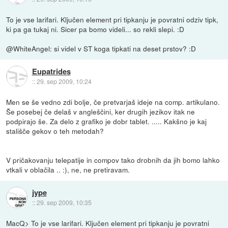
To je vse larifari. Ključen element pri tipkanju je povratni odziv tipk,
ki pa ga tukaj ni. Sicer pa bomo videli... so rekli slepi. :D
@WhiteAngel: si videl v ST koga tipkati na deset prstov? :D
Eupatrides
::
29. sep 2009, 10:24
Men se še vedno zdi bolje, če pretvarjaš ideje na comp. artikulano.
Še posebej če delaš v angleščini, ker drugih jezikov itak ne
podpirajo še. Za delo z grafiko je dobr tablet. ..... Kakšno je kaj
stališče gekov o teh metodah?
V pričakovanju telepatije in compov tako drobnih da jih bomo lahko
vtkali v oblačila .. :), ne, ne pretiravam.
jype
::
29. sep 2009, 10:35
MacQ> To je vse larifari. Ključen element pri tipkanju je povratni