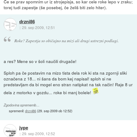
Če se prav spomnim ur iz strojepisja, so kar cele roke lepo v zraku;
torej tudi zapestje (še posebej, če želiš biti zelo hiter).
drzni86
::
29. sep 2009, 12:51
Roke? Zapestja so običajno na mizi ali drugi ustrezni podlagi.
a res? Mene so v šoli naučili drugače!
Sploh pa če postavim na mizo tista dela rok ki sta na zgornji sliki
označena z 18... ni šans da bom kej napisal! sploh si ne
predstavljam da bi mogel eno stran natipkat na tak način! Raje 8 ur
dela z motorko v gozdu... roke bi manj bolele!
Zgodovina sprememb…
spremenil:
drzni86
(
29. sep 2009 ob 12:52
)
jype
::
29. sep 2009, 12:52