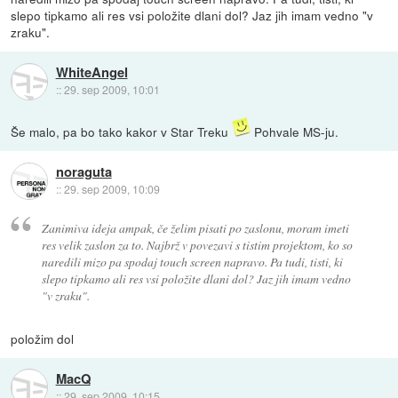
slepo tipkamo ali res vsi položite dlani dol? Jaz jih imam vedno "v
zraku".
WhiteAngel
::
29. sep 2009, 10:01
Še malo, pa bo tako kakor v Star Treku
Pohvale MS-ju.
noraguta
::
29. sep 2009, 10:09
Zanimiva ideja ampak, če želim pisati po zaslonu, moram imeti
res velik zaslon za to. Najbrž v povezavi s tistim projektom, ko so
naredili mizo pa spodaj touch screen napravo. Pa tudi, tisti, ki
slepo tipkamo ali res vsi položite dlani dol? Jaz jih imam vedno
"v zraku".
položim dol
MacQ
::
29. sep 2009, 10:15