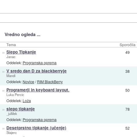
Vredno ogleda ...
Tema
Sporočila
»
Slepo Tipkanje
49
Janac
Oddelek:
Programska oprema
»
V sredo dan D za blackberryje
38
Mandi
Oddelek:
Novice
/
RIM BlackBerry
»
Programerji in keyboard layout.
50
Luka Percic
Oddelek:
Loža
»
slepo tipkanje
78
_juMek
Oddelek:
Programska oprema
»
Desetprstno tipkanje (učenje)
52
Stajerc