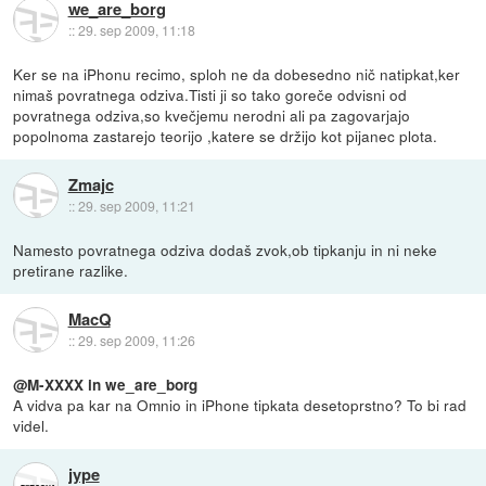
we_are_borg
::
29. sep 2009, 11:18
Ker se na iPhonu recimo, sploh ne da dobesedno nič natipkat,ker
nimaš povratnega odziva.Tisti ji so tako goreče odvisni od
povratnega odziva,so kvečjemu nerodni ali pa zagovarjajo
popolnoma zastarejo teorijo ,katere se držijo kot pijanec plota.
Zmajc
::
29. sep 2009, 11:21
Namesto povratnega odziva dodaš zvok,ob tipkanju in ni neke
pretirane razlike.
MacQ
::
29. sep 2009, 11:26
@M-XXXX in we_are_borg
A vidva pa kar na Omnio in iPhone tipkata desetoprstno? To bi rad
videl.
jype