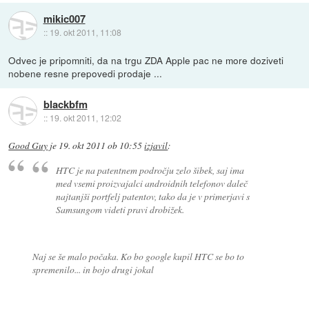
mikic007
::
19. okt 2011, 11:08
Odvec je pripomniti, da na trgu ZDA Apple pac ne more doziveti
nobene resne prepovedi prodaje ...
blackbfm
::
19. okt 2011, 12:02
Good Guy
je
19. okt 2011 ob 10:55
izjavil
:
HTC je na patentnem področju zelo šibek, saj ima
med vsemi proizvajalci androidnih telefonov daleč
najtanjši portfelj patentov, tako da je v primerjavi s
Samsungom videti pravi drobižek.
Naj se še malo počaka. Ko bo google kupil HTC se bo to
spremenilo... in bojo drugi jokal