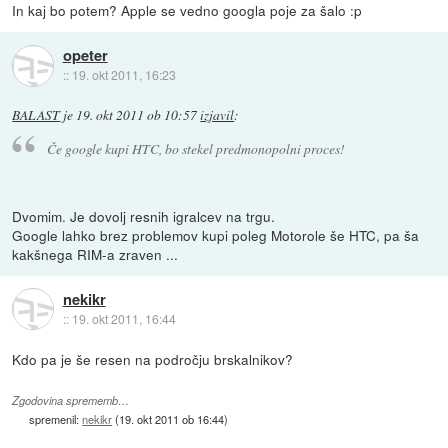
In kaj bo potem? Apple se vedno googla poje za šalo :p
opeter
::
19. okt 2011, 16:23
BALAST
je
19. okt 2011 ob 10:57
izjavil
:
Če google kupi HTC, bo stekel predmonopolni proces!
Dvomim. Je dovolj resnih igralcev na trgu.
Google lahko brez problemov kupi poleg Motorole še HTC, pa ša
kakšnega RIM-a zraven ...
nekikr
::
19. okt 2011, 16:44
Kdo pa je še resen na področju brskalnikov?
Zgodovina sprememb…
spremenil:
nekikr
(
19. okt 2011 ob 16:44
)