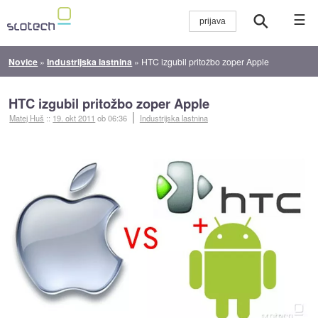
☰
Novice
»
Industrijska lastnina
»
HTC izgubil pritožbo zoper Apple
HTC izgubil pritožbo zoper Apple
Matej Huš
::
19. okt 2011
ob 06:36
Industrijska lastnina