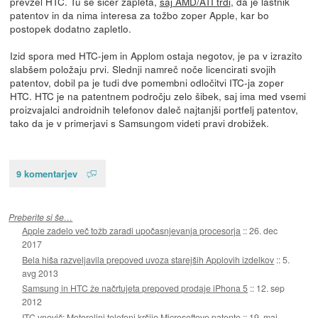
prevzel HTC. Tu se sicer zapleta,
saj AMD/ATI trdi
, da je lastnik
patentov in da nima interesa za tožbo zoper Apple, kar bo
postopek dodatno zapletlo.
Izid spora med HTC-jem in Applom ostaja negotov, je pa v izrazito
slabšem položaju prvi. Slednji namreč noče licencirati svojih
patentov, dobil pa je tudi dve pomembni odločitvi ITC-ja zoper
HTC. HTC je na patentnem področju zelo šibek, saj ima med vsemi
proizvajalci androidnih telefonov daleč najtanjši portfelj patentov,
tako da je v primerjavi s Samsungom videti pravi drobižek.
9 komentarjev
Preberite si še…
Apple zadelo več tožb zaradi upočasnjevanja procesorja
::
26. dec
2017
Bela hiša razveljavila prepoved uvoza starejših Applovih izdelkov
::
5.
avg 2013
Samsung in HTC že načrtujeta prepoved prodaje iPhona 5
::
12. sep
2012
ITC vnovič: Motorolini telefoni kršijo Microsoftove patente
::
19. maj