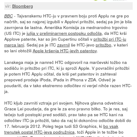
vir:
Bloomberg
- Tajvanskemu HTC-ju v pravnem boju proti Applu ne gre po
BBC
načrtih, saj so najprej izgubili v Applovi pritožbi, sedaj pa jim je bila
zavrnjena še lastna. Ameriška Komisija za mednarodno trgovino
(US ITC) je
julija v preliminarnem postopku odločila
, da HTC krši
Applove patente, kar so jim Cupertinu očitali v
pritožbi pri ITC-ju
marca lani
. Sedaj pa je ITC
zavrnil
še HTC-jevo
pritožbo
, v kateri
so lani obtožili
Apple kršenja HTC-jevih patentov
.
Lanskega maja je namreč HTC odgovoril na marčevski tožbo na
sodišču in pritožbo pri ITC, ki ju sproži Apple. V povračilni pritožbi
je potem HTC Applu očital, da krši pet patentov in zahteval
prepoved prodaje iPoda, iPada in iPhona v ZDA. Odveč je
poudariti, da v tako ekstremno odločitev ni verjel nihče razen HTC-
ja.
HTC kljub zavrniti vztraja pri svojem. Njihova glavna odvetnica
Grace Lei poudarja, da gre le za eno pravno bitko. To je res, saj
tečejo tudi postopki pred sodišči, prav tako pa se HTC kani na
odločitev ITC-ja pritožiti, tako da naj bi dokončno odločite dobili do
17. februarja 2012. Poleg tega tudi S3 Graphics, ki
bo vsak
trenutek postal HTC-jeva podružnica
, toži Apple in te tožbe bo