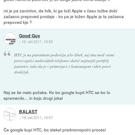
mi je pa zanimivo, da folk, ki ga toži Apple v času tožbe dobi
začasno prepoved prodaje - ko pa je tožen Apple je ta začasna
prepoved kje ?
Good Guy
::
19. okt 2011, 10:55
HTC je na patentnem področju zelo šibek, saj ima med vsemi
proizvajalci androidnih telefonov daleč najtanjši portfelj
patentov, tako da je v primerjavi s Samsungom videti pravi
drobižek.
Naj se še malo počaka. Ko bo google kupil HTC se bo to
spremenilo... in bojo drugi jokal
BALAST
::
19. okt 2011, 10:57
Če google kupi HTC, bo stekel predmonopolni proces!