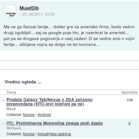
MuadDib
::
20. okt 2011, 04:30
Ma ne ga flancat fantje... dokler gre za amerisko firmo, bodo vedno
drugi zgubljali... saj ce google poje htc, je naenkrat ta ameriski...
pol pa se drugace pogovarja o vsej zadevi :D se vedno smo v vojni
fantje... silicijeva vojna se dolgo ne bo koncana...
Vredno ogleda ...
Tema
Sporočila
»
Prodaja Galaxy Tab/Nexus v ZDA začasno
108
prepovedana (HTC-jevi telefoni pa ne)
Mandi
Oddelek:
Novice
/
Android
»
ITC: Preliminarna Motorolina zmaga proti Applu
8
McHusch
Oddelek:
Novice
/
Industrijska lastnina