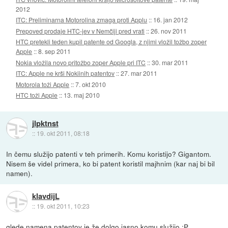
2012
ITC: Preliminarna Motorolina zmaga proti Applu
::
16. jan 2012
Prepoved prodaje HTC-jev v Nemčiji pred vrati
::
26. nov 2011
HTC pretekli teden kupil patente od Googla, z njimi vložil tožbo zoper
Apple
::
8. sep 2011
Nokia vložila novo pritožbo zoper Apple pri ITC
::
30. mar 2011
ITC: Apple ne krši Nokiinih patentov
::
27. mar 2011
Motorola toži Apple
::
7. okt 2010
HTC toži Apple
::
13. maj 2010
jlpktnst
::
19. okt 2011, 08:18
In čemu služijo patenti v teh primerih. Komu koristijo? Gigantom.
Nisem še videl primera, ko bi patent koristil majhnim (kar naj bi bil
namen).
klavdijL
::
19. okt 2011, 10:23
glede namena patentov je že dolgo jasno komu služijo :P