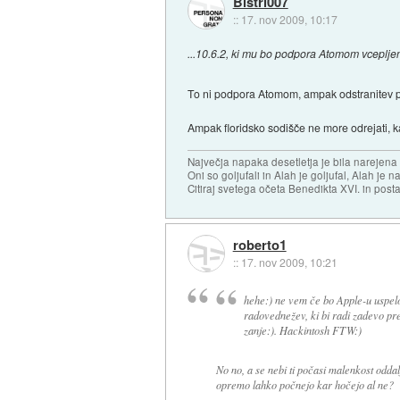
Bistri007
::
17. nov 2009, 10:17
...10.6.2, ki mu bo podpora Atomom vceplj
To ni podpora Atomom, ampak odstranitev
Ampak floridsko sodišče ne more odrejati, ka
Največja napaka desetletja je bila narejen
Oni so goljufali in Alah je goljufal, Alah je 
Citiraj svetega očeta Benedikta XVI. in posta
roberto1
::
17. nov 2009, 10:21
hehe:) ne vem če bo Apple-u uspelo
radovednežev, ki bi radi zadevo pre
zanje:). Hackintosh FTW:)
No no, a se nebi ti počasi malenkost odd
opremo lahko počnejo kar hočejo al ne?