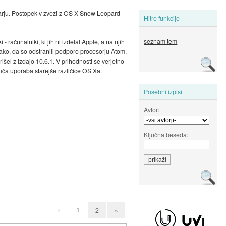
nuarju. Postopek v zvezi z OS X Snow Leopard
Hitre funkcije
seznam tem
 - računalniki, ki jih ni izdelal Apple, a na njih
ako, da so odstranili podporo procesorju Atom.
šel z izdajo 10.6.1. V prihodnosti se verjetno
oča uporaba starejše različice OS Xa.
Posebni izpisi
Avtor:
Ključna beseda:
«
1
2
»