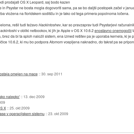
vedi prodajati OS X Leopard, saj bodo kazen
le in Psystar ne bosta mogla dogovoriti sama, pa se bo daljši postopek začel v ja
 tožba vložena na floridskem sodišču in je tako od tega primera popolnoma ločena.
eloma, rešil tudi težavo
Hackintoshev
, kar so pravzaprav tudi Psystarjevi računalniki
ckintoshi v obliki netbookov, ki jih je Apple v OS X 10.6.2
enostavno onemogočil
t
ez da bi ta sploh naložil sistem, ena izmed rešitev pa je uporaba kernela, ki je pri
ičice 10.6.2, ki mu bo podpora Atomom vcepljena naknadno, do takrat pa se pripor
X ostaja omejen na mace
::
30. sep 2011
jsko nalepko'
::
13. dec 2009
009
OS X
::
25. okt 2009
glase v operacijskem sistemu
::
23. okt 2009