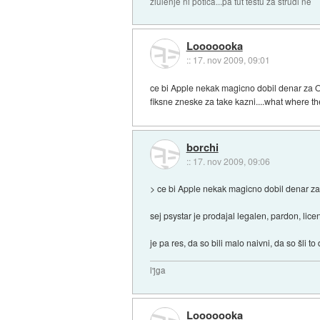
žiulenje ni potica...pa tut testu za štrudl ne
Looooooka
::
17. nov 2009, 09:01
ce bi Apple nekak magicno dobil denar za OS 
fiksne zneske za take kazni....what where th
borchi
::
17. nov 2009, 09:06
> ce bi Apple nekak magicno dobil denar za OS
sej psystar je prodajal legalen, pardon, lic
je pa res, da so bili malo naivni, da so šli t
l'jga
Looooooka