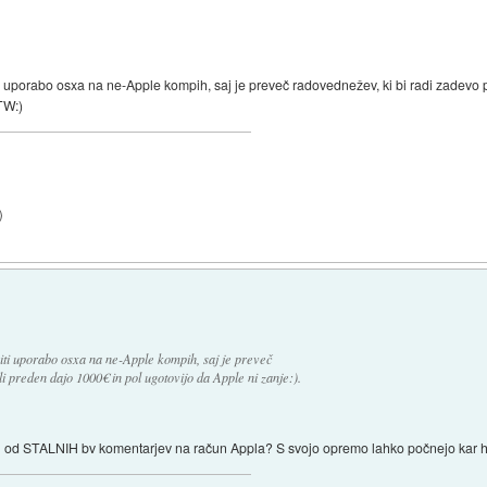
 uporabo osxa na ne-Apple kompih, saj je preveč radovednežev, ki bi radi zadevo p
TW:)
)
iti uporabo osxa na ne-Apple kompih, saj je preveč
i preden dajo 1000€ in pol ugotovijo da Apple ni zanje:).
jil od STALNIH bv komentarjev na račun Appla? S svojo opremo lahko počnejo kar 