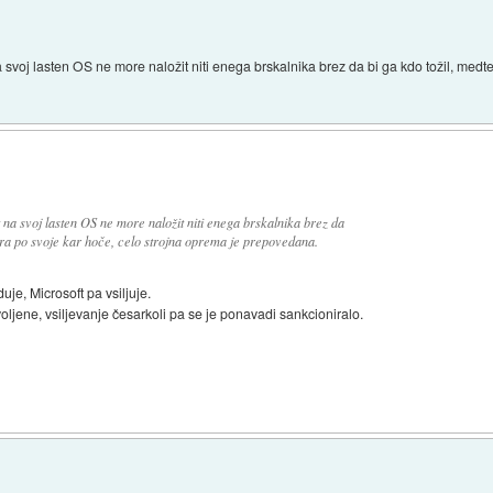
 svoj lasten OS ne more naložit niti enega brskalnika brez da bi ga kdo tožil, med
na svoj lasten OS ne more naložit niti enega brskalnika brez da
ara po svoje kar hoče, celo strojna oprema je prepovedana.
je, Microsoft pa vsiljuje.
oljene, vsiljevanje česarkoli pa se je ponavadi sankcioniralo.