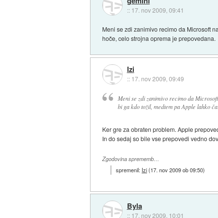
gemini
::
17. nov 2009, 09:41
Meni se zdi zanimivo recimo da Microsoft na
hoče, celo strojna oprema je prepovedana.
Izi
::
17. nov 2009, 09:49
Meni se zdi zanimivo recimo da Microsoft 
bi ga kdo tožil, medtem pa Apple lahko č
Ker gre za obraten problem. Apple prepovedu
In do sedaj so bile vse prepovedi vedno dov
Zgodovina sprememb…
spremenil:
Izi
(
17. nov 2009 ob 09:50
)
Byla
::
17. nov 2009, 10:01