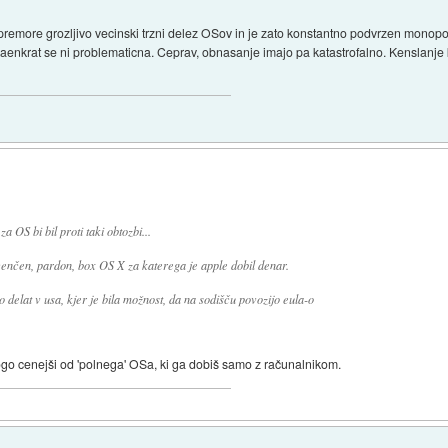
premore grozljivo vecinski trzni delez OSov in je zato konstantno podvrzen monopol
aenkrat se ni problematicna. Ceprav, obnasanje imajo pa katastrofalno. Kenslanje 
 OS bi bil proti taki obtozbi...
icenčen, pardon, box OS X za katerega je apple dobil denar.
 to delat v usa, kjer je bila možnost, da na sodišču povozijo eula-o
o cenejši od 'polnega' OSa, ki ga dobiš samo z računalnikom.