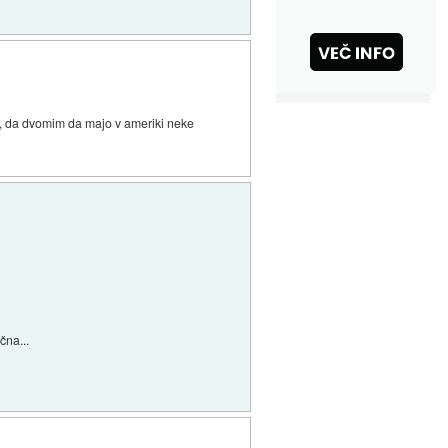
 to, da dvomim da majo v ameriki neke
čna...