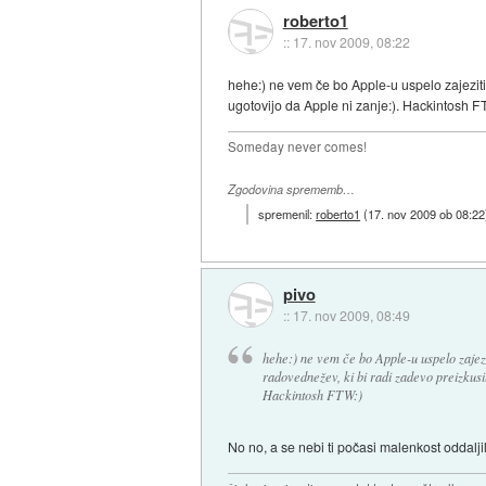
roberto1
::
17. nov 2009, 08:22
hehe:) ne vem če bo Apple-u uspelo zajeziti
ugotovijo da Apple ni zanje:). Hackintosh F
Someday never comes!
Zgodovina sprememb…
spremenil:
roberto1
(
17. nov 2009 ob 08:22
pivo
::
17. nov 2009, 08:49
hehe:) ne vem če bo Apple-u uspelo zajez
radovednežev, ki bi radi zadevo preizkusil
Hackintosh FTW:)
No no, a se nebi ti počasi malenkost oddal