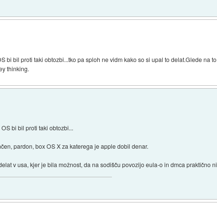
bi bil proti taki obtozbi...tko pa sploh ne vidm kako so si upal to delat.Glede na
ey thinking.
 bi bil proti taki obtozbi...
enčen, pardon, box OS X za katerega je apple dobil denar.
o delat v usa, kjer je bila možnost, da na sodišču povozijo eula-o in dmca praktično ni