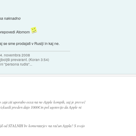
ena naknadno
 prepovedi Atomom
j se sme prodajati v Rusiji in kaj ne.
a 4. novembra 2008
najboljši prevarant. (Koran 3:54)
ni "persona rudis"...
 zajeziti uporabo osxa na ne-Apple kompih, saj je preveč
izkusili preden dajo 1000€ in pol ugotovijo da Apple ni
aljil od STALNIH bv komentarjev na račun Appla? S svojo