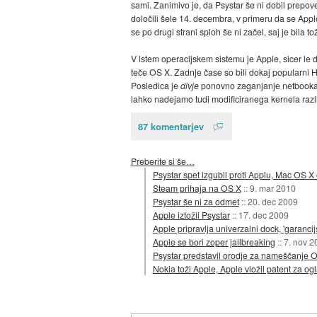
sami. Zanimivo je, da Psystar še ni dobil prepo
določili šele 14. decembra, v primeru da se App
se po drugi strani sploh še ni začel, saj je bila
V istem operacijskem sistemu je Apple, sicer le d
teče OS X. Zadnje čase so bili dokaj popularni Ha
Posledica je
divje
ponovno zaganjanje netbooka, br
lahko nadejamo tudi modificiranega kernela razl
87 komentarjev
Preberite si še…
Psystar spet izgubil proti Applu, Mac OS 
Steam prihaja na OS X
::
9. mar 2010
Psystar še ni za odmet
::
20. dec 2009
Apple iztožil Psystar
::
17. dec 2009
Apple pripravlja univerzalni dock, 'garanci
Apple se bori zoper jailbreaking
::
7. nov 2
Psystar predstavil orodje za nameščanje 
Nokia toži Apple, Apple vložil patent za o