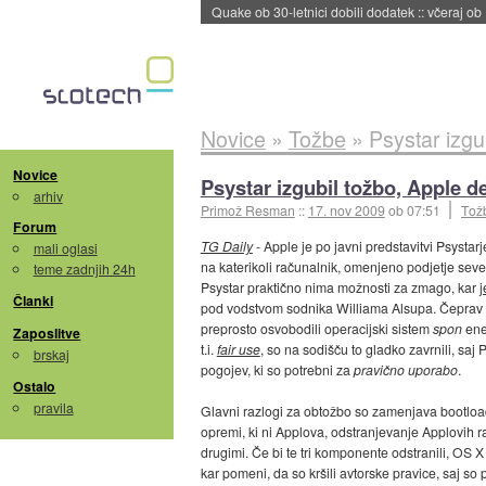
Quake ob 30-letnici dobili dodatek
::
včeraj ob
Novice
»
Tožbe
»
Psystar izg
Novice
Psystar izgubil tožbo, Apple 
arhiv
Primož Resman
::
17. nov 2009
ob 07:51
Tož
Forum
TG Daily
- Apple je po javni predstavitvi Psyst
mali oglasi
na katerikoli računalnik, omenjeno podjetje seveda
teme zadnjih 24h
Psystar praktično nima možnosti za zmago, kar
j
Članki
pod vodstvom sodnika Williama Alsupa. Čeprav so
preprosto osvobodili operacijski sistem
spon
ene
Zaposlitve
t.i.
fair use
, so na sodišču to gladko zavrnili, saj 
brskaj
pogojev, ki so potrebni za
pravično uporabo
.
Ostalo
pravila
Glavni razlogi za obtožbo so zamenjava bootload
opremi, ki ni Applova, odstranjevanje Applovih r
drugimi. Če bi te tri komponente odstranili, OS X
kar pomeni, da so kršili avtorske pravice, saj so p