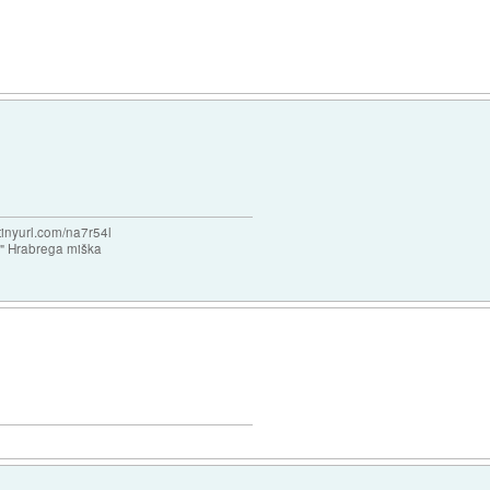
/tinyurl.com/na7r54l
e" Hrabrega miška