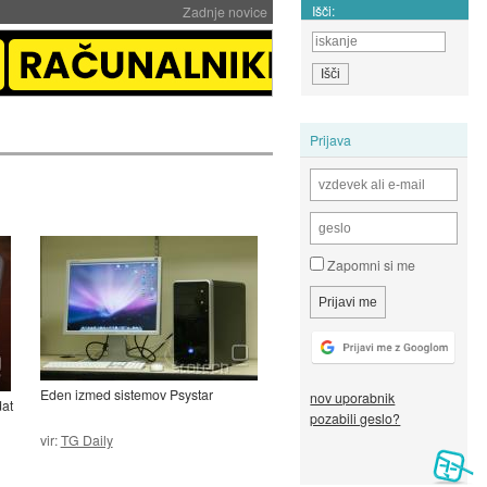
Išči:
Zadnje novice
Prijava
Zapomni si me
Eden izmed sistemov Psystar
nov uporabnik
dat
pozabili geslo?
vir:
TG Daily