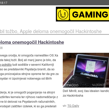
 18:17
ubil tožbo, Apple deloma onemogočil Hackintoshe
deloma onemogočil Hackintoshe
be
arjevega orodja, ki omogoča namestitev OS Xa
 takoj tožil. Bolj ali manj jasno je bilo, da
e potrdilo
tudi sodišče v severni Kaliforniji
 se predstavniki Psystarja branili, da so
ga proizvajalca strojne opreme ter da gre za
Psystar ni izpolnjeval nobenega od štirih
Dell Mini9, svoj čas idealen kandi
erja, ki je omogočil poganjanje na strojni
za Hackintosha
azširitev kernela ter njihovo nadomeščanje z
 ne bi deloval na Psystarovih računalnikih,
vir:
TG Daily
rodajali zaščiten izdelek, ki so ga predelali