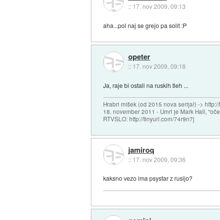
::
17. nov 2009, 09:13
aha...pol naj se grejo pa solit :P
opeter
::
17. nov 2009, 09:18
Ja, raje bi ostali na ruskih tleh ...
Hrabri mišek (od 2015 nova serija!) -> http:/
18. november 2011 - Umrl je Mark Hall, "oč
RTVSLO: http://tinyurl.com/74r9n7j
jamiroq
::
17. nov 2009, 09:36
kaksno vezo ima psystar z rusijo?