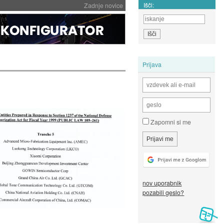
Išči:
Zadnje novice
Prijava
Zapomni si me
nov uporabnik
pozabili geslo?