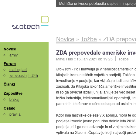
Evropska vesoljska agencija razvija svojo rak
Novice
»
Tožbe
»
ZDA prepoved
Novice
ZDA prepovedale ameriške inve
arhiv
Matej Huš
::
16. jan 2021
ob 19:25
Tožbe
Forum
Slo-Tech
- Po Huaweiju je v nemilost ameriških ob
mali oglasi
kitajskih komunističnih vojaških podjetij. Takšn
teme zadnjih 24h
investiranje v podjetje, kar vključuje tudi lastniš
Članki
zapisali, da Kitajska izkorišča ameriške investit
ki so ga prvikrat izdali junija lani, je že več deset 
Zaposlitve
težka industrija, telekomunikacijski operaterji, kem
brskaj
pametnih telefonov, močno odstopa od ostalih 
Ostalo
pravila
Kdor ima lastniške deleže v Xiaomiju, mora te od
podjetje izvedlo javno ponudbo delnic leta 2018. 
podjetja, niti ga ne nadzoruje in ni z njim nikak
vplivala na Xiaomi. Čeprav je tretji največji pr