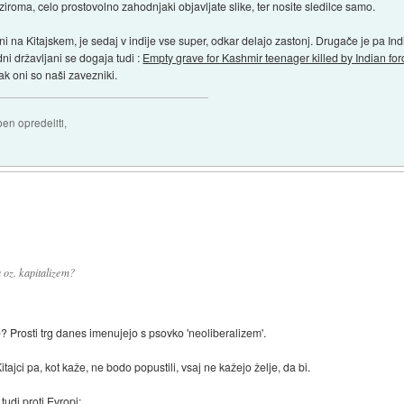
iroma, celo prostovolno zahodnjaki objavljate slike, ter nosite sledilce samo.
 na Kitajskem, je sedaj v indije vse super, odkar delajo zastonj. Drugače je pa Indij
i državljani se dogaja tudi :
Empty grave for Kashmir teenager killed by Indian fo
k oni so naši zavezniki.
ben opredeliti,
 oz. kapitalizem?
a je? Prosti trg danes imenujejo s psovko 'neoliberalizem'.
ajci pa, kot kaže, ne bodo popustili, vsaj ne kažejo želje, da bi.
udi proti Evropi: