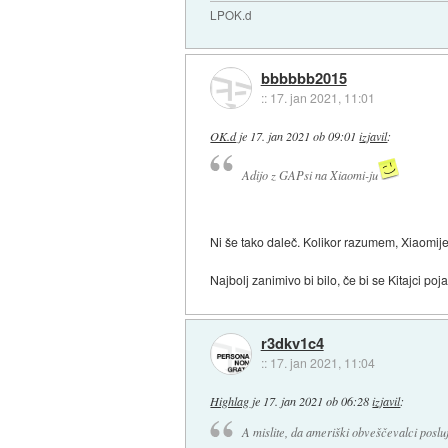
LPOK.d
bbbbbb2015
::
17. jan 2021, 11:01
OK.d
je
17. jan 2021 ob 09:01
izjavil
:
Adijo z GAPsi na Xiaomi-ju
Ni še tako daleč. Kolikor razumem, Xiaomijev
Najbolj zanimivo bi bilo, če bi se Kitajci poj
r3dkv1c4
::
17. jan 2021, 11:04
Highlag
je
17. jan 2021 ob 06:28
izjavil
:
A mislite, da ameriški obveščevalci posluj