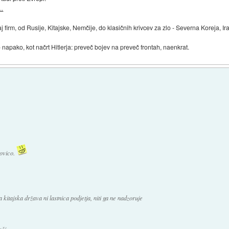
..
firm, od Rusije, Kitajske, Nemčije, do klasičnih krivcev za zlo - Severna Koreja, Ir
apako, kot načrt Hitlerja: preveč bojev na preveč frontah, naenkrat.
novico.
 kitajska država ni lastnica podjetja, niti ga ne nadzoruje
či.