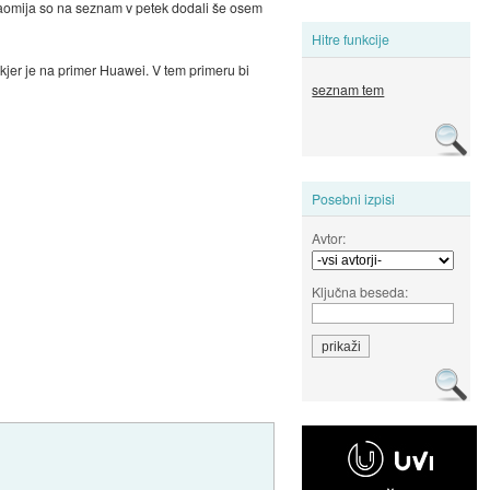
eg Xiaomija so na seznam v petek dodali še osem
Hitre funkcije
kjer je na primer Huawei. V tem primeru bi
seznam tem
Posebni izpisi
Avtor:
Ključna beseda: