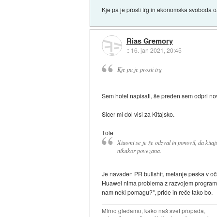
Kje pa je prosti trg in ekonomska svoboda o
Rias Gremory
::
16. jan 2021, 20:45
Kje pa je prosti trg
Sem hotel napisati, še preden sem odprl no
Sicer mi dol visi za Kitajsko.
Tole
Xiaomi se je že odzval in ponovil, da kitajs
nikakor povezana.
Je navaden PR bullshit, metanje peska v oči
Huawei nima problema z razvojem programsk
nam neki pomagu?", pride in reče tako bo.
Mirno gledamo, kako naš svet propada,