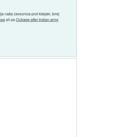
a naša zaveznica prot kitajski, torej
rces
ali pa
Outrage after Indian army