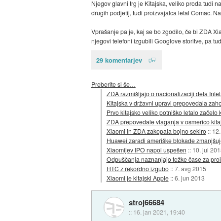
Njegov glavni trg je Kitajska, veliko proda tudi na
drugih podjetij, tudi proizvajalca letal Comac. 
Vprašanje pa je, kaj se bo zgodilo, če bi ZDA X
njegovi telefoni izgubili Googlove storitve, pa tu
29 komentarjev
Preberite si še…
ZDA razmišljajo o nacionalizaciji dela Inte
Kitajska v državni upravi prepovedala zah
Prvo kitajsko veliko potniško letalo začelo
ZDA prepovedale vlaganja v osmerico kitajs
Xiaomi in ZDA zakopala bojno sekiro
::
12.
Huawei zaradi ameriške blokade zmanjšuje
Xiaomijev IPO napol uspešen
::
10. jul 20
Odpuščanja naznanjajo težke čase za proi
HTC z rekordno izgubo
::
7. avg 2015
Xiaomi je kitajski Apple
::
6. jun 2013
stroj66684
::
16. jan 2021, 19:40