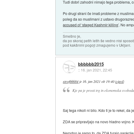
Tudi dobri zahodni nimajo tega problema, oz
Po drugi strani če imaš probleme z muslimani
poleg da so muslimani z ustavo drugorazredn
accused of ‘staged Kashmir killing’
. No ampa
Smešno je,
da po skoraj petih letih še vedno nisi sposo
pod kakšnimi pogoji zmagujemo v Ukljani.
bbbbbb2015
::
16. jan 2021, 22:45
stroj66684
je
16. jan 2021 ob 19:40
izjavil
:
Kje pa je prosti trg in ekonomska svoboda
Saj tega nikoli ni bilo. Kdo ti je to rekel, d
ZDA se pripravljajo na novo hladno vojno. Kit
Nerodno je samo to, da ZDA furajo sankcije t