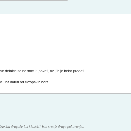
e delnice se ne sme kupovati, oz. jih je treba prodati.
avili na kateri od evropskih borz.
ejo kaj drugače kot kitajski? Isto sranje drugo pakovanje..