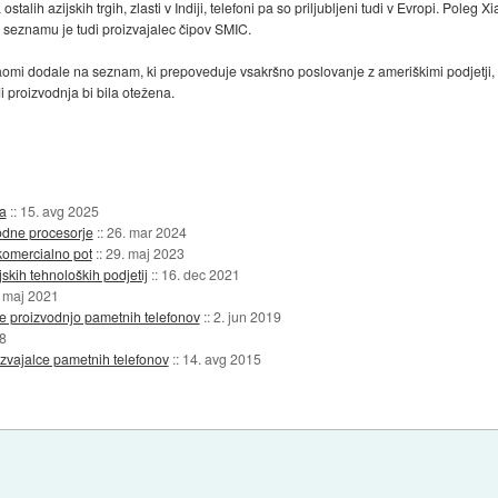
 ostalih azijskih trgih, zlasti v Indiji, telefoni pa so priljubljeni tudi v Evropi. Pol
Na seznamu je tudi proizvajalec čipov SMIC.
iaomi dodale na seznam, ki prepoveduje vsakršno poslovanje z ameriškimi podjetji, 
di proizvodnja bi bila otežena.
la
::
15. avg 2025
odne procesorje
::
26. mar 2024
 komercialno pot
::
29. maj 2023
kih tehnoloških podjetij
::
16. dec 2021
 maj 2021
 proizvodnjo pametnih telefonov
::
2. jun 2019
18
zvajalce pametnih telefonov
::
14. avg 2015