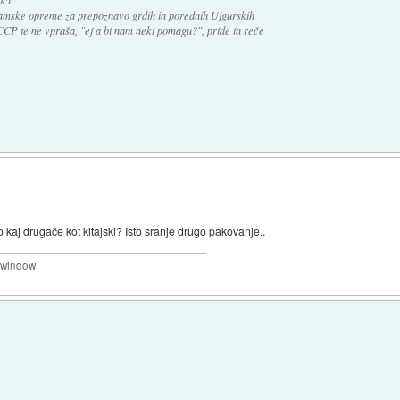
mske opreme za prepoznavo grdih in porednih Ujgurskih
CP te ne vpraša, "ej a bi nam neki pomagu?", pride in reče
o kaj drugače kot kitajski? Isto sranje drugo pakovanje..
a window