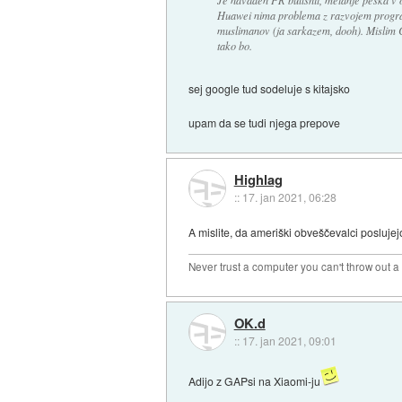
Huawei nima problema z razvojem progra
muslimanov (ja sarkazem, dooh). Mislim C
tako bo.
sej google tud sodeluje s kitajsko
upam da se tudi njega prepove
Highlag
::
17. jan 2021, 06:28
A mislite, da ameriški obveščevalci poslujej
Never trust a computer you can't throw out 
OK.d
::
17. jan 2021, 09:01
Adijo z GAPsi na Xiaomi-ju