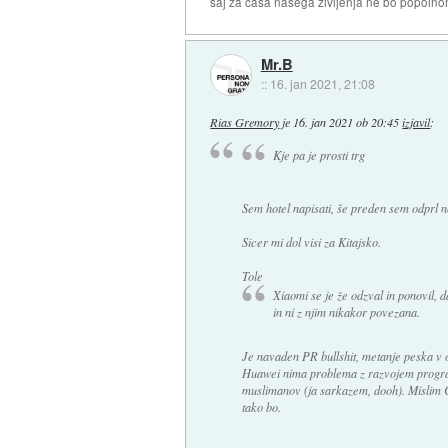
saj za časa našega življenja ne bo popoln
Mr.B
::
16. jan 2021, 21:08
Rias Gremory
je
16. jan 2021 ob 20:45
izjavil
:
Kje pa je prosti trg
Sem hotel napisati, še preden sem odprl 
Sicer mi dol visi za Kitajsko.
Tole
Xiaomi se je že odzval in ponovil, da
in ni z njim nikakor povezana.
Je navaden PR bullshit, metanje peska v o
Huawei nima problema z razvojem progra
muslimanov (ja sarkazem, dooh). Mislim C
tako bo.