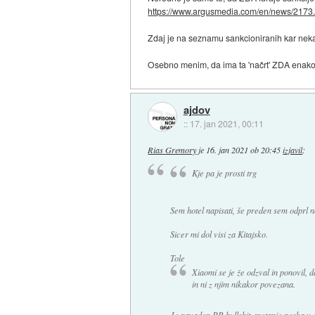
https://www.argusmedia.com/en/news/2173.
Zdaj je na seznamu sankcioniranih kar nekaj 
Osebno menim, da ima ta 'načrt' ZDA enako n
ajdov
::
17. jan 2021, 00:11
Rias Gremory
je
16. jan 2021 ob 20:45
izjavil
:
Kje pa je prosti trg
Sem hotel napisati, še preden sem odprl 
Sicer mi dol visi za Kitajsko.
Tole
Xiaomi se je že odzval in ponovil, da
in ni z njim nikakor povezana.
Je navaden PR bullshit, metanje peska v o