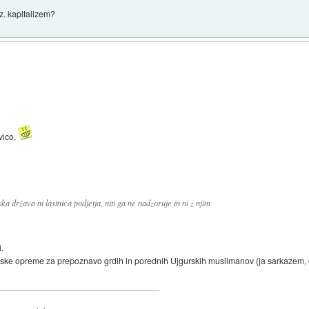
z. kapitalizem?
vico.
ka država ni lastnica podjetja, niti ga ne nadzoruje in ni z njim
.
e opreme za prepoznavo grdih in porednih Ujgurskih muslimanov (ja sarkazem, do