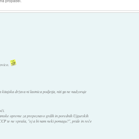
oma propadel.
novico.
 kitajska država ni lastnica podjetja, niti ga ne nadzoruje
či.
mske opreme za prepoznavo grdih in porednih Ujgurskih
CP te ne vpraša, "ej a bi nam neki pomagu?", pride in reče