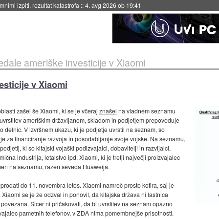
eto za večkratno uporabo
::
4. avg 2026 ob 19:41
ale ameriške investicije v Xiaomi
sticije v Xiaomi
lasti zašel še Xiaomi, ki se je včeraj
znašel
na vladnem seznamu
a uvrstitev ameriškim državljanom, skladom in podjetjem prepoveduje
tvo delnic. V izvršnem ukazu, ki je podjetje uvrstil na seznam, so
orje za financiranje razvoja in posodabljanje svoje vojske. Na seznamu,
podjetij, ki so kitajski vojaški podizvajalci, dobavitelji in razvijalci,
ična industrija, letalstvo ipd. Xiaomi, ki je tretji največji proizvajalec
imen na seznamu, razen seveda Huaweija.
prodati do 11. novembra letos. Xiaomi namreč prosto kotira, saj je
Xiaomi se je že odzval in ponovil, da kitajska država ni lastnica
or povezana. Sicer ni pričakovati, da bi uvrstitev na seznam opazno
oizvajalec pametnih telefonov, v ZDA nima pomembnejše prisotnosti.