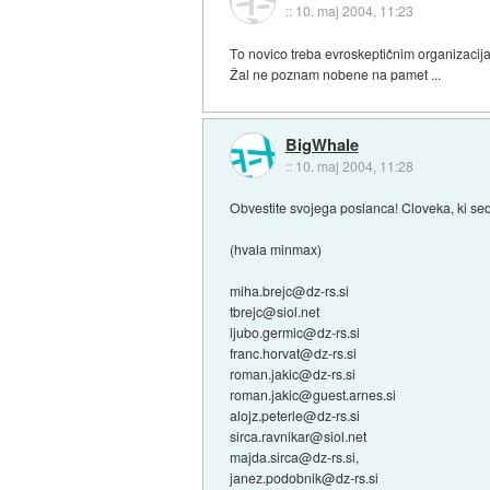
::
10. maj 2004, 11:23
To novico treba evroskeptičnim organizacijam
Žal ne poznam nobene na pamet ...
BigWhale
::
10. maj 2004, 11:28
Obvestite svojega poslanca! Cloveka, ki sed
(hvala minmax)
miha.brejc@dz-rs.si
tbrejc@siol.net
ljubo.germic@dz-rs.si
franc.horvat@dz-rs.si
roman.jakic@dz-rs.si
roman.jakic@guest.arnes.si
alojz.peterle@dz-rs.si
sirca.ravnikar@siol.net
majda.sirca@dz-rs.si,
janez.podobnik@dz-rs.si