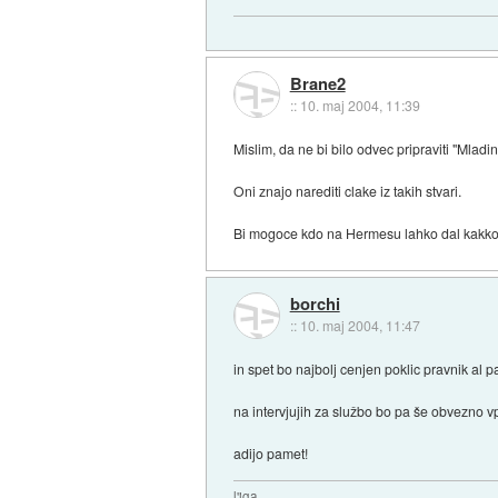
Brane2
::
10. maj 2004, 11:39
Mislim, da ne bi bilo odvec pripraviti "Mladi
Oni znajo narediti clake iz takih stvari.
Bi mogoce kdo na Hermesu lahko dal kakko i
borchi
::
10. maj 2004, 11:47
in spet bo najbolj cenjen poklic pravnik al 
na intervjujih za službo bo pa še obvezno v
adijo pamet!
l'jga