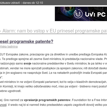
naslednji dve leti
::
danes ob 11:37
»
Alarm: nam bo vstop v EU prinesel programske pa
nesel programske patente?
rijska lastnina
U? Evropske zakone, pravzaprav gre za direktive in uredbe predlaga Evropska Komisi
ah. Te predloge sprejme ali zavrne Svet ministrov, ki predstavlja nacionalne vlade. 
i nadzorujejo samo
svoje
nacionalne predstavnike v Svetu ministrov, te pa lahko v 
ebinah, vendar ne more sprožati postopkov za sprejem zakonov, niti določati davkov;
sija in jim soglasno ne nasprotuje Svet. Le na nekaterih področjih imata Evropski p
a".
 ministrov in ne voljeni Evropski parlament, kot to velja v klasičnih demokracijah. Ev
 in Komisiji, ki imajo veliko odločevalsko moč, niso pa voljeni - bistveno manj poslu
osebne ugodnosti.
cej. Gre namreč za
vprašanje programskih patentov
. Foundation for a Free Infor
vnost
. V sredo naj bi si namreč Irsko predsedstvo uspelo zagotoviti dovolj veliko p