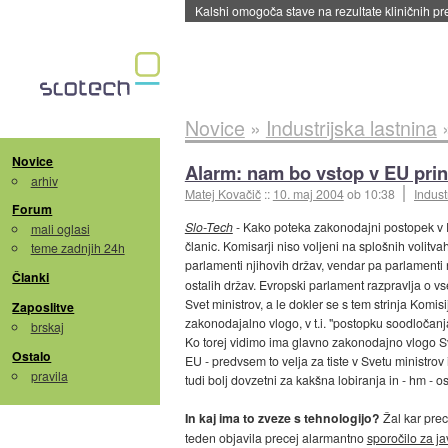
Sandisk že prodal več kot polovico SSD-jev za 
Novice
»
Industrijska lastnina
Novice
Alarm: nam bo vstop v EU pri
arhiv
Matej Kovačič
::
10. maj 2004
ob 10:38
Indust
Forum
Slo-Tech
- Kako poteka zakonodajni postopek v E
mali oglasi
članic. Komisarji niso voljeni na splošnih volitv
teme zadnjih 24h
parlamenti njihovih držav, vendar pa parlament
Članki
ostalih držav. Evropski parlament razpravlja o vs
Svet ministrov, a le dokler se s tem strinja Komi
Zaposlitve
zakonodajalno vlogo, v t.i. "postopku soodločanj
brskaj
Ko torej vidimo ima glavno zakonodajno vlogo Svet
Ostalo
EU - predvsem to velja za tiste v Svetu ministrov
pravila
tudi bolj dovzetni za kakšna lobiranja in - hm - 
In kaj ima to zveze s tehnologijo?
Žal kar pre
teden objavila precej alarmantno
sporočilo za ja