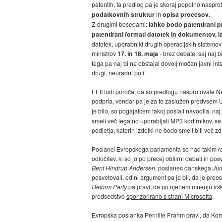
patentih, ta predlog pa je skoraj popolno nasprot
podatkovnih struktur
in
opisa procesov
.
Z drugimi besedami:
lahko bodo patentirani p
patentirani formati datotek in dokumentov, l
datotek, uporabniki drugih operacijskih sistemov 
ministrov
17. in 18. maja
- brez debate, saj naj b
tega pa naj bi ne obstajal dovolj močan javni int
drugi, neuradni poti.
FFII tudi poroča, da so predlogu nasprotovale Ne
podprla, vendar pa je za to zaslužen predvsem U
je bilo, so pogajalcem takoj poslali navodila, na
smeli več legalno uporabljati MP3 kodirnikov, se
podjetja, katerih izdelki ne bodo smeli biti več zdr
Poslanci Evropskega parlamenta so nad takim raz
odločitev, ki so jo po precej obširni debati in 
Bent Hindrup Andersen
, poslanec danskega
Ju
posvetovali, edini argument pa je bil, da je pre
Reform Party
pa pravi, da po njenem mnenju irsko
predsedstvo
sponzorirano s strani Microsofta
.
Evropska poslanka Pernille Frahm pravi, da Kom