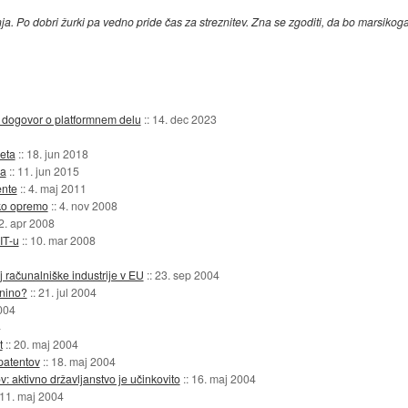
nja. Po dobri žurki pa vedno pride čas za streznitev. Zna se zgoditi, da bo marsikoga
i dogovor o platformnem delu
::
14. dec 2023
eta
::
18. jun 2018
ca
::
11. jun 2015
ente
::
4. maj 2011
ko opremo
::
4. nov 2008
2. apr 2008
IT-u
::
10. mar 2008
j računalniške industrije v EU
::
23. sep 2004
tnino?
::
21. jul 2004
2004
4
t
::
20. maj 2004
patentov
::
18. maj 2004
: aktivno državljanstvo je učinkovito
::
16. maj 2004
11. maj 2004