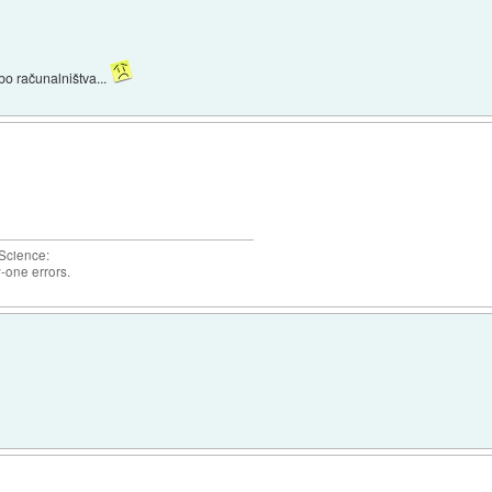
o računalništva...
 Science:
-one errors.