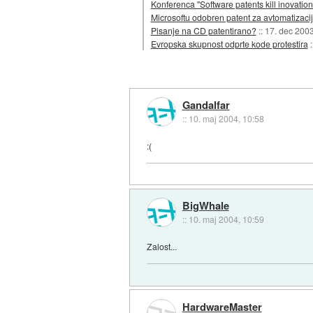
Konferenca "Software patents kill inovation
Microsoftu odobren patent za avtomatizaci
Pisanje na CD patentirano?
::
17. dec 200
Evropska skupnost odprte kode protestira
Gandalfar
::
10. maj 2004, 10:58
:(
BigWhale
::
10. maj 2004, 10:59
Zalost...
HardwareMaster