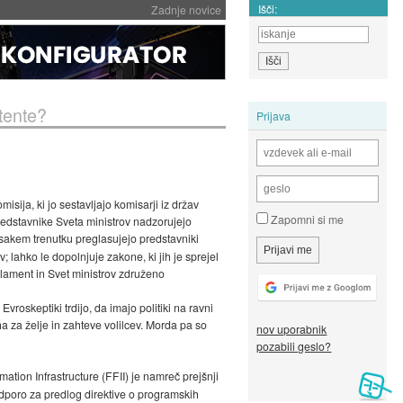
Išči:
Zadnje novice
tente?
Prijava
ja, ki jo sestavljajo komisarji iz držav
Zapomni si me
Predstavnike Sveta ministrov nadzorujejo
vsakem trenutku preglasujejo predstavniki
 lahko le dopolnjuje zakone, ki jih je sprejel
arlament in Svet ministrov združeno
roskeptiki trdijo, da imajo politiki na ravni
ha za želje in zahteve volilcev. Morda pa so
nov uporabnik
pozabili geslo?
mation Infrastructure (FFII) je namreč prejšnji
odporo za predlog direktive o programskih