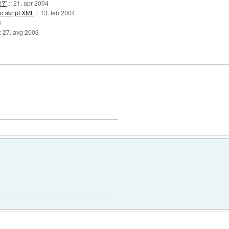
!?"
::
21. apr 2004
jo skript XML
::
13. feb 2004
3
::
27. avg 2003