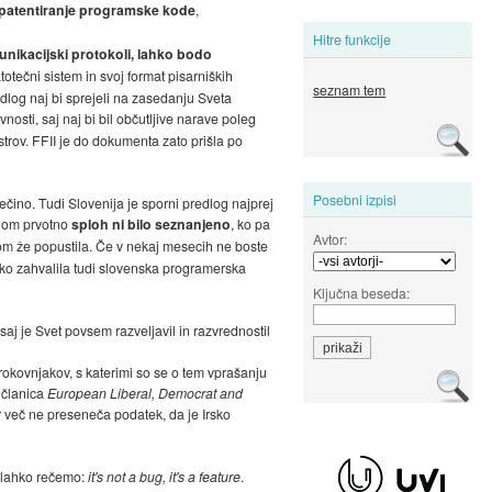
patentiranje programske kode
,
Hitre funkcije
unikacijski protokoli, lahko bodo
atotečni sistem in svoj format pisarniških
seznam tem
edlog naj bi sprejeli na zasedanju Sveta
nosti, saj naj bi bil občutljive narave poleg
strov. FFII je do dokumenta zato prišla po
Posebni izpisi
čino. Tudi Slovenija je sporni predlog najprej
ogom prvotno
sploh ni bilo seznanjeno
, ko pa
Avtor:
kom že popustila. Če v nekaj mesecih ne boste
ahko zahvalila tudi slovenska programerska
Ključna beseda:
j je Svet povsem razveljavil in razvrednostil
strokovnjakov, s katerimi so se o tem vprašanju
 članica
European Liberal, Democrat and
r več ne preseneča podatek, da je Irsko
e lahko rečemo:
it's not a bug, it's a feature
.