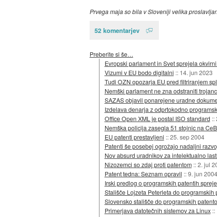
Prvega maja so bila v Sloveniji velika proslavlja
52 komentarjev
Preberite si še…
Evropski parlament in Svet sprejela okvirn
Vizumi v EU bodo digitalni
::
14. jun 2023
Tudi OZN opozarja EU pred filtriranjem spl
Nemški parlament ne zna odstraniti trojan
SAZAS objavil ponarejene uradne dokum
Izdelava denarja z odprtokodno programs
Office Open XML je postal ISO standard
::
Nemška policija zasegla 51 stojnic na CeB
EU patenti prestavljeni
::
25. sep 2004
Patenti še posebej ogrožajo nadaljni razvo
Nov absurd uradnikov za intelektualno las
Nizozemci so zdaj proti patentom
::
2. jul 
Patent tedna: Seznam opravil
::
9. jun 200
Irski predlog o programskih patentih spreje
Stališče Lojzeta Peterleta do programskih 
Slovensko stališče do programskih patentov
Primerjava datotečnih sistemov za Linux
::