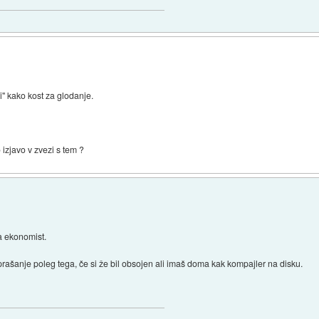
ni" kako kost za glodanje.
zjavo v zvezi s tem ?
pa ekonomist.
prašanje poleg tega, če si že bil obsojen ali imaš doma kak kompajler na disku.