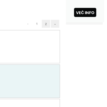
«
1
2
»