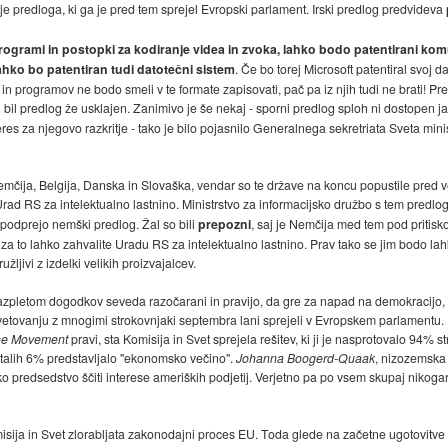
je predloga, ki ga je pred tem sprejel Evropski parlament. Irski predlog predvideva
rogrami in postopki za kodiranje videa in zvoka, lahko bodo patentirani kom
ahko bo patentiran tudi datotečni sistem
. Če bo torej Microsoft patentiral svoj d
in programov ne bodo smeli v te formate zapisovati, pač pa iz njih tudi ne brati! Pr
i bil predlog že usklajen. Zanimivo je še nekaj - sporni predlog sploh ni dostopen jav
eres za njegovo razkritje - tako je bilo pojasnilo Generalnega sekretriata Sveta mini
mčija, Belgija, Danska in Slovaška, vendar so te države na koncu popustile pred ve
rad RS za intelektualno lastnino. Ministrstvo za informacijsko družbo s tem predl
j podprejo nemški predlog. Žal so bili
prepozni
, saj je Nemčija med tem pod pritis
 za to lahko zahvalite Uradu RS za intelektualno lastnino. Prav tako se jim bodo l
užljivi z izdelki velikih proizvajalcev.
pletom dogodkov seveda razočarani in pravijo, da gre za napad na demokracijo, sa
posvetovanju z mnogimi strokovnjaki septembra lani sprejeli v Evropskem parlamentu.
ne Movement
pravi, sta Komisija in Svet sprejela rešitev, ki ji je nasprotovalo 94% 
ostalih 6% predstavljalo "ekonomsko večino".
Johanna Boogerd-Quaak
, nizozemska
 predsedstvo ščiti interese ameriških podjetij. Verjetno pa po vsem skupaj nikoga
isija in Svet zlorabljata zakonodajni proces EU. Toda glede na začetne ugotovitv