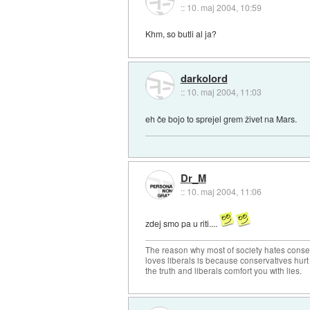
::
10. maj 2004, 10:59
Khm, so butli al ja?
darkolord
::
10. maj 2004, 11:03
eh če bojo to sprejel grem živet na Mars.
Dr_M
::
10. maj 2004, 11:06
zdej smo pa u riti....
The reason why most of society hates conse
loves liberals is because conservatives hurt
the truth and liberals comfort you with lies.