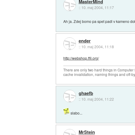
MasterMind
::
10. maj 2004, 11:17
Ah ja. Zdej bomo pa spet padl v kameno dob
ender
::
10. maj 2004, 11:18
http://webshop.ffii.org/
There are only two hard things in Computer
cache invalidation, naming things and off-by
ghaefb
::
10. maj 2004, 11:22
slabo...
MrStein