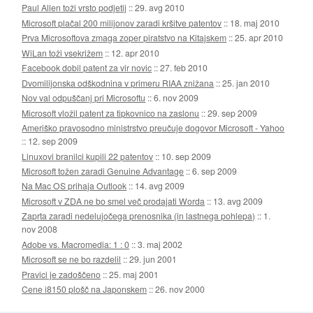
Paul Allen toži vrsto podjetij
::
29. avg 2010
Microsoft plačal 200 milijonov zaradi kršitve patentov
::
18. maj 2010
Prva Microsoftova zmaga zoper piratstvo na Kitajskem
::
25. apr 2010
WiLan toži vsekrižem
::
12. apr 2010
Facebook dobil patent za vir novic
::
27. feb 2010
Dvomilijonska odškodnina v primeru RIAA znižana
::
25. jan 2010
Nov val odpuščanj pri Microsoftu
::
6. nov 2009
Microsoft vložil patent za tipkovnico na zaslonu
::
29. sep 2009
Ameriško pravosodno ministrstvo preučuje dogovor Microsoft - Yahoo
::
12. sep 2009
Linuxovi branilci kupili 22 patentov
::
10. sep 2009
Microsoft tožen zaradi Genuine Advantage
::
6. sep 2009
Na Mac OS prihaja Outlook
::
14. avg 2009
Microsoft v ZDA ne bo smel več prodajati Worda
::
13. avg 2009
Zaprta zaradi nedelujočega prenosnika (in lastnega pohlepa)
::
1.
nov 2008
Adobe vs. Macromedia: 1 : 0
::
3. maj 2002
Microsoft se ne bo razdelil
::
29. jun 2001
Pravici je zadoščeno
::
25. maj 2001
Cene i8150 plošč na Japonskem
::
26. nov 2000