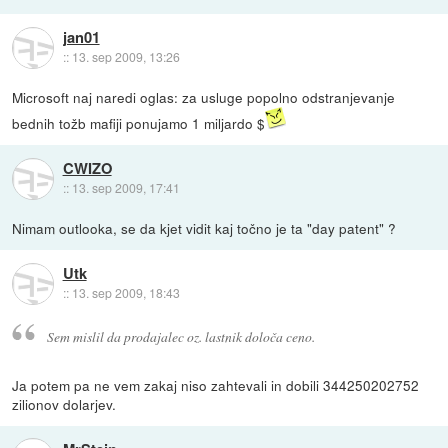
jan01
::
13. sep 2009, 13:26
Microsoft naj naredi oglas: za usluge popolno odstranjevanje
bednih tožb mafiji ponujamo 1 miljardo $
CWIZO
::
13. sep 2009, 17:41
Nimam outlooka, se da kjet vidit kaj točno je ta "day patent" ?
Utk
::
13. sep 2009, 18:43
Sem mislil da prodajalec oz. lastnik določa ceno.
Ja potem pa ne vem zakaj niso zahtevali in dobili 344250202752
zilionov dolarjev.