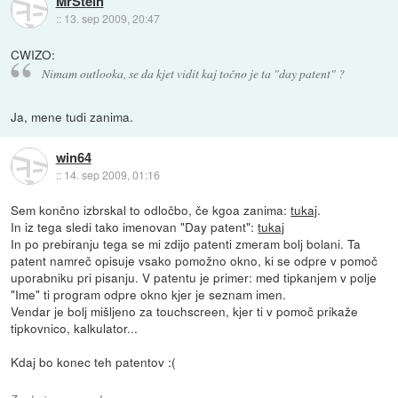
MrStein
::
13. sep 2009, 20:47
CWIZO:
Nimam outlooka, se da kjet vidit kaj točno je ta "day patent" ?
Ja, mene tudi zanima.
win64
::
14. sep 2009, 01:16
Sem končno izbrskal to odločbo, če kgoa zanima:
tukaj
.
In iz tega sledi tako imenovan "Day patent":
tukaj
In po prebiranju tega se mi zdijo patenti zmeram bolj bolani. Ta
patent namreč opisuje vsako pomožno okno, ki se odpre v pomoč
uporabniku pri pisanju. V patentu je primer: med tipkanjem v polje
"Ime" ti program odpre okno kjer je seznam imen.
Vendar je bolj mišljeno za touchscreen, kjer ti v pomoč prikaže
tipkovnico, kalkulator...
Kdaj bo konec teh patentov :(