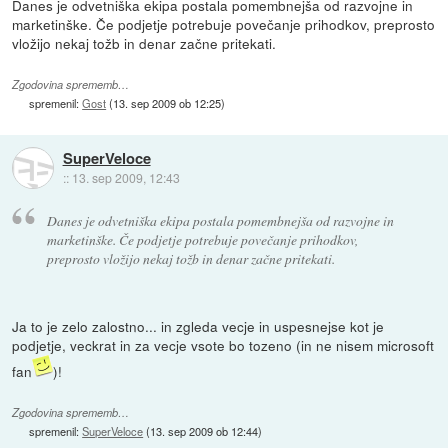
Danes je odvetniška ekipa postala pomembnejša od razvojne in
marketinške. Če podjetje potrebuje povečanje prihodkov, preprosto
vložijo nekaj tožb in denar začne pritekati.
Zgodovina sprememb…
spremenil:
Gost
(
13. sep 2009 ob 12:25
)
SuperVeloce
::
13. sep 2009, 12:43
Danes je odvetniška ekipa postala pomembnejša od razvojne in
marketinške. Če podjetje potrebuje povečanje prihodkov,
preprosto vložijo nekaj tožb in denar začne pritekati.
Ja to je zelo zalostno... in zgleda vecje in uspesnejse kot je
podjetje, veckrat in za vecje vsote bo tozeno (in ne nisem microsoft
fan
)!
Zgodovina sprememb…
spremenil:
SuperVeloce
(
13. sep 2009 ob 12:44
)