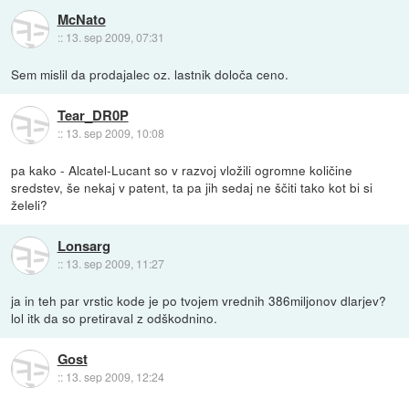
McNato
::
13. sep 2009, 07:31
Sem mislil da prodajalec oz. lastnik določa ceno.
Tear_DR0P
::
13. sep 2009, 10:08
pa kako - Alcatel-Lucant so v razvoj vložili ogromne količine
sredstev, še nekaj v patent, ta pa jih sedaj ne ščiti tako kot bi si
želeli?
Lonsarg
::
13. sep 2009, 11:27
ja in teh par vrstic kode je po tvojem vrednih 386miljonov dlarjev?
lol itk da so pretiraval z odškodnino.
Gost
::
13. sep 2009, 12:24