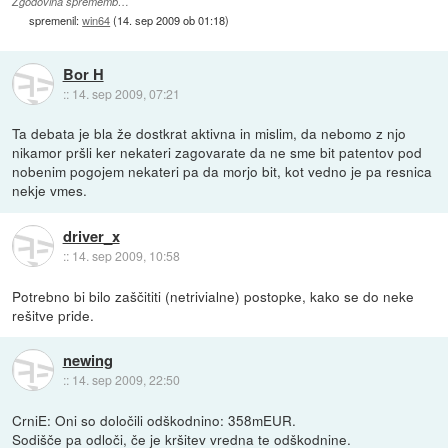
Zgodovina sprememb…
spremenil:
win64
(
14. sep 2009 ob 01:18
)
Bor H
::
14. sep 2009, 07:21
Ta debata je bla že dostkrat aktivna in mislim, da nebomo z njo
nikamor pršli ker nekateri zagovarate da ne sme bit patentov pod
nobenim pogojem nekateri pa da morjo bit, kot vedno je pa resnica
nekje vmes.
driver_x
::
14. sep 2009, 10:58
Potrebno bi bilo zaščititi (netrivialne) postopke, kako se do neke
rešitve pride.
newing
::
14. sep 2009, 22:50
CrniE: Oni so določili odškodnino: 358mEUR.
Sodišče pa odloči, če je kršitev vredna te odškodnine.