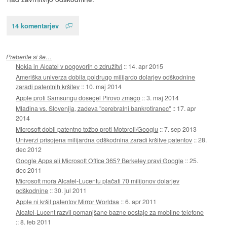
14 komentarjev
Preberite si še…
Nokia in Alcatel v pogovorih o združitvi
::
14. apr 2015
Ameriška univerza dobila poldrugo milijardo dolarjev odškodnine
zaradi patentnih kršitev
::
10. maj 2014
Apple proti Samsungu dosegel Pirovo zmago
::
3. maj 2014
Mladina vs. Slovenija, zadeva "cerebralni bankrotiranec"
::
17. apr
2014
Microsoft dobil patentno tožbo proti Motoroli/Googlu
::
7. sep 2013
Univerzi prisojena milijardna odškodnina zaradi kršitve patentov
::
28.
dec 2012
Google Apps ali Microsoft Office 365? Berkeley pravi Google
::
25.
dec 2011
Microsoft mora Alcatel-Lucentu plačati 70 milijonov dolarjev
odškodnine
::
30. jul 2011
Apple ni kršil patentov Mirror Worldsa
::
6. apr 2011
Alcatel-Lucent razvil pomanjšane bazne postaje za mobilne telefone
::
8. feb 2011