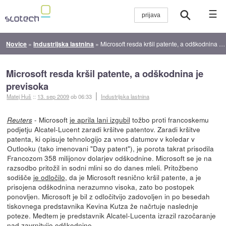
☰
Novice
»
Industrijska lastnina
»
Microsoft resda kršil patente, a odškodnina je previsoka
Microsoft resda kršil patente, a odškodnina je
previsoka
Matej Huš
::
13. sep 2009
ob 06:33
Industrijska lastnina
- Microsoft
je aprila lani izgubil
tožbo proti francoskemu
Reuters
podjetju Alcatel-Lucent zaradi kršitve patentov. Zaradi kršitve
patenta, ki opisuje tehnologijo za vnos datumov v koledar v
Outlooku (tako imenovani "Day patent"), je porota takrat prisodila
Francozom 358 milijonov dolarjev odškodnine. Microsoft se je na
razsodbo pritožil in sodni mlini so do danes mleli. Pritožbeno
sodišče
je odločilo
, da je Microsoft resnično kršil patente, a je
prisojena odškodnina nerazumno visoka, zato bo postopek
ponovljen. Microsoft je bil z odločitvijo zadovoljen in po besedah
tiskovnega predstavnika Kevina Kutza že načrtuje naslednje
poteze. Medtem je predstavnik Alcatel-Lucenta izrazil razočaranje
nad zavrnitvijo odškodnine.