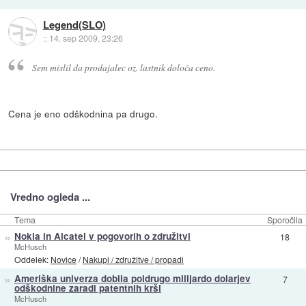
Legend(SLO)
::
14. sep 2009, 23:26
Sem mislil da prodajalec oz. lastnik določa ceno.
Cena je eno odškodnina pa drugo.
Vredno ogleda ...
Tema
Sporočila
»
Nokia in Alcatel v pogovorih o združitvi
18
McHusch
Oddelek:
Novice
/
Nakupi / združitve / propadi
»
Ameriška univerza dobila poldrugo milijardo dolarjev
7
odškodnine zaradi patentnih krši
McHusch