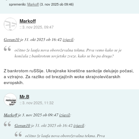
spremenilo:
Markoff
(
3. nov 2025 ob 09:46
)
Markoff
::
3. nov 2025, 09:47
Goran10
je
31. okt 2025 ob 16:42
izjavil
:
očitno že laufa nova oboroževalna tekma. Prva vemo kako se je
končala z bankrotom sovjetske zveze. kako se bo pa druga?
Z bankrotom ruSSije. Ukrajinske kinetične sankcije delujejo počasi,
a vztrajno. Za razliko od brezjajčnih woke skrajnolevičarskih
evropskih.
Mr.B
::
3. nov 2025, 11:32
Markoff
je
3. nov 2025 ob 09:47
izjavil
:
Goran10
je
31. okt 2025 ob 16:42
izjavil
:
očitno že laufa nova oboroževalna tekma. Prva