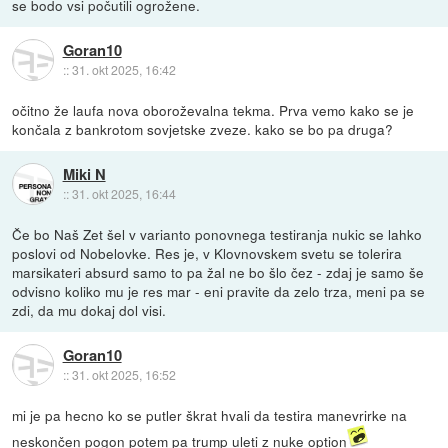
se bodo vsi počutili ogrožene.
Goran10
::
31. okt 2025, 16:42
očitno že laufa nova oboroževalna tekma. Prva vemo kako se je
končala z bankrotom sovjetske zveze. kako se bo pa druga?
Miki N
::
31. okt 2025, 16:44
Če bo Naš Zet šel v varianto ponovnega testiranja nukic se lahko
poslovi od Nobelovke. Res je, v Klovnovskem svetu se tolerira
marsikateri absurd samo to pa žal ne bo šlo čez - zdaj je samo še
odvisno koliko mu je res mar - eni pravite da zelo trza, meni pa se
zdi, da mu dokaj dol visi.
Goran10
::
31. okt 2025, 16:52
mi je pa hecno ko se putler škrat hvali da testira manevrirke na
neskončen pogon potem pa trump uleti z nuke option