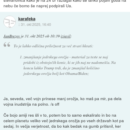
stevanoviča kako je na 24 ur razlagal kako se lahko pojavi goba na
nebu če bomo še naprej podpirali Ua.
karafeka
::
31. okt 2025, 16:40
JanBrezov
je
31. okt 2025 ob 10:39
izjavil
:
To je lahko odlična priložnost za več stvari hkrati:
zmanjšanje jedrskega orožja - material za teste se naj
pridobi iz obstoječih konic, ki se jih naj ne nadomešča. Na
koncu lahko Trump trdi, da je zmanjšal količino
jederskega orožja bolj kot Obama/Biden;
Ja, seveda, več vojn prinese manj orožja, ko maš pa mir, pa dela
vojna inudstrija na polno. /s off
Če bojo amiji res šli v to, potem bo to samo eskaliralo in bo na
celem planetu veliko več jedrskega orožja po vseh državah kot pa
sedaj. In večja verjetnost, da bo kak bedak na gumb pritisnil, ker