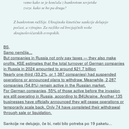
vemo kako se je končala z bankrotom sovjetske
zveze. kako se bo pa druga?
Z bankrotom ruSSije. Ukrajinske kinetične sankcije delujejo
počasi, a vztrajno. Za razliko od brezjajčnih woke
skrajnolevičarskih evropskih.
BS,
Samo nemčija...
But companies in Russia not only pay taxes — they also make
profits. KSE estimates that the total turnover of German companies
in Russia in 2024 amounted to around $21.7 billion
Nearly one-third (33.2%, or 1,387 companies) had suspended
operations or announced plans to withdraw. Meanwhile, 2,287
companies (54.8%) remain active in the Russian market.
For German companies, 55% of those active before the invasion
are still operating in Russia, according to B4Ukraine. Another 135
businesses have officially announced they will cease operations or
temporarily scale back. Only 74 have completed their withdrawal
through sale or liquidation.
Sankcije ne delujejo, če bi, nebi bilo potreba po 19 paketu...