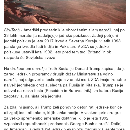
- Ameriški predsednik je oboroženim silam
naročil
, naj po
Slo-Tech
33 letih moratorija nadaljujejo jedrske poizkuse. Zadnji potrjeni
jedrski poizkus je leta 2017 izvedla Severna Koreja, v letih 1998
pa sta ga izvedla tudi Indija in Pakistan. V ZDA so jedrske
poizkuse ustavili leta 1992, leto pred tem tudi Britanci in ob
razpadu še Sovjetska zveza.
Na družbenem omrežju Truth Social je Donald Trump zapisal, da je
zaradi jedrskih programov drugih držav Ministrstvu za vojno
naročil, naj odgovori s testiranjem v enaki meri. ZDA imajo trenutno
največ jedrskega orožja, sledita pa Rusija in Kitajska. Trump se je
odzval na ruska testa (Poseidon in Burevestnik), za katera Rusija
zagotavlja, da nista bila jedrska.
Za zdaj ni jasno, ali Trump želi ponovno detonirati jedrske konice
ali zgolj testirati rakete, ki jih lahko nosijo. V vsakem primeru gre
za veliko spremembo ameriške doktrine, ki jo je leta 1992
vzpostavil republikanski predsednik George Bush starejši. Dotlej
so Američani izvedli 1054 jedrskih eksplozij, zadnjo 23. septembra