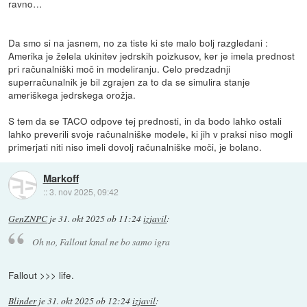
ravno…
Da smo si na jasnem, no za tiste ki ste malo bolj razgledani :
Amerika je želela ukinitev jedrskih poizkusov, ker je imela prednost
pri računalniški moč in modeliranju. Celo predzadnji
superračunalnik je bil zgrajen za to da se simulira stanje
ameriškega jedrskega orožja.
S tem da se TACO odpove tej prednosti, in da bodo lahko ostali
lahko preverili svoje računalniške modele, ki jih v praksi niso mogli
primerjati niti niso imeli dovolj računalniške moči, je bolano.
Markoff
::
3. nov 2025, 09:42
GenZNPC
je
31. okt 2025 ob 11:24
izjavil
:
Oh no, Fallout kmal ne bo samo igra
Fallout >>> life.
Blinder
je
31. okt 2025 ob 12:24
izjavil
: