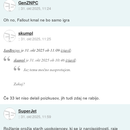
GenZNPC
::
31. okt 2025, 11:24
Oh no, Fallout kmal ne bo samo igra
skumpl
::
31. okt 2025, 11:25
JanBrezov
je
31. okt 2025 ob 11:09
izjavil
:
skumpl
je
31. okt 2025 ob 10:46
izjavil
:
Jaz temu močno nasprotujem.
Zakaj?
Če 33 let niso delali poizkusov, jih tudi zdaj ne rabijo.
SuperJet
::
31. okt 2025, 11:59
Rožlanje orožja starih upokojencev, ki se iz narcisoidnosti, raje