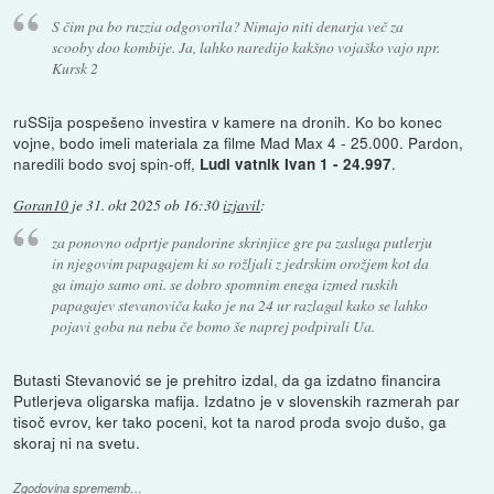
S čim pa bo ruzzia odgovorila? Nimajo niti denarja več za
scooby doo kombije. Ja, lahko naredijo kakšno vojaško vajo npr.
Kursk 2
ruSSija pospešeno investira v kamere na dronih. Ko bo konec
vojne, bodo imeli materiala za filme Mad Max 4 - 25.000. Pardon,
naredili bodo svoj spin-off,
.
Ludi vatnik Ivan 1 - 24.997
Goran10
je
31. okt 2025 ob 16:30
izjavil
:
za ponovno odprtje pandorine skrinjice gre pa zasluga putlerju
in njegovim papagajem ki so rožljali z jedrskim orožjem kot da
ga imajo samo oni. se dobro spomnim enega izmed ruskih
papagajev stevanoviča kako je na 24 ur razlagal kako se lahko
pojavi goba na nebu če bomo še naprej podpirali Ua.
Butasti Stevanović se je prehitro izdal, da ga izdatno financira
Putlerjeva oligarska mafija. Izdatno je v slovenskih razmerah par
tisoč evrov, ker tako poceni, kot ta narod proda svojo dušo, ga
skoraj ni na svetu.
Zgodovina sprememb…