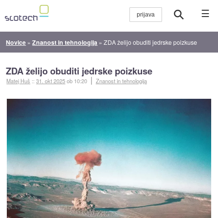
☰
Novice
»
Znanost in tehnologija
»
ZDA želijo obuditi jedrske poizkuse
ZDA želijo obuditi jedrske poizkuse
Matej Huš
::
31. okt 2025
ob 10:20
Znanost in tehnologija