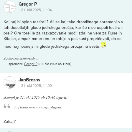
Gregor P
::
31. okt 2025, 11:04
Kaj naj bi sploh testirali? Ali se kaj tako drastičnega spremenilo v
teh desetletjih glede jedrskega orožja, kar še niso uspeli testirati
prej? Gre torej le za razkazovanje moči; zdaj ne vem za Ruse in
Kitajce, ampak mene res ne rabijo s poizkusi prepričevati, da so
med najmočnejšimi glede jedrskega orožja na svetu.
Zgodovina sprememb…
spremenil:
Gregor P
(
31. okt 2025 ob 11:04
)
JanBrezov
::
31. okt 2025, 11:09
skumpl
je
31. okt 2025 ob 10:46
izjavil
:
Jaz temu močno nasprotujem.
Zakaj?