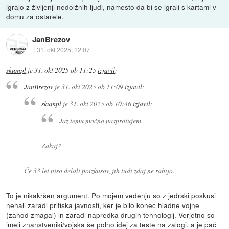
igrajo z življenji nedolžnih ljudi, namesto da bi se igrali s kartami v
domu za ostarele.
JanBrezov
::
31. okt 2025, 12:07
skumpl
je
31. okt 2025 ob 11:25
izjavil
:
JanBrezov
je
31. okt 2025 ob 11:09
izjavil
:
skumpl
je
31. okt 2025 ob 10:46
izjavil
:
Jaz temu močno nasprotujem.
Zakaj?
Če 33 let niso delali poizkusov, jih tudi zdaj ne rabijo.
To je nikakršen argument. Po mojem vedenju so z jedrski poskusi
nehali zaradi pritiska javnosti, ker je bilo konec hladne vojne
(zahod zmagal) in zaradi napredka drugih tehnologij. Verjetno so
imeli znanstveniki/vojska še polno idej za teste na zalogi, a je pač