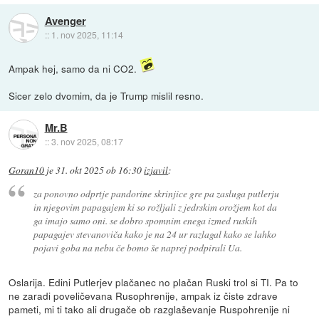
Avenger
::
1. nov 2025, 11:14
Ampak hej, samo da ni CO2.
Sicer zelo dvomim, da je Trump mislil resno.
Mr.B
::
3. nov 2025, 08:17
Goran10
je
31. okt 2025 ob 16:30
izjavil
:
za ponovno odprtje pandorine skrinjice gre pa zasluga putlerju
in njegovim papagajem ki so rožljali z jedrskim orožjem kot da
ga imajo samo oni. se dobro spomnim enega izmed ruskih
papagajev stevanoviča kako je na 24 ur razlagal kako se lahko
pojavi goba na nebu če bomo še naprej podpirali Ua.
Oslarija. Edini Putlerjev plačanec no plačan Ruski trol si TI. Pa to
ne zaradi poveličevana Rusophrenije, ampak iz čiste zdrave
pameti, mi ti tako ali drugače ob razglaševanje Ruspohrenije ni