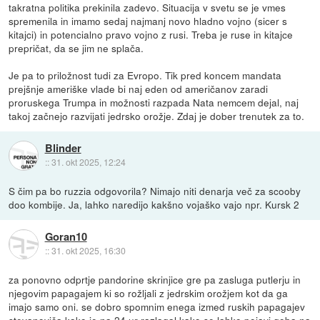
takratna politika prekinila zadevo. Situacija v svetu se je vmes
spremenila in imamo sedaj najmanj novo hladno vojno (sicer s
kitajci) in potencialno pravo vojno z rusi. Treba je ruse in kitajce
prepričat, da se jim ne splača.
Je pa to priložnost tudi za Evropo. Tik pred koncem mandata
prejšnje ameriške vlade bi naj eden od američanov zaradi
proruskega Trumpa in možnosti razpada Nata nemcem dejal, naj
takoj začnejo razvijati jedrsko orožje. Zdaj je dober trenutek za to.
Blinder
::
31. okt 2025, 12:24
S čim pa bo ruzzia odgovorila? Nimajo niti denarja več za scooby
doo kombije. Ja, lahko naredijo kakšno vojaško vajo npr. Kursk 2
Goran10
::
31. okt 2025, 16:30
za ponovno odprtje pandorine skrinjice gre pa zasluga putlerju in
njegovim papagajem ki so rožljali z jedrskim orožjem kot da ga
imajo samo oni. se dobro spomnim enega izmed ruskih papagajev