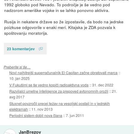
1992 globoko pod Nevado. To področje je še vedno pod
nadzorom ameriške vojske in se lahko ponovno aktivira.
Rusija in nekatere države so že izpostavile, da bodo na jedrske
poizkuse odgovorile v enaki meri. Kitajska je ZDA pozvala k
spoštovanju moratorija.
23 komentarjev
Preberite si še…
Novi najhitrejši superračunalnik El Capitan začne obratovati marca
::
10. jan 2025
V Fukušimi se še vedno kopiči radioaktivna voda
::
31. dec 2022
Razvijalci umetne inteligence za prepoved avtonomnih orožij
::
21.
avg 2017
Stuxnet povzročil precej težav na vesoljski postaji in v jedrskih
elektrarnah
::
11. nov 2013
Periodni sistem dobil nova člana
::
7. jun 2011
JanBrezov