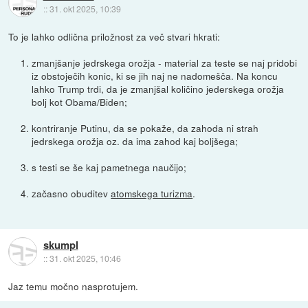
::
31. okt 2025, 10:39
To je lahko odlična priložnost za več stvari hkrati:
zmanjšanje jedrskega orožja - material za teste se naj pridobi
iz obstoječih konic, ki se jih naj ne nadomešča. Na koncu
lahko Trump trdi, da je zmanjšal količino jederskega orožja
bolj kot Obama/Biden;
kontriranje Putinu, da se pokaže, da zahoda ni strah
jedrskega orožja oz. da ima zahod kaj boljšega;
s testi se še kaj pametnega naučijo;
začasno obuditev
atomskega turizma
.
skumpl
::
31. okt 2025, 10:46
Jaz temu močno nasprotujem.