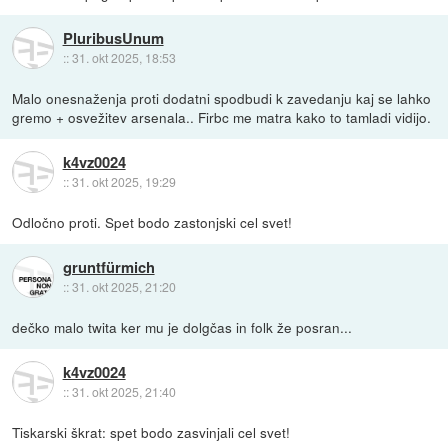
PluribusUnum
::
31. okt 2025, 18:53
Malo onesnaženja proti dodatni spodbudi k zavedanju kaj se lahko
gremo + osvežitev arsenala.. Firbc me matra kako to tamladi vidijo.
k4vz0024
::
31. okt 2025, 19:29
Odločno proti. Spet bodo zastonjski cel svet!
gruntfürmich
::
31. okt 2025, 21:20
dečko malo twita ker mu je dolgčas in folk že posran...
k4vz0024
::
31. okt 2025, 21:40
Tiskarski škrat: spet bodo zasvinjali cel svet!