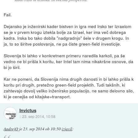
Fail.
Dejansko je inženirski kader bistven in igra med Irsko ter Izraelom
se je v prvem krogu iztekla bolje za Izrael, ker ima več dobrega
kadra. Irska bo tako dobila "nadgradnjo" šele v drugem krogu. In
ja, to so širitve poslovanja, ne pa čiste green-field investicije.
Slovenija bi lahko v konkretnem primeru naredila karkoli, pa še
vedno ne bi prišla k koritu, ker Intel tam nima nikakršne osnove, da
bi jo širil.
Kar ne pomeni, da Slovenija nima drugih danosti in bi lahko prišla k
koritu pri drugih, pretežno green-field projektih. Tudi takšnih, ki
zahtevajo dovolj veliko inženirsko populacijo, ne samo delovno silo,
ki je cenejša od kitajske+transport.
Invictus
::
23. sep 2014, 10:58
AndrejO
je
23. sep 2014 ob 10:50
izjavil
: