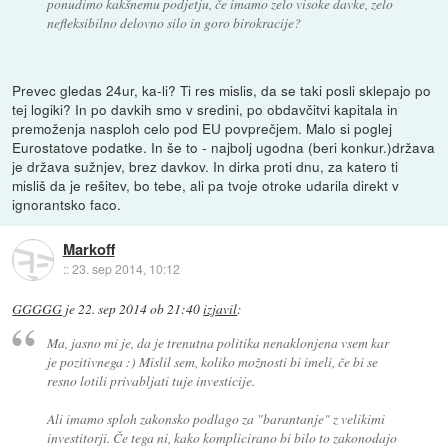
ponudimo kakšnemu podjetju, če imamo zelo visoke davke, zelo
nefleksibilno delovno silo in goro birokracije?
Prevec gledas 24ur, ka-li? Ti res mislis, da se taki posli sklepajo po
tej logiki? In po davkih smo v sredini, po obdavčitvi kapitala in
premoženja nasploh celo pod EU povprečjem. Malo si poglej
Eurostatove podatke. In še to - najbolj ugodna (beri konkur.)država
je država sužnjev, brez davkov. In dirka proti dnu, za katero ti
misliš da je rešitev, bo tebe, ali pa tvoje otroke udarila direkt v
ignorantsko faco.
Markoff
::
23. sep 2014, 10:12
GGGGG
je
22. sep 2014 ob 21:40
izjavil
:
Ma, jasno mi je, da je trenutna politika nenaklonjena vsem kar
je pozitivnega :) Mislil sem, koliko možnosti bi imeli, če bi se
resno lotili privabljati tuje investicije.
Ali imamo sploh zakonsko podlago za "barantanje" z velikimi
investitorji. Če tega ni, kako komplicirano bi bilo to zakonodajo