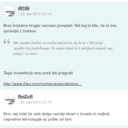
49106
::
22. sep 2014, 21:13
Brez kristalne krogle neznam povedati. Niti kaj bi bilo, če bi irec
upravljal z Intelom.
Me zanima kakšne so realne možnosti, da bi se v Sloveniji
zgodilo kaj podobnega. Ne nujno Intel in 6 milijard ampak vsaj
nekaj v to smer.
Tega investitorja smo pred leti pregnali
http://www.24ur.com/novice/gospodarstvo...
RejZoR
::
22. sep 2014, 21:15
Erm, sej Intel že zelo dolgo razvija stvari v Izraelu in najbolj
napredne tehnologije so prišle od tam.