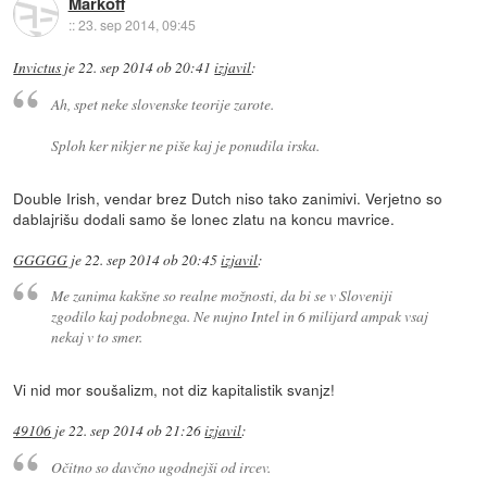
Markoff
::
23. sep 2014, 09:45
Invictus
je
22. sep 2014 ob 20:41
izjavil
:
Ah, spet neke slovenske teorije zarote.
Sploh ker nikjer ne piše kaj je ponudila irska.
Double Irish, vendar brez Dutch niso tako zanimivi. Verjetno so
dablajrišu dodali samo še lonec zlatu na koncu mavrice.
GGGGG
je
22. sep 2014 ob 20:45
izjavil
:
Me zanima kakšne so realne možnosti, da bi se v Sloveniji
zgodilo kaj podobnega. Ne nujno Intel in 6 milijard ampak vsaj
nekaj v to smer.
Vi nid mor soušalizm, not diz kapitalistik svanjz!
49106
je
22. sep 2014 ob 21:26
izjavil
:
Očitno so davčno ugodnejši od ircev.