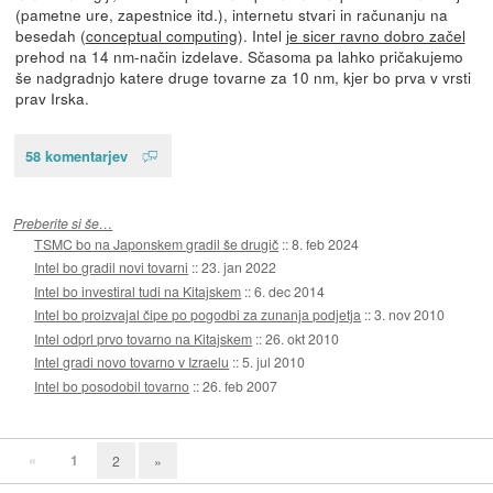
(pametne ure, zapestnice itd.), internetu stvari in računanju na
besedah (
conceptual computing
). Intel
je sicer ravno dobro začel
prehod na 14 nm-način izdelave. Sčasoma pa lahko pričakujemo
še nadgradnjo katere druge tovarne za 10 nm, kjer bo prva v vrsti
prav Irska.
58 komentarjev
Preberite si še…
TSMC bo na Japonskem gradil še drugič
::
8. feb 2024
Intel bo gradil novi tovarni
::
23. jan 2022
Intel bo investiral tudi na Kitajskem
::
6. dec 2014
Intel bo proizvajal čipe po pogodbi za zunanja podjetja
::
3. nov 2010
Intel odprl prvo tovarno na Kitajskem
::
26. okt 2010
Intel gradi novo tovarno v Izraelu
::
5. jul 2010
Intel bo posodobil tovarno
::
26. feb 2007
«
1
2
»