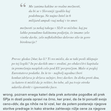
Me zanima kakšne so realne možnosti,
da bi se v Sloveniji zgodilo kaj
podobnega. Ne nujno Intel in 6
milijard ampak vsaj nekaj v to smer.
možnosti za nekaj takega v SLO so ničelne. kaj pa
lahko ponudimo kakšnemu podjetju, če imamo zelo
visoke davke, zelo nefleksibilno delovno silo in goro
birokracije?
Prevec gledas 24ur, ka-li? Ti res mislis, da se taki posli sklepajo
po tej logiki? In po davkih smo v sredini, po obdavčitvi kapitala
in premoženja nasploh celo pod EU povprečjem. Malo si poglej
Eurostatove podatke. In še to - najbolj ugodna (beri
konkur.)država je država sužnjev, brez davkov. In dirka proti dnu,
za katero ti misliš da je rešitev, bo tebe, ali pa tvoje otroke
udarila direkt v ignorantsko faco.
wrong. poznam enega kateri dela prek avtorske pogodbe ali prek
SPja in dosti posla opravi na črno, ker pravi, da če bi ponudil svojo
ceno+ddv, da ga nihče ne bi vzel, ker da potem postanejo njegove
storitve predrage in kako stranke zahtevajo nižje cene za njegove