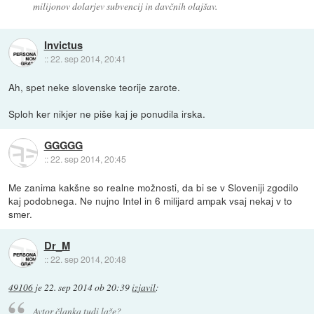
milijonov dolarjev subvencij in davčnih olajšav.
Invictus
::
22. sep 2014, 20:41
Ah, spet neke slovenske teorije zarote.
Sploh ker nikjer ne piše kaj je ponudila irska.
GGGGG
::
22. sep 2014, 20:45
Me zanima kakšne so realne možnosti, da bi se v Sloveniji zgodilo
kaj podobnega. Ne nujno Intel in 6 milijard ampak vsaj nekaj v to
smer.
Dr_M
::
22. sep 2014, 20:48
49106
je
22. sep 2014 ob 20:39
izjavil
:
Avtor članka tudi laže?