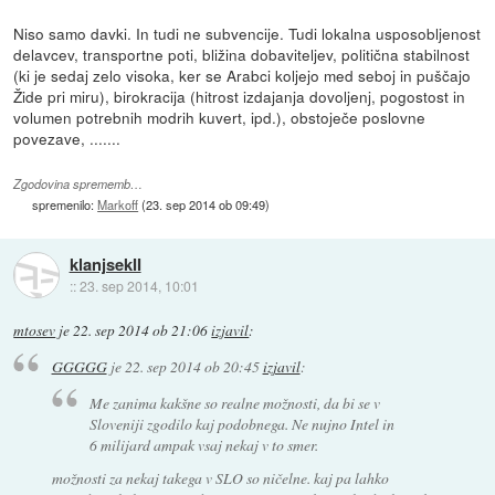
Niso samo davki. In tudi ne subvencije. Tudi lokalna usposobljenost
delavcev, transportne poti, bližina dobaviteljev, politična stabilnost
(ki je sedaj zelo visoka, ker se Arabci koljejo med seboj in puščajo
Žide pri miru), birokracija (hitrost izdajanja dovoljenj, pogostost in
volumen potrebnih modrih kuvert, ipd.), obstoječe poslovne
povezave, .......
Zgodovina sprememb…
spremenilo:
Markoff
(
23. sep 2014 ob 09:49
)
klanjsekII
::
23. sep 2014, 10:01
mtosev
je
22. sep 2014 ob 21:06
izjavil
:
GGGGG
je
22. sep 2014 ob 20:45
izjavil
:
Me zanima kakšne so realne možnosti, da bi se v
Sloveniji zgodilo kaj podobnega. Ne nujno Intel in
6 milijard ampak vsaj nekaj v to smer.
možnosti za nekaj takega v SLO so ničelne. kaj pa lahko