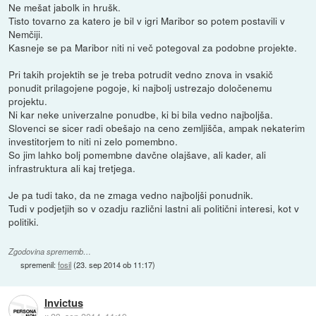
Ne mešat jabolk in hrušk.
Tisto tovarno za katero je bil v igri Maribor so potem postavili v
Nemčiji.
Kasneje se pa Maribor niti ni več potegoval za podobne projekte.
Pri takih projektih se je treba potrudit vedno znova in vsakič
ponudit prilagojene pogoje, ki najbolj ustrezajo določenemu
projektu.
Ni kar neke univerzalne ponudbe, ki bi bila vedno najboljša.
Slovenci se sicer radi obešajo na ceno zemljišča, ampak nekaterim
investitorjem to niti ni zelo pomembno.
So jim lahko bolj pomembne davčne olajšave, ali kader, ali
infrastruktura ali kaj tretjega.
Je pa tudi tako, da ne zmaga vedno najboljši ponudnik.
Tudi v podjetjih so v ozadju različni lastni ali politični interesi, kot v
politiki.
Zgodovina sprememb…
spremenil:
fosil
(
23. sep 2014 ob 11:17
)
Invictus