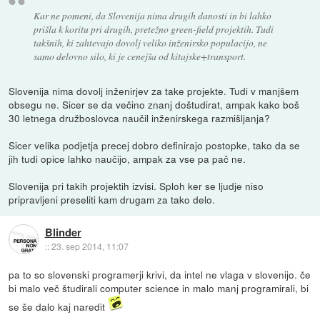
Kar ne pomeni, da Slovenija nima drugih danosti in bi lahko
prišla k koritu pri drugih, pretežno green-field projektih. Tudi
takšnih, ki zahtevajo dovolj veliko inženirsko populacijo, ne
samo delovno silo, ki je cenejša od kitajske+transport.
Slovenija nima dovolj inženirjev za take projekte. Tudi v manjšem
obsegu ne. Sicer se da večino znanj doštudirat, ampak kako boš
30 letnega družboslovca naučil inženirskega razmišljanja?
Sicer velika podjetja precej dobro definirajo postopke, tako da se
jih tudi opice lahko naučijo, ampak za vse pa pač ne.
Slovenija pri takih projektih izvisi. Sploh ker se ljudje niso
pripravljeni preseliti kam drugam za tako delo.
Blinder
::
23. sep 2014, 11:07
pa to so slovenski programerji krivi, da intel ne vlaga v slovenijo. če
bi malo več študirali computer science in malo manj programirali, bi
se še dalo kaj naredit