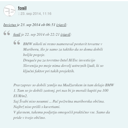
fosil
::
23. sep 2014, 11:16
Invictus
je
23. sep 2014 ob 06:51
izjavil
:
fosil
je
22. sep 2014 ob 22:21
izjavil
:
BMW nikoli ni resno nameraval postavit tovarne v
Mariboru, šlo je samo za taktiko da so doma dobili
boljše pogoje.
Drugače pa za tovrstno Intel HiTec investicijo
Slovenija po moje nima dovolj ustreznih ljudi, ki so
ključni faktor pri takih projektih.
Pravzaprav so dobili zemljo na Madžarskem in tam delajo BMW
1. Tam so jo dobili zastonj, pri nas bi jo morali kupiti pa 100
EUR/m2.
Saj Švabi niso neumni ... Pač požrešna mariborska občina.
Najbrž niso prišli s kuvertami.
V glavnem, takemu podjetju omogočiš praktično vse. Samo da
pride v tvojo občino.