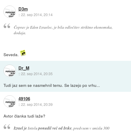
D3m
::
22. sep 2014, 20:14
Čeprav je Eden Izraelec, je bila odločitev striktno ekonomska,
dodaja.
Seveda.
Dr_M
::
22. sep 2014, 20:35
Tudi jaz sem se nasmehnil temu. Se lazejo po vrhu...
49106
::
22. sep 2014, 20:39
Avtor članka tudi laže?
Izrael je
Intelu
ponudil več od Irske
, predvsem v smislu 300