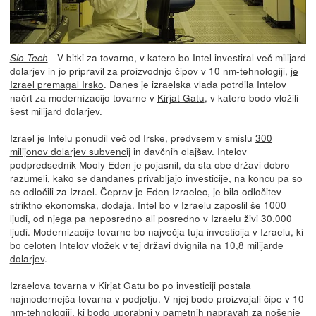
- V bitki za tovarno, v katero bo Intel investiral več milijard
Slo-Tech
dolarjev in jo pripravil za proizvodnjo čipov v 10 nm-tehnologiji,
je
Izrael premagal Irsko
. Danes je izraelska vlada potrdila Intelov
načrt za modernizacijo tovarne v
Kirjat Gatu
, v katero bodo vložili
šest milijard dolarjev.
Izrael je Intelu ponudil več od Irske, predvsem v smislu
300
milijonov dolarjev subvencij
in davčnih olajšav. Intelov
podpredsednik Mooly Eden je pojasnil, da sta obe državi dobro
razumeli, kako se dandanes privabljajo investicije, na koncu pa so
se odločili za Izrael. Čeprav je Eden Izraelec, je bila odločitev
striktno ekonomska, dodaja. Intel bo v Izraelu zaposlil še 1000
ljudi, od njega pa neposredno ali posredno v Izraelu živi 30.000
ljudi. Modernizacije tovarne bo največja tuja investicija v Izraelu, ki
bo celoten Intelov vložek v tej državi dvignila na
10,8 milijarde
dolarjev
.
Izraelova tovarna v Kirjat Gatu bo po investiciji postala
najmodernejša tovarna v podjetju. V njej bodo proizvajali čipe v 10
nm-tehnologiji, ki bodo uporabni v pametnih napravah za nošenje