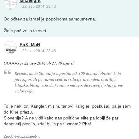
::
22. sep 2014, 23:43
Odločitev za Izrael je popolnoma samoumevna.
Židje pač vrtijo ta svet.
PaX_MaN
::
22. sep 2014, 23:46
GGGGG
je
22. sep 2014 ob 21:40
izjavil
:
Recimo, da bi Slovenija zaposlila 50, 100 dobrih lobistov, ki bi
jih razposlali po raznih centrih (silicijeva, london, brazilija,
kitajska, bližnji vzhod...) z edino nalogo, da pripeljejo tuje firme
v Slovenijo.
To je neki toti Kangler, mislm, tanovi Kangler, poskušal, pa je sam
do Kine prlezu.
Slovenija? A ne vidš kako nas politične elite pa lobiji že par
desetletij plenijo, zdej bi jih pa ti zmoto? Pha!
Zgodovina sprememb…