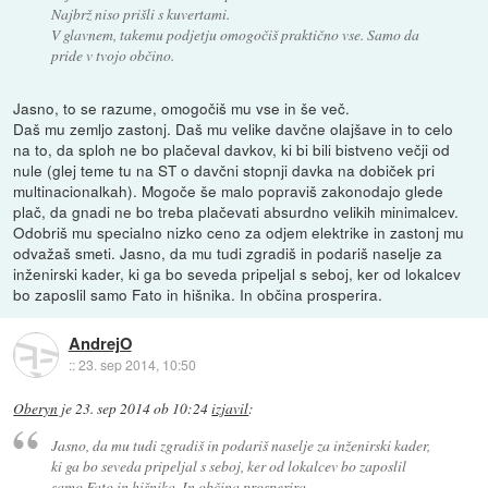
Najbrž niso prišli s kuvertami.
V glavnem, takemu podjetju omogočiš praktično vse. Samo da
pride v tvojo občino.
Jasno, to se razume, omogočiš mu vse in še več.
Daš mu zemljo zastonj. Daš mu velike davčne olajšave in to celo
na to, da sploh ne bo plačeval davkov, ki bi bili bistveno večji od
nule (glej teme tu na ST o davčni stopnji davka na dobiček pri
multinacionalkah). Mogoče še malo popraviš zakonodajo glede
plač, da gnadi ne bo treba plačevati absurdno velikih minimalcev.
Odobriš mu specialno nizko ceno za odjem elektrike in zastonj mu
odvažaš smeti. Jasno, da mu tudi zgradiš in podariš naselje za
inženirski kader, ki ga bo seveda pripeljal s seboj, ker od lokalcev
bo zaposlil samo Fato in hišnika. In občina prosperira.
AndrejO
::
23. sep 2014, 10:50
Oberyn
je
23. sep 2014 ob 10:24
izjavil
:
Jasno, da mu tudi zgradiš in podariš naselje za inženirski kader,
ki ga bo seveda pripeljal s seboj, ker od lokalcev bo zaposlil
samo Fato in hišnika. In občina prosperira.