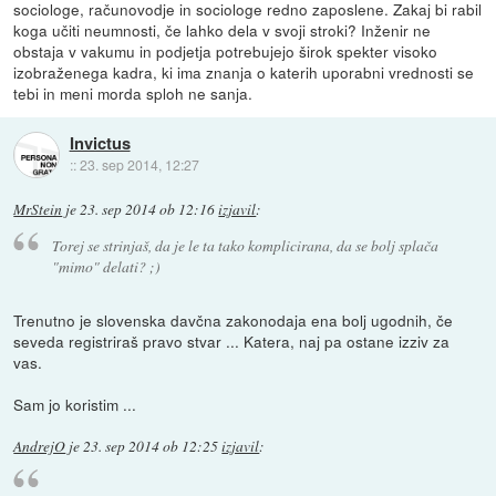
sociologe, računovodje in sociologe redno zaposlene. Zakaj bi rabil
koga učiti neumnosti, če lahko dela v svoji stroki? Inženir ne
obstaja v vakumu in podjetja potrebujejo širok spekter visoko
izobraženega kadra, ki ima znanja o katerih uporabni vrednosti se
tebi in meni morda sploh ne sanja.
Invictus
::
23. sep 2014, 12:27
MrStein
je
23. sep 2014 ob 12:16
izjavil
:
Torej se strinjaš, da je le ta tako komplicirana, da se bolj splača
"mimo" delati? ;)
Trenutno je slovenska davčna zakonodaja ena bolj ugodnih, če
seveda registriraš pravo stvar ... Katera, naj pa ostane izziv za
vas.
Sam jo koristim ...
AndrejO
je
23. sep 2014 ob 12:25
izjavil
: