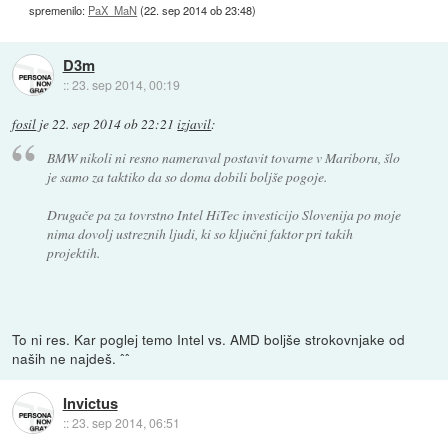
spremenilo:
PaX_MaN
(
22. sep 2014 ob 23:48
)
D3m
::
23. sep 2014, 00:19
fosil
je
22. sep 2014 ob 22:21
izjavil
:
BMW nikoli ni resno nameraval postavit tovarne v Mariboru, šlo
je samo za taktiko da so doma dobili boljše pogoje.
Drugače pa za tovrstno Intel HiTec investicijo Slovenija po moje
nima dovolj ustreznih ljudi, ki so ključni faktor pri takih
projektih.
To ni res. Kar poglej temo Intel vs. AMD boljše strokovnjake od
naših ne najdeš. ˆˆ
Invictus
::
23. sep 2014, 06:51