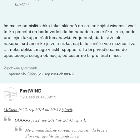
Intel???
če malce pomisliš lahko takoj skleneš da so tamkajšni wiseassi vsaj
toliko pametni da bodo vedeli da če napadejo ameriško firmo, bodo
proti njim takoj prifrčali tomahawki. Verjetnost, da bi si želeli
nakopati srd amerike je zelo nizka, saj bi to izničilo vse možnosti za
.... neko obliko zmage v tistih spopadih. To bi privedlo samo do
opustošenja celega območja, od česar ne bi profitiral nihče.
Zgodovina sprememb…
spremenilo:
Olórin
(
23. sep 2014 ob 08:46
)
FastWIND
::
23. sep 2014, 09:15
MrStein
je
22. sep 2014 ob 20:59
izjavil
:
GGGGG
je
22. sep 2014 ob 20:45
izjavil
:
Me zanima kakšne so realne možnosti, da bi se v
Sloveniji zgodilo kaj podobnega.