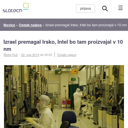
☰
Novice
»
Ostale najave
»
Izrael premagal Irsko, Intel bo tam proizvajal v 10 nm
Izrael premagal Irsko, Intel bo tam proizvajal v 10
nm
Matej Huš
::
22. sep 2014
ob 20:03
Ostale najave