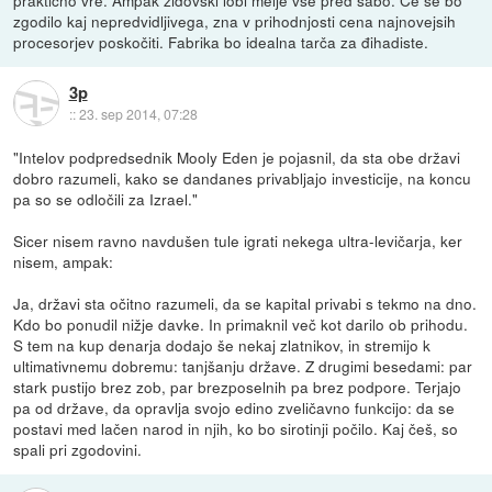
praktično vre. Ampak židovski lobi melje vse pred sabo. Če se bo
zgodilo kaj nepredvidljivega, zna v prihodnjosti cena najnovejsih
procesorjev poskočiti. Fabrika bo idealna tarča za đihadiste.
3p
::
23. sep 2014, 07:28
"Intelov podpredsednik Mooly Eden je pojasnil, da sta obe državi
dobro razumeli, kako se dandanes privabljajo investicije, na koncu
pa so se odločili za Izrael."
Sicer nisem ravno navdušen tule igrati nekega ultra-levičarja, ker
nisem, ampak:
Ja, državi sta očitno razumeli, da se kapital privabi s tekmo na dno.
Kdo bo ponudil nižje davke. In primaknil več kot darilo ob prihodu.
S tem na kup denarja dodajo še nekaj zlatnikov, in stremijo k
ultimativnemu dobremu: tanjšanju države. Z drugimi besedami: par
stark pustijo brez zob, par brezposelnih pa brez podpore. Terjajo
pa od države, da opravlja svojo edino zveličavno funkcijo: da se
postavi med lačen narod in njih, ko bo sirotinji počilo. Kaj češ, so
spali pri zgodovini.