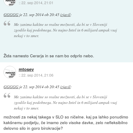
::
22. sep 2014, 21:01
GGGGG
je
22. sep 2014 ob 20:45
izjavil
:
Me zanima kakšne so realne možnosti, da bi se v Sloveniji
zgodilo kaj podobnega. Ne nujno Intel in 6 milijard ampak vsaj
nekaj v to smer.
Žida namesto Cerarja in se nam bo odprlo nebo.
mtosev
::
22. sep 2014, 21:06
GGGGG
je
22. sep 2014 ob 20:45
izjavil
:
Me zanima kakšne so realne možnosti, da bi se v Sloveniji
zgodilo kaj podobnega. Ne nujno Intel in 6 milijard ampak vsaj
nekaj v to smer.
možnosti za nekaj takega v SLO so ničelne. kaj pa lahko ponudimo
kakšnemu podjetju, če imamo zelo visoke davke, zelo nefleksibilno
delovno silo in goro birokracije?