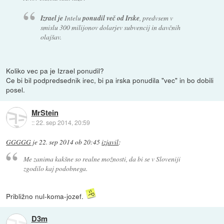
Izrael je
Intelu
ponudil več od Irske
, predvsem v
smislu 300 milijonov dolarjev subvencij in davčnih
olajšav.
Koliko vec pa je Izrael ponudil?
Ce bi bil podpredsednik irec, bi pa irska ponudila "vec" in bo dobili
posel.
MrStein
::
22. sep 2014, 20:59
GGGGG
je
22. sep 2014 ob 20:45
izjavil
:
Me zanima kakšne so realne možnosti, da bi se v Sloveniji
zgodilo kaj podobnega.
Približno nul-koma-jozef.
D3m