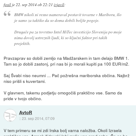
fosil
je
22. sep 2014 ob 22:21
izjavil
:
BMW nikoli ni resno nameraval postavit tovarne v Mariboru, šlo
je samo za taktiko da so doma dobili boljše pogoje.
Drugače pa za tovrstno Intel HiTec investicijo Slovenija po moje
nima dovolj ustreznih ljudi, ki so ključni faktor pri takih
projektih.
Pravzaprav so dobili zemljo na Madžarskem in tam delajo BMW 1.
Tam so jo dobili zastonj, pri nas bi jo morali kupiti pa 100 EUR/m2.
Saj Švabi niso neumni ... Pač požrešna mariborska občina. Najbrž
niso prišli s kuvertami.
V glavnem, takemu podjetju omogočiš praktično vse. Samo da
pride v tvojo občino.
AvtoR
::
23. sep 2014, 07:09
V tem primeru se mi zdi Irska bolj varna naložba. Okoli Izraela