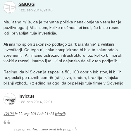
GGGGG
::
22. sep 2014, 21:40
Ma, jasno mi je, da je trenutna politika nenaklonjena vsem kar je
pozitivnega :) Mislil sem, koliko možnosti bi imeli, če bi se resno
lotili privabljati tuje investicije.
Ali imamo sploh zakonsko podlago za "barantanje" z velikimi
investitorji. Če tega ni, kako komplicirano bi bilo to zakonodajo
spremeniti. Ali imamo ustrezno infrastrukturo, oz. koliko bi morali
vložiti v razvoj. Imamo ljudi, ki bi dejansko delali v teh podjetjih...
Recimo, da bi Slovenija zaposlila 50, 100 dobrih lobistov, ki bi jih
razposlali po raznih centrih (silicijeva, london, brazilija, kitajska,
bližnji vzhod...) z edino nalogo, da pripeljejo tuje firme v Slovenijo.
Invictus
::
22. sep 2014, 22:01
49106
je
22. sep 2014 ob 21:13
izjavil
:
Tega investitorja smo pred leti pregnali