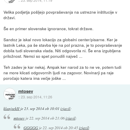
::
23. sep 2014, 11:19
Velika podjetja pošljejo povpraševanja na ustrezne inštitucije v
državi.
Še en primer slovenske ignorance, tokrat države.
Sandoz je iskal novo lokacijo za globalni center/pisarne. Ker je
lastnik Leka, pa še stavba kje na pol prazna, je to povpraševanje
dobila tudi slovenska vlada. Niti odgovorila ni. Še ena izgubljena
priložnost. Nemci so spet ponudili največ ...
Teh zadev je kar nekaj. Ampak ker narod za to ne ve, potem tudi
ne more klicati odgovornih ljudi na zagovor. Novinarji pa raje
poročajo katera ima večje joške ...
mtosev
::
23. sep 2014, 11:26
klanjsekII
je
23. sep 2014 ob 10:01
izjavil
:
mtosev
je
22. sep 2014 ob 21:06
izjavil
:
GGGGG
je
22. sep 2014 ob 20:45
izjavil
: