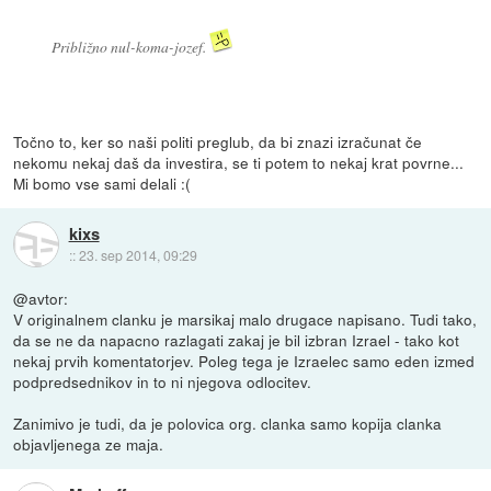
Približno nul-koma-jozef.
Točno to, ker so naši politi preglub, da bi znazi izračunat če
nekomu nekaj daš da investira, se ti potem to nekaj krat povrne...
Mi bomo vse sami delali :(
kixs
::
23. sep 2014, 09:29
@avtor:
V originalnem clanku je marsikaj malo drugace napisano. Tudi tako,
da se ne da napacno razlagati zakaj je bil izbran Izrael - tako kot
nekaj prvih komentatorjev. Poleg tega je Izraelec samo eden izmed
podpredsednikov in to ni njegova odlocitev.
Zanimivo je tudi, da je polovica org. clanka samo kopija clanka
objavljenega ze maja.