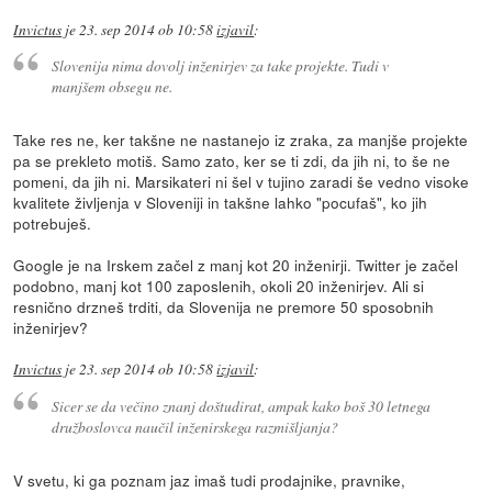
Invictus
je
23. sep 2014 ob 10:58
izjavil
:
Slovenija nima dovolj inženirjev za take projekte. Tudi v
manjšem obsegu ne.
Take res ne, ker takšne ne nastanejo iz zraka, za manjše projekte
pa se prekleto motiš. Samo zato, ker se ti zdi, da jih ni, to še ne
pomeni, da jih ni. Marsikateri ni šel v tujino zaradi še vedno visoke
kvalitete življenja v Sloveniji in takšne lahko "pocufaš", ko jih
potrebuješ.
Google je na Irskem začel z manj kot 20 inženirji. Twitter je začel
podobno, manj kot 100 zaposlenih, okoli 20 inženirjev. Ali si
resnično drzneš trditi, da Slovenija ne premore 50 sposobnih
inženirjev?
Invictus
je
23. sep 2014 ob 10:58
izjavil
:
Sicer se da večino znanj doštudirat, ampak kako boš 30 letnega
družboslovca naučil inženirskega razmišljanja?
V svetu, ki ga poznam jaz imaš tudi prodajnike, pravnike,