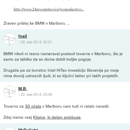
http://www.24ur.com/novice/gospodarstvo...
Zraven prištej še BMW v Mariboru ...
fosil
::
22. sep 2014, 22:21
BMW nikoli ni resno nameraval postavit tovarne v Mariboru, šlo je
samo za taktiko da so doma dobili boljše pogoje.
Drugače pa za tovrstno Intel HiTec investicijo Slovenija po moje
nima dovolj ustreznih ljudi, ki so ključni faktor pri takih projektih.
M.B.
::
22. sep 2014, 23:08
Tovarno za
3D očala
v Mariboru nam tudi ni ratalo naredit.
Zdaj mamo vsaj
Kitajce, ki delajo avtobuse
.
MrDelight