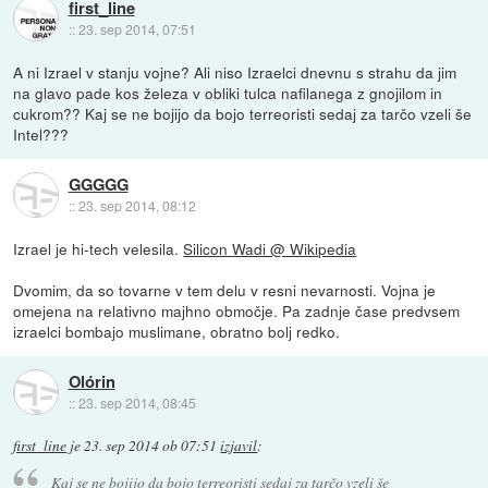
first_line
::
23. sep 2014, 07:51
A ni Izrael v stanju vojne? Ali niso Izraelci dnevnu s strahu da jim
na glavo pade kos železa v obliki tulca nafilanega z gnojilom in
cukrom?? Kaj se ne bojijo da bojo terreoristi sedaj za tarčo vzeli še
Intel???
GGGGG
::
23. sep 2014, 08:12
Izrael je hi-tech velesila.
Silicon Wadi @ Wikipedia
Dvomim, da so tovarne v tem delu v resni nevarnosti. Vojna je
omejena na relativno majhno območje. Pa zadnje čase predvsem
izraelci bombajo muslimane, obratno bolj redko.
Olórin
::
23. sep 2014, 08:45
first_line
je
23. sep 2014 ob 07:51
izjavil
:
Kaj se ne bojijo da bojo terreoristi sedaj za tarčo vzeli še