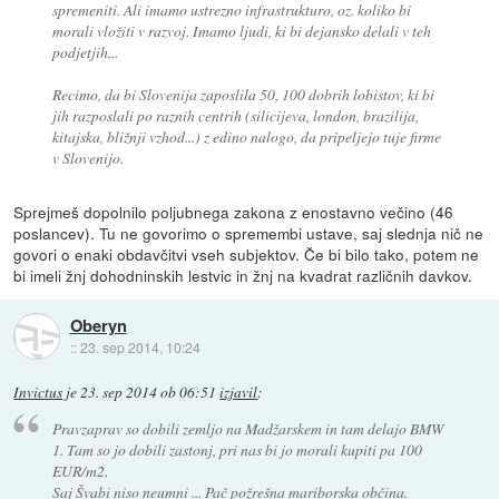
spremeniti. Ali imamo ustrezno infrastrukturo, oz. koliko bi
morali vložiti v razvoj. Imamo ljudi, ki bi dejansko delali v teh
podjetjih...
Recimo, da bi Slovenija zaposlila 50, 100 dobrih lobistov, ki bi
jih razposlali po raznih centrih (silicijeva, london, brazilija,
kitajska, bližnji vzhod...) z edino nalogo, da pripeljejo tuje firme
v Slovenijo.
Sprejmeš dopolnilo poljubnega zakona z enostavno večino (46
poslancev). Tu ne govorimo o spremembi ustave, saj slednja nič ne
govori o enaki obdavčitvi vseh subjektov. Če bi bilo tako, potem ne
bi imeli žnj dohodninskih lestvic in žnj na kvadrat različnih davkov.
Oberyn
::
23. sep 2014, 10:24
Invictus
je
23. sep 2014 ob 06:51
izjavil
:
Pravzaprav so dobili zemljo na Madžarskem in tam delajo BMW
1. Tam so jo dobili zastonj, pri nas bi jo morali kupiti pa 100
EUR/m2.
Saj Švabi niso neumni ... Pač požrešna mariborska občina.