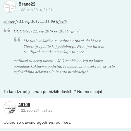
Brane22
::
22. sep 2014, 21:21
mtosev
je
22. sep 2014 ob 21:06
izjavil
:
GGGGG
je
22. sep 2014 ob 20:45
izjavil
:
Me zanima kakšne so realne možnosti, da bi se v
Sloveniji zgodilo kaj podobnega. Ne nujno Intel in
6 milijard ampak vsaj nekaj v to smer.
možnosti za nekaj takega v SLO so ničelne. kaj pa lahko
ponudimo kakšnemu podjetju, če imamo zelo visoke davke, zelo
nefleksibilno delovno silo in goro birokracije?
To kao Izrael je znan po nizkih davkih ? Ne me smejat.
49106
::
22. sep 2014, 21:26
Očitno so davčno ugodnejši od ircev.