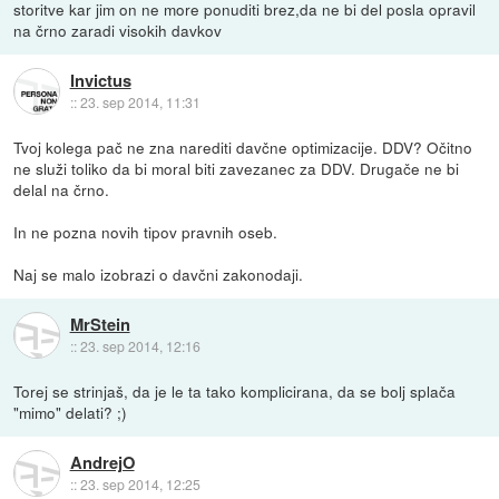
storitve kar jim on ne more ponuditi brez,da ne bi del posla opravil
na črno zaradi visokih davkov
Invictus
::
23. sep 2014, 11:31
Tvoj kolega pač ne zna narediti davčne optimizacije. DDV? Očitno
ne služi toliko da bi moral biti zavezanec za DDV. Drugače ne bi
delal na črno.
In ne pozna novih tipov pravnih oseb.
Naj se malo izobrazi o davčni zakonodaji.
MrStein
::
23. sep 2014, 12:16
Torej se strinjaš, da je le ta tako komplicirana, da se bolj splača
"mimo" delati? ;)
AndrejO
::
23. sep 2014, 12:25