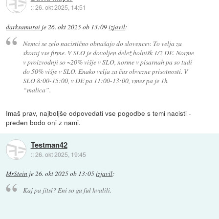
::
26. okt 2025, 14:51
darksamurai
je
26. okt 2025 ob 13:09
izjavil
:
Nemci se zelo nacistično obnašajo do slovencev. To velja za
skoraj vse firme. V SLO je dovoljen delež bolnišk 1/2 DE. Norme
v proizvodnji so ~20% višje v SLO, norme v pisarnah pa so tudi
do 50% višje v SLO. Enako velja za čas obvezne prisotnosti. V
SLO 8:00-15:00, v DE pa 11:00-13:00, vmes pa je 1h
“malica”.
Imaš prav, najboljše odpovedati vse pogodbe s temi nacisti -
preden bodo oni z nami.
Testman42
::
26. okt 2025, 19:45
MrStein
je
26. okt 2025 ob 13:05
izjavil
:
Kaj pa jitsi? Eni so ga ful hvalili.