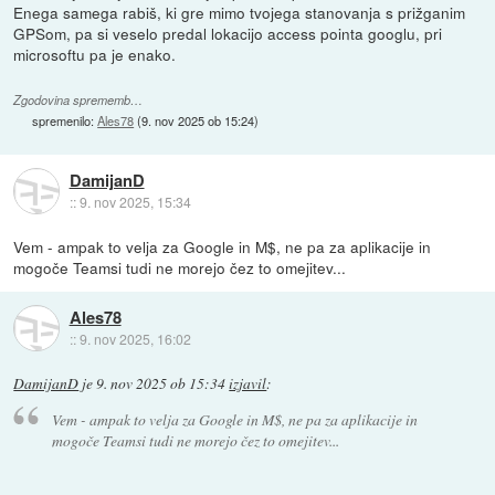
Enega samega rabiš, ki gre mimo tvojega stanovanja s prižganim
GPSom, pa si veselo predal lokacijo access pointa googlu, pri
microsoftu pa je enako.
Zgodovina sprememb…
spremenilo:
Ales78
(
9. nov 2025 ob 15:24
)
DamijanD
::
9. nov 2025, 15:34
Vem - ampak to velja za Google in M$, ne pa za aplikacije in
mogoče Teamsi tudi ne morejo čez to omejitev...
Ales78
::
9. nov 2025, 16:02
DamijanD
je
9. nov 2025 ob 15:34
izjavil
:
Vem - ampak to velja za Google in M$, ne pa za aplikacije in
mogoče Teamsi tudi ne morejo čez to omejitev...