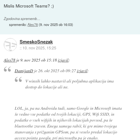
Mislis Microsoft Teams? ;)
Zgodovina sprememb…
spremenilo:
Ales78
(
9. nov 2025 ob 16:03
)
SmeskoSnezak
::
10. nov 2025, 15:25
Ales78
je
9. nov 2025 ob 15:18
izjavil
:
DamijanD
je
26. okt 2025 ob 09:27
izjavil
:
V winsih lahko nastaviš ali poljubna aplikacija ima
dostop do lokacije ali ne.
LOL, ja, pa na Androidu tudi, samo Google in Microsoft imata
še vedno vse podatke od tvojih lokaciji, GPS, Wifi SSID, in
podatke o vseh wifijih in njihovih lokacijah povsod, pa še
bluetoothe zraven. Enega samega rabiš, ki gre mimo tvojega
stanovanja s prižganim GPSom, pa si veselo predal lokacijo
access pointa googlu, pri microsoftu pa je enako.