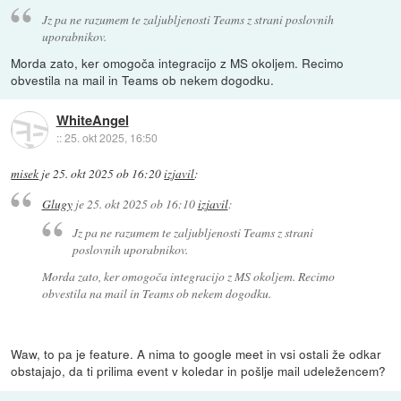
Jz pa ne razumem te zaljubljenosti Teams z strani poslovnih
uporabnikov.
Morda zato, ker omogoča integracijo z MS okoljem. Recimo
obvestila na mail in Teams ob nekem dogodku.
WhiteAngel
::
25. okt 2025, 16:50
misek
je
25. okt 2025 ob 16:20
izjavil
:
Glugy
je
25. okt 2025 ob 16:10
izjavil
:
Jz pa ne razumem te zaljubljenosti Teams z strani
poslovnih uporabnikov.
Morda zato, ker omogoča integracijo z MS okoljem. Recimo
obvestila na mail in Teams ob nekem dogodku.
Waw, to pa je feature. A nima to google meet in vsi ostali že odkar
obstajajo, da ti prilima event v koledar in pošlje mail udeležencem?