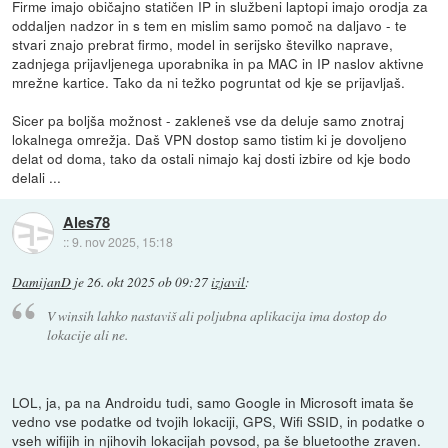
Firme imajo običajno statičen IP in službeni laptopi imajo orodja za
oddaljen nadzor in s tem en mislim samo pomoč na daljavo - te
stvari znajo prebrat firmo, model in serijsko številko naprave,
zadnjega prijavljenega uporabnika in pa MAC in IP naslov aktivne
mrežne kartice. Tako da ni težko pogruntat od kje se prijavljaš.
Sicer pa boljša možnost - zakleneš vse da deluje samo znotraj
lokalnega omrežja. Daš VPN dostop samo tistim ki je dovoljeno
delat od doma, tako da ostali nimajo kaj dosti izbire od kje bodo
delali ...
Ales78
::
9. nov 2025, 15:18
DamijanD
je
26. okt 2025 ob 09:27
izjavil
:
V winsih lahko nastaviš ali poljubna aplikacija ima dostop do
lokacije ali ne.
LOL, ja, pa na Androidu tudi, samo Google in Microsoft imata še
vedno vse podatke od tvojih lokaciji, GPS, Wifi SSID, in podatke o
vseh wifijih in njihovih lokacijah povsod, pa še bluetoothe zraven.