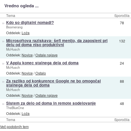
Vredno ogleda ...
Tema
Sporočila
»
Kdo so digitalni nomadi?
78
Boomerang
Oddelek:
Loža
»
Microsoftova raziskava: šefi menijo, da zaposleni pri
132
delu od doma niso produktivni
McHusch
Oddelek:
Novice
/
Ostale najave
»
V Applu konec stalnega dela od doma
24
McHusch
Oddelek:
Novice
/
Ostalo
»
Za razliko od konkurence Google ne bo omogočal
88
stalnega dela od doma
McHusch
Oddelek:
Novice
/
Ostale najave
»
Sistem za delo od doma in remote sodelovanje
48
TheBlueOne
Oddelek:
Loža
Tema
Sporočila
Več podobnih tem