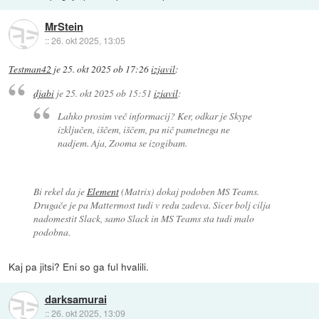
MrStein
::
26. okt 2025, 13:05
Testman42
je
25. okt 2025 ob 17:26
izjavil
:
djabi
je
25. okt 2025 ob 15:51
izjavil
:
Lahko prosim več informacij? Ker, odkar je Skype
izključen, iščem, iščem, pa nič pametnega ne
nadjem. Aja, Zooma se izogibam.
Bi rekel da je
Element
(Matrix) dokaj podoben MS Teams.
Drugače je pa Mattermost tudi v redu zadeva. Sicer bolj cilja
nadomestit Slack, samo Slack in MS Teams sta tudi malo
podobna.
Kaj pa jitsi? Eni so ga ful hvalili.
darksamurai
::
26. okt 2025, 13:09