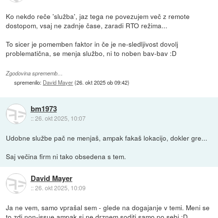
Ko nekdo reče 'služba', jaz tega ne povezujem več z remote
dostopom, vsaj ne zadnje čase, zaradi RTO režima...
To sicer je pomemben faktor in če je ne-sledljivost dovolj
problematična, se menja službo, ni to noben bav-bav :D
Zgodovina sprememb…
spremenilo:
David Mayer
(
26. okt 2025 ob 09:42
)
bm1973
::
26. okt 2025, 10:07
Udobne službe pač ne menjaš, ampak fakaš lokacijo, dokler gre...
Saj večina firm ni tako obsedena s tem.
David Mayer
::
26. okt 2025, 10:09
Ja ne vem, samo vprašal sem - glede na dogajanje v temi. Meni se
to zdi non-issue ampak si ne drznem soditi samo po sebi :D