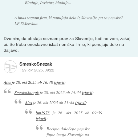
Blodnje, Invictus, blodnje...
A imas seznam firm, ki ponujajo delo iz Slovenije, pa so nemske?
LP, SMeeskaa
Dvomim, da obstaja seznam prav za Slovenijo, tudi ne vem, zakaj
bi. Bo treba enostavno iskat nemške firme, ki ponujajo delo na
daljavo.
SmeskoSnezak
::
29. okt 2025, 09:22
Ales
je
28. okt 2025 ob 16:48
izjavil
:
SmeskoSnezak
je
28. okt 2025 ob 14:34
izjavil
:
Ales
je
26. okt 2025 ob 21:44
izjavil
:
bm1973
je
26. okt 2025 ob 09:39
izjavil
:
Recimo določene nemške
firme imajo Slovenijo na