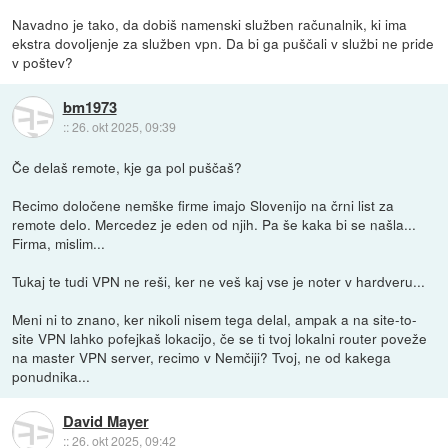
Navadno je tako, da dobiš namenski služben računalnik, ki ima
ekstra dovoljenje za služben vpn. Da bi ga puščali v službi ne pride
v poštev?
bm1973
::
26. okt 2025, 09:39
Če delaš remote, kje ga pol puščaš?
Recimo določene nemške firme imajo Slovenijo na črni list za
remote delo. Mercedez je eden od njih. Pa še kaka bi se našla...
Firma, mislim...
Tukaj te tudi VPN ne reši, ker ne veš kaj vse je noter v hardveru...
Meni ni to znano, ker nikoli nisem tega delal, ampak a na site-to-
site VPN lahko pofejkaš lokacijo, če se ti tvoj lokalni router poveže
na master VPN server, recimo v Nemčiji? Tvoj, ne od kakega
ponudnika...
David Mayer
::
26. okt 2025, 09:42