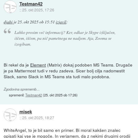
Testman42
::
25. okt 2025, 17:26
djabi
je
25. okt 2025 ob 15:51
izjavil
:
Lahko prosim več informacij? Ker, odkar je Skype izključen,
iščem, iščem, pa nič pametnega ne nadjem. Aja, Zooma se
izogibam.
Bi rekel da je
Element
(Matrix) dokaj podoben MS Teams. Drugače
je pa Mattermost tudi v redu zadeva. Sicer bolj cilja nadomestit
Slack, samo Slack in MS Teams sta tudi malo podobna.
Zgodovina sprememb…
spremenil:
Testman42
(
25. okt 2025 ob 17:26
)
misek
::
25. okt 2025, 18:27
WhiteAngel, to je bil samo en primer. Bi moral kakšen znalec
opisati kaj vse je mogoče. In verjamem, da z nekimi drugimi orodji