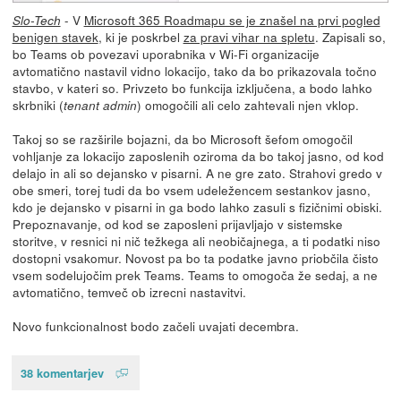
- V
Microsoft 365 Roadmapu se je znašel na prvi pogled
Slo-Tech
benigen stavek
, ki je poskrbel
za pravi vihar na spletu
. Zapisali so,
bo Teams ob povezavi uporabnika v Wi-Fi organizacije
avtomatično nastavil vidno lokacijo, tako da bo prikazovala točno
stavbo, v kateri so. Privzeto bo funkcija izključena, a bodo lahko
skrbniki (
) omogočili ali celo zahtevali njen vklop.
tenant admin
Takoj so se razširile bojazni, da bo Microsoft šefom omogočil
vohljanje za lokacijo zaposlenih oziroma da bo takoj jasno, od kod
delajo in ali so dejansko v pisarni. A ne gre zato. Strahovi gredo v
obe smeri, torej tudi da bo vsem udeležencem sestankov jasno,
kdo je dejansko v pisarni in ga bodo lahko zasuli s fizičnimi obiski.
Prepoznavanje, od kod se zaposleni prijavljajo v sistemske
storitve, v resnici ni nič težkega ali neobičajnega, a ti podatki niso
dostopni vsakomur. Novost pa bo ta podatke javno priobčila čisto
vsem sodelujočim prek Teams. Teams to omogoča že sedaj, a ne
avtomatično, temveč ob izrecni nastavitvi.
Novo funkcionalnost bodo začeli uvajati decembra.
38 komentarjev