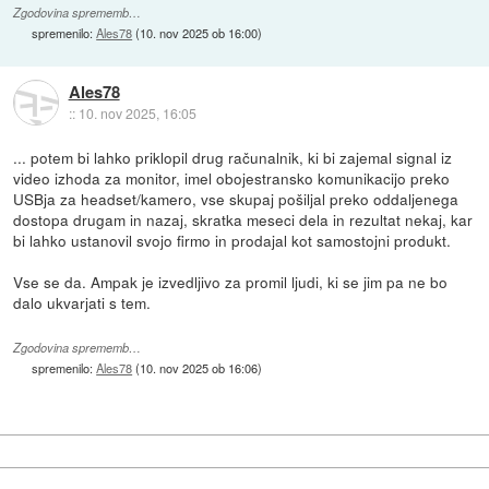
Zgodovina sprememb…
spremenilo:
Ales78
(
10. nov 2025 ob 16:00
)
Ales78
::
10. nov 2025, 16:05
... potem bi lahko priklopil drug računalnik, ki bi zajemal signal iz
video izhoda za monitor, imel obojestransko komunikacijo preko
USBja za headset/kamero, vse skupaj pošiljal preko oddaljenega
dostopa drugam in nazaj, skratka meseci dela in rezultat nekaj, kar
bi lahko ustanovil svojo firmo in prodajal kot samostojni produkt.
Vse se da. Ampak je izvedljivo za promil ljudi, ki se jim pa ne bo
dalo ukvarjati s tem.
Zgodovina sprememb…
spremenilo:
Ales78
(
10. nov 2025 ob 16:06
)