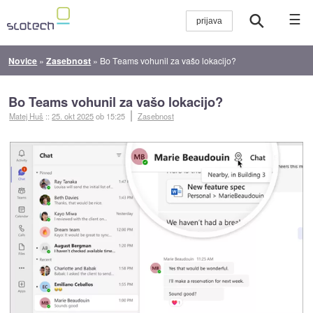
☰
Novice
»
Zasebnost
»
Bo Teams vohunil za vašo lokacijo?
Bo Teams vohunil za vašo lokacijo?
Matej Huš
::
25. okt 2025
ob 15:25
Zasebnost