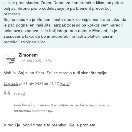
Jitsi je prostokoden Zoom. Dober za konferenčne klice, ampak za
bolj asinhrono pisno sodelovanje je pa Element precej bolj
primeren.
Sej na začetku je Element imel video klice implementirane tako, da
je pač pognal en mali Jitsi, ampak zdej so pa kolikor vem naredili
neko svojo zadevo, ki je bolj integrirana noter v Element, in je
zasnovana tako, da bo interoperabilna tudi z platformami in
protokoli za video klice.
Zimonem
::
26. okt 2025, 19:56
Mah ja. Saj si na šihtu. Saj se morajo tudi sicer štempljat.
kuglvinkl
je
25. okt 2025 ob 15:27
izjavil
:
Piss off...
Benchmark za uspesnost je output, ne pa lokacija, ce delo ni
imanentno zvezano z njo.
V redu je, odpri firmo s to premiso. Kje je problem.