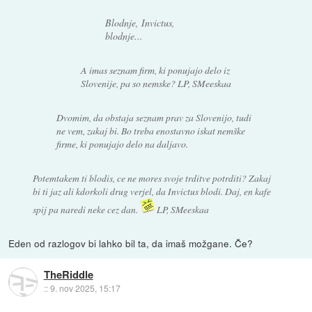
Blodnje, Invictus,
blodnje...
A imas seznam firm, ki ponujajo delo iz
Slovenije, pa so nemske? LP, SMeeskaa
Dvomim, da obstaja seznam prav za Slovenijo, tudi
ne vem, zakaj bi. Bo treba enostavno iskat nemške
firme, ki ponujajo delo na daljavo.
Potemtakem ti blodis, ce ne mores svoje trditve potrditi? Zakaj
bi ti jaz ali kdorkoli drug verjel, da Invictus blodi. Daj, en kafe
spij pa naredi neke cez dan.
LP, SMeeskaa
Eden od razlogov bi lahko bil ta, da imaš možgane. Če?
TheRiddle
::
9. nov 2025, 15:17