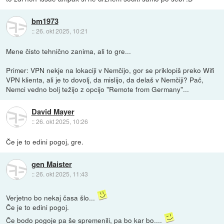
bm1973
::
26. okt 2025, 10:21
Mene čisto tehnično zanima, ali to gre...
Primer: VPN nekje na lokaciji v Nemčijo, gor se priklopiš preko Wifi
VPN klienta, ali je to dovolj, da mislijo, da delaš v Nemčiji? Pač,
Nemci vedno bolj težijo z opcijo "Remote from Germany"...
David Mayer
::
26. okt 2025, 10:26
Če je to edini pogoj, gre.
gen Maister
::
26. okt 2025, 11:43
Verjetno bo nekaj časa šlo...
Če je to edini pogoj.
Če bodo pogoje pa še spremenili, pa bo kar bo....