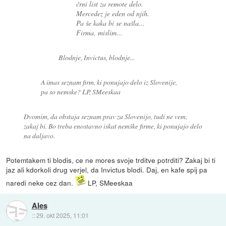
črni list za remote delo.
Mercedez je eden od njih.
Pa še kaka bi se našla...
Firma, mislim...
Blodnje, Invictus, blodnje...
A imas seznam firm, ki ponujajo delo iz Slovenije,
pa so nemske? LP, SMeeskaa
Dvomim, da obstaja seznam prav za Slovenijo, tudi ne vem,
zakaj bi. Bo treba enostavno iskat nemške firme, ki ponujajo delo
na daljavo.
Potemtakem ti blodis, ce ne mores svoje trditve potrditi? Zakaj bi ti
jaz ali kdorkoli drug verjel, da Invictus blodi. Daj, en kafe spij pa
naredi neke cez dan.
LP, SMeeskaa
Ales
::
29. okt 2025, 11:01