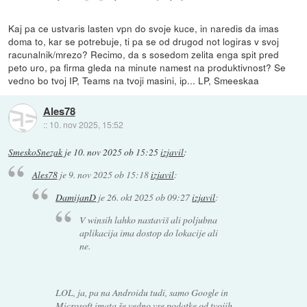
Kaj pa ce ustvaris lasten vpn do svoje kuce, in naredis da imas
doma to, kar se potrebuje, ti pa se od drugod not logiras v svoj
racunalnik/mrezo? Recimo, da s sosedom zelita enga spit pred
peto uro, pa firma gleda na minute namest na produktivnost? Se
vedno bo tvoj IP, Teams na tvoji masini, ip... LP, Smeeskaa
Ales78
::
10. nov 2025, 15:52
SmeskoSnezak
je
10. nov 2025 ob 15:25
izjavil
:
Ales78
je
9. nov 2025 ob 15:18
izjavil
:
DamijanD
je
26. okt 2025 ob 09:27
izjavil
:
V winsih lahko nastaviš ali poljubna
aplikacija ima dostop do lokacije ali
ne.
LOL, ja, pa na Androidu tudi, samo Google in
Microsoft imata še vedno vse podatke od tvojih