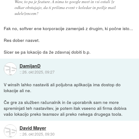
Waw, to pa je feature. A nima to google meet in vsi ostali že
odkar obstajajo, da ti prilima event v koledar in pošlje mail
udeležencem?
Fak no, softver ene korporacije zamenjaš z drugim, ki počne isto...
Res dober nasvet.
Sicer se pa lokacijo da že zdavnaj dobiti b.p.
DamijanD
::
26. okt 2025, 09:27
V winsih lahko nastaviš ali poljubna aplikacija ima dostop do
lokacije ali ne.
Če gre za služben računalnik in če uporabnik sam ne more
spreminjati teh nastavitev, je potem itak vseeno ali firma dobiva
vašo lokacijo preko teamsov ali preko nekega drugega toola.
David Mayer
::
26. okt 2025, 09:30