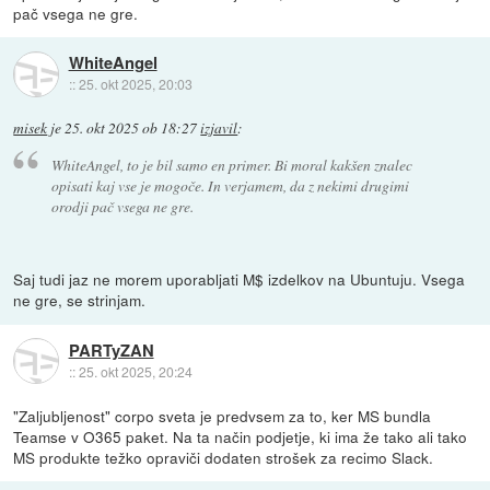
pač vsega ne gre.
WhiteAngel
::
25. okt 2025, 20:03
misek
je
25. okt 2025 ob 18:27
izjavil
:
WhiteAngel, to je bil samo en primer. Bi moral kakšen znalec
opisati kaj vse je mogoče. In verjamem, da z nekimi drugimi
orodji pač vsega ne gre.
Saj tudi jaz ne morem uporabljati M$ izdelkov na Ubuntuju. Vsega
ne gre, se strinjam.
PARTyZAN
::
25. okt 2025, 20:24
"Zaljubljenost" corpo sveta je predvsem za to, ker MS bundla
Teamse v O365 paket. Na ta način podjetje, ki ima že tako ali tako
MS produkte težko opraviči dodaten strošek za recimo Slack.