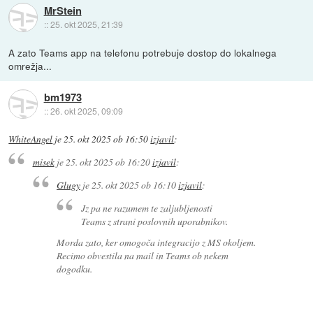
MrStein
::
25. okt 2025, 21:39
A zato Teams app na telefonu potrebuje dostop do lokalnega
omrežja...
bm1973
::
26. okt 2025, 09:09
WhiteAngel
je
25. okt 2025 ob 16:50
izjavil
:
misek
je
25. okt 2025 ob 16:20
izjavil
:
Glugy
je
25. okt 2025 ob 16:10
izjavil
:
Jz pa ne razumem te zaljubljenosti
Teams z strani poslovnih uporabnikov.
Morda zato, ker omogoča integracijo z MS okoljem.
Recimo obvestila na mail in Teams ob nekem
dogodku.