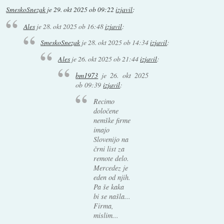
SmeskoSnezak
je
29. okt 2025 ob 09:22
izjavil
:
Ales
je
28. okt 2025 ob 16:48
izjavil
:
SmeskoSnezak
je
28. okt 2025 ob 14:34
izjavil
:
Ales
je
26. okt 2025 ob 21:44
izjavil
:
bm1973
je
26. okt 2025
ob 09:39
izjavil
:
Recimo
določene
nemške firme
imajo
Slovenijo na
črni list za
remote delo.
Mercedez je
eden od njih.
Pa še kaka
bi se našla...
Firma,
mislim...