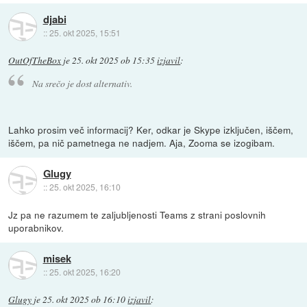
djabi
::
25. okt 2025, 15:51
OutOfTheBox
je
25. okt 2025 ob 15:35
izjavil
:
Na srečo je dost alternativ.
Lahko prosim več informacij? Ker, odkar je Skype izključen, iščem,
iščem, pa nič pametnega ne nadjem. Aja, Zooma se izogibam.
Glugy
::
25. okt 2025, 16:10
Jz pa ne razumem te zaljubljenosti Teams z strani poslovnih
uporabnikov.
misek
::
25. okt 2025, 16:20
Glugy
je
25. okt 2025 ob 16:10
izjavil
: