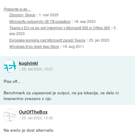
Preberite si še…
Zbogom, Skype
::
1. mar 2025
Microsoftu pobegnilo 38 TB podatkov
::
18. sep 2023
Teams v EU ne bo več integriran v Microsoft 365 in Office 365
::
5.
sep 2023
Evropska komisija nad Microsoft zaradi Teams
::
25. jan 2023
Windows 8 bo dobil App Store
::
19. avg 2011
kuglvinkl
::
25. okt 2025, 15:27
Piss off...
Benchmark za uspesnost je output, ne pa lokacija, ce delo ni
imanentno zvezano z njo.
OutOfTheBox
::
25. okt 2025, 15:35
Na srečo je dost alternativ.