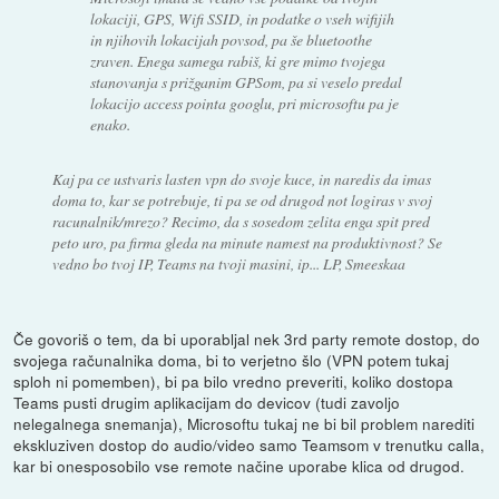
lokaciji, GPS, Wifi SSID, in podatke o vseh wifijih
in njihovih lokacijah povsod, pa še bluetoothe
zraven. Enega samega rabiš, ki gre mimo tvojega
stanovanja s prižganim GPSom, pa si veselo predal
lokacijo access pointa googlu, pri microsoftu pa je
enako.
Kaj pa ce ustvaris lasten vpn do svoje kuce, in naredis da imas
doma to, kar se potrebuje, ti pa se od drugod not logiras v svoj
racunalnik/mrezo? Recimo, da s sosedom zelita enga spit pred
peto uro, pa firma gleda na minute namest na produktivnost? Se
vedno bo tvoj IP, Teams na tvoji masini, ip... LP, Smeeskaa
Če govoriš o tem, da bi uporabljal nek 3rd party remote dostop, do
svojega računalnika doma, bi to verjetno šlo (VPN potem tukaj
sploh ni pomemben), bi pa bilo vredno preveriti, koliko dostopa
Teams pusti drugim aplikacijam do devicov (tudi zavoljo
nelegalnega snemanja), Microsoftu tukaj ne bi bil problem narediti
ekskluziven dostop do audio/video samo Teamsom v trenutku calla,
kar bi onesposobilo vse remote načine uporabe klica od drugod.