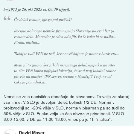
bm1973
je
26. okt 2025 ob 09:39
izjavil
:
Če delaš remote, kje ga pol puščaš?
Recimo določene nemške firme imajo Slovenijo na črni list za
remote delo. Mercedez je eden od njih. Pa še kaka bi se našla...
Firma, mislim...
Tukaj te tudi VPN ne reši, ker ne veš kaj vse je noter v hardveru...
Meni ni to znano, ker nikoli nisem tega delal, ampak a na site-
to-site VPN lahko pofejkaš lokacijo, če se ti tvoj lokalni router
poveže na master VPN server, recimo v Nemčiji? Tvoj, ne od
kakega ponudnika...
Nemci se zelo nacistično obnašajo do slovencev. To velja za skoraj
vse firme. V SLO je dovoljen delež bolnišk 1/2 DE. Norme v
proizvodnji so ~20% višje v SLO, norme v pisarnah pa so tudi do
50% višje v SLO. Enako velja za čas obvezne prisotnosti. V SLO
8:00-15:00, v DE pa 11:00-13:00, vmes pa je 1h “malica”.
David Mayer