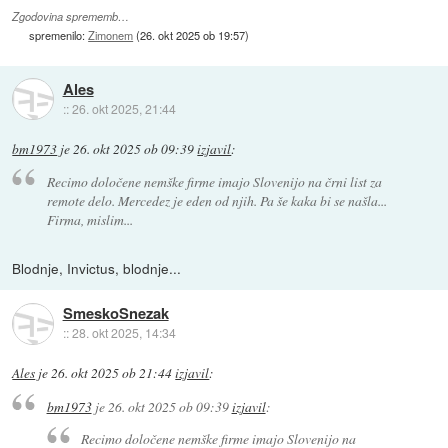
Zgodovina sprememb…
spremenilo:
Zimonem
(
26. okt 2025 ob 19:57
)
Ales
::
26. okt 2025, 21:44
bm1973
je
26. okt 2025 ob 09:39
izjavil
:
Recimo določene nemške firme imajo Slovenijo na črni list za
remote delo. Mercedez je eden od njih. Pa še kaka bi se našla...
Firma, mislim...
Blodnje, Invictus, blodnje...
SmeskoSnezak
::
28. okt 2025, 14:34
Ales
je
26. okt 2025 ob 21:44
izjavil
:
bm1973
je
26. okt 2025 ob 09:39
izjavil
:
Recimo določene nemške firme imajo Slovenijo na