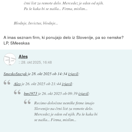
črni list za remote delo. Mercedez je eden od njih.
Pa še kaka bi se našla... Firma, mislim...
Blodnje, Invictus, blodnje...
A imas seznam firm, ki ponujajo delo iz Slovenije, pa so nemske?
LP, SMeeskaa
Ales
::
28. okt 2025, 16:48
SmeskoSnezak
je
28. okt 2025 ob 14:34
izjavil
:
Ales
je
26. okt 2025 ob 21:44
izjavil
:
bm1973
je
26. okt 2025 ob 09:39
izjavil
:
Recimo določene nemške firme imajo
Slovenijo na črni list za remote delo.
Mercedez je eden od njih. Pa še kaka bi
se našla... Firma, mislim...