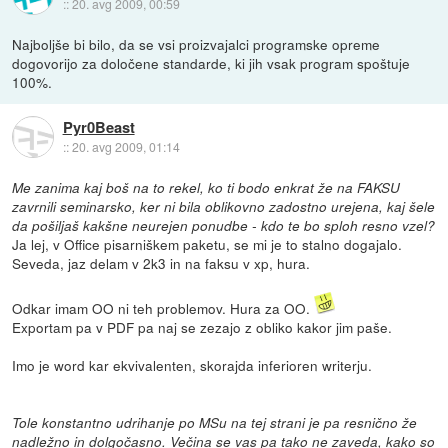
::
20. avg 2009, 00:59
Najboljše bi bilo, da se vsi proizvajalci programske opreme
dogovorijo za določene standarde, ki jih vsak program spoštuje
100%.
Pyr0Beast
::
20. avg 2009, 01:14
Me zanima kaj boš na to rekel, ko ti bodo enkrat že na FAKSU
zavrnili seminarsko, ker ni bila oblikovno zadostno urejena, kaj šele
da pošiljaš kakšne neurejen ponudbe - kdo te bo sploh resno vzel?
Ja lej, v Office pisarniškem paketu, se mi je to stalno dogajalo.
Seveda, jaz delam v 2k3 in na faksu v xp, hura.
Odkar imam OO ni teh problemov. Hura za OO.
Exportam pa v PDF pa naj se zezajo z obliko kakor jim paše.
Imo je word kar ekvivalenten, skorajda inferioren writerju.
Tole konstantno udrihanje po MSu na tej strani je pa resnično že
nadležno in dolgočasno. Večina se vas pa tako ne zaveda, kako so