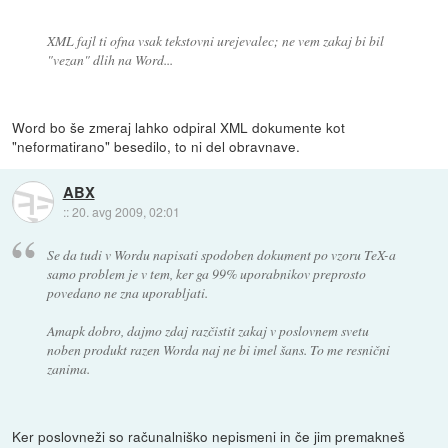
XML fajl ti ofna vsak tekstovni urejevalec; ne vem zakaj bi bil
"vezan" dlih na Word...
Word bo še zmeraj lahko odpiral XML dokumente kot
"neformatirano" besedilo, to ni del obravnave.
ABX
::
20. avg 2009, 02:01
Se da tudi v Wordu napisati spodoben dokument po vzoru TeX-a
samo problem je v tem, ker ga 99% uporabnikov preprosto
povedano ne zna uporabljati.
Amapk dobro, dajmo zdaj razčistit zakaj v poslovnem svetu
noben produkt razen Worda naj ne bi imel šans. To me resnični
zanima.
Ker poslovneži so računalniško nepismeni in če jim premakneš