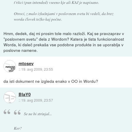
t'ršici (pun intended) vseeno kje ali KAJ je napisano.
Otroci, z malo izkušnjami v poslovnem svetu bi vedeli, da brez
worda človek težko kaj počne.
Hmm, dedek, daj mi prosim tole malo razloži. Kaj se pravzaprav v
"poslovnem svetu" dela z Wordom? Katera je tista funkcionalnost
Worda, ki daleč prekaša vse podobne produkte in se uporablja v
poslovne namene.
mtosev
::
19. avg 2009, 23:55
da isti dokument ne izgleda enako v OO in Wordu?
BlaY0
::
19. avg 2009, 23:57
Se ne bi strinjal...
Ker?