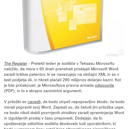
- Pretekli teden je sodišče v Teksasu Microsoftu
The Register
naložilo, da mora v 60 dneh prenehati prodajati Microsoft Word
zaradi kršitve patentov, ki se navezujejo na običajni XML in so v
lasti podjetja i4i, in hkrati plačati 290 milijonov dolarjev kazni. Kot
je bilo pričakovati, je Microsoftova pravna armada
odgovorila
(PDF), in to s skrajno zanimivimi argumenti.
V pritožbi so
navedli
, da bodo utrpeli nepopravljivo škodo, če bodo
morali popraviti svoj Word. Zapisali so, da četudi jim pritožba uspe,
ne bodo nikoli dobili povrnjenih stroškov zaradi spreminjanja Word
in izgubljenih prodaj v času prepovedi. Dodajajo, da bi
upoštevanje odločitve sodišča škodovalo tudi uporabnikom, ki
bodo v vmesnem času ostali brez alternativnega pisarniškega