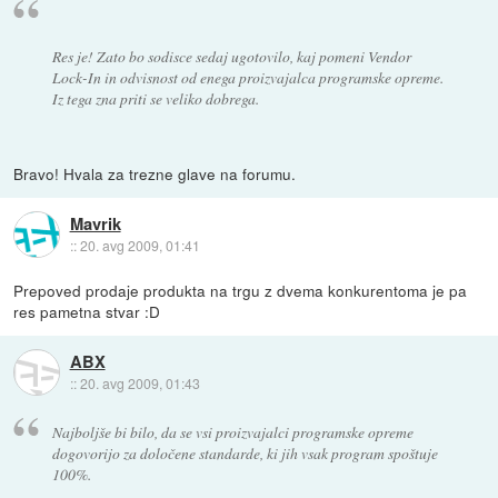
Res je! Zato bo sodisce sedaj ugotovilo, kaj pomeni Vendor
Lock-In in odvisnost od enega proizvajalca programske opreme.
Iz tega zna priti se veliko dobrega.
Bravo! Hvala za trezne glave na forumu.
Mavrik
::
20. avg 2009, 01:41
Prepoved prodaje produkta na trgu z dvema konkurentoma je pa
res pametna stvar :D
ABX
::
20. avg 2009, 01:43
Najboljše bi bilo, da se vsi proizvajalci programske opreme
dogovorijo za določene standarde, ki jih vsak program spoštuje
100%.