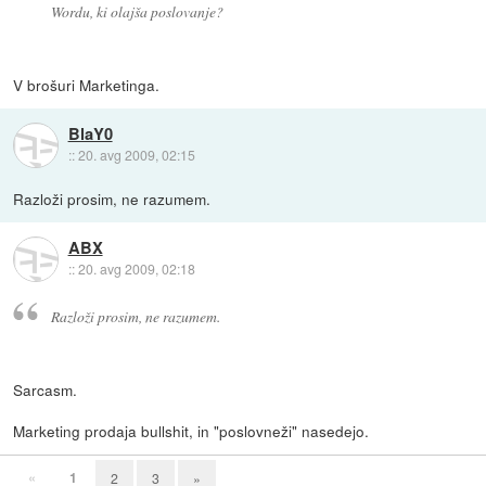
Wordu, ki olajša poslovanje?
V brošuri Marketinga.
BlaY0
::
20. avg 2009, 02:15
Razloži prosim, ne razumem.
ABX
::
20. avg 2009, 02:18
Razloži prosim, ne razumem.
Sarcasm.
Marketing prodaja bullshit, in "poslovneži" nasedejo.
«
1
2
3
»