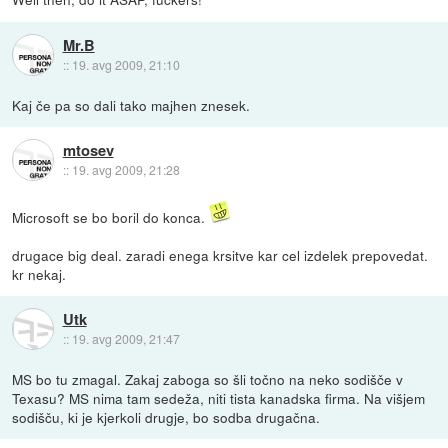
Mr.B
::
19. avg 2009, 21:10
Kaj če pa so dali tako majhen znesek.
mtosev
::
19. avg 2009, 21:28
Microsoft se bo boril do konca.
drugace big deal. zaradi enega krsitve kar cel izdelek prepovedat.
kr nekaj.
Utk
::
19. avg 2009, 21:47
MS bo tu zmagal. Zakaj zaboga so šli točno na neko sodišče v
Texasu? MS nima tam sedeža, niti tista kanadska firma. Na višjem
sodišču, ki je kjerkoli drugje, bo sodba drugačna.