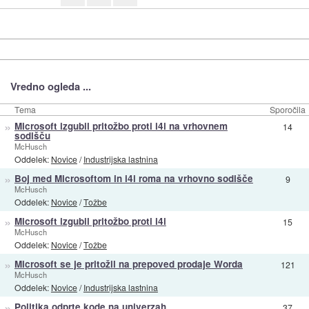
Vredno ogleda ...
Tema
Sporočila
»
Microsoft izgubil pritožbo proti i4i na vrhovnem
14
sodišču
McHusch
Oddelek:
Novice
/
Industrijska lastnina
»
Boj med Microsoftom in i4i roma na vrhovno sodišče
9
McHusch
Oddelek:
Novice
/
Tožbe
»
Microsoft izgubil pritožbo proti i4i
15
McHusch
Oddelek:
Novice
/
Tožbe
»
Microsoft se je pritožil na prepoved prodaje Worda
121
McHusch
Oddelek:
Novice
/
Industrijska lastnina
»
Politika odprte kode na univerzah
37