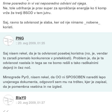
firme posredno in vi vsi neposredno odvisni od njega.
Ne, tole udrihanje je prav super za sproščanje energije ko ti komp
vrže že tretji BSOD v tem jutru.
Saj, ravno ta odvisnost je slaba, ker od nje nimamo _nobene_
koristi.
PNG
::
20. avg 2009, 01:35
Saj nisem rekel, da je ta odvisnost posebej koristna (no, je, vendar
to zaradi premalo konkurence v preteklosti). Problem je, da je ta
odvisnost nastala in tega se ne bomo rešili s tako radikalnimi
dejanji in čez noč.
Mimogrede Pyr0, nisem rekel, da OO ni SPOSOBEN narediti lepo
urejenega dokumenta, odgovoril sem mu na trditev, kjer je zapisal,
da je pomembna vsebina in ne izgled.
BlaY0
::
20. avg 2009, 01:37