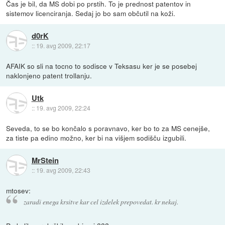
Čas je bil, da MS dobi po prstih. To je prednost patentov in
sistemov licenciranja. Sedaj jo bo sam občutil na koži.
d0rK
::
19. avg 2009, 22:17
AFAIK so sli na tocno to sodisce v Teksasu ker je se posebej
naklonjeno patent trollanju.
Utk
::
19. avg 2009, 22:24
Seveda, to se bo končalo s poravnavo, ker bo to za MS cenejše,
za tiste pa edino možno, ker bi na višjem sodišču izgubili.
MrStein
::
19. avg 2009, 22:43
mtosev:
zaradi enega krsitve kar cel izdelek prepovedat. kr nekaj.