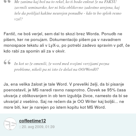
Me zanima kaj boš na to rekel, ko ti bodo enkrat že na FAKSU
zavrnili seminarsko, ker ni bila oblikovno zadostno urejena, kaj
šele da pošiljaš kakšne neurejen ponudbe - kdo te bo sploh resno
vzel?
Fantič, ne boš verjel, sem dal to skozi brez Worda. Ponudb ne
pišem, ker ne ponujam. Dokumentacijo pišem pa v navadnem
monospace tekstu ali v LyX-u, po potrebi zadevo spravim v pdf, če
kdo rabi za spomin ali za v okvir.
In kot so že omenili, že word med svojimi verzijami pozna
probleme, nikoli pa ni isto če delaš na OO/Word07
Ja, ena velika žalost je tale Word. V preveliki želji, da bi pisanje
poenostavil, je MS naredi ravno nasprotno. Človek se 95% časa
ukvarja z oblikovanjem in ob tem izgublja živce, namesto da bi se
ukvarjal z vsebino. Saj ne rečem da je OO Writer kaj boljši... ne
more biti, ker je narejen po istem kopitu kot MS Word.
coffeetime12
::
20. avg 2009, 01:39