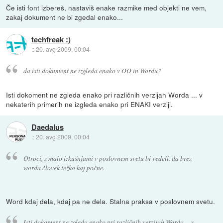
Če isti font izbereš, nastaviš enake razmike med objekti ne vem,
zakaj dokument ne bi zgedal enako...
techfreak :)
::
20. avg 2009, 00:04
da isti dokument ne izgleda enako v OO in Wordu?
Isti dokoment ne zgleda enako pri različnih verzijah Worda ... v
nekaterih primerih ne izgleda enako pri ENAKI verziji.
Daedalus
::
20. avg 2009, 00:04
Otroci, z malo izkušnjami v poslovnem svetu bi vedeli, da brez
worda človek težko kaj počne.
Word kdaj dela, kdaj pa ne dela. Stalna praksa v poslovnem svetu.
Isti dokoment ne zgleda enako pri različnih verzijah Worda ... v