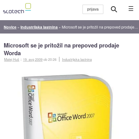
☰
Novice
»
Industrijska lastnina
»
Microsoft se je pritožil na prepoved prodaje Worda
Microsoft se je pritožil na prepoved prodaje
Worda
Matej Huš
::
19. avg 2009
ob 20:26
Industrijska lastnina