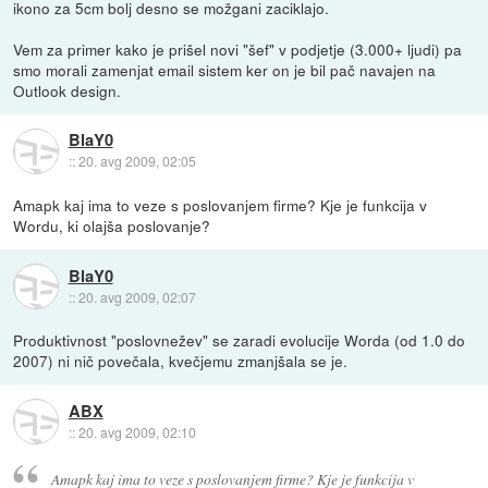
ikono za 5cm bolj desno se možgani zaciklajo.
Vem za primer kako je prišel novi "šef" v podjetje (3.000+ ljudi) pa
smo morali zamenjat email sistem ker on je bil pač navajen na
Outlook design.
BlaY0
::
20. avg 2009, 02:05
Amapk kaj ima to veze s poslovanjem firme? Kje je funkcija v
Wordu, ki olajša poslovanje?
BlaY0
::
20. avg 2009, 02:07
Produktivnost "poslovnežev" se zaradi evolucije Worda (od 1.0 do
2007) ni nič povečala, kvečjemu zmanjšala se je.
ABX
::
20. avg 2009, 02:10
Amapk kaj ima to veze s poslovanjem firme? Kje je funkcija v