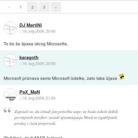
«
1
2
3
»
DJ MartiNi
::
19. avg 2009, 20:40
To bo še špasa okrog Microsofta.
karagoth
::
19. avg 2009, 20:59
Microsoft priznava samo Microsoft izdelke, zato taka izjava
PaX_MaN
::
19. avg 2009, 21:00
Zapisali so, da četudi jim pritožba uspe, ne bodo nikoli dobili
povrnjenih stroškov zaradi spreminjanja Word in izgubljenih
prodaj v času prepovedi.
Well then, do it ASAP, fuckers!