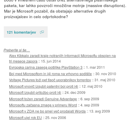
paketa, kar lahko povzroči množične motnje (massive disruptions).
Mar je Microsoft pozabil, da obstajajo alternative drugih
proizvajalcev in celo odprtokodne?
121 komentarjev
Preberite si še…
Alex Kibkalo zaradi kraje notranjih informacij Microsoftu obsojen na
tri mesece zapora
::
15. jun 2014
Evropska carina zasega pošiljke PlayStation 3
::
1. mar 2011
Boj med Microsoftom in i4i roma na vrhovno sodišče
::
30. nov 2010
Voltage Pictures toži pet tisoč uporabnikov torrentov
::
31. maj 2010
Microsoft vnovič izgubil patentni boj proti i4i
::
12. maj 2010
Microsoft izgubil pritožbo proti i4i
::
24. dec 2009
Microsoft tožen zaradi Genuine Advantage
::
6. sep 2009
Microsoftu začasna zmaga v primeru Word
::
4. sep 2009
Microsoft v ZDA ne bo smel več prodajati Worda
::
13. avg 2009
Microsoft ujel rok EU
::
25. nov 2006