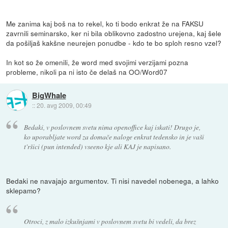
Me zanima kaj boš na to rekel, ko ti bodo enkrat že na FAKSU
zavrnili seminarsko, ker ni bila oblikovno zadostno urejena, kaj šele
da pošiljaš kakšne neurejen ponudbe - kdo te bo sploh resno vzel?
In kot so že omenili, že word med svojimi verzijami pozna
probleme, nikoli pa ni isto če delaš na OO/Word07
BigWhale
::
20. avg 2009, 00:49
Bedaki, v poslovnem svetu nima openoffice kaj iskati! Drugo je,
ko uporabljate word za domače naloge enkrat tedensko in je vaši
t'ršici (pun intended) vseeno kje ali KAJ je napisano.
Bedaki ne navajajo argumentov. Ti nisi navedel nobenega, a lahko
sklepamo?
Otroci, z malo izkušnjami v poslovnem svetu bi vedeli, da brez