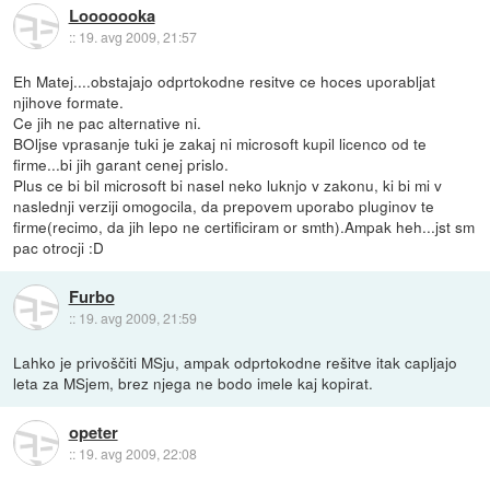
Looooooka
::
19. avg 2009, 21:57
Eh Matej....obstajajo odprtokodne resitve ce hoces uporabljat
njihove formate.
Ce jih ne pac alternative ni.
BOljse vprasanje tuki je zakaj ni microsoft kupil licenco od te
firme...bi jih garant cenej prislo.
Plus ce bi bil microsoft bi nasel neko luknjo v zakonu, ki bi mi v
naslednji verziji omogocila, da prepovem uporabo pluginov te
firme(recimo, da jih lepo ne certificiram or smth).Ampak heh...jst sm
pac otrocji :D
Furbo
::
19. avg 2009, 21:59
Lahko je privoščiti MSju, ampak odprtokodne rešitve itak capljajo
leta za MSjem, brez njega ne bodo imele kaj kopirat.
opeter
::
19. avg 2009, 22:08