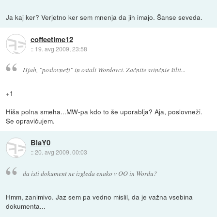
Ja kaj ker? Verjetno ker sem mnenja da jih imajo. Šanse seveda.
coffeetime12
::
19. avg 2009, 23:58
Hjah, "poslovneži" in ostali Wordovci. Začnite svinčnie šilit...
+1
Hiša polna smeha...MW-pa kdo to še uporablja? Aja, poslovneži.
Se opravičujem.
BlaY0
::
20. avg 2009, 00:03
da isti dokument ne izgleda enako v OO in Wordu?
Hmm, zanimivo. Jaz sem pa vedno mislil, da je važna vsebina
dokumenta...