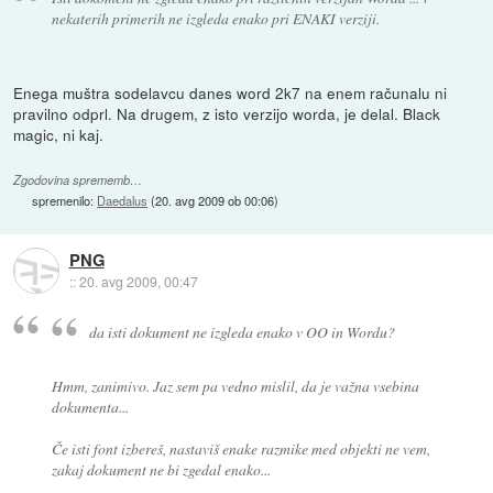
nekaterih primerih ne izgleda enako pri ENAKI verziji.
Enega muštra sodelavcu danes word 2k7 na enem računalu ni
pravilno odprl. Na drugem, z isto verzijo worda, je delal. Black
magic, ni kaj.
Zgodovina sprememb…
spremenilo:
Daedalus
(
20. avg 2009 ob 00:06
)
PNG
::
20. avg 2009, 00:47
da isti dokument ne izgleda enako v OO in Wordu?
Hmm, zanimivo. Jaz sem pa vedno mislil, da je važna vsebina
dokumenta...
Če isti font izbereš, nastaviš enake razmike med objekti ne vem,
zakaj dokument ne bi zgedal enako...