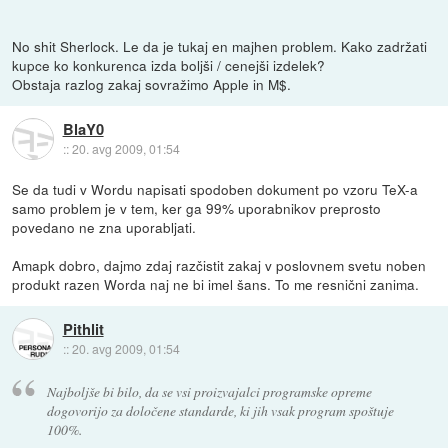
No shit Sherlock. Le da je tukaj en majhen problem. Kako zadržati
kupce ko konkurenca izda boljši / cenejši izdelek?
Obstaja razlog zakaj sovražimo Apple in M$.
BlaY0
::
20. avg 2009, 01:54
Se da tudi v Wordu napisati spodoben dokument po vzoru TeX-a
samo problem je v tem, ker ga 99% uporabnikov preprosto
povedano ne zna uporabljati.
Amapk dobro, dajmo zdaj razčistit zakaj v poslovnem svetu noben
produkt razen Worda naj ne bi imel šans. To me resnični zanima.
Pithlit
::
20. avg 2009, 01:54
Najboljše bi bilo, da se vsi proizvajalci programske opreme
dogovorijo za določene standarde, ki jih vsak program spoštuje
100%.