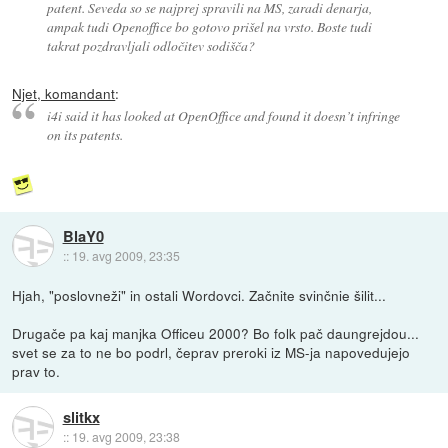
patent. Seveda so se najprej spravili na MS, zaradi denarja,
ampak tudi Openoffice bo gotovo prišel na vrsto. Boste tudi
takrat pozdravljali odločitev sodišča?
Njet, komandant
:
i4i said it has looked at OpenOffice and found it doesn’t infringe
on its patents.
BlaY0
::
19. avg 2009, 23:35
Hjah, "poslovneži" in ostali Wordovci. Začnite svinčnie šilit...
Drugače pa kaj manjka Officeu 2000? Bo folk pač daungrejdou...
svet se za to ne bo podrl, čeprav preroki iz MS-ja napovedujejo
prav to.
slitkx
::
19. avg 2009, 23:38