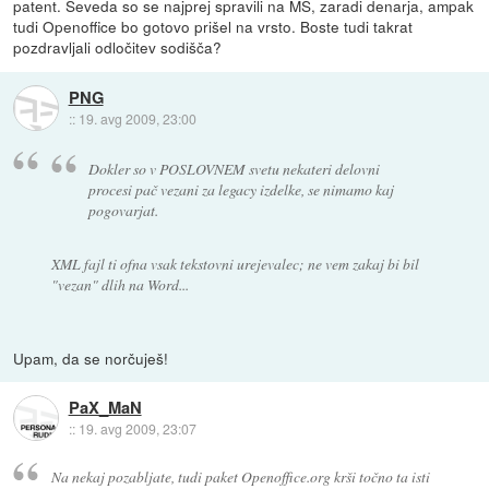
patent. Seveda so se najprej spravili na MS, zaradi denarja, ampak
tudi Openoffice bo gotovo prišel na vrsto. Boste tudi takrat
pozdravljali odločitev sodišča?
PNG
::
19. avg 2009, 23:00
Dokler so v POSLOVNEM svetu nekateri delovni
procesi pač vezani za legacy izdelke, se nimamo kaj
pogovarjat.
XML fajl ti ofna vsak tekstovni urejevalec; ne vem zakaj bi bil
"vezan" dlih na Word...
Upam, da se norčuješ!
PaX_MaN
::
19. avg 2009, 23:07
Na nekaj pozabljate, tudi paket Openoffice.org krši točno ta isti