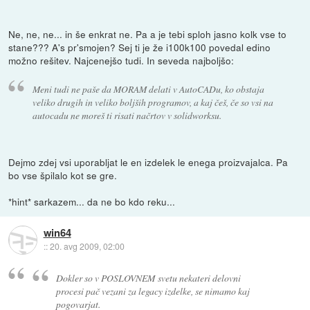
Ne, ne, ne... in še enkrat ne. Pa a je tebi sploh jasno kolk vse to
stane??? A's pr'smojen? Sej ti je že i100k100 povedal edino
možno rešitev. Najcenejšo tudi. In seveda najboljšo:
Meni tudi ne paše da MORAM delati v AutoCADu, ko obstaja
veliko drugih in veliko boljših programov, a kaj češ, če so vsi na
autocadu ne moreš ti risati načrtov v solidworksu.
Dejmo zdej vsi uporabljat le en izdelek le enega proizvajalca. Pa
bo vse špilalo kot se gre.
*hint* sarkazem... da ne bo kdo reku...
win64
::
20. avg 2009, 02:00
Dokler so v POSLOVNEM svetu nekateri delovni
procesi pač vezani za legacy izdelke, se nimamo kaj
pogovarjat.