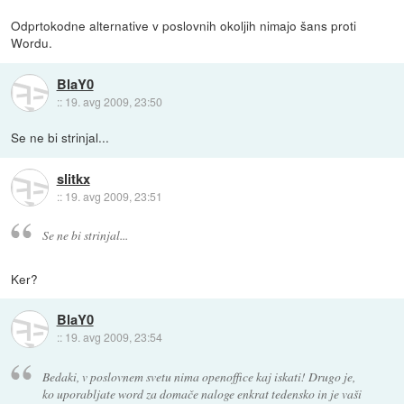
Odprtokodne alternative v poslovnih okoljih nimajo šans proti
Wordu.
BlaY0
::
19. avg 2009, 23:50
Se ne bi strinjal...
slitkx
::
19. avg 2009, 23:51
Se ne bi strinjal...
Ker?
BlaY0
::
19. avg 2009, 23:54
Bedaki, v poslovnem svetu nima openoffice kaj iskati! Drugo je,
ko uporabljate word za domače naloge enkrat tedensko in je vaši