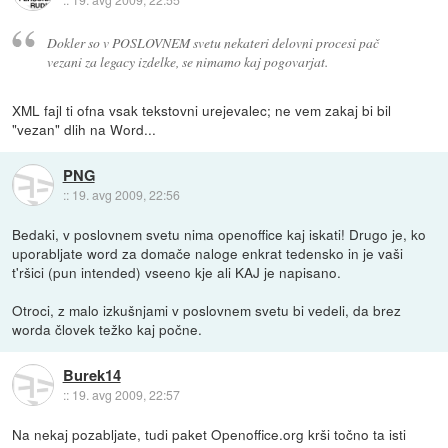
Dokler so v POSLOVNEM svetu nekateri delovni procesi pač
vezani za legacy izdelke, se nimamo kaj pogovarjat.
XML fajl ti ofna vsak tekstovni urejevalec; ne vem zakaj bi bil
"vezan" dlih na Word...
PNG
::
19. avg 2009, 22:56
Bedaki, v poslovnem svetu nima openoffice kaj iskati! Drugo je, ko
uporabljate word za domače naloge enkrat tedensko in je vaši
t'ršici (pun intended) vseeno kje ali KAJ je napisano.
Otroci, z malo izkušnjami v poslovnem svetu bi vedeli, da brez
worda človek težko kaj počne.
Burek14
::
19. avg 2009, 22:57
Na nekaj pozabljate, tudi paket Openoffice.org krši točno ta isti