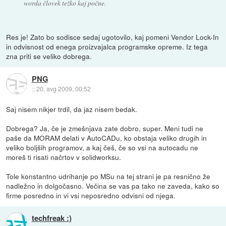
worda človek težko kaj počne.
Res je! Zato bo sodisce sedaj ugotovilo, kaj pomeni Vendor Lock-In
in odvisnost od enega proizvajalca programske opreme. Iz tega
zna priti se veliko dobrega.
PNG
::
20. avg 2009, 00:52
Saj nisem nikjer trdil, da jaz nisem bedak.
Dobrega? Ja, če je zmešnjava zate dobro, super. Meni tudi ne
paše da MORAM delati v AutoCADu, ko obstaja veliko drugih in
veliko boljših programov, a kaj češ, če so vsi na autocadu ne
moreš ti risati načrtov v solidworksu.
Tole konstantno udrihanje po MSu na tej strani je pa resnično že
nadležno in dolgočasno. Večina se vas pa tako ne zaveda, kako so
firme posredno in vi vsi neposredno odvisni od njega.
techfreak :)