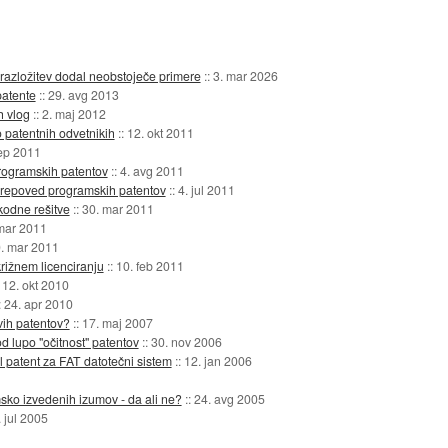
brazložitev dodal neobstoječe primere
::
3. mar 2026
atente
::
29. avg 2013
h vlog
::
2. maj 2012
patentnih odvetnikih
::
12. okt 2011
ep 2011
programskih patentov
::
4. avg 2011
prepoved programskih patentov
::
4. jul 2011
kodne rešitve
::
30. mar 2011
mar 2011
. mar 2011
ižnem licenciranju
::
10. feb 2011
:
12. okt 2010
:
24. apr 2010
vih patentov?
::
17. maj 2007
 lupo "očitnost" patentov
::
30. nov 2006
l patent za FAT datotečni sistem
::
12. jan 2006
sko izvedenih izumov - da ali ne?
::
24. avg 2005
. jul 2005