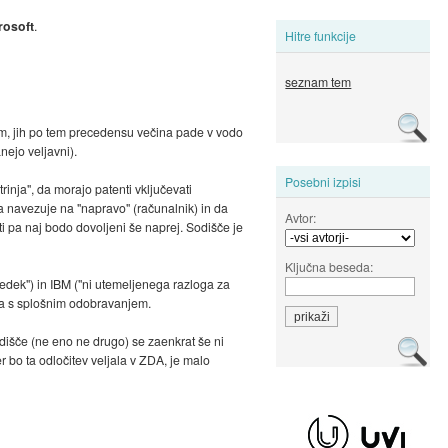
rosoft
.
Hitre funkcije
seznam tem
njem, jih po tem precedensu večina pade v vodo
nejo veljavni).
Posebni izpisi
strinja", da morajo patenti vključevati
 navezuje na "napravo" (računalnik) in da
Avtor:
ti pa naj bodo dovoljeni še naprej. Sodišče je
Ključna beseda:
edek") in IBM ("ni utemeljenega razloga za
jeta s splošnim odobravanjem.
dišče (ne eno ne drugo) se zaenkrat še ni
r bo ta odločitev veljala v ZDA, je malo