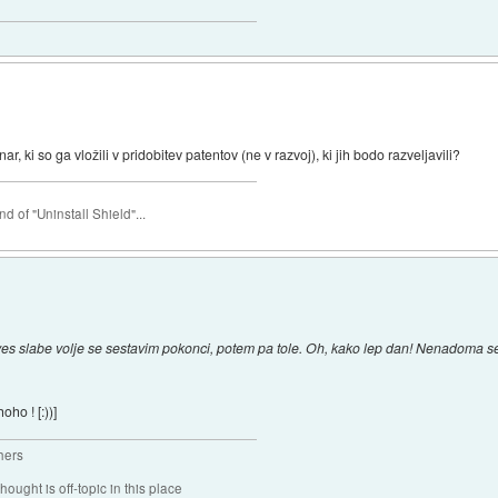
, ki so ga vložili v pridobitev patentov (ne v razvoj), ki jih bodo razveljavili?
nd of "Uninstall Shield"...
. ves slabe volje se sestavim pokonci, potem pa tole. Oh, kako lep dan! Nenadoma s
ho ! [:))]
hers
hought is off-topic in this place