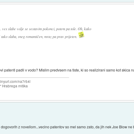
.. ves slabe volje se sestavim pokonci, potem pa tole. Oh, kako
 tako slaba, sneg romantičen, mraz pa prav prijeten.
patenti padli v vodo? Mislim predvsem na tiste, ki so realizirani samo kot skica n
/tinyurl.com/na7r54l
e" Hrabrega miška
h dogovorih z novellom...vecino patentov so mel samo zato, da jih nek Joe Blow ne bi 