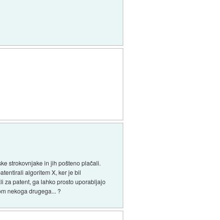
ke strokovnjake in jih pošteno plačali.
atentirali algoritem X, ker je bil
ali za patent, ga lahko prosto uporabljajo
lom nekoga drugega... ?