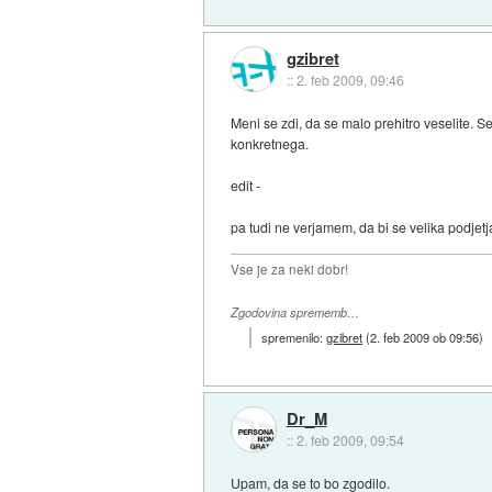
gzibret
::
2. feb 2009, 09:46
Meni se zdi, da se malo prehitro veselite. Se
konkretnega.
edit -
pa tudi ne verjamem, da bi se velika podjetja
Vse je za neki dobr!
Zgodovina sprememb…
spremenilo:
gzibret
(
2. feb 2009 ob 09:56
)
Dr_M
::
2. feb 2009, 09:54
Upam, da se to bo zgodilo.