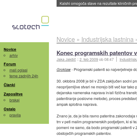
Novice
»
Industrijska lastnina
Novice
Konec programskih patentov 
arhiv
Jaka Jakšič
::
2. feb 2009
ob 08:47
Industrijsk
Forum
Groklaw
- Programski patenti so najverjetneje do
mali oglasi
teme zadnjih 24h
30. oktobra 2008 je bil v ZDA zaključen sodni p
Članki
neoprijemljive stvari ne morejo biti več kar tako 
dejanska namenska naprava in/ali fizična trans
Zaposlitve
patentiranje poslovne metode), proces predstavl
brskaj
ampak splošna naprava.
Ostalo
pravila
Znano je, da je bila ravno patentna zakonodaja v 
trn v peti malim programerskih podjetjem, ki si t
pomeni ne samo, da bodo programski patenti v ZD
obstoječih programskih patentov.