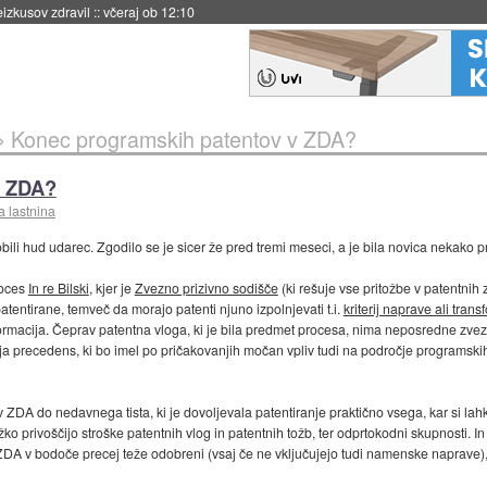
včeraj ob 11:37
»
Konec programskih patentov v ZDA?
v ZDA?
a lastnina
bili hud udarec. Zgodilo se je sicer že pred tremi meseci, a je bila novica nekako pr
roces
In re Bilski
, kjer je
Zvezno prizivno sodišče
(ki rešuje vse pritožbe v patentni
patentirane, temveč da morajo patenti njuno izpolnjevati t.i.
kriterij naprave ali trans
formacija. Čeprav patentna vloga, ki je bila predmet procesa, nima neposredne zv
ja precedens, ki bo imel po pričakovanjih močan vpliv tudi na področje programski
ZDA do nedavnega tista, ki je dovoljevala patentiranje praktično vsega, kar si lahko 
ežko privoščijo stroške patentnih vlog in patentnih tožb, ter odprtokodni skupnosti. 
A v bodoče precej teže odobreni (vsaj če ne vključujejo tudi namenske naprave), 