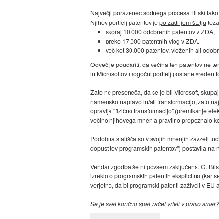
Največji poraženec sodnega procesa Bilski tako
Njihov portfelj patentov je
po zadnjem štetju
teža
skoraj 10.000 odobrenih patentov v ZDA,
preko 17.000 patentnih vlog v ZDA,
več kot 30.000 patentov, vloženih ali odob
Odveč je poudariti, da večina teh patentov ne te
in Microsoftov mogočni portfelj postane vreden to
Zato ne preseneča, da se je bil Microsoft, skupa
namensko napravo in/ali transformacijo, zato n
opravlja "fizično transformacijo" (premikanje ele
večino njihovega mnenja pravilno prepoznalo k
Podobna stališča so v svojih
mnenjih
zavzeli tud
dopustitev programskih patentov") postavila na na
Vendar zgodba še ni povsem zaključena. G. Bilsk
izreklo o programskih patentih eksplicitno (kar se
verjetno, da bi programski patenti zaživeli v EU 
Se je svet končno spet začel vrteti v pravo smer?