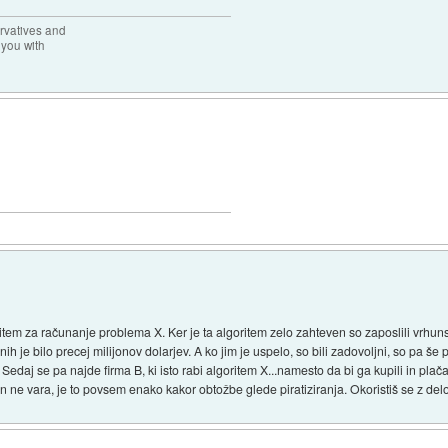
rvatives and
 you with
oritem za računanje problema X. Ker je ta algoritem zelo zahteven so zaposlili vrhuns
nih je bilo precej milijonov dolarjev. A ko jim je uspelo, so bili zadovoljni, so pa še p
Sedaj se pa najde firma B, ki isto rabi algoritem X...namesto da bi ga kupili in plač
in ne vara, je to povsem enako kakor obtožbe glede piratiziranja. Okoristiš se z de