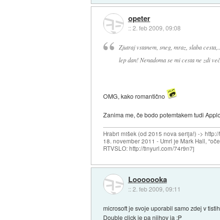
opeter
::
2. feb 2009, 09:08
Zjutraj vstanem, sneg, mraz, slaba cesta,.
lep dan! Nenadoma se mi cesta ne zdi več
OMG, kako romantično
Zanima me, če bodo potemtakem tudi Applovi 
Hrabri mišek (od 2015 nova serija!) -> http:/
18. november 2011 - Umrl je Mark Hall, "oč
RTVSLO: http://tinyurl.com/74r9n7j
Looooooka
::
2. feb 2009, 09:11
microsoft je svoje uporabil samo zdej v tisti
Double click je pa njihov ja :P