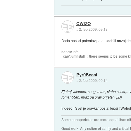
CWIZO
::
2. feb 2009, 09:13
Bodo nosilci patentov potem dobili nazaj denar
hancic.info
I can't uninstall it, there seems to be some ki
Pyr0Beast
::
2. feb 2009, 09:14
Zjutraj vstanem, sneg, mraz, slaba cesta,..
romantičen, mraz pa prav prijeten. [:D]
Indeed ! Svet je pravkar postal lepši ! Wohoho
Some nanoparticles are more equal than ot
Good work: Any notion of sanity and critical t