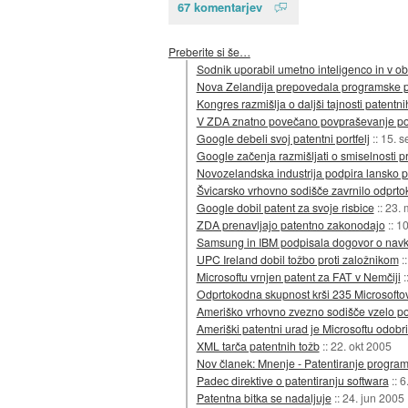
67 komentarjev
Preberite si še…
Sodnik uporabil umetno inteligenco in v o
Nova Zelandija prepovedala programske p
Kongres razmišlja o daljši tajnosti patentni
V ZDA znatno povečano povpraševanje po 
Google debeli svoj patentni portfelj
::
15. s
Google začenja razmišljati o smiselnosti 
Novozelandska industrija podpira lansko 
Švicarsko vrhovno sodišče zavrnilo odprto
Google dobil patent za svoje risbice
::
23. 
ZDA prenavljajo patentno zakonodajo
::
10
Samsung in IBM podpisala dogovor o navkr
UPC Ireland dobil tožbo proti založnikom
:
Microsoftu vrnjen patent za FAT v Nemčiji
:
Odprtokodna skupnost krši 235 Microsofto
Ameriško vrhovno zvezno sodišče vzelo pod
Ameriški patentni urad je Microsoftu odobri
XML tarča patentnih tožb
::
22. okt 2005
Nov članek: Mnenje - Patentiranje program
Padec direktive o patentiranju softwara
::
6
Patentna bitka se nadaljuje
::
24. jun 2005