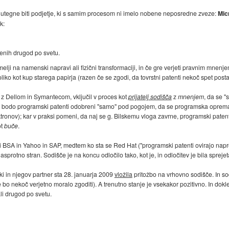
 utegne biti podjetje, ki s samim procesom ni imelo nobene neposredne zveze:
Mic
k:
renih drugod po svetu.
melji na namenski napravi ali fizični transformaciji, in če gre verjeti pravnim mne
liko kot kup starega papirja (razen če se zgodi, da tovrstni patenti nekoč spet posta
j z Dellom in Symantecom, vključil v proces kot
prijatelj sodišča
z
mnenjem
, da se "
aj bodo programski patenti odobreni "samo" pod pogojem, da se programska oprema
ktronov); kar v praksi pomeni, da naj se g. Bilskemu vloga zavrne, programski paten
ot
buče
.
i BSA in Yahoo in SAP, medtem ko sta se Red Hat ("programski patenti ovirajo napr
sprotno stran. Sodišče je na koncu odločilo tako, kot je, in odločitev je bila spre
i in njegov partner sta 28. januarja 2009
vložila
pritožbo na vrhovno sodišče. In so
 bo nekoč verjetno moralo zgoditi). A trenutno stanje je vsekakor pozitivno. In dokle
ali drugod po svetu.