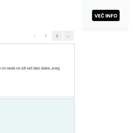
«
1
2
»
e mi cesta ne zdi več tako slaba, sneg