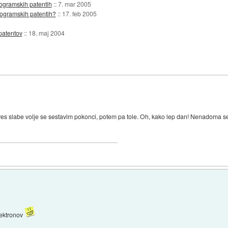
rogramskih patentih
::
7. mar 2005
rogramskih patentih?
::
17. feb 2005
patentov
::
18. maj 2004
. ves slabe volje se sestavim pokonci, potem pa tole. Oh, kako lep dan! Nenadoma s
lektronov