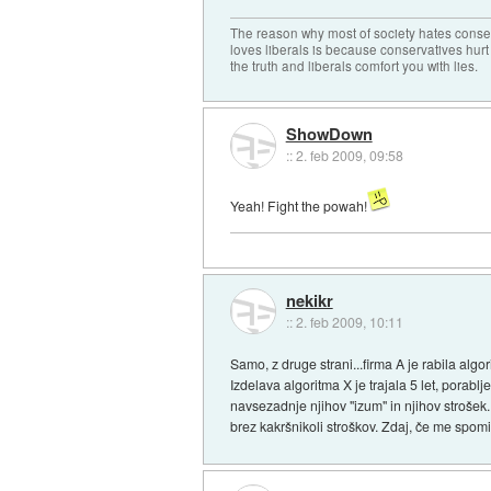
The reason why most of society hates conse
loves liberals is because conservatives hurt
the truth and liberals comfort you with lies.
ShowDown
::
2. feb 2009, 09:58
Yeah! Fight the powah!
nekikr
::
2. feb 2009, 10:11
Samo, z druge strani...firma A je rabila alg
Izdelava algoritma X je trajala 5 let, porablje
navsezadnje njihov "izum" in njihov strošek. 
brez kakršnikoli stroškov. Zdaj, če me spom