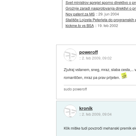
Svet ministrov sprejel sporno direktivo o p
Grožnje zaradi nasprotovanja direktivi o p
Nov patent za MS
::
29. jun 2004
Stališče Lojzeta Peterleta do programskih 
kickme.to vs BSA
::
19. feb 2002
poweroff
::
2. feb 2009, 09:02
Zjutraj vstanem, sneg, mraz, slaba cesta,..
romantičen, mraz pa prav prijeten.
sudo poweroff
kronik
::
2. feb 2009, 09:04
Klik miške tudi povzroči mehanski premik e