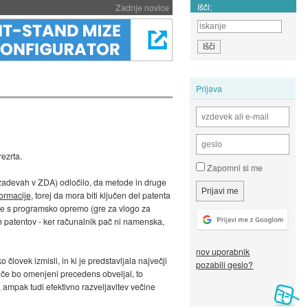
Išči:
Zadnje novice
Prijava
ezrta.
Zapomni si me
h zadevah v ZDA) odločilo, da metode in druge
formacije
, torej da mora biti ključen del patenta
eze s programsko opremo (gre za vlogo za
h patentov - ker računalnik pač ni namenska,
nov uporabnik
človek izmisli, in ki je predstavljala največji
pozabili geslo?
In če bo omenjeni precedens obveljal, to
ampak tudi efektivno razveljavitev večine