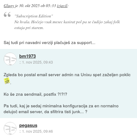
Glugy
je
30. okt 2025 ob 05:33
izjavil
:
"Subscription Edition"
Ne hvala. Hočejo vsak mesec kasirat pol pa se čudijo zakaj folk
ostaja pri starem.
Saj tudi pri navadni verziji plačuješ za support...
bm1973
::
1. nov 2025, 09:43
Zgleda bo postal email server admin na Unixu spet zaželjen poklic
.
Ko še zna sendmail, postfix ?!?!?
Pa tudi, kaj je sedaj minimalna konfiguracija za en normalno
delujoč email server, da sfiltrira tisti junk... ?
pegasus
::
1. nov 2025, 09:46