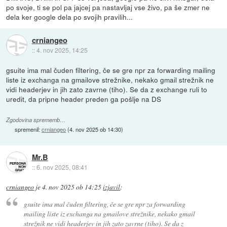
po svoje, ti se pol pa jajcej pa nastavljaj vse živo, pa še zmer ne
dela ker google dela po svojih pravilih...
crniangeo
::
4. nov 2025, 14:25
gsuite ima mal čuden filtering, če se gre npr za forwarding mailing
liste iz exchanga na gmailove strežnike, nekako gmail strežnik ne
vidi headerjev in jih zato zavrne (tiho). Se da z exchange ruli to
uredit, da pripne header preden ga pošlje na DS
Zgodovina sprememb…
spremenil:
crniangeo
(
4. nov 2025 ob 14:30
)
Mr.B
::
6. nov 2025, 08:41
crniangeo
je
4. nov 2025 ob 14:25
izjavil
:
gsuite ima mal čuden filtering, če se gre npr za forwarding
mailing liste iz exchanga na gmailove strežnike, nekako gmail
strežnik ne vidi headerjev in jih zato zavrne (tiho). Se da z