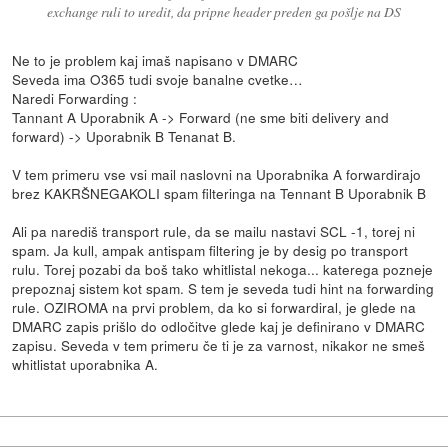
exchange ruli to uredit, da pripne header preden ga pošlje na DS
Ne to je problem kaj imaš napisano v DMARC
Seveda ima O365 tudi svoje banalne cvetke…
Naredi Forwarding :
Tannant A Uporabnik A -> Forward (ne sme biti delivery and
forward) -> Uporabnik B Tenanat B.
V tem primeru vse vsi mail naslovni na Uporabnika A forwardirajo
brez KAKRŠNEGAKOLI spam filteringa na Tennant B Uporabnik B
Ali pa narediš transport rule, da se mailu nastavi SCL -1, torej ni
spam. Ja kull, ampak antispam filtering je by desig po transport
rulu. Torej pozabi da boš tako whitlistal nekoga... katerega pozneje
prepoznaj sistem kot spam. S tem je seveda tudi hint na forwarding
rule. OZIROMA na prvi problem, da ko si forwardiral, je glede na
DMARC zapis prišlo do odločitve glede kaj je definirano v DMARC
zapisu. Seveda v tem primeru če ti je za varnost, nikakor ne smeš
whitlistat uporabnika A.