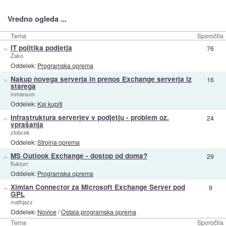
Vredno ogleda ...
Tema
Sporočila
»
IT politika podjetja
76
Zako
Oddelek:
Programska oprema
»
Nakup novega serverja in prenos Exchange serverja iz
16
starega
mmanson
Oddelek:
Kaj kupiti
»
Infrastruktura serverjev v podjetju - problem oz.
24
vprašanja
zlobcek
Oddelek:
Strojna oprema
»
MS Outlook Exchange - dostop od doma?
29
flukturr
Oddelek:
Programska oprema
»
Ximian Connector za Microsoft Exchange Server pod
9
GPL
mathjazz
Oddelek:
Novice
/
Ostala programska oprema
Tema
Sporočila