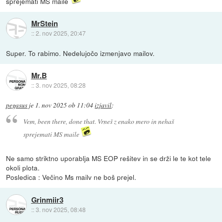
sprejemati MS maile
MrStein
::
2. nov 2025, 20:47
Super. To rabimo. Nedelujočo izmenjavo mailov.
Mr.B
::
3. nov 2025, 08:28
pegasus
je
1. nov 2025 ob 11:04
izjavil
:
Vem, been there, done that. Vrneš z enako mero in nehaš
sprejemati MS maile
Ne samo striktno uporablja MS EOP rešitev in se drži le te kot tele
okoli plota.
Posledica : Večino Ms mailv ne boš prejel.
Grinmiir3
::
3. nov 2025, 08:48