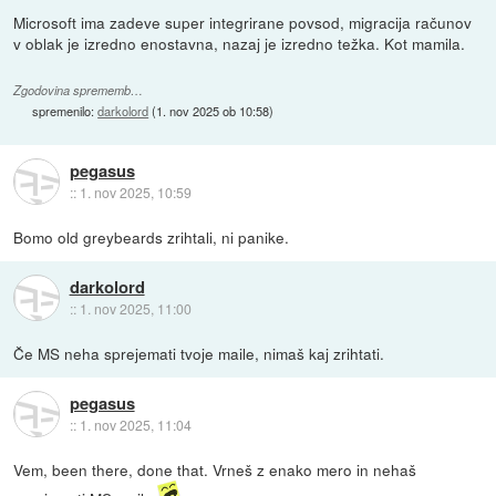
Microsoft ima zadeve super integrirane povsod, migracija računov
v oblak je izredno enostavna, nazaj je izredno težka. Kot mamila.
Zgodovina sprememb…
spremenilo:
darkolord
(
1. nov 2025 ob 10:58
)
pegasus
::
1. nov 2025, 10:59
Bomo old greybeards zrihtali, ni panike.
darkolord
::
1. nov 2025, 11:00
Če MS neha sprejemati tvoje maile, nimaš kaj zrihtati.
pegasus
::
1. nov 2025, 11:04
Vem, been there, done that. Vrneš z enako mero in nehaš