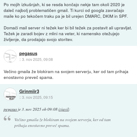
Po mojih izkušnjah, ki se resda končajo nekje tam okoli 2020 je
daleč najbolj problematičen gmail. Ti kurci od googla zavračajo
maile ko po tekočem traku pa je bil urejen DMARC, DKIM in SPF.
Domači mail server ni težek ker bi bil težek za postavit ali upravljat.
Težek je zaradi bojev z mlini na veter, ki namensko otežujejo
življenje, da prodajajo svojo storitev.
pegasus
::
3. nov 2025, 09:08
Večino gmaila že blokiram na svojem serverju, ker od tam prihaja
enostavno preveč spama.
Grinmiir3
::
3. nov 2025, 09:15
pegasus
je
3. nov 2025 ob 09:08
izjavil
:
Večino gmaila že blokiram na svojem serverju, ker od tam
prihaja enostavno preveč spama.