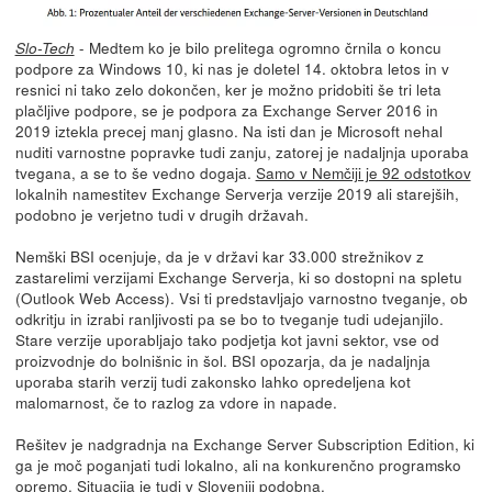
- Medtem ko je bilo prelitega ogromno črnila o koncu
Slo-Tech
podpore za Windows 10, ki nas je doletel 14. oktobra letos in v
resnici ni tako zelo dokončen, ker je možno pridobiti še tri leta
plačljive podpore, se je podpora za Exchange Server 2016 in
2019 iztekla precej manj glasno. Na isti dan je Microsoft nehal
nuditi varnostne popravke tudi zanju, zatorej je nadaljnja uporaba
tvegana, a se to še vedno dogaja.
Samo v Nemčiji je 92 odstotkov
lokalnih namestitev Exchange Serverja verzije 2019 ali starejših,
podobno je verjetno tudi v drugih državah.
Nemški BSI ocenjuje, da je v državi kar 33.000 strežnikov z
zastarelimi verzijami Exchange Serverja, ki so dostopni na spletu
(Outlook Web Access). Vsi ti predstavljajo varnostno tveganje, ob
odkritju in izrabi ranljivosti pa se bo to tveganje tudi udejanjilo.
Stare verzije uporabljajo tako podjetja kot javni sektor, vse od
proizvodnje do bolnišnic in šol. BSI opozarja, da je nadaljnja
uporaba starih verzij tudi zakonsko lahko opredeljena kot
malomarnost, če to razlog za vdore in napade.
Rešitev je nadgradnja na Exchange Server Subscription Edition, ki
ga je moč poganjati tudi lokalno, ali na konkurenčno programsko
opremo. Situacija je tudi v Sloveniji podobna.