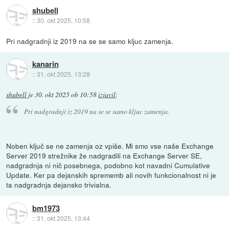
shubell
::
30. okt 2025, 10:58
Pri nadgradnji iz 2019 na se se samo kljuc zamenja.
kanarin
::
31. okt 2025, 13:28
shubell
je
30. okt 2025 ob 10:58
izjavil
:
Pri nadgradnji iz 2019 na se se samo kljuc zamenja.
Noben ključ se ne zamenja oz vpiše. Mi smo vse naše Exchange
Server 2019 strežnike že nadgradili na Exchange Server SE,
nadgradnja ni nič posebnega, podobno kot navadni Cumulative
Update. Ker pa dejanskih sprememb ali novih funkcionalnost ni je
ta nadgradnja dejansko trivialna.
bm1973
::
31. okt 2025, 13:44