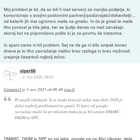
Moj problem je bil, da so bili ti mail serverji za manjša podjetja, ki
komunicirajo s svojimi poslovnimi partnerji/podizvajalci/dobavitelji/...
od katerih jih ima ogromno maile na gmailu. In če je gmail te maile
tiho porezal je bila jeba, ker se ljudje danes na mail zanašajo
skoraj kot na priporočeno pošto ki je za povrhu še instantna.
In spam zares ni bil problem. Sej ne da ga ni bilo ampak konec
dneva je to tiho zavračanje mailov brez razloga in brez možnosti
urejanja česarkoli najbolj tečno.
viper66
::
3. nov 2025, 09:21
Grinmiir3
je
3. nov 2025 ob 08:48
izjavil
:
Po mojih izkušnjah, ki se resda končajo nekje tam okoli 2020 je
daleč najbolj problematičen gmail. Ti kurci od googla
zavračajo maile ko po tekočem traku pa je bil urejen DMARC,
DKIM in SPF. .
DMARC, DKIM in SPF so vsi jeba, google pa ne šlivi nikogar, dela