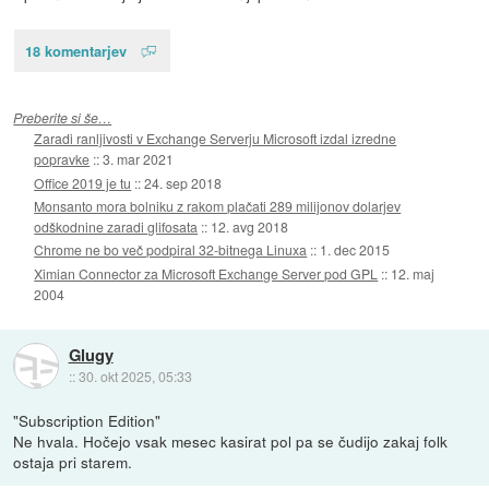
18 komentarjev
Preberite si še…
Zaradi ranljivosti v Exchange Serverju Microsoft izdal izredne
popravke
::
3. mar 2021
Office 2019 je tu
::
24. sep 2018
Monsanto mora bolniku z rakom plačati 289 milijonov dolarjev
odškodnine zaradi glifosata
::
12. avg 2018
Chrome ne bo več podpiral 32-bitnega Linuxa
::
1. dec 2015
Ximian Connector za Microsoft Exchange Server pod GPL
::
12. maj
2004
Glugy
::
30. okt 2025, 05:33
"Subscription Edition"
Ne hvala. Hočejo vsak mesec kasirat pol pa se čudijo zakaj folk
ostaja pri starem.