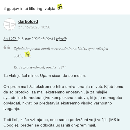
8 gpujev in ai filtering, valjda
darkolord
::
1. nov 2025, 10:56
bm1973
je
1. nov 2025 ob 09:43
izjavil
:
Zgleda bo postal email server admin na Unixu spet zaželjen
poklic
.
Ko še zna sendmail, postfix ?!?!?
Ta vlak je šel mimo. Upam sicer, da se motim.
On-prem mail žal ekstremno hitro umira, znanja ni več. Kljub temu,
da so protokoli za mail ekstremno enostavni, je za mlajše
sysadmine to nedoumljivo kompleksna zadeva, ki jo je nemogoče
obvladati, hkrati pa predstavlja ekstremno visoko varnostno
tveganje.
Tudi tisti, ki še vztrajamo, smo samo podvrženi volji večjih (MS in
Google), preden se odločita ugasniti on-prem mail.