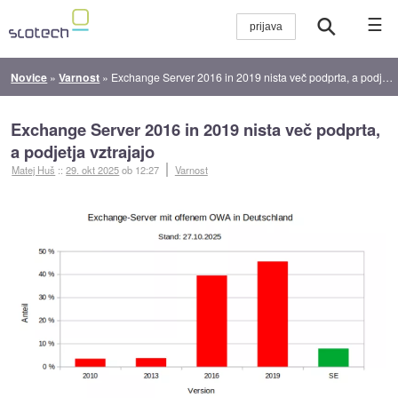
☰
Novice
»
Varnost
»
Exchange Server 2016 in 2019 nista več podprta, a podjetja vztrajajo
Exchange Server 2016 in 2019 nista več podprta,
a podjetja vztrajajo
Matej Huš
::
29. okt 2025
ob 12:27
Varnost