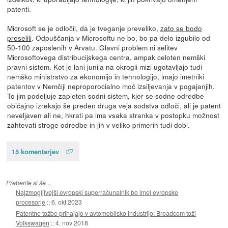
patenti.
Microsoft se je odločil, da je tveganje preveliko,
zato se bodo
preselili
. Odpuščanja v Microsoftu ne bo, bo pa delo izgubilo od
50-100 zaposlenih v Arvatu. Glavni problem ni selitev
Microsoftovega distribucijskega centra, ampak celoten nemški
pravni sistem. Kot je lani junija na okrogli mizi ugotavljajo tudi
nemško ministrstvo za ekonomijo in tehnologijo, imajo imetniki
patentov v Nemčiji neproporocialno moč izsiljevanja v pogajanjih.
To jim podeljuje zapleten sodni sistem, kjer se sodne odredbe
običajno izrekajo še preden druga veja sodstva odloči, ali je patent
neveljaven ali ne, hkrati pa ima vsaka stranka v postopku možnost
zahtevati stroge odredbe in jih v veliko primerih tudi dobi.
15 komentarjev
Preberite si še…
Najzmogljivejši evropski superračunalnik bo imel evropske
procesorje
::
6. okt 2023
Patentne tožbe prihajajo v avtomobilsko industrijo: Broadcom toži
Volkswagen
::
4. nov 2018