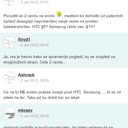
::
3. apr 2012, 07:31
Ponudili so 2 centa na enoto
, medtem ko dohodki od patentnih
izplacil dosegajo neprimerljivo vecje vsote na prodan
izdelek/storitev. HTC $5? Samsung rahlo vec, $10?
floyd1
::
3. apr 2012, 08:05
Ja, res je hecno kako se spremenijo pogledi, ko se znajdeš na
drugi(toženi) strani. Cela 2 centa...
Ashrack
::
3. apr 2012, 08:29
Ce ne bi M$ enako prakse izvajal proti HTC, Samsung, ... bi se mi
zdelo ne fer. Tako pa so dobili kar so iskali
mtosev
::
3. apr 2012, 08:29
motorolo mobility je kupil google tako, da lahko rečemo da se