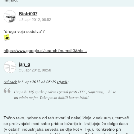
Bistri007
::
3. apr 2012, 08:52
"druga veja sodstva"?
https://www.google.si/search?num=50&hl=...
jan_g
::
3. apr 2012, 08:58
Ashrack
je
3. apr 2012 ob 08:29
izjavil
:
Ce ne bi M$ enako prakse izvajal proti HTC, Samsung, ... bi se
mi zdelo ne fer. Tako pa so dobili kar so iskali
Točno tako, nobena od teh stvari ni nekaj ideja v vakuumu, temveč
se proizvajalci med sabo pridno tožarijo in izsiljujejo že dolgo časa
(v ostalih industrijaha seveda še dlje kot v IT-ju). Konkretno pri