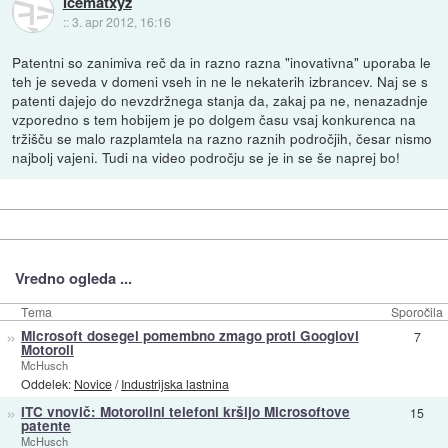
Icematxyz
::
3. apr 2012, 16:16
Patentni so zanimiva reč da in razno razna "inovativna" uporaba le
teh je seveda v domeni vseh in ne le nekaterih izbrancev. Naj se s
patenti dajejo do nevzdržnega stanja da, zakaj pa ne, nenazadnje
vzporedno s tem hobijem je po dolgem času vsaj konkurenca na
tržišču se malo razplamtela na razno raznih področjih, česar nismo
najbolj vajeni. Tudi na video področju se je in se še naprej bo!
Vredno ogleda ...
Tema
Sporočila
»
Microsoft dosegel pomembno zmago proti Googlovi
7
Motoroli
McHusch
Oddelek:
Novice
/
Industrijska lastnina
»
ITC vnovič: Motorolini telefoni kršijo Microsoftove
15
patente
McHusch