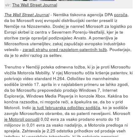
vir:
The Wall Street Journal
- Nemška tiskovna agencija DPA
poroča
,
The Wall Street Journal
da bo Microsoft svoj evropski distribucijski center preselil iz
Nemčije na Nizozemsko. Doslej je namreč Microsoft za logistiko po
Evropi skrbel iz centra v Severnem Porenju-Vestfaliji, kjer je te
storitve zanje opravljal podizvajalec Arvato. A pomenljiva je
Microsoftova utemeljitev, zakaj zapuščajo evropsko industrijsko
velesilo -
zaradi strahu pred razpletom patentnih tožb
. Poudarjajo,
da je to
razlog za selitev.
edini
Trenutno v Nemčiji poteka odmevna tožba, ki jo je proti Microsoftu
vložila Motorola Mobility. V njej Microsoftu očita kršenje patentov, ki
pokrivajo video standard H.264. Odločitev bo mannheimsko
sodišče izreklo 17. aprila in v najslabšem primeru se lahko zgodi,
da bo Microsoftu prepovedalo prodajo Windows 7, Internet
Explorerja, Windows Media Playerja in konzole Xbox. Kakšna bo
končna razsodba, ni mogoče reči, a špekulira se, da bo v prid
Motoroli. Indic
je tudi februarska odločitev sodišča
, ko je sodišče
zavrglo Microsoftovo obrambo, da so patenti neveljavni. Microsoft
je Motoroli ponudil
0,02 evra za vsako prodano enoto do 10
milijonov in 0,01 evra za vsako nadaljnjo, a Motorola predloga ni
sprejela. Zahtevala je 2,25 odstotka prihodkov od prodaje vseh
izdelkov, ki uporabljajo tehnologije, ki jih pokrivajo omenjeni