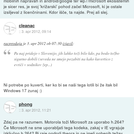
mobilnih napravah in android/google ter wp7/microsoft ekosistemih
je sicer res, je svoj 'križarski' pohod začel Microsoft, ki je ostale
izsiljeval z licenčninami. Kdor išče, ta najde. Prej ali slej.
cleanac
::
3. apr 2012, 09:14
racprodaja
je
3. apr 2012 ob 07:30
izjavil
:
Pa naj pridejo v Slovenijo, jih lahko toži bilo kdo, pa bodo tožbo
sigurno dobili (seveda ne smejo pozabiti na kako kuvertico z
evriči v sodnikov žep...)
Ni potrebe po kuverti, ker ko bi se naši tega lotili bi že itak bil
Windows 17 zunaj :)
phong
::
3. apr 2012, 11:21
Zdaj pa ne razumem. Motorola toži Microsoft za uporabo h.264?
Če Microsoft ne sme uporabljati tega kodeka, zakaj v IE vgrajuje
izključno h.264? Bi raje podprli theora in ne imeli nobenih težav.