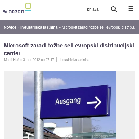
☰
Novice
»
Industrijska lastnina
»
Microsoft zaradi tožbe seli evropski distribucijski center
Microsoft zaradi tožbe seli evropski distribucijski
center
Matej Huš
::
3. apr 2012
ob 07:17
Industrijska lastnina