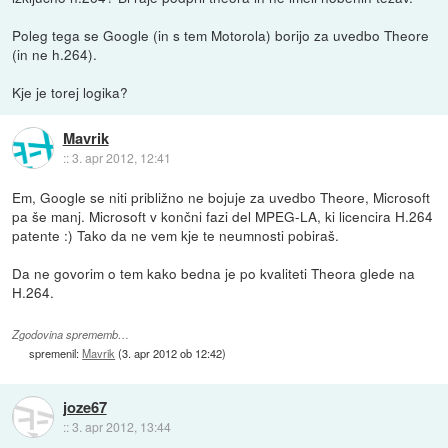
Poleg tega se Google (in s tem Motorola) borijo za uvedbo Theore
(in ne h.264).
Kje je torej logika?
Mavrik
::
3. apr 2012, 12:41
Em, Google se niti približno ne bojuje za uvedbo Theore, Microsoft
pa še manj. Microsoft v končni fazi del MPEG-LA, ki licencira H.264
patente :) Tako da ne vem kje te neumnosti pobiraš.
Da ne govorim o tem kako bedna je po kvaliteti Theora glede na
H.264.
Zgodovina sprememb…
spremenil:
Mavrik
(
3. apr 2012 ob 12:42
)
joze67
::
3. apr 2012, 13:44