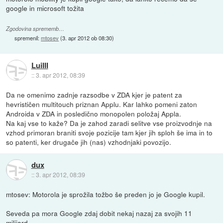
google in microsoft tožita
Zgodovina sprememb…
spremenil:
mtosev
(
3. apr 2012 ob 08:30
)
LuiIII
::
3. apr 2012, 08:39
Da ne omenimo zadnje razsodbe v ZDA kjer je patent za
hevrističen multitouch priznan Applu. Kar lahko pomeni zaton
Androida v ZDA in posledično monopolen položaj Appla.
Na kaj vse to kaže? Da je zahod zaradi selitve vse proizvodnje na
vzhod primoran braniti svoje pozicije tam kjer jih sploh še ima in to
so patenti, ker drugače jih (nas) vzhodnjaki povozijo.
dux
::
3. apr 2012, 08:39
mtosev: Motorola je sprožila tožbo še preden jo je Google kupil.
Seveda pa mora Google zdaj dobit nekaj nazaj za svojih 11
milijard.