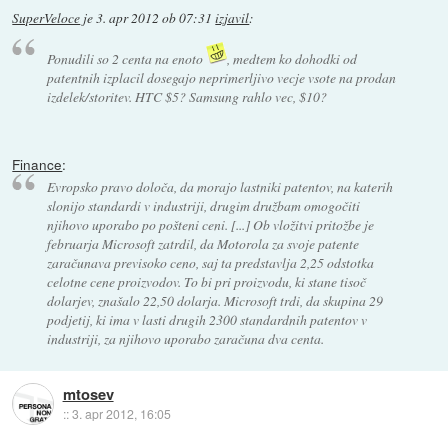
SuperVeloce
je
3. apr 2012 ob 07:31
izjavil
:
Ponudili so 2 centa na enoto
, medtem ko dohodki od
patentnih izplacil dosegajo neprimerljivo vecje vsote na prodan
izdelek/storitev. HTC $5? Samsung rahlo vec, $10?
Finance
:
Evropsko pravo določa, da morajo lastniki patentov, na katerih
slonijo standardi v industriji, drugim družbam omogočiti
njihovo uporabo po pošteni ceni. [...] Ob vložitvi pritožbe je
februarja Microsoft zatrdil, da Motorola za svoje patente
zaračunava previsoko ceno, saj ta predstavlja 2,25 odstotka
celotne cene proizvodov. To bi pri proizvodu, ki stane tisoč
dolarjev, znašalo 22,50 dolarja. Microsoft trdi, da skupina 29
podjetij, ki ima v lasti drugih 2300 standardnih patentov v
industriji, za njihovo uporabo zaračuna dva centa.
mtosev
::
3. apr 2012, 16:05