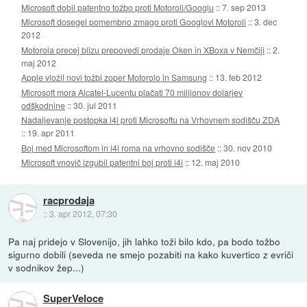
Microsoft dobil patentno tožbo proti Motoroli/Googlu
::
7. sep 2013
Microsoft dosegel pomembno zmago proti Googlovi Motoroli
::
3. dec
2012
Motorola precej blizu prepovedi prodaje Oken in XBoxa v Nemčiji
::
2.
maj 2012
Apple vložil novi tožbi zoper Motorolo in Samsung
::
13. feb 2012
Microsoft mora Alcatel-Lucentu plačati 70 milijonov dolarjev
odškodnine
::
30. jul 2011
Nadaljevanje postopka i4i proti Microsoftu na Vrhovnem sodišču ZDA
::
19. apr 2011
Boj med Microsoftom in i4i roma na vrhovno sodišče
::
30. nov 2010
Microsoft vnovič izgubil patentni boj proti i4i
::
12. maj 2010
racprodaja
::
3. apr 2012, 07:30
Pa naj pridejo v Slovenijo, jih lahko toži bilo kdo, pa bodo tožbo
sigurno dobili (seveda ne smejo pozabiti na kako kuvertico z evriči
v sodnikov žep...)
SuperVeloce