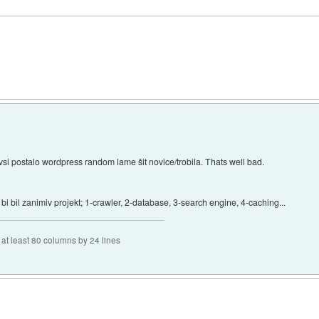
vsi postalo wordpress random lame šit novice/trobila. Thats well bad.
 bi bil zanimiv projekt; 1-crawler, 2-database, 3-search engine, 4-caching...
f at least 80 columns by 24 lines