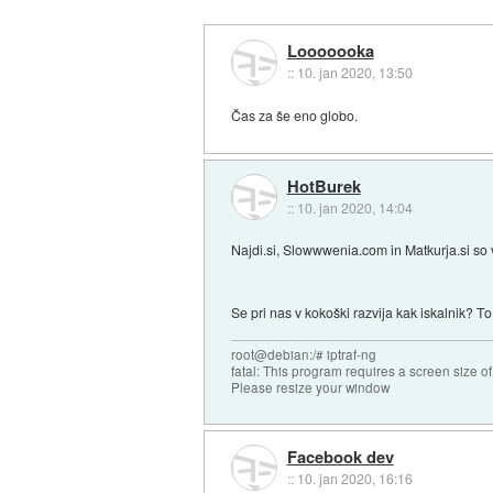
Looooooka
::
10. jan 2020, 13:50
Čas za še eno globo.
HotBurek
::
10. jan 2020, 14:04
Najdi.si, Slowwwenia.com in Matkurja.si so 
Se pri nas v kokoški razvija kak iskalnik? To
root@debian:/# iptraf-ng
fatal: This program requires a screen size o
Please resize your window
Facebook dev
::
10. jan 2020, 16:16