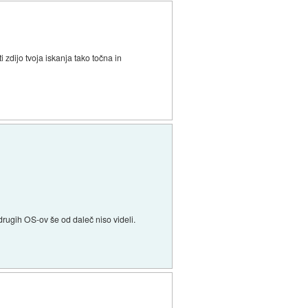
i zdijo tvoja iskanja tako točna in
 drugih OS-ov še od daleč niso videli.