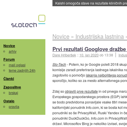
Sandisk že prodal več kot polovico SSD-jev za 
Novice
»
Industrijska lastnina
Novice
Prvi rezultati Googlove dražbe
arhiv
Dare Hriberšek
::
10. jan 2020
ob 13:38
Indus
Forum
Slo-Tech
- Potem, ko je Google poleti 2018 skup
mali oglasi
komisije zaradi preferiranja lastnega iskalnika n
teme zadnjih 24h
zagotovilo s pomočjo
iskanja najboljšega ponud
Članki
sporočijo, koliko so za mesto alternativnega ponu
Zaposlitve
Zdaj so
objavili prve rezultate
in od prvega marca
brskaj
Evropskega gospodarskega prostora (EGP) lahko 
Ostalo
se bodo predvidoma ponavljale vsake štiri mese
pravila
kalifornijski ponudnik Info.com, ki se bosta kot m
ponudniki so še PrivacyWall, Ruski Yandex in 
ponudniki DuckDuckGo, Info.com in PrivacyWall.
državi. Microsoftov Bing je nekoliko izvisel, svoj