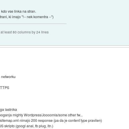
 kdo vse linka na stran.
ni, ki imajo "!-- nek komentra --")
f at least 80 columns by 24 lines
23 networku
 HTTPS
ega lastnika
jih poganja mighty Wordpress/Joooomla/some other fw...
.txt/sitemap.xml nimajo 200 response (pa da je content type pravilen)
S skripto (googl anal, fb plug, itn.)