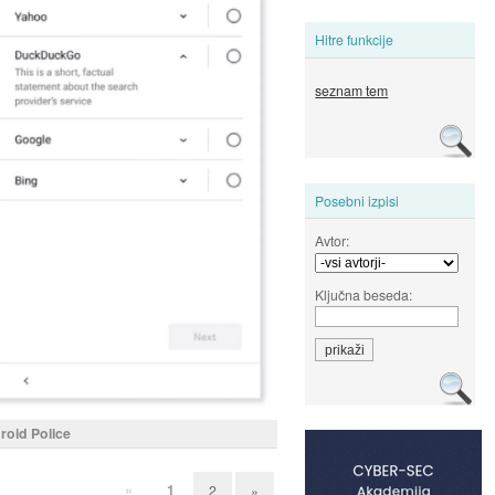
Hitre funkcije
seznam tem
Posebni izpisi
Avtor:
Ključna beseda:
droid Police
«
1
2
»