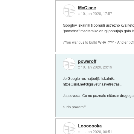
McClane
::
10. jan 2020, 17:57
Googlov iskalnik ti ponudi ustrezno kvaliteto
"pametna" medtem ko drugi ponujajo golo in
\"You want us to build WHAT??\" - Ancient 
poweroff
::
10. jan 2020, 23:19
Je Google res najboljši iskalnik:
https://siol.net/digisvet/nasveti/stras...
Ja, seveda. Če ne poznate ničesar drugega, po
sudo poweroff
Looooooka
::
11. jan 2020, 00:51