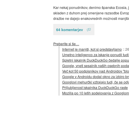
Kar nekaj ponudnikov, denimo španska Ecosia,
skladen z duhom prej omenjene razsodbe Evrops
dražbe ne dajejo enakovrednih možnosti manjš
64 komentarjev
Preberite si še…
Internet je manjši, kot si predstavljamo
::
26
Umetno inteligenco za iskanje ponudil tu
Spletni iskalnik DuckDuckGo čedalje popul
Google, vneti sesalnik naših osebnih poda
Več kot 50 podpisnikov nad Androidov "bl
Google v Androidu dodal okno za izbiro brs
Googlovi mehurčki vztrajajo tudi, če se od
Priljubljenost iskalnika DuckDuckGo raste
Mozilla po 10 letih sodelovanja z Googlom 