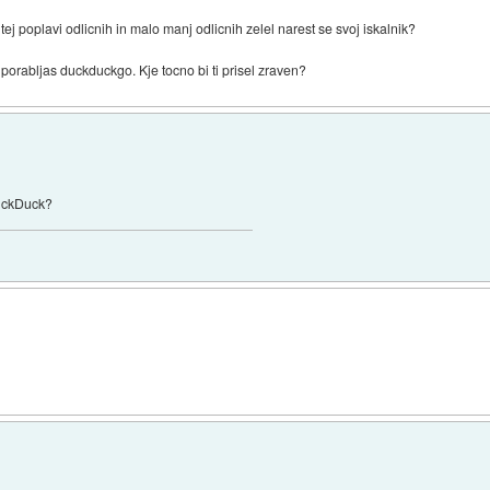
tej poplavi odlicnih in malo manj odlicnih zelel narest se svoj iskalnik?
uporabljas duckduckgo. Kje tocno bi ti prisel zraven?
DuckDuck?