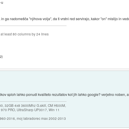
d-u
, in ga nadomešča "njihova volja", da ti vrstni red servirajo, kakor "on" mislijo in vedo
f at least 80 columns by 24 lines
12
)
ikov sploh lahko ponudi kvaliteto rezultatov kot jih lahko google? verjetno noben, a
30, 32GB 4x8 3600Mhz G.skill, CM H500M,
 970 PRO, UltraSharp UP3017, Win 11
1960-2016, moj labradorec max 2002-2013