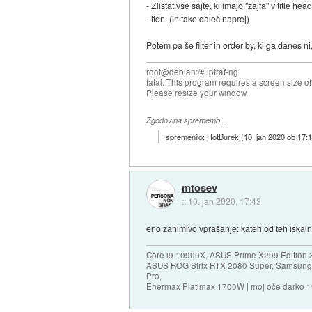
- Zlistat vse sajte, ki imajo "žajfa" v title hea
- itdn. (in tako daleč naprej)
Potem pa še filter in order by, ki ga danes ni
root@debian:/# iptraf-ng
fatal: This program requires a screen size o
Please resize your window
Zgodovina sprememb…
spremenilo:
HotBurek
(
10. jan 2020 ob 17:
mtosev
::
10. jan 2020, 17:43
eno zanimivo vprašanje: kateri od teh iskaln
Core i9 10900X, ASUS Prime X299 Edition 
ASUS ROG Strix RTX 2080 Super, Samsung
Pro,
Enermax Platimax 1700W | moj oče darko 