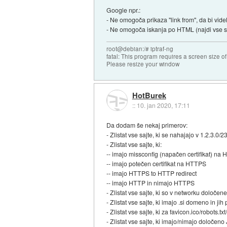
Google npr.:
- Ne omogoča prikaza "link from", da bi videl
- Ne omogoča iskanja po HTML (najdi vse stra
root@debian:/# iptraf-ng
fatal: This program requires a screen size o
Please resize your window
HotBurek
::
10. jan 2020, 17:11
Da dodam še nekaj primerov:
- Zlistat vse sajte, ki se nahajajo v 1.2.3.0/
- Zlistat vse sajte, ki:
-- imajo missconfig (napačen certifikat) na
-- imajo potečen certifikat na HTTPS
-- imajo HTTPS to HTTP redirect
-- imajo HTTP in nimajo HTTPS
- Zlistat vse sajte, ki so v networku določen
- Zlistat vse sajte, ki imajo .si domeno in 
- Zlistat vse sajte, ki za favicon.ico/robots
- Zlistat vse sajte, ki imajo/nimajo določeno J