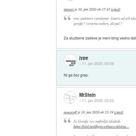
mtosev
je
10. jan 2020 ob 17:43
izjavil
:
eno zanimivo vprašanje: kateri od teh iska
google? verjetno noben, ali pač?
Za sluzbene zadeve je meni bing vedno dal 
jype
::
11. jan 2020, 00:59
Ni ga čez grep.
MrStein
::
11. jan 2020, 02:23
poweroff
je
10. jan 2020 ob 23:19
izjavil
:
Je Google res najboljši iskalnik:
https://siol.net/digisvet/nasveti/stras...