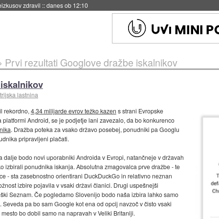
naslednji dve leti
::
danes ob 11:37
»
Prvi rezultati Googlove dražbe iskalnikov
 iskalnikov
trijska lastnina
il rekordno,
4,34 milijarde evrov težko kazen
s strani Evropske
a platformi Android, se je podjetje lani zavezalo, da bo konkurenco
nika
. Dražba poteka za vsako državo posebej, ponudniki pa Googlu
dnika pripravljeni plačati.
 dalje bodo novi uporabniki Androida v Evropi, natančneje v državah
izbirali ponudnika iskanja. Absolutna zmagovalca prve dražbe - te
ce - sta zasebnostno orientirani DuckDuckGo in relativno neznan
ožnost izbire pojavila v vsaki državi članici. Drugi uspešnejši
češki Seznam. Če pogledamo Slovenijo bodo naša izbira lahko samo
 Seveda pa bo sam Google kot ena od opcij navzoč v čisto vsaki
e mesto bo dobil samo na napravah v Veliki Britaniji.