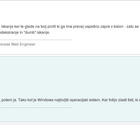
 iskanja ker te glede na tvoj profil ki ga ima precej uspešno zapre v balon - zato se t
deksiranje in "dumb" iskanje.
Chinese Wall Engineer
tem ja. Tako kot je Windows najboljši operacijski sistem. Kar trdijo zlasti tisti, ki