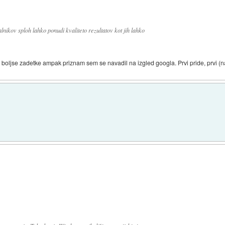
lnikov sploh lahko ponudi kvaliteto rezultatov kot jih lahko
boljse zadetke ampak priznam sem se navadil na izgled googla. Prvi pride, prvi (na