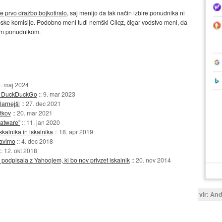
je prvo dražbo bojkotiralo
, saj menijo da tak način izbire ponudnika ni
ke komisije. Podobno meni tudi nemški Cliqz, čigar vodstvo meni, da
im ponudnikom.
. maj 2024
di DuckDuckGo
::
9. mar 2023
arnejši
::
27. dec 2021
tkov
::
20. mar 2021
oatware"
::
11. jan 2020
kalnika in iskalnika
::
18. apr 2019
javimo
::
4. dec 2018
::
12. okt 2018
podpisala z Yahoojem, ki bo nov privzet iskalnik
::
20. nov 2014
vir: An