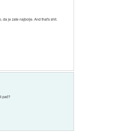
, da je zate najbolje. And that's shit.
li pač?