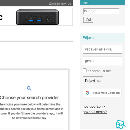
Išči:
Zadnje novice
Prijava
Zapomni si me
nov uporabnik
pozabili geslo?