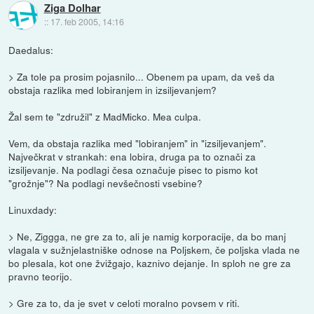
Ziga Dolhar
::
17. feb 2005, 14:16
Daedalus:
> Za tole pa prosim pojasnilo... Obenem pa upam, da veš da
obstaja razlika med lobiranjem in izsiljevanjem?
Žal sem te "združil" z MadMicko. Mea culpa.
Vem, da obstaja razlika med "lobiranjem" in "izsiljevanjem".
Največkrat v strankah: ena lobira, druga pa to označi za
izsiljevanje. Na podlagi česa označuje pisec to pismo kot
"grožnje"? Na podlagi nevšečnosti vsebine?
Linuxdady:
> Ne, Ziggga, ne gre za to, ali je namig korporacije, da bo manj
vlagala v sužnjelastniške odnose na Poljskem, če poljska vlada ne
bo plesala, kot one žvižgajo, kaznivo dejanje. In sploh ne gre za
pravno teorijo.
> Gre za to, da je svet v celoti moralno povsem v riti.