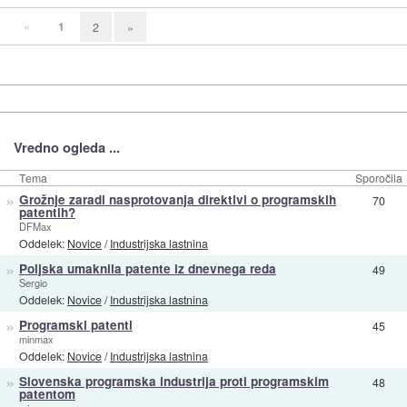
«
1
2
»
Vredno ogleda ...
Tema
Sporočila
»
Grožnje zaradi nasprotovanja direktivi o programskih
70
patentih?
DFMax
Oddelek:
Novice
/
Industrijska lastnina
»
Poljska umaknila patente iz dnevnega reda
49
Sergio
Oddelek:
Novice
/
Industrijska lastnina
»
Programski patenti
45
minmax
Oddelek:
Novice
/
Industrijska lastnina
»
Slovenska programska industrija proti programskim
48
patentom