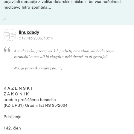
pojavljati donacije z veliko dolarskimi ničlami, bo vsa načelnost
hudičevo hitro spuhtela...
J
linuxdady
::
17. feb 2005, 13:14
A to da nekaj precej velikih podjetij rece vladi, da bodo resno
razmislili o tem ali bi vlagali v neki drzavi, to ni groznja?
No, za pravnika najbrz ne... ;)
K A Z E N S K I
Z A K O N I K
uradno prečiščeno besedilo
(KZ-UPB1) Uradni list RS 95/2004
Prisiljenje
142. člen