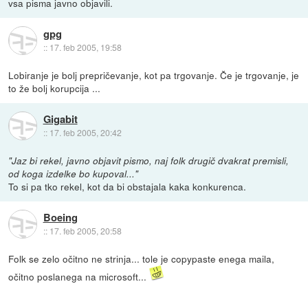
vsa pisma javno objavili.
gpg
::
17. feb 2005, 19:58
Lobiranje je bolj prepričevanje, kot pa trgovanje. Če je trgovanje, je
to že bolj korupcija ...
Gigabit
::
17. feb 2005, 20:42
"Jaz bi rekel, javno objavit pismo, naj folk drugič dvakrat premisli,
od koga izdelke bo kupoval..."
To si pa tko rekel, kot da bi obstajala kaka konkurenca.
Boeing
::
17. feb 2005, 20:58
Folk se zelo očitno ne strinja... tole je copypaste enega maila,
očitno poslanega na microsoft...