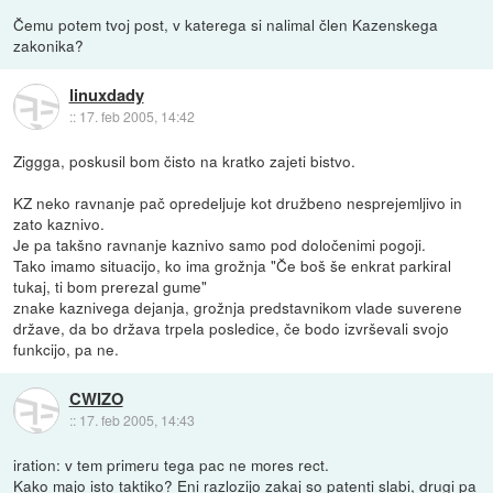
Čemu potem tvoj post, v katerega si nalimal člen Kazenskega
zakonika?
linuxdady
::
17. feb 2005, 14:42
Ziggga, poskusil bom čisto na kratko zajeti bistvo.
KZ neko ravnanje pač opredeljuje kot družbeno nesprejemljivo in
zato kaznivo.
Je pa takšno ravnanje kaznivo samo pod določenimi pogoji.
Tako imamo situacijo, ko ima grožnja "Če boš še enkrat parkiral
tukaj, ti bom prerezal gume"
znake kaznivega dejanja, grožnja predstavnikom vlade suverene
države, da bo država trpela posledice, če bodo izvrševali svojo
funkcijo, pa ne.
CWIZO
::
17. feb 2005, 14:43
iration: v tem primeru tega pac ne mores rect.
Kako majo isto taktiko? Eni razlozijo zakaj so patenti slabi, drugi pa