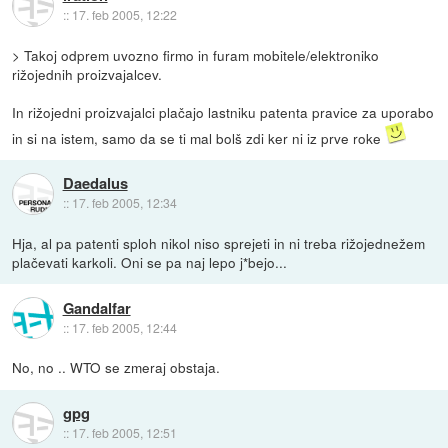
::
17. feb 2005, 12:22
> Takoj odprem uvozno firmo in furam mobitele/elektroniko
rižojednih proizvajalcev.
In rižojedni proizvajalci plačajo lastniku patenta pravice za uporabo
in si na istem, samo da se ti mal bolš zdi ker ni iz prve roke
Daedalus
::
17. feb 2005, 12:34
Hja, al pa patenti sploh nikol niso sprejeti in ni treba rižojednežem
plačevati karkoli. Oni se pa naj lepo j*bejo...
Gandalfar
::
17. feb 2005, 12:44
No, no .. WTO se zmeraj obstaja.
gpg
::
17. feb 2005, 12:51