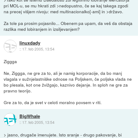
pri MOL-u, se mu hkrati zdi >nedopustno, če se kaj takega zgodi
na precej višjem nivoju: med multinacionalko[-ami] in >državo.
Za tole pa prosim pojasnilo... Obenem pa upam, da veš da obstaja
razlika med lobiranjem in izsiljevanjem?
linuxdady
::
17. feb 2005, 13:54
Ziggga
Ne, Ziggga, ne gre za to, ali je namig korporacije, da bo manj
vlagala v sužnjelastniške odnose na Poljskem, če poljska vlada ne
bo plesala, kot one žvižgajo, kaznivo dejanje. In sploh ne gre za
pravno teorijo.
Gre za to, da je svet v celoti moralno povsem v riti.
BigWhale
::
17. feb 2005, 13:54
> jasno, drugače imenujete. Isto sranje - drugo pakovanje, bi