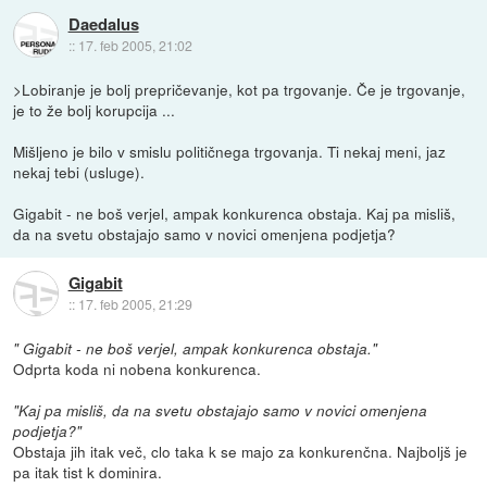
Daedalus
::
17. feb 2005, 21:02
>Lobiranje je bolj prepričevanje, kot pa trgovanje. Če je trgovanje,
je to že bolj korupcija ...
Mišljeno je bilo v smislu političnega trgovanja. Ti nekaj meni, jaz
nekaj tebi (usluge).
Gigabit - ne boš verjel, ampak konkurenca obstaja. Kaj pa misliš,
da na svetu obstajajo samo v novici omenjena podjetja?
Gigabit
::
17. feb 2005, 21:29
" Gigabit - ne boš verjel, ampak konkurenca obstaja."
Odprta koda ni nobena konkurenca.
"Kaj pa misliš, da na svetu obstajajo samo v novici omenjena
podjetja?"
Obstaja jih itak več, clo taka k se majo za konkurenčna. Najboljš je
pa itak tist k dominira.