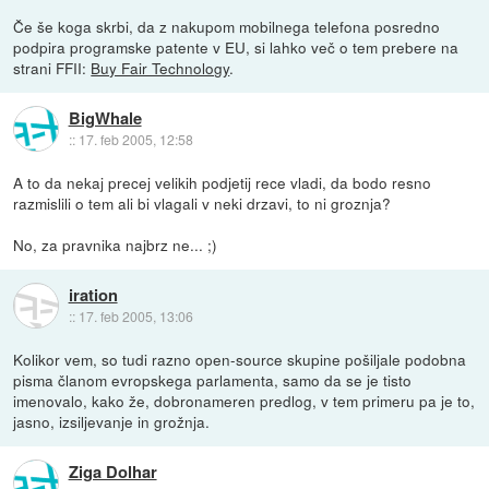
Če še koga skrbi, da z nakupom mobilnega telefona posredno
podpira programske patente v EU, si lahko več o tem prebere na
strani FFII:
Buy Fair Technology
.
BigWhale
::
17. feb 2005, 12:58
A to da nekaj precej velikih podjetij rece vladi, da bodo resno
razmislili o tem ali bi vlagali v neki drzavi, to ni groznja?
No, za pravnika najbrz ne... ;)
iration
::
17. feb 2005, 13:06
Kolikor vem, so tudi razno open-source skupine pošiljale podobna
pisma članom evropskega parlamenta, samo da se je tisto
imenovalo, kako že, dobronameren predlog, v tem primeru pa je to,
jasno, izsiljevanje in grožnja.
Ziga Dolhar