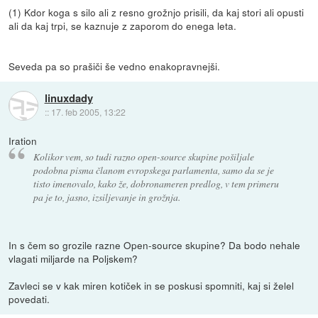
(1) Kdor koga s silo ali z resno grožnjo prisili, da kaj stori ali opusti
ali da kaj trpi, se kaznuje z zaporom do enega leta.
Seveda pa so prašiči še vedno enakopravnejši.
linuxdady
::
17. feb 2005, 13:22
Iration
Kolikor vem, so tudi razno open-source skupine pošiljale
podobna pisma članom evropskega parlamenta, samo da se je
tisto imenovalo, kako že, dobronameren predlog, v tem primeru
pa je to, jasno, izsiljevanje in grožnja.
In s čem so grozile razne Open-source skupine? Da bodo nehale
vlagati miljarde na Poljskem?
Zavleci se v kak miren kotiček in se poskusi spomniti, kaj si želel
povedati.