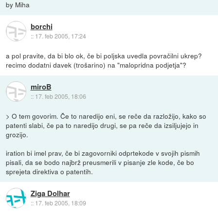
by Miha
borchi
::
17. feb 2005, 17:24
a pol pravite, da bi blo ok, če bi poljska uvedla povračilni ukrep?
recimo dodatni davek (trošarino) na "malopridna podjetja"?
miroB
::
17. feb 2005, 18:06
> O tem govorim. Če to naredijo eni, se reče da razložijo, kako so
patenti slabi, če pa to naredijo drugi, se pa reče da izsiljujejo in
grozijo.
iration bi imel prav, če bi zagovorniki odprtekode v svojih pismih
pisali, da se bodo najbrž preusmerili v pisanje zle kode, če bo
sprejeta direktiva o patentih.
Ziga Dolhar
::
17. feb 2005, 18:09