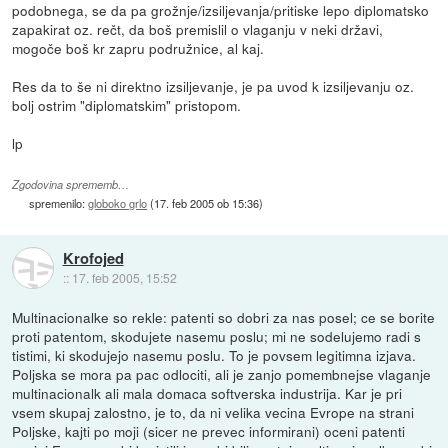
podobnega, se da pa grožnje/izsiljevanja/pritiske lepo diplomatsko
zapakirat oz. rečt, da boš premislil o vlaganju v neki državi,
mogoče boš kr zapru podružnice, al kaj.
Res da to še ni direktno izsiljevanje, je pa uvod k izsiljevanju oz.
bolj ostrim "diplomatskim" pristopom.
lp
Zgodovina sprememb…
spremenilo:
globoko grlo
(
17. feb 2005 ob 15:36
)
Krofojed
::
17. feb 2005, 15:52
Multinacionalke so rekle: patenti so dobri za nas posel; ce se borite
proti patentom, skodujete nasemu poslu; mi ne sodelujemo radi s
tistimi, ki skodujejo nasemu poslu. To je povsem legitimna izjava.
Poljska se mora pa pac odlociti, ali je zanjo pomembnejse vlaganje
multinacionalk ali mala domaca softverska industrija. Kar je pri
vsem skupaj zalostno, je to, da ni velika vecina Evrope na strani
Poljske, kajti po moji (sicer ne prevec informirani) oceni patenti