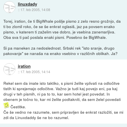
linuxdady
::
17. feb 2005, 14:08
Torej, iration, če ti BigWhale pošlje pismo z zelo resno grožnjo, da
ti bo zlomil roko, če se še enkrat oglasiš, jaz pa povsem enako
pismo, v katerem ti zaželim vse dobro, je vsebina zanemarljiva.
Oba sva ti pač poslala enaki pismi. Posebno še BigWhale.
Si pa maneken za nedoslednost. Srbski rek "isto sranje, drugo
pakovanje" se nanaša na enako vsebino v različnih oblikah. Ja?
iration
::
17. feb 2005, 14:14
Rekel sem da imate isto taktiko, s pismi želite vplivati na odločitve
tistih ki sprejemajo odločitve. Važno je tudi kaj povejo eni, pa kaj
drugi v teh pismih, ni pa to to, kar sem hotel jest povedat. In
obenem je točno to, kar mi želite podtakniti, da sem želel povedati
Čestitke.
Če še vedno ne razumete, sem pripravljen še enkrat razložiti, se mi
zdi da Linuxdaddy še ne bo razumel.