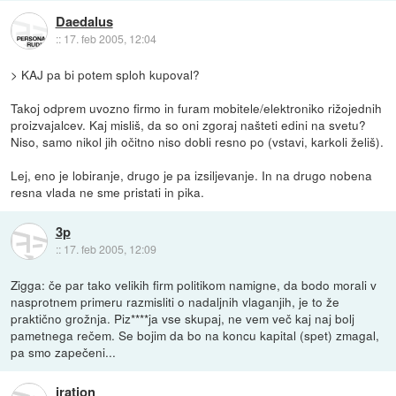
Daedalus
::
17. feb 2005, 12:04
> KAJ pa bi potem sploh kupoval?
Takoj odprem uvozno firmo in furam mobitele/elektroniko rižojednih
proizvajalcev. Kaj misliš, da so oni zgoraj našteti edini na svetu?
Niso, samo nikol jih očitno niso dobli resno po (vstavi, karkoli želiš).
Lej, eno je lobiranje, drugo je pa izsiljevanje. In na drugo nobena
resna vlada ne sme pristati in pika.
3p
::
17. feb 2005, 12:09
Zigga: če par tako velikih firm politikom namigne, da bodo morali v
nasprotnem primeru razmisliti o nadaljnih vlaganjih, je to že
praktično grožnja. Piz****ja vse skupaj, ne vem več kaj naj bolj
pametnega rečem. Se bojim da bo na koncu kapital (spet) zmagal,
pa smo zapečeni...
iration