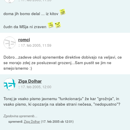
doma jih bomo delal ... iz kitov
čudn da MSja ni zraven
romci
::
17. feb 2005, 11:59
Dobro...zadeve okoli spremembe direktive dobivajo na veljavi, ce
se morajo zdej ze posluzevat grozenj...Sam pustit se jim ne
smejo/smemo :)
Ziga Dolhar
::
17. feb 2005, 12:00
Torej je vsako pismo javnemu "funkcionarju" že kar "grožnja", in
vsako pismo, ki opozarja na slabe strani nečesa, "nedopustno"?
Zgodovina sprememb…
spremenil:
Ziga Dolhar
(
17. feb 2005 ob 12:01
)