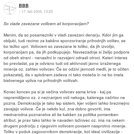
BBB
::
17. feb 2005, 13:25
So vlade zavezane volilcem ali korporacijam?
Menim, da so posamezniki v vladi zavezani denarju. Kdor jim ga
obljubi, tudi recimo za kakšno sponzoriranje prihodnjih volitev, se
bo težko uprl. Volivcem so zavezane le toliko, da jih izvolijo,
korporacijam pa, da jih podkupujejo. Navsezadnje si želijo podpore
od obeh strani - nenasitni in razvajeni odrasli otroci. Kateri interes
bo prevladal, pa je odvisno tudi od aktivnosti javno izraženega
mnenja oz. zahtev volivcev. Če so odzivi javnosti medli, je to očiten
pokazatelj, da v splošnem zadeva ni tako moteča in ne bo imela
bistvenega vpliva na prihodnjih volitvah.
Konec koncev pa si je večina volivcev sama kriva - kaj pa
nepremišljeno oz. z neznanjem voli nekoga, katerega načrtov ne
pozna. Demokracija je tako lep sistem, kjer voljeni lahko brezmejno
zavajajo volivce. Če je nekdo kul, zna dobro govoriti, ima
mednarodna poznanstva ali še kakšen za politika pomemben
atribut, je prav tako lahko le navaden lažnivec oz. ima na nekem
drugem področju z njegovim volivcem povsem nasprotno mnenje.
Toliko v poduk zagovornikom demokracije, kot ideal civilizacije -