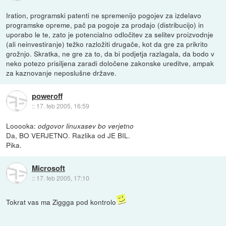
Iration, programski patenti ne spremenijo pogojev za izdelavo
programske opreme, pač pa pogoje za prodajo (distribucijo) in
uporabo le te, zato je potencialno odločitev za selitev proizvodnje
(ali neinvestiranje) težko razložiti drugače, kot da gre za prikrito
grožnjo. Skratka, ne gre za to, da bi podjetja razlagala, da bodo v
neko potezo prisiljena zaradi določene zakonske ureditve, ampak
za kaznovanje neposlušne države.
poweroff
::
17. feb 2005, 16:59
Looooka:
odgovor linuxasev bo verjetno
Da, BO VERJETNO. Razlika od JE BIL.
Pika.
Microsoft
::
17. feb 2005, 17:10
Tokrat vas ma Ziggga pod kontrolo