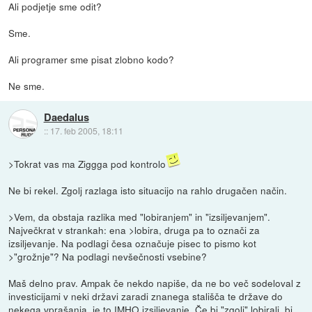
Ali podjetje sme odit?
Sme.
Ali programer sme pisat zlobno kodo?
Ne sme.
Daedalus
::
17. feb 2005, 18:11
>Tokrat vas ma Ziggga pod kontrolo
Ne bi rekel. Zgolj razlaga isto situacijo na rahlo drugačen način.
>Vem, da obstaja razlika med "lobiranjem" in "izsiljevanjem".
Največkrat v strankah: ena >lobira, druga pa to označi za
izsiljevanje. Na podlagi česa označuje pisec to pismo kot
>"grožnje"? Na podlagi nevšečnosti vsebine?
Maš delno prav. Ampak če nekdo napiše, da ne bo več sodeloval z
investicijami v neki državi zaradi znanega stališča te države do
nekega vprašanja, je to IMHO izsiljevanje. Če bi "zgolj" lobirali, bi