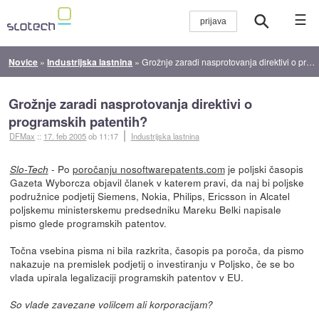
☰
Novice
»
Industrijska lastnina
»
Grožnje zaradi nasprotovanja direktivi o programskih patentih?
Grožnje zaradi nasprotovanja direktivi o
programskih patentih?
DFMax
::
17. feb 2005
ob 11:17
Industrijska lastnina
- Po
poročanju nosoftwarepatents.com
je poljski časopis
Slo-Tech
Gazeta Wyborcza objavil članek v katerem pravi, da naj bi poljske
podružnice podjetij Siemens, Nokia, Philips, Ericsson in Alcatel
poljskemu ministerskemu predsedniku Mareku Belki napisale
pismo glede programskih patentov.
Točna vsebina pisma ni bila razkrita, časopis pa poroča, da pismo
nakazuje na premislek podjetij o investiranju v Poljsko, če se bo
vlada upirala legalizaciji programskih patentov v EU.
So vlade zavezane volilcem ali korporacijam?