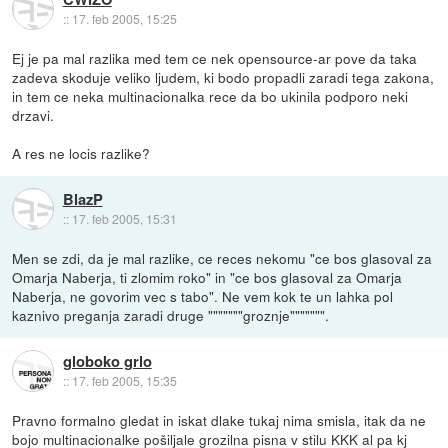
::
17. feb 2005, 15:25
Ej je pa mal razlika med tem ce nek opensource-ar pove da taka
zadeva skoduje veliko ljudem, ki bodo propadli zaradi tega zakona,
in tem ce neka multinacionalka rece da bo ukinila podporo neki
drzavi.
A res ne locis razlike?
BlazP
::
17. feb 2005, 15:31
Men se zdi, da je mal razlike, ce reces nekomu "ce bos glasoval za
Omarja Naberja, ti zlomim roko" in "ce bos glasoval za Omarja
Naberja, ne govorim vec s tabo". Ne vem kok te un lahka pol
kaznivo preganja zaradi druge """""""groznje""""""".
globoko grlo
::
17. feb 2005, 15:35
Pravno formalno gledat in iskat dlake tukaj nima smisla, itak da ne
bojo multinacionalke pošiljale grozilna pisna v stilu KKK al pa kj