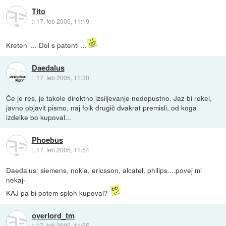
Tito
::
17. feb 2005, 11:19
Kreteni ... Dol s patenti ...
Daedalus
::
17. feb 2005, 11:30
Če je res, je takole direktno izsiljevanje nedopustno. Jaz bi rekel,
javno objavit pismo, naj folk drugič dvakrat premisli, od koga
izdelke bo kupoval...
Phoebus
::
17. feb 2005, 11:54
Daedalus: siemens, nokia, ericsson, alcatel, philips....povej mi
nekaj-
KAJ pa bi potem sploh kupoval?
overlord_tm
::
17. feb 2005, 11:55