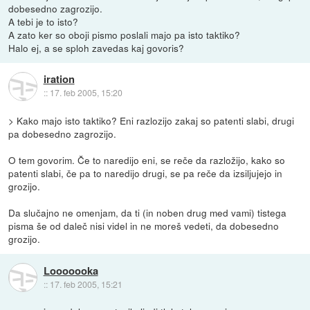
dobesedno zagrozijo.
A tebi je to isto?
A zato ker so oboji pismo poslali majo pa isto taktiko?
Halo ej, a se sploh zavedas kaj govoris?
iration
::
17. feb 2005, 15:20
> Kako majo isto taktiko? Eni razlozijo zakaj so patenti slabi, drugi
pa dobesedno zagrozijo.
O tem govorim. Če to naredijo eni, se reče da razložijo, kako so
patenti slabi, če pa to naredijo drugi, se pa reče da izsiljujejo in
grozijo.
Da slučajno ne omenjam, da ti (in noben drug med vami) tistega
pisma še od daleč nisi videl in ne moreš vedeti, da dobesedno
grozijo.
Looooooka
::
17. feb 2005, 15:21