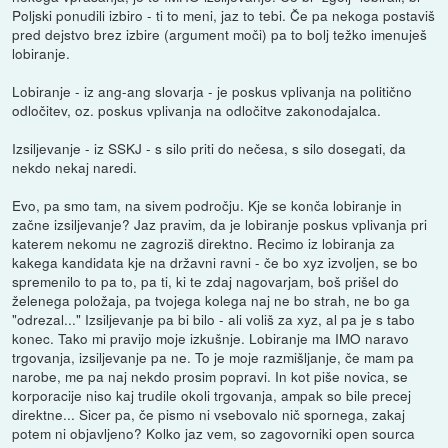
Poljski ponudili izbiro - ti to meni, jaz to tebi. Če pa nekoga postaviš
pred dejstvo brez izbire (argument moči) pa to bolj težko imenuješ
lobiranje.
Lobiranje - iz ang-ang slovarja - je poskus vplivanja na politično
odločitev, oz. poskus vplivanja na odločitve zakonodajalca.
Izsiljevanje - iz SSKJ - s silo priti do nečesa, s silo dosegati, da
nekdo nekaj naredi.
Evo, pa smo tam, na sivem področju. Kje se konča lobiranje in
začne izsiljevanje? Jaz pravim, da je lobiranje poskus vplivanja pri
katerem nekomu ne zagroziš direktno. Recimo iz lobiranja za
kakega kandidata kje na državni ravni - če bo xyz izvoljen, se bo
spremenilo to pa to, pa ti, ki te zdaj nagovarjam, boš prišel do
želenega položaja, pa tvojega kolega naj ne bo strah, ne bo ga
"odrezal..." Izsiljevanje pa bi bilo - ali voliš za xyz, al pa je s tabo
konec. Tako mi pravijo moje izkušnje. Lobiranje ma IMO naravo
trgovanja, izsiljevanje pa ne. To je moje razmišljanje, če mam pa
narobe, me pa naj nekdo prosim popravi. In kot piše novica, se
korporacije niso kaj trudile okoli trgovanja, ampak so bile precej
direktne... Sicer pa, če pismo ni vsebovalo nič spornega, zakaj
potem ni objavljeno? Kolko jaz vem, so zagovorniki open sourca