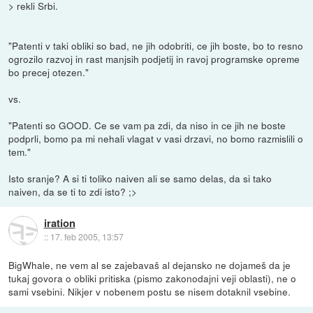
> rekli Srbi.
"Patenti v taki obliki so bad, ne jih odobriti, ce jih boste, bo to resno
ogrozilo razvoj in rast manjsih podjetij in ravoj programske opreme
bo precej otezen."
vs.
"Patenti so GOOD. Ce se vam pa zdi, da niso in ce jih ne boste
podprli, bomo pa mi nehali vlagat v vasi drzavi, no bomo razmislili o
tem."
Isto sranje? A si ti toliko naiven ali se samo delas, da si tako
naiven, da se ti to zdi isto? ;>
iration
::
17. feb 2005, 13:57
BigWhale, ne vem al se zajebavaš al dejansko ne dojameš da je
tukaj govora o obliki pritiska (pismo zakonodajni veji oblasti), ne o
sami vsebini. Nikjer v nobenem postu se nisem dotaknil vsebine.