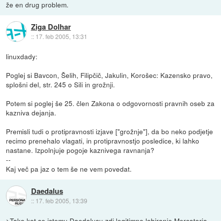
že en drug problem.
Ziga Dolhar
::
17. feb 2005, 13:31
linuxdady:
Poglej si Bavcon, Šelih, Filipčič, Jakulin, Korošec: Kazensko pravo,
splošni del, str. 245 o Sili in grožnji.
Potem si poglej še 25. člen Zakona o odgovornosti pravnih oseb za
kazniva dejanja.
Premisli tudi o protipravnosti izjave ["grožnje"], da bo neko podjetje
recimo prenehalo vlagati, in protipravnostjo posledice, ki lahko
nastane. Izpolnjuje pogoje kaznivega ravnanja?
--
Kaj več pa jaz o tem še ne vem povedat.
Daedalus
::
17. feb 2005, 13:39
>Tako kot se istemu Daedalusu zdi legitimno lobiranje Mercatorja