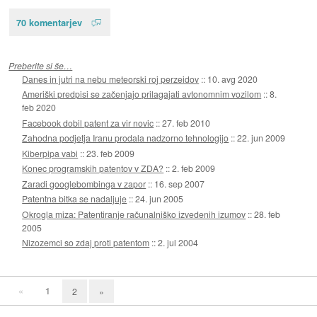
70 komentarjev
Preberite si še…
Danes in jutri na nebu meteorski roj perzeidov
::
10. avg 2020
Ameriški predpisi se začenjajo prilagajati avtonomnim vozilom
::
8.
feb 2020
Facebook dobil patent za vir novic
::
27. feb 2010
Zahodna podjetja Iranu prodala nadzorno tehnologijo
::
22. jun 2009
Kiberpipa vabi
::
23. feb 2009
Konec programskih patentov v ZDA?
::
2. feb 2009
Zaradi googlebombinga v zapor
::
16. sep 2007
Patentna bitka se nadaljuje
::
24. jun 2005
Okrogla miza: Patentiranje računalniško izvedenih izumov
::
28. feb
2005
Nizozemci so zdaj proti patentom
::
2. jul 2004
«
1
2
»