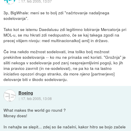
::
17. feb 2005, 13:07
3p, BigWhale: meni se to bolj zdi "načrtovanje nadaljnega
sodelovanja".
Tako kot se istemu Daedalusu zdi legitimno lobiranje Mercatorja pri
MOL-u, se mu hkrati zdi nedopustno, če se kaj takega zgodi na
precej višjem nivoju: med multinacionalko[-ami] in državo.
Če ima nekdo možnost sodelovati, ima toliko bolj možnost
prekinitve sodelovanja -- ko mu ne prinaša več koristi. "Grožnja" je
siliti nekoga v sodelovanje pod zanj nesprejemljivimi pogoji, ko jih
ima pravico zavrnit (in ne-sodelovat), ne pa ko ta na lastno
iniciativo opozori drugo stranko, da more
[partnerjevo]
njeno
delovanje biti v škodo sodelovanju.
Boeing
::
17. feb 2005, 13:08
What makes the world go round ?
Money does!
In nehajte se slepit... zdej so še načelni, kakor hitro se bojo začele