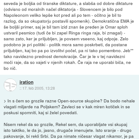
seveda je boljša od tiranske diktature, a slabša od dobre diktature
(odvisno od moralnih načel diktatorja - Slovencem je bilo pod
Napoleonom veliko lepše kot pred ali po tem - očitno je bil to
razlog, da so okupatorju postavili spomenik). Demokratična EMA je
še boljši primer, saj je bil tam izid znan še preden je Omar sploh
ustvaril pesmico (tudi če bi zapel Ringa ringa raja, bi zmagal) -
samo zato, ker je priljubljen, je povsem vseeno, kaj odpoje. Zelo
podobno je pri politiki - politik mora samo poskrbeti, da postane
priljubljen, kaj bo pa po izvolitvi počel, pa ni tako pomembno. Jeb**
tako navidezno prednost demokracije. Čar je le v tej navidezni
moči raje, da so vajeti v njenih rokah. Če raja ne uporabi biča, ne
bo nič.
iration
::
17. feb 2005, 13:28
> In s čem so grozile razne Open-source skupine? Da bodo nehale
vlagati miljarde na Poljskem? Zavleci se v kak miren kotiček in se
poskusi spomniti, kaj si želel povedati.
Nisem rekel da so grozile, Rekel sem, da uporabljate vsi skupaj
isto taktiko, le da jo, jasno, drugače imenujete. Isto sranje - drugo
pakovanje, bi rekli Srbi. Da pa nimate ničesar vlagat nikamor, je pa