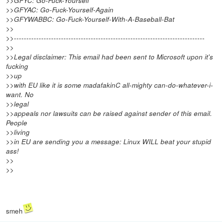
>>GFYC: Go-Fuck-Yourself
>>GFYAC: Go-Fuck-Yourself-Again
>>GFYWABBC: Go-Fuck-Yourself-With-A-Baseball-Bat
>>
>>-----------------------------------------------------------------------------
>>
>>Legal disclaimer: This email had been sent to Microsoft upon it's
fucking
>>up
>>with EU like it is some madafakinC all-mighty can-do-whatever-i-
want. No
>>legal
>>appeals nor lawsuits can be raised against sender of this email.
People
>>living
>>in EU are sending you a message: Linux WILL beat your stupid
ass!
>>
>>
smeh