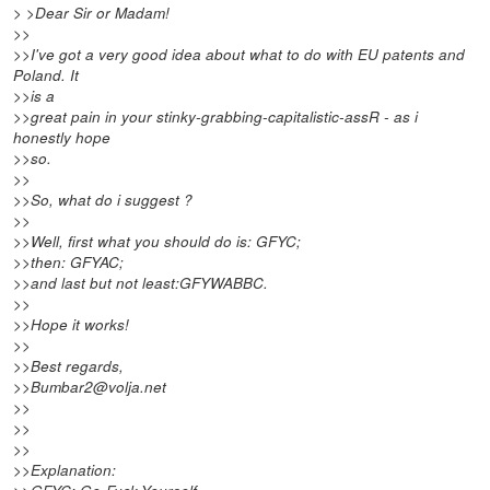
> >Dear Sir or Madam!
>>
>>I've got a very good idea about what to do with EU patents and
Poland. It
>>is a
>>great pain in your stinky-grabbing-capitalistic-assR - as i
honestly hope
>>so.
>>
>>So, what do i suggest ?
>>
>>Well, first what you should do is: GFYC;
>>then: GFYAC;
>>and last but not least:GFYWABBC.
>>
>>Hope it works!
>>
>>Best regards,
>>Bumbar2@volja.net
>>
>>
>>
>>Explanation: