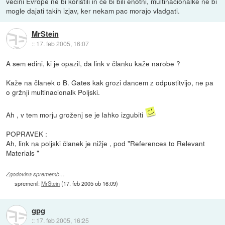
vecini Evrope ne bi koristili in ce bi bili enotni, multinacionalke ne bi
mogle dajati takih izjav, ker nekam pac morajo vladgati.
MrStein
::
17. feb 2005, 16:07
A sem edini, ki je opazil, da link v članku kaže narobe ?
Kaže na članek o B. Gates kak grozi dancem z odpustitvijo, ne pa
o gržnji multinacionalk Poljski.
Ah , v tem morju groženj se je lahko izgubiti
POPRAVEK :
Ah, link na poljski članek je nižje , pod "References to Relevant
Materials "
Zgodovina sprememb…
spremenil:
MrStein
(
17. feb 2005 ob 16:09
)
gpg
::
17. feb 2005, 16:25