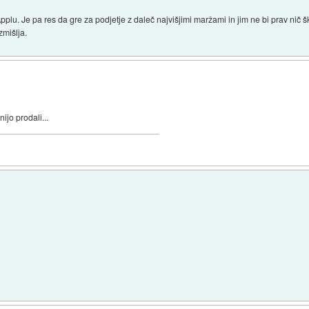
plu. Je pa res da gre za podjetje z daleč najvišjimi maržami in jim ne bi prav nič šk
mišlja.
ijo prodali...