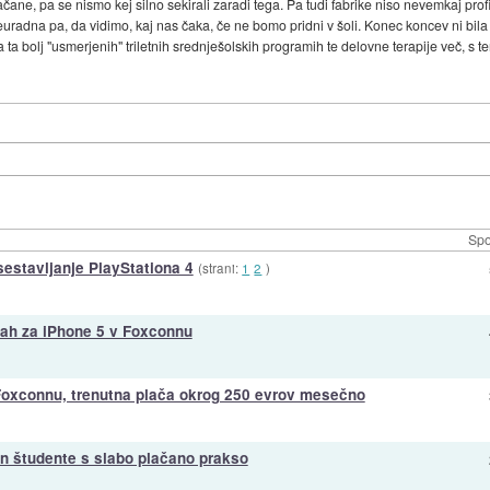
čane, pa se nismo kej silno sekirali zaradi tega. Pa tudi fabrike niso nevemkaj profi
euradna pa, da vidimo, kaj nas čaka, če ne bomo pridni v šoli. Konec koncev ni bila
 bolj "usmerjenih" triletnih srednješolskih programih te delovne terapije več, s tem
Spo
sestavljanje PlayStationa 4
(strani:
1
2
)
ijah za iPhone 5 v Foxconnu
 Foxconnu, trenutna plača okrog 250 evrov mesečno
in študente s slabo plačano prakso