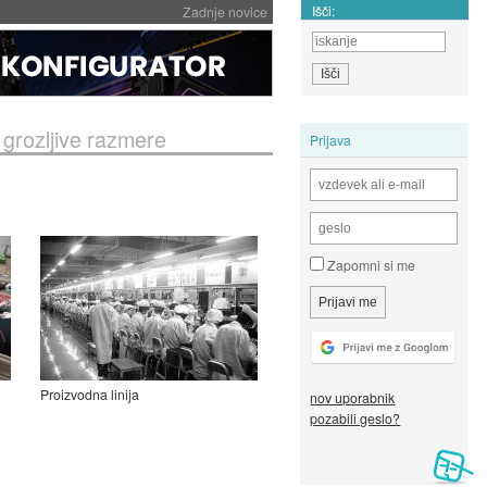
Išči:
Zadnje novice
 grozljive razmere
Prijava
Zapomni si me
Proizvodna linija
nov uporabnik
pozabili geslo?