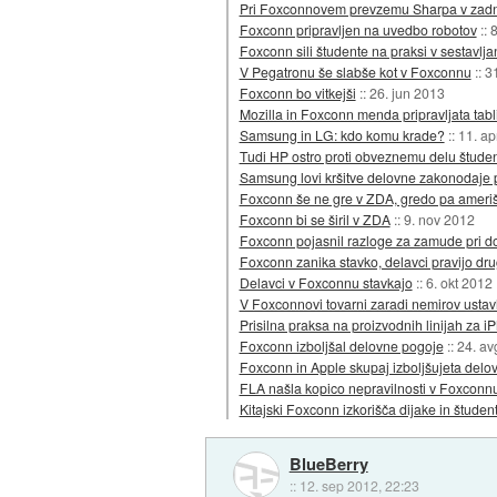
Pri Foxconnovem prevzemu Sharpa v zadn
Foxconn pripravljen na uvedbo robotov
::
8
Foxconn sili študente na praksi v sestavlja
V Pegatronu še slabše kot v Foxconnu
::
31
Foxconn bo vitkejši
::
26. jun 2013
Mozilla in Foxconn menda pripravljata tabl
Samsung in LG: kdo komu krade?
::
11. ap
Tudi HP ostro proti obveznemu delu študent
Samsung lovi kršitve delovne zakonodaje pri
Foxconn še ne gre v ZDA, gredo pa amerišk
Foxconn bi se širil v ZDA
::
9. nov 2012
Foxconn pojasnil razloge za zamude pri d
Foxconn zanika stavko, delavci pravijo dr
Delavci v Foxconnu stavkajo
::
6. okt 2012
V Foxconnovi tovarni zaradi nemirov ustav
Prisilna praksa na proizvodnih linijah za 
Foxconn izboljšal delovne pogoje
::
24. av
Foxconn in Apple skupaj izboljšujeta del
FLA našla kopico nepravilnosti v Foxconn
Kitajski Foxconn izkorišča dijake in štude
BlueBerry
::
12. sep 2012, 22:23