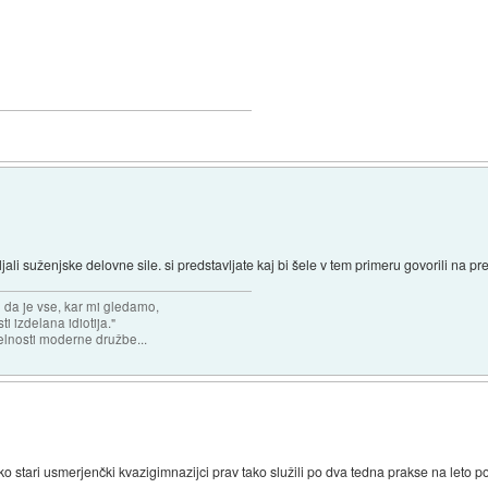
ali suženjske delovne sile. si predstavljate kaj bi šele v tem primeru govorili na pred
n da je vse, kar mi gledamo,
 izdelana idiotija."
lnosti moderne družbe...
ako stari usmerjenčki kvazigimnazijci prav tako služili po dva tedna prakse na leto p