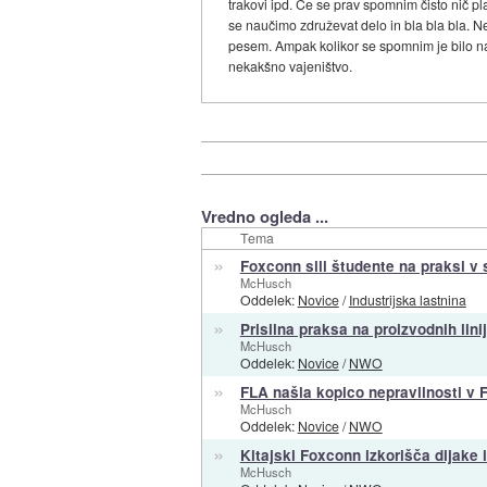
trakovi ipd. Če se prav spomnim čisto nič pla
se naučimo združevat delo in bla bla bla. N
pesem. Ampak kolikor se spomnim je bilo na ta
nekakšno vajeništvo.
Vredno ogleda ...
Tema
»
Foxconn sili študente na praksi v 
McHusch
Oddelek:
Novice
/
Industrijska lastnina
»
Prisilna praksa na proizvodnih lin
McHusch
Oddelek:
Novice
/
NWO
»
FLA našla kopico nepravilnosti v
McHusch
Oddelek:
Novice
/
NWO
»
Kitajski Foxconn izkorišča dijake 
McHusch