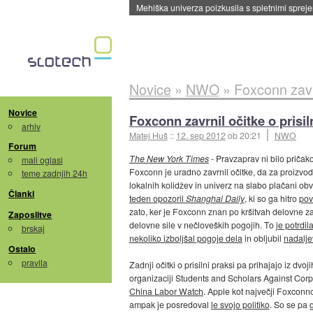
Mehiška univerza poizkusila s spletnimi sprejem
Novice
»
NWO
»
Foxconn zavrn
Novice
Foxconn zavrnil očitke o prisil
arhiv
Matej Huš
::
12. sep 2012
ob 20:21
NWO
Forum
The New York Times
- Pravzaprav ni bilo pričak
mali oglasi
Foxconn je uradno zavrnil očitke, da za proizvo
teme zadnjih 24h
lokalnih kolidžev in univerz na slabo plačani obv
Članki
teden opozoril
Shanghai Daily
, ki so ga hitro
pov
zato, ker je Foxconn znan po kršitvah delovne z
Zaposlitve
delovne sile v nečloveških pogojih. To
je potrdil
brskaj
nekoliko izboljšal pogoje dela
in obljubil
nadalje
Ostalo
pravila
Zadnji očitki o prisilni praksi pa prihajajo iz dvoj
organizaciji Students and Scholars Against Cor
China Labor Watch
. Apple kot največji Foxconno
ampak je posredoval
le svojo politiko
. So se pa 