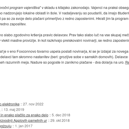
oročni program vajeništva
" v skladu s kitajsko zakonodajo. Vajenci na praksi obsega
o nadzorujejo lokalne oblasti in šole. V nadaljevanju so poudarili, da imajo študen
ti pa so za svoje delo plačani primerljivo z redno zaposlenimi. Hkrati jim ta prog
redno zaposlitev.
no slabo zgodovino kršenja pravic delavcev. Prav tako slabo luč na vse skupaj mečejo 
lekli mastne provizije. In kot razkrivajo preiskovalni novinarji, se redno zaposlen
st
je v eno Foxconnovo tovarno uspela poslati novinarja, ki se je izdajal za novega 
o delavci tam skromno nastanitev (beri: grozljive sobe v samskih domovih). Delavce
vseh razumnih meja. Nadure so pogoste in zanikrno plačane - dva dolarja na uro.
Re
o elektronike
::
27. nov 2022
a
::
13. maj 2019
in enako plačilo za enako delo
::
5. dec 2018
oizvodnji Applovih pametnih ur
::
29. okt 2018
ngžouju
::
1. jan 2017