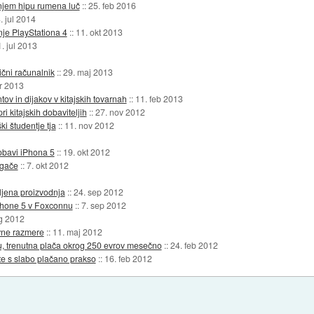
jem hipu rumena luč
::
25. feb 2016
. jul 2014
nje PlayStationa 4
::
11. okt 2013
. jul 2013
ični računalnik
::
29. maj 2013
r 2013
ov in dijakov v kitajskih tovarnah
::
11. feb 2013
 kitajskih dobaviteljih
::
27. nov 2012
i študentje tja
::
11. nov 2012
obavi iPhona 5
::
19. okt 2012
ugače
::
7. okt 2012
ljena proizvodnja
::
24. sep 2012
iPhone 5 v Foxconnu
::
7. sep 2012
g 2012
ovne razmere
::
11. maj 2012
u, trenutna plača okrog 250 evrov mesečno
::
24. feb 2012
nte s slabo plačano prakso
::
16. feb 2012