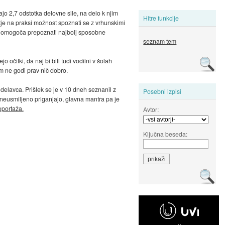
jo 2,7 odstotka delovne sile, na delo k njim
Hitre funkcije
tje na praksi možnost spoznati se z vrhunskimi
ram omogoča prepoznati najbolj sposobne
seznam tem
očitki, da naj bi bili tudi vodilni v šolah
im ne godi prav nič dobro.
delavca. Prišlek se je v 10 dneh seznanil z
Posebni izpisi
 neusmiljeno priganjajo, glavna mantra pa je
portaža.
Avtor:
Ključna beseda: