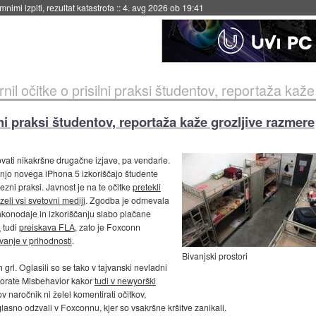
nimi izpiti, rezultat katastrofa
::
4. avg 2026 ob 19:41
il očitke o prisilni praksi študentov, reportaža kaže
ni praksi študentov, reportaža kaže grozljive razmere
ovati nikakršne drugačne izjave, pa vendarle.
dnjo novega iPhona 5 izkoriščajo študente
ezni praksi. Javnost je na te očitke
pretekli
zeli vsi svetovni mediji
. Zgodba je odmevala
akonodaje in izkoriščanju slabo plačane
a
tudi
preiskava FLA
, zato je Foxconn
vanje v prihodnosti
.
Bivanjski prostori
ih grl. Oglasili so se tako v tajvanski nevladni
porate Misbehavior kakor
tudi v newyorški
v naročnik ni želel komentirati očitkov,
glasno odzvali v Foxconnu, kjer so vsakršne kršitve zanikali.