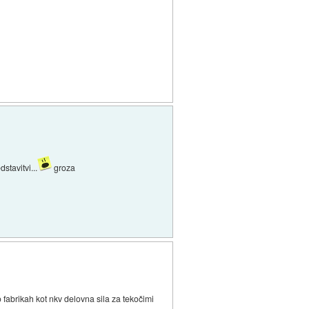
stavitvi...
groza
o fabrikah kot nkv delovna sila za tekočimi