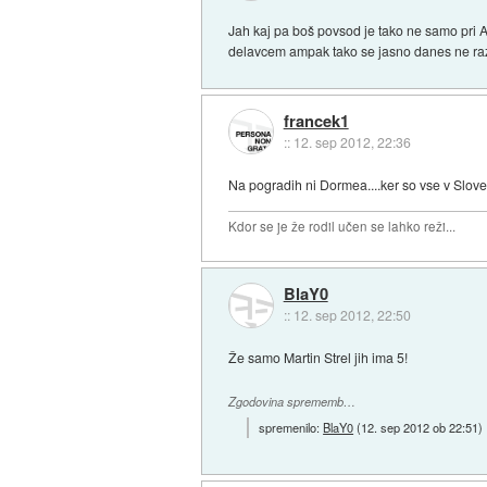
Jah kaj pa boš povsod je tako ne samo pri Ap
delavcem ampak tako se jasno danes ne raz
francek1
::
12. sep 2012, 22:36
Na pogradih ni Dormea....ker so vse v Sloven
Kdor se je že rodil učen se lahko reži...
BlaY0
::
12. sep 2012, 22:50
Že samo Martin Strel jih ima 5!
Zgodovina sprememb…
spremenilo:
BlaY0
(
12. sep 2012 ob 22:51
)