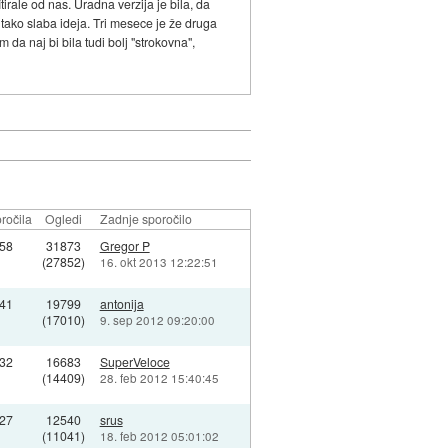
tirale od nas. Uradna verzija je bila, da
 tako slaba ideja. Tri mesece je že druga
 da naj bi bila tudi bolj "strokovna",
ročila
Ogledi
Zadnje sporočilo
58
31873
Gregor P
(27852)
16. okt 2013 12:22:51
41
19799
antonija
(17010)
9. sep 2012 09:20:00
32
16683
SuperVeloce
(14409)
28. feb 2012 15:40:45
27
12540
srus
(11041)
18. feb 2012 05:01:02