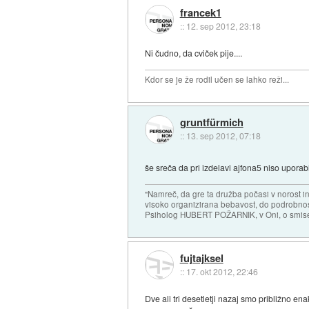
francek1
::
12. sep 2012, 23:18
Ni čudno, da cviček pije....
Kdor se je že rodil učen se lahko reži...
gruntfürmich
::
13. sep 2012, 07:18
še sreča da pri izdelavi ajfona5 niso uporablj
"Namreč, da gre ta družba počasi v norost i
visoko organizirana bebavost, do podrobnosti
Psiholog HUBERT POŽARNIK, v Oni, o smise
fujtajksel
::
17. okt 2012, 22:46
Dve ali tri desetletji nazaj smo približno en