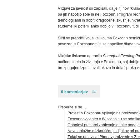
V izjavi za javnost so zapisali, da je njihov "
kratk
pa jih napotijo šole in ne Foxconn. Program redn
tehnologijami in dobiti dragocene izkušnje, hkra
študente, ki potem lahko dobijo v Foxconnu tudi 
Sliši se prepričljivo, a kaj ko ima Foxconn resnič
povezani s Foxconnom in za napotitve študentov v
Kitajska tiskovna agencija
Shanghai Evening Po
načinom dela in življenja v Foxconnu, saj dobij
brezpogojno izpolnjevati ukaze in delati preko 
6 komentarjev
Preberite si še…
Protesti v Foxconnu vplivajo na proizvodnj
Foxconnov center v Wisconsinu se odmik
Googlovi prekarci zahtevajo enake pogoje 
Nove obtožbe o izkoriščanju dijakov pri pr
Zakaj se polovica iPhonov proizvede v Že