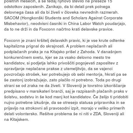
poletnih mesecih, a še tedaj njihovo število ne preseže 15
odstotkov zaposlenih. Zanikajo, da bi delali prek polnega
delovnega časa ali da bi živeli v človeka nevrednih razmerah.
SACOM (Hongkonški Students and Scholars Against Corporate
Misbehavior), neodvisni časniki in China Labor Watch poudarjajo,
da to ne drži in da Foxconn načrtno krati delavske pravice.
Foxconn je znani kršitelj delavskih pravic, ki je vse krute odtenke
kapitalizma prignal do skrajnosti. A problem neplačanih ali
podplačanih praks je na Kitajsko prišel z Zahoda. V današnjem
konkurenčnem svetu, kjer se za vsako delovno mesto tre
kandidatov, si podjetja lahko privoščiti pogojevati zaposlitev z
opravljanje neplačane prakse z utemeljitvijo, da se vajenci
povzročajo strošek, ker potrebujejo ob sebi mentorja, hkrati pa se
še zastonj izobražujejo, zato plačilo ni potrebno. Toda po drugi
strani se od zraka ne da živeti. V Sloveniji je tovrstno izkoriščanje
predpisano v marsikateri branži, saj je razpisanih plačanih praks v
šolstvu, sodstvu in še kod manj kot kandidatov. Če želijo ti pridobiti
nujno potrebne izkušnje, da se otresejo statusa pripravnika in se
prijavijo na strokovni ali pravosodni izpit, morajo v veliko primerih
delati volontersko. Rešitve problema še ni niti v ZDA, Sloveniji ali
na Kitajskem.