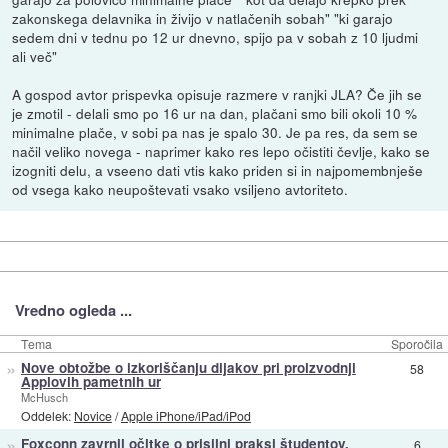
zakonskega delavnika in živijo v natlačenih sobah" "ki garajo
sedem dni v tednu po 12 ur dnevno, spijo pa v sobah z 10 ljudmi
ali več"
A gospod avtor prispevka opisuje razmere v ranjki JLA? Če jih se
je zmotil - delali smo po 16 ur na dan, plačani smo bili okoli 10 %
minimalne plače, v sobi pa nas je spalo 30. Je pa res, da sem se
načil veliko novega - naprimer kako res lepo očistiti čevlje, kako se
izogniti delu, a vseeno dati vtis kako priden si in najpomembnješe
od vsega kako neupoštevati vsako vsiljeno avtoriteto.
Vredno ogleda ...
Tema
Sporočila
»
Nove obtožbe o izkoriščanju dijakov pri proizvodnji
58
Applovih pametnih ur
McHusch
Oddelek:
Novice
/
Apple iPhone/iPad/iPod
»
Foxconn zavrnil očitke o prisilni praksi študentov,
6