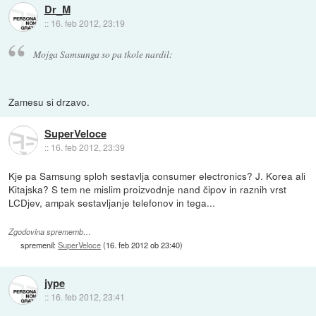
Dr_M
::
16. feb 2012, 23:19
Mojga Samsunga so pa tkole nardil:
Zamesu si drzavo.
SuperVeloce
::
16. feb 2012, 23:39
Kje pa Samsung sploh sestavlja consumer electronics? J. Korea ali
Kitajska? S tem ne mislim proizvodnje nand čipov in raznih vrst
LCDjev, ampak sestavljanje telefonov in tega...
Zgodovina sprememb…
spremenil:
SuperVeloce
(
16. feb 2012 ob 23:40
)
jype
::
16. feb 2012, 23:41