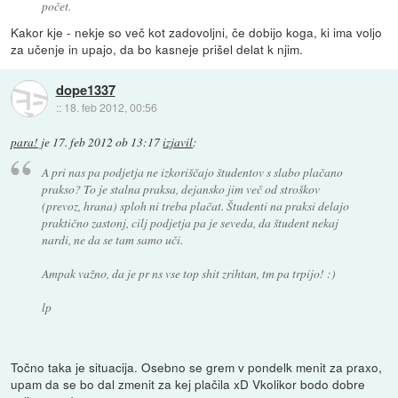
počet.
Kakor kje - nekje so več kot zadovoljni, če dobijo koga, ki ima voljo
za učenje in upajo, da bo kasneje prišel delat k njim.
dope1337
::
18. feb 2012, 00:56
para!
je
17. feb 2012 ob 13:17
izjavil
:
A pri nas pa podjetja ne izkoriščajo študentov s slabo plačano
prakso? To je stalna praksa, dejansko jim več od stroškov
(prevoz, hrana) sploh ni treba plačat. Študenti na praksi delajo
praktično zastonj, cilj podjetja pa je seveda, da študent nekaj
nardi, ne da se tam samo uči.
Ampak važno, da je pr ns vse top shit zrihtan, tm pa trpijo! :)
lp
Točno taka je situacija. Osebno se grem v pondelk menit za praxo,
upam da se bo dal zmenit za kej plačila xD Vkolikor bodo dobre