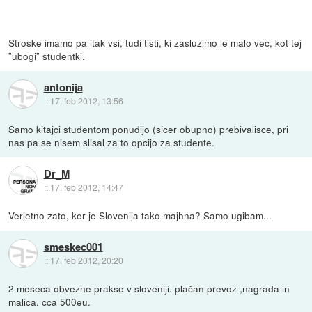
Stroske imamo pa itak vsi, tudi tisti, ki zasluzimo le malo vec, kot tej
”ubogi” studentki.
antonija
::
17. feb 2012, 13:56
Samo kitajci studentom ponudijo (sicer obupno) prebivalisce, pri
nas pa se nisem slisal za to opcijo za studente.
Dr_M
::
17. feb 2012, 14:47
Verjetno zato, ker je Slovenija tako majhna? Samo ugibam...
smeskec001
::
17. feb 2012, 20:20
2 meseca obvezne prakse v sloveniji. plačan prevoz ,nagrada in
malica. cca 500eu.