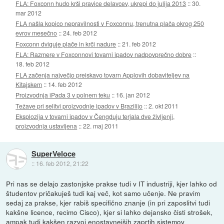
FLA: Foxconn hudo krši pravice delavcev, ukrepi do julija 2013
::
30.
mar 2012
FLA našla kopico nepravilnosti v Foxconnu, trenutna plača okrog 250
evrov mesečno
::
24. feb 2012
Foxconn dviguje plače in krči nadure
::
21. feb 2012
FLA: Razmere v Foxconnovi tovarni ipadov nadpovprečno dobre
::
18. feb 2012
FLA začenja največjo preiskavo tovarn Applovih dobaviteljev na
Kitajskem
::
14. feb 2012
Proizvodnja iPada 3 v polnem teku
::
16. jan 2012
Težave pri selitvi proizvodnje ipadov v Brazilijo
::
2. okt 2011
Eksplozija v tovarni ipadov v Čengduju terjala dve življenji,
proizvodnja ustavljena
::
22. maj 2011
SuperVeloce
::
16. feb 2012, 21:22
Pri nas se delajo zastonjske prakse tudi v IT industriji, kjer lahko od
študentov pričakuješ tudi kaj več, kot samo učenje. Ne pravim
sedaj za prakse, kjer rabiš specifično znanje (in pri zaposlitvi tudi
kakšne licence, recimo Cisco), kjer si lahko dejansko čisti strošek,
ampak tudi kakšen razvoj enostavnejših zaprtih sistemov