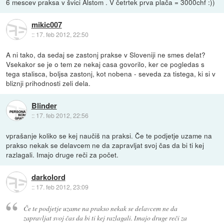
6 mescev praksa v švici Alstom . V četrtek prva plača = 3000chf :))
mikic007
::
17. feb 2012, 22:50
A ni tako, da sedaj se zastonj prakse v Sloveniji ne smes delat?
Vsekakor se je o tem ze nekaj casa govorilo, ker ce pogledas s
tega stalisca, boljsa zastonj, kot nobena - seveda za tistega, ki si v
bliznji prihodnosti zeli dela.
Blinder
::
17. feb 2012, 22:56
vprašanje koliko se kej naučiš na praksi. Če te podjetje uzame na
prakso nekak se delavcem ne da zapravljat svoj čas da bi ti kej
razlagali. Imajo druge reči za počet.
darkolord
::
17. feb 2012, 23:09
Če te podjetje uzame na prakso nekak se delavcem ne da
zapravljat svoj čas da bi ti kej razlagali. Imajo druge reči za