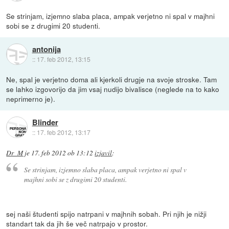
Se strinjam, izjemno slaba placa, ampak verjetno ni spal v majhni
sobi se z drugimi 20 studenti.
antonija
::
17. feb 2012, 13:15
Ne, spal je verjetno doma ali kjerkoli drugje na svoje stroske. Tam
se lahko izgovorijo da jim vsaj nudijo bivalisce (neglede na to kako
neprimerno je).
Blinder
::
17. feb 2012, 13:17
Dr_M
je
17. feb 2012 ob 13:12
izjavil
:
Se strinjam, izjemno slaba placa, ampak verjetno ni spal v
majhni sobi se z drugimi 20 studenti.
sej naši študenti spijo natrpani v majhnih sobah. Pri njih je nižji
standart tak da jih še več natrpajo v prostor.