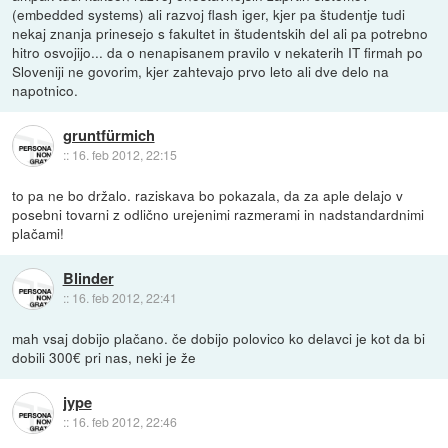
(embedded systems) ali razvoj flash iger, kjer pa študentje tudi
nekaj znanja prinesejo s fakultet in študentskih del ali pa potrebno
hitro osvojijo... da o nenapisanem pravilo v nekaterih IT firmah po
Sloveniji ne govorim, kjer zahtevajo prvo leto ali dve delo na
napotnico.
gruntfürmich
::
16. feb 2012, 22:15
to pa ne bo držalo. raziskava bo pokazala, da za aple delajo v
posebni tovarni z odlično urejenimi razmerami in nadstandardnimi
plačami!
Blinder
::
16. feb 2012, 22:41
mah vsaj dobijo plačano. če dobijo polovico ko delavci je kot da bi
dobili 300€ pri nas, neki je že
jype
::
16. feb 2012, 22:46