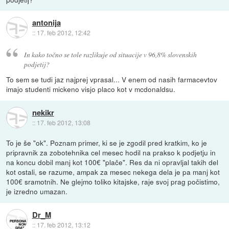
antonija
::
17. feb 2012, 12:42
In kako točno se tole razlikuje od situacije v 96,8% slovenskih
podjetij?
To sem se tudi jaz najprej vprasal... V enem od nasih farmacevtov
imajo studenti mickeno visjo placo kot v mcdonaldsu.
nekikr
::
17. feb 2012, 13:08
To je še "ok". Poznam primer, ki se je zgodil pred kratkim, ko je
pripravnik za zobotehnika cel mesec hodil na prakso k podjetju in
na koncu dobil manj kot 100€ "plače". Res da ni opravljal takih del
kot ostali, se razume, ampak za mesec nekega dela je pa manj kot
100€ sramotnih. Ne glejmo toliko kitajske, raje svoj prag počistimo,
je izredno umazan.
Dr_M
::
17. feb 2012, 13:12