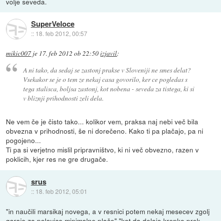
volje seveda.
SuperVeloce
::
18. feb 2012, 00:57
mikic007
je
17. feb 2012 ob 22:50
izjavil
:
A ni tako, da sedaj se zastonj prakse v Sloveniji ne smes delat?
Vsekakor se je o tem ze nekaj casa govorilo, ker ce pogledas s
tega stalisca, boljsa zastonj, kot nobena - seveda za tistega, ki si
v bliznji prihodnosti zeli dela.
Ne vem če je čisto tako... kolikor vem, praksa naj nebi več bila
obvezna v prihodnosti, še ni dorečeno. Kako ti pa plačajo, pa ni
pogojeno...
Ti pa si verjetno mislil pripravništvo, ki ni več obvezno, razen v
poklicih, kjer res ne gre drugače.
srus
::
18. feb 2012, 05:01
"in naučili marsikaj novega, a v resnici potem nekaj mesecev zgolj
garajo za polovico minimalne plače" "kot da delajo krepko prek