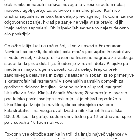
elektronike in naučili marsikaj novega, a v resnici potem nekaj
mesecev zgolj garajo za polovico minimalne plače. Ker niso
uradno zaposleni, ampak tam delajo prek agencij, Foxconn zanika
odgovornost zanje, hkrati pa zanje ne velja vrsta pravic, ki jih
imajo redno zaposleni. Ob inšpekcijah seveda to najeto delovno
silo poskrijejo.
Obtožbe letijo tudi na račun šol, ki so v navezi s Foxconnom.
Novinarji so odkrili, da obstoji cela mreža podkupljenih uradnikov
in vodstev šol, ki dobijo iz Foxconna finančno nagrado za vsakega
študenta, ki pride delat tja. Študentje iz revnih delov Kitajske pa
medtem nimajo druge možnosti, kot da delajo krepko prek
zakonskega delavnika in živijo v natlačenih sobah, ki so primerljive
s katastrofalnimi razmerami v slovenskih samskih domovih za
gradbene delavce iz tujine. Kdor se poizkusi upreti, mu grozi
izključitev s šole. Kitajski časnik
je v tovarno
Nanfang Zhuoumo
pod krinko poslal svojega novinarja, ki je objavil
reportažo
o
izkoriščanju. Iz nje je razvidno, da so bivanjske razmere
katastrofalne - na vsega dveh kvadratnih kilometrih se stiska
300.000 ljudi, ki garajo sedem dni v tednu po 12 ur dnevno, spijo
pa v sobah z 10 ljudmi ali več.
Foxconn vse obtožbe zanika in trdi, da imajo največ vajencev v