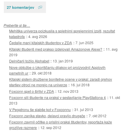
27 komentarjev
Preberite si še…
Mehiška univerza poizkusila s spletnimi sprejemnimi izpiti, rezultat
katastrofa
::
4. avg 2026
Čedalje manj kitajskih študentov v ZDA
::
7. jun 2025
Kitajski študenti med prakso izdelovali Amazonove Alexe?
::
11. avg
2019
Delničarji tožijo Alphabet
::
13. jan 2019
Nove obtožbe o izkoriščanju dijakov pri proizvodnji Applovih
pametnih ur
::
29. okt 2018
Kitajski sistem družbene bonitetne ocene v praksi: zaradi grehov
staršev otroci ne morejo na univerze
::
16. jul 2018
Foxconn spet o širitvi v ZDA
::
12. nov 2013
Foxconn sili študente na praksi v sestavljanje PlayStationa 4
::
11. okt
2013
V Pegatronu še slabše kot v Foxconnu
::
31. jul 2013
Foxconn zanika stavko, delavci pravijo drugače
::
7. okt 2012
Foxconn zavrnil očitke o prisilni praksi študentov, reportaža kaže
grozljive razmere
::
12. sep 2012