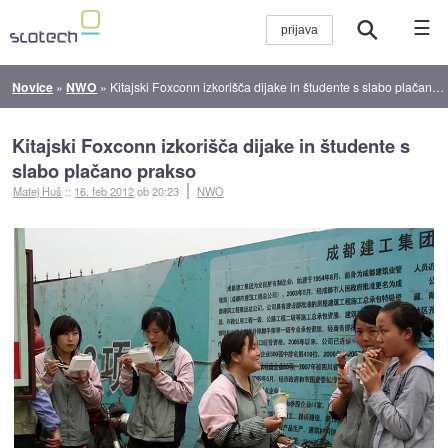
☰
Novice
»
NWO
»
Kitajski Foxconn izkorišča dijake in študente s slabo plačano prakso
Kitajski Foxconn izkorišča dijake in študente s
slabo plačano prakso
Matej Huš
::
16. feb 2012
ob 20:23
NWO