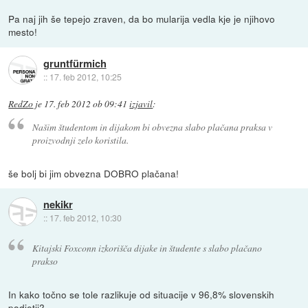
Pa naj jih še tepejo zraven, da bo mularija vedla kje je njihovo
mesto!
gruntfürmich
::
17. feb 2012, 10:25
RedZo
je
17. feb 2012 ob 09:41
izjavil
:
Našim študentom in dijakom bi obvezna slabo plačana praksa v
proizvodnji zelo koristila.
še bolj bi jim obvezna DOBRO plačana!
nekikr
::
17. feb 2012, 10:30
Kitajski Foxconn izkorišča dijake in študente s slabo plačano
prakso
In kako točno se tole razlikuje od situacije v 96,8% slovenskih
podjetij?