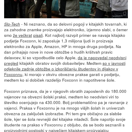
- Ni neznano, da so delovni pogoji v kitajskih tovarnah, ki
Slo-Tech
za zahodne znamke proizvajajo elektroniko, izjemno slabi, o čemer
smo
že večkrat
pisali
. Kot najbolj razvpit primer se navaja kitajsko
podjetje Foxconn, ki zaposluje 1,3 milijona ljudi in proizvaja
elektroniko za Apple, Amazon, HP in mnoga druga podjetja. Na
dan prihajajo nove in nove obtožbe o hudih kršitvah pravic
delavcev, ki so vzpodbudile celo Apple,
da je napovedal neodvisni
pregled
kitajskih obratov svojih dobaviteljev. Medtem
so v javnosti
odjeknile zadnje obtožbe o izkoriščanju študentov in dijakov v
Foxconnu
, ki morajo v okviru obvezne prakse garati v podjetju,
medtem ko si dobiček razdelijo Foxconn in napotitvene šole.
Foxconn priznava, da je v njegovih obratih zaposlenih do 180.000
vajencev na obvezni šolski praksi, medtem ko neodvisni viri to
številko ocenjujejo na 430.000. Bolj problematično pa je ravnanje z
vajenci. Praksa v Foxconnu je na mnogo višjih šolah in univerzah
obvezna za zaključek izobrazbe. Pri tem gre običajno za slabše
šole, kjer se šola revnejši del kitajske mladeži. Šole napotijo svoje
študente na prakso v Foxconnu z obljubo, da se bodo seznanili s
proizvodnimi postopki v največjem kitajskem proizvajalcu