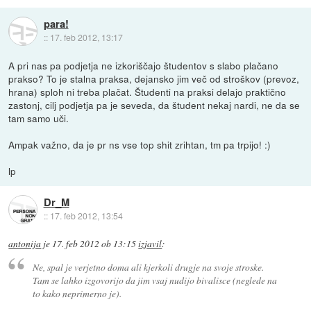
para!
::
17. feb 2012, 13:17
A pri nas pa podjetja ne izkoriščajo študentov s slabo plačano
prakso? To je stalna praksa, dejansko jim več od stroškov (prevoz,
hrana) sploh ni treba plačat. Študenti na praksi delajo praktično
zastonj, cilj podjetja pa je seveda, da študent nekaj nardi, ne da se
tam samo uči.
Ampak važno, da je pr ns vse top shit zrihtan, tm pa trpijo! :)
lp
Dr_M
::
17. feb 2012, 13:54
antonija
je
17. feb 2012 ob 13:15
izjavil
:
Ne, spal je verjetno doma ali kjerkoli drugje na svoje stroske.
Tam se lahko izgovorijo da jim vsaj nudijo bivalisce (neglede na
to kako neprimerno je).