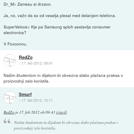
Dr_M> Zamesu si drzavo.
Ja, no, važn da so od veselja plesal med delanjem telefona.
SuperVeloce> Kje pa Samsung sploh sestavlja consumer
electronics?
V Foxconnu.
RedZo
::
17. feb 2012, 09:41
Našim študentom in dijakom bi obvezna slabo plačana praksa v
proizvodnji zelo koristila.
Smurf
::
17. feb 2012, 10:11
RedZo
je
17. feb 2012 ob 09:41
izjavil
:
Našim študentom in dijakom bi obvezna slabo plačana praksa v
proizvodnji zelo koristila.