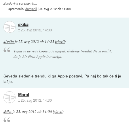
Zgodovina sprememb…
spremenilo:
damjanll
(
25. avg 2012 ob 14:30
)
skika
::
25. avg 2012, 14:30
s1m0n
je
25. avg 2012 ob 14:25
izjavil
:
Temu se ne reče kopiranje ampak sledenje trendu! Ne si mislit,
da je Air čista Apple inovacija.
Seveda sledenje trendu ki ga Apple postavi. Pa naj bo tak če ti je
lažje.
Marat
::
25. avg 2012, 14:30
skika
je
25. avg 2012 ob 14:06
izjavil
: