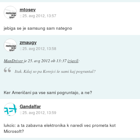
mtosev
::
25. avg 2012, 13:57
jebiga se je samsung sam nategno
zmaugy
::
25. avg 2012, 13:58
ManDriver
je
25. avg 2012 ob 13:37
izjavil
:
Itak. Kdaj so pa Korejci še sami kaj pogruntal?
Ker Američani pa vse sami pogruntajo, a ne?
Gandalfar
::
25. avg 2012, 13:59
lukcic: a ta zabavna elektronika k naredi vec prometa kot
Microsoft?