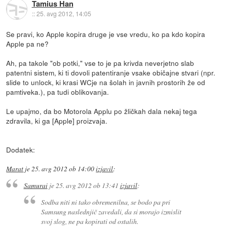
Tamius Han
::
25. avg 2012, 14:05
Se pravi, ko Apple kopira druge je vse vredu, ko pa kdo kopira
Apple pa ne?
Ah, pa takole "ob potki," vse to je pa krivda neverjetno slab
patentni sistem, ki ti dovoli patentiranje vsake običajne stvari (npr.
slide to unlock, ki krasi WCje na šolah in javnih prostorih že od
pamtiveka.), pa tudi oblikovanja.
Le upajmo, da bo Motorola Applu po žličkah dala nekaj tega
zdravila, ki ga [Apple] proizvaja.
Dodatek:
Marat
je
25. avg 2012 ob 14:00
izjavil
:
Samurai
je
25. avg 2012 ob 13:41
izjavil
:
Sodba niti ni tako obremenilna, se bodo pa pri
Samsung naslednjič zavedali, da si morajo izmislit
svoj slog, ne pa kopirati od ostalih.