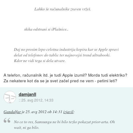
Lahko še računalnike zraven vržeš.
skika odstrani si iPlašnice..
Daj no prosim lepo celotna industrija kopira kar se Apple spravi
delat od telefonov do tablic ter najnovejsi trend ultrabooki.
Kdor ne vidi tega si dela utvare.
A telefon, računalnik itd. je tudi Apple izumil? Morda tudi elektriko?
Za nekatere kot da se je svet začel pred ne vem - petimi leti?
damjanll
::
25. avg 2012, 14:33
Gandalfar
je
25. avg 2012 ob 14:31
izjavil
:
No ce to res, Samsungu ne bi bilo tezko pokazat prior-arta. Oh
wait, ni ga bilo.