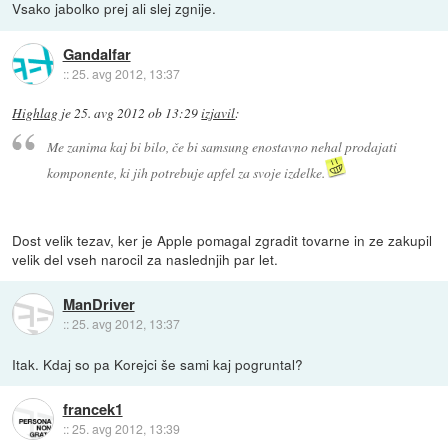
Vsako jabolko prej ali slej zgnije.
Gandalfar
::
25. avg 2012, 13:37
Highlag
je
25. avg 2012 ob 13:29
izjavil
:
Me zanima kaj bi bilo, če bi samsung enostavno nehal prodajati
komponente, ki jih potrebuje apfel za svoje izdelke.
Dost velik tezav, ker je Apple pomagal zgradit tovarne in ze zakupil
velik del vseh narocil za naslednjih par let.
ManDriver
::
25. avg 2012, 13:37
Itak. Kdaj so pa Korejci še sami kaj pogruntal?
francek1
::
25. avg 2012, 13:39