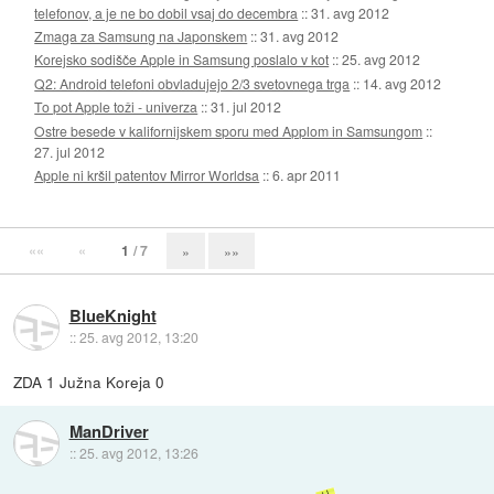
telefonov, a je ne bo dobil vsaj do decembra
::
31. avg 2012
Zmaga za Samsung na Japonskem
::
31. avg 2012
Korejsko sodišče Apple in Samsung poslalo v kot
::
25. avg 2012
Q2: Android telefoni obvladujejo 2/3 svetovnega trga
::
14. avg 2012
To pot Apple toži - univerza
::
31. jul 2012
Ostre besede v kalifornijskem sporu med Applom in Samsungom
::
27. jul 2012
Apple ni kršil patentov Mirror Worldsa
::
6. apr 2011
««
«
1
/ 7
»
»»
BlueKnight
::
25. avg 2012, 13:20
ZDA 1 Južna Koreja 0
ManDriver
::
25. avg 2012, 13:26