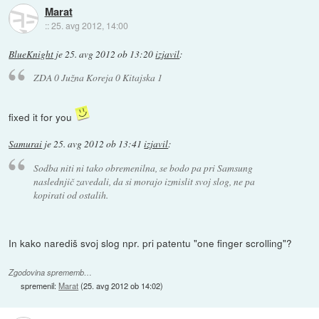
Marat
::
25. avg 2012, 14:00
BlueKnight
je
25. avg 2012 ob 13:20
izjavil
:
ZDA 0 Južna Koreja 0 Kitajska 1
fixed it for you
Samurai
je
25. avg 2012 ob 13:41
izjavil
:
Sodba niti ni tako obremenilna, se bodo pa pri Samsung
naslednjič zavedali, da si morajo izmislit svoj slog, ne pa
kopirati od ostalih.
In kako narediš svoj slog npr. pri patentu "one finger scrolling"?
Zgodovina sprememb…
spremenil:
Marat
(
25. avg 2012 ob 14:02
)