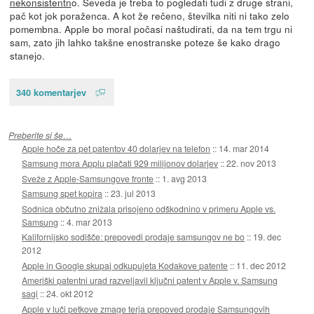
nekonsistentn
o. Seveda je treba to pogledati tudi z druge strani,
pač kot jok poraženca. A kot že rečeno, številka niti ni tako zelo
pomembna. Apple bo moral počasi naštudirati, da na tem trgu ni
sam, zato jih lahko takšne enostranske poteze še kako drago
stanejo.
340 komentarjev
Preberite si še…
Apple hoče za pet patentov 40 dolarjev na telefon
::
14. mar 2014
Samsung mora Applu plačati 929 milijonov dolarjev
::
22. nov 2013
Sveže z Apple-Samsungove fronte
::
1. avg 2013
Samsung spet kopira
::
23. jul 2013
Sodnica občutno znižala prisojeno odškodnino v primeru Apple vs.
Samsung
::
4. mar 2013
Kalifornijsko sodišče: prepovedi prodaje samsungov ne bo
::
19. dec
2012
Apple in Google skupaj odkupujeta Kodakove patente
::
11. dec 2012
Ameriški patentni urad razveljavil ključni patent v Apple v. Samsung
sagi
::
24. okt 2012
Apple v luči petkove zmage terja prepoved prodaje Samsungovih