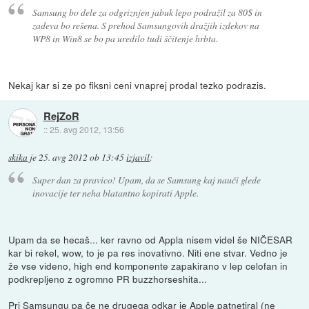
Samsung bo dele za odgriznjen jabuk lepo podražil za 80$ in
zadeva bo rešena. S prehod Samsungovih dražjih izdekov na
WP8 in Win8 se bo pa uredilo tudi ščitenje hrbta.
Nekaj kar si ze po fiksni ceni vnaprej prodal tezko podrazis.
RejZoR
::
25. avg 2012, 13:56
skika
je
25. avg 2012 ob 13:45
izjavil
:
Super dan za pravico! Upam, da se Samsung kaj nauči glede
inovacije ter neha blatantno kopirati Apple.
Upam da se hecaš... ker ravno od Appla nisem videl še NIČESAR
kar bi rekel, wow, to je pa res inovativno. Niti ene stvar. Vedno je
že vse videno, high end komponente zapakirano v lep celofan in
podkrepljeno z ogromno PR buzzhorseshita...
Pri Samsungu pa če ne drugega odkar je Apple patnetiral (ne