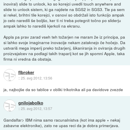
inoviral) slide to unlock, ko so korejci uvedli touch anywhere and
slide to unlock sistem, ki ga najdete na SGS2 in SGS3. Tle pa sem
si rekel, brihtni tile korejci, v osnovi so obdržali isto funkcijo ampak
jo celo naredili še boljšo, ker ti ni treba potegnit točno po sliderju
ampak lahko to narediš kjerkoli na ekranu.
Appla pa prav zarad vseh teh tožarjen ne maram že iz principa, pa
si lahko svoje imaginarne inovacije nekam zataknejo če hočejo. Da
ustvariš mega imperij preko tožarjenj, šikaniranja in oviranja drugih
proizvajalcev na podlagi takih traparij kot se jih spomni Apple, taka
firma ni vredna da obstaja.
flbroker
::
25. avg 2012, 13:56
ja, najbojše da so tablice v obliki trikotnika ali pa davidove zvezde
gnilojabolko
::
25. avg 2012, 13:57
Gandalfar> IBM nima samo racunalnistva (kot ima apple + nekaj
zabavne elektronike), zato ne upas reci da je dobra primerjava.