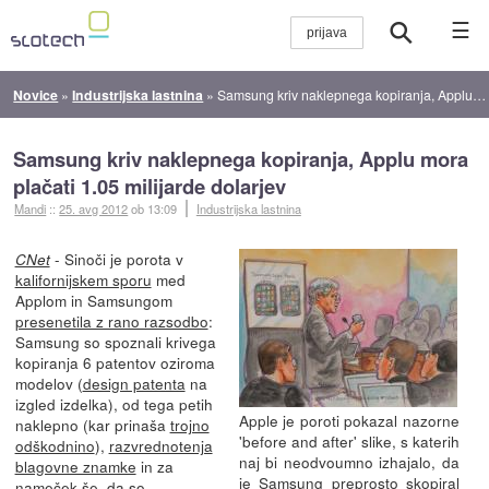
☰
Novice
»
Industrijska lastnina
»
Samsung kriv naklepnega kopiranja, Applu mora plačati 1.05 milijarde dolarjev
Samsung kriv naklepnega kopiranja, Applu mora
plačati 1.05 milijarde dolarjev
Mandi
::
25. avg 2012
ob 13:09
Industrijska lastnina
- Sinoči je porota v
CNet
kalifornijskem sporu
med
Applom in Samsungom
presenetila z rano razsodbo
:
Samsung so spoznali krivega
kopiranja 6 patentov oziroma
modelov (
design patenta
na
izgled izdelka), od tega petih
Apple je poroti pokazal nazorne
naklepno (kar prinaša
trojno
'before and after' slike, s katerih
odškodnino
),
razvrednotenja
naj bi neodvoumno izhajalo, da
blagovne znamke
in za
je Samsung preprosto skopiral
nameček še, da so