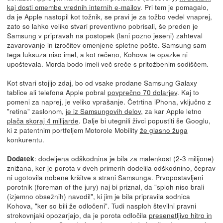
kaj dosti omembe vrednih internih e-mailov
. Pri tem je pomagalo,
da je Apple nastopil kot tožnik, se pravi je za tožbo vedel vnaprej,
zato so lahko veliko stvari preventivno pobrisali, še preden je
Samsung v pripravah na postopek (lani pozno jeseni) zahteval
zavarovanje in izročitev omenjene spletne pošte. Samsung sam
tega luksuza niso imel, a kot rečeno, Kohova te opazke ni
upoštevala. Morda bodo imeli več sreče s pritožbenim sodiščem.
Kot stvari stojijo zdaj, bo od vsake prodane Samsung Galaxy
tablice ali telefona Apple pobral
povprečno 70 dolarjev
. Kaj to
pomeni za naprej, je veliko vprašanje. Četrtina iPhona, vključno z
"retina" zaslonom,
je iz Samsungovih delov
, za kar Apple letno
plača skoraj 4 milijarde
. Dalje bi utegnili živci popustiti še Googlu,
ki z patentnim portfeljem Motorole Mobility
že glasno žuga
konkurentu.
: dodeljena odškodnina je bila za malenkost (2-3 milijone)
Dodatek
znižana, ker je porota v dveh primerih dodelila odškodnino, čeprav
ni ugotovila nobene kršitve s strani Samsunga. Prvopostavljeni
porotnik (foreman of the jury) naj bi priznal, da "sploh niso brali
(izjemno obsežnih) navodil", ki jim je bila pripravila sodnica
Kohova, "ker so bili že odločeni". Tudi nasploh številni pravni
strokovnjaki opozarjajo, da je porota odločila
presenetljivo hitro in