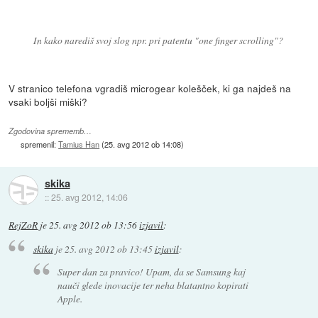
In kako narediš svoj slog npr. pri patentu "one finger scrolling"?
V stranico telefona vgradiš microgear kolešček, ki ga najdeš na
vsaki boljši miški?
Zgodovina sprememb…
spremenil:
Tamius Han
(
25. avg 2012 ob 14:08
)
skika
::
25. avg 2012, 14:06
RejZoR
je
25. avg 2012 ob 13:56
izjavil
:
skika
je
25. avg 2012 ob 13:45
izjavil
:
Super dan za pravico! Upam, da se Samsung kaj
nauči glede inovacije ter neha blatantno kopirati
Apple.