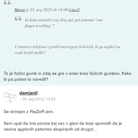
Marat
je
25. avg 2012 ob 14:00
izjavil
:
In kako narediš svoj slog npr. pri patentu "one
finger scrolling"?
V stranico telefona vgradiš microgear kolešček, ki ga najdeš na
vsaki boljši miški?
To je fizični gumb in zdaj se gre v smer brez fizičnih gumbov. Kako
bi pa potem to naredil?
damjanll
::
25. avg 2012, 14:29
Se strinjam z RejZoR-jem.
Sem upal da ima porota kaj vec v glavi da bojo sprevidli da je
vecina applovih patentov skopiranih od drugot...