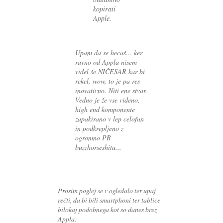
kopirati
Apple.
Upam da se hecaš... ker
ravno od Appla nisem
videl še NIČESAR kar bi
rekel, wow, to je pa res
inovativno. Niti ene stvar.
Vedno je že vse videno,
high end komponente
zapakirano v lep celofan
in podkrepljeno z
ogromno PR
buzzhorseshita...
Prosim poglej se v ogledalo ter upaj
rečti, da bi bili smartphoni ter tablice
bilokaj podobnega kot so danes brez
Appla.