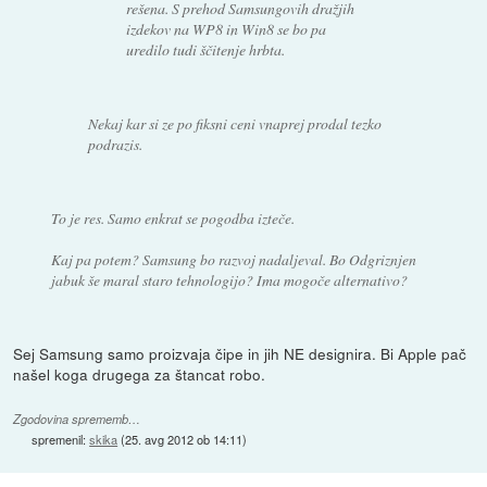
rešena. S prehod Samsungovih dražjih
izdekov na WP8 in Win8 se bo pa
uredilo tudi ščitenje hrbta.
Nekaj kar si ze po fiksni ceni vnaprej prodal tezko
podrazis.
To je res. Samo enkrat se pogodba izteče.
Kaj pa potem? Samsung bo razvoj nadaljeval. Bo Odgriznjen
jabuk še maral staro tehnologijo? Ima mogoče alternativo?
Sej Samsung samo proizvaja čipe in jih NE designira. Bi Apple pač
našel koga drugega za štancat robo.
Zgodovina sprememb…
spremenil:
skika
(
25. avg 2012 ob 14:11
)