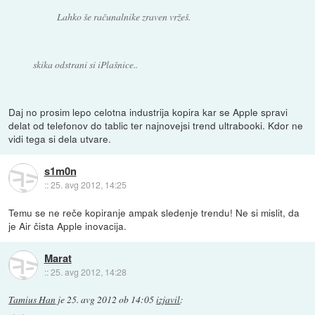
Lahko še računalnike zraven vržeš.
skika odstrani si iPlašnice..
Daj no prosim lepo celotna industrija kopira kar se Apple spravi
delat od telefonov do tablic ter najnovejsi trend ultrabooki. Kdor ne
vidi tega si dela utvare.
s1m0n
::
25. avg 2012, 14:25
Temu se ne reče kopiranje ampak sledenje trendu! Ne si mislit, da
je Air čista Apple inovacija.
Marat
::
25. avg 2012, 14:28
Tamius Han
je
25. avg 2012 ob 14:05
izjavil
: