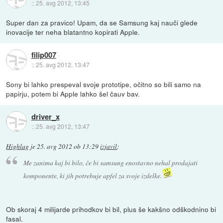
::
25. avg 2012, 13:45
Super dan za pravico! Upam, da se Samsung kaj nauči glede
inovacije ter neha blatantno kopirati Apple.
filip007
::
25. avg 2012, 13:47
Sony bi lahko prespeval svoje prototipe, očitno so bili samo na
papirju, potem bi Apple lahko šel čauv bav.
driver_x
::
25. avg 2012, 13:47
Highlag
je
25. avg 2012 ob 13:29
izjavil
:
Me zanima kaj bi bilo, če bi samsung enostavno nehal prodajati
komponente, ki jih potrebuje apfel za svoje izdelke.
Ob skoraj 4 milijarde prihodkov bi bil, plus še kakšno odškodnino bi
fasal.