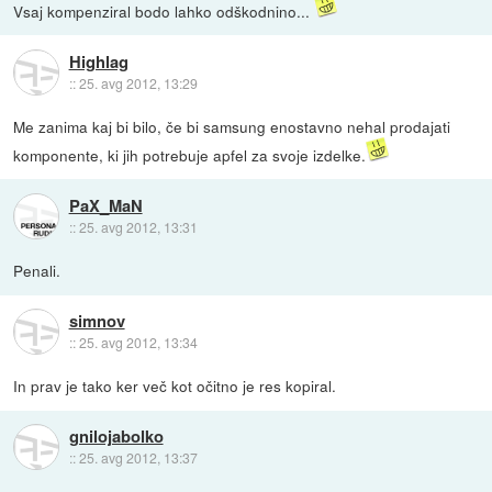
Vsaj kompenziral bodo lahko odškodnino...
Highlag
::
25. avg 2012, 13:29
Me zanima kaj bi bilo, če bi samsung enostavno nehal prodajati
komponente, ki jih potrebuje apfel za svoje izdelke.
PaX_MaN
::
25. avg 2012, 13:31
Penali.
simnov
::
25. avg 2012, 13:34
In prav je tako ker več kot očitno je res kopiral.
gnilojabolko
::
25. avg 2012, 13:37