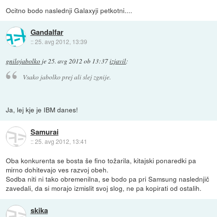
Ocitno bodo naslednji Galaxyji petkotni....
Gandalfar
::
25. avg 2012, 13:39
gnilojabolko
je
25. avg 2012 ob 13:37
izjavil
:
Vsako jabolko prej ali slej zgnije.
Ja, lej kje je IBM danes!
Samurai
::
25. avg 2012, 13:41
Oba konkurenta se bosta še fino tožarila, kitajski ponaredki pa
mirno dohitevajo ves razvoj obeh.
Sodba niti ni tako obremenilna, se bodo pa pri Samsung naslednjič
zavedali, da si morajo izmislit svoj slog, ne pa kopirati od ostalih.
skika