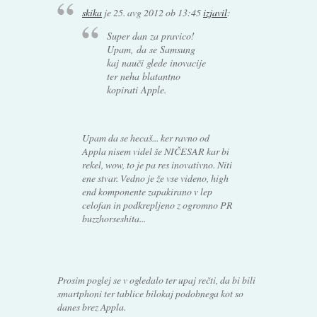
skika
je
25. avg 2012 ob 13:45
izjavil
:
Super dan za pravico!
Upam, da se Samsung
kaj nauči glede inovacije
ter neha blatantno
kopirati Apple.
Upam da se hecaš... ker ravno od
Appla nisem videl še NIČESAR kar bi
rekel, wow, to je pa res inovativno. Niti
ene stvar. Vedno je že vse videno, high
end komponente zapakirano v lep
celofan in podkrepljeno z ogromno PR
buzzhorseshita...
Prosim poglej se v ogledalo ter upaj rečti, da bi bili
smartphoni ter tablice bilokaj podobnega kot so
danes brez Appla.