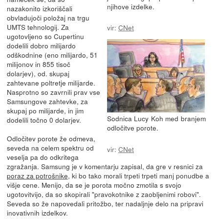
njihove izdelke.
nazakonito izkoriščali
obvladujoči položaj na trgu
UMTS tehnologij. Za
vir:
CNet
ugotovljeno so Cupertinu
dodelili dobro milijardo
odškodnine (eno milijardo, 51
milijonov in 855 tisoč
dolarjev), od. skupaj
zahtevane poltretje milijarde.
Nasprotno so zavrnili prav vse
Samsungove zahtevke, za
skupaj po milijarde, in jim
Sodnica Lucy Koh med branjem
dodelili točno 0 dolarjev.
odločitve porote.
Odločitev porote že odmeva,
seveda na celem spektru od
vir:
CNet
veselja pa do odkritega
zgražanja. Samsung je v komentarju zapisal, da gre v resnici za
poraz za potrošnike
, ki bo tako morali trpeti trpeti manj ponudbe a
višje cene. Menijo, da se je porota močno zmotila s svojo
ugotovitvijo, da so skopirali "pravokotnike z zaobljenimi robovi".
Seveda so že napovedali pritožbo, ter nadaljnje delo na pripravi
inovativnih izdelkov.