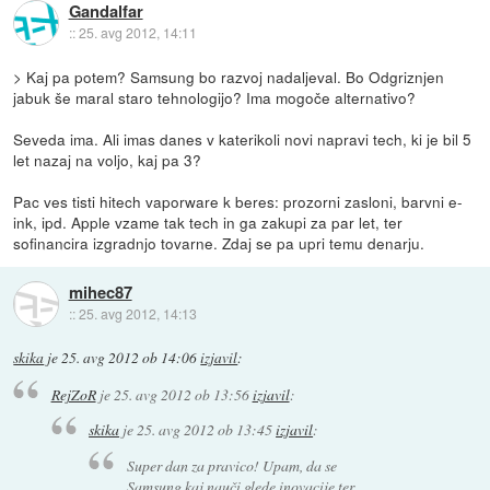
Gandalfar
::
25. avg 2012, 14:11
> Kaj pa potem? Samsung bo razvoj nadaljeval. Bo Odgriznjen
jabuk še maral staro tehnologijo? Ima mogoče alternativo?
Seveda ima. Ali imas danes v katerikoli novi napravi tech, ki je bil 5
let nazaj na voljo, kaj pa 3?
Pac ves tisti hitech vaporware k beres: prozorni zasloni, barvni e-
ink, ipd. Apple vzame tak tech in ga zakupi za par let, ter
sofinancira izgradnjo tovarne. Zdaj se pa upri temu denarju.
mihec87
::
25. avg 2012, 14:13
skika
je
25. avg 2012 ob 14:06
izjavil
:
RejZoR
je
25. avg 2012 ob 13:56
izjavil
:
skika
je
25. avg 2012 ob 13:45
izjavil
:
Super dan za pravico! Upam, da se
Samsung kaj nauči glede inovacije ter