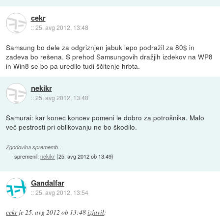
cekr
::
25. avg 2012, 13:48
Samsung bo dele za odgriznjen jabuk lepo podražil za 80$ in
zadeva bo rešena. S prehod Samsungovih dražjih izdekov na WP8
in Win8 se bo pa uredilo tudi ščitenje hrbta.
nekikr
::
25. avg 2012, 13:48
Samurai: kar konec koncev pomeni le dobro za potrošnika. Malo
več pestrosti pri oblikovanju ne bo škodilo.
Zgodovina sprememb…
spremenil:
nekikr
(
25. avg 2012 ob 13:49
)
Gandalfar
::
25. avg 2012, 13:54
cekr
je
25. avg 2012 ob 13:48
izjavil
: