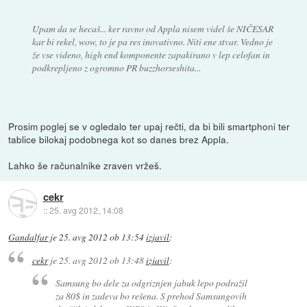
Upam da se hecaš... ker ravno od Appla nisem videl še NIČESAR
kar bi rekel, wow, to je pa res inovativno. Niti ene stvar. Vedno je
že vse videno, high end komponente zapakirano v lep celofan in
podkrepljeno z ogromno PR buzzhorseshita...
Prosim poglej se v ogledalo ter upaj rečti, da bi bili smartphoni ter
tablice bilokaj podobnega kot so danes brez Appla.
Lahko še računalnike zraven vržeš.
cekr
::
25. avg 2012, 14:08
Gandalfar
je
25. avg 2012 ob 13:54
izjavil
:
cekr
je
25. avg 2012 ob 13:48
izjavil
:
Samsung bo dele za odgriznjen jabuk lepo podražil
za 80$ in zadeva bo rešena. S prehod Samsungovih