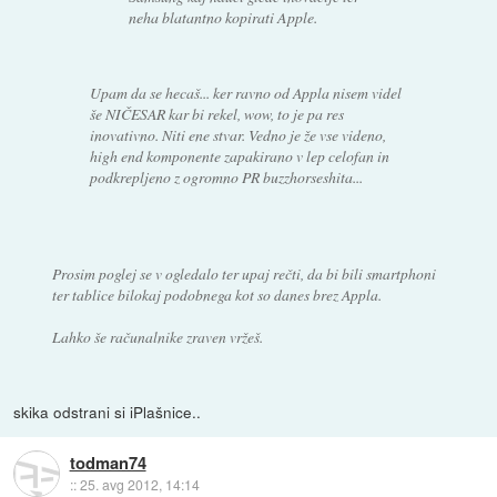
neha blatantno kopirati Apple.
Upam da se hecaš... ker ravno od Appla nisem videl
še NIČESAR kar bi rekel, wow, to je pa res
inovativno. Niti ene stvar. Vedno je že vse videno,
high end komponente zapakirano v lep celofan in
podkrepljeno z ogromno PR buzzhorseshita...
Prosim poglej se v ogledalo ter upaj rečti, da bi bili smartphoni
ter tablice bilokaj podobnega kot so danes brez Appla.
Lahko še računalnike zraven vržeš.
skika odstrani si iPlašnice..
todman74
::
25. avg 2012, 14:14