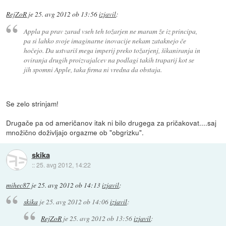
RejZoR
je
25. avg 2012 ob 13:56
izjavil
:
Appla pa prav zarad vseh teh tožarjen ne maram že iz principa,
pa si lahko svoje imaginarne inovacije nekam zataknejo če
hočejo. Da ustvariš mega imperij preko tožarjenj, šikaniranja in
oviranja drugih proizvajalcev na podlagi takih traparij kot se
jih spomni Apple, taka firma ni vredna da obstaja.
Se zelo strinjam!
Drugače pa od američanov itak ni bilo drugega za pričakovat....saj
množično doživljajo orgazme ob "obgrizku".
skika
::
25. avg 2012, 14:22
mihec87
je
25. avg 2012 ob 14:13
izjavil
:
skika
je
25. avg 2012 ob 14:06
izjavil
:
RejZoR
je
25. avg 2012 ob 13:56
izjavil
: