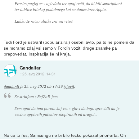
Prosim poglej se v ogledalo ter upaj rečti, da bi bili smartphoni
ter tablice bilokaj podobnega kot so danes brez Appla.
Lahko še računalnike zraven vržeš.
Tudi Ford je ustvaril (populariziral) osebni avto, pa to ne pomeni da
se moramo zdaj vsi samo v Fordih vozit, druge znamke pa
prepovedat. Inspiracija še ni kraja.
Gandalfar
::
25. avg 2012, 14:31
damjanll
je
25. avg 2012 ob 14:29
izjavil
:
Se strinjam z RejZoR-jem.
Sem upal da ima porota kaj vec v glavi da bojo sprevidli da je
vecina applovih patentov skopiranih od drugot...
No ce to res, Samsungu ne bi bilo tezko pokazat prior-arta. Oh