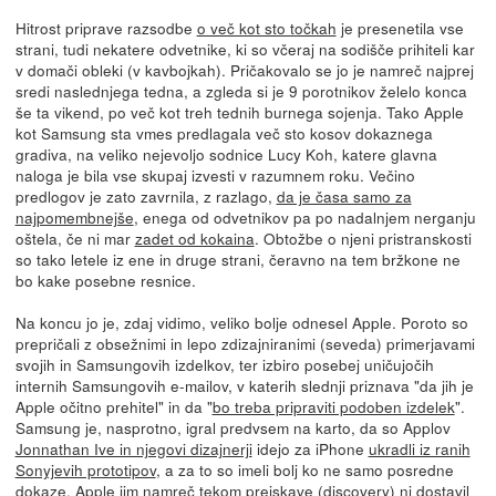
Hitrost priprave razsodbe
o več kot sto točkah
je presenetila vse
strani, tudi nekatere odvetnike, ki so včeraj na sodišče prihiteli kar
v domači obleki (v kavbojkah). Pričakovalo se jo je namreč najprej
sredi naslednjega tedna, a zgleda si je 9 porotnikov želelo konca
še ta vikend, po več kot treh tednih burnega sojenja. Tako Apple
kot Samsung sta vmes predlagala več sto kosov dokaznega
gradiva, na veliko nejevoljo sodnice Lucy Koh, katere glavna
naloga je bila vse skupaj izvesti v razumnem roku. Večino
predlogov je zato zavrnila, z razlago,
da je časa samo za
najpomembnejše
, enega od odvetnikov pa po nadalnjem nerganju
oštela, če ni mar
zadet od kokaina
. Obtožbe o njeni pristranskosti
so tako letele iz ene in druge strani, čeravno na tem bržkone ne
bo kake posebne resnice.
Na koncu jo je, zdaj vidimo, veliko bolje odnesel Apple. Poroto so
prepričali z obsežnimi in lepo zdizajniranimi (seveda) primerjavami
svojih in Samsungovih izdelkov, ter izbiro posebej uničujočih
internih Samsungovih e-mailov, v katerih slednji priznava "da jih je
Apple očitno prehitel" in da "
bo treba pripraviti podoben izdelek
".
Samsung je, nasprotno, igral predvsem na karto, da so Applov
Jonnathan Ive in njegovi dizajnerji
idejo za iPhone
ukradli iz ranih
Sonyjevih prototipov
, a za to so imeli bolj ko ne samo posredne
dokaze. Apple jim namreč tekom preiskave (discovery)
ni dostavil