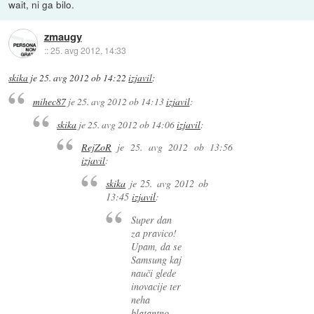
wait, ni ga bilo.
zmaugy
::
25. avg 2012, 14:33
skika
je
25. avg 2012 ob 14:22
izjavil
:
mihec87
je
25. avg 2012 ob 14:13
izjavil
:
skika
je
25. avg 2012 ob 14:06
izjavil
:
RejZoR
je
25. avg 2012 ob 13:56
izjavil
:
skika
je
25. avg 2012 ob
13:45
izjavil
:
Super dan
za pravico!
Upam, da se
Samsung kaj
nauči glede
inovacije ter
neha
blatantno