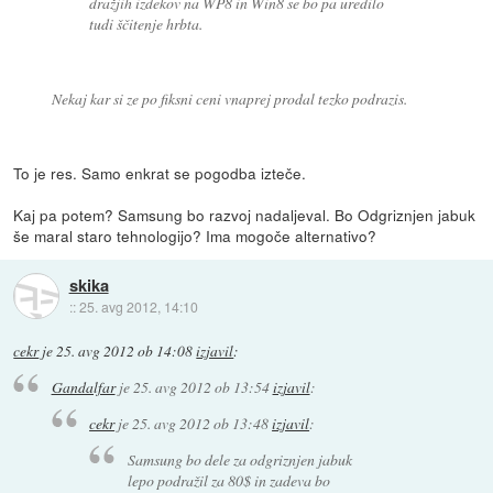
dražjih izdekov na WP8 in Win8 se bo pa uredilo
tudi ščitenje hrbta.
Nekaj kar si ze po fiksni ceni vnaprej prodal tezko podrazis.
To je res. Samo enkrat se pogodba izteče.
Kaj pa potem? Samsung bo razvoj nadaljeval. Bo Odgriznjen jabuk
še maral staro tehnologijo? Ima mogoče alternativo?
skika
::
25. avg 2012, 14:10
cekr
je
25. avg 2012 ob 14:08
izjavil
:
Gandalfar
je
25. avg 2012 ob 13:54
izjavil
:
cekr
je
25. avg 2012 ob 13:48
izjavil
:
Samsung bo dele za odgriznjen jabuk
lepo podražil za 80$ in zadeva bo