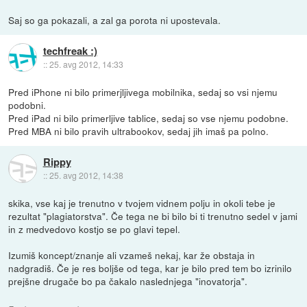
Saj so ga pokazali, a zal ga porota ni upostevala.
techfreak :)
::
25. avg 2012, 14:33
Pred iPhone ni bilo primerjljivega mobilnika, sedaj so vsi njemu
podobni.
Pred iPad ni bilo primerljive tablice, sedaj so vse njemu podobne.
Pred MBA ni bilo pravih ultrabookov, sedaj jih imaš pa polno.
Rippy
::
25. avg 2012, 14:38
skika, vse kaj je trenutno v tvojem vidnem polju in okoli tebe je
rezultat "plagiatorstva". Če tega ne bi bilo bi ti trenutno sedel v jami
in z medvedovo kostjo se po glavi tepel.
Izumiš koncept/znanje ali vzameš nekaj, kar že obstaja in
nadgradiš. Če je res boljše od tega, kar je bilo pred tem bo izrinilo
prejšne drugače bo pa čakalo naslednjega "inovatorja".