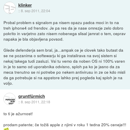
klinker
::
8. sep 2011, 22:04
Probal problem s signalom pa nisem opazu padca moci in to na
treh iphone4 od frendov. Je pa res da je nase omrezje zelo dobro
pokrito in varjetno zato nisem nobenega slisal jamrat o tem, ceprav
napaka je bla objavljena povsod.
Glede defenderja sem bral, ja...ampak ce je clovek tako butast da
se ne pozanima o softewarju ki ga instalirava na svoj sistem si
nekaj takega tudi zasluzi. Vsi tu vemo da noben OS ni 100% varen
in je to samo od uporabnika odvisno, sploh pa ko je jasno da za
meca trenutno se ni potrebe po nekem antivirusu in ze ce kdo misli
da ga potrebuje si na appstore lahko prej pogleda kaj sploh je na
voljo.
gruntfürmich
::
8. sep 2011, 22:18
to ti je ažurnost!
prodam patente; če tožiš apple z njimi v roku 1 tedna 20% ceneje!!!