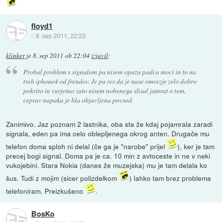
floyd1
::
8. sep 2011, 22:23
klinker
je
8. sep 2011 ob 22:04
izjavil
:
Probal problem s signalom pa nisem opazu padca moci in to na
treh iphone4 od frendov. Je pa res da je nase omrezje zelo dobro
pokrito in varjetno zato nisem nobenega slisal jamrat o tem,
ceprav napaka je bla objavljena povsod.
Zanimivo. Jaz poznam 2 lastnika, oba sta že kdaj pojamrala zaradi
signala, eden pa ima celo oblepljenega okrog anten. Drugače mu
telefon doma sploh ni delal (če ga je "narobe" prijel
), ker je tam
precej bogi signal. Doma pa je ca. 10 min z avtoceste in ne v neki
vukojebini. Stara Nokia (danes že muzejska) mu je tam delala ko
šus. Tudi z mojim (sicer polizdelkom
) lahko tam brez problema
telefoniram. Preizkušeno
.
BosKo