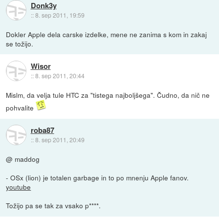
Donk3y
::
8. sep 2011, 19:59
Dokler Apple dela carske izdelke, mene ne zanima s kom in zakaj
se tožijo.
Wisor
::
8. sep 2011, 20:44
Mislm, da velja tule HTC za "tistega najboljšega". Čudno, da nič ne
pohvalite
roba87
::
8. sep 2011, 20:49
@ maddog
- OSx (lion) je totalen garbage in to po mnenju Apple fanov.
youtube
Tožijo pa se tak za vsako p****.