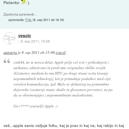
Pečenko
).
Zgodovina sprememb…
spremenilo:
Fritz
(
8. sep 2011 ob 16:16
)
vesolc
::
8. sep 2011, 15:58
antonija
je
8. sep 2011 ob 15:08
izjavil
:
cink44, ne se norca delat. Apple pelje cel svet v prihodnjost z
unikatno, edinstveno in predvsme originalno obliko svojih
iGizmotov, medtem ko mu HTC po drugi strani ocita krsenje
nepomembnih tehnologij, kot je primaknje podatkov med cipi,
wireless komunikacija, ipd. Malo se sfokusiraj na pomembne
dejavnike (razmerje stanic skatle in glossyness povrsine), ne pa
da se obremenjujes z nepomembnimi malenkostmi.
Go (**** yourself) Apple :)
veš...apple samo vsiljuje folku, kaj je prav in kaj ne, kaj rabijo in kaj