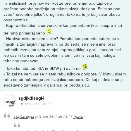
minimlisticnih prijemov ker kot ze prej omenjeno, drzijo celo
graficno podobo podjetja na takem nivoju designa. Enim so pac
vsec "novoletne jelke", drugim ne, tako da tu je bolj stvar okusa
posameznika.
- Kupi workstation s serverskimi komponentami (kar macpro ima)
ter nato primerjaj ceno
- Hardwaresko omejen s cim? Podpira komponente katere so v
macih, z zunanjimi napravami pa do sedaj se nisem imel prav
nobenih tezav, pa sem ze ajoj naprav priklopu gor. Linux pa mel
lep cas in tam so sele problemi s tem, ce nisi vsaj kaj malega
tehnicno podkovan.
- Tako kot sta tudi KIA in BMW pri avtih ne
- To zal ne vem ker se nisem rabu njihove podpore. V bistvu nisem
rabu se od nobenega proizvajalca podpore. Ce kaj ni delalo se je
enostavno zamenjalo v garanciji pri prodajalcu.
sgdjkdlsugi4
::
8. sep 2011, 21:35
sgdjkdlsugi4
je
8. sep 2011 ob 18:23
izjavil
: