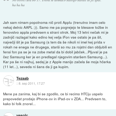
ha ha ha
Jah sam nimam popolnoma nič proti Applu (trenutno imam celo
nekaj delnic AAPL ;)). Samo me pa pogrejejo te blesave tožbe in
fenovstvo appla predvsem s strani otrok. Moj 13 letni nečak mi je
zadnjič razlagal kako edino kej velja iFon vse ostalo je pa šit,
največji šit je pa Samsung (s tem da še nikoli ni imel kej prida v
rokah ne enega ne drugega, starši so mu za rojstni dan obljubili en
fensi fon pa se je na zobe metal da bi dobil jabček...Pljuval je pa
čez Samsung ker je en predlagal njegovim staršem Samsung...).
Kar pa še ni najhuj, sedaj je z Apple manijo začela še moja hčerka
(11 let...), seveda ni šans da ji ga kupim.
Tezaab
::
8. sep 2011, 17:27
Mene pa zanima, kaj bi se zgodilo, ce bi recimo HTCju uspelo
prepovedat prodajo iPhone-ov in iPad-ov v ZDA... Predvsem to,
kako bi folk znorel...
vesolc