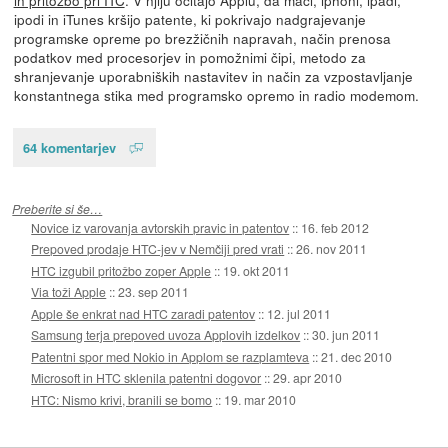
ipodi in iTunes kršijo patente, ki pokrivajo nadgrajevanje
programske opreme po brezžičnih napravah, način prenosa
podatkov med procesorjev in pomožnimi čipi, metodo za
shranjevanje uporabniških nastavitev in način za vzpostavljanje
konstantnega stika med programsko opremo in radio modemom.
64 komentarjev
Preberite si še…
Novice iz varovanja avtorskih pravic in patentov
::
16. feb 2012
Prepoved prodaje HTC-jev v Nemčiji pred vrati
::
26. nov 2011
HTC izgubil pritožbo zoper Apple
::
19. okt 2011
Via toži Apple
::
23. sep 2011
Apple še enkrat nad HTC zaradi patentov
::
12. jul 2011
Samsung terja prepoved uvoza Applovih izdelkov
::
30. jun 2011
Patentni spor med Nokio in Applom se razplamteva
::
21. dec 2010
Microsoft in HTC sklenila patentni dogovor
::
29. apr 2010
HTC: Nismo krivi, branili se bomo
::
19. mar 2010