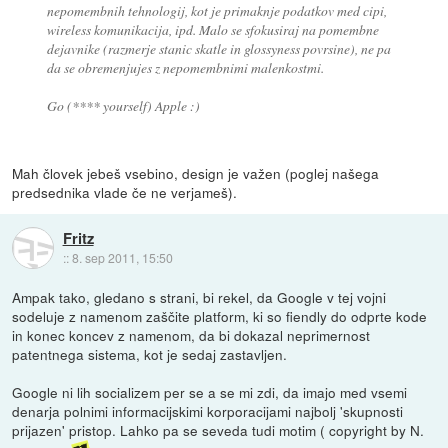
nepomembnih tehnologij, kot je primaknje podatkov med cipi,
wireless komunikacija, ipd. Malo se sfokusiraj na pomembne
dejavnike (razmerje stanic skatle in glossyness povrsine), ne pa
da se obremenjujes z nepomembnimi malenkostmi.
Go (**** yourself) Apple :)
Mah človek jebeš vsebino, design je važen (poglej našega
predsednika vlade če ne verjameš).
Fritz
::
8. sep 2011, 15:50
Ampak tako, gledano s strani, bi rekel, da Google v tej vojni
sodeluje z namenom zaščite platform, ki so fiendly do odprte kode
in konec koncev z namenom, da bi dokazal neprimernost
patentnega sistema, kot je sedaj zastavljen.
Google ni lih socializem per se a se mi zdi, da imajo med vsemi
denarja polnimi informacijskimi korporacijami najbolj 'skupnosti
prijazen' pristop. Lahko pa se seveda tudi motim ( copyright by N.