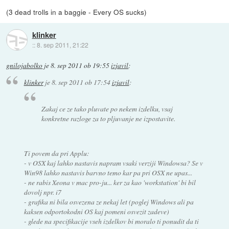
(3 dead trolls in a baggie - Every OS sucks)
klinker
::
8. sep 2011, 21:22
gnilojabolko
je
8. sep 2011 ob 19:55
izjavil
:
klinker
je
8. sep 2011 ob 17:54
izjavil
:
Zakaj ce ze tako pluvate po nekem izdelku, vsaj
konkretne razloge za to pljuvanje ne izpostavite.
Ti povem da pri Applu:
- v OSX kaj lahko nastavis napram vsaki verziji Windowsa? Se v
Win98 lahko nastavis barvno temo kar pa pri OSX ne upas...
- ne rabis Xeona v mac pro-ju... ker za kao 'workstation' bi bil
dovolj npr. i7
- grafika ni bila osvezena ze nekaj let (poglej Windows ali pa
kaksen odportokodni OS kaj pomeni osvezit zadeve)
- glede na specifikacije vseh izdelkov bi moralo ti ponudit da ti