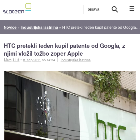
☰
Novice
»
Industrijska lastnina
»
HTC pretekli teden kupil patente od Googla, z njimi vložil tožbo zoper Apple
HTC pretekli teden kupil patente od Googla, z
njimi vložil tožbo zoper Apple
Matej Huš
::
8. sep 2011
ob 14:54
Industrijska lastnina