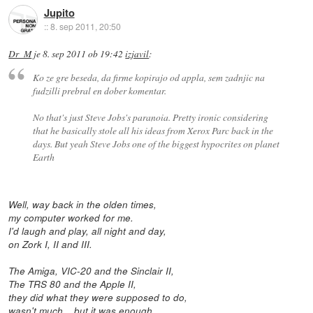
Jupito
::
8. sep 2011, 20:50
Dr_M
je
8. sep 2011 ob 19:42
izjavil
:
Ko ze gre beseda, da firme kopirajo od appla, sem zadnjic na
fudzilli prebral en dober komentar.
No that's just Steve Jobs's paranoia. Pretty ironic considering
that he basically stole all his ideas from Xerox Parc back in the
days. But yeah Steve Jobs one of the biggest hypocrites on planet
Earth
Well, way back in the olden times,
my computer worked for me.
I'd laugh and play, all night and day,
on Zork I, II and III.
The Amiga, VIC-20 and the Sinclair II,
The TRS 80 and the Apple II,
they did what they were supposed to do,
wasn't much... but it was enough.