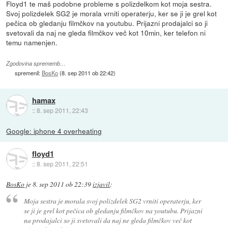
Floyd1 te maš podobne probleme s polizdelkom kot moja sestra.
Svoj polizdelek SG2 je morala vrniti operaterju, ker se ji je grel kot
pečica ob gledanju filmčkov na youtubu. Prijazni prodajalci so ji
svetovali da naj ne gleda filmčkov več kot 10min, ker telefon ni
temu namenjen.
Zgodovina sprememb…
spremenil:
BosKo
(
8. sep 2011 ob 22:42
)
hamax
::
8. sep 2011, 22:43
Google: iphone 4 overheating
floyd1
::
8. sep 2011, 22:51
BosKo
je
8. sep 2011 ob 22:39
izjavil
:
Moja sestra je morala svoj polizdelek SG2 vrniti operaterju, ker
se ji je grel kot pečica ob gledanju filmčkov na youtubu. Prijazni
na prodajalci so ji svetovali da naj ne gleda filmčkov več kot