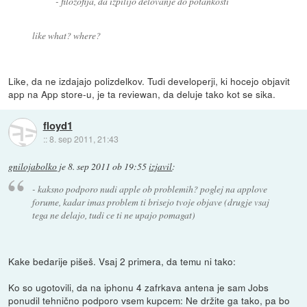
- filozofija, da izpilijo delovanje do potankosti
like what? where?
Like, da ne izdajajo polizdelkov. Tudi developerji, ki hocejo objavit
app na App store-u, je ta reviewan, da deluje tako kot se sika.
floyd1
::
8. sep 2011, 21:43
gnilojabolko
je
8. sep 2011 ob 19:55
izjavil
:
- kaksno podporo nudi apple ob problemih? poglej na applove
forume, kadar imas problem ti brisejo tvoje objave (drugje vsaj
tega ne delajo, tudi ce ti ne upajo pomagat)
Kake bedarije pišeš. Vsaj 2 primera, da temu ni tako:
Ko so ugotovili, da na iphonu 4 zafrkava antena je sam Jobs
ponudil tehnično podporo vsem kupcem: Ne držite ga tako, pa bo