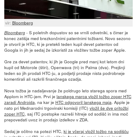
vir:
Bloomberg
- S poletnih dopustov so se vrnili odvetniki, s čimer je
Bloomberg
konec zatišja med brezkončnimi patentnimi tožbami. Novo sezono
je otvoril je HTC, ki je pretekli teden kupil devet patentov od
Googla in jih je sedaj že izkoristil za vložitev tožbe zoper Apple.
Gre za devet patentov, ki jih je Google pred manj kot letom dni
kupil od Motorole (štiri), Openwava (tri) in Palma (dva). Prejšnji
teden so jih prodali HTC-ju, a podjetji prodaje nista podrobneje
komentirali ali razkrili finančnega ozadja.
Nova tožba je nadaljevanje že poldrugo leto starega spora med
Applom in HTC-jem. Prvi je
lanskega marca vložil tožbo zoper HTC
zaradi Androida
, na kar je
HTC odgovoril lanskega maja
. Apple je
nato pri Mednarodni trgovinski komisiji (ITC)
vložil še dve pritožbi
zoper HTC
, saj ITC postopke razreši hitreje od sodišč in ima moč
prepovedati uvoz in prodajo izdelkov v ZDA.
Sedaj je očitno na potezi HTC,
ki je včeraj vložil tožbo na sodišču
in pritožbo pri ITC
. V njiju očitajo Applu, da maci, iphoni, ipadi,