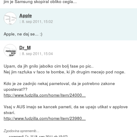
jim je Samsung skopiral obliko cegla...
Apple
::
8. sep 2011, 15:02
Apple, ne daj se... :)
Dr_M
::
8. sep 2011, 15:04
Upam, da jih gnilo jabolko cim bolj fase po pic..
Nej jim razfuka v faco te bombe, ki jih drugim mecejo pod noge.
Kdo je ze zadnjic nekaj pametoval, da je potrebno zakone
upostevat??
http://www.fudzilla.com/home/item/24000...
Vsaj v AUS imajo se kancek pameti, da se upajo utikat v applove
stvari.
http://www.fudzilla.com/home/item/23980...
Zgodovina sprememb…
spremenil:
Dr_M
(
8. sep 2011 ob 15:07
)