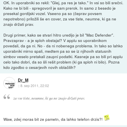
OK. In uporabniki so rekli: "Glej, pa res je tako." In vsi so bili srečni.
Kako ne bi bili - spregovoril je sam prerok. In samo z besedo je
presekal gordijski vozel. Vseeno pa so (čeprav povsem
nepotrebno) priložili še en cover, za vse tiste, neumne, ki ga ne
znajo držati prav.
Drugi primer, kako se stvari hitro uredijo je bil "Mac Defender".
Pravzaprav - a je sploh obstajal? V applu so uporabnikom
povedali, da ga ni. No - da ni nobenega problema. In tako so lahko
uporabniki mirno spali, medtem pa so se iz njihovih statusnih
simbov veselo pretakali zaupni podatki. Kasneje pa so bili pri applu
celo tako dobri, da so šli rešit problem (ki ga sploh ni bilo). Pozna
kdo zgodbo o cesarjevih novih oblačilih?
Dr_M
::
8. sep 2011, 22:02
za vse tiste, neumne, ki ga ne znajo držati prav.
Waw, zdej moras bit ze pametn, da lahko telefon drzis?!