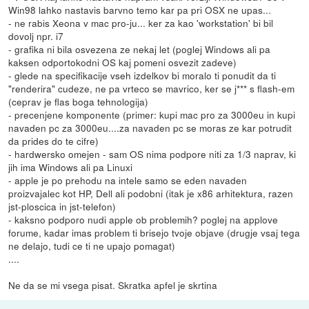
Win98 lahko nastavis barvno temo kar pa pri OSX ne upas...
- ne rabis Xeona v mac pro-ju... ker za kao 'workstation' bi bil
dovolj npr. i7
- grafika ni bila osvezena ze nekaj let (poglej Windows ali pa
kaksen odportokodni OS kaj pomeni osvezit zadeve)
- glede na specifikacije vseh izdelkov bi moralo ti ponudit da ti
"renderira" cudeze, ne pa vrteco se mavrico, ker se j*** s flash-em
(ceprav je flas boga tehnologija)
- precenjene komponente (primer: kupi mac pro za 3000eu in kupi
navaden pc za 3000eu....za navaden pc se moras ze kar potrudit
da prides do te cifre)
- hardwersko omejen - sam OS nima podpore niti za 1/3 naprav, ki
jih ima Windows ali pa Linuxi
- apple je po prehodu na intele samo se eden navaden
proizvajalec kot HP, Dell ali podobni (itak je x86 arhitektura, razen
jst-ploscica in jst-telefon)
- kaksno podporo nudi apple ob problemih? poglej na applove
forume, kadar imas problem ti brisejo tvoje objave (drugje vsaj tega
ne delajo, tudi ce ti ne upajo pomagat)
....
Ne da se mi vsega pisat. Skratka apfel je skrtina