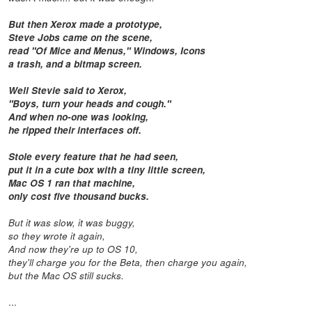
But then Xerox made a prototype,
Steve Jobs came on the scene,
read "Of Mice and Menus," Windows, Icons
a trash, and a bitmap screen.
Well Stevie said to Xerox,
"Boys, turn your heads and cough."
And when no-one was looking,
he ripped their interfaces off.
Stole every feature that he had seen,
put it in a cute box with a tiny little screen,
Mac OS 1 ran that machine,
only cost five thousand bucks.
But it was slow, it was buggy,
so they wrote it again,
And now they're up to OS 10,
they'll charge you for the Beta, then charge you again,
but the Mac OS still sucks.
...