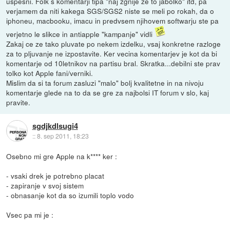
uspesni. Folk s komentarji tipa "naj zgnije ze to jabolko" itd, pa
verjamem da niti kakega SGS/SGS2 niste se meli po rokah, da o
iphoneu, macbooku, imacu in predvsem njihovem softwarju ste pa
verjetno le slikce in antiapple "kampanje" vidli
Zakaj ce ze tako pluvate po nekem izdelku, vsaj konkretne razloge
za to pljuvanje ne izpostavite. Ker vecina komentarjev je kot da bi
komentarje od 10letnikov na partisu bral. Skratka...debilni ste prav
tolko kot Apple fani/verniki.
Mislim da si ta forum zasluzi "malo" bolj kvalitetne in na nivoju
komentarje glede na to da se gre za najbolsi IT forum v slo, kaj
pravite.
sgdjkdlsugi4
::
8. sep 2011, 18:23
Osebno mi gre Apple na k**** ker :
- vsaki drek je potrebno placat
- zapiranje v svoj sistem
- obnasanje kot da so izumili toplo vodo
Vsec pa mi je :