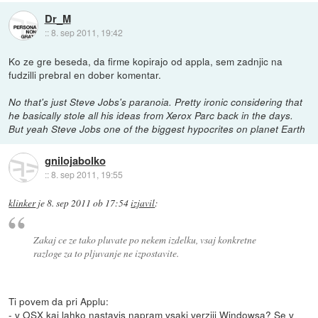
Dr_M
::
8. sep 2011, 19:42
Ko ze gre beseda, da firme kopirajo od appla, sem zadnjic na
fudzilli prebral en dober komentar.
No that's just Steve Jobs's paranoia. Pretty ironic considering that
he basically stole all his ideas from Xerox Parc back in the days.
But yeah Steve Jobs one of the biggest hypocrites on planet Earth
gnilojabolko
::
8. sep 2011, 19:55
klinker
je
8. sep 2011 ob 17:54
izjavil
:
Zakaj ce ze tako pluvate po nekem izdelku, vsaj konkretne
razloge za to pljuvanje ne izpostavite.
Ti povem da pri Applu:
- v OSX kaj lahko nastavis napram vsaki verziji Windowsa? Se v