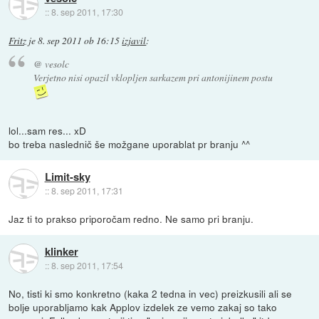
::
8. sep 2011, 17:30
Fritz
je
8. sep 2011 ob 16:15
izjavil
:
@ vesolc
Verjetno nisi opazil vklopljen sarkazem pri antonijinem postu
lol...sam res... xD
bo treba naslednič še možgane uporablat pr branju ^^
Limit-sky
::
8. sep 2011, 17:31
Jaz ti to prakso priporočam redno. Ne samo pri branju.
klinker
::
8. sep 2011, 17:54
No, tisti ki smo konkretno (kaka 2 tedna in vec) preizkusili ali se
bolje uporabljamo kak Applov izdelek ze vemo zakaj so tako