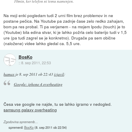
10min, ker telefon ni temu namenjen.
Na moji enki pogledam tudi 2 urni film brez problemov in ne
postane pečica. Na Youtube pa zadnje čase zelo redko zahajam,
bom pa res probal. Ti pa verjamem - na mojem Ipodu (touch) je to
(Youtube) bila edina stvar, ki je lahko požrla celo baterijo tudi v 1,5
ure (pa tudi zagrel se je konkretno). Drugače pa sem obične
(naložene) videe lahko gledal ca. 5,5 ure.
BosKo
::
8. sep 2011, 22:53
hamax
je
8. sep 2011 ob 22:43
izjavil
:
Google: iphone 4 overheating
Česa vse google ne najde, tu se lahko igramo v nedogled.
samsung galaxy overheating
Zgodovina sprememb…
spremenil:
BosKo
(
8. sep 2011 ob 22:54
)