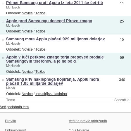
»
Primer Samsung proti Applu iz leta 2011 še četrtič
11
McHusch
Oddelek:
Novice
/
Tožbe
»
Apple proti Samsungu dosegel Pirovo zmago
25
McHusch
Oddelek:
Novice
/
Tožbe
»
Samsung mora Applu plačati 929 milijonov dolarjev
15
McHusch
Oddelek:
Novice
/
Tožbe
»
Apple v luči petkove zmage terja prepoved prodaje
59
Samsungovih telefonov, a je ne bo d
McHusch
Oddelek:
Novice
/
Tožbe
»
Samsung kriv naklepnega kopiranja, Applu mora
340
plačati 1.05 milijarde dolarjev
Mandi
Oddelek:
Novice
/
Industrijska lastnina
Tema
Sporočila
Več podobnih tem
Pravila
Večina pravic pridržanih
Odgovornost
Oglaševanje