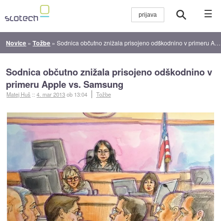
☰
Novice
»
Tožbe
»
Sodnica občutno znižala prisojeno odškodnino v primeru Apple vs. Samsung
Sodnica občutno znižala prisojeno odškodnino v
primeru Apple vs. Samsung
Matej Huš
::
4. mar 2013
ob 13:04
Tožbe