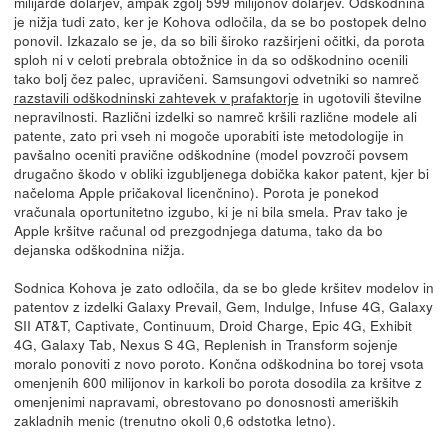
milijarde dolarjev, ampak zgolj 599 milijonov dolarjev. Odškodnina
je nižja tudi zato, ker je Kohova odločila, da se bo postopek delno
ponovil. Izkazalo se je, da so bili široko razširjeni očitki, da porota
sploh ni v celoti prebrala obtožnice in da so odškodnino ocenili
tako bolj čez palec, upravičeni. Samsungovi odvetniki so namreč
razstavili odškodninski zahtevek v prafaktorje
in ugotovili številne
nepravilnosti. Različni izdelki so namreč kršili različne modele ali
patente, zato pri vseh ni mogoče uporabiti iste metodologije in
pavšalno oceniti pravične odškodnine (model povzroči povsem
drugačno škodo v obliki izgubljenega dobička kakor patent, kjer bi
načeloma Apple pričakoval licenčnino). Porota je ponekod
vračunala oportunitetno izgubo, ki je ni bila smela. Prav tako je
Apple kršitve računal od prezgodnjega datuma, tako da bo
dejanska odškodnina nižja.
Sodnica Kohova je zato odločila, da se bo glede kršitev modelov in
patentov z izdelki Galaxy Prevail, Gem, Indulge, Infuse 4G, Galaxy
SII AT&T, Captivate, Continuum, Droid Charge, Epic 4G, Exhibit
4G, Galaxy Tab, Nexus S 4G, Replenish in Transform sojenje
moralo ponoviti z novo poroto. Končna odškodnina bo torej vsota
omenjenih 600 milijonov in karkoli bo porota dosodila za kršitve z
omenjenimi napravami, obrestovano po donosnosti ameriških
zakladnih menic (trenutno okoli 0,6 odstotka letno).