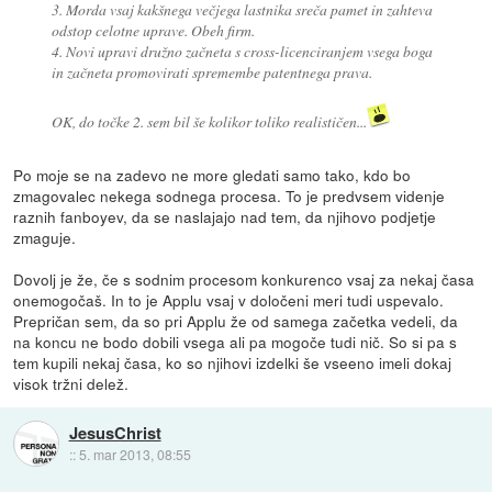
3. Morda vsaj kakšnega večjega lastnika sreča pamet in zahteva
odstop celotne uprave. Obeh firm.
4. Novi upravi družno začneta s cross-licenciranjem vsega boga
in začneta promovirati spremembe patentnega prava.
OK, do točke 2. sem bil še kolikor toliko realističen...
Po moje se na zadevo ne more gledati samo tako, kdo bo
zmagovalec nekega sodnega procesa. To je predvsem videnje
raznih fanboyev, da se naslajajo nad tem, da njihovo podjetje
zmaguje.
Dovolj je že, če s sodnim procesom konkurenco vsaj za nekaj časa
onemogočaš. In to je Applu vsaj v določeni meri tudi uspevalo.
Prepričan sem, da so pri Applu že od samega začetka vedeli, da
na koncu ne bodo dobili vsega ali pa mogoče tudi nič. So si pa s
tem kupili nekaj časa, ko so njihovi izdelki še vseeno imeli dokaj
visok tržni delež.
JesusChrist
::
5. mar 2013, 08:55