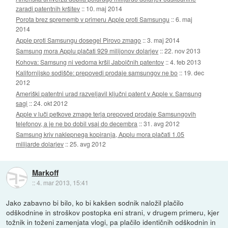
zaradi patentnih kršitev
::
10. maj 2014
Porota brez sprememb v primeru Apple proti Samsungu
::
6. maj
2014
Apple proti Samsungu dosegel Pirovo zmago
::
3. maj 2014
Samsung mora Applu plačati 929 milijonov dolarjev
::
22. nov 2013
Kohova: Samsung ni vedoma kršil Jabolčnih patentov
::
4. feb 2013
Kalifornijsko sodišče: prepovedi prodaje samsungov ne bo
::
19. dec
2012
Ameriški patentni urad razveljavil ključni patent v Apple v. Samsung
sagi
::
24. okt 2012
Apple v luči petkove zmage terja prepoved prodaje Samsungovih
telefonov, a je ne bo dobil vsaj do decembra
::
31. avg 2012
Samsung kriv naklepnega kopiranja, Applu mora plačati 1.05
milijarde dolarjev
::
25. avg 2012
Markoff
::
4. mar 2013, 15:41
Jako zabavno bi bilo, ko bi kakšen sodnik naložil plačilo
odškodnine in stroškov postopka eni strani, v drugem primeru, kjer
tožnik in toženi zamenjata vlogi, pa plačilo identičnih odškodnin in