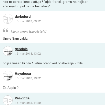
kdo to poroto leno plačuje? "ajde franci, grema na hojladri
zračunat to pol pa na heineken".
darkolord
::
5. mar 2013, 09:22
kdo to poroto leno plačuje?
Uncle Sam valda
gendale
::
6. mar 2013, 13:02
boljša kazen bi bila 1 letna prepoved poslovanja v zda
Hayabusa
::
6. mar 2013, 13:32
Za Apple ?
VaeVictis
::
6. mar 2013, 14:30