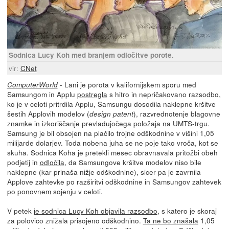
Sodnica Lucy Koh med branjem odločitve porote.
vir:
CNet
- Lani je porota v kalifornijskem sporu med
ComputerWorld
Samsungom in Applu
postregla
s hitro in nepričakovano razsodbo,
ko je v celoti pritrdila Applu, Samsungu dosodila naklepne kršitve
šestih Applovih modelov (
), razvrednotenje blagovne
design patent
znamke in izkoriščanje prevladujočega položaja na UMTS-trgu.
Samsung je bil obsojen na plačilo trojne odškodnine v višini 1,05
milijarde dolarjev. Toda nobena juha se ne poje tako vroča, kot se
skuha. Sodnica Koha je pretekli mesec obravnavala pritožbi obeh
podjetij in
odločila
, da Samsungove kršitve modelov niso bile
naklepne (kar prinaša nižje odškodnine), sicer pa je zavrnila
Applove zahtevke po razširitvi odškodnine in Samsungov zahtevek
po ponovnem sojenju v celoti.
V petek
je sodnica Lucy Koh objavila razsodbo
, s katero je skoraj
za polovico znižala prisojeno odškodnino.
Ta ne bo znašala
1,05