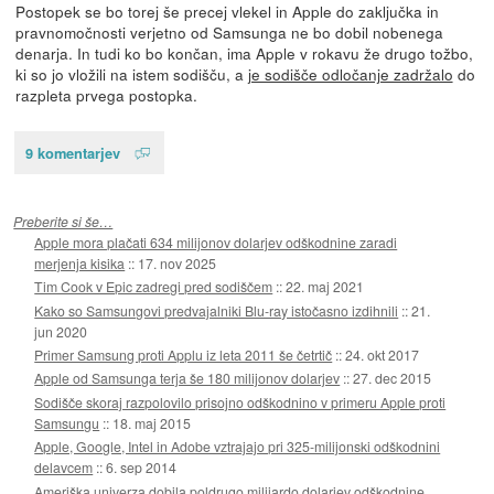
Postopek se bo torej še precej vlekel in Apple do zaključka in
pravnomočnosti verjetno od Samsunga ne bo dobil nobenega
denarja. In tudi ko bo končan, ima Apple v rokavu že drugo tožbo,
ki so jo vložili na istem sodišču, a
je sodišče odločanje zadržalo
do
razpleta prvega postopka.
9 komentarjev
Preberite si še…
Apple mora plačati 634 milijonov dolarjev odškodnine zaradi
merjenja kisika
::
17. nov 2025
Tim Cook v Epic zadregi pred sodiščem
::
22. maj 2021
Kako so Samsungovi predvajalniki Blu-ray istočasno izdihnili
::
21.
jun 2020
Primer Samsung proti Applu iz leta 2011 še četrtič
::
24. okt 2017
Apple od Samsunga terja še 180 milijonov dolarjev
::
27. dec 2015
Sodišče skoraj razpolovilo prisojno odškodnino v primeru Apple proti
Samsungu
::
18. maj 2015
Apple, Google, Intel in Adobe vztrajajo pri 325-milijonski odškodnini
delavcem
::
6. sep 2014
Ameriška univerza dobila poldrugo milijardo dolarjev odškodnine