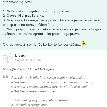
stroškov drugi strani.
1. Neto saldo je negativen za oba prepirljivca.
2. Odvetniki si mastijo brke.
3. Morda vsaj kakšnega večjega lastnika sreča pamet in zahteva
odstop celotne uprave. Obeh firm.
4. Novi upravi družno začneta s cross-licenciranjem vsega boga in
začneta promovirati spremembe patentnega prava.
OK, do točke 2. sem bil še kolikor toliko realističen...
Elysium
::
4. mar 2013, 18:57
Markoff
je
4. mar 2013 ob 15:41
izjavil
:
Jako zabavno bi bilo, ko bi kakšen sodnik naložil plačilo
odškodnine in stroškov postopka eni strani, v drugem primeru,
kjer tožnik in toženi zamenjata vlogi, pa plačilo identičnih
odškodnin in stroškov drugi strani.
1. Neto saldo je negativen za oba prepirljivca.
2. Odvetniki si mastijo brke.