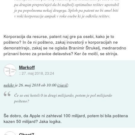
pa drugim preprečuješ da bi najbolj optimalno rešitev uporabil
je pa popolnoma nekaj drugega. Sploh pa patent ne bi smel biti
v roki korporacije ampak v roke osebe ki je odkrila rešitev.
Korporacija da resurse, patent naj gre pa osebi, kako je to
pošteno? In če ni pošteno, zakaj inovatorji v korporacijah ne
demonstrirajo, zakaj se ne oglaša Branimir Štrukelj, mednarodno
priznani borec za pravice delavstva? Ker če molči, se strinja.
Markoff
::
27. maj 2018, 23:24
nekikr
je
26. maj 2018 ob 10:00
izjavil
:
Če so eni hoteli 0 in drugi milijardo, potem je pol milijarde
pošteno?
Še dobro, da Apple ni zahteval 100 milijard, potem bi bila poštena
kazen 50 milijard? Jaka logika.
Ghost7