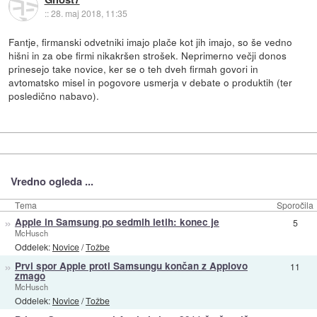
::
28. maj 2018, 11:35
Fantje, firmanski odvetniki imajo plače kot jih imajo, so še vedno
hišni in za obe firmi nikakršen strošek. Neprimerno večji donos
prinesejo take novice, ker se o teh dveh firmah govori in
avtomatsko misel in pogovore usmerja v debate o produktih (ter
posledično nabavo).
Vredno ogleda ...
Tema
Sporočila
»
Apple in Samsung po sedmih letih: konec je
5
McHusch
Oddelek:
Novice
/
Tožbe
»
Prvi spor Apple proti Samsungu končan z Applovo
11
zmago
McHusch
Oddelek:
Novice
/
Tožbe