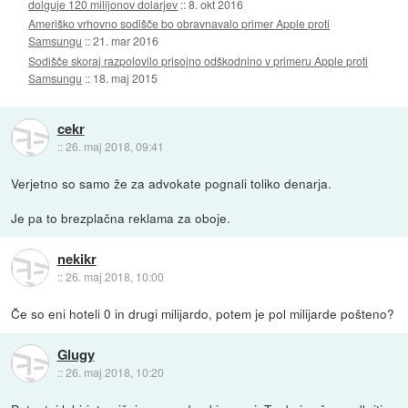
dolguje 120 milijonov dolarjev
::
8. okt 2016
Ameriško vrhovno sodišče bo obravnavalo primer Apple proti
Samsungu
::
21. mar 2016
Sodišče skoraj razpolovilo prisojno odškodnino v primeru Apple proti
Samsungu
::
18. maj 2015
cekr
::
26. maj 2018, 09:41
Verjetno so samo že za advokate pognali toliko denarja.
Je pa to brezplačna reklama za oboje.
nekikr
::
26. maj 2018, 10:00
Če so eni hoteli 0 in drugi milijardo, potem je pol milijarde pošteno?
Glugy
::
26. maj 2018, 10:20