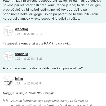
Patentni labirint uničuje gospodarski razvoj. To da imaš po odkritju
novosti par let prednosti pred konkurenco je eno; to da pa drugim
preprečuješ da bi najbolj optimalno rešitev uporabil je pa
popolnoma nekaj drugega. Sploh pa patent ne bi smel biti v roki
korporacije ampak v roke osebe ki je odkrila rešitev.
war-dog
::
26. maj 2018, 12:10
Ta znesek skompenzirajo z RAM in display-i...
antonija
::
26. maj 2018, 18:26
A je to ze konec najdrazje reklamne kampanije ali ne?
leiito
::
27. maj 2018, 06:54
Glugy
je
26. maj 2018 ob 10:20
izjavil
:
Patentni labirint uničuje gospodarski razvoj. To da imaš po
odkritju novosti par let prednosti pred konkurenco je eno; to da