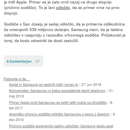
je trdil Apple. Primer se je zato vrnil nazaj na drugo stopnjo
(prizivno sodišče). To je lani
odločilo
, da se primer vrne na prvo
stopnjo.
Sodišče v San Joseju je sedaj odločilo, da je primerna odškodnina
že omenjenih 539 milijonov dolarjev. Samsung meni, da je takšna
odločitev v nasprotju z razsodbo vrhovnega sodišča. Pričakovati je
torej, da bodo odvetniki še dosti zaslužili.
8 komentarjev
Preberite si še…
Apple in Samsung po sedmih letih: konec je
::
27. jun 2018
Nizozemska: Samsungu ni treba posodabljati starih telefonov
::
31.
maj 2018
Primer Apple proti Samsungu se petih letih vrača na izhodišče
::
8.
feb 2017
Ameriško vrhovno sodišče pritrdilo Samsungu v sporu z Applom
::
6.
dec 2016
Prizivno sodišče spremenilo lastno odločitev, Samsung Applu spet