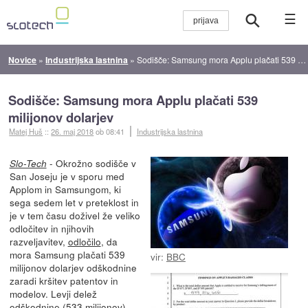
☰
Novice
»
Industrijska lastnina
»
Sodišče: Samsung mora Applu plačati 539 milijonov dolarjev
Sodišče: Samsung mora Applu plačati 539
milijonov dolarjev
Matej Huš
::
26. maj 2018
ob 08:41
Industrijska lastnina
- Okrožno sodišče v
Slo-Tech
San Joseju je v sporu med
Applom in Samsungom, ki
sega sedem let v preteklost in
je v tem času doživel že veliko
odločitev in njihovih
razveljavitev,
odločilo
, da
mora Samsung plačati 539
vir:
BBC
milijonov dolarjev odškodnine
zaradi kršitev patentov in
modelov. Levji delež
odškodnine (533 milijonov)