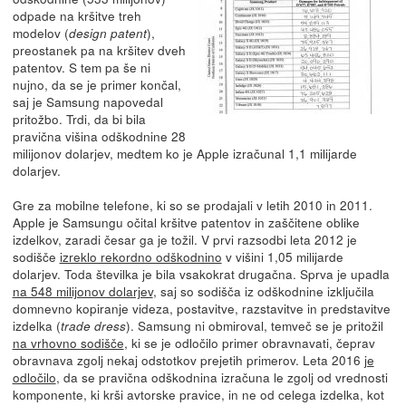
odpade na kršitve treh
modelov (
),
design patent
preostanek pa na kršitev dveh
patentov. S tem pa še ni
nujno, da se je primer končal,
saj je Samsung napovedal
pritožbo. Trdi, da bi bila
pravična višina odškodnine 28
milijonov dolarjev, medtem ko je Apple izračunal 1,1 milijarde
dolarjev.
Gre za mobilne telefone, ki so se prodajali v letih 2010 in 2011.
Apple je Samsungu očital kršitve patentov in zaščitene oblike
izdelkov, zaradi česar ga je tožil. V prvi razsodbi leta 2012 je
sodišče
izreklo rekordno odškodnino
v višini 1,05 milijarde
dolarjev. Toda številka je bila vsakokrat drugačna. Sprva je upadla
na 548 milijonov dolarjev
, saj so sodišča iz odškodnine izključila
domnevno kopiranje videza, postavitve, razstavitve in predstavitve
izdelka (
). Samsung ni obmiroval, temveč se je pritožil
trade dress
na vrhovno sodišče
, ki se je odločilo primer obravnavati, čeprav
obravnava zgolj nekaj odstotkov prejetih primerov. Leta 2016
je
odločilo
, da se pravična odškodnina izračuna le zgolj od vrednosti
komponente, ki krši avtorske pravice, in ne od celega izdelka, kot