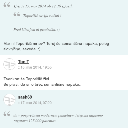
1fris
je
15. mar 2014 ob 12:19
izjavil
:
Toporišič zavija z očmi !
Pred klicajem ni presledka. :)
Mar ni Toporišič mrtev? Torej še semantična napaka, poleg
slovnične, seveda. :)
ToniT
::
16. mar 2014, 19:55
Zaenkrat še Toporišič živi...
Se pravi, da smo brez semantične napake...
sash69
::
17. mar 2014, 07:20
da v povprečnem modernem pametnem telefonu najdemo
zagotovo 125.000 patentov