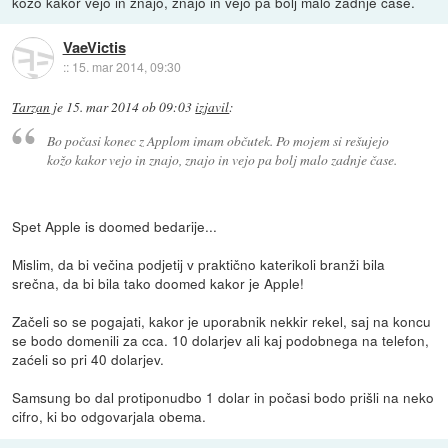
kožo kakor vejo in znajo, znajo in vejo pa bolj malo zadnje čase.
VaeVictis
::
15. mar 2014, 09:30
Tarzan
je
15. mar 2014 ob 09:03
izjavil
:
Bo počasi konec z Applom imam občutek. Po mojem si rešujejo
kožo kakor vejo in znajo, znajo in vejo pa bolj malo zadnje čase.
Spet Apple is doomed bedarije...
Mislim, da bi večina podjetij v praktično katerikoli branži bila
srečna, da bi bila tako doomed kakor je Apple!
Začeli so se pogajati, kakor je uporabnik nekkir rekel, saj na koncu
se bodo domenili za cca. 10 dolarjev ali kaj podobnega na telefon,
zaćeli so pri 40 dolarjev.
Samsung bo dal protiponudbo 1 dolar in počasi bodo prišli na neko
cifro, ki bo odgovarjala obema.