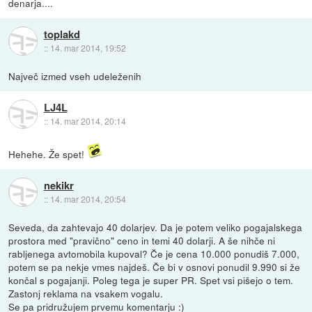
denarja....
toplakd
::
14. mar 2014, 19:52
Največ izmed vseh udeleženih
LJ4L
::
14. mar 2014, 20:14
Hehehe. Že spet!
nekikr
::
14. mar 2014, 20:54
Seveda, da zahtevajo 40 dolarjev. Da je potem veliko pogajalskega
prostora med "pravično" ceno in temi 40 dolarji. A še nihče ni
rabljenega avtomobila kupoval? Če je cena 10.000 ponudiš 7.000,
potem se pa nekje vmes najdeš. Če bi v osnovi ponudil 9.990 si že
končal s pogajanji. Poleg tega je super PR. Spet vsi pišejo o tem.
Zastonj reklama na vsakem vogalu.
Se pa pridružujem prvemu komentarju :)