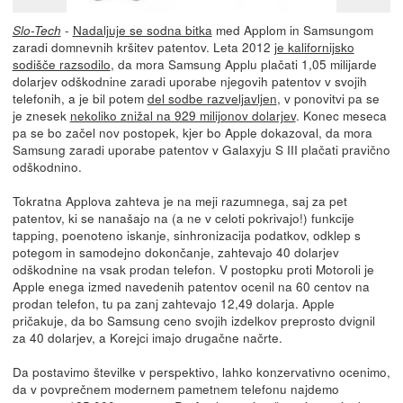
-
Nadaljuje se sodna bitka
med Applom in Samsungom
Slo-Tech
zaradi domnevnih kršitev patentov. Leta 2012
je kalifornijsko
sodišče razsodilo
, da mora Samsung Applu plačati 1,05 milijarde
dolarjev odškodnine zaradi uporabe njegovih patentov v svojih
telefonih, a je bil potem
del sodbe razveljavljen
, v ponovitvi pa se
je znesek
nekoliko znižal na 929 milijonov dolarjev
. Konec meseca
pa se bo začel nov postopek, kjer bo Apple dokazoval, da mora
Samsung zaradi uporabe patentov v Galaxyju S III plačati pravično
odškodnino.
Tokratna Applova zahteva je na meji razumnega, saj za pet
patentov, ki se nanašajo na (a ne v celoti pokrivajo!) funkcije
tapping, poenoteno iskanje, sinhronizacija podatkov, odklep s
potegom in samodejno dokončanje, zahtevajo 40 dolarjev
odškodnine na vsak prodan telefon. V postopku proti Motoroli je
Apple enega izmed navedenih patentov ocenil na 60 centov na
prodan telefon, tu pa zanj zahtevajo 12,49 dolarja. Apple
pričakuje, da bo Samsung ceno svojih izdelkov preprosto dvignil
za 40 dolarjev, a Korejci imajo drugačne načrte.
Da postavimo številke v perspektivo, lahko konzervativno ocenimo,
da v povprečnem modernem pametnem telefonu najdemo