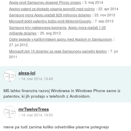
Apple proti Samsungu dosegel Pirovo zmago
::
3. maj 2014
Applov patent za blokado pisanja sporočil med vožnjo
::
22. apr 2014
Samsung mora Applu plačati 929 milijonov dolarjev
::
22. nov 2013
Microsoft dobil patentno tožbo proti Motoroli/Googlu
::
7. sep 2013
Samsung kriv naklepnega kopiranja, Applu mora plačati 1.05
milijarde dolarjev
::
25. avg 2012
Ostre besede v kalifornijskem sporu med Applom in Samsungom
::
27. jul 2012
Microsoft želi 15 dolarjev za vsak Samsungov pametni telefon
::
7. jul
2011
alexa-lol
::
14. mar 2014, 19:49
MS lahko financira razvoj Windowsa in Windows Phone samo iz
patentov, ki jih prodajo v telefonih z Androidom.
mrTwelveTrees
::
14. mar 2014, 19:50
mene pa tudi zanima koliko odvetniške pisarne potegnejo