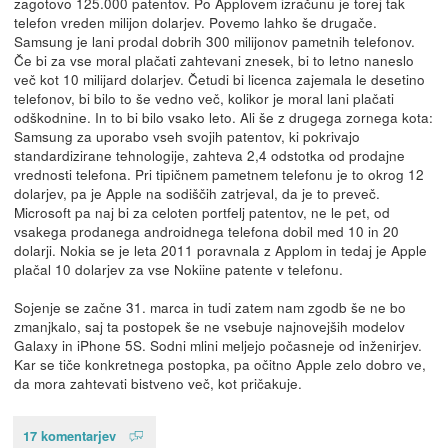
zagotovo 125.000 patentov. Po Applovem izračunu je torej tak
telefon vreden milijon dolarjev. Povemo lahko še drugače.
Samsung je lani prodal dobrih 300 milijonov pametnih telefonov.
Če bi za vse moral plačati zahtevani znesek, bi to letno naneslo
več kot 10 milijard dolarjev. Četudi bi licenca zajemala le desetino
telefonov, bi bilo to še vedno več, kolikor je moral lani plačati
odškodnine. In to bi bilo vsako leto. Ali še z drugega zornega kota:
Samsung za uporabo vseh svojih patentov, ki pokrivajo
standardizirane tehnologije, zahteva 2,4 odstotka od prodajne
vrednosti telefona. Pri tipičnem pametnem telefonu je to okrog 12
dolarjev, pa je Apple na sodiščih zatrjeval, da je to preveč.
Microsoft pa naj bi za celoten portfelj patentov, ne le pet, od
vsakega prodanega androidnega telefona dobil med 10 in 20
dolarji. Nokia se je leta 2011 poravnala z Applom in tedaj je Apple
plačal 10 dolarjev za vse Nokiine patente v telefonu.
Sojenje se začne 31. marca in tudi zatem nam zgodb še ne bo
zmanjkalo, saj ta postopek še ne vsebuje najnovejših modelov
Galaxy in iPhone 5S. Sodni mlini meljejo počasneje od inženirjev.
Kar se tiče konkretnega postopka, pa očitno Apple zelo dobro ve,
da mora zahtevati bistveno več, kot pričakuje.
17 komentarjev