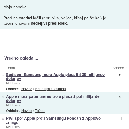
Moja napaka.
Pred nekaterimi ločili (npr. pika, vejica, klicaj pa še kaj) je
takoimenovani
.
nedeljivi presledek
Vredno ogleda ...
Tema
Sporočila
»
Sodišče: Samsung mora Applu plačati 539 milijonov
8
dolarjev
McHusch
Oddelek:
Novice
/
Industrijska lastnina
»
Apple mora patentnemu trolu plačati pol milijarde
9
dolarjev
McHusch
Oddelek:
Novice
/
Tožbe
»
Prvi spor Apple proti Samsungu končan z Applovo
11
zmago
McHusch