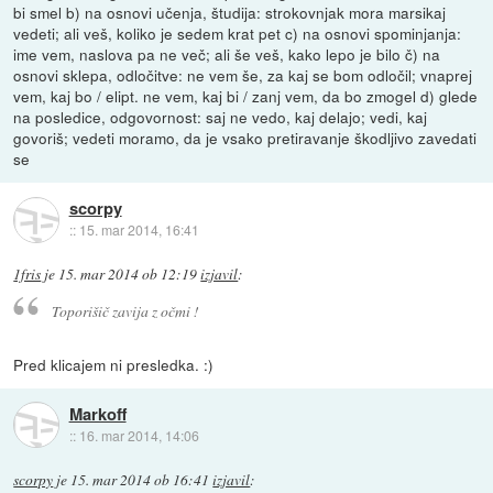
bi smel b) na osnovi učenja, študija: strokovnjak mora marsikaj
vedeti; ali veš, koliko je sedem krat pet c) na osnovi spominjanja:
ime vem, naslova pa ne več; ali še veš, kako lepo je bilo č) na
osnovi sklepa, odločitve: ne vem še, za kaj se bom odločil; vnaprej
vem, kaj bo / elipt. ne vem, kaj bi / zanj vem, da bo zmogel d) glede
na posledice, odgovornost: saj ne vedo, kaj delajo; vedi, kaj
govoriš; vedeti moramo, da je vsako pretiravanje škodljivo zavedati
se
scorpy
::
15. mar 2014, 16:41
1fris
je
15. mar 2014 ob 12:19
izjavil
:
Toporišič zavija z očmi !
Pred klicajem ni presledka. :)
Markoff
::
16. mar 2014, 14:06
scorpy
je
15. mar 2014 ob 16:41
izjavil
: