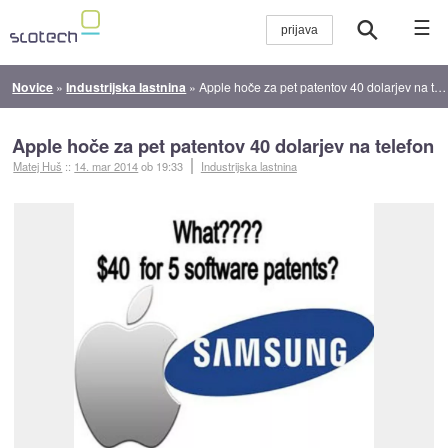
☰
Novice
»
Industrijska lastnina
»
Apple hoče za pet patentov 40 dolarjev na telefon
Apple hoče za pet patentov 40 dolarjev na telefon
Matej Huš
::
14. mar 2014
ob 19:33
Industrijska lastnina