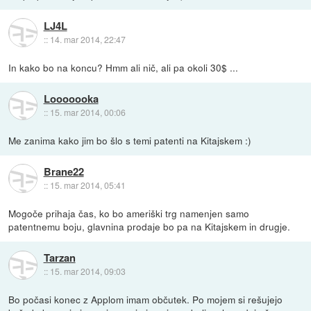
LJ4L
::
14. mar 2014, 22:47
In kako bo na koncu? Hmm ali nič, ali pa okoli 30$ ...
Looooooka
::
15. mar 2014, 00:06
Me zanima kako jim bo šlo s temi patenti na Kitajskem :)
Brane22
::
15. mar 2014, 05:41
Mogoče prihaja čas, ko bo ameriški trg namenjen samo
patentnemu boju, glavnina prodaje bo pa na Kitajskem in drugje.
Tarzan
::
15. mar 2014, 09:03
Bo počasi konec z Applom imam občutek. Po mojem si rešujejo