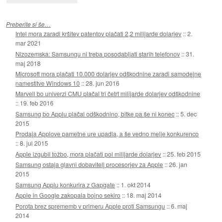
Preberite si še…
Intel mora zaradi kršitev patentov plačati 2,2 milijarde dolarjev
::
2.
mar 2021
Nizozemska: Samsungu ni treba posodabljati starih telefonov
::
31.
maj 2018
Microsoft mora plačati 10.000 dolarjev odškodnine zaradi samodejne
namestitve Windows 10
::
28. jun 2016
Marvell bo univerzi CMU plačal tri četrt milijarde dolarjev odškodnine
::
19. feb 2016
Samsung bo Applu plačal odškodnino, bitke pa še ni konec
::
5. dec
2015
Prodaja Applove pametne ure upadla, a še vedno melje konkurenco
::
8. jul 2015
Apple izgubil tožbo, mora plačati pol milijarde dolarjev
::
25. feb 2015
Samsung ostaja glavni dobavitelj procesorjev za Apple
::
26. jan
2015
Samsung Applu konkurira z Gapgate
::
1. okt 2014
Apple in Google zakopala bojno sekiro
::
18. maj 2014
Porota brez sprememb v primeru Apple proti Samsungu
::
6. maj
2014