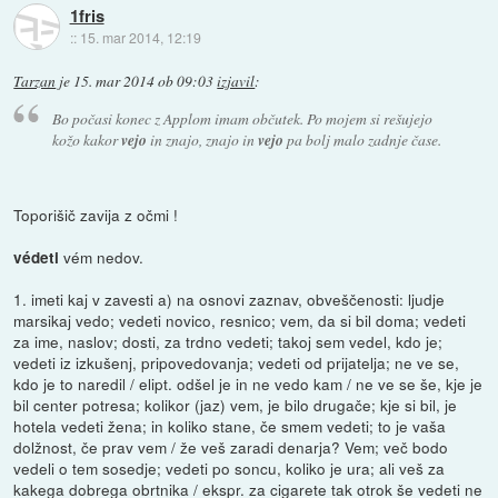
1fris
::
15. mar 2014, 12:19
Tarzan
je
15. mar 2014 ob 09:03
izjavil
:
Bo počasi konec z Applom imam občutek. Po mojem si rešujejo
kožo kakor
vejo
in znajo, znajo in
vejo
pa bolj malo zadnje čase.
Toporišič zavija z očmi !
vém nedov.
védeti
1. imeti kaj v zavesti a) na osnovi zaznav, obveščenosti: ljudje
marsikaj vedo; vedeti novico, resnico; vem, da si bil doma; vedeti
za ime, naslov; dosti, za trdno vedeti; takoj sem vedel, kdo je;
vedeti iz izkušenj, pripovedovanja; vedeti od prijatelja; ne ve se,
kdo je to naredil / elipt. odšel je in ne vedo kam / ne ve se še, kje je
bil center potresa; kolikor (jaz) vem, je bilo drugače; kje si bil, je
hotela vedeti žena; in koliko stane, če smem vedeti; to je vaša
dolžnost, če prav vem / že veš zaradi denarja? Vem; več bodo
vedeli o tem sosedje; vedeti po soncu, koliko je ura; ali veš za
kakega dobrega obrtnika / ekspr. za cigarete tak otrok še vedeti ne