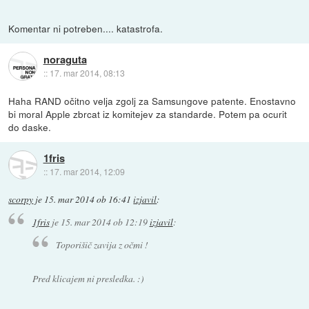
Komentar ni potreben.... katastrofa.
noraguta
::
17. mar 2014, 08:13
Haha RAND očitno velja zgolj za Samsungove patente. Enostavno
bi moral Apple zbrcat iz komitejev za standarde. Potem pa ocurit
do daske.
1fris
::
17. mar 2014, 12:09
scorpy
je
15. mar 2014 ob 16:41
izjavil
:
1fris
je
15. mar 2014 ob 12:19
izjavil
:
Toporišič zavija z očmi !
Pred klicajem ni presledka. :)