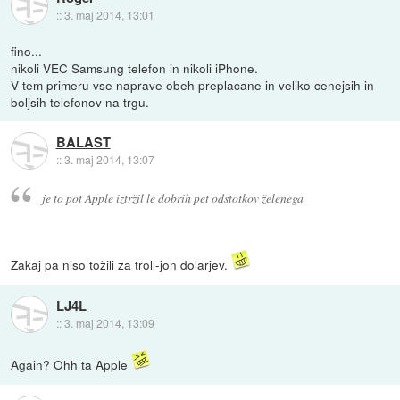
::
3. maj 2014, 13:01
fino...
nikoli VEC Samsung telefon in nikoli iPhone.
V tem primeru vse naprave obeh preplacane in veliko cenejsih in
boljsih telefonov na trgu.
BALAST
::
3. maj 2014, 13:07
je to pot Apple iztržil le dobrih pet odstotkov želenega
Zakaj pa niso tožili za troll-jon dolarjev.
LJ4L
::
3. maj 2014, 13:09
Again? Ohh ta Apple