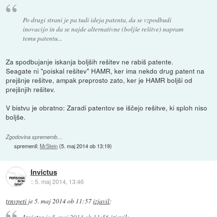
Po drugi strani je pa tudi ideja patenta, da se vzpodbudi
inovacijo in da se najde alternativne (boljše rešitve) napram
temu patentu...
Za spodbujanje iskanja boljših rešitev ne rabiš patente.
Seagate ni "poiskal rešitev" HAMR, ker ima nekdo drug patent na
prejšnje rešitve, ampak preprosto zato, ker je HAMR boljši od
prejšnjih rešitev.
V bistvu je obratno: Zaradi patentov se iščejo rešitve, ki sploh niso
boljše.
Zgodovina sprememb…
spremenil:
MrStein
(
5. maj 2014 ob 13:19
)
Invictus
::
5. maj 2014, 13:46
trnvpeti
je
5. maj 2014 ob 11:57
izjavil
:
Invictus
je
5. maj 2014 ob 11:56
izjavil
: