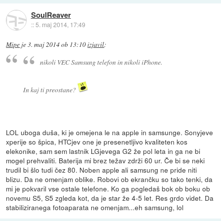
SoulReaver
::
5. maj 2014, 17:49
Mipe
je
3. maj 2014 ob 13:10
izjavil
:
nikoli VEC Samsung telefon in nikoli iPhone.
In kaj ti preostane?
LOL uboga duša, ki je omejena le na apple in samsunge. Sonyjeve
xperije so špica, HTCjev one je presenetljivo kvaliteten kos
elekonike, sam sem lastnik LGjevega G2 že pol leta in ga ne bi
mogel prehvaliti. Baterija mi brez težav zdrži 60 ur. Če bi se neki
trudil bi šlo tudi čez 80. Noben apple ali samsung ne pride niti
blizu. Da ne omenjam oblike. Robovi ob ekrančku so tako tenki, da
mi je pokvaril vse ostale telefone. Ko ga pogledaš bok ob boku ob
novemu S5, S5 zgleda kot, da je star že 4-5 let. Res grdo videt. Da
stabiliziranega fotoaparata ne omenjam...eh samsung, lol