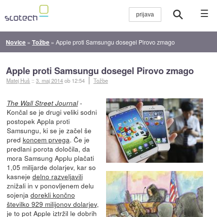
☰
Novice
»
Tožbe
»
Apple proti Samsungu dosegel Pirovo zmago
Apple proti Samsungu dosegel Pirovo zmago
Matej Huš
::
3. maj 2014
ob 12:54
Tožbe
-
The Wall Street Journal
Končal se je drugi veliki sodni
postopek Appla proti
Samsungu, ki se je začel še
pred
koncem prvega
. Če je
predlani porota določila, da
mora Samsung Applu plačati
1,05 milijarde dolarjev, kar so
kasneje
delno razveljavili
znižali in v ponovljenem delu
sojenja
dorekli končno
številko 929 milijonov dolarjev
,
je to pot Apple iztržil le dobrih