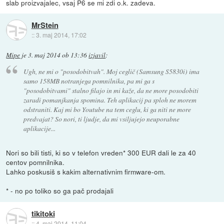
slab proizvajalec, vsaj P6 se mi zdi o.k. zadeva.
MrStein
::
3. maj 2014, 17:02
Mipe
je
3. maj 2014 ob 13:36
izjavil
:
Ugh, ne mi o "posodobitvah". Moj ceglič (Samsung S5830i) ima
samo 158MB notranjega pomnilnika, pa mi ga s
"posodobitvami" stalno filajo in mi kaže, da ne more posodobiti
zaradi pomanjkanja spomina. Teh aplikacij pa sploh ne morem
odstraniti. Kaj mi bo Youtube na tem ceglu, ki ga niti ne more
predvajat? So nori, ti ljudje, da mi vsiljujejo neuporabne
aplikacije...
Nori so bili tisti, ki so v telefon vreden* 300 EUR dali le za 40
centov pomnilnika.
Lahko poskusiš s kakim alternativnim firmware-om.
* - no po toliko so ga pač prodajali
tikitoki
::
4. maj 2014, 11:04