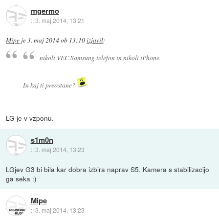
mgermo
::
3. maj 2014, 13:21
Mipe
je
3. maj 2014 ob 13:10
izjavil
:
nikoli VEC Samsung telefon in nikoli iPhone.
In kaj ti preostane?
LG je v vzponu.
s1m0n
::
3. maj 2014, 13:23
LGjev G3 bi bila kar dobra izbira naprav S5. Kamera s stabilizacijo
ga seka :)
Mipe
::
3. maj 2014, 13:23