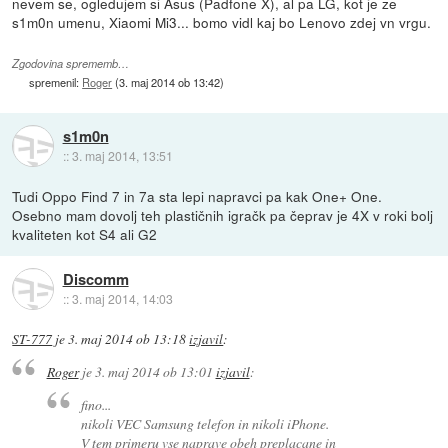
nevem se, ogledujem si Asus (Padfone X), al pa LG, kot je ze
s1m0n umenu, Xiaomi Mi3... bomo vidl kaj bo Lenovo zdej vn vrgu.
Zgodovina sprememb…
spremenil:
Roger
(
3. maj 2014 ob 13:42
)
s1m0n
::
3. maj 2014, 13:51
Tudi Oppo Find 7 in 7a sta lepi napravci pa kak One+ One.
Osebno mam dovolj teh plastičnih igračk pa čeprav je 4X v roki bolj
kvaliteten kot S4 ali G2
Discomm
::
3. maj 2014, 14:03
ST-777
je
3. maj 2014 ob 13:18
izjavil
:
Roger
je
3. maj 2014 ob 13:01
izjavil
:
fino...
nikoli VEC Samsung telefon in nikoli iPhone.
V tem primeru vse naprave obeh preplacane in