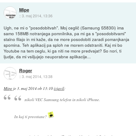
Mipe
::
3. maj 2014, 13:36
Ugh, ne mi o "posodobitvah". Moj ceglič (Samsung S5830i) ima
samo 158MB notranjega pomnilnika, pa mi ga s "posodobitvami"
stalno filajo in mi kaže, da ne more posodobiti zaradi pomanjkanja
spomina. Teh aplikacij pa sploh ne morem odstraniti. Kaj mi bo
Youtube na tem ceglu, ki ga niti ne more predvajat? So nori, ti
ljudje, da mi vsiljujejo neuporabne aplikacije...
Roger
::
3. maj 2014, 13:38
Mipe
je
3. maj 2014 ob 13:10
izjavil
:
nikoli VEC Samsung telefon in nikoli iPhone.
In kaj ti preostane?