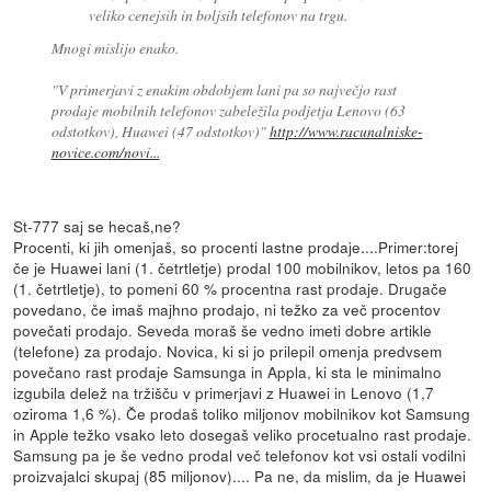
veliko cenejsih in boljsih telefonov na trgu.
Mnogi mislijo enako.
"V primerjavi z enakim obdobjem lani pa so največjo rast
prodaje mobilnih telefonov zabeležila podjetja Lenovo (63
odstotkov), Huawei (47 odstotkov)"
http://www.racunalniske-
novice.com/novi...
St-777 saj se hecaš,ne?
Procenti, ki jih omenjaš, so procenti lastne prodaje....Primer:torej
če je Huawei lani (1. četrtletje) prodal 100 mobilnikov, letos pa 160
(1. četrtletje), to pomeni 60 % procentna rast prodaje. Drugače
povedano, če imaš majhno prodajo, ni težko za več procentov
povečati prodajo. Seveda moraš še vedno imeti dobre artikle
(telefone) za prodajo. Novica, ki si jo prilepil omenja predvsem
povečano rast prodaje Samsunga in Appla, ki sta le minimalno
izgubila delež na tržišču v primerjavi z Huawei in Lenovo (1,7
oziroma 1,6 %). Če prodaš toliko miljonov mobilnikov kot Samsung
in Apple težko vsako leto dosegaš veliko procetualno rast prodaje.
Samsung pa je še vedno prodal več telefonov kot vsi ostali vodilni
proizvajalci skupaj (85 miljonov).... Pa ne, da mislim, da je Huawei