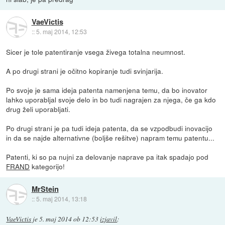
VaeVictis
::
5. maj 2014, 12:53
Sicer je tole patentiranje vsega živega totalna neumnost.
A po drugi strani je očitno kopiranje tudi svinjarija.
Po svoje je sama ideja patenta namenjena temu, da bo inovator
lahko uporabljal svoje delo in bo tudi nagrajen za njega, če ga kdo
drug želi uporabljati.
Po drugi strani je pa tudi ideja patenta, da se vzpodbudi inovacijo
in da se najde alternativne (boljše rešitve) napram temu patentu...
Patenti, ki so pa nujni za delovanje naprave pa itak spadajo pod
FRAND
kategorijo!
MrStein
::
5. maj 2014, 13:18
VaeVictis
je
5. maj 2014 ob 12:53
izjavil
: