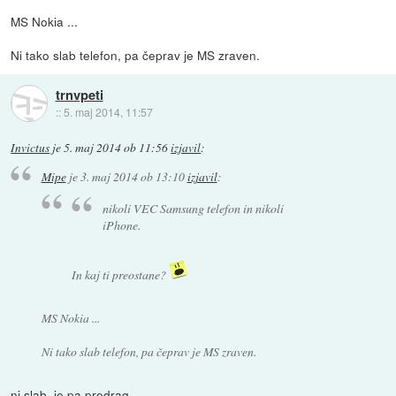
MS Nokia ...
Ni tako slab telefon, pa čeprav je MS zraven.
trnvpeti
::
5. maj 2014, 11:57
Invictus
je
5. maj 2014 ob 11:56
izjavil
:
Mipe
je
3. maj 2014 ob 13:10
izjavil
:
nikoli VEC Samsung telefon in nikoli
iPhone.
In kaj ti preostane?
MS Nokia ...
Ni tako slab telefon, pa čeprav je MS zraven.
ni slab, je pa predrag