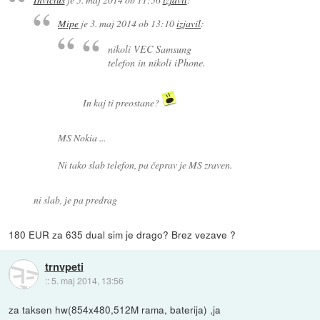
Mipe
je
3. maj 2014 ob 13:10
izjavil
:
nikoli VEC Samsung
telefon in nikoli iPhone.
In kaj ti preostane?
MS Nokia ...
Ni tako slab telefon, pa čeprav je MS zraven.
ni slab, je pa predrag
180 EUR za 635 dual sim je drago? Brez vezave ?
trnvpeti
::
5. maj 2014, 13:56
za taksen hw(854x480,512M rama, baterija) ,ja