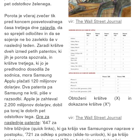
pet odstotkov želenega.
Porota je včeraj zvečer tik
vir:
The Wall Street Journal
pred koncem posvetovalnega
časa tretjega dne
najavila
, da
so sprejeli odločitev in da se
sojenje ne bo zavleklo še v
naslednji teden. Zaradi kršitve
dveh izmed petih patentov, ki
jih je porota spoznala, in
kršitve tretjega, ki jo je
predhodno dosodila že
sodnica, mora Samsung
Applu plačati 120 milijonov
dolarjev. Dva patenta pa
Samsung ne krši, piše v
Obtoženi kršitve (X) in
razsodbi. Apple je zahteval
dokazane kršitve (X*)
2.200 milijonov dolarjev, dobil
pa torej le dobrih pet
odstotkov tega.
Gre za
vir:
The Wall Street Journal
naslednje patente
: '647 za
hitre bližnjice (quick links), ki ga kršijo vse Samsungove naprave v
postopku, '721 za odklep s potezo (slide-to-unlock), ki ga kršijo
nekatere naprave, in patent '172 za funkcijo samodokončaj