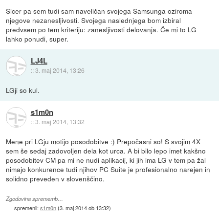
Sicer pa sem tudi sam naveličan svojega Samsunga oziroma
njegove nezanesljivosti. Svojega naslednjega bom izbiral
predvsem po tem kriteriju: zanesljivosti delovanja. Če mi to LG
lahko ponudi, super.
LJ4L
::
3. maj 2014, 13:26
LGji so kul.
s1m0n
::
3. maj 2014, 13:32
Mene pri LGju motijo posodobitve :) Prepočasni so! S svojim 4X
sem še sedaj zadovoljen dela kot urca. A bi bilo lepo imet kakšno
posodobitev CM pa mi ne nudi aplikacij, ki jih ima LG v tem pa žal
nimajo konkurence tudi njihov PC Suite je profesionalno narejen in
solidno preveden v slovenščino.
Zgodovina sprememb…
spremenil:
s1m0n
(
3. maj 2014 ob 13:32
)