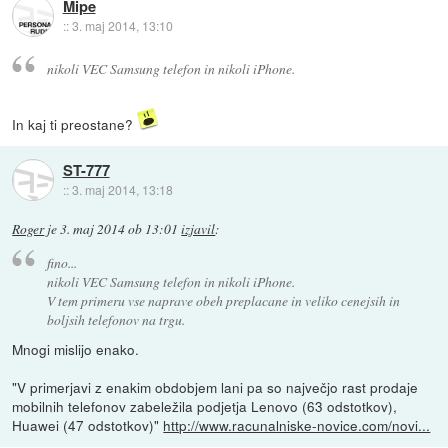
Mipe
::
3. maj 2014, 13:10
nikoli VEC Samsung telefon in nikoli iPhone.
In kaj ti preostane?
ST-777
::
3. maj 2014, 13:18
Roger
je
3. maj 2014 ob 13:01
izjavil
:
fino...
nikoli VEC Samsung telefon in nikoli iPhone.
V tem primeru vse naprave obeh preplacane in veliko cenejsih in
boljsih telefonov na trgu.
Mnogi mislijo enako.
"V primerjavi z enakim obdobjem lani pa so največjo rast prodaje
mobilnih telefonov zabeležila podjetja Lenovo (63 odstotkov),
Huawei (47 odstotkov)"
http://www.racunalniske-novice.com/novi...