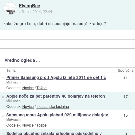
FlyingBee
::
5. maj 2014, 22:44
kako že gre tisto, dobri si sposojajo, najboljši kradejo?
Vredno ogleda ...
Tema
Sporočila
»
Primer Samsung proti Applu iz leta 2011 še četrtič
11
McHusch
Oddelek:
Novice
/
Tožbe
»
Apple hoče za pet patentov 40 dolarjev na telefon
17
McHusch
Oddelek:
Novice
/
Industrijska lastnina
»
Samsung mora Applu plačati 929 milijonov dolarjev
15
McHusch
Oddelek:
Novice
/
Tožbe
»
Sodnica občutno znižala prisojeno odškodnino v
9