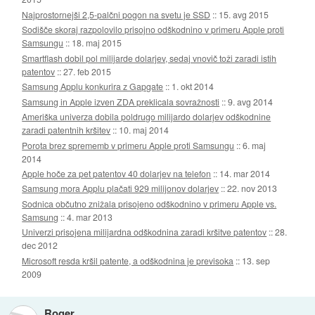
Najprostornejši 2,5-palčni pogon na svetu je SSD
::
15. avg 2015
Sodišče skoraj razpolovilo prisojno odškodnino v primeru Apple proti
Samsungu
::
18. maj 2015
Smartflash dobil pol milijarde dolarjev, sedaj vnovič toži zaradi istih
patentov
::
27. feb 2015
Samsung Applu konkurira z Gapgate
::
1. okt 2014
Samsung in Apple izven ZDA preklicala sovražnosti
::
9. avg 2014
Ameriška univerza dobila poldrugo milijardo dolarjev odškodnine
zaradi patentnih kršitev
::
10. maj 2014
Porota brez sprememb v primeru Apple proti Samsungu
::
6. maj
2014
Apple hoče za pet patentov 40 dolarjev na telefon
::
14. mar 2014
Samsung mora Applu plačati 929 milijonov dolarjev
::
22. nov 2013
Sodnica občutno znižala prisojeno odškodnino v primeru Apple vs.
Samsung
::
4. mar 2013
Univerzi prisojena milijardna odškodnina zaradi kršitve patentov
::
28.
dec 2012
Microsoft resda kršil patente, a odškodnina je previsoka
::
13. sep
2009
Roger