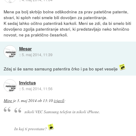
Mene pa bolj skrbijo bolne odškodnine za prav patetične patente,
stvari, ki sploh nebi smele bili dovoljen za patentiranje.
K sedaj lahko očitno patentiraš karkoli. Meni se zdi, da bi smelo biti
dovoljeno zgolja patentiranje stvari, ki predstavljajo neko tehnično
novost, ne pa praktično česarkoli.
Mesar
::
5. maj 2014, 11:39
Zdaj si še samo samsung patentira črko i pa bo spet veselje
Invictus
::
5. maj 2014, 11:56
Mipe
je
3. maj 2014 ob 13:10
izjavil
:
nikoli VEC Samsung telefon in nikoli iPhone.
In kaj ti preostane?