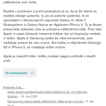
odškodnine zelo nizke.
Razlike v primerjavi s prvim postopkom je ta, da je šlo takrat za
modele (design patents), tu pa za patente (patents), ki so
uporabljeni v Samsungovih napravah Galaxy III, Note II,
Stratosphere in Galaxy Nexus ter Applovem iPhonu 4. Tu je škodo
precej teže dokazati, zato je prisojena odškodnina nižja. Prav tako
Apple ni uspel dokazati namerne kršitve, kar pri kopiranju modela
ni težko. Apple in Samsung sodbe še nista komentirala, zato
nadaljnje poteze še niso znane. Ker tožba ni vključevala Galaxyja
S5 in iPhona 5, so nadaljnje tožbe možne.
Apple je zaslužil toliko, koliko znašajo njegovi prihodki v šestih
urah.
25 komentarjev
Preberite si še…
Apple zaradi upočasnjevanja starih telefonov ob 113 milijonov
dolarjev
::
19. nov 2020
Samsung bo Applu plačal odškodnino, bitke pa še ni konec
::
5. dec
2015