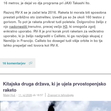
16 metrov, je dejal vo dja programa pri JAXI Takashi Ito.
Razvoj RV-X se je začel leta 2016. Raketa bi morala biti sposobna
prestati približno sto izstrelitev, izvedli pa so že okoli 160 testov z
gorivom. To pot je raketa prvikrat tudi poletela. Dolgoročno želijo z
njo
nadomestiti
trenutno, precej večjo
H3
, ki omogoča zgolj
enkratno uporabo. RV-X je prvi korak proti raketam za večkratno
uporabo, ki jo želijo nadgraditi v Callisto, ki ga razvijajo skupaj z
Nemčijo in Francijo. Callisto bo dosegel tudi višje orbite in bo tja
lahko prepeljal več tovora kot RV-X.
16 komentarjev
Kitajska druga država, ki je ujela prvostopenjsko
raketo
Matej Huš
::
11. jul 2026
ob 18:57
Znanost in tehnologija