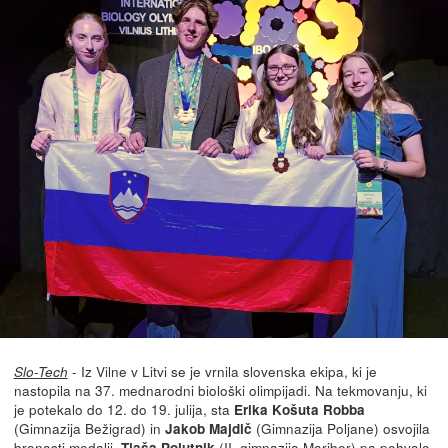
- Iz Vilne v Litvi se je vrnila slovenska ekipa, ki je
Slo-Tech
nastopila na 37. mednarodni biološki olimpijadi. Na tekmovanju, ki
je potekalo do 12. do 19. julija, sta
Erika Košuta Robba
(Gimnazija Bežigrad) in
(Gimnazija Poljane) osvojila
Jakob Majdič
bronasti medalji,
(II. gimnazija Maribor) pa pohvalo.
Tjaša Polutnik