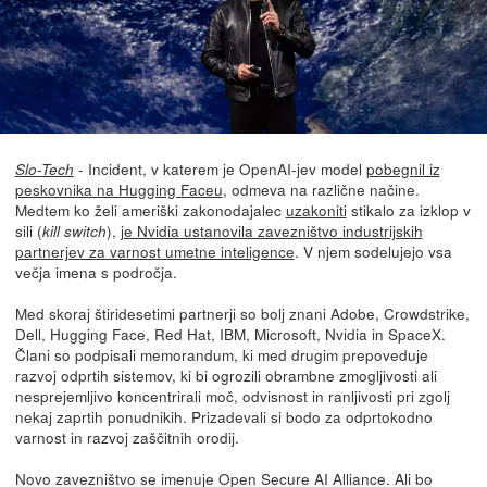
- Incident, v katerem je OpenAI-jev model
pobegnil iz
Slo-Tech
peskovnika na Hugging Faceu
, odmeva na različne načine.
Medtem ko želi ameriški zakonodajalec
uzakoniti
stikalo za izklop v
sili (
),
je Nvidia ustanovila zavezništvo industrijskih
kill switch
partnerjev za varnost umetne inteligence
. V njem sodelujejo vsa
večja imena s področja.
Med skoraj štiridesetimi partnerji so bolj znani Adobe, Crowdstrike,
Dell, Hugging Face, Red Hat, IBM, Microsoft, Nvidia in SpaceX.
Člani so podpisali memorandum, ki med drugim prepoveduje
razvoj odprtih sistemov, ki bi ogrozili obrambne zmogljivosti ali
nesprejemljivo koncentrirali moč, odvisnost in ranljivosti pri zgolj
nekaj zaprtih ponudnikih. Prizadevali si bodo za odprtokodno
varnost in razvoj zaščitnih orodij.
Novo zavezništvo se imenuje Open Secure AI Alliance. Ali bo