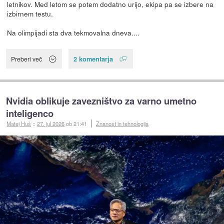
letnikov. Med letom se potem dodatno urijo, ekipa pa se izbere na
izbirnem testu.
Na olimpijadi sta dva tekmovalna dneva....
2 komentarja
Preberi več
Nvidia oblikuje zavezništvo za varno umetno
inteligenco
Matej Huš
::
27. jul 2026
ob 21:41
Znanost in tehnologija