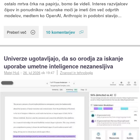
ostalo mrtva črka na papirju, bomo še videli. Interes razvijalcev
čipov in ponudnikov računske moči je imeti čim več odprtih
modelov, medtem ko OpenAI, Anthropic in podobni stavijo...
10 komentarjev
Preberi več
Univerze ugotavljajo, da so orodja za iskanje
uporabe umetne inteligence nezanesljiva
Matej Huš
::
26. jul 2026
ob 19:47
Znanost in tehnologija