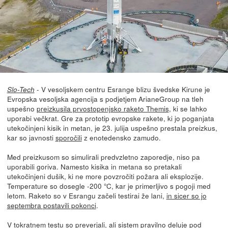
- V vesoljskem centru Esrange blizu švedske Kirune je
Slo-Tech
Evropska vesoljska agencija s podjetjem ArianeGroup na tleh
uspešno
preizkusila prvostopenjsko raketo Themis
, ki se lahko
uporabi večkrat. Gre za prototip evropske rakete, ki jo poganjata
utekočinjeni kisik in metan, je 23. julija uspešno prestala preizkus,
kar so javnosti
sporočili
z enotedensko zamudo.
Med preizkusom so simulirali predvzletno zaporedje, niso pa
uporabili goriva. Namesto kisika in metana so pretakali
utekočinjeni dušik, ki ne more povzročiti požara ali eksplozije.
Temperature so dosegle -200 °C, kar je primerljivo s pogoji med
letom. Raketo so v Esrangu začeli testirai že lani,
in sicer so jo
septembra postavili pokonci
.
V tokratnem testu so preverjali, ali sistem pravilno deluje pod