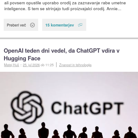
ali povsem opustile uporabo orodij za zaznavanje rabe umetne
inteligence. S tem se strinjajo tudi proizvajalci orodij. Annie...
15 komentarjev
Preberi več
OpenAI teden dni vedel, da ChatGPT vdira v
Hugging Face
Matej Huš
::
25. jul 2026
ob 11:25
Znanost in tehnologija