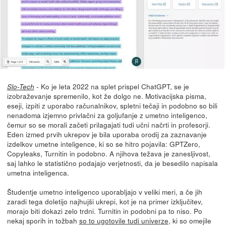
- Ko je leta 2022 na splet prispel ChatGPT, se je
Slo-Tech
izobraževanje spremenilo, kot že dolgo ne. Motivacijska pisma,
eseji, izpiti z uporabo računalnikov, spletni tečaji in podobno so bili
nenadoma izjemno privlačni za goljufanje z umetno inteligenco,
čemur so se morali začeti prilagajati tudi učni načrti in profesorji.
Eden izmed prvih ukrepov je bila uporaba orodij za zaznavanje
izdelkov umetne inteligence, ki so se hitro pojavila: GPTZero,
Copyleaks, Turnitin in podobno. A njihova težava je zanesljivost,
saj lahko le statistično podajajo verjetnosti, da je besedilo napisala
umetna inteligenca.
Študentje umetno inteligenco uporabljajo v veliki meri, a če jih
zaradi tega doletijo najhujši ukrepi, kot je na primer izključitev,
morajo biti dokazi zelo trdni. Turnitin in podobni pa to niso. Po
nekaj sporih in tožbah
so to ugotovile tudi univerze
, ki so omejile