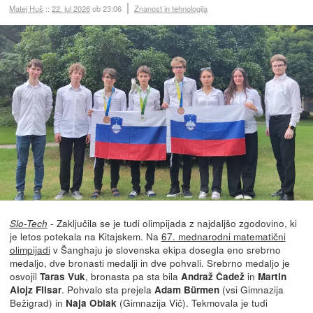
Matej Huš
::
22. jul 2026
ob 23:06
Znanost in tehnologija
- Zaključila se je tudi olimpijada z najdaljšo zgodovino, ki
Slo-Tech
je letos potekala na Kitajskem. Na
67. mednarodni matematični
olimpijadi
v Šanghaju je slovenska ekipa dosegla eno srebrno
medaljo, dve bronasti medalji in dve pohvali. Srebrno medaljo je
osvojil
, bronasta pa sta bila
in
Taras Vuk
Andraž Čadež
Martin
. Pohvalo sta prejela
(vsi Gimnazija
Alojz Flisar
Adam Bürmen
Bežigrad) in
(Gimnazija Vič). Tekmovala je tudi
Naja Oblak