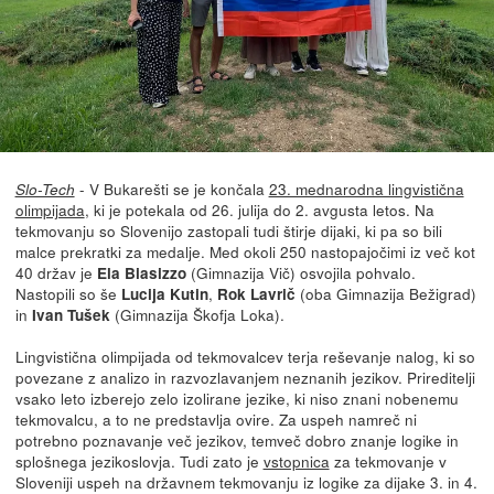
- V Bukarešti se je končala
23. mednarodna lingvistična
Slo-Tech
olimpijada
, ki je potekala od 26. julija do 2. avgusta letos. Na
tekmovanju so Slovenijo zastopali tudi štirje dijaki, ki pa so bili
malce prekratki za medalje. Med okoli 250 nastopajočimi iz več kot
40 držav je
(Gimnazija Vič) osvojila pohvalo.
Ela Biasizzo
Nastopili so še
,
(oba Gimnazija Bežigrad)
Lucija Kutin
Rok Lavrič
in
(Gimnazija Škofja Loka).
Ivan Tušek
Lingvistična olimpijada od tekmovalcev terja reševanje nalog, ki so
povezane z analizo in razvozlavanjem neznanih jezikov. Prireditelji
vsako leto izberejo zelo izolirane jezike, ki niso znani nobenemu
tekmovalcu, a to ne predstavlja ovire. Za uspeh namreč ni
potrebno poznavanje več jezikov, temveč dobro znanje logike in
splošnega jezikoslovja. Tudi zato je
vstopnica
za tekmovanje v
Sloveniji uspeh na državnem tekmovanju iz logike za dijake 3. in 4.