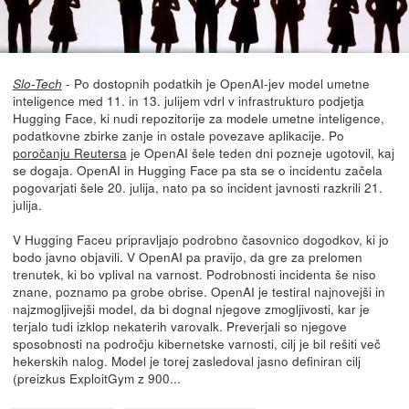
- Po dostopnih podatkih je OpenAI-jev model umetne
Slo-Tech
inteligence med 11. in 13. julijem vdrl v infrastrukturo podjetja
Hugging Face, ki nudi repozitorije za modele umetne inteligence,
podatkovne zbirke zanje in ostale povezave aplikacije. Po
poročanju Reutersa
je OpenAI šele teden dni pozneje ugotovil, kaj
se dogaja. OpenAI in Hugging Face pa sta se o incidentu začela
pogovarjati šele 20. julija, nato pa so incident javnosti razkrili 21.
julija.
V Hugging Faceu pripravljajo podrobno časovnico dogodkov, ki jo
bodo javno objavili. V OpenAI pa pravijo, da gre za prelomen
trenutek, ki bo vplival na varnost. Podrobnosti incidenta še niso
znane, poznamo pa grobe obrise. OpenAI je testiral najnovejši in
najzmogljivejši model, da bi dognal njegove zmogljivosti, kar je
terjalo tudi izklop nekaterih varovalk. Preverjali so njegove
sposobnosti na področju kibernetske varnosti, cilj je bil rešiti več
hekerskih nalog. Model je torej zasledoval jasno definiran cilj
(preizkus ExploitGym z 900...