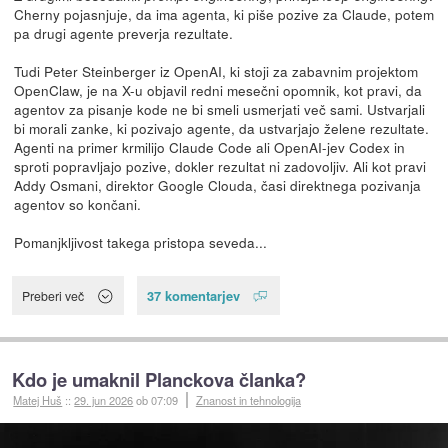
Cherny pojasnjuje, da ima agenta, ki piše pozive za Claude, potem
pa drugi agente preverja rezultate.
Tudi Peter Steinberger iz OpenAI, ki stoji za zabavnim projektom
OpenClaw, je na X-u objavil redni mesečni opomnik, kot pravi, da
agentov za pisanje kode ne bi smeli usmerjati več sami. Ustvarjali
bi morali zanke, ki pozivajo agente, da ustvarjajo želene rezultate.
Agenti na primer krmilijo Claude Code ali OpenAI-jev Codex in
sproti popravljajo pozive, dokler rezultat ni zadovoljiv. Ali kot pravi
Addy Osmani, direktor Google Clouda, časi direktnega pozivanja
agentov so končani.
Pomanjkljivost takega pristopa seveda...
37 komentarjev
Preberi več
Kdo je umaknil Planckova članka?
Matej Huš
::
29. jun 2026
ob 07:09
Znanost in tehnologija