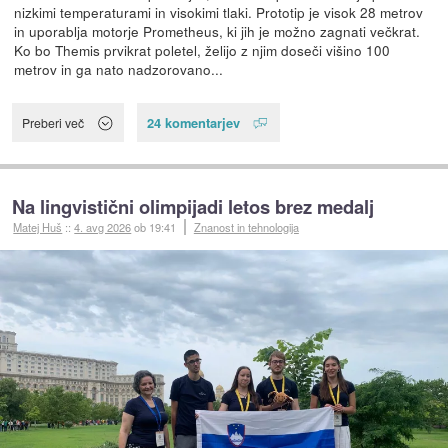
nizkimi temperaturami in visokimi tlaki. Prototip je visok 28 metrov
in uporablja motorje Prometheus, ki jih je možno zagnati večkrat.
Ko bo Themis prvikrat poletel, želijo z njim doseči višino 100
metrov in ga nato nadzorovano...
24 komentarjev
Preberi več
Na lingvistični olimpijadi letos brez medalj
Matej Huš
::
4. avg 2026
ob 19:41
Znanost in tehnologija