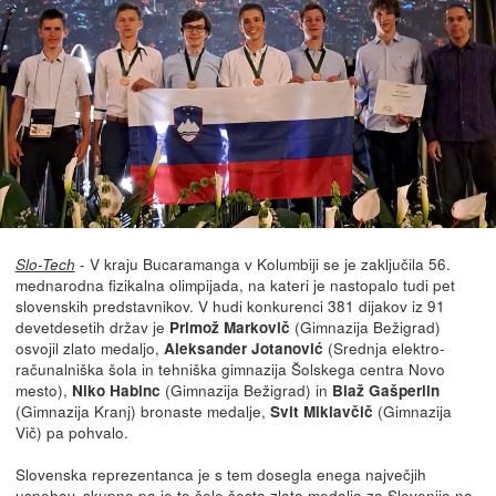
- V kraju Bucaramanga v Kolumbiji se je zaključila 56.
Slo-Tech
mednarodna fizikalna olimpijada, na kateri je nastopalo tudi pet
slovenskih predstavnikov. V hudi konkurenci 381 dijakov iz 91
devetdesetih držav je
(Gimnazija Bežigrad)
Primož Markovič
osvojil zlato medaljo,
(Srednja elektro-
Aleksander Jotanović
računalniška šola in tehniška gimnazija Šolskega centra Novo
mesto),
(Gimnazija Bežigrad) in
Niko Habinc
Blaž Gašperlin
(Gimnazija Kranj) bronaste medalje,
(Gimnazija
Svit Miklavčič
Vič) pa pohvalo.
Slovenska reprezentanca je s tem dosegla enega največjih
uspehov, skupno pa je to šele šesta zlata medalja za Slovenijo na