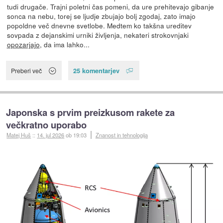
tudi drugače. Trajni poletni čas pomeni, da ure prehitevajo gibanje
sonca na nebu, torej se ljudje zbujajo bolj zgodaj, zato imajo
popoldne več dnevne svetlobe. Medtem ko takšna ureditev
sovpada z dejanskimi urniki življenja, nekateri strokovnjaki
opozarjajo
, da ima lahko...
25 komentarjev
Preberi več
Japonska s prvim preizkusom rakete za
večkratno uporabo
Matej Huš
::
14. jul 2026
ob 19:03
Znanost in tehnologija