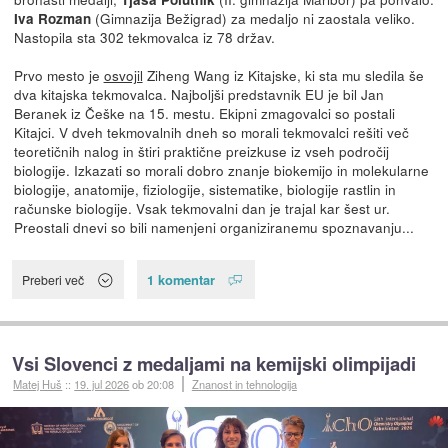
(Gimnazija Bežigrad) za medaljo ni zaostala veliko.
Iva Rozman
Nastopila sta 302 tekmovalca iz 78 držav.
Prvo mesto je
osvojil
Ziheng Wang iz Kitajske, ki sta mu sledila še
dva kitajska tekmovalca. Najboljši predstavnik EU je bil Jan
Beranek iz Češke na 15. mestu. Ekipni zmagovalci so postali
Kitajci. V dveh tekmovalnih dneh so morali tekmovalci rešiti več
teoretičnih nalog in štiri praktične preizkuse iz vseh področij
biologije. Izkazati so morali dobro znanje biokemijo in molekularne
biologije, anatomije, fiziologije, sistematike, biologije rastlin in
računske biologije. Vsak tekmovalni dan je trajal kar šest ur.
Preostali dnevi so bili namenjeni organiziranemu spoznavanju...
1 komentar
Preberi več
Vsi Slovenci z medaljami na kemijski olimpijadi
Matej Huš
::
19. jul 2026
ob 20:08
Znanost in tehnologija