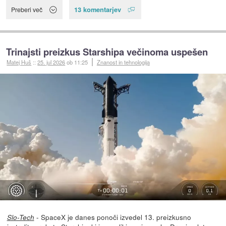
13 komentarjev
Preberi več
Trinajsti preizkus Starshipa večinoma uspešen
Matej Huš
::
25. jul 2026
ob 11:25
Znanost in tehnologija
- SpaceX je danes ponoči izvedel 13. preizkusno
Slo-Tech