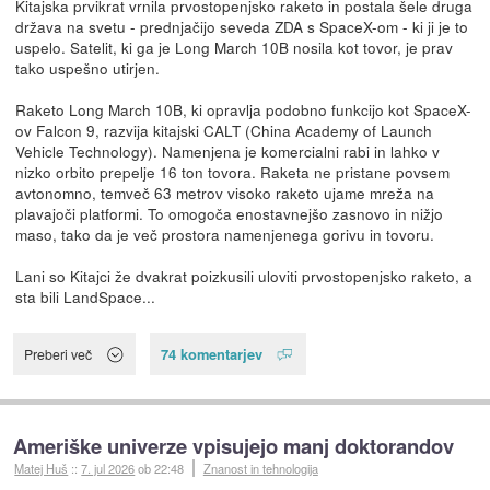
Kitajska prvikrat vrnila prvostopenjsko raketo in postala šele druga
država na svetu - prednjačijo seveda ZDA s SpaceX-om - ki ji je to
uspelo. Satelit, ki ga je Long March 10B nosila kot tovor, je prav
tako uspešno utirjen.
Raketo Long March 10B, ki opravlja podobno funkcijo kot SpaceX-
ov Falcon 9, razvija kitajski CALT (China Academy of Launch
Vehicle Technology). Namenjena je komercialni rabi in lahko v
nizko orbito prepelje 16 ton tovora. Raketa ne pristane povsem
avtonomno, temveč 63 metrov visoko raketo ujame mreža na
plavajoči platformi. To omogoča enostavnejšo zasnovo in nižjo
maso, tako da je več prostora namenjenega gorivu in tovoru.
Lani so Kitajci že dvakrat poizkusili uloviti prvostopenjsko raketo, a
sta bili LandSpace...
74 komentarjev
Preberi več
Ameriške univerze vpisujejo manj doktorandov
Matej Huš
::
7. jul 2026
ob 22:48
Znanost in tehnologija