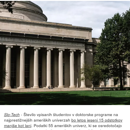
- Število vpisanih študentov v doktorske programe na
Slo-Tech
najprestižnejših ameriških univerzah
bo letos jeseni 15 odstotkov
manjše kot lani
. Podatki 55 ameriških univerz, ki se osredotočajo