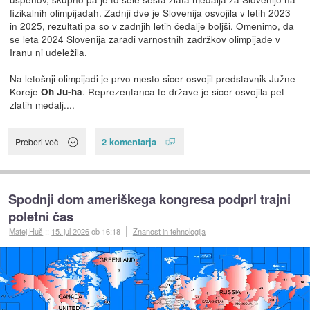
fizikalnih olimpijadah. Zadnji dve je Slovenija osvojila v letih 2023
in 2025, rezultati pa so v zadnjih letih čedalje boljši. Omenimo, da
se leta 2024 Slovenija zaradi varnostnih zadržkov olimpijade v
Iranu ni udeležila.
Na letošnji olimpijadi je prvo mesto sicer osvojil predstavnik Južne
Koreje
. Reprezentanca te države je sicer osvojila pet
Oh Ju-ha
zlatih medalj....
2 komentarja
Preberi več
Spodnji dom ameriškega kongresa podprl trajni
poletni čas
Matej Huš
::
15. jul 2026
ob 16:18
Znanost in tehnologija