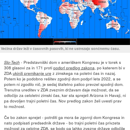
Večina držav leži v časovnih pasovih, ki ne ustrezajo sončnemu času.
- Predstavniški dom v ameriškem Kongresu je v torek s
Slo-Tech
308 glasovi za in 171 proti
podprl predlog zakona
, po katerem bi v
ZDA
ukinili premikanje ure
z zimskega na poletni čas in nazaj.
Potem ko je podobno rešitev zgodnji dom podprl leta 2022, a se
potem ni zgodilo nič, je sedaj štafetno palico prevzel spodnji dom.
Trenutna ureditev v ZDA zveznim državam daje možnost, da se
odločijo za celoletni zimski čas, kar sta sprejeli Arizona in Havaji, ni
pa dovoljen trajni poletni čas. Nov predlog zakon želi uvesti prav
to možnost.
Če bo zakon sprejet - potrditi ga mora še zgornji dom Kongresa in
nato podpisati predsednik države - bo trajni poletni čas privzeta
možnost za celotne ZDA, se bodo pa lahko zvezne države odločile