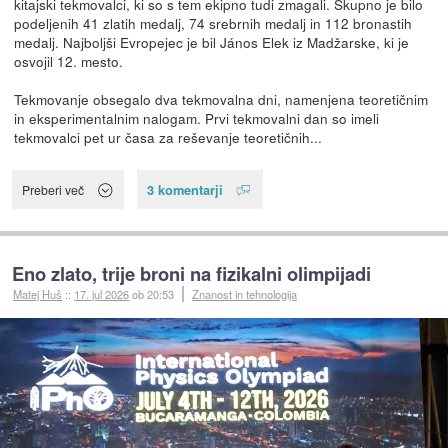
kitajski tekmovalci, ki so s tem ekipno tudi zmagali. Skupno je bilo
podeljenih 41 zlatih medalj, 74 srebrnih medalj in 112 bronastih
medalj. Najboljši Evropejec je bil János Elek iz Madžarske, ki je
osvojil 12. mesto.
Tekmovanje obsegalo dva tekmovalna dni, namenjena teoretičnim
in eksperimentalnim nalogam. Prvi tekmovalni dan so imeli
tekmovalci pet ur časa za reševanje teoretičnih...
3 komentarji
Preberi več
Eno zlato, trije broni na fizikalni olimpijadi
Matej Huš
::
17. jul 2026
ob 20:53
Znanost in tehnologija