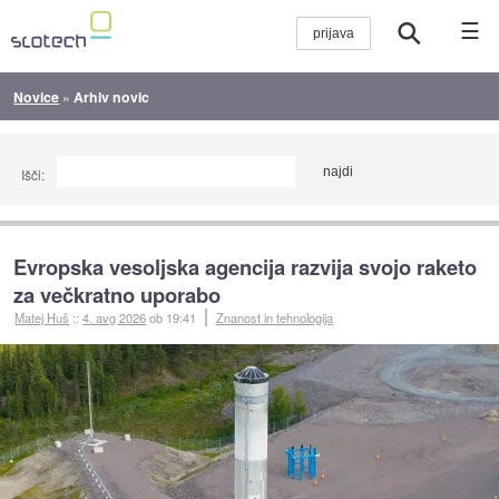
☰
Novice
»
Arhiv novic
Išči:
Evropska vesoljska agencija razvija svojo raketo
za večkratno uporabo
Matej Huš
::
4. avg 2026
ob 19:41
Znanost in tehnologija