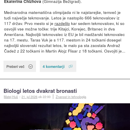
(Gimnazija Bežigrad).
Ekaterina Chizhova
Mednarodna matematična olimpijada ni le najstarejše, temveč je
tudi največje tekmovanje. Letos je nastopilo 666 tekmovalcev iz
117 držav. Prvo mesto si je
razdelilo
kar sedem tekmovalcev, ki so
osvojili vse možne točke: trije Kitajci, Korejec, Britanec in dva
Američana. Najboljši tekmovalec iz EU je bil madžarski tekmovalec
na 17. mestu. Taras Vuk je s 117. mestom in 24 točkami dosegel
najboljši slovenski rezultat letos, le malo pa sta zaostala Andraž
Čadež z 22 točkami in Martin Alojz Flisar z 18 točkami. Osvojiti je...
4 komentarji
Preberi več
Biologi letos dvakrat bronasti
Matej Huš
::
21. jul 2026
ob 22:00
Znanost in tehnologija