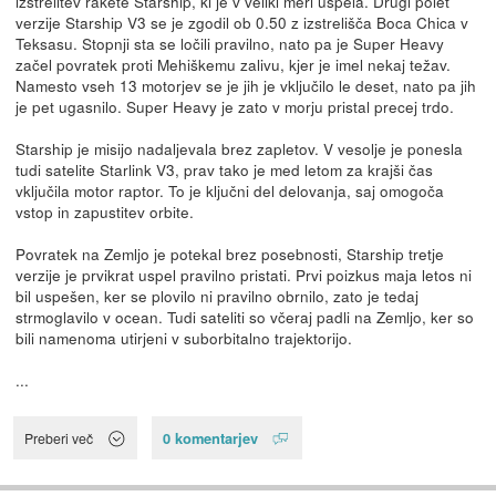
izstrelitev rakete Starship, ki je v veliki meri uspela. Drugi polet
verzije Starship V3 se je zgodil ob 0.50 z izstrelišča Boca Chica v
Teksasu. Stopnji sta se ločili pravilno, nato pa je Super Heavy
začel povratek proti Mehiškemu zalivu, kjer je imel nekaj težav.
Namesto vseh 13 motorjev se je jih je vključilo le deset, nato pa jih
je pet ugasnilo. Super Heavy je zato v morju pristal precej trdo.
Starship je misijo nadaljevala brez zapletov. V vesolje je ponesla
tudi satelite Starlink V3, prav tako je med letom za krajši čas
vključila motor raptor. To je ključni del delovanja, saj omogoča
vstop in zapustitev orbite.
Povratek na Zemljo je potekal brez posebnosti, Starship tretje
verzije je prvikrat uspel pravilno pristati. Prvi poizkus maja letos ni
bil uspešen, ker se plovilo ni pravilno obrnilo, zato je tedaj
strmoglavilo v ocean. Tudi sateliti so včeraj padli na Zemljo, ker so
bili namenoma utirjeni v suborbitalno trajektorijo.
...
0 komentarjev
Preberi več