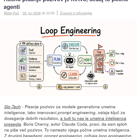
agenti
Matej Huš
::
29. jun 2026
ob 23:09
Znanost in tehnologija
- Pisanje pozivov za modele generativne umetne
Slo-Tech
inteligence, tako imenovani
, ostaja ključ za
prompt engineering
doseganje dobrih rezultatov,
a tudi tu nas je umetna inteligenca
presegla
. Boris Cherny, avtor Claude Coda, pravi, da sam sploh
ne piše več pozivov. To namesto njega počne umetna inteligenca.
Z drugimi besedami:
, prihaja
.
prompt engineering
loop engineering