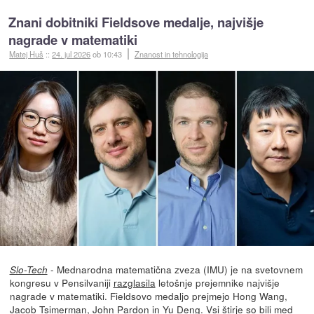
Znani dobitniki Fieldsove medalje, najvišje
nagrade v matematiki
Matej Huš
::
24. jul 2026
ob 10:43
Znanost in tehnologija
- Mednarodna matematična zveza (IMU) je na svetovnem
Slo-Tech
kongresu v Pensilvaniji
razglasila
letošnje prejemnike najvišje
nagrade v matematiki. Fieldsovo medaljo prejmejo Hong Wang,
Jacob Tsimerman, John Pardon in Yu Deng. Vsi štirje so bili med