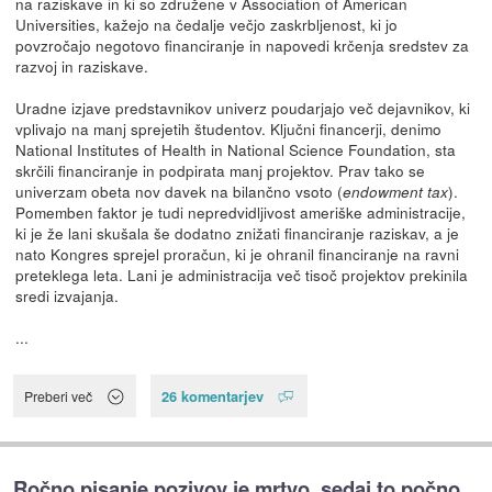
na raziskave in ki so združene v Association of American
Universities, kažejo na čedalje večjo zaskrbljenost, ki jo
povzročajo negotovo financiranje in napovedi krčenja sredstev za
razvoj in raziskave.
Uradne izjave predstavnikov univerz poudarjajo več dejavnikov, ki
vplivajo na manj sprejetih študentov. Ključni financerji, denimo
National Institutes of Health in National Science Foundation, sta
skrčili financiranje in podpirata manj projektov. Prav tako se
univerzam obeta nov davek na bilančno vsoto (
).
endowment tax
Pomemben faktor je tudi nepredvidljivost ameriške administracije,
ki je že lani skušala še dodatno znižati financiranje raziskav, a je
nato Kongres sprejel proračun, ki je ohranil financiranje na ravni
preteklega leta. Lani je administracija več tisoč projektov prekinila
sredi izvajanja.
...
26 komentarjev
Preberi več
Ročno pisanje pozivov je mrtvo, sedaj to počno