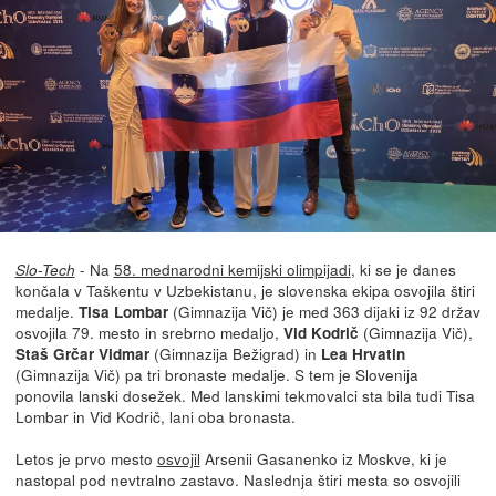
- Na
58. mednarodni kemijski olimpijadi
, ki se je danes
Slo-Tech
končala v Taškentu v Uzbekistanu, je slovenska ekipa osvojila štiri
medalje.
(Gimnazija Vič) je med 363 dijaki iz 92 držav
Tisa Lombar
osvojila 79. mesto in srebrno medaljo,
(Gimnazija Vič),
Vid Kodrič
(Gimnazija Bežigrad) in
Staš Grčar Vidmar
Lea Hrvatin
(Gimnazija Vič) pa tri bronaste medalje. S tem je Slovenija
ponovila lanski dosežek. Med lanskimi tekmovalci sta bila tudi Tisa
Lombar in Vid Kodrič, lani oba bronasta.
Letos je prvo mesto
osvojil
Arsenii Gasanenko iz Moskve, ki je
nastopal pod nevtralno zastavo. Naslednja štiri mesta so osvojili