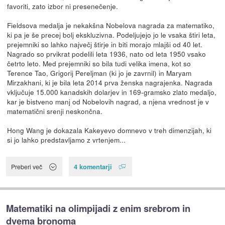
favoriti, zato izbor ni presenečenje.
Fieldsova medalja je nekakšna Nobelova nagrada za matematiko,
ki pa je še precej bolj ekskluzivna. Podeljujejo jo le vsaka štiri leta,
prejemniki so lahko največj štirje in biti morajo mlajši od 40 let.
Nagrado so prvikrat podelili leta 1936, nato od leta 1950 vsako
četrto leto. Med prejemniki so bila tudi velika imena, kot so
Terence Tao, Grigorij Pereljman (ki jo je zavrnil) in Maryam
Mirzakhani, ki je bila leta 2014 prva ženska nagrajenka. Nagrada
vključuje 15.000 kanadskih dolarjev in 169-gramsko zlato medaljo,
kar je bistveno manj od Nobelovih nagrad, a njena vrednost je v
matematični srenji neskončna.
Hong Wang je dokazala Kakeyevo domnevo v treh dimenzijah, ki
si jo lahko predstavljamo z vrtenjem...
4 komentarji
Preberi več
Matematiki na olimpijadi z enim srebrom in
dvema bronoma