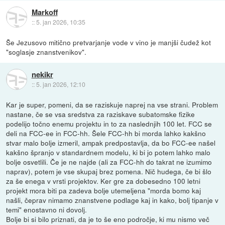
Markoff
::
5. jan 2026, 10:35
Še Jezusovo mitično pretvarjanje vode v vino je manjši čudež kot
"soglasje znanstvenikov".
nekikr
::
5. jan 2026, 12:10
Kar je super, pomeni, da se raziskuje naprej na vse strani. Problem
nastane, če se vsa sredstva za raziskave subatomske fizike
podelijo točno enemu projektu in to za naslednjih 100 let. FCC se
deli na FCC-ee in FCC-hh. Šele FCC-hh bi morda lahko kakšno
stvar malo bolje izmeril, ampak predpostavlja, da bo FCC-ee našel
kakšno špranjo v standardnem modelu, ki bi jo potem lahko malo
bolje osvetlili. Če je ne najde (ali za FCC-hh do takrat ne izumimo
naprav), potem je vse skupaj brez pomena. Nič hudega, če bi šlo
za še enega v vrsti projektov. Ker gre za dobesedno 100 letni
projekt mora biti pa zadeva bolje utemeljena "morda bomo kaj
našli, čeprav nimamo znanstvene podlage kaj in kako, bolj tipanje v
temi" enostavno ni dovolj.
Bolje bi si bilo priznati, da je to še eno področje, ki mu nismo več