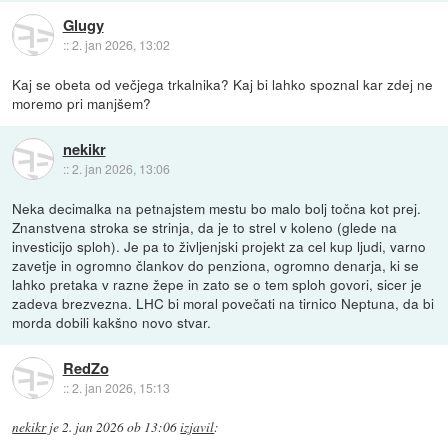
Glugy
::
2. jan 2026, 13:02
Kaj se obeta od večjega trkalnika? Kaj bi lahko spoznal kar zdej ne
moremo pri manjšem?
nekikr
::
2. jan 2026, 13:06
Neka decimalka na petnajstem mestu bo malo bolj točna kot prej.
Znanstvena stroka se strinja, da je to strel v koleno (glede na
investicijo sploh). Je pa to življenjski projekt za cel kup ljudi, varno
zavetje in ogromno člankov do penziona, ogromno denarja, ki se
lahko pretaka v razne žepe in zato se o tem sploh govori, sicer je
zadeva brezvezna. LHC bi moral povečati na tirnico Neptuna, da bi
morda dobili kakšno novo stvar.
RedZo
::
2. jan 2026, 15:13
nekikr
je
2. jan 2026 ob 13:06
izjavil
: