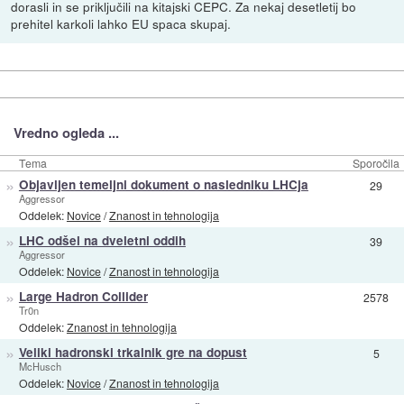
dorasli in se priključili na kitajski CEPC. Za nekaj desetletij bo
prehitel karkoli lahko EU spaca skupaj.
Vredno ogleda ...
Tema
Sporočila
»
Objavljen temeljni dokument o nasledniku LHCja
29
Aggressor
Oddelek:
Novice
/
Znanost in tehnologija
»
LHC odšel na dveletni oddih
39
Aggressor
Oddelek:
Novice
/
Znanost in tehnologija
»
Large Hadron Collider
2578
Tr0n
Oddelek:
Znanost in tehnologija
»
Veliki hadronski trkalnik gre na dopust
5
McHusch
Oddelek:
Novice
/
Znanost in tehnologija