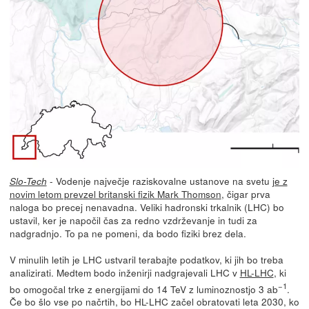
- Vodenje največje raziskovalne ustanove na svetu
je z
Slo-Tech
novim letom prevzel britanski fizik Mark Thomson
, čigar prva
naloga bo precej nenavadna. Veliki hadronski trkalnik (LHC) bo
ustavil, ker je napočil čas za redno vzdrževanje in tudi za
nadgradnjo. To pa ne pomeni, da bodo fiziki brez dela.
V minulih letih je LHC ustvaril terabajte podatkov, ki jih bo treba
analizirati. Medtem bodo inženirji nadgrajevali LHC v
HL-LHC
, ki
−1
bo omogočal trke z energijami do 14 TeV z luminoznostjo 3 ab
.
Če bo šlo vse po načrtih, bo HL-LHC začel obratovati leta 2030, ko