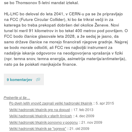
se bo Thomsonov 5-letni mandat iztekal.
HL-LHC bo deloval do leta 2041, v CERN-u pa se že pripravljajo
na FCC (Future Circular Collider), ki bo še trikrat večji in za
katerega bo treba prekopati dobršen del okolice Ženeve. Novi
tunel bi meril 91 kilometrov in bo tekel 400 metrov pod površjem. O
FCC bodo članice glasovale leta 2028, a že sedaj je jasno, da
samo države članice ne morejo financirati njegove gradnje. Najprej
se bodo morale odločiti, ali FCC res najboljši instrument za
nadaljnje iskanje odgovorov na neodgovorjena vprašanja v fiziki
(npr. temna snov, temna energija, asimetrija materija/antimaterija),
nato pa še poiskati manjkajoče finance.
9 komentarjev
Preberite si še…
Po dveh letih vnovič zagnali veliki hadronski trkalnik
::
5. apr 2015
Veliki hadronski trkalnik gre na dopust
::
17. feb 2013
Veliki hadronski trkalnik v starih tirnicah
::
4. dec 2009
Veliki hadronski trkalnik ponovno v pogonu
::
21. nov 2009
Veliki hadronski trkalnik se "ogreva"
::
21. okt 2009