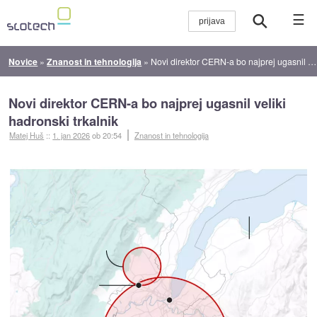
☰
Novice
»
Znanost in tehnologija
»
Novi direktor CERN-a bo najprej ugasnil veliki hadronski trkalnik
Novi direktor CERN-a bo najprej ugasnil veliki
hadronski trkalnik
Matej Huš
::
1. jan 2026
ob 20:54
Znanost in tehnologija