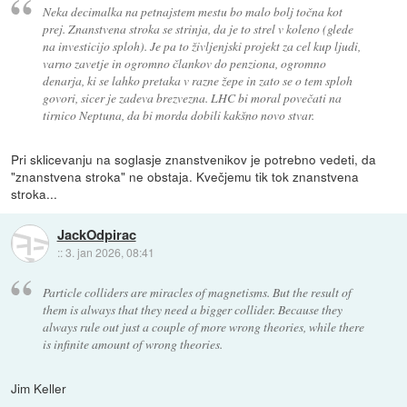
Neka decimalka na petnajstem mestu bo malo bolj točna kot
prej. Znanstvena stroka se strinja, da je to strel v koleno (glede
na investicijo sploh). Je pa to življenjski projekt za cel kup ljudi,
varno zavetje in ogromno člankov do penziona, ogromno
denarja, ki se lahko pretaka v razne žepe in zato se o tem sploh
govori, sicer je zadeva brezvezna. LHC bi moral povečati na
tirnico Neptuna, da bi morda dobili kakšno novo stvar.
Pri sklicevanju na soglasje znanstvenikov je potrebno vedeti, da
"znanstvena stroka" ne obstaja. Kvečjemu tik tok znanstvena
stroka...
JackOdpirac
::
3. jan 2026, 08:41
Particle colliders are miracles of magnetisms. But the result of
them is always that they need a bigger collider. Because they
always rule out just a couple of more wrong theories, while there
is infinite amount of wrong theories.
Jim Keller