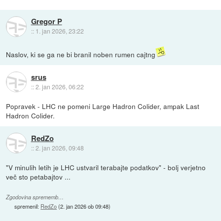
Gregor P
::
1. jan 2026, 23:22
Naslov, ki se ga ne bi branil noben rumen cajtng
srus
::
2. jan 2026, 06:22
Popravek - LHC ne pomeni Large Hadron Colider, ampak Last
Hadron Colider.
RedZo
::
2. jan 2026, 09:48
"V minulih letih je LHC ustvaril terabajte podatkov" - bolj verjetno
več sto petabajtov ...
Zgodovina sprememb…
spremenil:
RedZo
(
2. jan 2026 ob 09:48
)