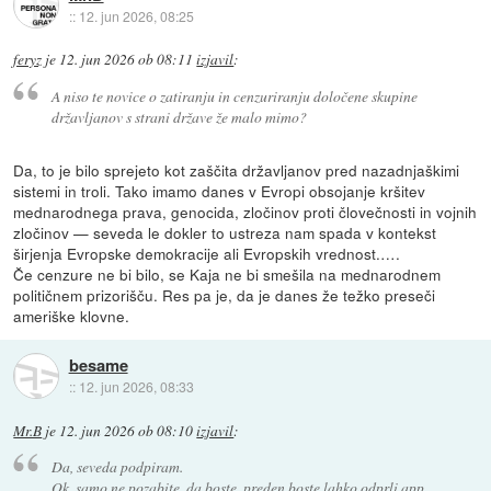
::
12. jun 2026, 08:25
feryz
je
12. jun 2026 ob 08:11
izjavil
:
A niso te novice o zatiranju in cenzuriranju določene skupine
državljanov s strani države že malo mimo?
Da, to je bilo sprejeto kot zaščita državljanov pred nazadnjaškimi
sistemi in troli. Tako imamo danes v Evropi obsojanje kršitev
mednarodnega prava, genocida, zločinov proti človečnosti in vojnih
zločinov — seveda le dokler to ustreza nam spada v kontekst
širjenja Evropske demokracije ali Evropskih vrednost.….
Če cenzure ne bi bilo, se Kaja ne bi smešila na mednarodnem
političnem prizorišču. Res pa je, da je danes že težko preseči
ameriške klovne.
besame
::
12. jun 2026, 08:33
Mr.B
je
12. jun 2026 ob 08:10
izjavil
:
Da, seveda podpiram.
Ok, samo ne pozabite, da boste, preden boste lahko odprli app