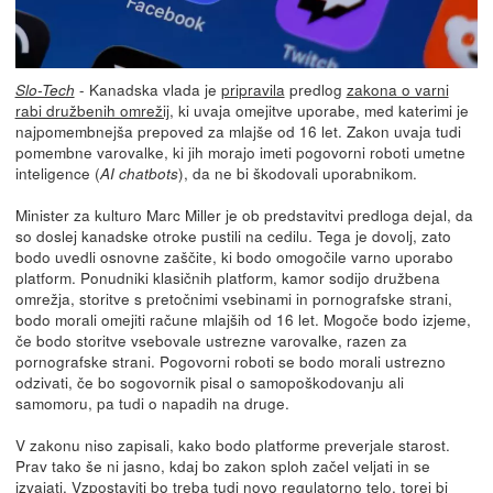
- Kanadska vlada je
pripravila
predlog
zakona o varni
Slo-Tech
rabi družbenih omrežij
, ki uvaja omejitve uporabe, med katerimi je
najpomembnejša prepoved za mlajše od 16 let. Zakon uvaja tudi
pomembne varovalke, ki jih morajo imeti pogovorni roboti umetne
inteligence (
), da ne bi škodovali uporabnikom.
AI chatbots
Minister za kulturo Marc Miller je ob predstavitvi predloga dejal, da
so doslej kanadske otroke pustili na cedilu. Tega je dovolj, zato
bodo uvedli osnovne zaščite, ki bodo omogočile varno uporabo
platform. Ponudniki klasičnih platform, kamor sodijo družbena
omrežja, storitve s pretočnimi vsebinami in pornografske strani,
bodo morali omejiti račune mlajših od 16 let. Mogoče bodo izjeme,
če bodo storitve vsebovale ustrezne varovalke, razen za
pornografske strani. Pogovorni roboti se bodo morali ustrezno
odzivati, če bo sogovornik pisal o samopoškodovanju ali
samomoru, pa tudi o napadih na druge.
V zakonu niso zapisali, kako bodo platforme preverjale starost.
Prav tako še ni jasno, kdaj bo zakon sploh začel veljati in se
izvajati. Vzpostaviti bo treba tudi novo regulatorno telo, torej bi