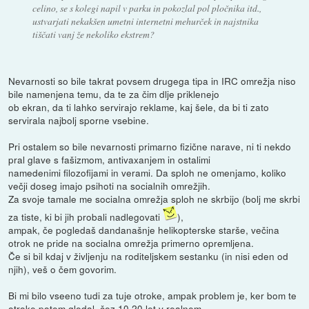
celino, se s kolegi napil v parku in pokozlal pol pločnika itd.,
ustvarjati nekakšen umetni internetni mehurček in najstnika
tiščati vanj že nekoliko ekstrem?
Nevarnosti so bile takrat povsem drugega tipa in IRC omrežja niso
bile namenjena temu, da te za čim dlje priklenejo
ob ekran, da ti lahko servirajo reklame, kaj šele, da bi ti zato
servirala najbolj sporne vsebine.
Pri ostalem so bile nevarnosti primarno fizične narave, ni ti nekdo
pral glave s fašizmom, antivaxanjem in ostalimi
namedenimi filozofijami in verami. Da sploh ne omenjamo, koliko
večji doseg imajo psihoti na socialnih omrežjih.
Za svoje tamale me socialna omrežja sploh ne skrbijo (bolj me skrbi
za tiste, ki bi jih probali nadlegovati
),
ampak, če pogledaš dandanašnje helikopterske starše, večina
otrok ne pride na socialna omrežja primerno opremljena.
Če si bil kdaj v življenju na roditeljskem sestanku (in nisi eden od
njih), veš o čem govorim.
Bi mi bilo vseeno tudi za tuje otroke, ampak problem je, ker bom te
otroke potem gledal, čez 10,20 let v realnem