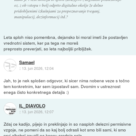
oz. z ob vstopu v bolj odprto digitalno okolje že delno
pridobljenimi izkušnjami za prepoznavanje tveganj,
manipulacij, dezinformacij itd.?
Leta sploh niso pomembna, dejansko bi moral imeti že postavljen
vrednotni sistem, ker pa tega ne moreš
preprosto preverjati, so leta najboljši pribljižek.
Samael
::
13. jun 2026, 12:04
Jah, to je nek splošen odgovor, ki sicer nima nobene veze s točno
tem konkretnim, kar sem izpostavil sam. Dvomim v ustreznost
enega čisto konkretnega detajla :)
IL_DIAVOLO
::
13. jun 2026, 12:07
Zdaj ce kadijo, pijejo in preklinjajo in so nasploh delezni permisivne
vzgoje, ne pomeni da so kaj bolj odrasli kot smo bili sami, ki smo
prvi alkohol zauzili na koncu srednje sole.