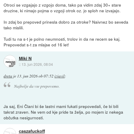
Otroci se vzgajajo z vzgojo doma, tako pa vidim zdaj 30+ stare
druzine, ki nimajo pojma o vzgoji otrok oz. jo sploh ne izvajajo.
In zdaj bo prepoved prinesla dobro za otroke? Naivnez bo seveda
tako mislili.
Tudi tu na s-t je polno neumnosti, trolov in da ne recem se kaj.
Prepovedat s-t za mlajse od 16 let!
Miki N
::
13. jun 2026, 08:04
dreta
je
13. jun 2026 ob 07:52
izjavil
:
Najbolje da vse prepovemo.
Ja saj, Eni Člani bi še lastni mami fukati prepovedali, če bi bili
takrat zraven. Ne vem od kje pride ta želja, po mojem iz nekega
občutka nesigurnosti.
caszafuckoff