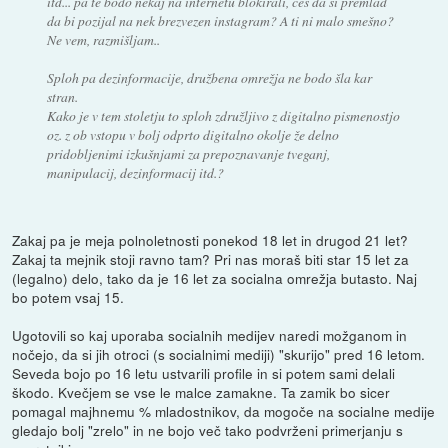
itd... pa te bodo nekaj na internetu blokirali, češ da si premlad
da bi pozijal na nek brezvezen instagram? A ti ni malo smešno?
Ne vem, razmišljam..
Sploh pa dezinformacije, družbena omrežja ne bodo šla kar
stran.
Kako je v tem stoletju to sploh združljivo z digitalno pismenostjo
oz. z ob vstopu v bolj odprto digitalno okolje že delno
pridobljenimi izkušnjami za prepoznavanje tveganj,
manipulacij, dezinformacij itd.?
Zakaj pa je meja polnoletnosti ponekod 18 let in drugod 21 let?
Zakaj ta mejnik stoji ravno tam? Pri nas moraš biti star 15 let za
(legalno) delo, tako da je 16 let za socialna omrežja butasto. Naj
bo potem vsaj 15.
Ugotovili so kaj uporaba socialnih medijev naredi možganom in
nočejo, da si jih otroci (s socialnimi mediji) "skurijo" pred 16 letom.
Seveda bojo po 16 letu ustvarili profile in si potem sami delali
škodo. Kvečjem se vse le malce zamakne. Ta zamik bo sicer
pomagal majhnemu % mladostnikov, da mogoče na socialne medije
gledajo bolj "zrelo" in ne bojo več tako podvrženi primerjanju s