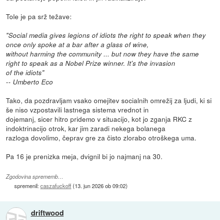
Tole je pa srž težave:
"Social media gives legions of idiots the right to speak when they
once only spoke at a bar after a glass of wine,
without harming the community ... but now they have the same
right to speak as a Nobel Prize winner. It's the invasion
of the idiots"
-- Umberto Eco
Tako, da pozdravljam vsako omejitev socialnih omrežij za ljudi, ki si
še niso vzpostavili lastnega sistema vrednot in
dojemanj, sicer hitro pridemo v situacijo, kot jo zganja RKC z
indoktrinacijo otrok, kar jim zaradi nekega bolanega
razloga dovolimo, čeprav gre za čisto zlorabo otroškega uma.
Pa 16 je prenizka meja, dvignil bi jo najmanj na 30.
Zgodovina sprememb…
spremenil:
caszafuckoff
(
13. jun 2026 ob 09:02
)
driftwood