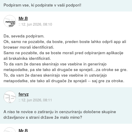
Podpiram vse, ki podpirate v vaši podpori!
Mr.B
::
12. jun 2026, 08:10
Da, seveda podpiram.
Ok, samo ne pozabite, da boste, preden boste lahko odprli app ali
browser morali identificirati.
Samo ne pozabite, da se boste morali pred odpiranjem aplikacije
ali brskalnika identificirati.
To da vam že danes skenirajo vse vsebine in generirajo
metapodatke, pa ste tako ali drugače se sprejeli...za otroke se gre.
To, da vam že danes skenirajo vse vsebine in ustvarjajo
metapodatke, ste tako ali drugače že sprejeli -- saj gre za otroke.
feryz
::
12. jun 2026, 08:11
A niso te novice o zatiranju in cenzuriranju določene skupine
državljanov s strani države že malo mimo?
Mr.B