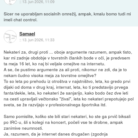
::
13. jun 2026, 11:09
Sicer ne uporabljam socialnih omrežij, ampak, kmalu bomo tudi mi
imeli chat control.
Samael
::
13. jun 2026, 11:33
Nekateri za, drugi proti ... oboje argumente razumem, ampak tisto,
kar mi zadnje obdobje v tovrstnih člankih bode v oči, je predvsem
ta meja 16 let, ko naj bi veljale omejitve na internetu.
A se, če pustimo argumente za ali proti, nikomur ne zdi, da je to
nekam čudno visoka meja za tovrstne omejitve?
To so leta po prehodu iz otroštva v najstništvo, leta, ko gredo prvi
dijaki od doma v drug kraj, internat, leta, ko ti predstavijo prvega
fanta/dekle, leta, ko nekateri že sanjarijo, kako bodo čez dve leti
na cesti upravljali večtonsko "žival", leta ko nekateri prepotujejo pol
sveta, se že razvijajo v profesionalnega športnika itd.
Samo pomislite, koliko ste bili stari nekateri, ko ste ga prvič biksali
po IRC-u, šli s kolegi na koncert, počeli vse te drobne, ampak
zanimive neumnosti.
Ja, razumem, da je internet danes drugačen (zgodnja