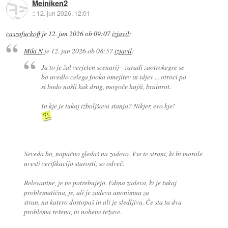
Meiniken2
::
12. jun 2026, 12:01
caszafuckoff
je
12. jun 2026 ob 09:07
izjavil
:
Miki N
je
12. jun 2026 ob 08:57
izjavil
:
Ja to je žal verjeten scenarij - zaradi zaotrokegre se
bo uvedlo celega fooka omejitev in idjev ... otroci pa
si bodo našli kak drug, mogoče hujši, brainrot.
In kje je tukaj izboljšava stanja? Nikjer, evo kje!
Seveda bo, napačno gledaš na zadevo. Vse te strani, ki bi morale
uvesti verifikacijo starosti, so odveč.
Relevantne, je ne potrebujejo. Edina zadeva, ki je tukaj
problematična, je, ali je zadeva anonimna za
stran, na katero dostopaš in ali je sledljiva. Če sta ta dva
problema rešena, ni nobene težave.