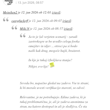
::
13. jun 2026, 08:57
Meiniken2
je
12. jun 2026 ob 12:01
izjavil
:
caszafuckoff
je
12. jun 2026 ob 09:07
izjavil
:
Miki N
je
12. jun 2026 ob 08:57
izjavil
:
Ja to je žal verjeten scenarij - zaradi
zaotrokegre se bo uvedlo celega fooka
omejitev in idjev ... otroci pa si bodo
našli kak drug, mogoče hujši, brainrot.
In kje je tukaj izboljšava stanja?
Nikjer, evo kje!
Seveda bo, napačno gledaš na zadevo. Vse te strani,
ki bi morale uvesti verifikacijo starosti, so odveč.
Relevantne, je ne potrebujejo. Edina zadeva, ki je
tukaj problematična, je, ali je zadeva anonimna za
stran, na katero dostopaš in ali je sledljiva. Če sta