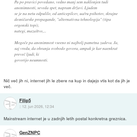
Pa po pravici povedano, vedno manj sem naklonjen tudi
anonimnosti, seveda spet, napram državi. Ljudem
se je na netu odpulilo, od anticepilcev, ua/ru psihotov, skrajne
desničarske propagande, "alternativna tehnologija" (tipa
orgonski topi),
nategi, mazaštvo,...
Mogoče pa anonimnost vseeno ni najbolj pametna zadeva. Ja,
saj vredu, da ohranja svobodo govora, ampak je kar naenkrat
preveč ljudi, ki
govorijo neumnosti.
Nič več jih ni, internet jih le zbere na kup in dajejo vtis kot da jih je
več.
Filip5
::
12. jun 2026, 12:34
Mainstream internet je u zadnjih letih postal konkretna greznica.
GenZNPC