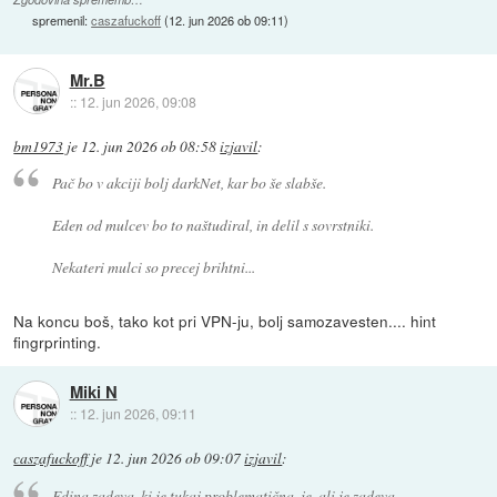
spremenil:
caszafuckoff
(
12. jun 2026 ob 09:11
)
Mr.B
::
12. jun 2026, 09:08
bm1973
je
12. jun 2026 ob 08:58
izjavil
:
Pač bo v akciji bolj darkNet, kar bo še slabše.
Eden od mulcev bo to naštudiral, in delil s sovrstniki.
Nekateri mulci so precej brihtni...
Na koncu boš, tako kot pri VPN-ju, bolj samozavesten.... hint
fingrprinting.
Miki N
::
12. jun 2026, 09:11
caszafuckoff
je
12. jun 2026 ob 09:07
izjavil
:
Edina zadeva, ki je tukaj problematična, je, ali je zadeva