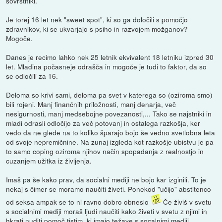
sovrstniki.
Je torej 16 let nek "sweet spot", ki so ga določili s pomočjo
zdravnikov, ki se ukvarjajo s psiho in razvojem možganov?
Mogoče.
Danes je recimo lahko nek 25 letnik ekvivalent 18 letniku izpred 30
let. Mladina počasneje odrašča in mogoče je tudi to faktor, da so
se odločili za 16.
Deloma so krivi sami, deloma pa svet v katerega so (oziroma smo)
bili rojeni. Manj finančnih priložnosti, manj denarja, več
nesigurnosti, manj medsebojne povezanosti,... Tako se najstniki in
mladi odrasli odločijo za več potovanj in ostalega razkošja, ker
vedo da ne glede na to koliko šparajo bojo še vedno svetlobna leta
od svoje nepremičnine. Na zunaj izgleda kot razkošje ubistvu je pa
to samo coping oziroma njihov način spopadanja z realnostjo in
cuzanjem užitka iz življenja.
Imaš pa še kako prav, da socialni mediji ne bojo kar izginili. To je
nekaj s čimer se moramo naučiti živeti. Ponekod "učijo" abstitenco
od seksa ampak se to ni ravno dobro obneslo
Če živiš v svetu
s socialnimi mediji moraš ljudi naučiti kako živeti v svetu z njimi in
hkrati nuditi pomoč tistim, ki imajo težave s socalnimi mediji.