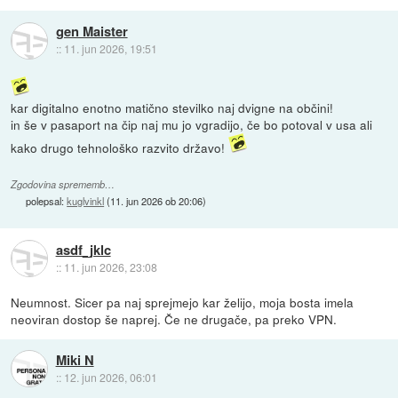
gen Maister
::
11. jun 2026, 19:51
kar digitalno enotno matično stevilko naj dvigne na občini!
in še v pasaport na čip naj mu jo vgradijo, če bo potoval v usa ali
kako drugo tehnološko razvito državo!
Zgodovina sprememb…
polepsal:
kuglvinkl
(
11. jun 2026 ob 20:06
)
asdf_jklc
::
11. jun 2026, 23:08
Neumnost. Sicer pa naj sprejmejo kar želijo, moja bosta imela
neoviran dostop še naprej. Če ne drugače, pa preko VPN.
Miki N
::
12. jun 2026, 06:01