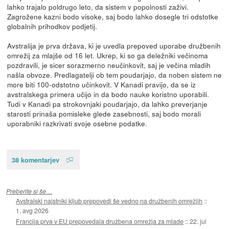
lahko trajalo poldrugo leto, da sistem v popolnosti zaživi.
Zagrožene kazni bodo visoke, saj bodo lahko dosegle tri odstotke
globalnih prihodkov podjetij.
Avstralija je prva država, ki je uvedla prepoved uporabe družbenih
omrežij za mlajše od 16 let. Ukrep, ki so ga deležniki večinoma
pozdravili, je sicer sorazmerno neučinkovit, saj je večina mladih
našla obvoze. Predlagatelji ob tem poudarjajo, da noben sistem ne
more biti 100-odstotno učinkovit. V Kanadi pravijo, da se iz
avstralskega primera učijo in da bodo nauke koristno uporabili.
Tudi v Kanadi pa strokovnjaki poudarjajo, da lahko preverjanje
starosti prinaša pomisleke glede zasebnosti, saj bodo morali
uporabniki razkrivati svoje osebne podatke.
38 komentarjev
Preberite si še…
Avstralski najstniki kljub prepovedi še vedno na družbenih omrežjih
::
1. avg 2026
Francija prva v EU prepovedala družbena omrežja za mlade
::
22. jul