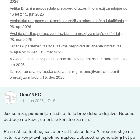
2026
Velika Britanija napovedala prepoved družbenih omrežij za mlajše od
16 let
::
15. jun 2026
Avstralska prepoved družbenih omrežij za mlade močno luknjičasta
::
26. apr 2026
Avstrija predlaga prepoved družbenih omrežij za mlajše od 14 let
::
28. mar 2026
Britanski parlament za zdaj zavrnil prepoved družbenih omrežij za
mlajše od 16 let
::
13. mar 2026
V Avstraliji ukinili že pet milijonov profilov na družbenih omrežjih
::
18.
jan 2026
Danska bo prva evropska država s strogimi omejitvami družbenih
omrežij za mlade
::
15. dec 2025
GenZNPC
::
11. jun 2026, 17:18
Jaz sem za, poneumlja mladino, to je brez debate dejstvo. Nobeno
podrocje ne kaze, da bi bilo koristno za njih.
Pa se AI content naj se ze enkrat blokira, tolko AI neumnosti je na
netu, da vec pravih sploh ne najdes. Dobesedno generatorji kot po