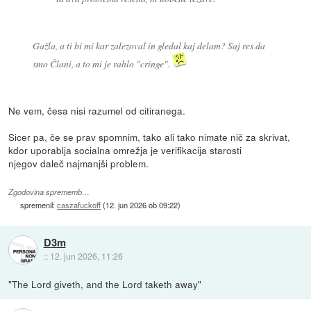
Gažla, a ti bi mi kar zalezoval in gledal kaj delam? Saj res da
smo Člani, a to mi je rahlo "cringe".
Ne vem, česa nisi razumel od citiranega.
Sicer pa, če se prav spomnim, tako ali tako nimate nič za skrivat,
kdor uporablja socialna omrežja je verifikacija starosti
njegov daleč najmanjši problem.
Zgodovina sprememb…
spremenil:
caszafuckoff
(
12. jun 2026 ob 09:22
)
D3m
::
12. jun 2026, 11:26
"The Lord giveth, and the Lord taketh away"