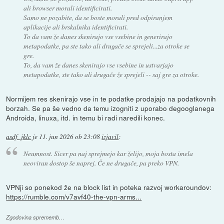
ali browser morali identificirati.
Samo ne pozabite, da se boste morali pred odpiranjem
aplikacije ali brskalnika identificirati.
To da vam že danes skenirajo vse vsebine in generirajo
metapodatke, pa ste tako ali drugače se sprejeli...za otroke se
gre.
To, da vam že danes skenirajo vse vsebine in ustvarjajo
metapodatke, ste tako ali drugače že sprejeli -- saj gre za otroke.
Normijem res skenirajo vse in te podatke prodajajo na podatkovnih
borzah. Se pa še vedno da temu izogniti z uporabo degooglanega
Androida, linuxa, itd. in temu bi radi naredili konec.
asdf_jklc
je
11. jun 2026 ob 23:08
izjavil
:
Neumnost. Sicer pa naj sprejmejo kar želijo, moja bosta imela
neoviran dostop še naprej. Če ne drugače, pa preko VPN.
VPNji so ponekod že na block list in poteka razvoj workaroundov:
https://rumble.com/v7avf40-the-vpn-arms...
Zgodovina sprememb…