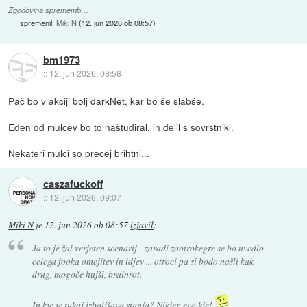
Zgodovina sprememb…
spremenil:
Miki N
(
12. jun 2026 ob 08:57
)
bm1973
::
12. jun 2026, 08:58
Pač bo v akciji bolj darkNet, kar bo še slabše.
Eden od mulcev bo to naštudiral, in delil s sovrstniki.
Nekateri mulci so precej brihtni...
caszafuckoff
::
12. jun 2026, 09:07
Miki N
je
12. jun 2026 ob 08:57
izjavil
:
Ja to je žal verjeten scenarij - zaradi zaotrokegre se bo uvedlo
celega fooka omejitev in idjev ... otroci pa si bodo našli kak
drug, mogoče hujši, brainrot.
In kje je tukaj izboljšava stanja? Nikjer, evo kje!