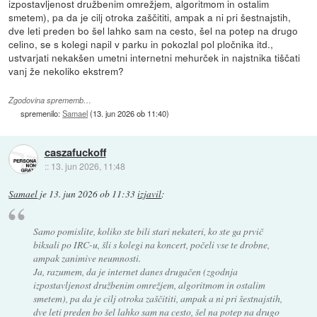
izpostavljenost družbenim omrežjem, algoritmom in ostalim
smetem), pa da je cilj otroka zaščititi, ampak a ni pri šestnajstih,
dve leti preden bo šel lahko sam na cesto, šel na potep na drugo
celino, se s kolegi napil v parku in pokozlal pol pločnika itd.,
ustvarjati nekakšen umetni internetni mehurček in najstnika tiščati
vanj že nekoliko ekstrem?
Zgodovina sprememb…
spremenilo:
Samael
(
13. jun 2026 ob 11:40
)
caszafuckoff
::
13. jun 2026, 11:48
Samael
je
13. jun 2026 ob 11:33
izjavil
:
Samo pomislite, koliko ste bili stari nekateri, ko ste ga prvič
biksali po IRC-u, šli s kolegi na koncert, počeli vse te drobne,
ampak zanimive neumnosti.
Ja, razumem, da je internet danes drugačen (zgodnja
izpostavljenost družbenim omrežjem, algoritmom in ostalim
smetem), pa da je cilj otroka zaščititi, ampak a ni pri šestnajstih,
dve leti preden bo šel lahko sam na cesto, šel na potep na drugo