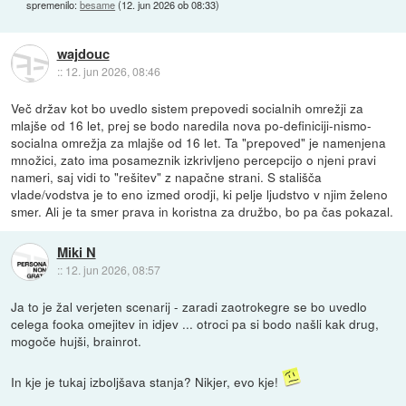
spremenilo:
besame
(
12. jun 2026 ob 08:33
)
wajdouc
::
12. jun 2026, 08:46
Več držav kot bo uvedlo sistem prepovedi socialnih omrežji za
mlajše od 16 let, prej se bodo naredila nova po-definiciji-nismo-
socialna omrežja za mlajše od 16 let. Ta "prepoved" je namenjena
množici, zato ima posameznik izkrivljeno percepcijo o njeni pravi
nameri, saj vidi to "rešitev" z napačne strani. S stališča
vlade/vodstva je to eno izmed orodji, ki pelje ljudstvo v njim želeno
smer. Ali je ta smer prava in koristna za družbo, bo pa čas pokazal.
Miki N
::
12. jun 2026, 08:57
Ja to je žal verjeten scenarij - zaradi zaotrokegre se bo uvedlo
celega fooka omejitev in idjev ... otroci pa si bodo našli kak drug,
mogoče hujši, brainrot.
In kje je tukaj izboljšava stanja? Nikjer, evo kje!