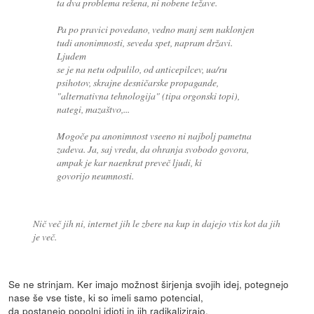
ta dva problema rešena, ni nobene težave.
Pa po pravici povedano, vedno manj sem naklonjen
tudi anonimnosti, seveda spet, napram državi.
Ljudem
se je na netu odpulilo, od anticepilcev, ua/ru
psihotov, skrajne desničarske propagande,
"alternativna tehnologija" (tipa orgonski topi),
nategi, mazaštvo,...
Mogoče pa anonimnost vseeno ni najbolj pametna
zadeva. Ja, saj vredu, da ohranja svobodo govora,
ampak je kar naenkrat preveč ljudi, ki
govorijo neumnosti.
Nič več jih ni, internet jih le zbere na kup in dajejo vtis kot da jih
je več.
Se ne strinjam. Ker imajo možnost širjenja svojih idej, potegnejo
nase še vse tiste, ki so imeli samo potencial,
da postanejo popolni idioti in jih radikalizirajo.