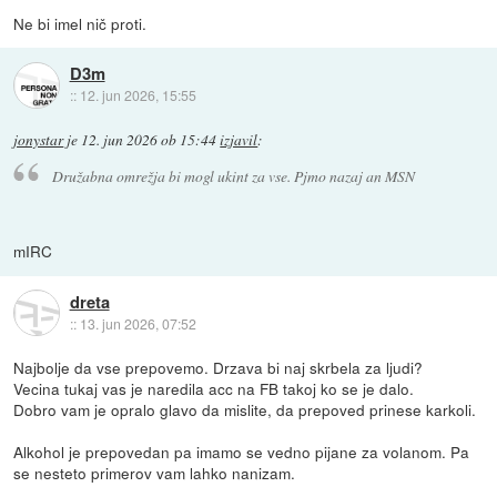
Ne bi imel nič proti.
D3m
::
12. jun 2026, 15:55
jonystar
je
12. jun 2026 ob 15:44
izjavil
:
Družabna omrežja bi mogl ukint za vse. Pjmo nazaj an MSN
mIRC
dreta
::
13. jun 2026, 07:52
Najbolje da vse prepovemo. Drzava bi naj skrbela za ljudi?
Vecina tukaj vas je naredila acc na FB takoj ko se je dalo.
Dobro vam je opralo glavo da mislite, da prepoved prinese karkoli.
Alkohol je prepovedan pa imamo se vedno pijane za volanom. Pa
se nesteto primerov vam lahko nanizam.