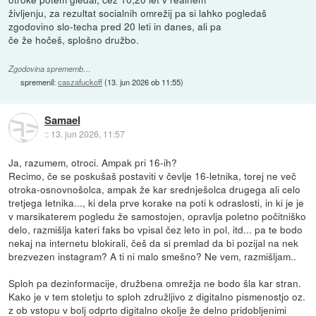
življenju, za rezultat socialnih omrežij pa si lahko pogledaš
zgodovino slo-techa pred 20 leti in danes, ali pa
če že hočeš, splošno družbo.
Zgodovina sprememb…
spremenil:
caszafuckoff
(
13. jun 2026 ob 11:55
)
Samael
::
13. jun 2026, 11:57
Ja, razumem, otroci. Ampak pri 16-ih?
Recimo, če se poskušaš postaviti v čevlje 16-letnika, torej ne več
otroka-osnovnošolca, ampak že kar srednješolca drugega ali celo
tretjega letnika..., ki dela prve korake na poti k odraslosti, in ki je je
v marsikaterem pogledu že samostojen, opravlja poletno počitniško
delo, razmišlja kateri faks bo vpisal čez leto in pol, itd... pa te bodo
nekaj na internetu blokirali, češ da si premlad da bi pozijal na nek
brezvezen instagram? A ti ni malo smešno? Ne vem, razmišljam..
Sploh pa dezinformacije, družbena omrežja ne bodo šla kar stran.
Kako je v tem stoletju to sploh združljivo z digitalno pismenostjo oz.
z ob vstopu v bolj odprto digitalno okolje že delno pridobljenimi