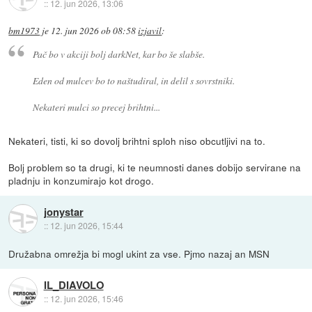
::
12. jun 2026, 13:06
bm1973
je
12. jun 2026 ob 08:58
izjavil
:
Pač bo v akciji bolj darkNet, kar bo še slabše.
Eden od mulcev bo to naštudiral, in delil s sovrstniki.
Nekateri mulci so precej brihtni...
Nekateri, tisti, ki so dovolj brihtni sploh niso obcutljivi na to.
Bolj problem so ta drugi, ki te neumnosti danes dobijo servirane na
pladnju in konzumirajo kot drogo.
jonystar
::
12. jun 2026, 15:44
Družabna omrežja bi mogl ukint za vse. Pjmo nazaj an MSN
IL_DIAVOLO
::
12. jun 2026, 15:46