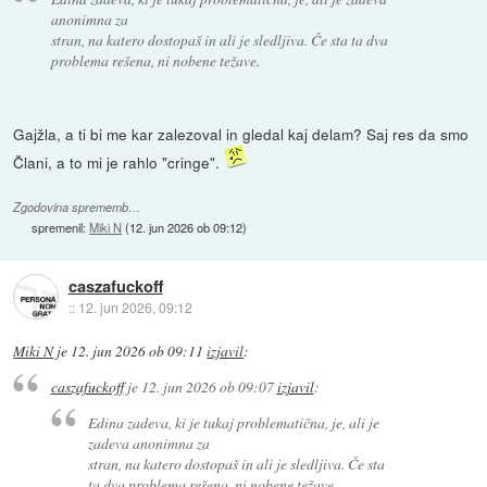
anonimna za
stran, na katero dostopaš in ali je sledljiva. Če sta ta dva
problema rešena, ni nobene težave.
Gajžla, a ti bi me kar zalezoval in gledal kaj delam? Saj res da smo
Člani, a to mi je rahlo "cringe".
Zgodovina sprememb…
spremenil:
Miki N
(
12. jun 2026 ob 09:12
)
caszafuckoff
::
12. jun 2026, 09:12
Miki N
je
12. jun 2026 ob 09:11
izjavil
:
caszafuckoff
je
12. jun 2026 ob 09:07
izjavil
:
Edina zadeva, ki je tukaj problematična, je, ali je
zadeva anonimna za
stran, na katero dostopaš in ali je sledljiva. Če sta
ta dva problema rešena, ni nobene težave.