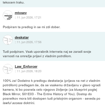
tekocem traku.
mtosev
::
11. jun 2026, 17:21
Podpiram ta predlog in se mi zdi dober.
deskstar
::
11. jun 2026, 17:56
Tudi podpiram. Vsak uporabnik interneta naj se zaradi svoje
varnosti na omrežje prijavi z vladnim potrdilom.
Law_Enforcer
::
11. jun 2026, 18:20
100% za! Dodatno k predlogu deskstarja (prijava na net z vladnim
potrdilom) predlagam še, da se vsakemu državljanu v glavo vgradi
kamera, ki bo posnela celo njegovo življenje (za blueprint poglej
Black Mirror, S01E03 - The Entire History of You). Dostop do
posnetkov mora biti dostopen tudi pristojnim organom - seveda po
doktrini.
lawful access