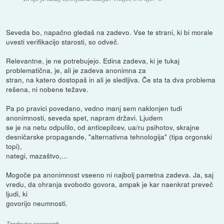
Seveda bo, napačno gledaš na zadevo. Vse te strani, ki bi morale
uvesti verifikacijo starosti, so odveč.
Relevantne, je ne potrebujejo. Edina zadeva, ki je tukaj
problematična, je, ali je zadeva anonimna za
stran, na katero dostopaš in ali je sledljiva. Če sta ta dva problema
rešena, ni nobene težave.
Pa po pravici povedano, vedno manj sem naklonjen tudi
anonimnosti, seveda spet, napram državi. Ljudem
se je na netu odpulilo, od anticepilcev, ua/ru psihotov, skrajne
desničarske propagande, "alternativna tehnologija" (tipa orgonski
topi),
nategi, mazaštvo,...
Mogoče pa anonimnost vseeno ni najbolj pametna zadeva. Ja, saj
vredu, da ohranja svobodo govora, ampak je kar naenkrat preveč
ljudi, ki
govorijo neumnosti.
Zgodovina sprememb…