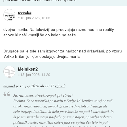
svecka
::
13. jun 2026, 13:03
dvojna merila. Na televiziji pa predvajajo razne neumne reality
shove ki naši kmetiji še do kolen ne seže.
Drugače pa je tole sam izgovor za nadzor nad državljani, po vzoru
Velike Britanije, kjer obstajajo dvojna merila.
Meiniken2
::
13. jun 2026, 14:20
Samael
je
13. jun 2026 ob 11:57
izjavil
:
Ja, razumem, otroci. Ampak pri 16-ih?
Recimo, če se poskušaš postaviti v čevlje 16-letnika, torej ne več
otroka-osnovnošolca, ampak že kar srednješolca drugega ali
celo tretjega letnika..., ki dela prve korake na poti k odraslosti, in
ki je je v marsikaterem pogledu že samostojen, opravlja poletno
počitniško delo, razmišlja kateri faks bo vpisal čez leto in pol,