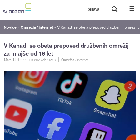
☰
Novice
»
Omrežja / internet
»
V Kanadi se obeta prepoved družbenih omrežij za mlajše od 16 let
V Kanadi se obeta prepoved družbenih omrežij
za mlajše od 16 let
Matej Huš
::
11. jun 2026
ob 16:18
Omrežja / internet