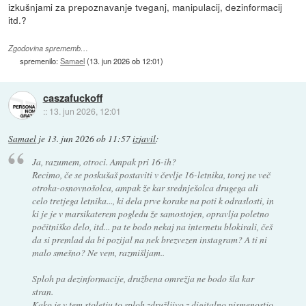
izkušnjami za prepoznavanje tveganj, manipulacij, dezinformacij
itd.?
Zgodovina sprememb…
spremenilo:
Samael
(
13. jun 2026 ob 12:01
)
caszafuckoff
::
13. jun 2026, 12:01
Samael
je
13. jun 2026 ob 11:57
izjavil
:
Ja, razumem, otroci. Ampak pri 16-ih?
Recimo, če se poskušaš postaviti v čevlje 16-letnika, torej ne več
otroka-osnovnošolca, ampak že kar srednješolca drugega ali
celo tretjega letnika..., ki dela prve korake na poti k odraslosti, in
ki je je v marsikaterem pogledu že samostojen, opravlja poletno
počitniško delo, itd... pa te bodo nekaj na internetu blokirali, češ
da si premlad da bi pozijal na nek brezvezen instagram? A ti ni
malo smešno? Ne vem, razmišljam..
Sploh pa dezinformacije, družbena omrežja ne bodo šla kar
stran.
Kako je v tem stoletju to sploh združljivo z digitalno pismenostjo