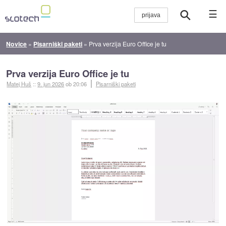
☰
Novice
»
Pisarniški paketi
»
Prva verzija Euro Office je tu
Prva verzija Euro Office je tu
Matej Huš
::
9. jun 2026
ob 20:06
Pisarniški paketi