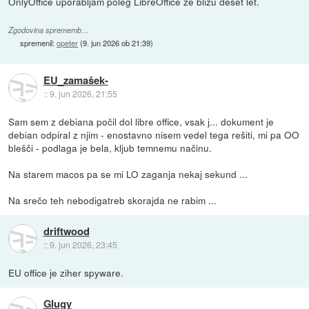
OnlyOffice uporabljam poleg LibreOffice že blizu deset let.
Zgodovina sprememb…
spremenil:
opeter
(
9. jun 2026 ob 21:39
)
EU_zamašek-
::
9. jun 2026, 21:55
Sam sem z debiana počil dol libre office, vsak j... dokument je
debian odpiral z njim - enostavno nisem vedel tega rešiti, mi pa OO
blešči - podlaga je bela, kljub temnemu načinu.
Na starem macos pa se mi LO zaganja nekaj sekund ...
Na srečo teh nebodigatreb skorajda ne rabim ...
driftwood
::
9. jun 2026, 23:45
EU office je ziher spyware.
Glugy