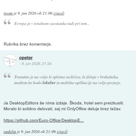
twom
je
9. jun 2026 ob 21:06
izjavil
:
Evropa je v totalnem zaostanku tudi pri tem...
Rubrika
.
brez komentarja
opeter
::
9. jun 2026, 21:34
Trenutno je na voljo le spletna različica, ki deluje v brskalniku,
medtem ko bodo
lokalne
in mobilne aplikacije na voljo pozneje.
Ja DesktopEditors še nima izdaje. Škoda, hotel sem preizkusiti.
Moralo bi solidno delovati, saj mi OnlyOffice deluje brez težav.
https://github.com/Euro-Office/DesktopE...
endelin
je
9. jun 2026 ob 21:06
izjavil
: