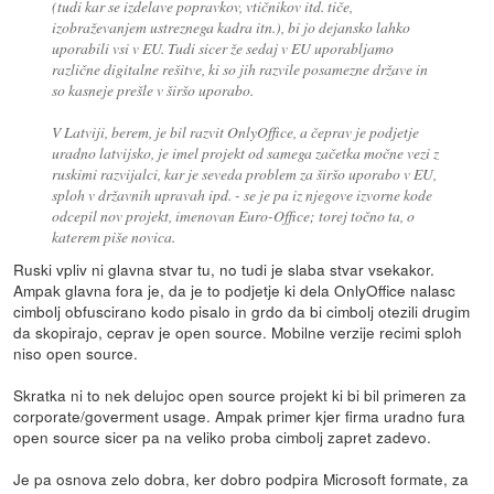
(tudi kar se izdelave popravkov, vtičnikov itd. tiče,
izobraževanjem ustreznega kadra itn.), bi jo dejansko lahko
uporabili vsi v EU. Tudi sicer že sedaj v EU uporabljamo
različne digitalne rešitve, ki so jih razvile posamezne države in
so kasneje prešle v širšo uporabo.
V Latviji, berem, je bil razvit OnlyOffice, a čeprav je podjetje
uradno latvijsko, je imel projekt od samega začetka močne vezi z
ruskimi razvijalci, kar je seveda problem za širšo uporabo v EU,
sploh v državnih upravah ipd. - se je pa iz njegove izvorne kode
odcepil nov projekt, imenovan Euro-Office; torej točno ta, o
katerem piše novica.
Ruski vpliv ni glavna stvar tu, no tudi je slaba stvar vsekakor.
Ampak glavna fora je, da je to podjetje ki dela OnlyOffice nalasc
cimbolj obfuscirano kodo pisalo in grdo da bi cimbolj otezili drugim
da skopirajo, ceprav je open source. Mobilne verzije recimi sploh
niso open source.
Skratka ni to nek delujoc open source projekt ki bi bil primeren za
corporate/goverment usage. Ampak primer kjer firma uradno fura
open source sicer pa na veliko proba cimbolj zapret zadevo.
Je pa osnova zelo dobra, ker dobro podpira Microsoft formate, za