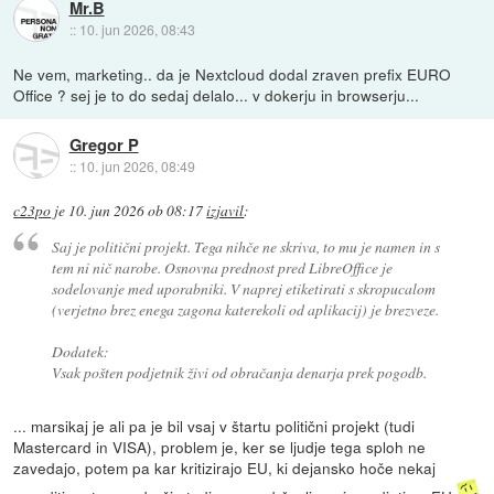
Mr.B
::
10. jun 2026, 08:43
Ne vem, marketing.. da je Nextcloud dodal zraven prefix EURO
Office ? sej je to do sedaj delalo... v dokerju in browserju...
Gregor P
::
10. jun 2026, 08:49
c23po
je
10. jun 2026 ob 08:17
izjavil
:
Saj je politični projekt. Tega nihče ne skriva, to mu je namen in s
tem ni nič narobe. Osnovna prednost pred LibreOffice je
sodelovanje med uporabniki. V naprej etiketirati s skropucalom
(verjetno brez enega zagona katerekoli od aplikacij) je brezveze.
Dodatek:
Vsak pošten podjetnik živi od obračanja denarja prek pogodb.
... marsikaj je ali pa je bil vsaj v štartu politični projekt (tudi
Mastercard in VISA), problem je, ker se ljudje tega sploh ne
zavedajo, potem pa kar kritizirajo EU, ki dejansko hoče nekaj