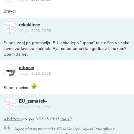
Bravo!
rekakitece
::
9. jun 2026, 20:35
Super, zdaj pa promocija. EU lahko lepo "upasa" tale office v vsako
javno zadevo za začetek. Aja, se bo ponovila zgodba z Linuxom?
Upam da ne.
mtosev
::
9. jun 2026, 20:38
Super novica.
EU_zamašek-
::
9. jun 2026, 20:57
rekakitece
je
9. jun 2026 ob 20:35
izjavil
:
Super, zdaj pa promocija. EU lahko lepo "upasa" tale office v