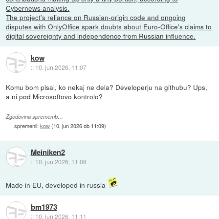
Cybernews analysis.
The project's reliance on Russian-origin code and ongoing
disputes with OnlyOffice spark doubts about Euro-Office's claims to
digital sovereignty and independence from Russian influence.
kow
::
10. jun 2026, 11:07
Komu bom pisal, ko nekaj ne dela? Developerju na githubu? Ups,
a ni pod Microsoftovo kontrolo?
Zgodovina sprememb…
spremenil:
kow
(
10. jun 2026 ob 11:09
)
Meiniken2
::
10. jun 2026, 11:08
Made in EU, developed in russia
bm1973
::
10. jun 2026, 11:11