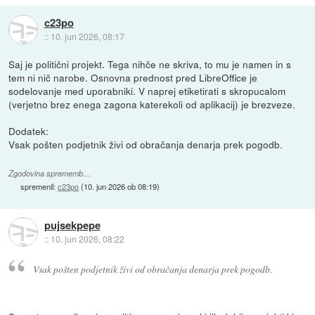
c23po
::
10. jun 2026, 08:17
Saj je politični projekt. Tega nihče ne skriva, to mu je namen in s
tem ni nič narobe. Osnovna prednost pred LibreOffice je
sodelovanje med uporabniki. V naprej etiketirati s skropucalom
(verjetno brez enega zagona katerekoli od aplikacij) je brezveze.
Dodatek:
Vsak pošten podjetnik živi od obračanja denarja prek pogodb.
Zgodovina sprememb…
spremenil:
c23po
(
10. jun 2026 ob 08:19
)
pujsekpepe
::
10. jun 2026, 08:22
Vsak pošten podjetnik živi od obračanja denarja prek pogodb.