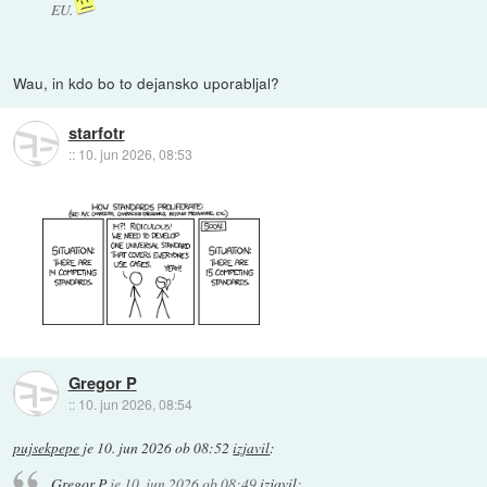
EU.
Wau, in kdo bo to dejansko uporabljal?
starfotr
::
10. jun 2026, 08:53
Gregor P
::
10. jun 2026, 08:54
pujsekpepe
je
10. jun 2026 ob 08:52
izjavil
:
Gregor P
je
10. jun 2026 ob 08:49
izjavil
: