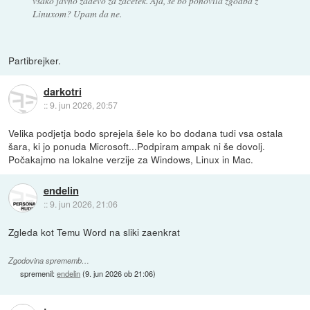
vsako javno zadevo za začetek. Aja, se bo ponovila zgodba z
Linuxom? Upam da ne.
Partibrejker.
darkotri
::
9. jun 2026, 20:57
Velika podjetja bodo sprejela šele ko bo dodana tudi vsa ostala
šara, ki jo ponuda Microsoft...Podpiram ampak ni še dovolj.
Počakajmo na lokalne verzije za Windows, Linux in Mac.
endelin
::
9. jun 2026, 21:06
Zgleda kot Temu Word na sliki zaenkrat
Zgodovina sprememb…
spremenil:
endelin
(
9. jun 2026 ob 21:06
)