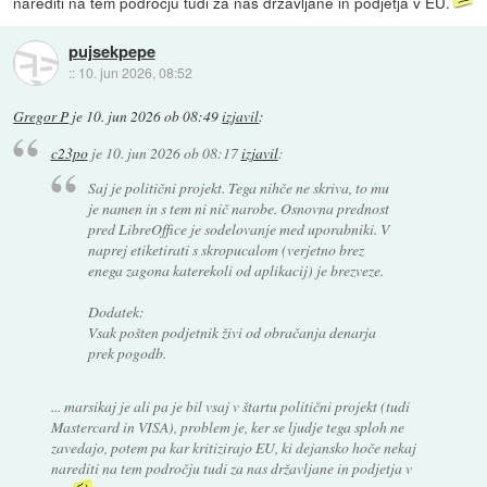
narediti na tem področju tudi za nas državljane in podjetja v EU.
pujsekpepe
::
10. jun 2026, 08:52
Gregor P
je
10. jun 2026 ob 08:49
izjavil
:
c23po
je
10. jun 2026 ob 08:17
izjavil
:
Saj je politični projekt. Tega nihče ne skriva, to mu
je namen in s tem ni nič narobe. Osnovna prednost
pred LibreOffice je sodelovanje med uporabniki. V
naprej etiketirati s skropucalom (verjetno brez
enega zagona katerekoli od aplikacij) je brezveze.
Dodatek:
Vsak pošten podjetnik živi od obračanja denarja
prek pogodb.
... marsikaj je ali pa je bil vsaj v štartu politični projekt (tudi
Mastercard in VISA), problem je, ker se ljudje tega sploh ne
zavedajo, potem pa kar kritizirajo EU, ki dejansko hoče nekaj
narediti na tem področju tudi za nas državljane in podjetja v