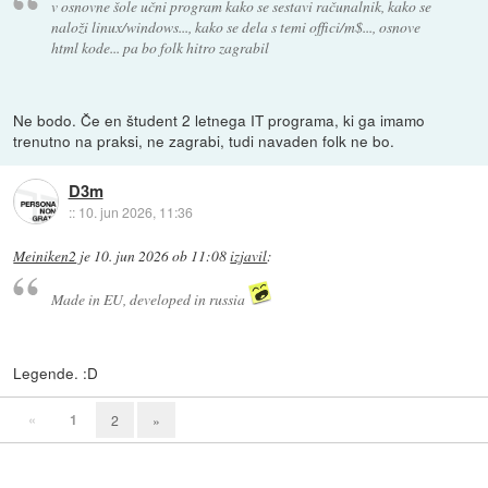
v osnovne šole učni program kako se sestavi računalnik, kako se
naloži linux/windows..., kako se dela s temi offici/m$..., osnove
html kode... pa bo folk hitro zagrabil
Ne bodo. Če en študent 2 letnega IT programa, ki ga imamo
trenutno na praksi, ne zagrabi, tudi navaden folk ne bo.
D3m
::
10. jun 2026, 11:36
Meiniken2
je
10. jun 2026 ob 11:08
izjavil
:
Made in EU, developed in russia
Legende. :D
«
1
2
»