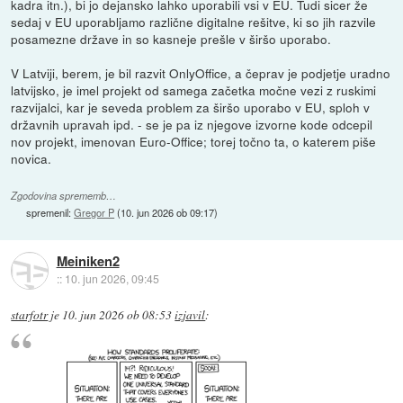
kadra itn.), bi jo dejansko lahko uporabili vsi v EU. Tudi sicer že
sedaj v EU uporabljamo različne digitalne rešitve, ki so jih razvile
posamezne države in so kasneje prešle v širšo uporabo.
V Latviji, berem, je bil razvit OnlyOffice, a čeprav je podjetje uradno
latvijsko, je imel projekt od samega začetka močne vezi z ruskimi
razvijalci, kar je seveda problem za širšo uporabo v EU, sploh v
državnih upravah ipd. - se je pa iz njegove izvorne kode odcepil
nov projekt, imenovan Euro-Office; torej točno ta, o katerem piše
novica.
Zgodovina sprememb…
spremenil:
Gregor P
(
10. jun 2026 ob 09:17
)
Meiniken2
::
10. jun 2026, 09:45
starfotr
je
10. jun 2026 ob 08:53
izjavil
: