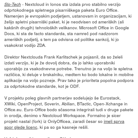
- Nextcloud in Ionos sta izdala prvo stabilno verzijo
Slo-Tech
odprtokodnega spletnega pisarniškega paketa Euro Office.
Namenjen je evropskim podjetjem, ustanovam in organizacijam, ki
želijo spletni pisarniški paket, ki je neodvisen od ameriških (ali
kakšnih drugih) tehnoloških velikanov. Microsoft Office in Google
Docs, ki sta de facto standarda, sta namreč pod nadzorom
ameriških podjetij, s tem pa odvisna od politike sankcij, ki jo
vsakokrat vodijo ZDA.
Direktor Nextclouda Frank Karlitschek je pojasnil, da so želeli
izdati verzijo, ki je že dovolj dobra, da jo lahko uporabniki
uporabijo za vsakodnevne potrebe. Trenutno je na voljo le spletna
različica, ki deluje v brskalniku, medtem ko bodo lokalne in mobilne
aplikacije na voljo pozneje. Prav tako je prioriteta popolna podpora
za odprtokodne standarde, kot je ODF.
V projektu poleg glavnih partnerjev sodelujejo še Eurostack,
XWiki, OpenProject, Soverin, Abilian, BTactic, Open-Xchange in
Office.eu. Euro-Office bodo sčasoma integrirali tudi v druge pakete
in orodja, denimo v Nextcloud Workspace. Formalno je sicer
projekt nastal (fork) iz OnlyOfficea, zaradi česar so
imeli sprva
spor glede licenc
, ki pa so ga kasneje rešili.