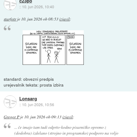
c23po
::
10. jun 2026, 10:40
starfotr
je
10. jun 2026 ob 08:53
izjavil
:
standard: obvezni predpis
urejevalnik teksta: prosta izbira
Lonsarg
::
10. jun 2026, 10:56
Gregor P
je
10. jun 2026 ob 09:13
izjavil
:
... če imajo tam tudi odprto-kodno pisarniško opremo z
(dodobra) izdelano (strojno in programsko) podporo na voljo