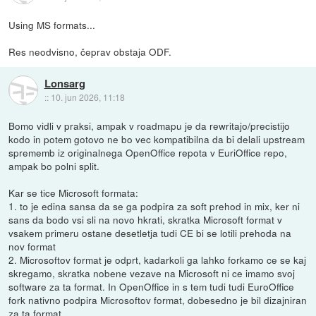
Using MS formats...
Res neodvisno, čeprav obstaja ODF.
Lonsarg
::
10. jun 2026, 11:18
Bomo vidli v praksi, ampak v roadmapu je da rewritajo/precistijo
kodo in potem gotovo ne bo vec kompatibilna da bi delali upstream
sprememb iz originalnega OpenOffice repota v EuriOffice repo,
ampak bo polni split.
Kar se tice Microsoft formata:
1. to je edina sansa da se ga podpira za soft prehod in mix, ker ni
sans da bodo vsi sli na novo hkrati, skratka Microsoft format v
vsakem primeru ostane desetletja tudi CE bi se lotili prehoda na
nov format
2. Microsoftov format je odprt, kadarkoli ga lahko forkamo ce se kaj
skregamo, skratka nobene vezave na Microsoft ni ce imamo svoj
software za ta format. In OpenOffice in s tem tudi tudi EuroOffice
fork nativno podpira Microsoftov format, dobesedno je bil dizajniran
za ta format.