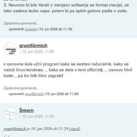
3. Neumno bi bilo hkrati z menjavo softwerja se format menjat, ze
tako zadeva tezko uspe, potem bi pa sploh gotovo padla v vodo.
Zgodovina sprememb…
spremenil:
Lonsarg
(
10. jun 2026 ob 11:18
)
gruntfürmich
::
10. jun 2026, 11:29
v osnovne šole učni program kako se sestavi računalnik, kako se
naloži linux/windows..., kako se dela s temi offici/m$..., osnove html
kode... pa bo folk hitro zagrabil
Zgodovina sprememb…
spremenil:
gruntfürmich
(
10. jun 2026 ob 11:29
)
Šmorn
::
10. jun 2026, 11:32
gruntfürmich
je
10. jun 2026 ob 11:29
izjavil
: