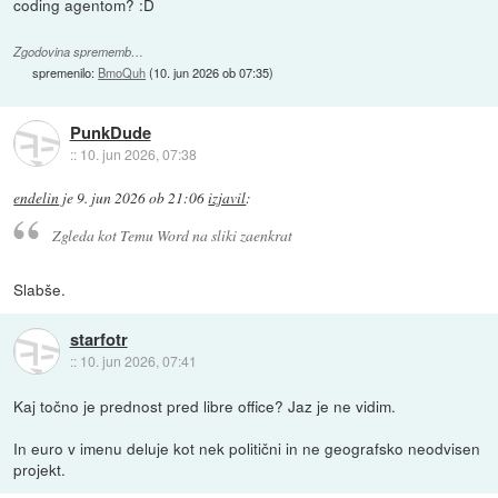
coding agentom? :D
Zgodovina sprememb…
spremenilo:
BmoQuh
(
10. jun 2026 ob 07:35
)
PunkDude
::
10. jun 2026, 07:38
endelin
je
9. jun 2026 ob 21:06
izjavil
:
Zgleda kot Temu Word na sliki zaenkrat
Slabše.
starfotr
::
10. jun 2026, 07:41
Kaj točno je prednost pred libre office? Jaz je ne vidim.
In euro v imenu deluje kot nek politični in ne geografsko neodvisen
projekt.