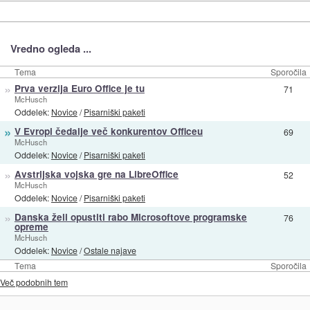
Vredno ogleda ...
Tema
Sporočila
»
Prva verzija Euro Office je tu
71
McHusch
Oddelek:
Novice
/
Pisarniški paketi
»
V Evropi čedalje več konkurentov Officeu
69
McHusch
Oddelek:
Novice
/
Pisarniški paketi
»
Avstrijska vojska gre na LibreOffice
52
McHusch
Oddelek:
Novice
/
Pisarniški paketi
»
Danska želi opustiti rabo Microsoftove programske
76
opreme
McHusch
Oddelek:
Novice
/
Ostale najave
Tema
Sporočila
Več podobnih tem