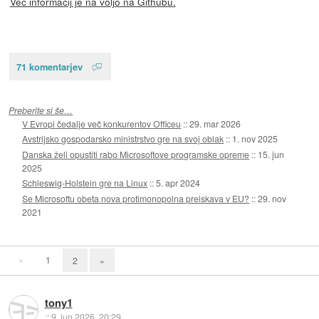
Več informacij je na voljo na Githubu.
71 komentarjev
Preberite si še…
V Evropi čedalje več konkurentov Officeu
::
29. mar 2026
Avstrijsko gospodarsko ministrstvo gre na svoj oblak
::
1. nov 2025
Danska želi opustiti rabo Microsoftove programske opreme
::
15. jun
2025
Schleswig-Holstein gre na Linux
::
5. apr 2024
Se Microsoftu obeta nova protimonopolna preiskava v EU?
::
29. nov
2021
«
1
2
»
tony1
::
9. jun 2026, 20:29