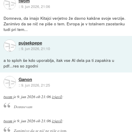
twom
::
9. jun 2026, 21:06
Domneva, da imajo Kitajci verjetno že davno kakšne svoje verzije.
Zanimivo da se nič ne piše o tem. Evropa je v totalnem zaostanku
tudi pri tem...
pujsekpepe
::
9. jun 2026, 21:10
a to sploh še kdo uporablja, itak vse AI dela pa ti zapakira u
pdf...res so zgodni
Ganon
::
9. jun 2026, 21:25
twom
je
9. jun 2026 ob 21:06
izjavil
:
Domnevam
twom
je
9. jun 2026 ob 21:06
izjavil
:
Zanimivo da se nič ne piše o tem.