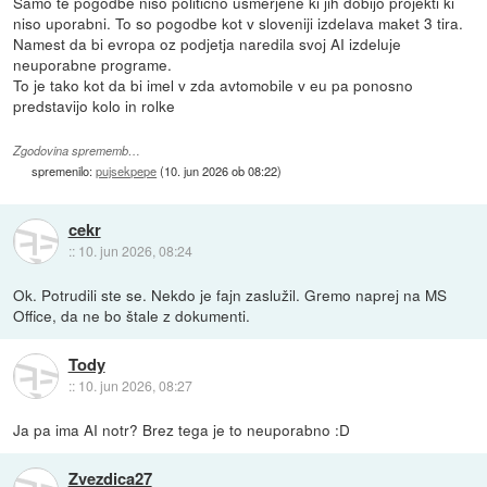
Samo te pogodbe niso politicno usmerjene ki jih dobijo projekti ki
niso uporabni. To so pogodbe kot v sloveniji izdelava maket 3 tira.
Namest da bi evropa oz podjetja naredila svoj AI izdeluje
neuporabne programe.
To je tako kot da bi imel v zda avtomobile v eu pa ponosno
predstavijo kolo in rolke
Zgodovina sprememb…
spremenilo:
pujsekpepe
(
10. jun 2026 ob 08:22
)
cekr
::
10. jun 2026, 08:24
Ok. Potrudili ste se. Nekdo je fajn zaslužil. Gremo naprej na MS
Office, da ne bo štale z dokumenti.
Tody
::
10. jun 2026, 08:27
Ja pa ima AI notr? Brez tega je to neuporabno :D
Zvezdica27