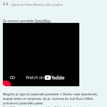
Zgleda kot Temu Word na sliki zaenkrat
Za osnovo uporablja
OnlyOffice:
Mogoče je zgornji zaslonski posnetek v članku malo špartanski,
ampak lahko mi verjameš, da je, oziroma bo tudi Euro-Office
polnokrvni pisarniški paket.