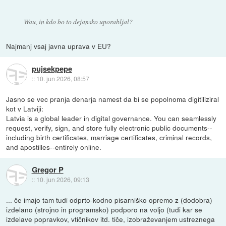
Wau, in kdo bo to dejansko uporabljal?
Najmanj vsaj javna uprava v EU?
pujsekpepe
::
10. jun 2026, 08:57
Jasno se vec pranja denarja namest da bi se popolnoma digitiliziral
kot v Latviji:
Latvia is a global leader in digital governance. You can seamlessly
request, verify, sign, and store fully electronic public documents--
including birth certificates, marriage certificates, criminal records,
and apostilles--entirely online.
Gregor P
::
10. jun 2026, 09:13
... če imajo tam tudi odprto-kodno pisarniško opremo z (dodobra)
izdelano (strojno in programsko) podporo na voljo (tudi kar se
izdelave popravkov, vtičnikov itd. tiče, izobraževanjem ustreznega