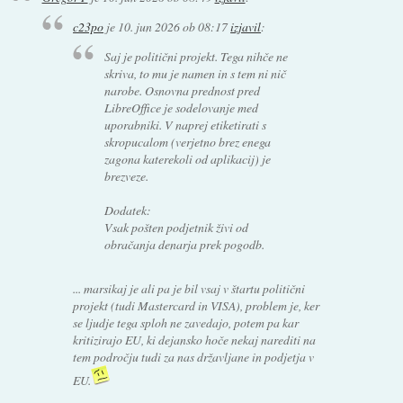
c23po
je
10. jun 2026 ob 08:17
izjavil
:
Saj je politični projekt. Tega nihče ne
skriva, to mu je namen in s tem ni nič
narobe. Osnovna prednost pred
LibreOffice je sodelovanje med
uporabniki. V naprej etiketirati s
skropucalom (verjetno brez enega
zagona katerekoli od aplikacij) je
brezveze.
Dodatek:
Vsak pošten podjetnik živi od
obračanja denarja prek pogodb.
... marsikaj je ali pa je bil vsaj v štartu politični
projekt (tudi Mastercard in VISA), problem je, ker
se ljudje tega sploh ne zavedajo, potem pa kar
kritizirajo EU, ki dejansko hoče nekaj narediti na
tem področju tudi za nas državljane in podjetja v
EU.