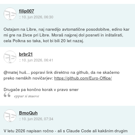
filip007
::
10. jun 2026, 06:30
Ostajam na Libre, naj naredijo avtomatične posodobitve, edino kar
mi gre na živce pri Libre. Moraš najprej dol posneti in inštalirati,
cela Polkna so taka, kot bi bili 20 let nazaj.
brbr21
::
10. jun 2026, 06:41
@matej huš... popravi link direktno na github, da ne skačemo
preko nemških novičarjev:
https://github.com/Euro-Office/
Drugače pa končno korak v pravo smer
eppur si muove
BmoQuh
::
10. jun 2026, 07:34
V letu 2026 napisan ročno - ali s Claude Code ali kakšnim drugim