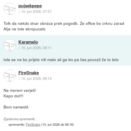
pujsekpepe
::
10. jun 2026, 07:57
Tolk da nekdo dnar obraca prek pogodb. Ze office bo crknu zarad
AIja ne tole skropucalo
Karamelo
::
10. jun 2026, 08:11
tole se ne bo prijelo niti malo ali ga bo pa čas povozil že to leto
FireSnake
::
10. jun 2026, 08:15
Ne morem verjeti!
Kapo dol!!!
Bom namestil.
Zgodovina sprememb…
spremenilo:
FireSnake
(
10. jun 2026 ob 08:16
)