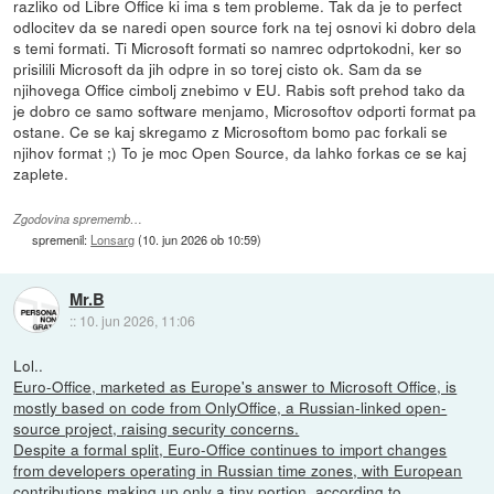
razliko od Libre Office ki ima s tem probleme. Tak da je to perfect
odlocitev da se naredi open source fork na tej osnovi ki dobro dela
s temi formati. Ti Microsoft formati so namrec odprtokodni, ker so
prisilili Microsoft da jih odpre in so torej cisto ok. Sam da se
njihovega Office cimbolj znebimo v EU. Rabis soft prehod tako da
je dobro ce samo software menjamo, Microsoftov odporti format pa
ostane. Ce se kaj skregamo z Microsoftom bomo pac forkali se
njihov format ;) To je moc Open Source, da lahko forkas ce se kaj
zaplete.
Zgodovina sprememb…
spremenil:
Lonsarg
(
10. jun 2026 ob 10:59
)
Mr.B
::
10. jun 2026, 11:06
Lol..
Euro-Office, marketed as Europe's answer to Microsoft Office, is
mostly based on code from OnlyOffice, a Russian-linked open-
source project, raising security concerns.
Despite a formal split, Euro-Office continues to import changes
from developers operating in Russian time zones, with European
contributions making up only a tiny portion, according to