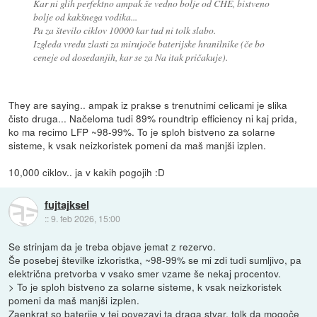
Kar ni glih perfektno ampak še vedno bolje od ČHE, bistveno
bolje od kakšnega vodika...
Pa za število ciklov 10000 kar tud ni tolk slabo.
Izgleda vredu zlasti za mirujoče baterijske hranilnike (če bo
ceneje od dosedanjih, kar se za Na itak pričakuje).
They are saying.. ampak iz prakse s trenutnimi celicami je slika
čisto druga... Načeloma tudi 89% roundtrip efficiency ni kaj prida,
ko ma recimo LFP ~98-99%. To je sploh bistveno za solarne
sisteme, k vsak neizkoristek pomeni da maš manjši izplen.
10,000 ciklov.. ja v kakih pogojih :D
fujtajksel
::
9. feb 2026, 15:00
Se strinjam da je treba objave jemat z rezervo.
Še posebej številke izkoristka, ~98-99% se mi zdi tudi sumljivo, pa
električna pretvorba v vsako smer vzame še nekaj procentov.
> To je sploh bistveno za solarne sisteme, k vsak neizkoristek
pomeni da maš manjši izplen.
Zaenkrat so baterije v tej povezavi ta draga stvar, tolk da mogoče