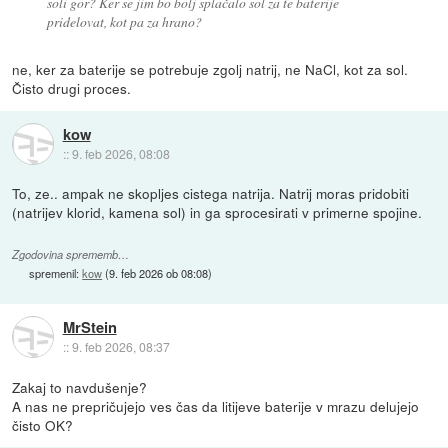
soli gor? Ker se jim bo bolj splačalo sol za te baterije
pridelovat, kot pa za hrano?
ne, ker za baterije se potrebuje zgolj natrij, ne NaCl, kot za sol.
Čisto drugi proces.
kow
::
9. feb 2026, 08:08
To, ze.. ampak ne skopljes cistega natrija. Natrij moras pridobiti
(natrijev klorid, kamena sol) in ga sprocesirati v primerne spojine.
Zgodovina sprememb…
spremenil:
kow
(
9. feb 2026 ob 08:08
)
MrStein
::
9. feb 2026, 08:37
Zakaj to navdušenje?
A nas ne prepričujejo ves čas da litijeve baterije v mrazu delujejo
čisto OK?