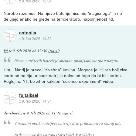
::
9. feb 2026, 12:34
Narobe razumes. Natrijeve baterije niso nic "magicnega" in ne
delujejo enako ne glede na temperaturo, napolnjenost itd.
antonija
::
9. feb 2026, 14:32
Izi
je
9. feb 2026 ob 12:30
izjavil
:
Bistvo natrijevih baterij je občutno zmanjšano možnost požara.
Um... Natrij je precej "zivahna" kovina. Mogoce je litij res bolj zive
sorte od natrija, ampak natrij je dalec od tega da bi bil inerten.
Poglej na YT, bo ziher kaksen "science experiment" video.
fujtajksel
::
9. feb 2026, 14:34
iloveboobz
je
9. feb 2026 ob 11:16
izjavil
:
V trenutni obliki natrijeve baterije niso prihodnost za skoraj nič.
Nizka energijska gostota (tako Wh/L kot Wh/kg)