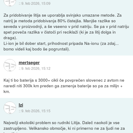
::
9. feb 2026, 15:09
Za pridobivanje litija se uporablja svinjsko umazane metode. Za
natrij je metoda pridobivanja 80% čistejša. Manjše razlike so
seveda v proizvodnji, a še vseeno v prid natriju. Se pa v prid natriju
spet poveča razlika v čistoči pri reciklaži (ki je za litij dolga in
draga).
Li-ion je bil dober start, prihodnost pripada Na-ionu (za zdaj...
bomo videli kaj bodo še pogruntali).
mertseger
::
9. feb 2026, 15:12
Kaj ti bo baterija s 3000+ cikli če povprečen slovenec z avtom ne
naredi niti 300k km preden ga zamenja baterije so pa za milijn +
km.
Izi
::
9. feb 2026, 15:15
Največji ekološki problem so rudniki Litija. Daleč naokoli je vse
zastrupljeno. Velikansko območje, ki ni primerno ne za ljudi ne za