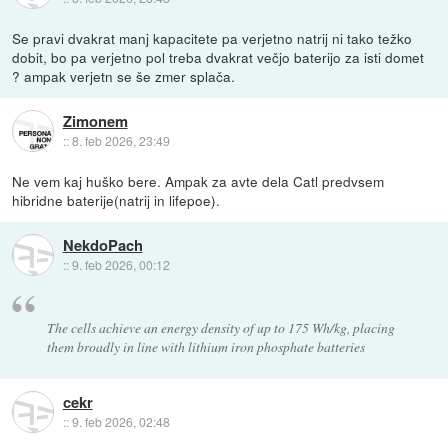
Se pravi dvakrat manj kapacitete pa verjetno natrij ni tako težko
dobit, bo pa verjetno pol treba dvakrat večjo baterijo za isti domet
? ampak verjetn se še zmer splača.
Zimonem
::
8. feb 2026, 23:49
Ne vem kaj huško bere. Ampak za avte dela Catl predvsem
hibridne baterije(natrij in lifepoe).
NekdoPach
::
9. feb 2026, 00:12
The cells achieve an energy density of up to 175 Wh/kg, placing
them broadly in line with lithium iron phosphate batteries
cekr
::
9. feb 2026, 02:48