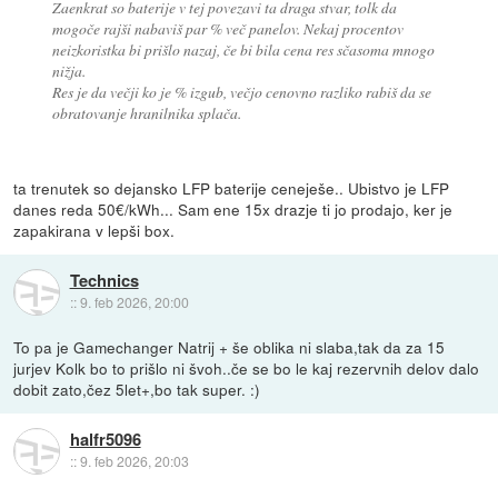
Zaenkrat so baterije v tej povezavi ta draga stvar, tolk da
mogoče rajši nabaviš par % več panelov. Nekaj procentov
neizkoristka bi prišlo nazaj, če bi bila cena res sčasoma mnogo
nižja.
Res je da večji ko je % izgub, večjo cenovno razliko rabiš da se
obratovanje hranilnika splača.
ta trenutek so dejansko LFP baterije ceneješe.. Ubistvo je LFP
danes reda 50€/kWh... Sam ene 15x drazje ti jo prodajo, ker je
zapakirana v lepši box.
Technics
::
9. feb 2026, 20:00
To pa je Gamechanger Natrij + še oblika ni slaba,tak da za 15
jurjev Kolk bo to prišlo ni švoh..če se bo le kaj rezervnih delov dalo
dobit zato,čez 5let+,bo tak super. :)
halfr5096
::
9. feb 2026, 20:03