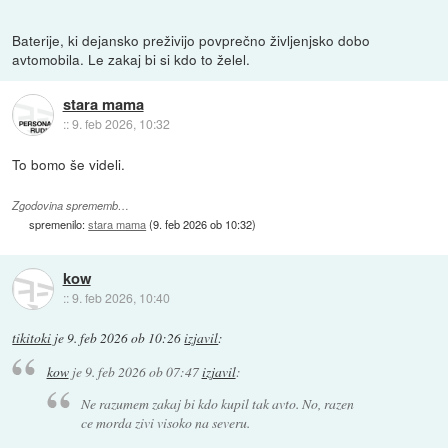
Baterije, ki dejansko preživijo povprečno življenjsko dobo
avtomobila. Le zakaj bi si kdo to želel.
stara mama
::
9. feb 2026, 10:32
To bomo še videli.
Zgodovina sprememb…
spremenilo:
stara mama
(
9. feb 2026 ob 10:32
)
kow
::
9. feb 2026, 10:40
tikitoki
je
9. feb 2026 ob 10:26
izjavil
:
kow
je
9. feb 2026 ob 07:47
izjavil
:
Ne razumem zakaj bi kdo kupil tak avto. No, razen
ce morda zivi visoko na severu.