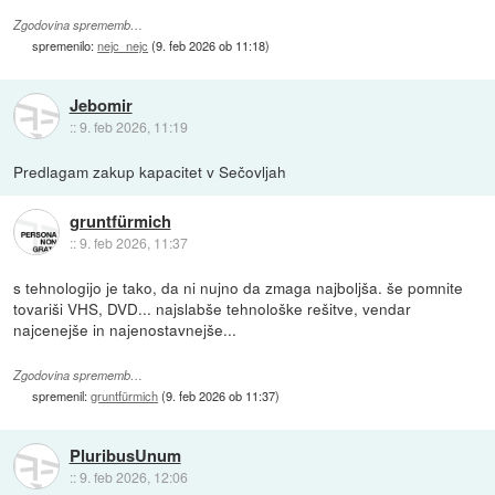
Zgodovina sprememb…
spremenilo:
nejc_nejc
(
9. feb 2026 ob 11:18
)
Jebomir
::
9. feb 2026, 11:19
Predlagam zakup kapacitet v Sečovljah
gruntfürmich
::
9. feb 2026, 11:37
s tehnologijo je tako, da ni nujno da zmaga najboljša. še pomnite
tovariši VHS, DVD... najslabše tehnološke rešitve, vendar
najcenejše in najenostavnejše...
Zgodovina sprememb…
spremenil:
gruntfürmich
(
9. feb 2026 ob 11:37
)
PluribusUnum
::
9. feb 2026, 12:06