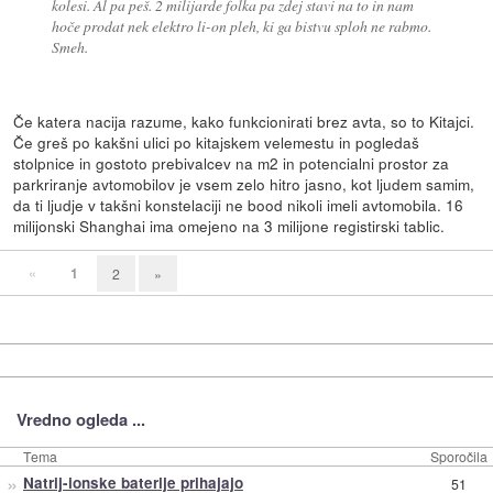
kolesi. Al pa peš. 2 milijarde folka pa zdej stavi na to in nam
hoče prodat nek elektro li-on pleh, ki ga bistvu sploh ne rabmo.
Smeh.
Če katera nacija razume, kako funkcionirati brez avta, so to Kitajci.
Če greš po kakšni ulici po kitajskem velemestu in pogledaš
stolpnice in gostoto prebivalcev na m2 in potencialni prostor za
parkriranje avtomobilov je vsem zelo hitro jasno, kot ljudem samim,
da ti ljudje v takšni konstelaciji ne bood nikoli imeli avtomobila. 16
milijonski Shanghai ima omejeno na 3 milijone registirski tablic.
«
1
2
»
Vredno ogleda ...
Tema
Sporočila
»
Natrij-ionske baterije prihajajo
51