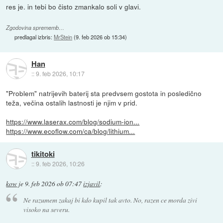
res je. in tebi bo čisto zmankalo soli v glavi.
Zgodovina sprememb…
predlagal izbris:
MrStein
(
9. feb 2026 ob 15:34
)
Han
::
9. feb 2026, 10:17
"Problem" natrijevih baterij sta predvsem gostota in posledično
teža, večina ostalih lastnosti je njim v prid.
https://www.laserax.com/blog/sodium-ion...
https://www.ecoflow.com/ca/blog/lithium...
tikitoki
::
9. feb 2026, 10:26
kow
je
9. feb 2026 ob 07:47
izjavil
:
Ne razumem zakaj bi kdo kupil tak avto. No, razen ce morda zivi
visoko na severu.