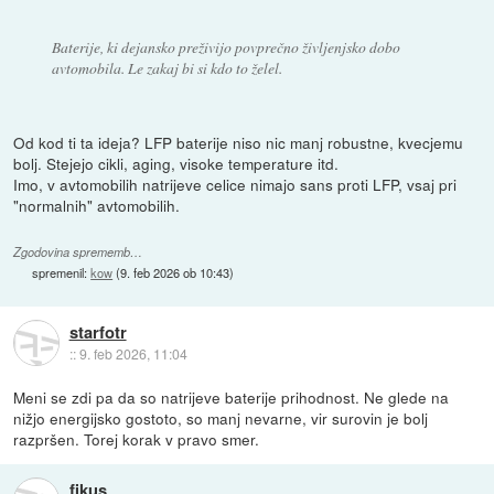
Baterije, ki dejansko preživijo povprečno življenjsko dobo
avtomobila. Le zakaj bi si kdo to želel.
Od kod ti ta ideja? LFP baterije niso nic manj robustne, kvecjemu
bolj. Stejejo cikli, aging, visoke temperature itd.
Imo, v avtomobilih natrijeve celice nimajo sans proti LFP, vsaj pri
"normalnih" avtomobilih.
Zgodovina sprememb…
spremenil:
kow
(
9. feb 2026 ob 10:43
)
starfotr
::
9. feb 2026, 11:04
Meni se zdi pa da so natrijeve baterije prihodnost. Ne glede na
nižjo energijsko gostoto, so manj nevarne, vir surovin je bolj
razpršen. Torej korak v pravo smer.
fikus_