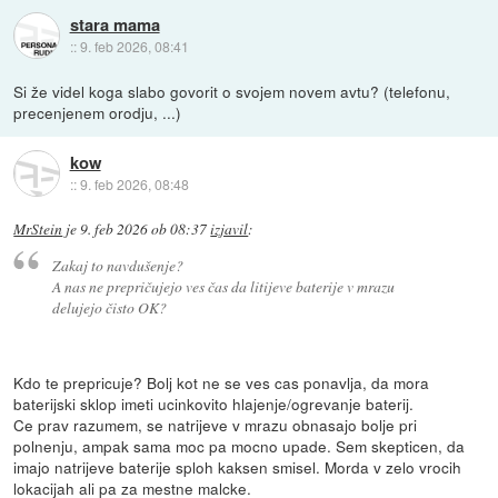
stara mama
::
9. feb 2026, 08:41
Si že videl koga slabo govorit o svojem novem avtu? (telefonu,
precenjenem orodju, ...)
kow
::
9. feb 2026, 08:48
MrStein
je
9. feb 2026 ob 08:37
izjavil
:
Zakaj to navdušenje?
A nas ne prepričujejo ves čas da litijeve baterije v mrazu
delujejo čisto OK?
Kdo te prepricuje? Bolj kot ne se ves cas ponavlja, da mora
baterijski sklop imeti ucinkovito hlajenje/ogrevanje baterij.
Ce prav razumem, se natrijeve v mrazu obnasajo bolje pri
polnenju, ampak sama moc pa mocno upade. Sem skepticen, da
imajo natrijeve baterije sploh kaksen smisel. Morda v zelo vrocih
lokacijah ali pa za mestne malcke.