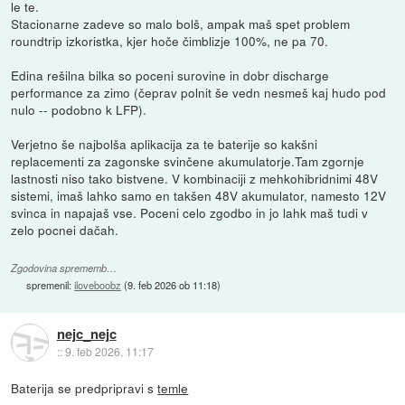
le te.
Stacionarne zadeve so malo bolš, ampak maš spet problem
roundtrip izkoristka, kjer hoče čimblizje 100%, ne pa 70.
Edina rešilna bilka so poceni surovine in dobr discharge
performance za zimo (čeprav polnit še vedn nesmeš kaj hudo pod
nulo -- podobno k LFP).
Verjetno še najbolša aplikacija za te baterije so kakšni
replacementi za zagonske svinčene akumulatorje.Tam zgornje
lastnosti niso tako bistvene. V kombinaciji z mehkohibridnimi 48V
sistemi, imaš lahko samo en takšen 48V akumulator, namesto 12V
svinca in napajaš vse. Poceni celo zgodbo in jo lahk maš tudi v
zelo pocnei dačah.
Zgodovina sprememb…
spremenil:
iloveboobz
(
9. feb 2026 ob 11:18
)
nejc_nejc
::
9. feb 2026, 11:17
Baterija se predpripravi s
temle