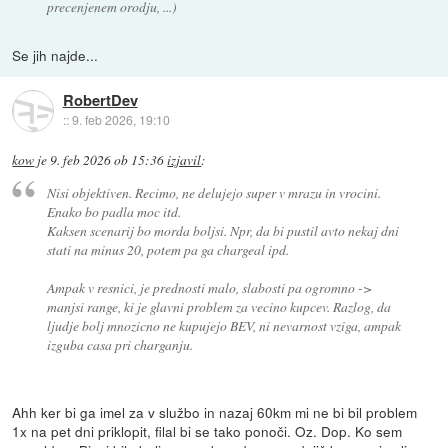
precenjenem orodju, ...)
Se jih najde...
RobertDev
::
9. feb 2026, 19:10
kow
je
9. feb 2026 ob 15:36
izjavil
:
Nisi objektiven. Recimo, ne delujejo super v mrazu in vrocini.
Enako bo padla moc itd.
Kaksen scenarij bo morda boljsi. Npr, da bi pustil avto nekaj dni
stati na minus 20, potem pa ga chargeal ipd.
Ampak v resnici, je prednosti malo, slabosti pa ogromno ->
manjsi range, ki je glavni problem za vecino kupcev. Razlog, da
ljudje bolj mnozicno ne kupujejo BEV, ni nevarnost vziga, ampak
izguba casa pri charganju.
Ahh ker bi ga imel za v službo in nazaj 60km mi ne bi bil problem
1x na pet dni priklopit, filal bi se tako ponoči. Oz. Dop. Ko sem