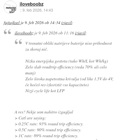
iloveboobz
::
9. feb 2026, 14:43
fujtajksel
je
9. feb 2026 ob 14:34
izjavil
:
iloveboobz
je
9. feb 2026 ob 11:16
izjavil
:
V trenutni obliki natrijeve baterije niso prihodnost
za skoraj nič.
Nizka energijska gostota (tako Wh/L kot Wh/kg)
Zelo slab roudtrip efficiency (reda 70% ali celo
manj)
Zelo široka napetostna krivulja (od like 1.5V do 4V,
če hočeš res izkoristit vso kapaciteto)
Nizji cycle life kot LFP
A res? Nekje sem nahitro izgugljal
> Catl are saying:
> 0.25C rate: 93% round trip efficiency.
> 0.5C rate: 90% round trip efficiency.
> 1C rate: 89% round trip efficiency.