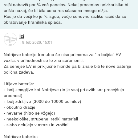
rajši nabaviš par % več panelov. Nekaj procentov neizkoristka bi
prišlo nazaj, če bi bila cena res sčasoma mnogo nižja.
Res je da večji ko je % izgub, večjo cenovno razliko rabiš da se
obratovanje hranilnika splača.
Izi
::
9. feb 2026, 15:01
Natrijeve baterije trenutno še niso primerna za "ta boljša" EV
vozila. v prihodnosti se to zna spremeniti.
Za cenejše EV in priključne hibride pa bi znale biti te nove baterije
odlična zadeva.
Litijeve baterije:
+ bolj zmogljive kot Natrijeve (to je vsaj pri avtih kar precejšnja
prednost)
+ bolj zdržljive (3000 do 10000 polnitev)
- občutno dražje
- nevarne (hitro se vžgejo)
- neekološke, strupene, redki materiali
- slabo delujejo v mrazu in vročini
Natrijeve baterije: