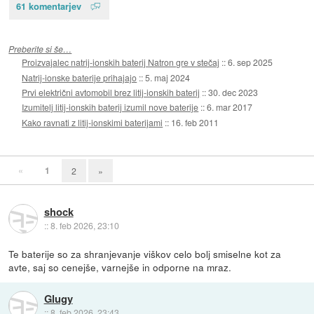
61 komentarjev
Preberite si še…
Proizvajalec natrij-ionskih baterij Natron gre v stečaj
::
6. sep 2025
Natrij-ionske baterije prihajajo
::
5. maj 2024
Prvi električni avtomobil brez litij-ionskih baterij
::
30. dec 2023
Izumitelj litij-ionskih baterij izumil nove baterije
::
6. mar 2017
Kako ravnati z litij-ionskimi baterijami
::
16. feb 2011
«
1
2
»
shock
::
8. feb 2026, 23:10
Te baterije so za shranjevanje viškov celo bolj smiselne kot za
avte, saj so cenejše, varnejše in odporne na mraz.
Glugy
::
8. feb 2026, 23:43