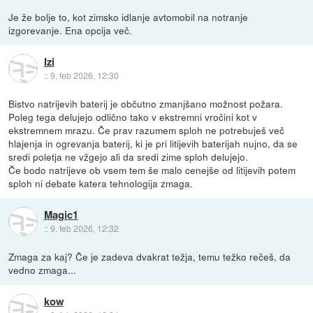
Je že bolje to, kot zimsko idlanje avtomobil na notranje
izgorevanje. Ena opcija več.
Izi
::
9. feb 2026, 12:30
Bistvo natrijevih baterij je občutno zmanjšano možnost požara.
Poleg tega delujejo odlično tako v ekstremni vročini kot v
ekstremnem mrazu. Če prav razumem sploh ne potrebuješ več
hlajenja in ogrevanja baterij, ki je pri litijevih baterijah nujno, da se
sredi poletja ne vžgejo ali da sredi zime sploh delujejo.
Če bodo natrijeve ob vsem tem še malo cenejše od litijevih potem
sploh ni debate katera tehnologija zmaga.
Magic1
::
9. feb 2026, 12:32
Zmaga za kaj? Če je zadeva dvakrat težja, temu težko rečeš, da
vedno zmaga...
kow