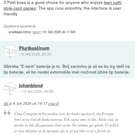
3 Patti boss is a good choice for anyone who enjoys
teen patti
style card games
. The app runs smoothly, the interface is user
friendly
Zgodovina sprememb…
predlagal izbris:
tony1
(
10. feb 2026 ob 11:54
)
PluribusUnum
::
9. feb 2026, 20:30
Sibirska "E-tank" baterija je to. Bolj zanimivo je ali se bo trg delil na
tip baterije, ali bo model avtomobila imel možnost izbire tip baterije.
johanblond
::
10. feb 2026, 06:58
ššš
je
9. feb 2026 ob 19:37
izjavil
:
Čing Čongom se bo podru svet, ko bodo ugotovil, da Evropa
brez avta čist ok funkcionora. Tok cajta smo že kle. Naše vasi in
mesta so ble dizajnirane brez avta. Ne rabmo ga sploh. Vs folk k
je star 40 plus se še spomni, da se je na šiht vozil s frčoti in