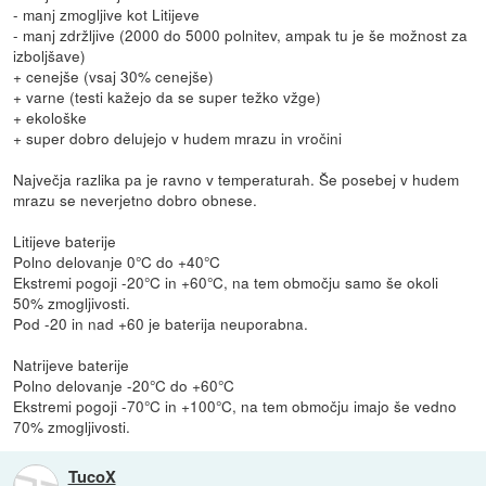
- manj zmogljive kot Litijeve
- manj zdržljive (2000 do 5000 polnitev, ampak tu je še možnost za
izboljšave)
+ cenejše (vsaj 30% cenejše)
+ varne (testi kažejo da se super težko vžge)
+ ekološke
+ super dobro delujejo v hudem mrazu in vročini
Največja razlika pa je ravno v temperaturah. Še posebej v hudem
mrazu se neverjetno dobro obnese.
Litijeve baterije
Polno delovanje 0°C do +40°C
Ekstremi pogoji -20°C in +60°C, na tem območju samo še okoli
50% zmogljivosti.
Pod -20 in nad +60 je baterija neuporabna.
Natrijeve baterije
Polno delovanje -20°C do +60°C
Ekstremi pogoji -70°C in +100°C, na tem območju imajo še vedno
70% zmogljivosti.
TucoX