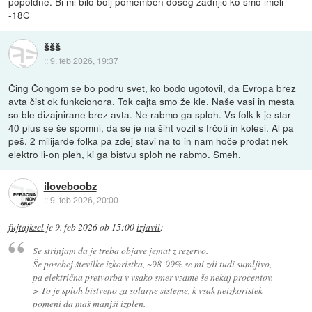
popoldne. Bi mi bilo bolj pomemben doseg zadnjič ko smo imeli
-18C
ššš
::
9. feb 2026, 19:37
Čing Čongom se bo podru svet, ko bodo ugotovil, da Evropa brez
avta čist ok funkcionora. Tok cajta smo že kle. Naše vasi in mesta
so ble dizajnirane brez avta. Ne rabmo ga sploh. Vs folk k je star
40 plus se še spomni, da se je na šiht vozil s frčoti in kolesi. Al pa
peš. 2 milijarde folka pa zdej stavi na to in nam hoče prodat nek
elektro li-on pleh, ki ga bistvu sploh ne rabmo. Smeh.
iloveboobz
::
9. feb 2026, 20:00
fujtajksel
je
9. feb 2026 ob 15:00
izjavil
:
Se strinjam da je treba objave jemat z rezervo.
Še posebej številke izkoristka, ~98-99% se mi zdi tudi sumljivo,
pa električna pretvorba v vsako smer vzame še nekaj procentov.
> To je sploh bistveno za solarne sisteme, k vsak neizkoristek
pomeni da maš manjši izplen.