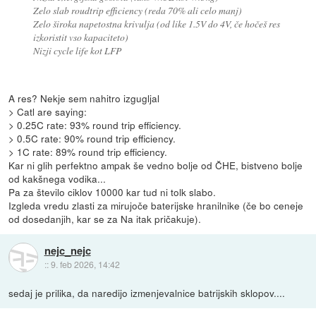
Zelo slab roudtrip efficiency (reda 70% ali celo manj)
Zelo široka napetostna krivulja (od like 1.5V do 4V, če hočeš res
izkoristit vso kapaciteto)
Nizji cycle life kot LFP
A res? Nekje sem nahitro izgugljal
> Catl are saying:
> 0.25C rate: 93% round trip efficiency.
> 0.5C rate: 90% round trip efficiency.
> 1C rate: 89% round trip efficiency.
Kar ni glih perfektno ampak še vedno bolje od ČHE, bistveno bolje
od kakšnega vodika...
Pa za število ciklov 10000 kar tud ni tolk slabo.
Izgleda vredu zlasti za mirujoče baterijske hranilnike (če bo ceneje
od dosedanjih, kar se za Na itak pričakuje).
nejc_nejc
::
9. feb 2026, 14:42
sedaj je prilika, da naredijo izmenjevalnice batrijskih sklopov....