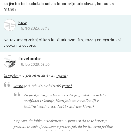
se jim bo bolj splačalo sol za te baterije pridelovat, kot pa za
hrano?
kow
::
9. feb 2026, 07:47
Ne razumem zakaj bi kdo kupil tak avto. No, razen ce morda zivi
visoko na severu.
iloveboobz
::
9. feb 2026, 08:00
karafeka
je
9. feb 2026 ob 07:42
izjavil
:
Jarno
je
9. feb 2026 ob 04:09
izjavil
:
Za mestno vožnjo bo kar vredu za začetek, če je kdo
analfabet iz kemije, Natrija imamo na Zemlji v
izobilju (jedilna sol: NaCl - natrijev klorid).
Se pravi, da lahko pričakujemo, v primeru da se te baterije
primejo in začnejo masovno proizvajat, da bo šla cena jedilne