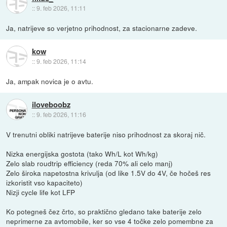
::
9. feb 2026, 11:11
Ja, natrijeve so verjetno prihodnost, za stacionarne zadeve.
kow
::
9. feb 2026, 11:14
Ja, ampak novica je o avtu.
iloveboobz
::
9. feb 2026, 11:16
V trenutni obliki natrijeve baterije niso prihodnost za skoraj nič.
Nizka energijska gostota (tako Wh/L kot Wh/kg)
Zelo slab roudtrip efficiency (reda 70% ali celo manj)
Zelo široka napetostna krivulja (od like 1.5V do 4V, če hočeš res
izkoristit vso kapaciteto)
Nizji cycle life kot LFP
Ko potegneš čez črto, so praktično gledano take baterije zelo
neprimerne za avtomobile, ker so vse 4 točke zelo pomembne za