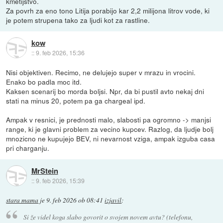
kmetijstvo.
Za povrh za eno tono Litija porabijo kar 2,2 milijona litrov vode, ki
je potem strupena tako za ljudi kot za rastline.
kow
::
9. feb 2026, 15:36
Nisi objektiven. Recimo, ne delujejo super v mrazu in vrocini.
Enako bo padla moc itd.
Kaksen scenarij bo morda boljsi. Npr, da bi pustil avto nekaj dni
stati na minus 20, potem pa ga chargeal ipd.
Ampak v resnici, je prednosti malo, slabosti pa ogromno -> manjsi
range, ki je glavni problem za vecino kupcev. Razlog, da ljudje bolj
mnozicno ne kupujejo BEV, ni nevarnost vziga, ampak izguba casa
pri charganju.
MrStein
::
9. feb 2026, 15:39
stara mama
je
9. feb 2026 ob 08:41
izjavil
:
Si že videl koga slabo govorit o svojem novem avtu? (telefonu,