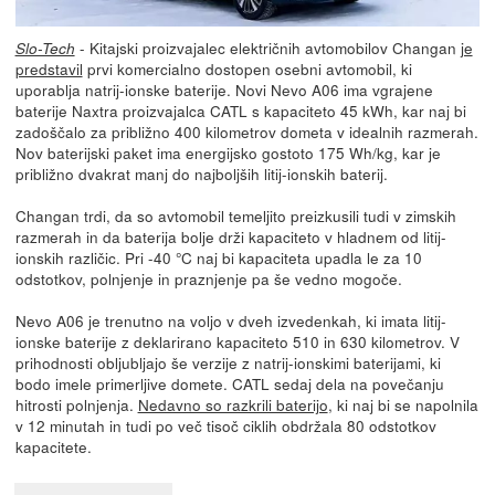
- Kitajski proizvajalec električnih avtomobilov Changan
je
Slo-Tech
predstavil
prvi komercialno dostopen osebni avtomobil, ki
uporablja natrij-ionske baterije. Novi Nevo A06 ima vgrajene
baterije Naxtra proizvajalca CATL s kapaciteto 45 kWh, kar naj bi
zadoščalo za približno 400 kilometrov dometa v idealnih razmerah.
Nov baterijski paket ima energijsko gostoto 175 Wh/kg, kar je
približno dvakrat manj do najboljših litij-ionskih baterij.
Changan trdi, da so avtomobil temeljito preizkusili tudi v zimskih
razmerah in da baterija bolje drži kapaciteto v hladnem od litij-
ionskih različic. Pri -40 °C naj bi kapaciteta upadla le za 10
odstotkov, polnjenje in praznjenje pa še vedno mogoče.
Nevo A06 je trenutno na voljo v dveh izvedenkah, ki imata litij-
ionske baterije z deklarirano kapaciteto 510 in 630 kilometrov. V
prihodnosti obljubljajo še verzije z natrij-ionskimi baterijami, ki
bodo imele primerljive domete. CATL sedaj dela na povečanju
hitrosti polnjenja.
Nedavno so razkrili baterijo
, ki naj bi se napolnila
v 12 minutah in tudi po več tisoč ciklih obdržala 80 odstotkov
kapacitete.