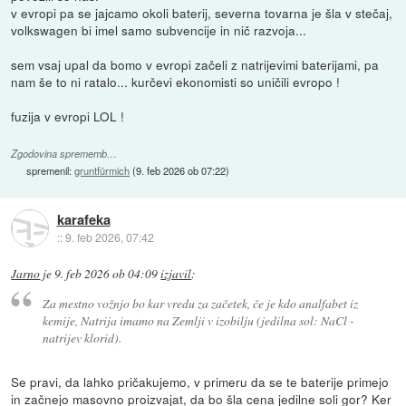
v evropi pa se jajcamo okoli baterij, severna tovarna je šla v stečaj,
volkswagen bi imel samo subvencije in nič razvoja...
sem vsaj upal da bomo v evropi začeli z natrijevimi baterijami, pa
nam še to ni ratalo... kurčevi ekonomisti so uničili evropo !
fuzija v evropi LOL !
Zgodovina sprememb…
spremenil:
gruntfürmich
(
9. feb 2026 ob 07:22
)
karafeka
::
9. feb 2026, 07:42
Jarno
je
9. feb 2026 ob 04:09
izjavil
:
Za mestno vožnjo bo kar vredu za začetek, če je kdo analfabet iz
kemije, Natrija imamo na Zemlji v izobilju (jedilna sol: NaCl -
natrijev klorid).
Se pravi, da lahko pričakujemo, v primeru da se te baterije primejo
in začnejo masovno proizvajat, da bo šla cena jedilne soli gor? Ker