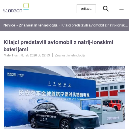
☰
Novice
»
Znanost in tehnologija
»
Kitajci predstavili avtomobil z natrij-ionskimi baterijami
Kitajci predstavili avtomobil z natrij-ionskimi
baterijami
Matej Huš
::
8. feb 2026
ob 22:53
Znanost in tehnologija