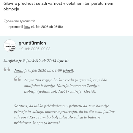
Glavna prednost se zdi varnost v celotnem temperaturnem
obmocju.
Zgodovina sprememb…
spremenil:
kow
(
9. feb 2026 ob 08:58
)
gruntfürmich
::
9. feb 2026, 09:03
karafeka
je
9. feb 2026 ob 07:42
izjavil
:
Jarno
je
9. feb 2026 ob 04:09
izjavil
:
Za mestno vožnjo bo kar vredu za začetek, če je kdo
analfabet iz kemije, Natrija imamo na Zemlji v
izobilju (jedilna sol: NaCl - natrijev klorid).
Se pravi, da lahko pričakujemo, v primeru da se te baterije
primejo in začnejo masovno proizvajat, da bo šla cena jedilne
soli gor? Ker se jim bo bolj splačalo sol za te baterije
pridelovat, kot pa za hrano?