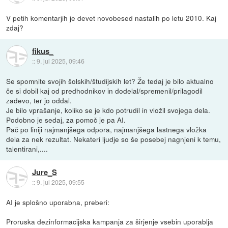
V petih komentarjih je devet novobesed nastalih po letu 2010. Kaj
zdaj?
fikus_
::
9. jul 2025, 09:46
Se spomnite svojih šolskih/študijskih let? Že tedaj je bilo aktualno
če si dobil kaj od predhodnikov in dodelal/spremenil/prilagodil
zadevo, ter jo oddal.
Je bilo vprašanje, koliko se je kdo potrudil in vložil svojega dela.
Podobno je sedaj, za pomoč je pa AI.
Pač po liniji najmanjšega odpora, najmanjšega lastnega vložka
dela za nek rezultat. Nekateri ljudje so še posebej nagnjeni k temu,
talentirani,....
Jure_S
::
9. jul 2025, 09:55
AI je splošno uporabna, preberi:
Proruska dezinformacijska kampanja za širjenje vsebin uporablja