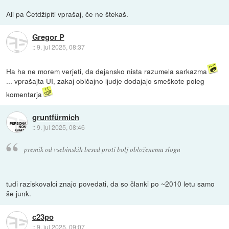
Ali pa Četdžipiti vprašaj, če ne štekaš.
Gregor P
::
9. jul 2025, 08:37
Ha ha ne morem verjeti, da dejansko nista razumela sarkazma
... vprašajta UI, zakaj običajno ljudje dodajajo smeškote poleg
komentarja
gruntfürmich
::
9. jul 2025, 08:46
premik od vsebinskih besed proti bolj obloženemu slogu
tudi raziskovalci znajo povedati, da so članki po ~2010 letu samo
še junk.
c23po
::
9. jul 2025, 09:07