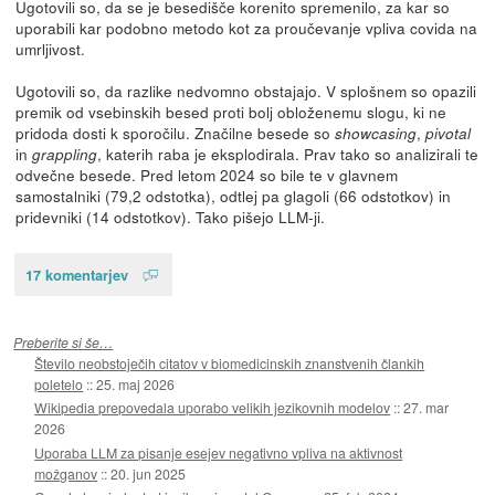
Ugotovili so, da se je besedišče korenito spremenilo, za kar so
uporabili kar podobno metodo kot za proučevanje vpliva covida na
umrljivost.
Ugotovili so, da razlike nedvomno obstajajo. V splošnem so opazili
premik od vsebinskih besed proti bolj obloženemu slogu, ki ne
pridoda dosti k sporočilu. Značilne besede so
,
showcasing
pivotal
in
, katerih raba je eksplodirala. Prav tako so analizirali te
grappling
odvečne besede. Pred letom 2024 so bile te v glavnem
samostalniki (79,2 odstotka), odtlej pa glagoli (66 odstotkov) in
pridevniki (14 odstotkov). Tako pišejo LLM-ji.
17 komentarjev
Preberite si še…
Število neobstoječih citatov v biomedicinskih znanstvenih člankih
poletelo
::
25. maj 2026
Wikipedia prepovedala uporabo velikih jezikovnih modelov
::
27. mar
2026
Uporaba LLM za pisanje esejev negativno vpliva na aktivnost
možganov
::
20. jun 2025