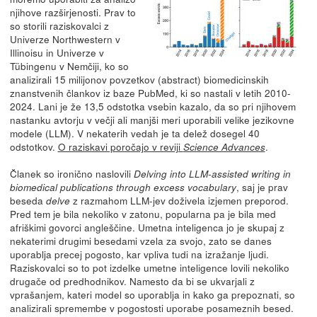
njihove razširjenosti. Prav to
so storili raziskovalci z
Univerze Northwestern v
Illinoisu in Univerze v
Tübingenu v Nemčiji, ko so
analizirali 15 milijonov povzetkov (abstract) biomedicinskih
znanstvenih člankov iz baze PubMed, ki so nastali v letih 2010-
2024. Lani je že 13,5 odstotka vsebin kazalo, da so pri njihovem
nastanku avtorju v večji ali manjši meri uporabili velike jezikovne
modele (LLM). V nekaterih vedah je ta delež dosegel 40
odstotkov.
O raziskavi poročajo v reviji
.
Science Advances
Članek so ironično naslovili
Delving into LLM-assisted writing in
, saj je prav
biomedical publications through excess vocabulary
beseda
z razmahom LLM-jev doživela izjemen preporod.
delve
Pred tem je bila nekoliko v zatonu, popularna pa je bila med
afriškimi govorci angleščine. Umetna inteligenca jo je skupaj z
nekaterimi drugimi besedami vzela za svojo, zato se danes
uporablja precej pogosto, kar vpliva tudi na izražanje ljudi.
Raziskovalci so to pot izdelke umetne inteligence lovili nekoliko
drugače od predhodnikov. Namesto da bi se ukvarjali z
vprašanjem, kateri model so uporablja in kako ga prepoznati, so
analizirali spremembe v pogostosti uporabe posameznih besed.