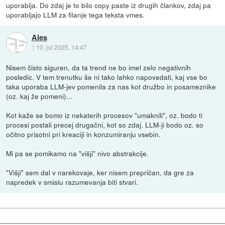
uporablja. Do zdaj je to bilo copy paste iz drugih člankov, zdaj pa
uporabljajo LLM za filanje tega teksta vmes.
Ales
::
10. jul 2025, 14:47
Nisem čisto siguren, da ta trend ne bo imel zelo negativnih
posledic. V tem trenutku še ni tako lahko napovedati, kaj vse bo
taka uporaba LLM-jev pomenila za nas kot družbo in posameznike
(oz. kaj že pomeni)...
Kot kaže se bomo iz nekaterih procesov "umaknili", oz. bodo ti
procesi postali precej drugačni, kot so zdaj. LLM-ji bodo oz. so
očitno prisotni pri kreaciji in konzumiranju vsebin.
Mi pa se pomikamo na "višji" nivo abstrakcije.
"Višji" sem dal v narekovaje, ker nisem prepričan, da gre za
napredek v smislu razumevanja biti stvari.