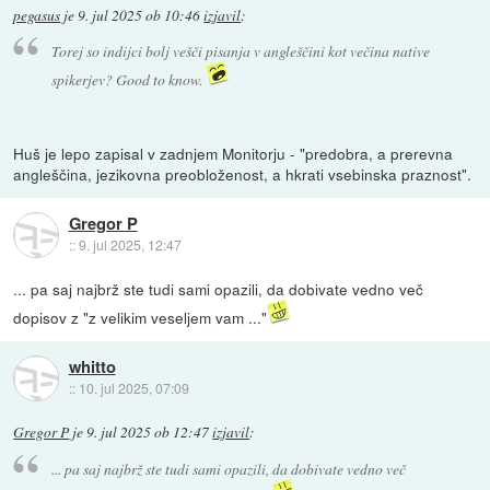
pegasus
je
9. jul 2025 ob 10:46
izjavil
:
Torej so indijci bolj vešči pisanja v angleščini kot večina native
spikerjev? Good to know.
Huš je lepo zapisal v zadnjem Monitorju - "predobra, a prerevna
angleščina, jezikovna preobloženost, a hkrati vsebinska praznost".
Gregor P
::
9. jul 2025, 12:47
... pa saj najbrž ste tudi sami opazili, da dobivate vedno več
dopisov z "z velikim veseljem vam ..."
whitto
::
10. jul 2025, 07:09
Gregor P
je
9. jul 2025 ob 12:47
izjavil
:
... pa saj najbrž ste tudi sami opazili, da dobivate vedno več