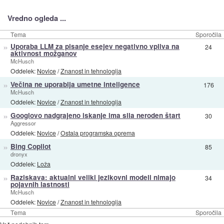
Vredno ogleda ...
Tema
Sporočila
»
Uporaba LLM za pisanje esejev negativno vpliva na
24
aktivnost možganov
McHusch
Oddelek:
Novice
/
Znanost in tehnologija
»
Večina ne uporablja umetne inteligence
176
McHusch
Oddelek:
Novice
/
Znanost in tehnologija
»
Googlovo nadgrajeno iskanje ima sila neroden štart
30
Aggressor
Oddelek:
Novice
/
Ostala programska oprema
»
Bing Copilot
85
dronyx
Oddelek:
Loža
»
Raziskava: aktualni veliki jezikovni modeli nimajo
34
pojavnih lastnosti
McHusch
Oddelek:
Novice
/
Znanost in tehnologija
Tema
Sporočila