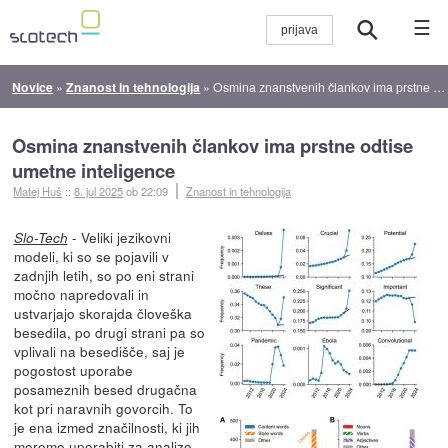
☰
Novice
»
Znanost in tehnologija
»
Osmina znanstvenih člankov ima prstne odtise umetne inteligence
Osmina znanstvenih člankov ima prstne odtise
umetne inteligence
Matej Huš
::
8. jul 2025
ob 22:09
Znanost in tehnologija
- Veliki jezikovni
Slo-Tech
modeli, ki so se pojavili v
zadnjih letih, so po eni strani
močno napredovali in
ustvarjajo skorajda človeška
besedila, po drugi strani pa so
vplivali na besedišče, saj je
pogostost uporabe
posameznih besed drugačna
kot pri naravnih govorcih. To
je ena izmed značilnosti, ki jih
moremo uporabiti za analizo