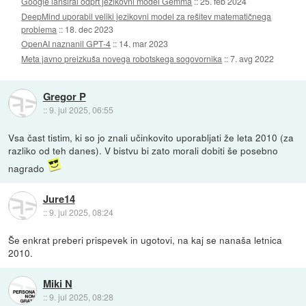
Google lansiral odprt jezikovni model Gemma
::
25. feb 2024
DeepMind uporabil veliki jezikovni model za rešitev matematičnega
problema
::
18. dec 2023
OpenAI naznanil GPT-4
::
14. mar 2023
Meta javno preizkuša novega robotskega sogovornika
::
7. avg 2022
Gregor P
::
9. jul 2025, 06:55
Vsa čast tistim, ki so jo znali učinkovito uporabljati že leta 2010 (za
razliko od teh danes). V bistvu bi zato morali dobiti še posebno
nagrado
Jure14
::
9. jul 2025, 08:24
Še enkrat preberi prispevek in ugotovi, na kaj se nanaša letnica
2010.
Miki N
::
9. jul 2025, 08:28