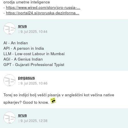
orodja umetne inteligence
-
https://www.wired.com/story/pro-russia-...
-
https://portal24.si/proruska-dezinforma...
srus
::
9. jul 2025, 10:44
AI - An Indian
API - A person in India
LLM - Low-cost Labour in Mumbai
AGI - A Genius Indian
GPT - Gujarati Professional Typist
pegasus
::
9. jul 2025, 10:46
Torej so indijci bolj vešči pisanja v angleščini kot večina native
spikerjev? Good to know.
srus
::
9. jul 2025, 12:38