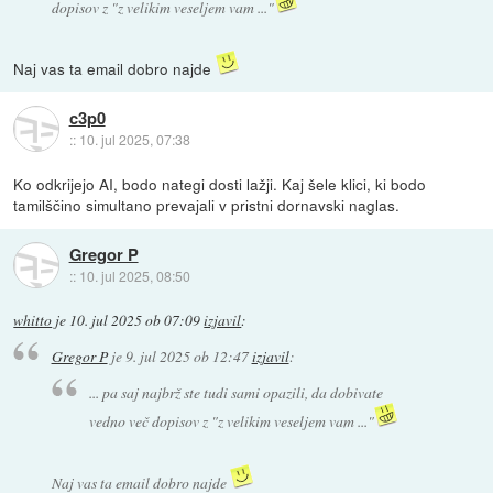
dopisov z "z velikim veseljem vam ..."
Naj vas ta email dobro najde
c3p0
::
10. jul 2025, 07:38
Ko odkrijejo AI, bodo nategi dosti lažji. Kaj šele klici, ki bodo
tamilščino simultano prevajali v pristni dornavski naglas.
Gregor P
::
10. jul 2025, 08:50
whitto
je
10. jul 2025 ob 07:09
izjavil
:
Gregor P
je
9. jul 2025 ob 12:47
izjavil
:
... pa saj najbrž ste tudi sami opazili, da dobivate
vedno več dopisov z "z velikim veseljem vam ..."
Naj vas ta email dobro najde