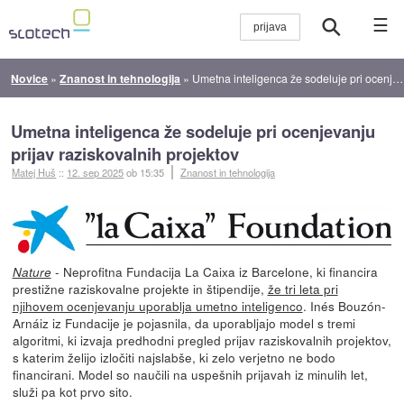
☰
Novice
»
Znanost in tehnologija
»
Umetna inteligenca že sodeluje pri ocenjevanju prijav raziskovalnih projektov
Umetna inteligenca že sodeluje pri ocenjevanju
prijav raziskovalnih projektov
Matej Huš
::
12. sep 2025
ob 15:35
Znanost in tehnologija
- Neprofitna Fundacija La Caixa iz Barcelone, ki financira
Nature
prestižne raziskovalne projekte in štipendije,
že tri leta pri
njihovem ocenjevanju uporablja umetno inteligenco
. Inés Bouzón-
Arnáiz iz Fundacije je pojasnila, da uporabljajo model s tremi
algoritmi, ki izvaja predhodni pregled prijav raziskovalnih projektov,
s katerim želijo izločiti najslabše, ki zelo verjetno ne bodo
financirani. Model so naučili na uspešnih prijavah iz minulih let,
služi pa kot prvo sito.