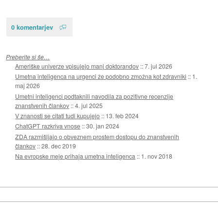
0 komentarjev
Preberite si še…
Ameriške univerze vpisujejo manj doktorandov
::
7. jul 2026
Umetna inteligenca na urgenci že podobno zmožna kot zdravniki
::
1.
maj 2026
Umetni inteligenci podtaknili navodila za pozitivne recenzije
znanstvenih člankov
::
4. jul 2025
V znanosti se citati tudi kupujejo
::
13. feb 2024
ChatGPT razkriva vnose
::
30. jan 2024
ZDA razmišljajo o obveznem prostem dostopu do znanstvenih
člankov
::
28. dec 2019
Na evropske meje prihaja umetna inteligenca
::
1. nov 2018