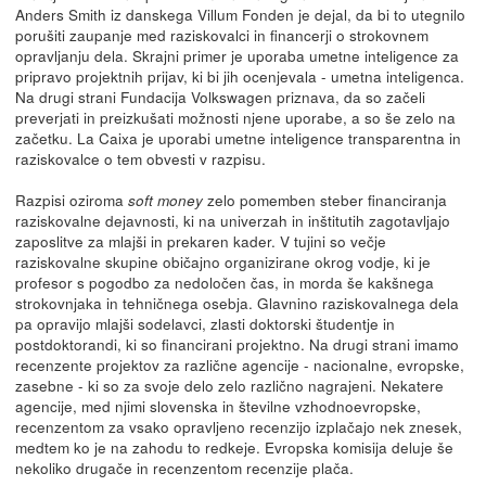
Anders Smith iz danskega Villum Fonden je dejal, da bi to utegnilo
porušiti zaupanje med raziskovalci in financerji o strokovnem
opravljanju dela. Skrajni primer je uporaba umetne inteligence za
pripravo projektnih prijav, ki bi jih ocenjevala - umetna inteligenca.
Na drugi strani Fundacija Volkswagen priznava, da so začeli
preverjati in preizkušati možnosti njene uporabe, a so še zelo na
začetku. La Caixa je uporabi umetne inteligence transparentna in
raziskovalce o tem obvesti v razpisu.
Razpisi oziroma
zelo pomemben steber financiranja
soft money
raziskovalne dejavnosti, ki na univerzah in inštitutih zagotavljajo
zaposlitve za mlajši in prekaren kader. V tujini so večje
raziskovalne skupine običajno organizirane okrog vodje, ki je
profesor s pogodbo za nedoločen čas, in morda še kakšnega
strokovnjaka in tehničnega osebja. Glavnino raziskovalnega dela
pa opravijo mlajši sodelavci, zlasti doktorski študentje in
postdoktorandi, ki so financirani projektno. Na drugi strani imamo
recenzente projektov za različne agencije - nacionalne, evropske,
zasebne - ki so za svoje delo zelo različno nagrajeni. Nekatere
agencije, med njimi slovenska in številne vzhodnoevropske,
recenzentom za vsako opravljeno recenzijo izplačajo nek znesek,
medtem ko je na zahodu to redkeje. Evropska komisija deluje še
nekoliko drugače in recenzentom recenzije plača.