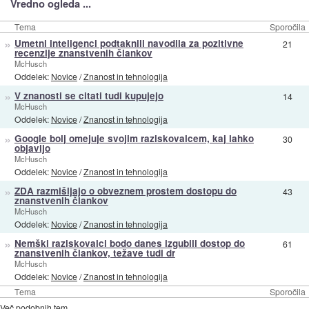
Vredno ogleda ...
Tema
Sporočila
»
Umetni inteligenci podtaknili navodila za pozitivne
21
recenzije znanstvenih člankov
McHusch
Oddelek:
Novice
/
Znanost in tehnologija
»
V znanosti se citati tudi kupujejo
14
McHusch
Oddelek:
Novice
/
Znanost in tehnologija
»
Google bolj omejuje svojim raziskovalcem, kaj lahko
30
objavijo
McHusch
Oddelek:
Novice
/
Znanost in tehnologija
»
ZDA razmišljajo o obveznem prostem dostopu do
43
znanstvenih člankov
McHusch
Oddelek:
Novice
/
Znanost in tehnologija
»
Nemški raziskovalci bodo danes izgubili dostop do
61
znanstvenih člankov, težave tudi dr
McHusch
Oddelek:
Novice
/
Znanost in tehnologija
Tema
Sporočila
Več podobnih tem