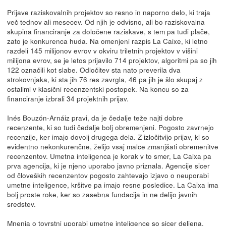
Prijave raziskovalnih projektov so resno in naporno delo, ki traja
več tednov ali mesecev. Od njih je odvisno, ali bo raziskovalna
skupina financiranje za določene raziskave, s tem pa tudi plače,
zato je konkurenca huda. Na omenjeni razpis La Caixe, ki letno
razdeli 145 milijonov evrov v okviru triletnih projektov v višini
milijona evrov, se je letos prijavilo 714 projektov, algoritmi pa so jih
122 označili kot slabe. Odločitev sta nato preverila dva
strokovnjaka, ki sta jih 76 res zavrgla, 46 pa jih je šlo skupaj z
ostalimi v klasični recenzentski postopek. Na koncu so za
financiranje izbrali 34 projektnih prijav.
Inés Bouzón-Arnáiz pravi, da je čedalje teže najti dobre
recenzente, ki so tudi čedalje bolj obremenjeni. Pogosto zavrnejo
recenzije, ker imajo dovolj drugega dela. Z izločitvijo prijav, ki so
evidentno nekonkurenčne, želijo vsaj malce zmanjšati obremenitve
recenzentov. Umetna inteligenca je korak v to smer, La Caixa pa
prva agencija, ki je njeno uporabo javno priznala. Agencije sicer
od človeških recenzentov pogosto zahtevajo izjavo o neuporabi
umetne inteligence, kršitve pa imajo resne posledice. La Caixa ima
bolj proste roke, ker so zasebna fundacija in ne delijo javnih
sredstev.
Mnenja o tovrstni uporabi umetne inteligence so sicer deljena.