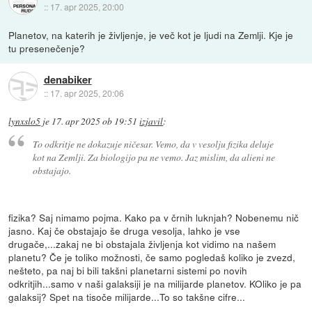
::
17. apr 2025, 20:00
Planetov, na katerih je življenje, je več kot je ljudi na Zemlji. Kje je
tu presenečenje?
denabiker
::
17. apr 2025, 20:06
lynxslo5
je
17. apr 2025 ob 19:51
izjavil
:
To odkritje ne dokazuje ničesar. Vemo, da v vesolju fizika deluje
kot na Zemlji. Za biologijo pa ne vemo. Jaz mislim, da alieni ne
obstajajo.
fizika? Saj nimamo pojma. Kako pa v črnih luknjah? Nobenemu nič
jasno. Kaj če obstajajo še druga vesolja, lahko je vse
drugače,...zakaj ne bi obstajala življenja kot vidimo na našem
planetu? Če je toliko možnosti, če samo pogledaš koliko je zvezd,
nešteto, pa naj bi bili takšni planetarni sistemi po novih
odkritjih...samo v naši galaksiji je na milijarde planetov. KOliko je pa
galaksij? Spet na tisoče milijarde...To so takšne cifre...