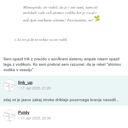
Mimogrede, ste vedeli, da je v eni sami, samcati
molekuli vode veÄ atomov vodika kot je zvezd v
naĹĄem sonÄnem sistemu? Fascinantno, ne!
:) Ja res je.In to toÄno za en vodik.
Sem opazil trik z zvezdo v sonÄnem sistemu ampak nisem opazil
tega z vodikom. Ko sem prebral sem razumel, da je rekel "atomov
vodika v vesolju"
link_up
::
17. apr 2025, 21:20
zdaj mi je jasno zakaj otroke driblajo pozornega branja navodil...
Poldy
::
17. apr 2025, 22:30