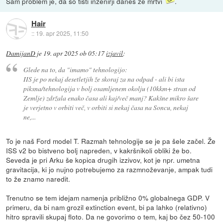
Sam problem je, da so tisti inženirji danes že mrtvi
.
Hair
::
19. apr 2025, 11:50
DamijanD
je
19. apr 2025 ob 05:17
izjavil
:
Glede na to, da "imamo" tehnologijo:
IIS je po nekaj desetletjih že skoraj za na odpad - ali bi ista
piksna/tehnologija v bolj osamljenem okolju (10kkm+ stran od
Zemlje) zdržala enako časa ali kaj/več manj? Kakšne mikro šare
je verjetno v orbiti več, v orbiti si nekaj časa na Soncu, nekaj
ne,...
To je naš Ford model T. Razmah tehnologije se je pa šele začel. Že
ISS v2 bo bistveno bolj napreden, v kakršnikoli obliki že bo.
Seveda je pri Arku še kopica drugih izzivov, kot je npr. umetna
gravitacija, ki jo nujno potrebujemo za razmnoževanje, ampak tudi
to že znamo naredit.
Trenutno se tem idejam namenja približno 0% globalnega GDP. V
primeru, da bi nam grozil extinction event, bi pa lahko (relativno)
hitro spravili skupaj floto. Da ne govorimo o tem, kaj bo čez 50-100