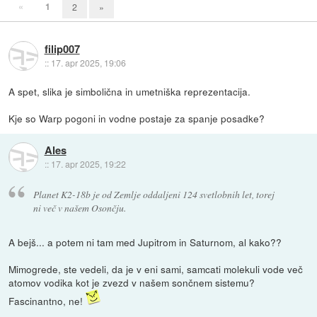
«
1
2
»
filip007
::
17. apr 2025, 19:06
A spet, slika je simbolična in umetniška reprezentacija.
Kje so Warp pogoni in vodne postaje za spanje posadke?
Ales
::
17. apr 2025, 19:22
Planet K2-18b je od Zemlje oddaljeni 124 svetlobnih let, torej
ni več v našem Osončju.
A bejš... a potem ni tam med Jupitrom in Saturnom, al kako??
Mimogrede, ste vedeli, da je v eni sami, samcati molekuli vode več
atomov vodika kot je zvezd v našem sončnem sistemu?
Fascinantno, ne!