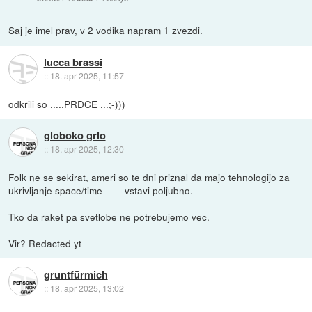
Saj je imel prav, v 2 vodika napram 1 zvezdi.
lucca brassi
::
18. apr 2025, 11:57
odkrili so .....PRDCE ...;-)))
globoko grlo
::
18. apr 2025, 12:30
Folk ne se sekirat, ameri so te dni priznal da majo tehnologijo za
ukrivljanje space/time ___ vstavi poljubno.
Tko da raket pa svetlobe ne potrebujemo vec.
Vir? Redacted yt
gruntfürmich
::
18. apr 2025, 13:02