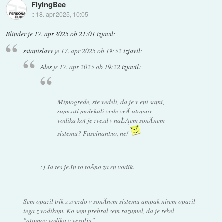
FlyingBee
::
18. apr 2025, 10:05
Blinder
je
17. apr 2025 ob 21:01
izjavil
:
sstanislavv
je
17. apr 2025 ob 19:52
izjavil
:
Ales
je
17. apr 2025 ob 19:22
izjavil
:
Mimogrede, ste vedeli, da je v eni sami,
samcati molekuli vode veÄ atomov
vodika kot je zvezd v naĹĄem sonÄnem
sistemu? Fascinantno, ne!
:) Ja res je.In to toÄno za en vodik.
Sem opazil trik z zvezdo v sonÄnem sistemu ampak nisem opazil
tega z vodikom. Ko sem prebral sem razumel, da je rekel
"atomov vodika v vesolju"