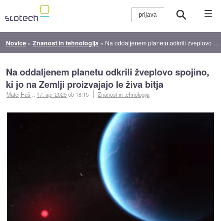
☰
Novice
»
Znanost in tehnologija
»
Na oddaljenem planetu odkrili žveplovo spojino, ki jo na Zemlji proizvajajo le živa bitja
Na oddaljenem planetu odkrili žveplovo spojino,
ki jo na Zemlji proizvajajo le živa bitja
Matej Huš
::
17. apr 2025
ob 18:15
Znanost in tehnologija