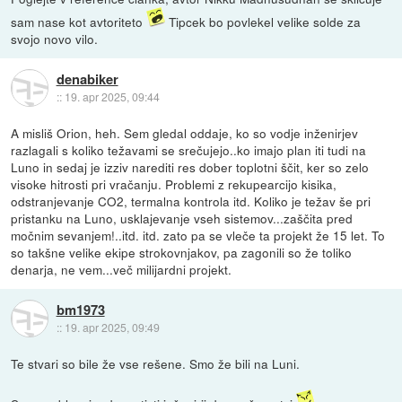
sam nase kot avtoriteto
Tipcek bo povlekel velike solde za
svojo novo vilo.
denabiker
::
19. apr 2025, 09:44
A misliš Orion, heh. Sem gledal oddaje, ko so vodje inženirjev
razlagali s koliko težavami se srečujejo..ko imajo plan iti tudi na
Luno in sedaj je izziv narediti res dober toplotni ščit, ker so zelo
visoke hitrosti pri vračanju. Problemi z rekupearcijo kisika,
odstranjevanje CO2, termalna kontrola itd. Koliko je težav še pri
pristanku na Luno, usklajevanje vseh sistemov...zaščita pred
močnim sevanjem!..itd. itd. zato pa se vleče ta projekt že 15 let. To
so takšne velike ekipe strokovnjakov, pa zagonili so že toliko
denarja, ne vem...več milijardni projekt.
bm1973
::
19. apr 2025, 09:49
Te stvari so bile že vse rešene. Smo že bili na Luni.