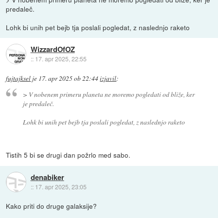
predaleč.
Lohk bi unih pet bejb tja poslali pogledat, z naslednjo raketo
WizzardOfOZ
::
17. apr 2025, 22:55
fujtajksel
je
17. apr 2025 ob 22:44
izjavil
:
> V nobenem primeru planeta ne moremo pogledati od bliže, ker
je predaleč.
Lohk bi unih pet bejb tja poslali pogledat, z naslednjo raketo
Tistih 5 bi se drugi dan požrlo med sabo.
denabiker
::
17. apr 2025, 23:05
Kako priti do druge galaksije?