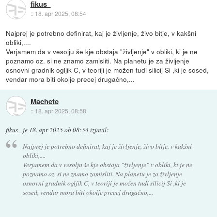
fikus_
::
18. apr 2025, 08:54
Najprej je potrebno definirat, kaj je življenje, živo bitje, v kakšni
obliki,....
Verjamem da v vesolju še kje obstaja "življenje" v obliki, ki je ne
poznamo oz. si ne znamo zamisliti. Na planetu je za življenje
osnovni gradnik ogljik C, v teoriji je možen tudi silicij Si ,ki je sosed,
vendar mora biti okolje precej drugačno,...
Machete
::
18. apr 2025, 08:58
fikus_
je
18. apr 2025 ob 08:54
izjavil
:
Najprej je potrebno definirat, kaj je življenje, živo bitje, v kakšni
obliki,....
Verjamem da v vesolju še kje obstaja "življenje" v obliki, ki je ne
poznamo oz. si ne znamo zamisliti. Na planetu je za življenje
osnovni gradnik ogljik C, v teoriji je možen tudi silicij Si ,ki je
sosed, vendar mora biti okolje precej drugačno,...