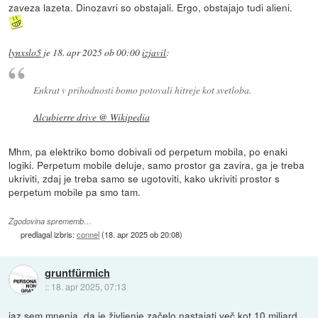
zaveza lazeta. Dinozavri so obstajali. Ergo, obstajajo tudi alieni.
lynxslo5
je
18. apr 2025 ob 00:00
izjavil
:
Enkrat v prihodnosti bomo potovali hitreje kot svetloba.
Alcubierre drive @ Wikipedia
Mhm, pa elektriko bomo dobivali od perpetum mobila, po enaki
logiki. Perpetum mobile deluje, samo prostor ga zavira, ga je treba
ukriviti, zdaj je treba samo se ugotoviti, kako ukriviti prostor s
perpetum mobile pa smo tam.
Zgodovina sprememb…
predlagal izbris:
connel
(
18. apr 2025 ob 20:08
)
gruntfürmich
::
18. apr 2025, 07:13
jaz sem mnenja, da je življenje začelo nastajati več kot 10 miljard