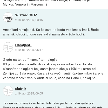
Merkur, Venera in Marsom,..?
WizzardOfOZ
::
18. apr 2025, 23:15
Američani nimajo nič. Še šolstva ne bodo več kmalu imeli. Bodo
ameriški otroci iphone sestavljal namesto v šolo hodili.
DamijanD
::
19. apr 2025, 05:17
Glede na to, da "imamo" tehnologijo:
IIS je po nekaj desetletjih že skoraj za na odpad - ali bi ista
piksna/tehnologija v bolj osamljenem okolju (10kkm+ stran od
Zemlje) zdržala enako časa ali kaj/več manj? Kakšne mikro šare je
verjetno v orbiti več, v orbiti si nekaj časa na Soncu, nekaj ne,...
slatnik
::
19. apr 2025, 09:05
Jaz ne razumem kako lahko folk tako pada na take natege?
Poglejte v reference clanka, avtor Nikku Madhusudhan se sklicuje