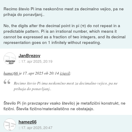
Recimo števio Pi ima neskončno mest za decimalno vejico, pa ne
prihaja do ponavljanj..
No, the digits after the decimal point in pi (π) do not repeat in a
predictable pattern. Pi is an irrational number, which means it
cannot be expressed as a fraction of two integers, and its decimal
representation goes on 1 infinitely without repeating.
JanBrezov
::
17. apr 2025, 20:19
hamez66
je
17. apr 2025 ob 20:14
izjavil
:
Recimo števio Pi ima neskončno mest za decimalno vejico, pa ne
prihaja do ponavljanj..
Število Pi (in pravzaprav vsako število) je metafizični konstrukt, ne
fizični. Števila fizično/materialistično ne obstajajo.
hamez66
::
17. apr 2025, 20:47