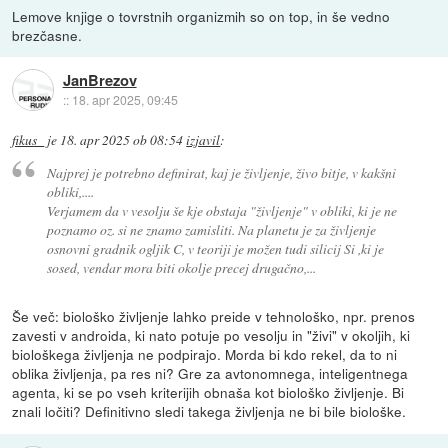
Lemove knjige o tovrstnih organizmih so on top, in še vedno
brezčasne.
JanBrezov
::
18. apr 2025, 09:45
fikus_
je
18. apr 2025 ob 08:54
izjavil
:
Najprej je potrebno definirat, kaj je življenje, živo bitje, v kakšni
obliki,....
Verjamem da v vesolju še kje obstaja "življenje" v obliki, ki je ne
poznamo oz. si ne znamo zamisliti. Na planetu je za življenje
osnovni gradnik ogljik C, v teoriji je možen tudi silicij Si ,ki je
sosed, vendar mora biti okolje precej drugačno,...
Še več: biološko življenje lahko preide v tehnološko, npr. prenos
zavesti v androida, ki nato potuje po vesolju in "živi" v okoljih, ki
biološkega življenja ne podpirajo. Morda bi kdo rekel, da to ni
oblika življenja, pa res ni? Gre za avtonomnega, inteligentnega
agenta, ki se po vseh kriterijih obnaša kot biološko življenje. Bi
znali ločiti? Definitivno sledi takega življenja ne bi bile biološke.