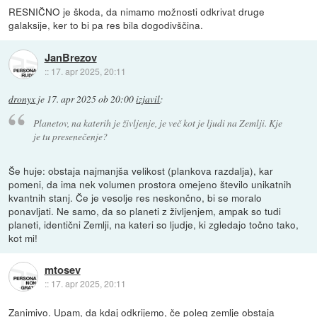
RESNIČNO je škoda, da nimamo možnosti odkrivat druge
galaksije, ker to bi pa res bila dogodivščina.
JanBrezov
::
17. apr 2025, 20:11
dronyx
je
17. apr 2025 ob 20:00
izjavil
:
Planetov, na katerih je življenje, je več kot je ljudi na Zemlji. Kje
je tu presenečenje?
Še huje: obstaja najmanjša velikost (plankova razdalja), kar
pomeni, da ima nek volumen prostora omejeno število unikatnih
kvantnih stanj. Če je vesolje res neskončno, bi se moralo
ponavljati. Ne samo, da so planeti z življenjem, ampak so tudi
planeti, identični Zemlji, na kateri so ljudje, ki zgledajo točno tako,
kot mi!
mtosev
::
17. apr 2025, 20:11
Zanimivo. Upam, da kdaj odkrijemo, če poleg zemlje obstaja