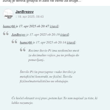
zunaj je temna gmajna in zato ne vemo za druge...
JanBrezov
::
18. apr 2025, 08:43
hamez66
je
17. apr 2025 ob 20:47
izjavil
:
JanBrezov
je
17. apr 2025 ob 20:19
izjavil
:
hamez66
je
17. apr 2025 ob 20:14
izjavil
:
Recimo števio Pi ima neskončno mest
za decimalno vejico, pa ne prihaja do
ponavljanj..
Število Pi (in pravzaprav vsako število) je
metafizični konstrukt, ne fizični. Števila
fizično/materialistično ne obstajajo.
Če hočeš ohranit svoj prav, potem kar. To sem napisal za tiste, ki
lahko razumejo.