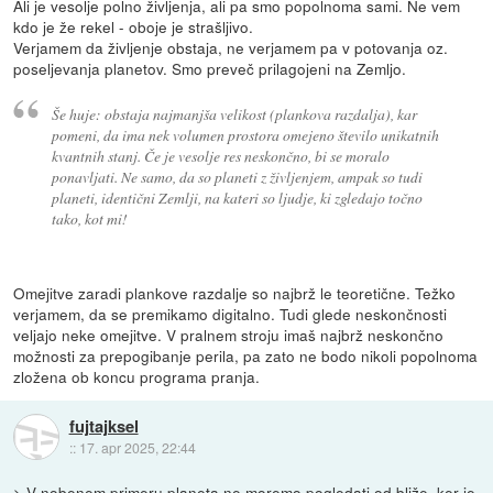
Ali je vesolje polno življenja, ali pa smo popolnoma sami. Ne vem
kdo je že rekel - oboje je strašljivo.
Verjamem da življenje obstaja, ne verjamem pa v potovanja oz.
poseljevanja planetov. Smo preveč prilagojeni na Zemljo.
Še huje: obstaja najmanjša velikost (plankova razdalja), kar
pomeni, da ima nek volumen prostora omejeno število unikatnih
kvantnih stanj. Če je vesolje res neskončno, bi se moralo
ponavljati. Ne samo, da so planeti z življenjem, ampak so tudi
planeti, identični Zemlji, na kateri so ljudje, ki zgledajo točno
tako, kot mi!
Omejitve zaradi plankove razdalje so najbrž le teoretične. Težko
verjamem, da se premikamo digitalno. Tudi glede neskončnosti
veljajo neke omejitve. V pralnem stroju imaš najbrž neskončno
možnosti za prepogibanje perila, pa zato ne bodo nikoli popolnoma
zložena ob koncu programa pranja.
fujtajksel
::
17. apr 2025, 22:44
> V nobenem primeru planeta ne moremo pogledati od bliže, ker je