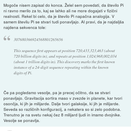
Mogoče nisem zapisal do konca. Želel sem povedati, da število Pi
ni ravno merilo za to, kaj se lahko ali ne more dogajati v fizični
realnosti. Rekel bi celo, da je število Pi napačna analogija. V
samem številu Pi se stvari tudi ponavljajo. AI pravi, da je najdaljša
najdena sekvenca tole:
307680366924568801265656
This sequence first appears at position 720,433,323,463 (about
720 billion digits in), and repeats at position 1,024,968,002,034
(about 1 trillion digits in). This discovery marks the first known
instance of a 24-digit sequence repeating within the known
digits of Pi.
Če pa pogledamo vesolje, pa je precej očitno, da se stvari
ponavljajo. Gravitacija sortira maso v zvezde in planete, kar tvori
osončja, ki jih je milijarde. Dalje tvori galaksije, ki jih je milijarde.
Seveda so različnih konfiguracij, a nekatera so si zelo podobna.
Trenutno je na svetu nekaj čez 8 milijard ljudi in imamo dvojnike.
Vesolje se ponavlja.