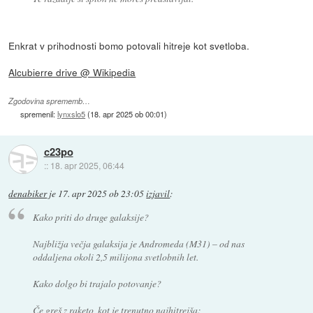
Enkrat v prihodnosti bomo potovali hitreje kot svetloba.
Alcubierre drive @ Wikipedia
Zgodovina sprememb…
spremenil:
lynxslo5
(
18. apr 2025 ob 00:01
)
c23po
::
18. apr 2025, 06:44
denabiker
je
17. apr 2025 ob 23:05
izjavil
:
Kako priti do druge galaksije?
Najbližja večja galaksija je Andromeda (M31) – od nas
oddaljena okoli 2,5 milijona svetlobnih let.
Kako dolgo bi trajalo potovanje?
Če greš z raketo, kot je trenutno najhitrejša: