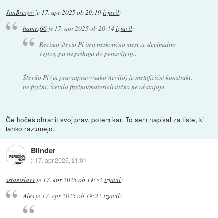
JanBrezov
je
17. apr 2025 ob 20:19
izjavil
:
hamez66
je
17. apr 2025 ob 20:14
izjavil
:
Recimo števio Pi ima neskončno mest za decimalno
vejico, pa ne prihaja do ponavljanj..
Število Pi (in pravzaprav vsako število) je metafizični konstrukt,
ne fizični. Števila fizično/materialistično ne obstajajo.
Če hočeš ohranit svoj prav, potem kar. To sem napisal za tiste, ki
lahko razumejo.
Blinder
::
17. apr 2025, 21:01
sstanislavv
je
17. apr 2025 ob 19:52
izjavil
:
Ales
je
17. apr 2025 ob 19:22
izjavil
: