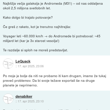
Najbližja večja galaksija je Andromeda (M31) – od nas oddaljena
okoli 2,5 milijona svetlobnih let.
Kako dolgo bi trajalo potovanje?
Če greš z raketo, kot je trenutno najhitrejša:
Voyager leti ~60.000 km/h → do Andromede bi potreboval: ~45
milijard let (kar je 3x starost vesolja!)
Te razdalje si sploh ne moreš predstavljat.
LeQuack
::
17. apr 2025, 23:06
Po moje je bolje da niti ne probamo iti kam drugam, imamo že tukaj
preveč problemov. Da bi svoje težave exportali še na druge
planete je neprimerno.
denabiker
::
17. apr 2025, 23:10