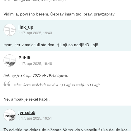
Vidim ja, površno berem. Čeprav imam tudi prav, pravzaprav.
link_up
::
17. apr 2025, 19:43
mhm, ker v molekuli sta dva. :) Lajf so nadjl! :D Lajf!
Pithlit
::
17. apr 2025, 19:48
link_up
je
17. apr 2025 ob 19:43
izjavil
:
mhm, ker v molekuli sta dva. :) Lajf so nadjl! :D Lajf!
Ne, ampak je rekel kaplji.
lynxslo5
::
17. apr 2025, 19:51
To odkritje ne dokazuje ničesar. Vemo, da v vesolju fizika deluje kot