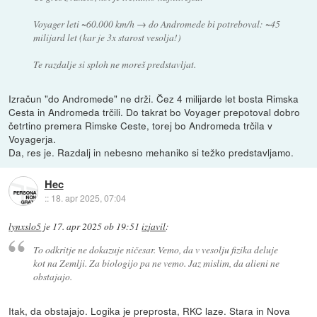
Voyager leti ~60.000 km/h → do Andromede bi potreboval: ~45
milijard let (kar je 3x starost vesolja!)
Te razdalje si sploh ne moreš predstavljat.
Izračun "do Andromede" ne drži. Čez 4 milijarde let bosta Rimska
Cesta in Andromeda trčili. Do takrat bo Voyager prepotoval dobro
četrtino premera Rimske Ceste, torej bo Andromeda trčila v
Voyagerja.
Da, res je. Razdalj in nebesno mehaniko si težko predstavljamo.
Hec
::
18. apr 2025, 07:04
lynxslo5
je
17. apr 2025 ob 19:51
izjavil
:
To odkritje ne dokazuje ničesar. Vemo, da v vesolju fizika deluje
kot na Zemlji. Za biologijo pa ne vemo. Jaz mislim, da alieni ne
obstajajo.
Itak, da obstajajo. Logika je preprosta, RKC laze. Stara in Nova