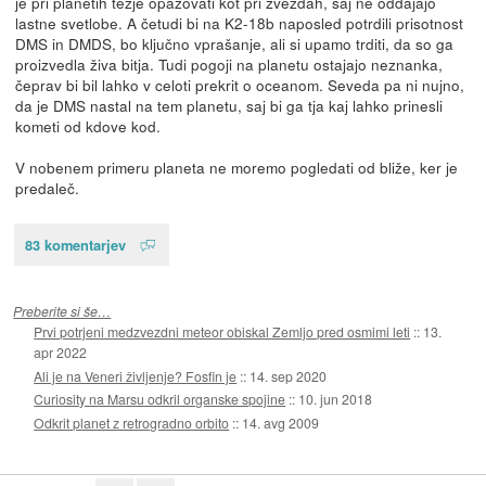
je pri planetih težje opazovati kot pri zvezdah, saj ne oddajajo
lastne svetlobe. A četudi bi na K2-18b naposled potrdili prisotnost
DMS in DMDS, bo ključno vprašanje, ali si upamo trditi, da so ga
proizvedla živa bitja. Tudi pogoji na planetu ostajajo neznanka,
čeprav bi bil lahko v celoti prekrit o oceanom. Seveda pa ni nujno,
da je DMS nastal na tem planetu, saj bi ga tja kaj lahko prinesli
kometi od kdove kod.
V nobenem primeru planeta ne moremo pogledati od bliže, ker je
predaleč.
83 komentarjev
Preberite si še…
Prvi potrjeni medzvezdni meteor obiskal Zemljo pred osmimi leti
::
13.
apr 2022
Ali je na Veneri življenje? Fosfin je
::
14. sep 2020
Curiosity na Marsu odkril organske spojine
::
10. jun 2018
Odkrit planet z retrogradno orbito
::
14. avg 2009