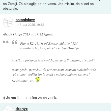
na Zemlji. Za biologijo pa ne vemo. Jaz mislim, da alieni ne
obstajajo.
sstanislavv
::
17. apr 2025, 19:52
Ales
je
17. apr 2025 ob 19:22
izjavil
:
Planet K2-18b je od Zemlje oddaljeni 124
svetlobnih let, torej ni več v našem Osončju.
A bejš... a potem ni tam med Jupitrom in Saturnom, al kako??
Mimogrede, ste vedeli, da je v eni sami, samcati molekuli vode
več atomov vodika kot je zvezd v našem sončnem sistemu?
Fascinantno, ne!
:) Ja res je.In to točno za en vodik.
dronyx