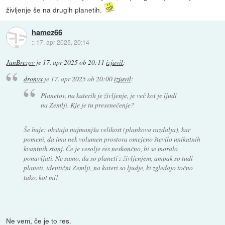
življenje še na drugih planetih.
hamez66
::
17. apr 2025, 20:14
JanBrezov
je
17. apr 2025 ob 20:11
izjavil
:
dronyx
je
17. apr 2025 ob 20:00
izjavil
:
Planetov, na katerih je življenje, je več kot je ljudi
na Zemlji. Kje je tu presenečenje?
Še huje: obstaja najmanjša velikost (plankova razdalja), kar
pomeni, da ima nek volumen prostora omejeno število unikatnih
kvantnih stanj. Če je vesolje res neskončno, bi se moralo
ponavljati. Ne samo, da so planeti z življenjem, ampak so tudi
planeti, identični Zemlji, na kateri so ljudje, ki zgledajo točno
tako, kot mi!
Ne vem, če je to res.