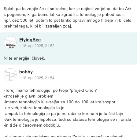
Sploh pa to zdajle še ni smiselno, ker je najbolj verjetno, da bo Ark
s pogonom, ki ga bomo lahko zgradili s tehnologijo prihodnosti,
npr. čez 500 let, potem to pot lahko opravil mnogo hitreje in bi celo
prehitel tega, ki bi bil izstreljen zdaj.
FlyingBee
::
18. apr 2025, 21:52
Ni te energije, človek.
bobby
::
18. apr 2025, 21:54
-Torej imamo tehnologijo, po tvoje "projekt Orion"
-strošek je glavni problem
-imamo tehnologijo ki skrajša za 100 do 100 let krajsoxpot
-ne veš, katera tehnologija to je
-ampak ta tehnologija je pa je ne rabimo ker nam je tu čist fajn
-Ark tehnologija je hipoteza, tudi so statusa tehnologije se ni prišla
-in ti že o časovnem obdobju,..
-si siguren, da prwbivas na planetu Zemlja, v osončju s planeti