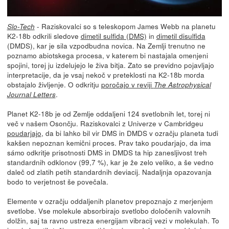
- Raziskovalci so s teleskopom James Webb na planetu
Slo-Tech
K2-18b odkrili sledove
dimetil sulfida (DMS)
in
dimetil disulfida
(DMDS), kar je sila vzpodbudna novica. Na Zemlji trenutno ne
poznamo abiotskega procesa, v katerem bi nastajala omenjeni
spojini, torej ju izdelujejo le živa bitja. Zato se previdno pojavljajo
interpretacije, da je vsaj nekoč v preteklosti na K2-18b morda
obstajalo življenje. O odkritju
poročajo v reviji
The Astrophysical
.
Journal Letters
Planet K2-18b je od Zemlje oddaljeni 124 svetlobnih let, torej ni
več v našem Osončju. Raziskovalci z Univerze v Cambridgeu
poudarjajo
, da bi lahko bil vir DMS in DMDS v ozračju planeta tudi
kakšen nepoznan kemični proces. Prav tako poudarjajo, da ima
sámo odkritje prisotnosti DMS in DMDS ta hip zanesljivost treh
standardnih odklonov (99,7 %), kar je že zelo veliko, a še vedno
daleč od zlatih petih standardnih deviacij. Nadaljnja opazovanja
bodo to verjetnost še povečala.
Elemente v ozračju oddaljenih planetov prepoznajo z merjenjem
svetlobe. Vse molekule absorbirajo svetlobo določenih valovnih
dolžin, saj ta ravno ustreza energijam vibracij vezi v molekulah. To