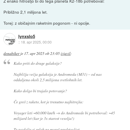
Z enako hitrostjo bi do tega planeta K2-18b potreboval:
Približno 2,1 milijona let.
Torej: z običajnim raketnim pogonom - ni opcije.
lynxslo5
::
18. apr 2025, 00:00
denabiker
je
17. apr 2025 ob 23:05
izjavil
:
Kako priti do druge galaksije?
Najbližja večja galaksija je Andromeda (M31) – od nas
oddaljena okoli 2,5 milijona svetlobnih let.
Kako dolgo bi trajalo potovanje?
Če greš z raketo, kot je trenutno najhitrejša:
Voyager leti ~60.000 km/h → do Andromede bi potreboval: ~45
milijard let (kar je 3x starost vesolja!)
Te razdalje si sploh ne moreš predstavljat.