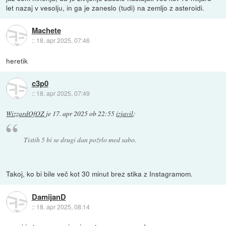
let nazaj v vesolju, in ga je zaneslo (tudi) na zemljo z asteroidi.
Machete
::
18. apr 2025, 07:46
heretik
c3p0
::
18. apr 2025, 07:49
WizzardOfOZ
je
17. apr 2025 ob 22:55
izjavil
:
Tistih 5 bi se drugi dan požrlo med sabo.
Takoj, ko bi bile več kot 30 minut brez stika z Instagramom.
DamijanD
::
18. apr 2025, 08:14