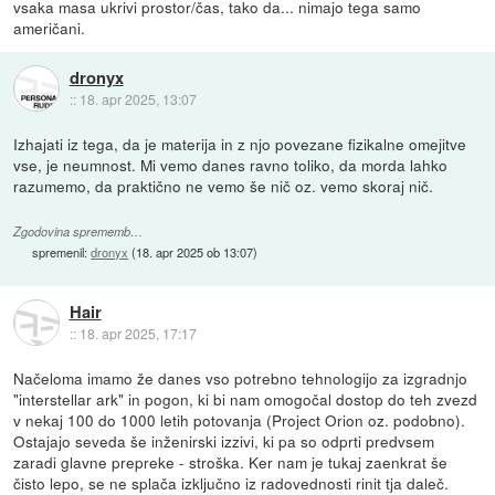
vsaka masa ukrivi prostor/čas, tako da... nimajo tega samo
američani.
dronyx
::
18. apr 2025, 13:07
Izhajati iz tega, da je materija in z njo povezane fizikalne omejitve
vse, je neumnost. Mi vemo danes ravno toliko, da morda lahko
razumemo, da praktično ne vemo še nič oz. vemo skoraj nič.
Zgodovina sprememb…
spremenil:
dronyx
(
18. apr 2025 ob 13:07
)
Hair
::
18. apr 2025, 17:17
Načeloma imamo že danes vso potrebno tehnologijo za izgradnjo
"interstellar ark" in pogon, ki bi nam omogočal dostop do teh zvezd
v nekaj 100 do 1000 letih potovanja (Project Orion oz. podobno).
Ostajajo seveda še inženirski izzivi, ki pa so odprti predvsem
zaradi glavne prepreke - stroška. Ker nam je tukaj zaenkrat še
čisto lepo, se ne splača izključno iz radovednosti rinit tja daleč.