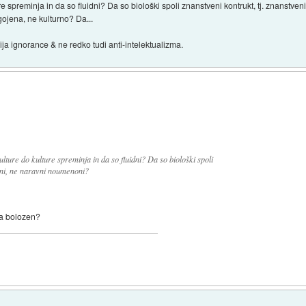
re spreminja in da so fluidni? Da so biološki spoli znanstveni kontrukt, tj. znanst
ojena, ne kulturno? Da...
ija ignorance & ne redko tudi anti-intelektualizma.
lture do kulture spreminja in da so fluidni? Da so biološki spoli
eni, ne naravni noumenoni?
na bolozen?