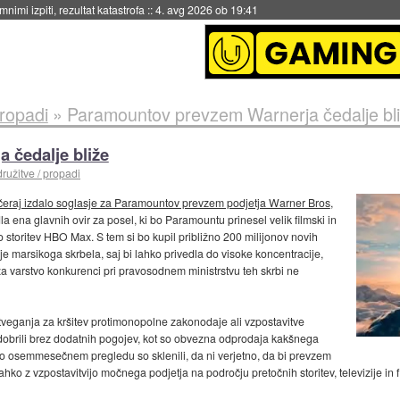
nimi izpiti, rezultat katastrofa
::
4. avg 2026 ob 19:41
propadi
»
Paramountov prevzem Warnerja čedalje bl
 čedalje bliže
družitve / propadi
včeraj izdalo soglasje za Paramountov prevzem podjetja Warner Bros
,
la ena glavnih ovir za posel, ki bo Paramountu prinesel velik filmski in
o storitev HBO Max. S tem si bo kupil približno 200 milijonov novih
je marsikoga skrbela, saj bi lahko privedla do visoke koncentracije,
 varstvo konkurenci pri pravosodnem ministrstvu teh skrbi ne
 tveganja za kršitev protimonopolne zakonodaje ali vzpostavitve
obrili brez dodatnih pogojev, kot so obvezna odprodaja kakšnega
 Po osemmesečnem pregledu so sklenili, da ni verjetno, da bi prevzem
hko z vzpostavitvijo močnega podjetja na področju pretočnih storitev, televizije in 