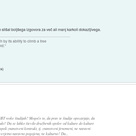
lišal boljšega izgovora za več ali manj karkoli dokazljivega.
 by its ability to climb a tree
pid."
24
)
BT woke študijah? Mogoče to, da prav te študije opozarjajo, da
rukt? Da se lahko število družbenih spolov od kulture do kulture
spoli znanstveni kontrukt, tj. znanstveni fenomeni, ne naravni
erjetno naravno pogojena, ne kulturno? Da...