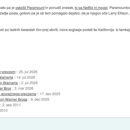
nato pa je
vskočil Paramount
in ponudil znesek,
ki ga Netflix ni mogel
. Paramountov 
ozadje posla, gotovo pa je ob tem pomagalo dejstvo, da je njegov oče Larry Ellison,
 po lastnih besedah čim prej storiti, mora soglasje podati še Kalifornija. Iz tamk
ev prevzem
::
25. jul 2026
Warnerja
::
14. jul 2026
m Warnerja
::
2. jul 2026
er Bros
::
3. mar 2026
s sovražnega prevzema
::
17. dec 2025
mom Warner Brosa
::
9. dec 2025
::
2. sep 2011
 2010