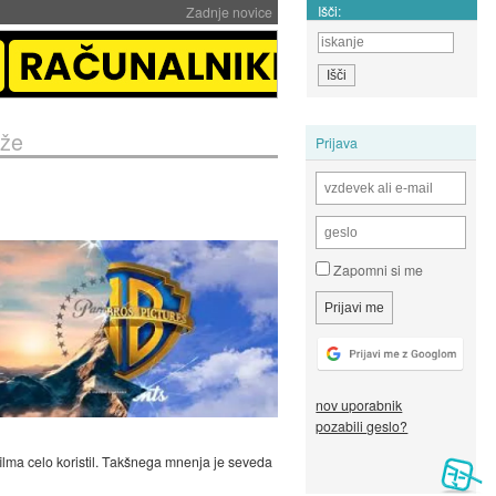
Išči:
Zadnje novice
iže
Prijava
Zapomni si me
nov uporabnik
pozabili geslo?
filma celo koristil. Takšnega mnenja je seveda