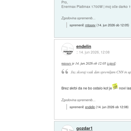
Pro,
Enermax Platimax 1700W | moj oče darko 
Zgodovina sprememb…
spremenil:
mtosev
(
14. jun 2026 ob 12:05
)
endelin
::
14. jun 2026, 12:08
mtosev
je
14. jun 2026 ob 12:05
izjavil
:
Jaz skoraj vsak dan spremljam CNN in upa
Brez skrbi da ne bo ostalo kot je
novi la
Zgodovina sprememb…
spremenil:
endelin
(
14. jun 2026 ob 12:08
)
gozdar1