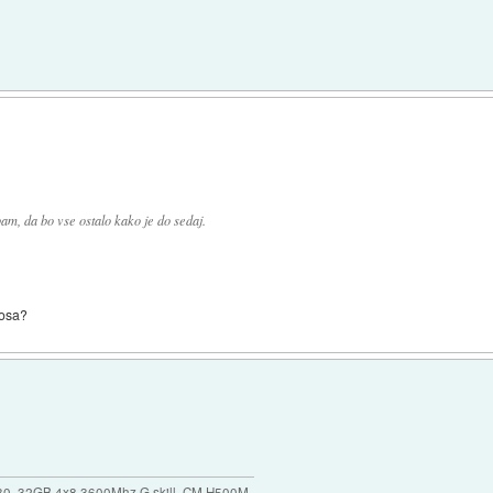
m, da bo vse ostalo kako je do sedaj.
nosa?
30, 32GB 4x8 3600Mhz G.skill, CM H500M,