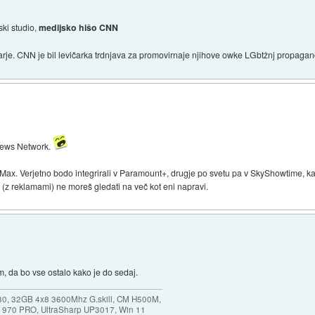
ski studio,
medijsko hišo CNN
arje. CNN je bil levičarka trdnjava za promovirnaje njihove owke LGbtžnj propagan
News Network.
Max. Verjetno bodo integrirali v Paramount+, drugje po svetu pa v SkyShowtime, 
 reklamami) ne moreš gledati na več kot eni napravi.
 da bo vse ostalo kako je do sedaj.
30, 32GB 4x8 3600Mhz G.skill, CM H500M,
 970 PRO, UltraSharp UP3017, Win 11