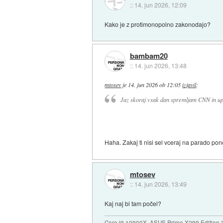
::
14. jun 2026, 12:09
Kako je z protimonopolno zakonodajo?
bambam20
::
14. jun 2026, 13:48
mtosev
je
14. jun 2026 ob 12:05
izjavil
:
Jaz skoraj vsak dan spremljam CNN in upa
Haha. Zakaj ti nisi sel vceraj na parado po
mtosev
::
14. jun 2026, 13:49
Kaj naj bi tam počel?
Core i9 10900X, ASUS Prime X299 Edition 