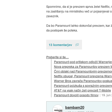
Spomnimo, da si je prevzem sprva želel Netflix, 
na zaslišanju na ministrstvu več ur pojasnjeval 
zaveznik.
Da bo Paramount lahko dokončal prevzem, kar želi
da postopek še poteka.
13 komentarjev
Preberite si še…
Paramount pod pritiskom odložil Warnerj
Nova prepreka za Paramountov prevzem 
Črni oblaki nad Paramountovim prevzemo
Netflix obupal, Paramount prevzema Warn
Warner Bros zavrača Paramountov posku
Paramount poizkuša s sovražnim prevze
AT&T na vsak način želi prevzeti T-Mobile
Paramount dovolil posodo filmov
::
19. jun
bambam20