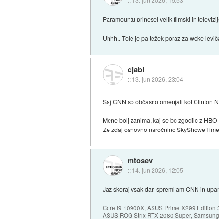
::
13. jun 2026, 15:53
Paramountu prinesel velik filmski in televizij
Uhhh.. Tole je pa težek poraz za woke levič
djabi
::
13. jun 2026, 23:04
Saj CNN so občasno omenjali kot Clinton 
Mene bolj zanima, kaj se bo zgodilo z HBO 
Že zdaj osnovno naročnino SkyShoweTime (z
mtosev
::
14. jun 2026, 12:05
Jaz skoraj vsak dan spremljam CNN in upam,
Core i9 10900X, ASUS Prime X299 Edition 
ASUS ROG Strix RTX 2080 Super, Samsung