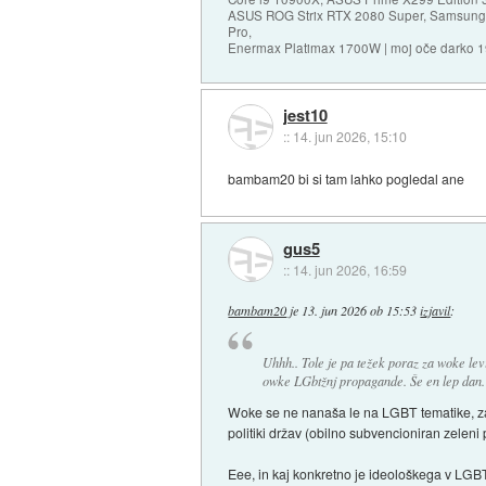
ASUS ROG Strix RTX 2080 Super, Samsung
Pro,
Enermax Platimax 1700W | moj oče darko 
jest10
::
14. jun 2026, 15:10
bambam20 bi si tam lahko pogledal ane
gus5
::
14. jun 2026, 16:59
bambam20
je
13. jun 2026 ob 15:53
izjavil
:
Uhhh.. Tole je pa težek poraz za woke lev
owke LGbtžnj propagande. Še en lep dan.
Woke se ne nanaša le na LGBT tematike, zade
politiki držav (obilno subvencioniran zeleni
Eee, in kaj konkretno je ideološkega v LGBT