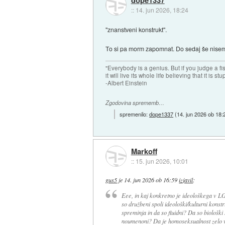
::
14. jun 2026, 18:24
"znanstveni konstrukt".
To si pa morm zapomnat. Do sedaj še nisem s
"Everybody is a genius. But if you judge a fish
it will live its whole life believing that it is stu
-Albert Einstein
Zgodovina sprememb…
spremenilo:
dope1337
(
14. jun 2026 ob 18:
Markoff
::
15. jun 2026, 10:01
gus5
je
14. jun 2026 ob 16:59
izjavil
:
Eee, in kaj konkretno je ideološkega v LG
so družbeni spoli ideološki/kulturni konst
spreminja in da so fluidni? Da so biološki 
noumenoni? Da je homoseksualnost zelo v