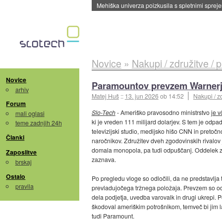
Mehiška univerza poizkusila s spletnimi sprejem
Novice
»
Nakupi / združitve / 
Novice
Paramountov prevzem Warnerja
arhiv
Matej Huš
::
13. jun 2026
ob 14:52
Nakupi / z
Forum
Slo-Tech
- Ameriško pravosodno ministrstvo
je 
mali oglasi
ki je vreden 111 milijard dolarjev. S tem je odpad
teme zadnjih 24h
televizijski studio, medijsko hišo CNN in pretočn
Članki
naročnikov. Združitev dveh zgodovinskih rivalov 
domala monopola, pa tudi odpuščanj. Oddelek za
Zaposlitve
zaznava.
brskaj
Ostalo
Po pregledu vloge so odločili, da ne predstavlja
pravila
prevladujočega tržnega položaja. Prevzem so od
dela podjetja, uvedba varovalk in drugi ukrepi.
škodoval ameriškim potrošnikom, temveč bi jim la
tudi Paramount.