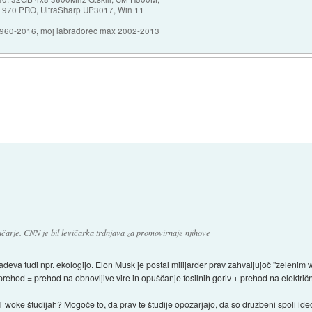
 970 PRO, UltraSharp UP3017, Win 11
1960-2016, moj labradorec max 2002-2013
ičarje. CNN je bil levičarka trdnjava za promovirnaje njihove
va tudi npr. ekologijo. Elon Musk je postal milijarder prav zahvaljujoč "zelenim wo
 prehod = prehod na obnovljive vire in opuščanje fosilnih goriv + prehod na električn
 woke študijah? Mogoče to, da prav te študije opozarjajo, da so družbeni spoli ideo