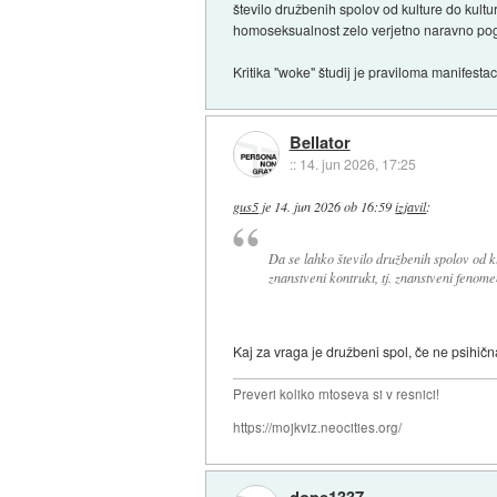
število družbenih spolov od kulture do kultu
homoseksualnost zelo verjetno naravno pog
Kritika "woke" študij je praviloma manifestac
Bellator
::
14. jun 2026, 17:25
gus5
je
14. jun 2026 ob 16:59
izjavil
:
Da se lahko število družbenih spolov od ku
znanstveni kontrukt, tj. znanstveni fenom
Kaj za vraga je družbeni spol, če ne psihič
Preveri koliko mtoseva si v resnici!
https://mojkviz.neocities.org/
dope1337