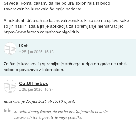
Seveda. Komaj čakam, da me bo ura špijonirala in bodo
zavarovalnice kupovale še moje podatke.
V nekaterih državah so kaznovali ženske, ki so šle na splav. Kako
so jih našli? Izdala jih je aplikacija za spremljanje menstruacije:
https://www.forbes.com/sites/abigaildub...
iKst_
::
25. jun 2025, 15:13
Za štetje korakov in spremljanje srčnega utripa drugače ne rabiš
nobene povezave z internetom.
OutOfTheBox
::
25. jun 2025, 15:34
subscriber
je
25. jun 2025 ob 15:10
izjavil
:
Seveda. Komaj čakam, da me bo ura špijonirala in bodo
zavarovalnice kupovale še moje podatke.