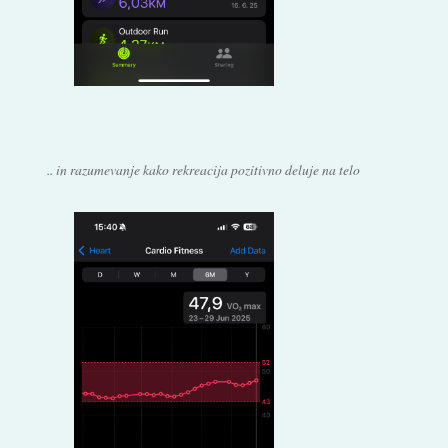
.. in razumevanje kako rekreacija pozitivno deluje na telo