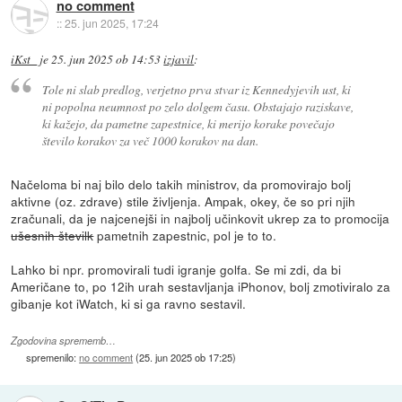
no comment
::
25. jun 2025, 17:24
iKst_
je
25. jun 2025 ob 14:53
izjavil
:
Tole ni slab predlog, verjetno prva stvar iz Kennedyjevih ust, ki
ni popolna neumnost po zelo dolgem času. Obstajajo raziskave,
ki kažejo, da pametne zapestnice, ki merijo korake povečajo
število korakov za več 1000 korakov na dan.
Načeloma bi naj bilo delo takih ministrov, da promovirajo bolj
aktivne (oz. zdrave) stile življenja. Ampak, okey, če so pri njih
zračunali, da je najcenejši in najbolj učinkovit ukrep za to promocija
ušesnih številk
pametnih zapestnic, pol je to to.
Lahko bi npr. promovirali tudi igranje golfa. Se mi zdi, da bi
Američane to, po 12ih urah sestavljanja iPhonov, bolj zmotiviralo za
gibanje kot iWatch, ki si ga ravno sestavil.
Zgodovina sprememb…
spremenilo:
no comment
(
25. jun 2025 ob 17:25
)