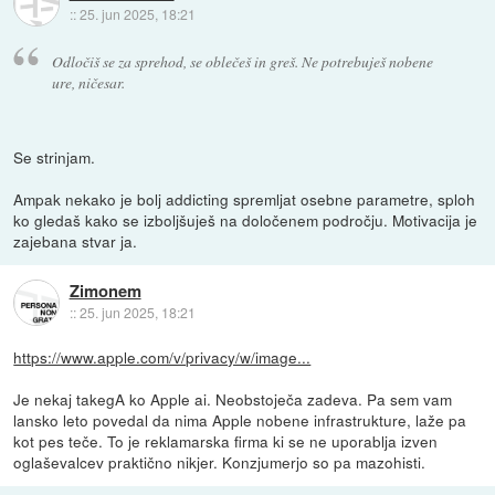
::
25. jun 2025, 18:21
Odločiš se za sprehod, se oblečeš in greš. Ne potrebuješ nobene
ure, ničesar.
Se strinjam.
Ampak nekako je bolj addicting spremljat osebne parametre, sploh
ko gledaš kako se izboljšuješ na določenem področju. Motivacija je
zajebana stvar ja.
Zimonem
::
25. jun 2025, 18:21
https://www.apple.com/v/privacy/w/image...
Je nekaj takegA ko Apple ai. Neobstoječa zadeva. Pa sem vam
lansko leto povedal da nima Apple nobene infrastrukture, laže pa
kot pes teče. To je reklamarska firma ki se ne uporablja izven
oglaševalcev praktično nikjer. Konzjumerjo so pa mazohisti.