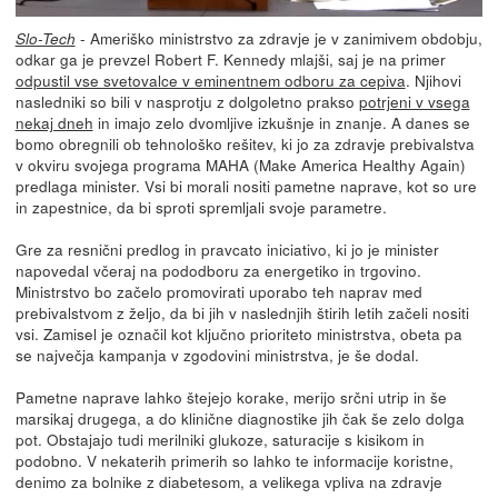
- Ameriško ministrstvo za zdravje je v zanimivem obdobju,
Slo-Tech
odkar ga je prevzel Robert F. Kennedy mlajši, saj je na primer
odpustil vse svetovalce v eminentnem odboru za cepiva
. Njihovi
nasledniki so bili v nasprotju z dolgoletno prakso
potrjeni v vsega
nekaj dneh
in imajo zelo dvomljive izkušnje in znanje. A danes se
bomo obregnili ob tehnološko rešitev, ki jo za zdravje prebivalstva
v okviru svojega programa MAHA (Make America Healthy Again)
predlaga minister. Vsi bi morali nositi pametne naprave, kot so ure
in zapestnice, da bi sproti spremljali svoje parametre.
Gre za resnični predlog in pravcato iniciativo, ki jo je minister
napovedal včeraj na pododboru za energetiko in trgovino.
Ministrstvo bo začelo promovirati uporabo teh naprav med
prebivalstvom z željo, da bi jih v naslednjih štirih letih začeli nositi
vsi. Zamisel je označil kot ključno prioriteto ministrstva, obeta pa
se največja kampanja v zgodovini ministrstva, je še dodal.
Pametne naprave lahko štejejo korake, merijo srčni utrip in še
marsikaj drugega, a do klinične diagnostike jih čak še zelo dolga
pot. Obstajajo tudi merilniki glukoze, saturacije s kisikom in
podobno. V nekaterih primerih so lahko te informacije koristne,
denimo za bolnike z diabetesom, a velikega vpliva na zdravje