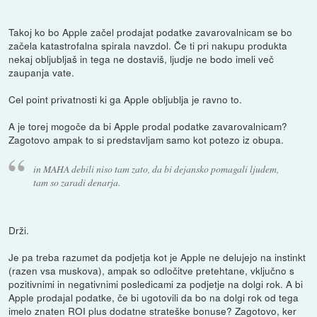
Takoj ko bo Apple začel prodajat podatke zavarovalnicam se bo
začela katastrofalna spirala navzdol. Če ti pri nakupu produkta
nekaj obljubljaš in tega ne dostaviš, ljudje ne bodo imeli več
zaupanja vate.
Cel point privatnosti ki ga Apple obljublja je ravno to.
A je torej mogoče da bi Apple prodal podatke zavarovalnicam?
Zagotovo ampak to si predstavljam samo kot potezo iz obupa.
in MAHA debili niso tam zato, da bi dejansko pomagali ljudem,
tam so zaradi denarja.
Drži.
Je pa treba razumet da podjetja kot je Apple ne delujejo na instinkt
(razen vsa muskova), ampak so odločitve pretehtane, vključno s
pozitivnimi in negativnimi posledicami za podjetje na dolgi rok. A bi
Apple prodajal podatke, če bi ugotovili da bo na dolgi rok od tega
imelo znaten ROI plus dodatne strateške bonuse? Zagotovo, ker