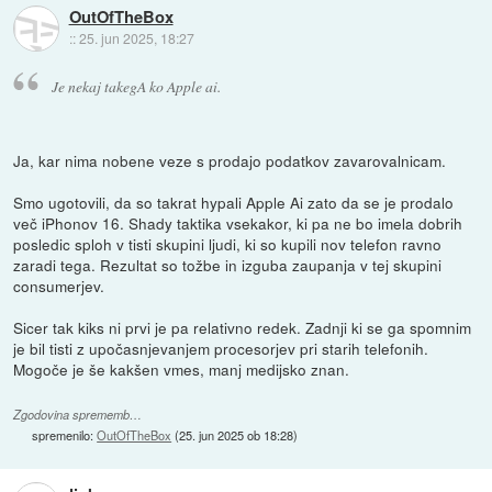
OutOfTheBox
::
25. jun 2025, 18:27
Je nekaj takegA ko Apple ai.
Ja, kar nima nobene veze s prodajo podatkov zavarovalnicam.
Smo ugotovili, da so takrat hypali Apple Ai zato da se je prodalo
več iPhonov 16. Shady taktika vsekakor, ki pa ne bo imela dobrih
posledic sploh v tisti skupini ljudi, ki so kupili nov telefon ravno
zaradi tega. Rezultat so tožbe in izguba zaupanja v tej skupini
consumerjev.
Sicer tak kiks ni prvi je pa relativno redek. Zadnji ki se ga spomnim
je bil tisti z upočasnjevanjem procesorjev pri starih telefonih.
Mogoče je še kakšen vmes, manj medijsko znan.
Zgodovina sprememb…
spremenilo:
OutOfTheBox
(
25. jun 2025 ob 18:28
)