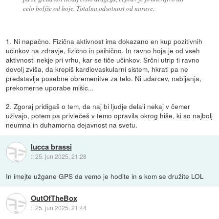
celo boljše od hoje. Totalna odsotnost od narave.
1. Ni napačno. Fizična aktivnost ima dokazano en kup pozitivnih
učinkov na zdravje, fizično in psihično. In ravno hoja je od vseh
aktivnosti nekje pri vrhu, kar se tiče učinkov. Srčni utrip ti ravno
dovolj zviša, da krepiš kardiovaskularni sistem, hkrati pa ne
predstavlja posebne obremenitve za telo. Ni udarcev, nabijanja,
prekomerne uporabe mišic...
2. Zgoraj pridigaš o tem, da naj bi ljudje delali nekaj v čemer
uživajo, potem pa privlečeš v temo opravila okrog hiše, ki so najbolj
neumna in duhamorna dejavnost na svetu.
lucca brassi
::
25. jun 2025, 21:28
In imejte užgane GPS da vemo je hodite in s kom se družite LOL
OutOfTheBox
::
25. jun 2025, 21:44