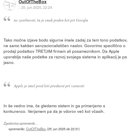
OutOfTheBox
::
25. jun 2025, 22:24
ne zasebnosti, tu je enak poden kot pri Googlu
Tako močne izjave bodo sigurne imele zadaj za tem tono podatkov,
ne samo kakšen senzacionalističen naslov. Govorimo specifično o
prodaji podatkov TRETJIM firmam ali posameznikom. Da Apple
uporablja naše podatke za razvoj svojega sistema in aplikacij je pa
jasno.
Apple je imel pred leti prednost pri varnosti
In še vedno ima, če gledamo sistem in ga primerjamo s
konkurenco. Verjamem pa da je vdorov več kot včasih.
Zgodovina sprememb…
spremenilo:
OutOfTheBox
(
25. jun 2025 ob 22:31
)