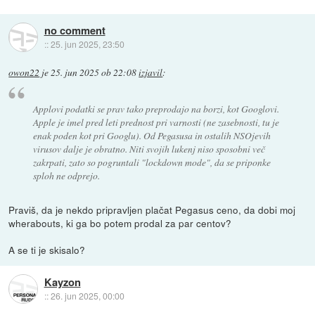
no comment
::
25. jun 2025, 23:50
owon22
je
25. jun 2025 ob 22:08
izjavil
:
Applovi podatki se prav tako preprodajo na borzi, kot Googlovi.
Apple je imel pred leti prednost pri varnosti (ne zasebnosti, tu je
enak poden kot pri Googlu). Od Pegasusa in ostalih NSOjevih
virusov dalje je obratno. Niti svojih lukenj niso sposobni več
zakrpati, zato so pogruntali "lockdown mode", da se priponke
sploh ne odprejo.
Praviš, da je nekdo pripravljen plačat Pegasus ceno, da dobi moj
wherabouts, ki ga bo potem prodal za par centov?
A se ti je skisalo?
Kayzon
::
26. jun 2025, 00:00