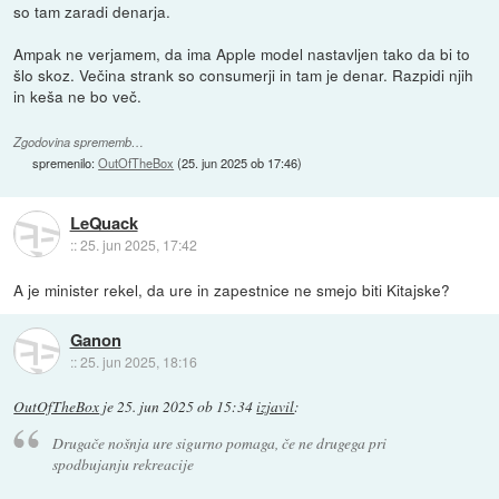
so tam zaradi denarja.
Ampak ne verjamem, da ima Apple model nastavljen tako da bi to
šlo skoz. Večina strank so consumerji in tam je denar. Razpidi njih
in keša ne bo več.
Zgodovina sprememb…
spremenilo:
OutOfTheBox
(
25. jun 2025 ob 17:46
)
LeQuack
::
25. jun 2025, 17:42
A je minister rekel, da ure in zapestnice ne smejo biti Kitajske?
Ganon
::
25. jun 2025, 18:16
OutOfTheBox
je
25. jun 2025 ob 15:34
izjavil
:
Drugače nošnja ure sigurno pomaga, če ne drugega pri
spodbujanju rekreacije