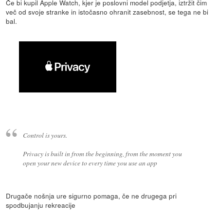
Če bi kupil Apple Watch, kjer je poslovni model podjetja, iztržit čim
več od svoje stranke in istočasno ohranit zasebnost, se tega ne bi
bal.
Control is yours.
Privacy is built in from the beginning, from the moment you
open your new device to every time you use an app
Drugače nošnja ure sigurno pomaga, če ne drugega pri
spodbujanju rekreacije