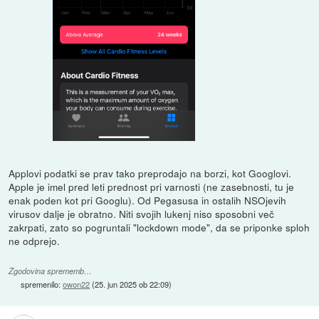
Applovi podatki se prav tako preprodajo na borzi, kot Googlovi.
Apple je imel pred leti prednost pri varnosti (ne zasebnosti, tu je
enak poden kot pri Googlu). Od Pegasusa in ostalih NSOjevih
virusov dalje je obratno. Niti svojih lukenj niso sposobni več
zakrpati, zato so pogruntali "lockdown mode", da se priponke sploh
ne odprejo.
Zgodovina sprememb…
spremenilo:
owon22
(
25. jun 2025 ob 22:09
)