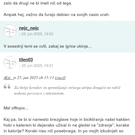
zato da drugi ne bi imeli nič od tega.
Ampak hej, važno da furajo debian na svojih casio urah.
nejc_nejc
::
25. jun 2025, 19:00
V sosednji temi se cvili, zakaj se igrice ukinja...
tilen03
::
25. jun 2025, 19:31
iKst_
je
25. jun 2025 ob 15:13
izjavil
:
Za štetje korakov in spremljanje srčnega utripa drugače ne rabiš
nobene povezave z internetom.
Mal offtopic...
Kaj pa, če bi si namesto brezglave hoje in bicikliranja našel kakšen
hobi v katerem bi dejansko užival in ne gledal na "zdravje", korake
in kalorije? Koraki niso nič posebnega. In po mojih izkušnjah so