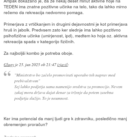
Ampak dokazano je, da že nekaj deset minut aktivne hoje na
TEDEN ima znatne pozitivne učinke na telo, tako da lahko mirno
rečemo da rekreacija nedvomno pomaga.
Primerjava z vrtičkanjem in drugimi dejavnostmi je kot primerjava
hruš in jabolk. Predvsem zato ker slednje ima lahko pozitivno
psihofizične učinke (umirjenost, ipd), medtem ko hoja oz. aktivna
rekreacija spada v kategorijo fizičnih.
Za najboljši kombo je potreba oboje.
Glugy
je
25. jun 2025 ob 21:47
izjavil
:
"Ministrstvo bo začelo promovirati uporabo teh naprav med
prebivalstvom"
Sej lahko podjetja sama namenijo sredstva za promocijo. Nevem
zakaj mora država dajat denar za trženje da potem zasebna
podjetja služijo. To je neumnost.
Ker ima potencial da manj ljudi gre k zdravniku, posledično manj
obremenjen proračun?