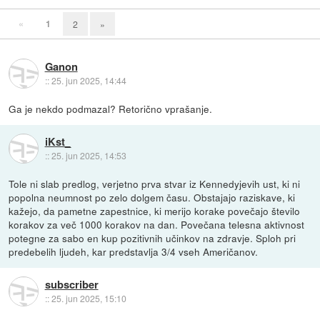
«
1
2
»
Ganon
::
25. jun 2025, 14:44
Ga je nekdo podmazal? Retorično vprašanje.
iKst_
::
25. jun 2025, 14:53
Tole ni slab predlog, verjetno prva stvar iz Kennedyjevih ust, ki ni
popolna neumnost po zelo dolgem času. Obstajajo raziskave, ki
kažejo, da pametne zapestnice, ki merijo korake povečajo število
korakov za več 1000 korakov na dan. Povečana telesna aktivnost
potegne za sabo en kup pozitivnih učinkov na zdravje. Sploh pri
predebelih ljudeh, kar predstavlja 3/4 vseh Američanov.
subscriber
::
25. jun 2025, 15:10