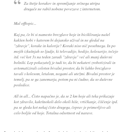
Za štetje korakov in spremljanje srčnega utripa
drugače ne rabiš nobene povezave z internetom.
Mal offtopic...
Kaj pa, če bi si namesto brezglave hoje in bicikliranja našel
kakšen hobi v katerem bi dejansko užival in ne gledal na
"zdravje", korake in kalorije? Koraki niso nič posebnega. In po
mojih izkušnjah so ljudje, ki telovadijo, hodijo, kolesarijo, tečejo
itd. več kot 3x na teden zaradi "zdravja" več ali manj duševni
bolniki. Lep pokazatelj je tudi to, da bi nekateri zrobotizirali in
avtomatizirali celoten bivalni prostor, da bi lahko brezglavo
tavali s kolesom, letalom, nogami ali utežmi. Bivalni prostor je
temelj, pa se ga zanemarja, potem pa ni čudno, da so duševne
posledice.
All in all... Čisto napačno je, da se 2 km hoje ali teka prikazuje
kot zdravilo, kakršnokoli delo okoli hiše, vrtičkanje, čiščenje ipd.
pa se gleda kot nekaj čisto drugega, čeprav je primerljivo ali
celo boljše od hoje. Totalna odsotnost od narave.