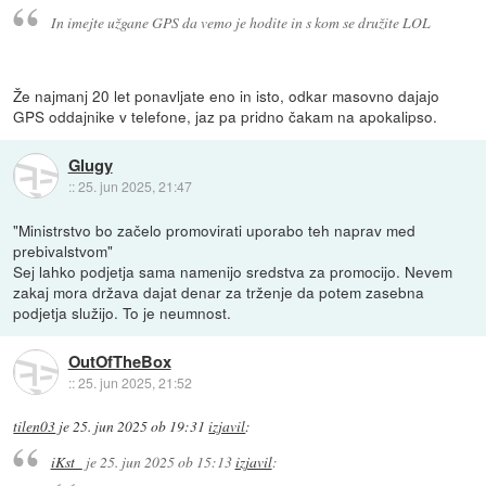
In imejte užgane GPS da vemo je hodite in s kom se družite LOL
Že najmanj 20 let ponavljate eno in isto, odkar masovno dajajo
GPS oddajnike v telefone, jaz pa pridno čakam na apokalipso.
Glugy
::
25. jun 2025, 21:47
"Ministrstvo bo začelo promovirati uporabo teh naprav med
prebivalstvom"
Sej lahko podjetja sama namenijo sredstva za promocijo. Nevem
zakaj mora država dajat denar za trženje da potem zasebna
podjetja služijo. To je neumnost.
OutOfTheBox
::
25. jun 2025, 21:52
tilen03
je
25. jun 2025 ob 19:31
izjavil
:
iKst_
je
25. jun 2025 ob 15:13
izjavil
: