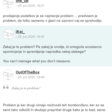
link_up
::
25. jun 2025, 18:37
prodajanje podatkov je se najmanjsi problem ... predvsem je
problem, da folku samemu v glavi ne zazvoni naj se sprehodijo.
iKst_
::
25. jun 2025, 18:40
Zakaj je to problem? Pa zakaj je orodje, ki omogoča enostavno
opominjanje in spremljanje napredka nekaj slabega?
You can't manage what you don't measure.
OutOfTheBox
::
25. jun 2025, 18:46
Zakaj je to problem?
Problem je ker drugi nimajo možnosti teh bombončkov, ker so se
sami tako odločili in skušajo prepričat druge kako je to bad, samo