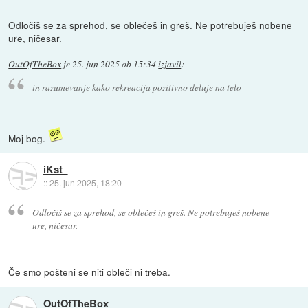
Odločiš se za sprehod, se oblečeš in greš. Ne potrebuješ nobene
ure, ničesar.
OutOfTheBox
je
25. jun 2025 ob 15:34
izjavil
:
in razumevanje kako rekreacija pozitivno deluje na telo
Moj bog.
iKst_
::
25. jun 2025, 18:20
Odločiš se za sprehod, se oblečeš in greš. Ne potrebuješ nobene
ure, ničesar.
Če smo pošteni se niti obleči ni treba.
OutOfTheBox