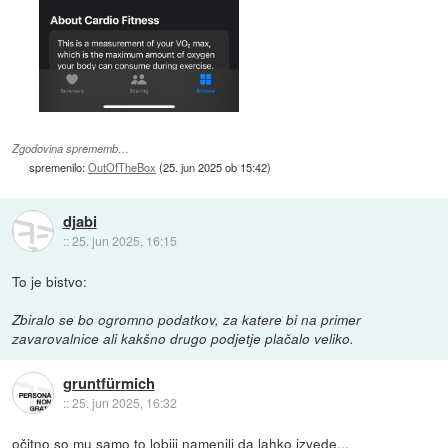
Zgodovina sprememb…
spremenilo:
OutOfTheBox
(
25. jun 2025 ob 15:42
)
djabi
::
25. jun 2025, 16:15
To je bistvo:
Zbiralo se bo ogromno podatkov, za katere bi na primer
zavarovalnice ali kakšno drugo podjetje plačalo veliko.
gruntfürmich
::
25. jun 2025, 16:32
očitno so mu samo to lobiji namenili da lahko izvede...