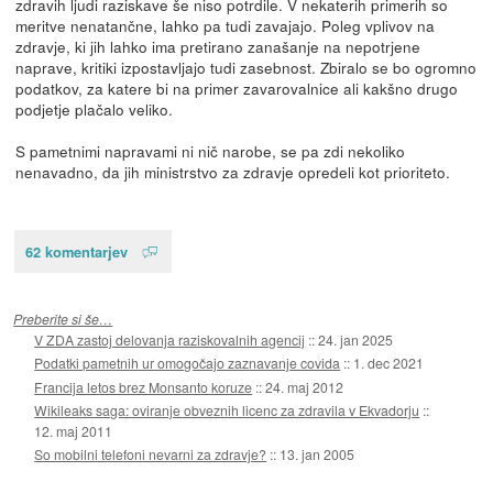
zdravih ljudi raziskave še niso potrdile. V nekaterih primerih so
meritve nenatančne, lahko pa tudi zavajajo. Poleg vplivov na
zdravje, ki jih lahko ima pretirano zanašanje na nepotrjene
naprave, kritiki izpostavljajo tudi zasebnost. Zbiralo se bo ogromno
podatkov, za katere bi na primer zavarovalnice ali kakšno drugo
podjetje plačalo veliko.
S pametnimi napravami ni nič narobe, se pa zdi nekoliko
nenavadno, da jih ministrstvo za zdravje opredeli kot prioriteto.
62 komentarjev
Preberite si še…
V ZDA zastoj delovanja raziskovalnih agencij
::
24. jan 2025
Podatki pametnih ur omogočajo zaznavanje covida
::
1. dec 2021
Francija letos brez Monsanto koruze
::
24. maj 2012
Wikileaks saga: oviranje obveznih licenc za zdravila v Ekvadorju
::
12. maj 2011
So mobilni telefoni nevarni za zdravje?
::
13. jan 2005