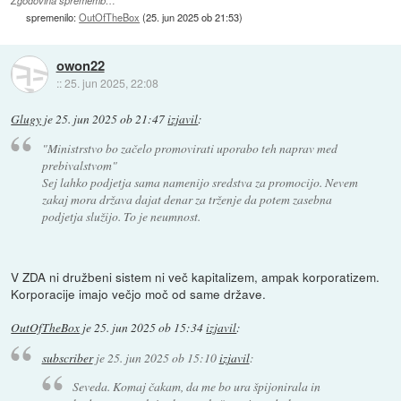
Zgodovina sprememb…
spremenilo:
OutOfTheBox
(
25. jun 2025 ob 21:53
)
owon22
::
25. jun 2025, 22:08
Glugy
je
25. jun 2025 ob 21:47
izjavil
:
"Ministrstvo bo začelo promovirati uporabo teh naprav med
prebivalstvom"
Sej lahko podjetja sama namenijo sredstva za promocijo. Nevem
zakaj mora država dajat denar za trženje da potem zasebna
podjetja služijo. To je neumnost.
V ZDA ni družbeni sistem ni več kapitalizem, ampak korporatizem.
Korporacije imajo večjo moč od same države.
OutOfTheBox
je
25. jun 2025 ob 15:34
izjavil
:
subscriber
je
25. jun 2025 ob 15:10
izjavil
:
Seveda. Komaj čakam, da me bo ura špijonirala in