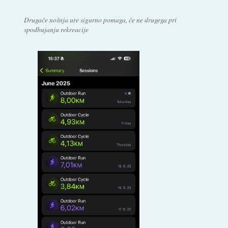
Drugače nošnja ure sigurno pomaga, če ne drugega pri
spodbujanju rekreacije