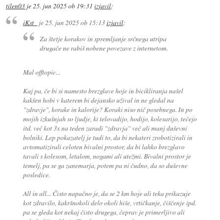
tilen03
je
25. jun 2025 ob 19:31
izjavil
:
iKst_
je
25. jun 2025 ob 15:13
izjavil
:
Za štetje korakov in spremljanje srčnega utripa
drugače ne rabiš nobene povezave z internetom.
Mal offtopic...
Kaj pa, če bi si namesto brezglave hoje in bicikliranja našel
kakšen hobi v katerem bi dejansko užival in ne gledal na
"zdravje", korake in kalorije? Koraki niso nič posebnega. In po
mojih izkušnjah so ljudje, ki telovadijo, hodijo, kolesarijo, tečejo
itd. več kot 3x na teden zaradi "zdravja" več ali manj duševni
bolniki. Lep pokazatelj je tudi to, da bi nekateri zrobotizirali in
avtomatizirali celoten bivalni prostor, da bi lahko brezglavo
tavali s kolesom, letalom, nogami ali utežmi. Bivalni prostor je
temelj, pa se ga zanemarja, potem pa ni čudno, da so duševne
posledice.
All in all... Čisto napačno je, da se 2 km hoje ali teka prikazuje
kot zdravilo, kakršnokoli delo okoli hiše, vrtičkanje, čiščenje ipd.
pa se gleda kot nekaj čisto drugega, čeprav je primerljivo ali