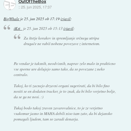
OutOfTheBox
::
25. jun 2025, 17:37
BigWhale
je
25. jun 2025 ob 17:19
izjavil
:
iKst_
je
25. jun 2025 ob 15:13
izjavil
:
Za štetje korakov in spremljanje srčnega utripa
drugače ne rabiš nobene povezave z internetom.
Pa vendar je taksnih, neodvisnih, naprav zelo malo in prakticno
vse sporne ure delujejo samo tako, da so povezane z neko
centralo.
Takoj, ko ti zacnejo drzavni organi sugerirati, da bi bilo fino
nositi se en dodaten tracker, je to znak, da bi bilo verjetno bolje,
da se ga ne nosi. :)
Tukaj bodo takoj zraven zavarovalnice, to je ze verjetno
vsakomur jasno in MAHA debili niso tam zato, da bi dejansko
pomagali ljudem, tam so zaradi denarja.