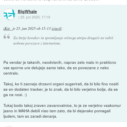
BigWhale
::
25. jun 2025, 17:19
iKst_
je
25. jun 2025 ob 15:13
izjavil
:
Za štetje korakov in spremljanje srčnega utripa drugače ne rabiš
nobene povezave z internetom.
Pa vendar je taksnih, neodvisnih, naprav zelo malo in prakticno
vse sporne ure delujejo samo tako, da so povezane z neko
centralo.
Takoj, ko ti zacnejo drzavni organi sugerirati, da bi bilo fino nositi
se en dodaten tracker, je to znak, da bi bilo verjetno bolje, da se
ga ne nosi. :)
Tukaj bodo takoj zraven zavarovalnice, to je ze verjetno vsakomur
jasno in MAHA debili niso tam zato, da bi dejansko pomagali
ljudem, tam so zaradi denarja.