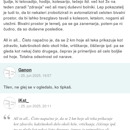
ljudje, ki telovadijo, hodijo, kolesarijo, tečejo itd. več kot 3x na
teden zaradi "zdravja" več ali manj duševni bolniki. Lep pokazatelj
je tudi to, da bi nekateri zrobotizirali in avtomatizirali celoten bivalni
prostor, da bi lahko brezglavo tavali s kolesom, letalom, nogami ali
utežmi. Bivalni prostor je temelj, pa se ga zanemarja, potem pa ni
čudno, da so duševne posledice.
All in all... Čisto napačno je, da se 2 km hoje ali teka prikazuje kot
zdravilo, kakršnokoli delo okoli hiše, vrtičkanje, čiščenje ipd. pa se
gleda kot nekaj čisto drugega, čeprav je primerljivo ali celo boljše
od hoje. Totalna odsotnost od narave.
Ganon
::
25. jun 2025, 19:57
Tilen, ne glej se v ogledalo, ko tipkaš.
iKst_
::
25. jun 2025, 20:11
All in all... Čisto napačno je, da se 2 km hoje ali teka prikazuje
kot zdravilo, kakršnokoli delo okoli hiše, vrtičkanje, čiščenje ipd.
pa se gleda kot nekaj čisto drugega, čeprav je primerljivo ali