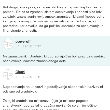
Kot drugo, imaš prav, samo nisi do konca napisal, kaj to v resnici
pomeni. Da za ta zgrešeni sistem ocenjevanja znanosti niso krivi
založniki znanstvenih revij, ampak znanstveniki sami (neposredno,
ker ga sprejemajo, recimo na univerzah za napredovanje, in
posredno, ker dovolijo, da ga politika uporablja za ocenjevanje in
financiranje znanosti).
poweroff
::
4. jul 2018, 10:37
Ne znanstveniki. Uradniki, ki uporabljajo čim bolj preprosto metriko
ocenjevanja kvalitete znanstvenega dela.
Okapi
::
4. jul 2018, 11:44
Napredovanje na univerzi in podeljevanje akademskih nazivov ni
odvisno od uradnikov.
Zakaj bi uradniki na ministrstvu (kjer je minister pogosto
znanstvenik) uporabljali drugačna merila, če so z njimi očitno
zadovoljni znanstveniki na univerzah?