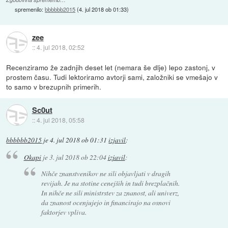
spremenilo:
bbbbbb2015
(
4. jul 2018 ob 01:33
)
zee
::
4. jul 2018, 02:52
Recenziramo že zadnjih deset let (nemara še dlje) lepo zastonj, v
prostem času. Tudi lektoriramo avtorji sami, založniki se vmešajo v
to samo v brezupnih primerih.
Sc0ut
::
4. jul 2018, 05:58
bbbbbb2015
je
4. jul 2018 ob 01:31
izjavil
:
Okapi
je
3. jul 2018 ob 22:04
izjavil
:
Nihče znanstvenikov ne sili objavljati v dragih
revijah. Je na stotine cenejših in tudi brezplačnih.
In nihče ne sili ministrstev za znanost, ali univerz,
da znanost ocenjujejo in financirajo na osnovi
faktorjev vpliva.