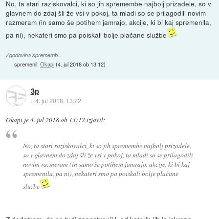
No, ta stari raziskovalci, ki so jih spremembe najbolj prizadele, so v
glavnem do zdaj šli že vsi v pokoj, ta mladi so se prilagodili novim
razmeram (in samo še potihem jamrajo, akcije, ki bi kaj spremenila,
pa ni), nekateri smo pa poiskali bolje plačane službe
Zgodovina sprememb…
spremenil:
Okapi
(
4. jul 2018 ob 13:12
)
3p
::
4. jul 2018, 13:22
Okapi
je
4. jul 2018 ob 13:12
izjavil
:
No, ta stari raziskovalci, ki so jih spremembe najbolj prizadele,
so v glavnem do zdaj šli že vsi v pokoj, ta mladi so se prilagodili
novim razmeram (in samo še potihem jamrajo, akcije, ki bi kaj
spremenila, pa ni), nekateri smo pa poiskali bolje plačane
službe
Z dodatkom, da so tudi znanstveniki, od katerih jih je iskreno