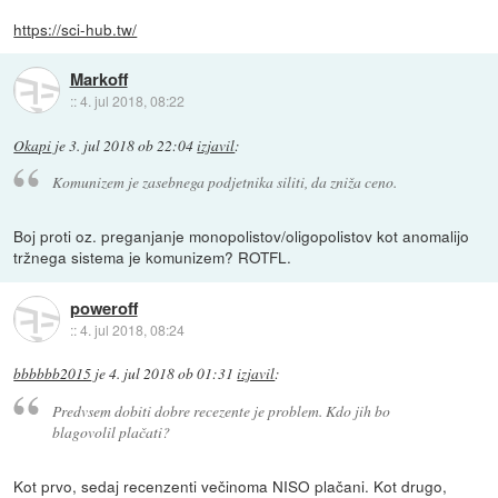
https://sci-hub.tw/
Markoff
::
4. jul 2018, 08:22
Okapi
je
3. jul 2018 ob 22:04
izjavil
:
Komunizem je zasebnega podjetnika siliti, da zniža ceno.
Boj proti oz. preganjanje monopolistov/oligopolistov kot anomalijo
tržnega sistema je komunizem? ROTFL.
poweroff
::
4. jul 2018, 08:24
bbbbbb2015
je
4. jul 2018 ob 01:31
izjavil
:
Predvsem dobiti dobre recezente je problem. Kdo jih bo
blagovolil plačati?
Kot prvo, sedaj recenzenti večinoma NISO plačani. Kot drugo,