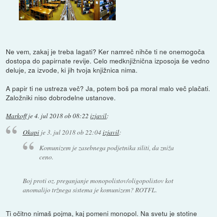
Ne vem, zakaj je treba lagati? Ker namreč nihče ti ne onemogoča
dostopa do papirnate revije. Celo medknjižnična izposoja še vedno
deluje, za izvode, ki jih tvoja knjižnica nima.
A papir ti ne ustreza več? Ja, potem boš pa moral malo več plačati.
Založniki niso dobrodelne ustanove.
Markoff
je
4. jul 2018 ob 08:22
izjavil
:
Okapi
je
3. jul 2018 ob 22:04
izjavil
:
Komunizem je zasebnega podjetnika siliti, da zniža
ceno.
Boj proti oz. preganjanje monopolistov/oligopolistov kot
anomalijo tržnega sistema je komunizem? ROTFL.
Ti očitno nimaš pojma, kaj pomeni monopol. Na svetu je stotine