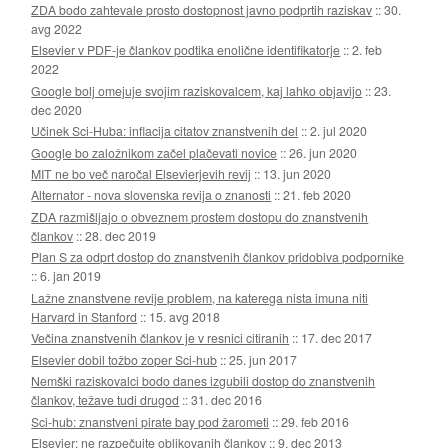
ZDA bodo zahtevale prosto dostopnost javno podprtih raziskav
::
30.
avg 2022
Elsevier v PDF-je člankov podtika enolične identifikatorje
::
2. feb
2022
Google bolj omejuje svojim raziskovalcem, kaj lahko objavijo
::
23.
dec 2020
Učinek Sci-Huba: inflacija citatov znanstvenih del
::
2. jul 2020
Google bo založnikom začel plačevati novice
::
26. jun 2020
MIT ne bo več naročal Elsevierjevih revij
::
13. jun 2020
Alternator - nova slovenska revija o znanosti
::
21. feb 2020
ZDA razmišljajo o obveznem prostem dostopu do znanstvenih
člankov
::
28. dec 2019
Plan S za odprt dostop do znanstvenih člankov pridobiva podpornike
::
6. jan 2019
Lažne znanstvene revije problem, na katerega nista imuna niti
Harvard in Stanford
::
15. avg 2018
Večina znanstvenih člankov je v resnici citiranih
::
17. dec 2017
Elsevier dobil tožbo zoper Sci-hub
::
25. jun 2017
Nemški raziskovalci bodo danes izgubili dostop do znanstvenih
člankov, težave tudi drugod
::
31. dec 2016
Sci-hub: znanstveni pirate bay pod žarometi
::
29. feb 2016
Elsevier: ne razpečujte oblikovanih člankov
::
9. dec 2013