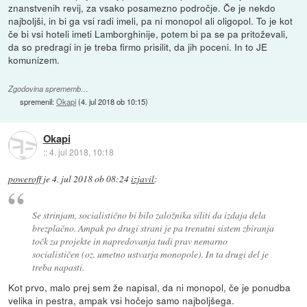
znanstvenih revij, za vsako posamezno področje. Če je nekdo
najboljši, in bi ga vsi radi imeli, pa ni monopol ali oligopol. To je kot
če bi vsi hoteli imeti Lamborghinije, potem bi pa se pa pritoževali,
da so predragi in je treba firmo prisilit, da jih poceni. In to JE
komunizem.
Zgodovina sprememb…
spremenil:
Okapi
(
4. jul 2018 ob 10:15
)
Okapi
::
4. jul 2018, 10:18
poweroff
je
4. jul 2018 ob 08:24
izjavil
:
Se strinjam, socialistično bi bilo založnika siliti da izdaja dela
brezplačno. Ampak po drugi strani je pa trenutni sistem zbiranja
točk za projekte in napredovanja tudi prav nemarno
socialističen (oz. umetno ustvarja monopole). In ta drugi del je
treba napasti.
Kot prvo, malo prej sem že napisal, da ni monopol, če je ponudba
velika in pestra, ampak vsi hočejo samo najboljšega.