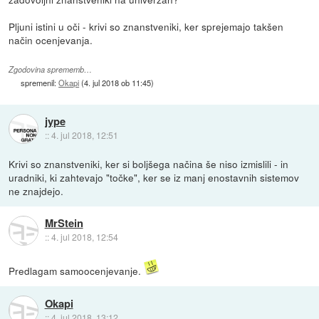
Pljuni istini u oči - krivi so znanstveniki, ker sprejemajo takšen
način ocenjevanja.
Zgodovina sprememb…
spremenil:
Okapi
(
4. jul 2018 ob 11:45
)
jype
::
4. jul 2018, 12:51
Krivi so znanstveniki, ker si boljšega načina še niso izmislili - in
uradniki, ki zahtevajo "točke", ker se iz manj enostavnih sistemov
ne znajdejo.
MrStein
::
4. jul 2018, 12:54
Predlagam samoocenjevanje.
Okapi
::
4. jul 2018, 13:12