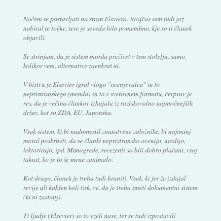
Nočem se postavljati na stran Elsviera. Svojčas sem tudi jaz
nabiral te točke, tere je seveda bilo pomembno, kje so ti članek
objavili.
Se strinjam, da je sistem morda preživet v tem stoletju, samo,
kolikor vem, alternative zaenkrat ni.
V bistvu je Elsevier igral vlogo "ocenjevalca" in to
nepristranskega (menda) in to v svetovnem formatu, čerprav je
res, da je večina člankov izhajala iz raziskovalno najmočnejših
držav, kot so ZDA, EU, Japonska.
Vsak sistem, ki bi nadomestil znanstvene založnike, bi najmanj
moral poskrbeti, da se članki nepristransko ocenijo, uredijo,
lektorirajo, ipd. Mimogrede, recezenti so bili dobro plačani, vsaj
takrat, ko je to še mene zanimalo.
Kot drugo, članek je treba tudi hraniti. Vsak, ki jer že izdajal
revije ali kakšen koli tisk, ve, da je treba imeti dokumentni sistem
(ki ni zastonj).
Ti ljudje (Elsevier) so to vzeli nase, ter se tudi izpostavili