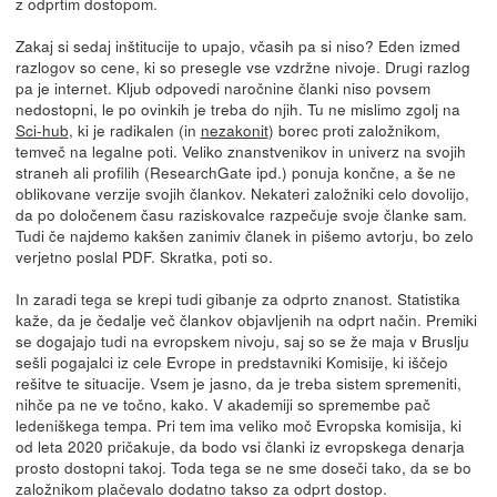
z odprtim dostopom.
Zakaj si sedaj inštitucije to upajo, včasih pa si niso? Eden izmed
razlogov so cene, ki so presegle vse vzdržne nivoje. Drugi razlog
pa je internet. Kljub odpovedi naročnine članki niso povsem
nedostopni, le po ovinkih je treba do njih. Tu ne mislimo zgolj na
Sci-hub
, ki je radikalen (in
nezakonit
) borec proti založnikom,
temveč na legalne poti. Veliko znanstvenikov in univerz na svojih
straneh ali profilih (ResearchGate ipd.) ponuja končne, a še ne
oblikovane verzije svojih člankov. Nekateri založniki celo dovolijo,
da po določenem času raziskovalce razpečuje svoje članke sam.
Tudi če najdemo kakšen zanimiv članek in pišemo avtorju, bo zelo
verjetno poslal PDF. Skratka, poti so.
In zaradi tega se krepi tudi gibanje za odprto znanost. Statistika
kaže, da je čedalje več člankov objavljenih na odprt način. Premiki
se dogajajo tudi na evropskem nivoju, saj so se že maja v Bruslju
sešli pogajalci iz cele Evrope in predstavniki Komisije, ki iščejo
rešitve te situacije. Vsem je jasno, da je treba sistem spremeniti,
nihče pa ne ve točno, kako. V akademiji so spremembe pač
ledeniškega tempa. Pri tem ima veliko moč Evropska komisija, ki
od leta 2020 pričakuje, da bodo vsi članki iz evropskega denarja
prosto dostopni takoj. Toda tega se ne sme doseči tako, da se bo
založnikom plačevalo dodatno takso za odprt dostop.