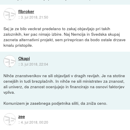
flbroker
::
3. jul 2018, 21:50
Sej je ze bilo veckrat predelano to zakaj objavljajo pri takih
zaloznikih, ker pac nimajo izbire. Naj Nemcija in Svedska skupaj
zacneta alternativni projekt, sem prireprican da bodo ostale drzave
kmalu pristopile.
Okapi
::
3. jul 2018, 22:04
Nihče znanstvenikov ne sili objavljati v dragih revijah. Je na stotine
cenejših in tudi brezplačnih. In nihče ne sili ministrstev za znanost,
ali univerz, da znanost ocenjujejo in financirajo na osnovi faktorjev
vpliva.
Komunizem je zasebnega podjetnika siliti, da zniža ceno.
zee
::
4. jul 2018, 00:20