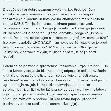
Drugače pa kar dobro poznam problematiko. Pred leti, še v
socializmu, sem znanstveno kariero začel na eni od najbolj
socialističnih akademskih ustanov, na Znanstveno raziskovalnem
centru SAZU. Tam je, če malce karikirano posplošim, vsak
raziskovalec v miru delal, kar ga je veselilo, in kolikor ga je veselilo.
Bili so sicer veliko na terenu (zaradi dnevnic), preganjal jih pa ni
nihče. Doktorirali so običajno s kakšno monografijo v "samozaložbi"
(se pravi, v založbi ZRC SAZU), tam nekje po 40. letu, ki so jo pred
tem v miru skupaj spravljali 10-15 ali tudi več let. Objavljali so,
kolikor so, v domačih revijah, vključno s tistimi, ki so jih sami
izdajali.
Potem so se pa začele spremembe, točkovanje, impakt faktorji ... in
je bilo konec veselja. Je bilo kar precej odpora, in tudi upravičenih
kritik sistema, na čelu s tisto, da niso vse veje znanosti enako
"moderne" in mednarodno pomembne in zato primerne za objavo v
uglednih tujih revijah. Nekdo, ki se ukvarja s podnebnimi
spremembami, ali fiziko, bo lažje prišel do dosti člankov in citatov v
uglednih revijah, kot nekdo, ki ga zanimajo specifično slovenske
stvari, po možnosti s področij, ki niso ravno najbolj prodorna
(recimo avtohtone rastline, ali etnomuzikologija).