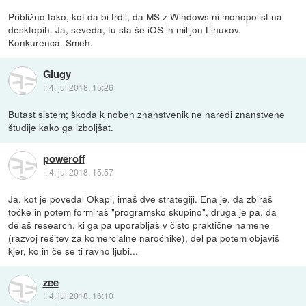
Približno tako, kot da bi trdil, da MS z Windows ni monopolist na
desktopih. Ja, seveda, tu sta še iOS in milijon Linuxov.
Konkurenca. Smeh.
Glugy
::
4. jul 2018, 15:26
Butast sistem; škoda k noben znanstvenik ne naredi znanstvene
študije kako ga izboljšat.
poweroff
::
4. jul 2018, 15:57
Ja, kot je povedal Okapi, imaš dve strategiji. Ena je, da zbiraš
točke in potem formiraš "programsko skupino", druga je pa, da
delaš research, ki ga pa uporabljaš v čisto praktične namene
(razvoj rešitev za komercialne naročnike), del pa potem objaviš
kjer, ko in če se ti ravno ljubi...
zee
::
4. jul 2018, 16:10