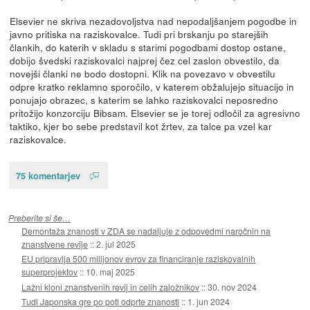
Elsevier ne skriva nezadovoljstva nad nepodaljšanjem pogodbe in
javno pritiska na raziskovalce. Tudi pri brskanju po starejših
člankih, do katerih v skladu s starimi pogodbami dostop ostane,
dobijo švedski raziskovalci najprej čez cel zaslon obvestilo, da
novejši članki ne bodo dostopni. Klik na povezavo v obvestilu
odpre kratko reklamno sporočilo, v katerem obžalujejo situacijo in
ponujajo obrazec, s katerim se lahko raziskovalci neposredno
pritožijo konzorciju Bibsam. Elsevier se je torej odločil za agresivno
taktiko, kjer bo sebe predstavil kot žrtev, za talce pa vzel kar
raziskovalce.
75 komentarjev
Preberite si še…
Demontaža znanosti v ZDA se nadaljuje z odpovedmi naročnin na
znanstvene revije
::
2. jul 2025
EU pripravlja 500 milijonov evrov za financiranje raziskovalnih
superprojektov
::
10. maj 2025
Lažni kloni znanstvenih revij in celih založnikov
::
30. nov 2024
Tudi Japonska gre po poti odprte znanosti
::
1. jun 2024