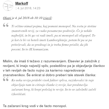
Markoff
::
4. jul 2018, 14:23
Okapi
je
4. jul 2018 ob 10:10
izjavil
:
Ti očitno nimaš pojma, kaj pomeni monopol. Na svetu je stotine
znanstvenih revij, za vsako posamezno področje. Če je nekdo
najboljši, in bi ga vsi radi imeli, pa ni monopol ali oligopol. To
je kot če bi vsi hoteli imeti Lamborghinije, potem bi pa se pa
pritoževali, da so predragi in je treba firmo prisilit, da jih
poceni. In to JE komunizem.
Mislim, da imaš ti težavo z razumevanjem. Elsevier je založnik z
revijami, ki imajo največji vpliv, posledično pa je objavljanje člankov
v teh revijah de facto nujno za karierno napredovanje
znanstvenikov. Še enkrat si dobro preberi tale stavek članka:
Ko neka revija pridobi visok faktor vpliva, raziskovalci še raje
objavljajo tam in citirajo članke iz revije, kar predstavlja
začarani krog, ki krepi položaj te revije. In to so založniki začeli
izkoriščati.
Ta začarani krog vodi v de facto monopol.