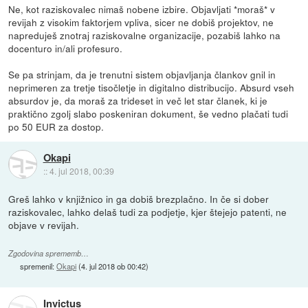
Ne, kot raziskovalec nimaš nobene izbire. Objavljati *moraš* v
revijah z visokim faktorjem vpliva, sicer ne dobiš projektov, ne
napreduješ znotraj raziskovalne organizacije, pozabiš lahko na
docenturo in/ali profesuro.
Se pa strinjam, da je trenutni sistem objavljanja člankov gnil in
neprimeren za tretje tisočletje in digitalno distribucijo. Absurd vseh
absurdov je, da moraš za trideset in več let star članek, ki je
praktično zgolj slabo poskeniran dokument, še vedno plačati tudi
po 50 EUR za dostop.
Okapi
::
4. jul 2018, 00:39
Greš lahko v knjižnico in ga dobiš brezplačno. In če si dober
raziskovalec, lahko delaš tudi za podjetje, kjer štejejo patenti, ne
objave v revijah.
Zgodovina sprememb…
spremenil:
Okapi
(
4. jul 2018 ob 00:42
)
Invictus