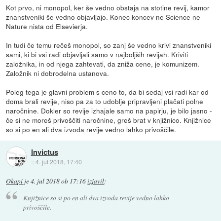
Kot prvo, ni monopol, ker še vedno obstaja na stotine revij, kamor
znanstveniki še vedno objavljajo. Konec koncev ne Science ne
Nature nista od Elsevierja.
In tudi če temu rečeš monopol, so zanj še vedno krivi znanstveniki
sami, ki bi vsi radi objavljali samo v najboljših revijah. Kriviti
založnika, in od njega zahtevati, da zniža cene, je komunizem.
Založnik ni dobrodelna ustanova.
Poleg tega je glavni problem s ceno to, da bi sedaj vsi radi kar od
doma brali revije, niso pa za to udoblje pripravljeni plačati polne
naročnine. Dokler so revije izhajale samo na papirju, je bilo jasno -
če si ne moreš privoščiti naročnine, greš brat v knjižnico. Knjižnice
so si po en ali dva izvoda revije vedno lahko privoščile.
Invictus
::
4. jul 2018, 17:40
Okapi
je
4. jul 2018 ob 17:16
izjavil
:
Knjižnice so si po en ali dva izvoda revije vedno lahko
privoščile.