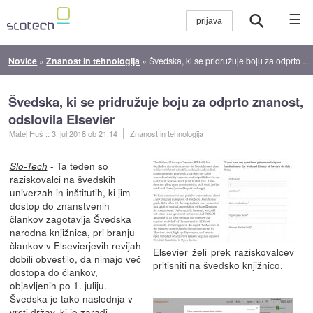
☰
Novice
»
Znanost in tehnologija
»
Švedska, ki se pridružuje boju za odprto znanost, odslovila Elsevier
Švedska, ki se pridružuje boju za odprto znanost,
odslovila Elsevier
Matej Huš
::
3. jul 2018
ob 21:14
Znanost in tehnologija
- Ta teden so
Slo-Tech
raziskovalci na švedskih
univerzah in inštitutih, ki jim
dostop do znanstvenih
člankov zagotavlja Švedska
narodna knjižnica, pri branju
člankov v Elsevierjevih revijah
Elsevier želi prek raziskovalcev
dobili obvestilo, da nimajo več
pritisniti na švedsko knjižnico.
dostopa do člankov,
objavljenih po 1. juliju.
Švedska je tako naslednja v
vrsti držav, ki je zaradi