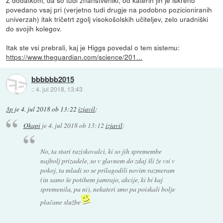
povedano vsaj pri (verjetno tudi drugje na podobno pozicioniranih
univerzah) itak tričetrt zgolj visokošolskih učiteljev, zelo uradniški
do svojih kolegov.
Itak ste vsi prebrali, kaj je Higgs povedal o tem sistemu:
https://www.theguardian.com/science/201...
bbbbbb2015
::
4. jul 2018, 13:43
3p
je
4. jul 2018 ob 13:22
izjavil
:
Okapi
je
4. jul 2018 ob 13:12
izjavil
:
No, ta stari raziskovalci, ki so jih spremembe
najbolj prizadele, so v glavnem do zdaj šli že vsi v
pokoj, ta mladi so se prilagodili novim razmeram
(in samo še potihem jamrajo, akcije, ki bi kaj
spremenila, pa ni), nekateri smo pa poiskali bolje
plačane službe