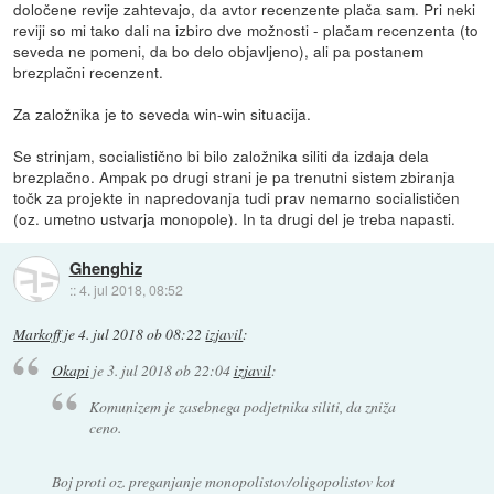
določene revije zahtevajo, da avtor recenzente plača sam. Pri neki
reviji so mi tako dali na izbiro dve možnosti - plačam recenzenta (to
seveda ne pomeni, da bo delo objavljeno), ali pa postanem
brezplačni recenzent.
Za založnika je to seveda win-win situacija.
Se strinjam, socialistično bi bilo založnika siliti da izdaja dela
brezplačno. Ampak po drugi strani je pa trenutni sistem zbiranja
točk za projekte in napredovanja tudi prav nemarno socialističen
(oz. umetno ustvarja monopole). In ta drugi del je treba napasti.
Ghenghiz
::
4. jul 2018, 08:52
Markoff
je
4. jul 2018 ob 08:22
izjavil
:
Okapi
je
3. jul 2018 ob 22:04
izjavil
:
Komunizem je zasebnega podjetnika siliti, da zniža
ceno.
Boj proti oz. preganjanje monopolistov/oligopolistov kot