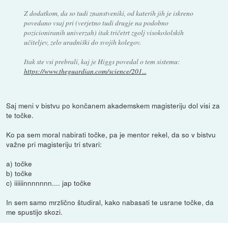
Z dodatkom, da so tudi znanstveniki, od katerih jih je iskreno
povedano vsaj pri (verjetno tudi drugje na podobno
pozicioniranih univerzah) itak tričetrt zgolj visokošolskih
učiteljev, zelo uradniški do svojih kolegov.
Itak ste vsi prebrali, kaj je Higgs povedal o tem sistemu:
https://www.theguardian.com/science/201...
Saj meni v bistvu po končanem akademskem magisteriju dol visi za
te točke.
Ko pa sem moral nabirati točke, pa je mentor rekel, da so v bistvu
važne pri magisteriju tri stvari:
a) točke
b) točke
c) iiiiiinnnnnnn.... jap točke
In sem samo mrzlično študiral, kako nabasati te usrane točke, da
me spustijo skozi.