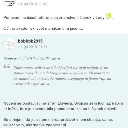
::
4. jul 2018, 00:43
Ponavadi ne iščeš referenc za znanstveni članek v Lady
.
Očitno akademski svet marsikomu ni jasen...
bbbbbb2015
::
4. jul 2018, 01:31
Okapi
je
3. jul 2018 ob 22:04
izjavil
:
Nihče znanstvenikov ne sili objavljati v dragih revijah. Je na
stotine cenejših in tudi brezplačnih. In nihče ne sili ministrstev
za znanost, ali univerz, da znanost ocenjujejo in financirajo na
osnovi faktorjev vpliva.
Nočem se postavljati na stran Elsviera. Svojčas sem tudi jaz nabiral
te točke, tere je seveda bilo pomembno, kje so ti članek objavili.
Se strinjam, da je sistem morda preživet v tem stoletju, samo,
kolikor vem, alternative zaenkrat ni.