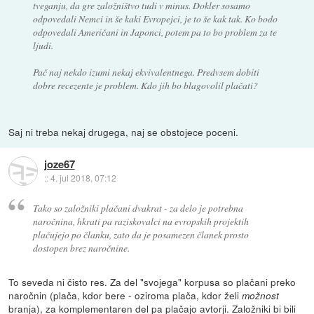
tveganju, da gre založništvo tudi v minus. Dokler sosamo
odpovedali Nemci in še kaki Evropejci, je to še kak tak. Ko bodo
odpovedali Američani in Japonci, potem pa to bo problem za te
ljudi.
Pač naj nekdo izumi nekaj ekvivalentnega. Predvsem dobiti
dobre recezente je problem. Kdo jih bo blagovolil plačati?
Saj ni treba nekaj drugega, naj se obstojece poceni.
joze67
::
4. jul 2018, 07:12
Tako so založniki plačani dvakrat - za delo je potrebna
naročnina, hkrati pa raziskovalci na evropskih projektih
plačujejo po članku, zato da je posamezen članek prosto
dostopen brez naročnine.
To seveda ni čisto res. Za del "svojega" korpusa so plačani preko
naročnin (plača, kdor bere - oziroma plača, kdor želi
možnost
branja), za komplementaren del pa plačajo avtorji. Založniki bi bili