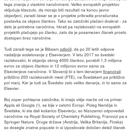
tega znanja z visokimi naročninami. Veliko evropskih projektov
vključuje klavzulo, da morajo biti rezultati na koncu javno
objavljeni, zaradi česar se je v projekte prikradla proračunska
postavka za objavo člankov. Tako so založniki plačani dvakrat - za
delo je potrebna naročnina, hkrati pa raziskovalci na evropskih
projektih plačujejo po članku, zato da je posamezen članek prosto
dostopen brez naročnine.
Tudi zaradi tega se je Bibsam
odločil
, da po 20 letih odpove
nadaljnje sodelovanje z Elsevierjem. V letu 2017 so švedski
raziskovalci, ki objavijo okrog 4000 člankov, porabili 1,3 milijona
evrov za objavo člankov in 12 milijonov evrov samo za
Elsevierjeve naročnine. V Sloveniji bi s tem denarjem
financirali
približno 200 raziskovalnih mest (FTE), na Švedskem pa približno
pol manj. Kar je tudi za Švedsko zelo veliko denarja, in to samo za
Elsevier.
Boj zoper pohlepne založnike, ki imajo višje marže od na primer
Appla ali Googla (!), se bije v celotni Evropi. Poleg Nemčija in
Švedske, ki sta dali košarico Elsevierju, so Nizozemci odpovedali
naročnine na Royal Society of Chemistry Publishing, Francozi pa s
Springer Nature. Druge države (Avstrija, Velika Britanija, Finska)
so dosegle znatne popuste in si izposlovale določen delež članek