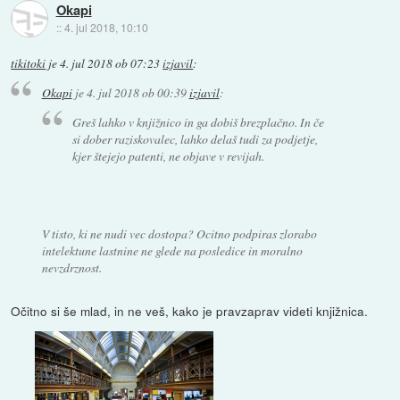
Okapi
::
4. jul 2018, 10:10
tikitoki
je
4. jul 2018 ob 07:23
izjavil
:
Okapi
je
4. jul 2018 ob 00:39
izjavil
:
Greš lahko v knjižnico in ga dobiš brezplačno. In če
si dober raziskovalec, lahko delaš tudi za podjetje,
kjer štejejo patenti, ne objave v revijah.
V tisto, ki ne nudi vec dostopa? Ocitno podpiras zlorabo
intelektune lastnine ne glede na posledice in moralno
nevzdrznost.
Očitno si še mlad, in ne veš, kako je pravzaprav videti knjižnica.