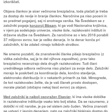
izkoriščati.
Objava člankov je sicer večinoma brezplačna, toda plačati je treba
za dostop do revije in branje člankov. Naročnine pa niso poceni in
so predmet pogajanj, saj ni enotnega cenika. Na Švedskem se z
založniki pogaja
konzorcij Bibsam
, ki ga vodi Nacionalna knjižnica,
v njem pa sodelujejo univerze, visoke šole, raziskovalni inštituti in
državne službe na Švedskem. Za naročnine so v letu 2016 porabili
37 milijonov evrov, kar je veliko denarja. In ta denar konča pri
založnikih, ki še zdaleč nimajo tolikšnih stroškov.
Ne smemo pozabiti, da znanstveniki članke pišejo brezplačno (z
vidika založnika, saj je to del njihove zaposlitve), prav tako
brezplačno recenzirajo dela drugih raziskovalcev. Tudi člani
uredniškega odbora večinoma niso plačani za svoje delo. Založniki
morajo le poskrbeti za koordinacijo dela, končno stavljenje,
elektronsko distribucijo in v nekaterih primerih za tisk. Mimogrede,
če kot raziskovalec želite, da je vaš članek prosto dostopen,
morate plačati (običajno nekaj tisoč evrov) za objavo.
Med založniki je najbolj osovražen Elsevier
, ki ima visoke dobičke
in raziskovalne inštitucije vsako leto bolj stiska. Da se razumemo, z
dobički ni nič narobe, je pa cel sistem zelo čuden. Večina znanosti
se ustvari z javnim denarjem, nato pa založniki blokirajo dostop do