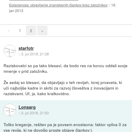
Episciences: objavljanje znanstvenih člankov brez založnikov
::
19.
jan 2013
«
1
2
»
starfotr
::
3. jul 2018, 21:38
Raziskovalci so pa tako blesavi, da bodo res na koncu oddali svoje
mnenje v prid založniku.
Že sedaj so blesavi, da objavljajo v teh revijah, torej prosveta, ki
uči najboljše kadre in skrbi za razvoj človeštva z inovacijami in
raziskvami. Uf, ja, kako kratkovidno.
Lonsarg
::
3. jul 2018, 21:50
Toliko kreganje, rešitev pa je povsem enostavna: faktor vpliva 0 za
vse revije, ki ne dovolijo proste objave člankov:)