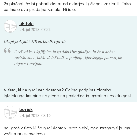
2x plačani, če bi pobrali denar od avtorjev in članek zaklenili. Tako
pa imajo dva prodajna kanala. Ni isto.
tikitoki
::
4. jul 2018, 07:23
Okapi
je
4. jul 2018 ob 00:39
izjavil
:
Greš lahko v knjižnico in ga dobiš brezplačno. In če si dober
raziskovalec, lahko delaš tudi za podjetje, kjer štejejo patenti, ne
objave v revijah.
V tisto, ki ne nudi vec dostopa? Ocitno podpiras zlorabo
intelektune lastnine ne glede na posledice in moralno nevzdrznost.
borisk
::
4. jul 2018, 08:10
ne, greš v tisto ki še nudi dostop (brez skrbi, med zaznamki jo ima
večina raziskovalcev)