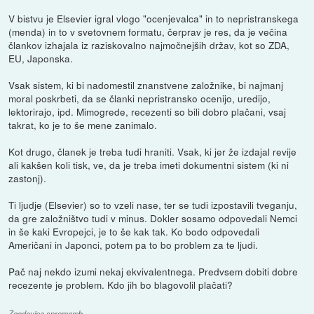
V bistvu je Elsevier igral vlogo "ocenjevalca" in to nepristranskega
(menda) in to v svetovnem formatu, čerprav je res, da je večina
člankov izhajala iz raziskovalno najmočnejših držav, kot so ZDA,
EU, Japonska.
Vsak sistem, ki bi nadomestil znanstvene založnike, bi najmanj
moral poskrbeti, da se članki nepristransko ocenijo, uredijo,
lektorirajo, ipd. Mimogrede, recezenti so bili dobro plačani, vsaj
takrat, ko je to še mene zanimalo.
Kot drugo, članek je treba tudi hraniti. Vsak, ki jer že izdajal revije
ali kakšen koli tisk, ve, da je treba imeti dokumentni sistem (ki ni
zastonj).
Ti ljudje (Elsevier) so to vzeli nase, ter se tudi izpostavili tveganju,
da gre založništvo tudi v minus. Dokler sosamo odpovedali Nemci
in še kaki Evropejci, je to še kak tak. Ko bodo odpovedali
Američani in Japonci, potem pa to bo problem za te ljudi.
Pač naj nekdo izumi nekaj ekvivalentnega. Predvsem dobiti dobre
recezente je problem. Kdo jih bo blagovolil plačati?
Zgodovina sprememb…