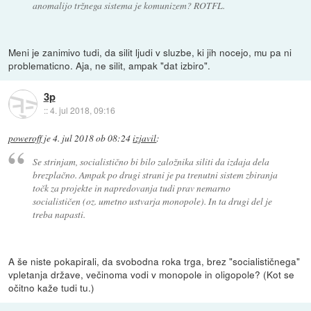
anomalijo tržnega sistema je komunizem? ROTFL.
Meni je zanimivo tudi, da silit ljudi v sluzbe, ki jih nocejo, mu pa ni
problematicno. Aja, ne silit, ampak "dat izbiro".
3p
::
4. jul 2018, 09:16
poweroff
je
4. jul 2018 ob 08:24
izjavil
:
Se strinjam, socialistično bi bilo založnika siliti da izdaja dela
brezplačno. Ampak po drugi strani je pa trenutni sistem zbiranja
točk za projekte in napredovanja tudi prav nemarno
socialističen (oz. umetno ustvarja monopole). In ta drugi del je
treba napasti.
A še niste pokapirali, da svobodna roka trga, brez "socialističnega"
vpletanja države, večinoma vodi v monopole in oligopole? (Kot se
očitno kaže tudi tu.)