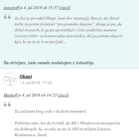
poweroff
je
4. jul 2018 ob 15:57
izjavil
:
Ja, kot je povedal Okapi, imaš dve strategiji. Ena je, da zbiraš
točke in potem formiraš "programsko skupino", druga je pa, da
delaš research, ki ga pa uporabljaš v čisto praktične namene
(razvoj rešitev za komercialne naročnike), del pa potem objaviš
kjer, ko in če se ti ravno ljubi...
Se strinjam, zato veselo sodelujem z industrijo.
Okapi
::
4. jul 2018, 17:16
Markoff
je
4. jul 2018 ob 14:23
izjavil
:
Ta začarani krog vodi v de facto monopol.
Približno tako, kot da bi trdil, da MS z Windows ni monopolist
na desktopih. Ja, seveda, tu sta še iOS in milijon Linuxov.
Konkurenca. Smeh.