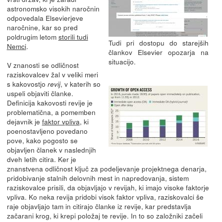
astronomsko visokih naročnin
odpovedala Elsevierjeve
naročnine, kar so pred
poldrugim letom
storili tudi
Tudi pri dostopu do starejših
Nemci
.
člankov Elsevier opozarja na
situacijo.
V znanosti se odličnost
raziskovalcev žal v veliki meri
s kakovostjo
, v katerih so
revij
uspeli objaviti članke.
Definicija kakovosti revije je
problematična, a pomemben
dejavnik je
faktor vpliva
, ki
poenostavljeno povedano
pove, kako pogosto se
objavljen članek v naslednjih
dveh letih citira. Ker je
znanstvena odličnost ključ za podeljevanje projektnega denarja,
pridobivanje stalnih delovnih mest in napredovanja, sistem
raziskovalce prisili, da objavljajo v revijah, ki imajo visoke faktorje
vpliva. Ko neka revija pridobi visok faktor vpliva, raziskovalci še
raje objavljajo tam in citirajo članke iz revije, kar predstavlja
začarani krog, ki krepi položaj te revije. In to so založniki začeli