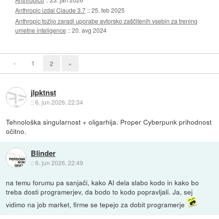
Anthropic izdal Claude 3.7
::
25. feb 2025
Anthropic tožijo zaradi uporabe avtorsko zaščitenih vsebin za trening
umetne inteligence
::
20. avg 2024
«
1
2
»
jlpktnst
::
6. jun 2026, 22:34
Tehnološka singularnost + oligarhija. Proper Cyberpunk prihodnost
očitno.
Blinder
::
6. jun 2026, 22:49
na temu forumu pa sanjači, kako AI dela slabo kodo in kako bo
treba dosti programerjev, da bodo to kodo popravljali. Ja, sej
vidimo na job market, firme se tepejo za dobit programerje