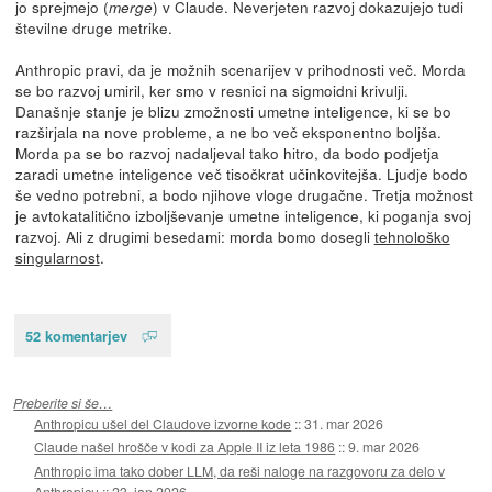
jo sprejmejo (
) v Claude. Neverjeten razvoj dokazujejo tudi
merge
številne druge metrike.
Anthropic pravi, da je možnih scenarijev v prihodnosti več. Morda
se bo razvoj umiril, ker smo v resnici na sigmoidni krivulji.
Današnje stanje je blizu zmožnosti umetne inteligence, ki se bo
razširjala na nove probleme, a ne bo več eksponentno boljša.
Morda pa se bo razvoj nadaljeval tako hitro, da bodo podjetja
zaradi umetne inteligence več tisočkrat učinkovitejša. Ljudje bodo
še vedno potrebni, a bodo njihove vloge drugačne. Tretja možnost
je avtokatalitično izboljševanje umetne inteligence, ki poganja svoj
razvoj. Ali z drugimi besedami: morda bomo dosegli
tehnološko
singularnost
.
52 komentarjev
Preberite si še…
Anthropicu ušel del Claudove izvorne kode
::
31. mar 2026
Claude našel hrošče v kodi za Apple II iz leta 1986
::
9. mar 2026
Anthropic ima tako dober LLM, da reši naloge na razgovoru za delo v
Anthropicu
::
23. jan 2026