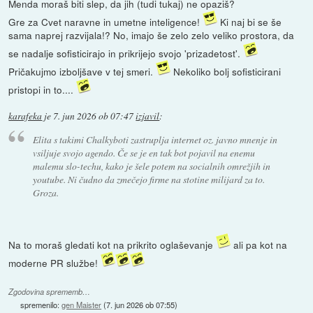
Menda moraš biti slep, da jih (tudi tukaj) ne opaziš?
Gre za Cvet naravne in umetne inteligence!
Ki naj bi se še
sama naprej razvijala!? No, imajo še zelo zelo veliko prostora, da
se nadalje sofisticirajo in prikrijejo svojo 'prizadetost'.
Pričakujmo izboljšave v tej smeri.
Nekoliko bolj sofisticirani
pristopi in to....
karafeka
je
7. jun 2026 ob 07:47
izjavil
:
Elita s takimi Chalkyboti zastruplja internet oz. javno mnenje in
vsiljuje svojo agendo. Če se je en tak bot pojavil na enemu
malemu slo-techu, kako je šele potem na socialnih omrežjih in
youtube. Ni čudno da zmečejo firme na stotine milijard za to.
Groza.
Na to moraš gledati kot na prikrito oglaševanje
ali pa kot na
moderne PR službe!
Zgodovina sprememb…
spremenilo:
gen Maister
(
7. jun 2026 ob 07:55
)