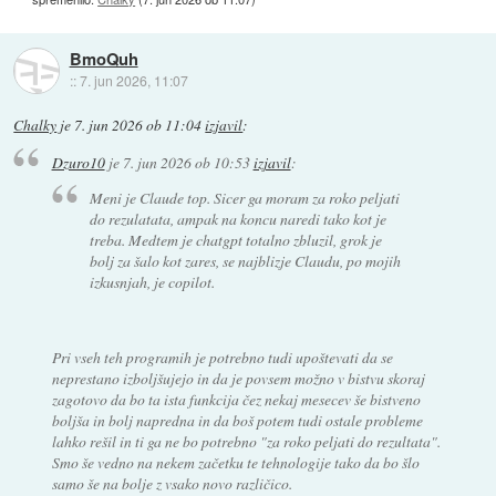
BmoQuh
::
7. jun 2026, 11:07
Chalky
je
7. jun 2026 ob 11:04
izjavil
:
Dzuro10
je
7. jun 2026 ob 10:53
izjavil
:
Meni je Claude top. Sicer ga moram za roko peljati
do rezulatata, ampak na koncu naredi tako kot je
treba. Medtem je chatgpt totalno zbluzil, grok je
bolj za šalo kot zares, se najblizje Claudu, po mojih
izkusnjah, je copilot.
Pri vseh teh programih je potrebno tudi upoštevati da se
neprestano izboljšujejo in da je povsem možno v bistvu skoraj
zagotovo da bo ta ista funkcija čez nekaj mesecev še bistveno
boljša in bolj napredna in da boš potem tudi ostale probleme
lahko rešil in ti ga ne bo potrebno "za roko peljati do rezultata".
Smo še vedno na nekem začetku te tehnologije tako da bo šlo
samo še na bolje z vsako novo različico.