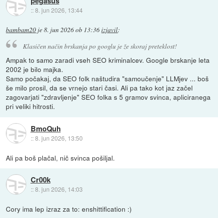
pegasus
::
8. jun 2026, 13:44
bambam20
je
8. jun 2026 ob 13:36
izjavil
:
Klasičen način brskanja po googlu je že skoraj preteklost!
Ampak to samo zaradi vseh SEO kriminalcev. Google brskanje leta
2002 je bilo majka.
Samo počakaj, da SEO folk naštudira "samoučenje" LLMjev ... boš
še milo prosil, da se vrnejo stari časi. Ali pa tako kot jaz začel
zagovarjati "zdravljenje" SEO folka s 5 gramov svinca, apliciranega
pri veliki hitrosti.
BmoQuh
::
8. jun 2026, 13:50
Ali pa boš plačal, nič svinca pošiljal.
Cr00k
::
8. jun 2026, 14:03
Cory ima lep izraz za to: enshittification :)