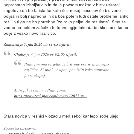
neprestano izboljšujejo in da je povsem možno v bistvu skoraj
zagotovo da bo ta ista funkcija čez nekaj mesecev še bistveno
boljša in bolj napredna in da boš potem tudi ostale probleme lahko
rešil in ti ga ne bo potrebno "za roko peljati do rezultata". Smo še
vedno na nekem začetku te tehnologije tako da bo šlo samo še na
bolje z vsako novo različico.
Zimonem
je
7. jun 2026 ob 11:03
izjavil
:
Chalky
je
7. jun 2026 ob 02:05
izjavil
:
Pentagon ima verjetno še bistveno boljšo in novejšo
različico. Si sploh ne upam pomisliti kako napredno
je vse skupaj.
Antropik je banan v Pentagonu.
https://www.techspot.com/news/112677-ns...
Stara novica v resnici v ozadju med seboj kar lepo sodelujejo.
Zgodovina sprememb…
spremenilo:
Chalky
(
7. jun 2026 ob 11:07
)