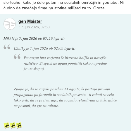
slo-techu, kako je šele potem na socialnih omrežjih in youtube. Ni
čudno da zmečejo firme na stotine milijard za to. Groza.
gen Maister
::
7. jun 2026, 07:53
Miki N
je
7. jun 2026 ob 07:29
izjavil
:
Chalky
je
7. jun 2026 ob 02:05
izjavil
:
Pentagon ima verjetno še bistveno boljšo in novejšo
različico. Si sploh ne upam pomisliti kako napredno
je vse skupaj.
Znano je, da so razvili posebne AI agente, ki postajo pro-am
propagando po forumih in socialcih po svetu - ti roboti so celo
tako zviti, da se pretvarjajo, da so malo retardirani in tako nihče
ne posumi, da gre za robote.