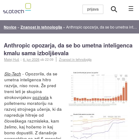
☰
Novice
»
Znanost in tehnologija
»
Anthropic opozarja, da se bo umetna inteligenca kmalu sama izboljševala
Anthropic opozarja, da se bo umetna inteligenca
kmalu sama izboljševala
Matej Huš
::
6. jun 2026
ob 22:09
Znanost in tehnologija
- Opozorila, da se
Slo-Tech
umetna inteligenca hitro
razvija, niso nova. Že pred
tremi leti je skupina
strokovnjakov
pozivala
k
polletnemu moratoriju na
razvoj strojnega učenja, ki da
napreduje hitreje od
človeškega razmisleka, kam
želimo, kaj hočemo in kaj
bomo dopustili. Z današnje
perspektive se zdi 6-mesečni