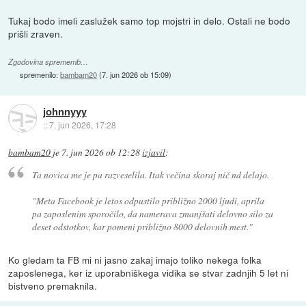
Tukaj bodo imeli zaslužek samo top mojstri in delo. Ostali ne bodo
prišli zraven.
Zgodovina sprememb…
spremenilo:
bambam20
(
7. jun 2026 ob 15:09
)
johnnyyy
::
7. jun 2026, 17:28
bambam20
je
7. jun 2026 ob 12:28
izjavil
:
Ta novica me je pa razveselila. Itak večina skoraj nič nd delajo.
"Meta Facebook je letos odpustilo približno 2000 ljudi, aprila
pa zaposlenim sporočilo, da namerava zmanjšati delovno silo za
deset odstotkov, kar pomeni približno 8000 delovnih mest."
Ko gledam ta FB mi ni jasno zakaj imajo toliko nekega folka
zaposlenega, ker iz uporabniškega vidika se stvar zadnjih 5 let ni
bistveno premaknila.