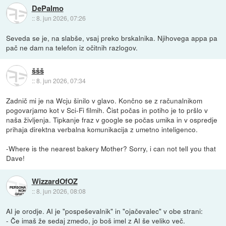
DePalmo
::
8. jun 2026, 07:26
Seveda se je, na slabše, vsaj preko brskalnika. Njihovega appa pa
pač ne dam na telefon iz očitnih razlogov.
ššš
::
8. jun 2026, 07:34
Zadnič mi je na Wcju šinilo v glavo. Končno se z računalnikom
pogovarjamo kot v Sci-Fi filmih. Čist počas in potiho je to pršlo v
naša življenja. Tipkanje fraz v google se počas umika in v ospredje
prihaja direktna verbalna komunikacija z umetno inteligenco.
-Where is the nearest bakery Mother? Sorry, i can not tell you that
Dave!
WizzardOfOZ
::
8. jun 2026, 08:08
AI je orodje. AI je "pospeševalnik" in "ojačevalec" v obe strani:
- Če imaš že sedaj zmedo, jo boš imel z AI še veliko več.