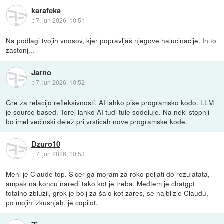
karafeka
::
7. jun 2026, 10:51
Na podlagi tvojih vnosov, kjer popravljaš njegove halucinacije. In to
zastonj...
Jarno
::
7. jun 2026, 10:52
Gre za relacijo refleksivnosti. AI lahko piše programsko kodo. LLM
je source based. Torej lahko AI tudi tule sodeluje. Na neki stopnji
bo imel večinski delež pri vrsticah nove programske kode.
Dzuro10
::
7. jun 2026, 10:53
Meni je Claude top. Sicer ga moram za roko peljati do rezulatata,
ampak na koncu naredi tako kot je treba. Medtem je chatgpt
totalno zbluzil, grok je bolj za šalo kot zares, se najblizje Claudu,
po mojih izkusnjah, je copilot.