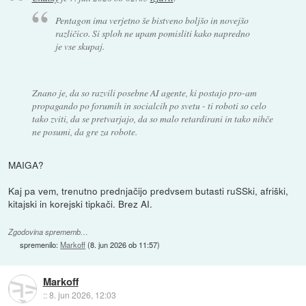
Pentagon ima verjetno še bistveno boljšo in novejšo
različico. Si sploh ne upam pomisliti kako napredno
je vse skupaj.
Znano je, da so razvili posebne AI agente, ki postajo pro-am
propagando po forumih in socialcih po svetu - ti roboti so celo
tako zviti, da se pretvarjajo, da so malo retardirani in tako nihče
ne posumi, da gre za robote.
MAIGA?
Kaj pa vem, trenutno prednjačijo predvsem butasti ruSSki, afriški,
kitajski in korejski tipkači. Brez AI.
Zgodovina sprememb…
spremenilo:
Markoff
(
8. jun 2026 ob 11:57
)
Markoff
::
8. jun 2026, 12:03