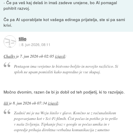
- Če pa veš kaj delaš in imaš zadeve urejene, bo AI pomagal
pohitrit razvoj.
Če pa AI uporabljate kot vašega edinega prijatelja, ste si pa sami
krivi.
tilio
::
8. jun 2026, 08:11
Chalky
je
7. jun 2026 ob 02:05
izjavil
:
Pentagon ima verjetno še bistveno boljšo in novejšo različico. Si
sploh ne upam pomisliti kako napredno je vse skupaj.
Močno dvomim, razen če bi jo dobil od teh podjetij, ki to razvijajo.
ššš
je
8. jun 2026 ob 07:34
izjavil
:
Zadnič mi je na Wcju šinilo v glavo. Končno se z računalnikom
pogovarjamo kot v Sci-Fi filmih. Čist počas in potiho je to pršlo
v naša življenja. Tipkanje fraz v google se počas umika in v
ospredje prihaja direktna verbalna komunikacija z umetno