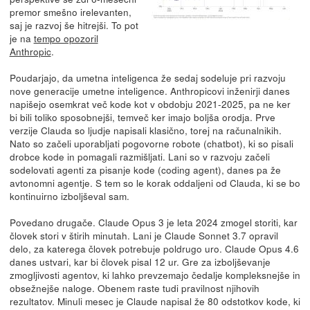
premor smešno irelevanten,
saj je razvoj še hitrejši. To pot
je na
tempo opozoril
Anthropic
.
Poudarjajo, da umetna inteligenca že sedaj sodeluje pri razvoju
nove generacije umetne inteligence. Anthropicovi inženirji danes
napišejo osemkrat več kode kot v obdobju 2021-2025, pa ne ker
bi bili toliko sposobnejši, temveč ker imajo boljša orodja. Prve
verzije Clauda so ljudje napisali klasično, torej na računalnikih.
Nato so začeli uporabljati pogovorne robote (chatbot), ki so pisali
drobce kode in pomagali razmišljati. Lani so v razvoju začeli
sodelovati agenti za pisanje kode (coding agent), danes pa že
avtonomni agentje. S tem so le korak oddaljeni od Clauda, ki se bo
kontinuirno izboljševal sam.
Povedano drugače. Claude Opus 3 je leta 2024 zmogel storiti, kar
človek stori v štirih minutah. Lani je Claude Sonnet 3.7 opravil
delo, za katerega človek potrebuje poldrugo uro. Claude Opus 4.6
danes ustvari, kar bi človek pisal 12 ur. Gre za izboljševanje
zmogljivosti agentov, ki lahko prevzemajo čedalje kompleksnejše in
obsežnejše naloge. Obenem raste tudi pravilnost njihovih
rezultatov. Minuli mesec je Claude napisal že 80 odstotkov kode, ki