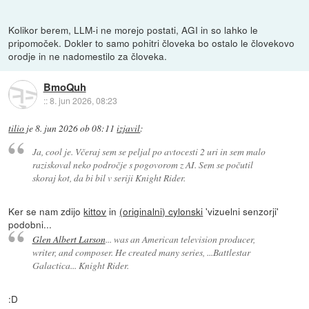
Kolikor berem, LLM-i ne morejo postati, AGI in so lahko le
pripomoček. Dokler to samo pohitri človeka bo ostalo le človekovo
orodje in ne nadomestilo za človeka.
BmoQuh
::
8. jun 2026, 08:23
tilio
je
8. jun 2026 ob 08:11
izjavil
:
Ja, cool je. Včeraj sem se peljal po avtocesti 2 uri in sem malo
raziskoval neko področje s pogovorom z AI. Sem se počutil
skoraj kot, da bi bil v seriji Knight Rider.
Ker se nam zdijo
kittov
in
(originalni) cylonski
'vizuelni senzorji'
podobni...
Glen Albert Larson
... was an American television producer,
writer, and composer. He created many series, ...Battlestar
Galactica... Knight Rider.
:D