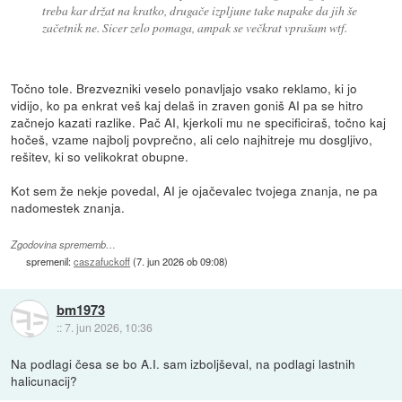
treba kar držat na kratko, drugače izpljune take napake da jih še
začetnik ne. Sicer zelo pomaga, ampak se večkrat vprašam wtf.
Točno tole. Brezvezniki veselo ponavljajo vsako reklamo, ki jo
vidijo, ko pa enkrat veš kaj delaš in zraven goniš AI pa se hitro
začnejo kazati razlike. Pač AI, kjerkoli mu ne specificiraš, točno kaj
hočeš, vzame najbolj povprečno, ali celo najhitreje mu dosgljivo,
rešitev, ki so velikokrat obupne.
Kot sem že nekje povedal, AI je ojačevalec tvojega znanja, ne pa
nadomestek znanja.
Zgodovina sprememb…
spremenil:
caszafuckoff
(
7. jun 2026 ob 09:08
)
bm1973
::
7. jun 2026, 10:36
Na podlagi česa se bo A.I. sam izboljševal, na podlagi lastnih
halicunacij?