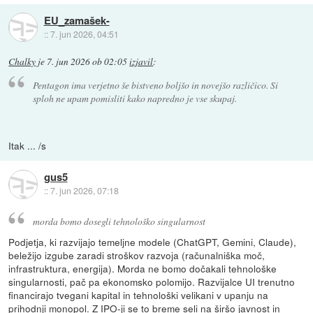
EU_zamašek-
::
7. jun 2026, 04:51
Chalky
je
7. jun 2026 ob 02:05
izjavil
:
Pentagon ima verjetno še bistveno boljšo in novejšo različico. Si
sploh ne upam pomisliti kako napredno je vse skupaj.
Itak ... /s
gus5
::
7. jun 2026, 07:18
morda bomo dosegli tehnološko singularnost
Podjetja, ki razvijajo temeljne modele (ChatGPT, Gemini, Claude),
beležijo izgube zaradi stroškov razvoja (računalniška moč,
infrastruktura, energija). Morda ne bomo dočakali tehnološke
singularnosti, pač pa ekonomsko polomijo. Razvijalce UI trenutno
financirajo tvegani kapital in tehnološki velikani v upanju na
prihodnji monopol. Z IPO-ji se to breme seli na širšo javnost in