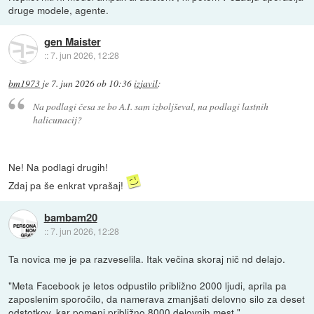
druge modele, agente.
gen Maister
::
7. jun 2026, 12:28
bm1973
je
7. jun 2026 ob 10:36
izjavil
:
Na podlagi česa se bo A.I. sam izboljševal, na podlagi lastnih
halicunacij?
Ne! Na podlagi drugih!
Zdaj pa še enkrat vprašaj!
bambam20
::
7. jun 2026, 12:28
Ta novica me je pa razveselila. Itak večina skoraj nič nd delajo.
"Meta Facebook je letos odpustilo približno 2000 ljudi, aprila pa
zaposlenim sporočilo, da namerava zmanjšati delovno silo za deset
odstotkov, kar pomeni približno 8000 delovnih mest."