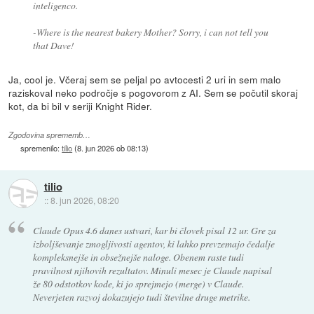
inteligenco.
-Where is the nearest bakery Mother? Sorry, i can not tell you
that Dave!
Ja, cool je. Včeraj sem se peljal po avtocesti 2 uri in sem malo
raziskoval neko področje s pogovorom z AI. Sem se počutil skoraj
kot, da bi bil v seriji Knight Rider.
Zgodovina sprememb…
spremenilo:
tilio
(
8. jun 2026 ob 08:13
)
tilio
::
8. jun 2026, 08:20
Claude Opus 4.6 danes ustvari, kar bi človek pisal 12 ur. Gre za
izboljševanje zmogljivosti agentov, ki lahko prevzemajo čedalje
kompleksnejše in obsežnejše naloge. Obenem raste tudi
pravilnost njihovih rezultatov. Minuli mesec je Claude napisal
že 80 odstotkov kode, ki jo sprejmejo (merge) v Claude.
Neverjeten razvoj dokazujejo tudi številne druge metrike.