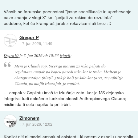
Včasih se forumsko poenostavi "jasne specifikacije in upoštevanje
baze znanja v vlogi X" kot "peljati za rokico do rezultata" -
podobno, kot če kramp-aš jarek z rokavicami ali brez :D
Gregor P
::
7. jun 2026, 11:49
Dzuro10
je
7. jun 2026 ob 10:53
izjavil
:
Meni je Claude top. Sicer ga moram za roko peljati do
rezulatata, ampak na koncu naredi tako kot je treba. Medtem je
chatgpt totalno zbluzil, grok je bolj za šalo kot zares, se najblizje
Claudu, po mojih izkusnjah, je copilot.
… ampak v Copilotu imaš te izkušnje zato, ker je MS dejansko
integriral tudi določene funkcionalnosti Anthropicovega Clauda;
mislim da ti celo napiše to pri izbiri.
Zimonem
::
7. jun 2026, 12:02
Kopilot niti ni model ampak ai asistent , ki potem v ozadju uporablja