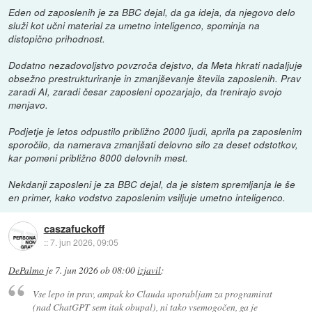
Eden od zaposlenih je za BBC dejal, da ga ideja, da njegovo delo
služi kot učni material za umetno inteligenco, spominja na
distopično prihodnost.
Dodatno nezadovoljstvo povzroča dejstvo, da Meta hkrati nadaljuje
obsežno prestrukturiranje in zmanjševanje števila zaposlenih. Prav
zaradi AI, zaradi česar zaposleni opozarjajo, da trenirajo svojo
menjavo.
Podjetje je letos odpustilo približno 2000 ljudi, aprila pa zaposlenim
sporočilo, da namerava zmanjšati delovno silo za deset odstotkov,
kar pomeni približno 8000 delovnih mest.
Nekdanji zaposleni je za BBC dejal, da je sistem spremljanja le še
en primer, kako vodstvo zaposlenim vsiljuje umetno inteligenco.
caszafuckoff
::
7. jun 2026, 09:05
DePalmo
je
7. jun 2026 ob 08:00
izjavil
:
Vse lepo in prav, ampak ko Clauda uporabljam za programirat
(nad ChatGPT sem itak obupal), ni tako vsemogočen, ga je