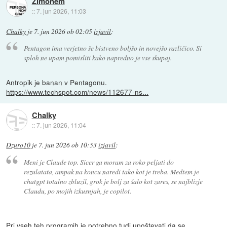
Zimonem
::
7. jun 2026, 11:03
Chalky
je
7. jun 2026 ob 02:05
izjavil
:
Pentagon ima verjetno še bistveno boljšo in novejšo različico. Si
sploh ne upam pomisliti kako napredno je vse skupaj.
Antropik je banan v Pentagonu.
https://www.techspot.com/news/112677-ns...
Chalky
::
7. jun 2026, 11:04
Dzuro10
je
7. jun 2026 ob 10:53
izjavil
:
Meni je Claude top. Sicer ga moram za roko peljati do
rezulatata, ampak na koncu naredi tako kot je treba. Medtem je
chatgpt totalno zbluzil, grok je bolj za šalo kot zares, se najblizje
Claudu, po mojih izkusnjah, je copilot.
Pri vseh teh programih je potrebno tudi upoštevati da se