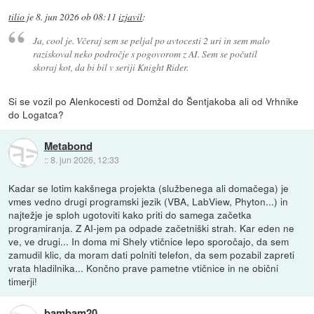
tilio
je
8. jun 2026 ob 08:11
izjavil
:
Ja, cool je. Včeraj sem se peljal po avtocesti 2 uri in sem malo
raziskoval neko področje s pogovorom z AI. Sem se počutil
skoraj kot, da bi bil v seriji Knight Rider.
Si se vozil po Alenkocesti od Domžal do Šentjakoba ali od Vrhnike
do Logatca?
Metabond
::
8. jun 2026, 12:33
Kadar se lotim kakšnega projekta (službenega ali domačega) je
vmes vedno drugi programski jezik (VBA, LabView, Phyton...) in
najtežje je sploh ugotoviti kako priti do samega začetka
programiranja. Z AI-jem pa odpade začetniški strah. Kar eden ne
ve, ve drugi... In doma mi Shely vtičnice lepo sporočajo, da sem
zamudil klic, da moram dati polniti telefon, da sem pozabil zapreti
vrata hladilnika... Končno prave pametne vtičnice in ne obični
timerji!
bambam20