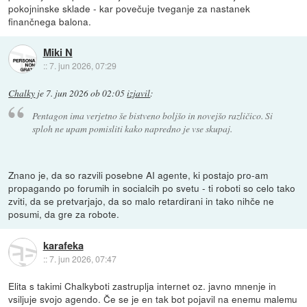
pokojninske sklade - kar povečuje tveganje za nastanek
finančnega balona.
Miki N
::
7. jun 2026, 07:29
Chalky
je
7. jun 2026 ob 02:05
izjavil
:
Pentagon ima verjetno še bistveno boljšo in novejšo različico. Si
sploh ne upam pomisliti kako napredno je vse skupaj.
Znano je, da so razvili posebne AI agente, ki postajo pro-am
propagando po forumih in socialcih po svetu - ti roboti so celo tako
zviti, da se pretvarjajo, da so malo retardirani in tako nihče ne
posumi, da gre za robote.
karafeka
::
7. jun 2026, 07:47
Elita s takimi Chalkyboti zastruplja internet oz. javno mnenje in
vsiljuje svojo agendo. Če se je en tak bot pojavil na enemu malemu