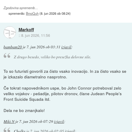
Zgodovina sprememb…
spremenilo:
BmoQuh
(
8. jun 2026 ob 08:24
)
Markoff
::
8. jun 2026, 11:56
bambam20
je
7. jun 2026 ob 03:31
izjavil
:
Z drugo besedo, veliko bo presežka delovne sile.
To so futuristi govorili za čisto vsako inovacijo. In za čisto vsako se
je izkazalo diametralno nasprotno.
Če tokrat napovednikom uspe, bo John Connor potreboval zelo
veliko vojakov - pešadije, pilotov dronov, člane Judean People's
Front Suicide Squada itd.
Dela ne bo zmanjkalo!
Miki N
je
7. jun 2026 ob 07:29
izjavil
:
Chalky
je
7. jun 2026 ob 02:05
izjavil
: