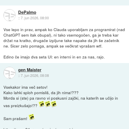
DePalmo
::
7. jun 2026, 08:00
Vse lepo in prav, ampak ko Clauda uporabljam za programirat (nad
ChatGPT sem itak obupal), ni tako vsemogočen, ga je treba kar
držat na kratko, drugače izpljune take napake da jih še začetnik
ne. Sicer zelo pomaga, ampak se večkrat vprašam wtf.
Edino če imajo dva seta UI: en interni in en za nas, rajo.
gen Maister
::
7. jun 2026, 08:08
Vsekakor ima več setov!
Kako lahki sploh pomisliš, da jih nima!???
Morda si (ste) pa ravno vi poskusni zajčki, na katerih se učijo in
vas preizkušajo!??
Sam prašam!