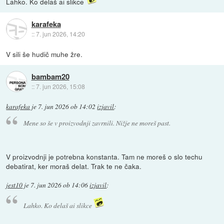
Lahko. Ko delaš ai slikce
karafeka
::
7. jun 2026, 14:20
V sili še hudič muhe žre.
bambam20
::
7. jun 2026, 15:08
karafeka
je
7. jun 2026 ob 14:02
izjavil
:
Mene so še v proizvodnji zavrnili. Nižje ne moreš past.
V proizvodnji je potrebna konstanta. Tam ne moreš o slo techu
debatirat, ker moraš delat. Trak te ne čaka.
jest10
je
7. jun 2026 ob 14:06
izjavil
:
Lahko. Ko delaš ai slikce