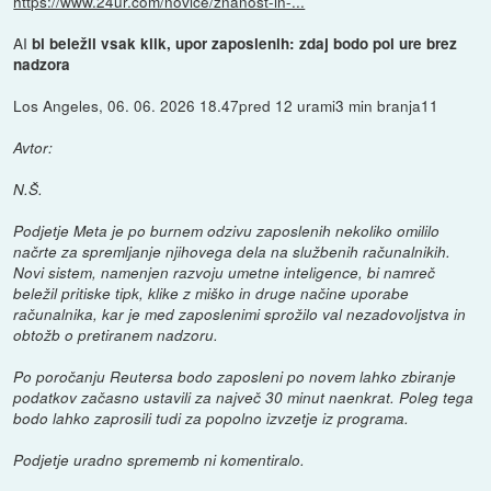
https://www.24ur.com/novice/znanost-in-...
AI
bi beležil vsak klik, upor zaposlenih: zdaj bodo pol ure brez
nadzora
Los Angeles, 06. 06. 2026 18.47pred 12 urami3 min branja11
Avtor:
N.Š.
Podjetje Meta je po burnem odzivu zaposlenih nekoliko omililo
načrte za spremljanje njihovega dela na službenih računalnikih.
Novi sistem, namenjen razvoju umetne inteligence, bi namreč
beležil pritiske tipk, klike z miško in druge načine uporabe
računalnika, kar je med zaposlenimi sprožilo val nezadovoljstva in
obtožb o pretiranem nadzoru.
Po poročanju Reutersa bodo zaposleni po novem lahko zbiranje
podatkov začasno ustavili za največ 30 minut naenkrat. Poleg tega
bodo lahko zaprosili tudi za popolno izvzetje iz programa.
Podjetje uradno sprememb ni komentiralo.