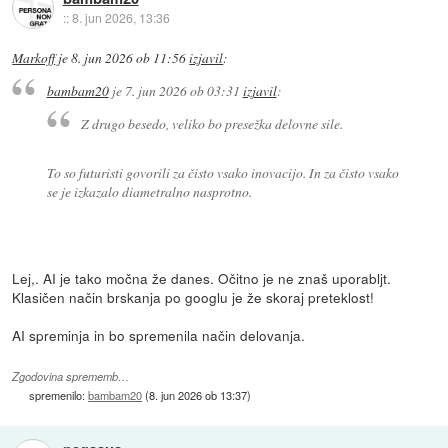
::
8. jun 2026, 13:36
Markoff
je
8. jun 2026 ob 11:56
izjavil
:
bambam20
je
7. jun 2026 ob 03:31
izjavil
:
Z drugo besedo, veliko bo presežka delovne sile.
To so futuristi govorili za čisto vsako inovacijo. In za čisto vsako
se je izkazalo diametralno nasprotno.
Lej,. AI je tako močna že danes. Očitno je ne znaš uporabljt.
Klasičen način brskanja po googlu je že skoraj preteklost!
AI spreminja in bo spremenila način delovanja.
Zgodovina sprememb…
spremenilo:
bambam20
(
8. jun 2026 ob 13:37
)