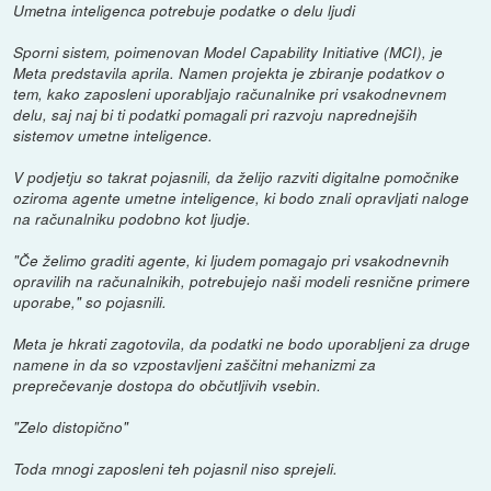
Umetna inteligenca potrebuje podatke o delu ljudi
Sporni sistem, poimenovan Model Capability Initiative (MCI), je
Meta predstavila aprila. Namen projekta je zbiranje podatkov o
tem, kako zaposleni uporabljajo računalnike pri vsakodnevnem
delu, saj naj bi ti podatki pomagali pri razvoju naprednejših
sistemov umetne inteligence.
V podjetju so takrat pojasnili, da želijo razviti digitalne pomočnike
oziroma agente umetne inteligence, ki bodo znali opravljati naloge
na računalniku podobno kot ljudje.
"Če želimo graditi agente, ki ljudem pomagajo pri vsakodnevnih
opravilih na računalnikih, potrebujejo naši modeli resnične primere
uporabe," so pojasnili.
Meta je hkrati zagotovila, da podatki ne bodo uporabljeni za druge
namene in da so vzpostavljeni zaščitni mehanizmi za
preprečevanje dostopa do občutljivih vsebin.
"Zelo distopično"
Toda mnogi zaposleni teh pojasnil niso sprejeli.