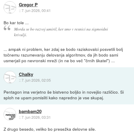
Gregor P
::
7. jun 2026, 00:41
Bo kar tole ...
Morda se bo razvoj umiril, ker smo v resnici na sigmoidni
krivulji.
... ampak ni problem, ker zdaj se bodo raziskovalci posvetili bolj
točnemu razumevanju delovanja algoritmov, da jih bodo sami
usmerjali po nevronski mreži (in ne bo več "črnih škatel") ...
Chalky
::
7. jun 2026, 02:05
Pentagon ima verjetno še bistveno boljšo in novejšo različico. Si
sploh ne upam pomisliti kako napredno je vse skupaj.
bambam20
::
7. jun 2026, 03:31
Z drugo besedo, veliko bo presežka delovne sile.