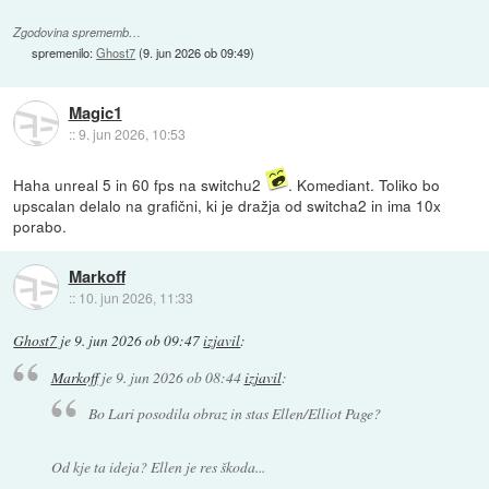
Zgodovina sprememb…
spremenilo:
Ghost7
(
9. jun 2026 ob 09:49
)
Magic1
::
9. jun 2026, 10:53
Haha unreal 5 in 60 fps na switchu2
. Komediant. Toliko bo
upscalan delalo na grafični, ki je dražja od switcha2 in ima 10x
porabo.
Markoff
::
10. jun 2026, 11:33
Ghost7
je
9. jun 2026 ob 09:47
izjavil
:
Markoff
je
9. jun 2026 ob 08:44
izjavil
:
Bo Lari posodila obraz in stas Ellen/Elliot Page?
Od kje ta ideja? Ellen je res škoda...