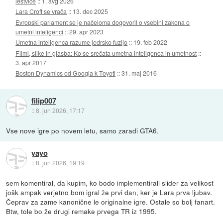
lestvice
::
1. avg 2026
Lara Croft se vrača
::
13. dec 2025
Evropski parlament se je načeloma dogovoril o vsebini zakona o
umetni inteligenci
::
29. apr 2023
Umetna inteligenca razume jedrsko fuzijo
::
19. feb 2022
Filmi, slike in glasba: Ko se srečata umetna inteligenca in umetnost
::
3. apr 2017
Boston Dynamics od Googla k Toyoti
::
31. maj 2016
filip007
::
8. jun 2026, 17:17
Vse nove igre po novem letu, samo zaradi GTA6.
yayo
::
8. jun 2026, 19:19
sem komentiral, da kupim, ko bodo implementirali slider za velikost
jošk ampak verjetno bom igral že prvi dan, ker je Lara prva ljubav.
Čeprav za zame kanonične le originalne igre. Ostale so bolj fanart.
Btw, tole bo že drugi remake prvega TR iz 1995.