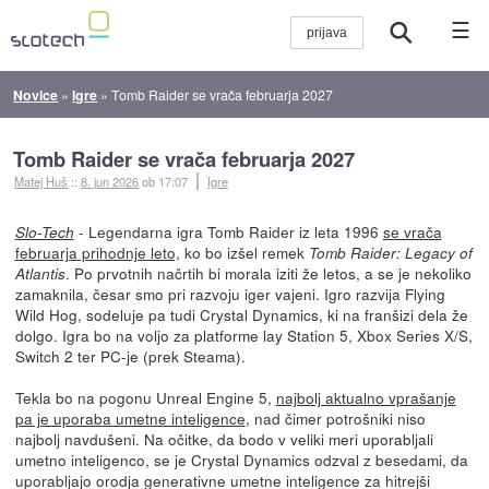
☰
Novice
»
Igre
»
Tomb Raider se vrača februarja 2027
Tomb Raider se vrača februarja 2027
Matej Huš
::
8. jun 2026
ob 17:07
Igre
- Legendarna igra Tomb Raider iz leta 1996
se vrača
Slo-Tech
februarja prihodnje leto,
ko bo izšel remek
Tomb Raider: Legacy of
. Po prvotnih načrtih bi morala iziti že letos, a se je nekoliko
Atlantis
zamaknila, česar smo pri razvoju iger vajeni. Igro razvija Flying
Wild Hog, sodeluje pa tudi Crystal Dynamics, ki na franšizi dela že
dolgo. Igra bo na voljo za platforme lay Station 5, Xbox Series X/S,
Switch 2 ter PC-je (prek Steama).
Tekla bo na pogonu Unreal Engine 5,
najbolj aktualno vprašanje
pa je uporaba umetne inteligence
, nad čimer potrošniki niso
najbolj navdušeni. Na očitke, da bodo v veliki meri uporabljali
umetno inteligenco, se je Crystal Dynamics odzval z besedami, da
uporabljajo orodja generativne umetne inteligence za hitrejši