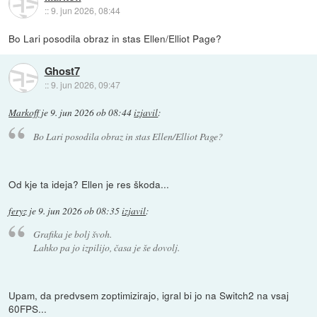
::
9. jun 2026, 08:44
Bo Lari posodila obraz in stas Ellen/Elliot Page?
Ghost7
::
9. jun 2026, 09:47
Markoff
je
9. jun 2026 ob 08:44
izjavil
:
Bo Lari posodila obraz in stas Ellen/Elliot Page?
Od kje ta ideja? Ellen je res škoda...
feryz
je
9. jun 2026 ob 08:35
izjavil
:
Grafika je bolj švoh.
Lahko pa jo izpilijo, časa je še dovolj.
Upam, da predvsem zoptimizirajo, igral bi jo na Switch2 na vsaj
60FPS...