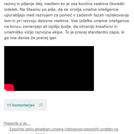
razvoj in piljenje idej, medtem ko je vsa končna vsebina človeški
izdelek. Na Steamu pa piše, da se orodja umetne inteligence
uporabljajo med razvojem za pomoč v začetnih fazah raziskovanja
tem in pri razvoju delovne vsebine. Vse izdelke umetne inteligence
na koncu zamenjajo ali izpilijo ljudje, da ohranijo kreativno in
umetniško vizijo razvojne ekipe. To je precej standardni zapis, ki
ga ima danes že precej iger.
11 komentarjev
Preberite si še…
Založniki želijo skladbam umetne inteligence preprečiti uvrstitev na