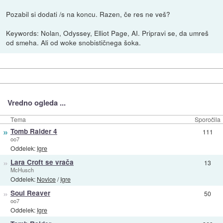
Pozabil si dodati /s na koncu. Razen, če res ne veš?
Keywords: Nolan, Odyssey, Elliot Page, AI. Pripravi se, da umreš
od smeha. Ali od woke snobističnega šoka.
Vredno ogleda ...
Tema
Sporočila
»
Tomb Raider 4
111
oo7
Oddelek:
Igre
»
Lara Croft se vrača
13
McHusch
Oddelek:
Novice
/
Igre
»
Soul Reaver
50
oo7
Oddelek:
Igre