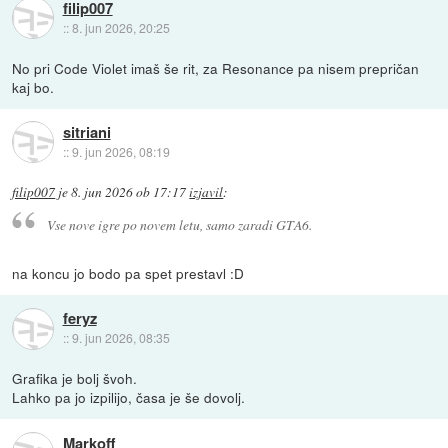
filip007
::
8. jun 2026, 20:25
No pri Code Violet imaš še rit, za Resonance pa nisem prepričan
kaj bo.
sitriani
::
9. jun 2026, 08:19
filip007
je
8. jun 2026 ob 17:17
izjavil
:
Vse nove igre po novem letu, samo zaradi GTA6.
na koncu jo bodo pa spet prestavl :D
feryz
::
9. jun 2026, 08:35
Grafika je bolj švoh.
Lahko pa jo izpilijo, časa je še dovolj.
Markoff