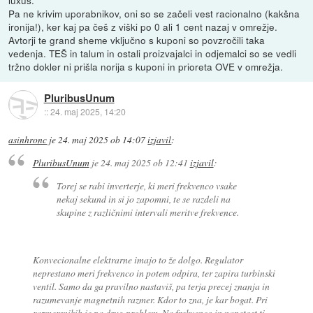
Pa ne krivim uporabnikov, oni so se začeli vest racionalno (kakšna
ironija!), ker kaj pa češ z viški po 0 ali 1 cent nazaj v omrežje.
Avtorji te grand sheme vključno s kuponi so povzročili taka
vedenja. TEŠ in talum in ostali proizvajalci in odjemalci so se vedli
tržno dokler ni prišla norija s kuponi in prioreta OVE v omrežja.
PluribusUnum
::
24. maj 2025, 14:20
asinhronc
je
24. maj 2025 ob 14:07
izjavil
:
PluribusUnum
je
24. maj 2025 ob 12:41
izjavil
:
Torej se rabi inverterje, ki meri frekvenco vsake
nekaj sekund in si jo zapomni, te se razdeli na
skupine z različnimi intervali meritve frekvence.
Konvecionalne elektrarne imajo to že dolgo. Regulator
neprestano meri frekvenco in potem odpira, ter zapira turbinski
ventil. Samo da ga pravilno nastaviš, pa terja precej znanja in
razumevanje magnetnih razmer. Kdor to zna, je kar bogat. Pri
razmersnikih je pa drug problem. Na frekvenco in napetost ti