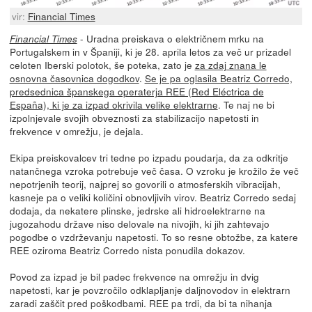
vir:
Financial Times
- Uradna preiskava o električnem mrku na
Financial Times
Portugalskem in v Španiji, ki je 28. aprila letos za več ur prizadel
celoten Iberski polotok, še poteka, zato je
za zdaj znana le
osnovna časovnica dogodkov
.
Se je pa oglasila Beatriz Corredo,
predsednica španskega operaterja REE (Red Eléctrica de
España), ki je za izpad okrivila velike elektrarne
. Te naj ne bi
izpolnjevale svojih obveznosti za stabilizacijo napetosti in
frekvence v omrežju, je dejala.
Ekipa preiskovalcev tri tedne po izpadu poudarja, da za odkritje
natančnega vzroka potrebuje več časa. O vzroku je krožilo že več
nepotrjenih teorij, najprej so govorili o atmosferskih vibracijah,
kasneje pa o veliki količini obnovljivih virov. Beatriz Corredo sedaj
dodaja, da nekatere plinske, jedrske ali hidroelektrarne na
jugozahodu države niso delovale na nivojih, ki jih zahtevajo
pogodbe o vzdrževanju napetosti. To so resne obtožbe, za katere
REE oziroma Beatriz Corredo nista ponudila dokazov.
Povod za izpad je bil padec frekvence na omrežju in dvig
napetosti, kar je povzročilo odklapljanje daljnovodov in elektrarn
zaradi zaščit pred poškodbami. REE pa trdi, da bi ta nihanja