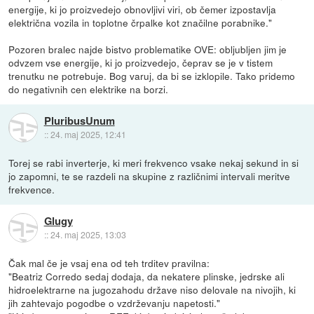
energije, ki jo proizvedejo obnovljivi viri, ob čemer izpostavlja
električna vozila in toplotne črpalke kot značilne porabnike."
Pozoren bralec najde bistvo problematike OVE: obljubljen jim je
odvzem vse energije, ki jo proizvedejo, čeprav se je v tistem
trenutku ne potrebuje. Bog varuj, da bi se izklopile. Tako pridemo
do negativnih cen elektrike na borzi.
PluribusUnum
::
24. maj 2025, 12:41
Torej se rabi inverterje, ki meri frekvenco vsake nekaj sekund in si
jo zapomni, te se razdeli na skupine z različnimi intervali meritve
frekvence.
Glugy
::
24. maj 2025, 13:03
Čak mal če je vsaj ena od teh trditev pravilna:
"Beatriz Corredo sedaj dodaja, da nekatere plinske, jedrske ali
hidroelektrarne na jugozahodu države niso delovale na nivojih, ki
jih zahtevajo pogodbe o vzdrževanju napetosti."