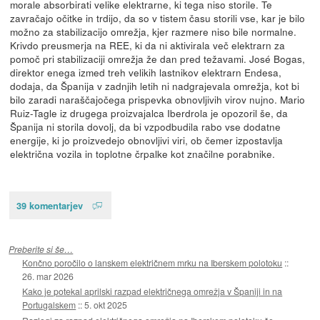
morale absorbirati velike elektrarne, ki tega niso storile. Te
zavračajo očitke in trdijo, da so v tistem času storili vse, kar je bilo
možno za stabilizacijo omrežja, kjer razmere niso bile normalne.
Krivdo preusmerja na REE, ki da ni aktivirala več elektrarn za
pomoč pri stabilizaciji omrežja že dan pred težavami. José Bogas,
direktor enega izmed treh velikih lastnikov elektrarn Endesa,
dodaja, da Španija v zadnjih letih ni nadgrajevala omrežja, kot bi
bilo zaradi naraščajočega prispevka obnovljivih virov nujno. Mario
Ruiz-Tagle iz drugega proizvajalca Iberdrola je opozoril še, da
Španija ni storila dovolj, da bi vzpodbudila rabo vse dodatne
energije, ki jo proizvedejo obnovljivi viri, ob čemer izpostavlja
električna vozila in toplotne črpalke kot značilne porabnike.
39 komentarjev
Preberite si še…
Končno poročilo o lanskem električnem mrku na Iberskem polotoku
::
26. mar 2026
Kako je potekal aprilski razpad električnega omrežja v Španiji in na
Portugalskem
::
5. okt 2025