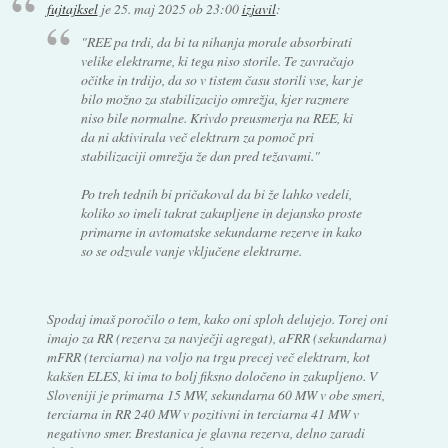
fujtajksel
je
25. maj 2025 ob 23:00
izjavil
:
"REE pa trdi, da bi ta nihanja morale absorbirati
velike elektrarne, ki tega niso storile. Te zavračajo
očitke in trdijo, da so v tistem času storili vse, kar je
bilo možno za stabilizacijo omrežja, kjer razmere
niso bile normalne. Krivdo preusmerja na REE, ki
da ni aktivirala več elektrarn za pomoč pri
stabilizaciji omrežja že dan pred težavami."
Po treh tednih bi pričakoval da bi že lahko vedeli,
koliko so imeli takrat zakupljene in dejansko proste
primarne in avtomatske sekundarne rezerve in kako
so se odzvale vanje vključene elektrarne.
Spodaj imaš poročilo o tem, kako oni sploh delujejo. Torej oni
imajo za RR (rezerva za navječji agregat), aFRR (sekundarna)
mFRR (terciarna) na voljo na trgu precej več elektrarn, kot
kakšen ELES, ki ima to bolj fiksno določeno in zakupljeno. V
Sloveniji je primarna 15 MW, sekundarna 60 MW v obe smeri,
terciarna in RR 240 MW v pozitivni in terciarna 41 MW v
negativno smer. Brestanica je glavna rezerva, delno zaradi