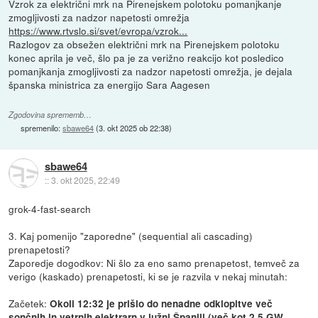
Vzrok za električni mrk na Pirenejskem polotoku pomanjkanje
zmogljivosti za nadzor napetosti omrežja
https://www.rtvslo.si/svet/evropa/vzrok...
Razlogov za obsežen električni mrk na Pirenejskem polotoku
konec aprila je več, šlo pa je za verižno reakcijo kot posledico
pomanjkanja zmogljivosti za nadzor napetosti omrežja, je dejala
španska ministrica za energijo Sara Aagesen
Zgodovina sprememb…
spremenilo:
sbawe64
(
3. okt 2025 ob 22:38
)
sbawe64
::
3. okt 2025, 22:49
grok-4-fast-search
3. Kaj pomenijo "zaporedne" (sequential ali cascading)
prenapetosti?
Zaporedje dogodkov: Ni šlo za eno samo prenapetost, temveč za
verigo (kaskado) prenapetosti, ki se je razvila v nekaj minutah:
Začetek:
Okoli 12:32 je prišlo do nenadne odklopitve več
sončnih in vetrnih elektrarn v južni Španiji (več kot 2,5 GW