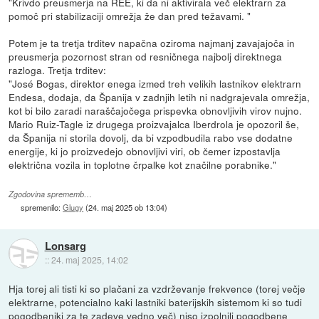
"Krivdo preusmerja na REE, ki da ni aktivirala več elektrarn za
pomoč pri stabilizaciji omrežja že dan pred težavami. "
Potem je ta tretja trditev napačna oziroma najmanj zavajajoča in
preusmerja pozornost stran od resničnega najbolj direktnega
razloga. Tretja trditev:
"José Bogas, direktor enega izmed treh velikih lastnikov elektrarn
Endesa, dodaja, da Španija v zadnjih letih ni nadgrajevala omrežja,
kot bi bilo zaradi naraščajočega prispevka obnovljivih virov nujno.
Mario Ruiz-Tagle iz drugega proizvajalca Iberdrola je opozoril še,
da Španija ni storila dovolj, da bi vzpodbudila rabo vse dodatne
energije, ki jo proizvedejo obnovljivi viri, ob čemer izpostavlja
električna vozila in toplotne črpalke kot značilne porabnike."
Zgodovina sprememb…
spremenilo:
Glugy
(
24. maj 2025 ob 13:04
)
Lonsarg
::
24. maj 2025, 14:02
Hja torej ali tisti ki so plačani za vzdrževanje frekvence (torej večje
elektrarne, potencialno kaki lastniki baterijskih sistemom ki so tudi
pogodbeniki za te zadeve vedno več) niso izpolnili pogodbene