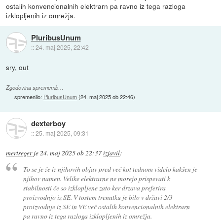
ostalih konvencionalnih elektrarn pa ravno iz tega razloga
izklopljenih iz omrežja.
PluribusUnum
::
24. maj 2025, 22:42
sry, out
Zgodovina sprememb…
spremenilo:
PluribusUnum
(
24. maj 2025 ob 22:46
)
dexterboy
::
25. maj 2025, 09:31
mertseger
je
24. maj 2025 ob 22:37
izjavil
:
To se je že iz njihovih objav pred več kot tednom videlo kakšen je
njihov namen. Velike elektrarne ne morejo prispevati k
stabilnosti če so izklopljene zato ker drzava preferira
proizvodnjo iz SE. V tostem trenutku je bilo v državi 2/3
proizvodnje iz SE in VE več ostalih konvencionalnih elektrarn
pa ravno iz tega razloga izklopljenih iz omrežja.