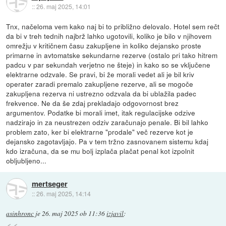
::
26. maj 2025, 14:01
Tnx, načeloma vem kako naj bi to približno delovalo. Hotel sem rečt
da bi v treh tednih najbrž lahko ugotovili, koliko je bilo v njihovem
omrežju v kritičnem času zakupljene in koliko dejansko proste
primarne in avtomatske sekundarne rezerve (ostalo pri tako hitrem
padcu v par sekundah verjetno ne šteje) in kako so se vključene
elektrarne odzvale. Se pravi, bi že morali vedet ali je bil kriv
operater zaradi premalo zakupljene rezerve, ali se mogoče
zakupljena rezerva ni ustrezno odzvala da bi ublažila padec
frekvence. Ne da še zdaj prekladajo odgovornost brez
argumentov. Podatke bi morali imet, itak regulacijske odzive
nadzirajo in za neustrezen odziv zaračunajo penale. Bi bil lahko
problem zato, ker bi elektrarne "prodale" več rezerve kot je
dejansko zagotavljajo. Pa v tem tržno zasnovanem sistemu kdaj
kdo izračuna, da se mu bolj izplača plačat penal kot izpolnit
obljubljeno...
mertseger
::
26. maj 2025, 14:14
asinhronc
je
26. maj 2025 ob 11:36
izjavil
: