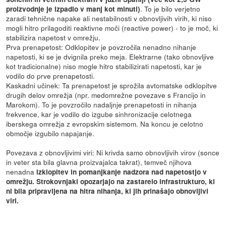
. To je bilo verjetno
proizvodnje je izpadlo v manj kot minuti)
zaradi tehnične napake ali nestabilnosti v obnovljivih virih, ki niso
mogli hitro prilagoditi reaktivne moči (reactive power) - to je moč, ki
stabilizira napetost v omrežju.
Prva prenapetost: Odklopitev je povzročila nenadno nihanje
napetosti, ki se je dvignila preko meja. Elektrarne (tako obnovljive
kot tradicionalne) niso mogle hitro stabilizirati napetosti, kar je
vodilo do prve prenapetosti.
Kaskadni učinek: Ta prenapetost je sprožila avtomatske odklopitve
drugih delov omrežja (npr. medomrežne povezave s Francijo in
Marokom). To je povzročilo nadaljnje prenapetosti in nihanja
frekvence, kar je vodilo do izgube sinhronizacije celotnega
iberskega omrežja z evropskim sistemom. Na koncu je celotno
območje izgubilo napajanje.
Povezava z obnovljivimi viri: Ni krivda samo obnovljivih virov (sonce
in veter sta bila glavna proizvajalca takrat), temveč njihova
nenadna
izklopitev in pomanjkanje nadzora nad napetostjo v
omrežju. Strokovnjaki opozarjajo na zastarelo infrastrukturo, ki
ni bila pripravljena na hitra nihanja, ki jih prinašajo obnovljivi
viri.