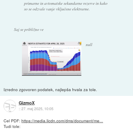
primarne in avtomatske sekundarne rezerve in kako
so se odzvale vanje vključene elektrarne.
Saj se približno ve
null
Izredno zgovoren podatek, najlepša hvala za tole.
GizmoX
::
27. maj 2025, 10:05
Cel PDF:
https://media.licdn.com/dms/document/me...
Tudi tole: