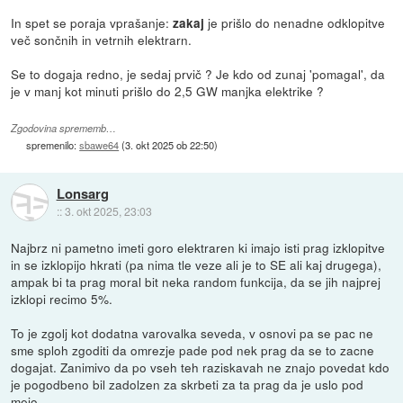
In spet se poraja vprašanje:
je prišlo do nenadne odklopitve
zakaj
več sončnih in vetrnih elektrarn.
Se to dogaja redno, je sedaj prvič ? Je kdo od zunaj 'pomagal', da
je v manj kot minuti prišlo do 2,5 GW manjka elektrike ?
Zgodovina sprememb…
spremenilo:
sbawe64
(
3. okt 2025 ob 22:50
)
Lonsarg
::
3. okt 2025, 23:03
Najbrz ni pametno imeti goro elektraren ki imajo isti prag izklopitve
in se izklopijo hkrati (pa nima tle veze ali je to SE ali kaj drugega),
ampak bi ta prag moral bit neka random funkcija, da se jih najprej
izklopi recimo 5%.
To je zgolj kot dodatna varovalka seveda, v osnovi pa se pac ne
sme sploh zgoditi da omrezje pade pod nek prag da se to zacne
dogajat. Zanimivo da po vseh teh raziskavah ne znajo povedat kdo
je pogodbeno bil zadolzen za skrbeti za ta prag da je uslo pod
mejo.