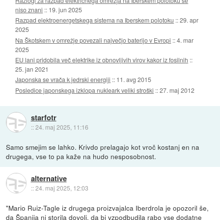
Razlogi za razpad električnega omrežja na Iberskem polotoku še
niso znani
::
19. jun 2025
Razpad elektroenergetskega sistema na Iberskem polotoku
::
29. apr
2025
Na Škotskem v omrežje povezali največjo baterijo v Evropi
::
4. mar
2025
EU lani pridobila več elektrike iz obnovljivih virov kakor iz fosilnih
::
25. jan 2021
Japonska se vrača k jedrski energiji
::
11. avg 2015
Posledice japonskega izklopa nukleark veliki stroški
::
27. maj 2012
starfotr
::
24. maj 2025, 11:16
Samo smejim se lahko. Krivdo prelagajo kot vroč kostanj en na
drugega, vse to pa kaže na hudo nesposobnost.
alternative
::
24. maj 2025, 12:03
"Mario Ruiz-Tagle iz drugega proizvajalca Iberdrola je opozoril še,
da Španija ni storila dovolj, da bi vzpodbudila rabo vse dodatne