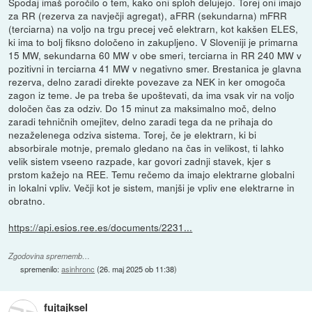
Spodaj imaš poročilo o tem, kako oni sploh delujejo. Torej oni imajo
za RR (rezerva za navječji agregat), aFRR (sekundarna) mFRR
(terciarna) na voljo na trgu precej več elektrarn, kot kakšen ELES,
ki ima to bolj fiksno določeno in zakupljeno. V Sloveniji je primarna
15 MW, sekundarna 60 MW v obe smeri, terciarna in RR 240 MW v
pozitivni in terciarna 41 MW v negativno smer. Brestanica je glavna
rezerva, delno zaradi direkte povezave za NEK in ker omogoča
zagon iz teme. Je pa treba še upoštevati, da ima vsak vir na voljo
določen čas za odziv. Do 15 minut za maksimalno moč, delno
zaradi tehničnih omejitev, delno zaradi tega da ne prihaja do
nezaželenega odziva sistema. Torej, če je elektrarn, ki bi
absorbirale motnje, premalo gledano na čas in velikost, ti lahko
velik sistem vseeno razpade, kar govori zadnji stavek, kjer s
prstom kažejo na REE. Temu rečemo da imajo elektrarne globalni
in lokalni vpliv. Večji kot je sistem, manjši je vpliv ene elektrarne in
obratno.
https://api.esios.ree.es/documents/2231...
Zgodovina sprememb…
spremenilo:
asinhronc
(
26. maj 2025 ob 11:38
)
fujtajksel