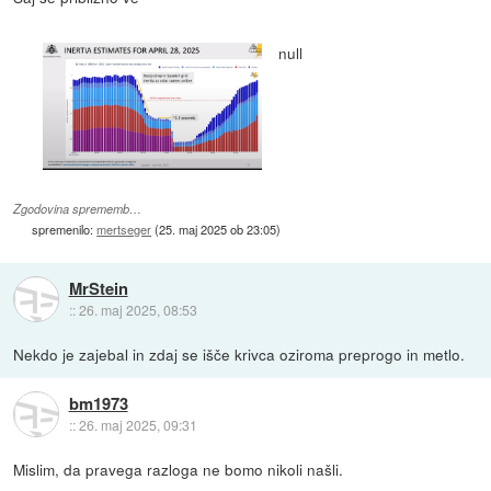
null
Zgodovina sprememb…
spremenilo:
mertseger
(
25. maj 2025 ob 23:05
)
MrStein
::
26. maj 2025, 08:53
Nekdo je zajebal in zdaj se išče krivca oziroma preprogo in metlo.
bm1973
::
26. maj 2025, 09:31
Mislim, da pravega razloga ne bomo nikoli našli.