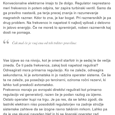
Konvecionalne elektrarne imajo to že dolgo. Regulator neprestano
meri frekvenco in potem odpira, ter zapira turbinski ventil. Samo da
ga pravilno nastaviš, pa terja precej znanja in razumevanje
magnetnih razmer. Kdor to zna, je kar bogat. Pri razmersnikih je pa
drug problem. Na frekvenco in napetost ti najbolj vplivaš z delovno
in jalovo energijo. Če ne moreš to spreminjati, noben razmernik kaj
dosti ne pomaga.
Čak mal če je vsaj ena od teh trditev pravilna:
Vse izjave so na nivoju, kot je omenil starfotr in je sedaj le še večja
zmeda. Če ti pada frekvenca, zakaj boš napetost reguliral?
Odreagirati mora primarna regulacijo. Ko ne zaleže, odreagira
sekundarna, ki je avtomatska in jo nadzira operater sistema. Če še
ta ne zaleže, pa posežejo po tercirarni, oziroma ročni rezervi, ki
lahko tudi preskoči avtomatsko.
Frekvenco morajo po evropski direktivi regulirati kot primarno
regulacijo vsi generatorji, razen če je podan razlog za izjemo.
Ostalo operater kupi na trgu. Je pa res, da se lahko zgodi, da
lastniki elektrarn niso posodobili regulatorjev na zadnje strožje
sistemske zahteve da se izogne ravno takšnim mrkom. Lahko pa
da je vse skupaj navaden blef in bi se španski operater rad