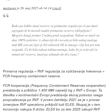
mertseger
je
26. maj 2025 ob 14:14
izjavil
:
Kako pa lahko imaš rezervo za primarno regulacijo če pa imaš
agregate ki bi morali nuditi primarno rezervo izklopljene?.
Mogoče drugi primer 2 tedna pred razpadom. Takrat so imeli en
dan 100% pokritov iz obnovljivih (seveda je bilo nekaj malega
tudi HE zraven) kjer je bil odstotek SE še mnogo višji kot pri tem
razpadu. Če bi bila takrat takšna motnja, kako bi jo reševali če
nimaš nič rezerve, imaš pa sekundo do dve časa.?
Primarna regulacija = RVF regulacija za vzdrževanje frekvence =
FCR frequency containment reserve.
FCR kooperacija (Frequency Containment Reserves cooperation)
predstavlja s približno 1.400 MW največji trg z RVF v Evropi. Ta
številka v kontinentalni Evropi predstavlja skoraj polovico vsega
povpraševanja po RVF. V prvem četrtletju 2021 se je v proces
izmenjave RVF operativno priključil tudi ELES. Skupaj je v tem
konzorciju nakupa 9 držav. ELES bo za leto 2025 zakupil RVF