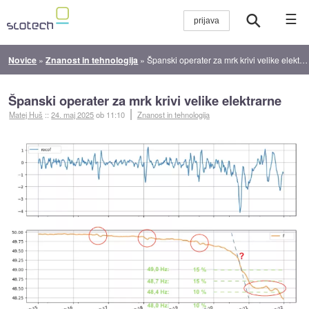
☰
Novice
»
Znanost in tehnologija
»
Španski operater za mrk krivi velike elektrarne
Španski operater za mrk krivi velike elektrarne
Matej Huš
::
24. maj 2025
ob 11:10
Znanost in tehnologija