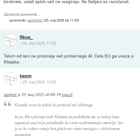
birokrate, ostali sploh več ne reagirajo. Še Italijani so razočarali.
Zgodovina sprememb…
spremenilo:
asinhronc
(
25. maj 2025 ob 11:00
)
fikus_
::
25. maj 2025, 11:52
Talum od lani ne proizvaja več primarnega Al. Cela EU ga uvaza s
Kitajske.
twom
::
25. maj 2025, 15:02
starfotr
je
25. maj 2025 ob 09:39
izjavil
:
Grande reset še nikoli ni prinesel nič dobrega.
In ja, Eles plačuje tudi Talumu in podobnim da za nekaj časa
ugasnejo največje porabnike in s tem razbremenijo omrežje, ker
je to še vedno ceneje kot plačevat vršno energijo v določenem
momentu.