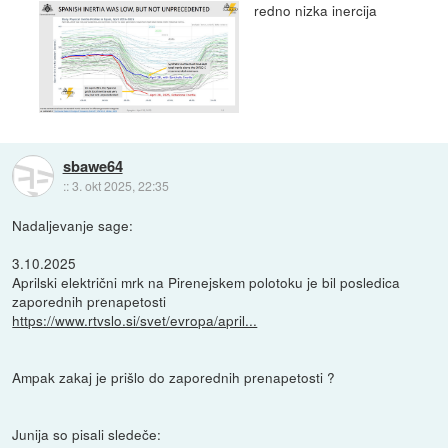
redno nizka inercija
sbawe64
::
3. okt 2025, 22:35
Nadaljevanje sage:
3.10.2025
Aprilski električni mrk na Pirenejskem polotoku je bil posledica
zaporednih prenapetosti
https://www.rtvslo.si/svet/evropa/april...
Ampak zakaj je prišlo do zaporednih prenapetosti ?
Junija so pisali sledeče: