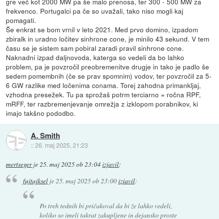
gre več kot 2000 MW pa še malo prenosa, ter 300 - 500 MW za
frekvenco. Portugalci pa če so uvažali, tako niso mogli kaj
pomagati.
Še enkrat se bom vrnil v leto 2021. Med prvo domino, izpadom
zbiralk in uradno ločitev sinhrone cone, je minilo 43 sekund. V tem
času se je sistem sam pobiral zaradi pravil sinhrone cone.
Naknadni izpad daljnovoda, katerga so vedeli da bo lahko
problem, pa je povzročil preobremenitve drugje in tako je padlo še
sedem pomembnih (če se prav spomnim) vodov, ter povzročil za 5-
6 GW razlike med ločenima conama. Torej zahodna primankljaj,
vzhodna presežek. Tu pa sprožaš potrm terciarno = ročna RPF,
mRFF, ter razbremenjevanje omrežja z izklopom porabnikov, ki
imajo takšno pododbo.
A. Smith
::
26. maj 2025, 21:23
mertseger
je
25. maj 2025 ob 23:04
izjavil
:
fujtajksel
je
25. maj 2025 ob 23:00
izjavil
:
Po treh tednih bi pričakoval da bi že lahko vedeli,
koliko so imeli takrat zakupljene in dejansko proste