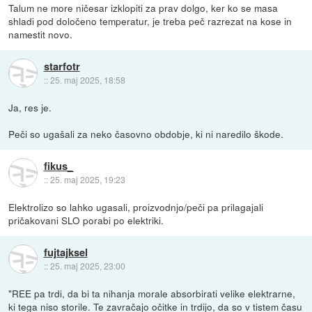
Talum ne more ničesar izklopiti za prav dolgo, ker ko se masa
shladi pod določeno temperatur, je treba peč razrezat na kose in
namestit novo.
starfotr
::
25. maj 2025, 18:58
Ja, res je.
Peči so ugašali za neko časovno obdobje, ki ni naredilo škode.
fikus_
::
25. maj 2025, 19:23
Elektrolizo so lahko ugasali, proizvodnjo/peči pa prilagajali
pričakovani SLO porabi po elektriki.
fujtajksel
::
25. maj 2025, 23:00
"REE pa trdi, da bi ta nihanja morale absorbirati velike elektrarne,
ki tega niso storile. Te zavračajo očitke in trdijo, da so v tistem času