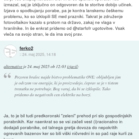
izmazal, saj je izključno on odgovoren da te storitve dobijo učinek.
Izjava o spodbujanju porabe, pa je kontra lanskemu češkemu
problemu, ko so izklopili SE med prazniki. Takrat je združenje
fotovoltaikov kazalo s prstom na državo, zakaj ne vlaga v
hranilnike. In še enkrat pridemo od @starfofr ugotovitve. Vsak
vleča na svojo stran, le da ima svoj prav.
ferko2
::
24. maj 2025, 14:18
alternative
je
24. maj 2025 ob 12:03
izjavil
:
Pozoren bralec najde bistvo problematike OVE: obljubljen jim
je odvzem vse energije, ki jo proizvedejo, čeprav se je v tistem
trenutku ne potrebuje. Bog varuj, da bi se izklopile. Tako
pridemo do negativnih cen elektrike na borzi.
Ja, to je bil tudi predkoronski "zeleni" prehod pri slo gospodinjskih
porabnikih. Kar naenkrat so se vsi začeli vest (i)racionalno in
dodajali porabnike, od talnega gretja dovoza do nepokritih
ogrevanih bazenov ker so bili viški ničvredni in so pač raje kurli za
luxus.