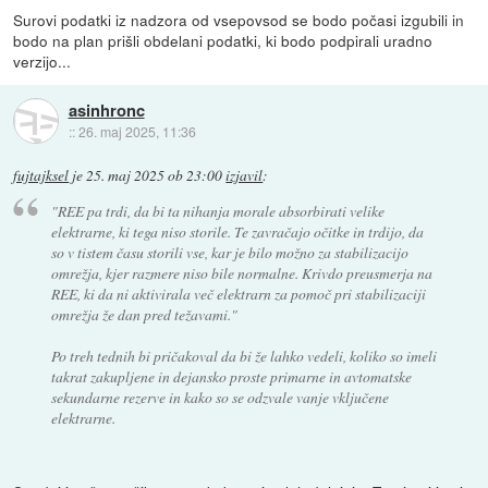
Surovi podatki iz nadzora od vsepovsod se bodo počasi izgubili in
bodo na plan prišli obdelani podatki, ki bodo podpirali uradno
verzijo...
asinhronc
::
26. maj 2025, 11:36
fujtajksel
je
25. maj 2025 ob 23:00
izjavil
:
"REE pa trdi, da bi ta nihanja morale absorbirati velike
elektrarne, ki tega niso storile. Te zavračajo očitke in trdijo, da
so v tistem času storili vse, kar je bilo možno za stabilizacijo
omrežja, kjer razmere niso bile normalne. Krivdo preusmerja na
REE, ki da ni aktivirala več elektrarn za pomoč pri stabilizaciji
omrežja že dan pred težavami."
Po treh tednih bi pričakoval da bi že lahko vedeli, koliko so imeli
takrat zakupljene in dejansko proste primarne in avtomatske
sekundarne rezerve in kako so se odzvale vanje vključene
elektrarne.