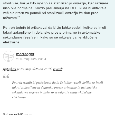
storili vse, kar je bilo možno za stabilizacijo omrežja, kjer razmere
niso bile normalne. Krivdo preusmerja na REE, ki da ni aktivirala
več elektrarn za pomoč pri stabilizaciji omrežja že dan pred
težavami."
Po treh tednih bi pričakoval da bi že lahko vedeli, koliko so imeli
takrat zakupljene in dejansko proste primarne in avtomatske
sekundarne rezerve in kako so se odzvale vanje vključene
elektrarne.
mertseger
::
25. maj 2025, 23:04
fujtajksel
je
25. maj 2025 ob 23:00
izjavil
:
Po treh tednih bi pričakoval da bi že lahko vedeli, koliko so imeli
takrat zakupljene in dejansko proste primarne in avtomatske
sekundarne rezerve in kako so se odzvale vanje vključene
elektrarne.
Saj se približno ve