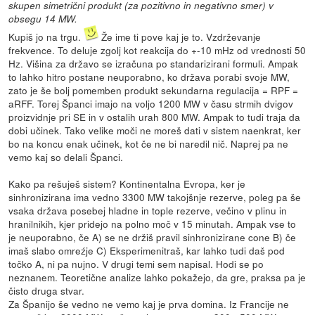
skupen simetrični produkt (za pozitivno in negativno smer) v
obsegu 14 MW.
Kupiš jo na trgu.
Že ime ti pove kaj je to. Vzdrževanje
frekvence. To deluje zgolj kot reakcija do +-10 mHz od vrednosti 50
Hz. Višina za državo se izračuna po standarizirani formuli. Ampak
to lahko hitro postane neuporabno, ko država porabi svoje MW,
zato je še bolj pomemben produkt sekundarna regulacija = RPF =
aRFF. Torej Španci imajo na voljo 1200 MW v času strmih dvigov
proizvidnje pri SE in v ostalih urah 800 MW. Ampak to tudi traja da
dobi učinek. Tako velike moči ne moreš dati v sistem naenkrat, ker
bo na koncu enak učinek, kot če ne bi naredil nič. Naprej pa ne
vemo kaj so delali Španci.
Kako pa rešuješ sistem? Kontinentalna Evropa, ker je
sinhronizirana ima vedno 3300 MW takojšnje rezerve, poleg pa še
vsaka država posebej hladne in tople rezerve, večino v plinu in
hranilnikih, kjer pridejo na polno moč v 15 minutah. Ampak vse to
je neuporabno, če A) se ne držiš pravil sinhronizirane cone B) če
imaš slabo omreźje C) Eksperimenitraš, kar lahko tudi daš pod
točko A, ni pa nujno. V drugi temi sem napisal. Hodi se po
neznanem. Teoretične analize lahko pokažejo, da gre, praksa pa je
čisto druga stvar.
Za Španijo še vedno ne vemo kaj je prva domina. Iz Francije ne