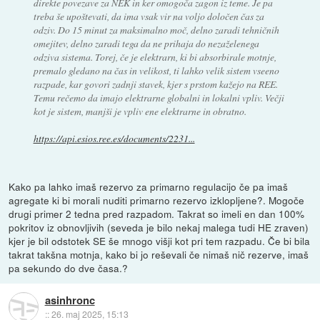
direkte povezave za NEK in ker omogoča zagon iz teme. Je pa
treba še upoštevati, da ima vsak vir na voljo določen čas za
odziv. Do 15 minut za maksimalno moč, delno zaradi tehničnih
omejitev, delno zaradi tega da ne prihaja do nezaželenega
odziva sistema. Torej, če je elektrarn, ki bi absorbirale motnje,
premalo gledano na čas in velikost, ti lahko velik sistem vseeno
razpade, kar govori zadnji stavek, kjer s prstom kažejo na REE.
Temu rečemo da imajo elektrarne globalni in lokalni vpliv. Večji
kot je sistem, manjši je vpliv ene elektrarne in obratno.
https://api.esios.ree.es/documents/2231...
Kako pa lahko imaš rezervo za primarno regulacijo če pa imaš
agregate ki bi morali nuditi primarno rezervo izklopljene?. Mogoče
drugi primer 2 tedna pred razpadom. Takrat so imeli en dan 100%
pokritov iz obnovljivih (seveda je bilo nekaj malega tudi HE zraven)
kjer je bil odstotek SE še mnogo višji kot pri tem razpadu. Če bi bila
takrat takšna motnja, kako bi jo reševali če nimaš nič rezerve, imaš
pa sekundo do dve časa.?
asinhronc
::
26. maj 2025, 15:13