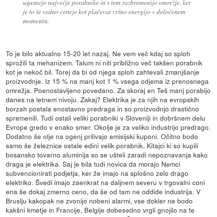
ugasnejo največje porabnike in s tem razbremenijo omrežje, ker
je to še vedno ceneje kot plačevat vršno energijo v določenem
momentu.
To je bilo aktualno 15-20 let nazaj. Ne vem več kdaj so sploh
sprožili ta mehanizem. Talum ni niti približno več takšen porabnik
kot je nekoč bil. Torej da bi od njega sploh zahtevali zmanjšanje
proizvodnje. Iz 15 % na manj kot 1 % vsega odjema iz prenosnega
omrežja. Poenostavljeno povedano. Za skoraj en Teš manj porabijo
danes na letnem nivoju. Zakaj? Elektrika je za njih na evropskih
borzah postala enostavno predraga in so proizvodnjo drastično
spremenili. Tudi ostali veliki porabniki v Sloveniji in dobršnem delu
Evrope gredo v enako smer. Okolje je za veliko industrijo predrago.
Dodatno še olje na ogenj prilivajo emisijski kuponi. Očitno bodo
samo še železnice ostale edini velik porabnik. Kitajci ki so kupili
bosansko tovarno aluminija so se ušteli zaradi nepoznavanja kako
draga je elektrika. Saj je bila tudi novica da morajo Nemci
subvencionirati podjetja, ker že imajo na splošno zelo drago
elektriko. Švedi imajo zaenkrat na daljnem severu v trgovalni coni
ena še dokaj zmerno ceno, da še od tam ne oddide industrija. V
Bruslju kakopak ne zvonijo nobeni alarmi, vse dokler ne bodo
kakšni kmetje in Francije, Belgije dobesedno vrgli gnojilo na te