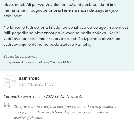
obveznosti. Ali pa vzdrževalec omrežja ni poskrbel da bi imel
mehanizme in pogodbe pripravljene na način da zagotavljajo
stabilnost.
No lahko je tudi deljena krivda, če se izkaže da so zgolj malenkost
falili pogodbeno obveznost pa je vseeno padla zadeva. Ker bi
vzdrževalec moral imeti rezervo da tudi če izpolnejo obveznost
vzdrževanje le delno ne pade zadeva kar takoj.
Zgodovina sprememb…
spremenil:
Lonsarg
(
24. maj 2025 ob 14:03
)
asinhronc
::
24. maj 2025, 14:07
PluribusUnum
je
24. maj 2025 ob 12:41
izjavil
:
Torej se rabi inverterje, ki meri frekvenco vsake nekaj sekund in
si jo zapomni, te se razdeli na skupine z različnimi intervali
meritve frekvence.