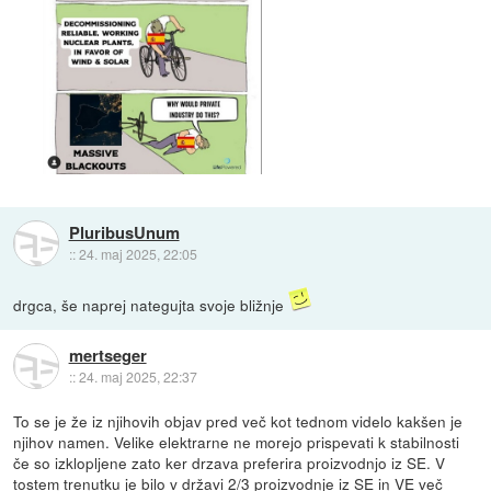
PluribusUnum
::
24. maj 2025, 22:05
drgca, še naprej nategujta svoje bližnje
mertseger
::
24. maj 2025, 22:37
To se je že iz njihovih objav pred več kot tednom videlo kakšen je
njihov namen. Velike elektrarne ne morejo prispevati k stabilnosti
če so izklopljene zato ker drzava preferira proizvodnjo iz SE. V
tostem trenutku je bilo v državi 2/3 proizvodnje iz SE in VE več