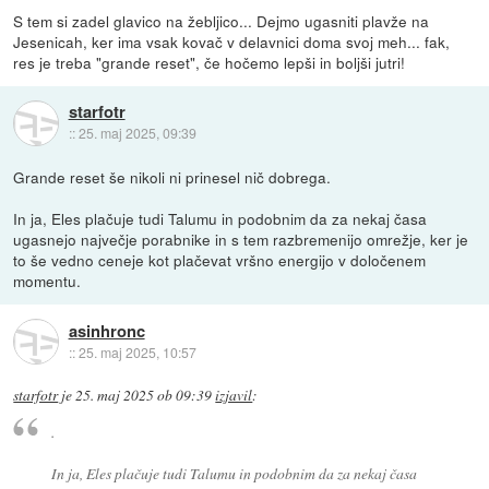
S tem si zadel glavico na žebljico... Dejmo ugasniti plavže na
Jesenicah, ker ima vsak kovač v delavnici doma svoj meh... fak,
res je treba "grande reset", če hočemo lepši in boljši jutri!
starfotr
::
25. maj 2025, 09:39
Grande reset še nikoli ni prinesel nič dobrega.
In ja, Eles plačuje tudi Talumu in podobnim da za nekaj časa
ugasnejo največje porabnike in s tem razbremenijo omrežje, ker je
to še vedno ceneje kot plačevat vršno energijo v določenem
momentu.
asinhronc
::
25. maj 2025, 10:57
starfotr
je
25. maj 2025 ob 09:39
izjavil
:
.
In ja, Eles plačuje tudi Talumu in podobnim da za nekaj časa