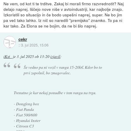
Ne vem, od kot ti te trditve. Zakaj bi morali firmo razvrednotit? Naj
delajo naprej. Iščejo nove niše v avtoindustriji, kar najbolje znajo.
Izkoristili so situacijo in če bodo uspešni naprej, super. Ne bo jim
pa več tako lahko. Iz nič so naredili "premijsko" znamko. To pa ni
kar tako. Za Elona se ne bojim, da ne bi šlo naprej.
cekr
::
3. jul 2025, 15:06
iKst_
je
3. jul 2025 ob 13:20
izjavil
:
Še vedno pa ni vozil v rangu 15-20k€. Kdor bo to
prvi zapolnil, bo zmagovalec.
Trenutno je kar nekaj ponudbe v tem rangu na trgu.
- Dongfeng box
- Fiat Panda
- Fiat 500/600
- Hyundai Inster
- Citroen C3