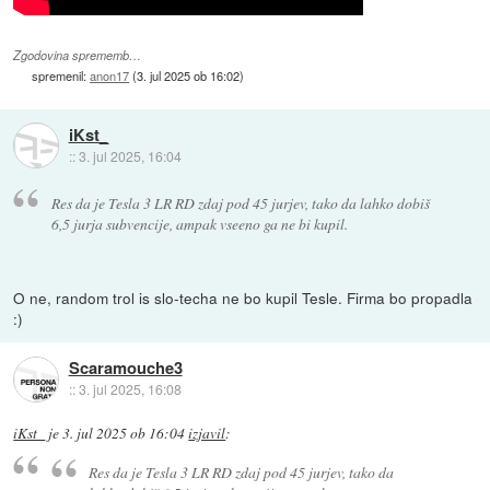
Zgodovina sprememb…
spremenil:
anon17
(
3. jul 2025 ob 16:02
)
iKst_
::
3. jul 2025, 16:04
Res da je Tesla 3 LR RD zdaj pod 45 jurjev, tako da lahko dobiš
6,5 jurja subvencije, ampak vseeno ga ne bi kupil.
O ne, random trol is slo-techa ne bo kupil Tesle. Firma bo propadla
:)
Scaramouche3
::
3. jul 2025, 16:08
iKst_
je
3. jul 2025 ob 16:04
izjavil
:
Res da je Tesla 3 LR RD zdaj pod 45 jurjev, tako da