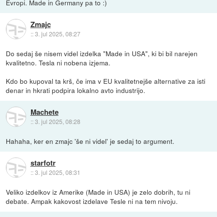
Evropi. Made in Germany pa to :)
Zmajc
::
3. jul 2025, 08:27
Do sedaj še nisem videl izdelka "Made in USA", ki bi bil narejen
kvalitetno. Tesla ni nobena izjema.
Kdo bo kupoval ta krš, če ima v EU kvalitetnejše alternative za isti
denar in hkrati podpira lokalno avto industrijo.
Machete
::
3. jul 2025, 08:28
Hahaha, ker en zmajc 'še ni videl' je sedaj to argument.
starfotr
::
3. jul 2025, 08:31
Veliko izdelkov iz Amerike (Made in USA) je zelo dobrih, tu ni
debate. Ampak kakovost izdelave Tesle ni na tem nivoju.