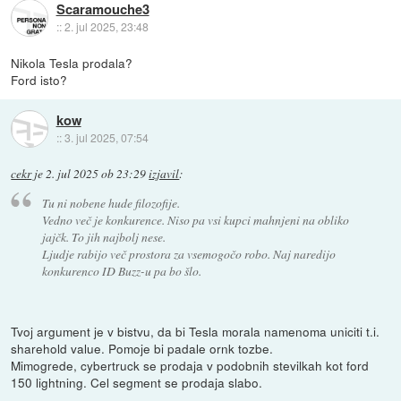
Scaramouche3
::
2. jul 2025, 23:48
Nikola Tesla prodala?
Ford isto?
kow
::
3. jul 2025, 07:54
cekr
je
2. jul 2025 ob 23:29
izjavil
:
Tu ni nobene hude filozofije.
Vedno več je konkurence. Niso pa vsi kupci mahnjeni na obliko
jajčk. To jih najbolj nese.
Ljudje rabijo več prostora za vsemogočo robo. Naj naredijo
konkurenco ID Buzz-u pa bo šlo.
Tvoj argument je v bistvu, da bi Tesla morala namenoma uniciti t.i.
sharehold value. Pomoje bi padale ornk tozbe.
Mimogrede, cybertruck se prodaja v podobnih stevilkah kot ford
150 lightning. Cel segment se prodaja slabo.