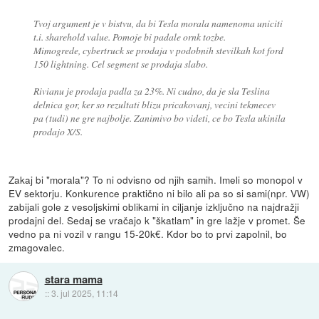
Tvoj argument je v bistvu, da bi Tesla morala namenoma uniciti
t.i. sharehold value. Pomoje bi padale ornk tozbe.
Mimogrede, cybertruck se prodaja v podobnih stevilkah kot ford
150 lightning. Cel segment se prodaja slabo.
Rivianu je prodaja padla za 23%. Ni cudno, da je sla Teslina
delnica gor, ker so rezultati blizu pricakovanj, vecini tekmecev
pa (tudi) ne gre najbolje. Zanimivo bo videti, ce bo Tesla ukinila
prodajo X/S.
Zakaj bi "morala"? To ni odvisno od njih samih. Imeli so monopol v
EV sektorju. Konkurence praktično ni bilo ali pa so si sami(npr. VW)
zabijali gole z vesoljskimi oblikami in ciljanje izključno na najdražji
prodajni del. Sedaj se vračajo k "škatlam" in gre lažje v promet. Še
vedno pa ni vozil v rangu 15-20k€. Kdor bo to prvi zapolnil, bo
zmagovalec.
stara mama
::
3. jul 2025, 11:14