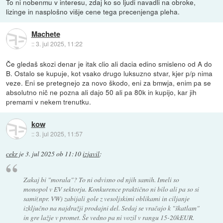
To ni nobenmu v interesu, zdaj ko so ljudi navadli na obroke,
lizinge in nasplošno višje cene tega precenjenga pleha.
Machete
::
3. jul 2025, 11:22
Če gledaš skozi denar je itak clio ali dacia edino smisleno od A do
B. Ostalo se kupuje, kot vsako drugo luksuzno stvar, kjer p/p nima
veze. Eni se pretegnejo za novo škodo, eni za bmwja, enim pa se
absolutno nič ne pozna ali dajo 50 ali pa 80k in kupijo, kar jih
premami v nekem trenutku.
kow
::
3. jul 2025, 11:57
cekr
je
3. jul 2025 ob 11:10
izjavil
:
Zakaj bi "morala"? To ni odvisno od njih samih. Imeli so
monopol v EV sektorju. Konkurence praktično ni bilo ali pa so si
sami(npr. VW) zabijali gole z vesoljskimi oblikami in ciljanje
izključno na najdražji prodajni del. Sedaj se vračajo k "škatlam"
in gre lažje v promet. Še vedno pa ni vozil v rangu 15-20kEUR.