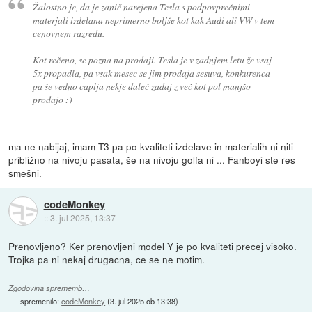
Žalostno je, da je zanič narejena Tesla s podpovprečnimi
materjali izdelana neprimerno boljše kot kak Audi ali VW v tem
cenovnem razredu.
Kot rečeno, se pozna na prodaji. Tesla je v zadnjem letu že vsaj
5x propadla, pa vsak mesec se jim prodaja sesuva, konkurenca
pa še vedno caplja nekje daleč zadaj z več kot pol manjšo
prodajo :)
ma ne nabijaj, imam T3 pa po kvaliteti izdelave in materialih ni niti
približno na nivoju pasata, še na nivoju golfa ni ... Fanboyi ste res
smešni.
codeMonkey
::
3. jul 2025, 13:37
Prenovljeno? Ker prenovljeni model Y je po kvaliteti precej visoko.
Trojka pa ni nekaj drugacna, ce se ne motim.
Zgodovina sprememb…
spremenilo:
codeMonkey
(
3. jul 2025 ob 13:38
)