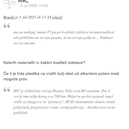
::
3. jul 2025, 14:43
Ryuchi
je
3. jul 2025 ob 13:24
izjavil
:
ma ne nabijaj, imam T3 pa po kvaliteti izdelave in materialih ni
niti približno na nivoju pasata, še na nivoju golfa ni ... Fanboyi
ste res smešni.
Katerih materialih in kakšni kvaliteti izdelave?
Če ti je trda plastika na vratih bolj všeč od alkantare potem imaš
mogoče prav.
ID7 je električna verzija Pasata. Pelje scat M3 anytime. Pro S
verzij ima wltp doseg cca 700 km. Pelješ se pa kot gospod, imaš
ročke za žmigovce in "prestave", HUD, Instrument cluster, orenk
prtljažnik, progresivni volan, orenk podvozje - skratka avto in ne
približek.