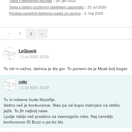
Tesla z rekordnimi rezultati
::
26. jan 2023
Tesla s četrtim pozitivnim četrtletjem zapovrstjo
::
23. jul 2020
Prodaja pametnih telefonov padla za osmino
::
2. maj 2020
«
1
2
»
LeQuack
::
2. jul 2025, 23:20
To niti ni važno, delnica je šla gor. To pomeni da je Musk bolj bogat.
cekr
::
2. jul 2025, 23:29
Tu ni nobene hude filozofije.
Vedno več je konkurence. Niso pa vsi kupci mahnjeni na obliko
jajčk. To jih najbolj nese.
Ljudje rabijo več prostora za vsemogočo robo. Naj naredijo
konkurenco ID Buzz-u pa bo šlo.