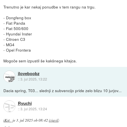
Trenutno je kar nekaj ponudbe v tem rangu na trgu.
- Dongfeng box
- Fiat Panda
- Fiat 500/600
- Hyundai Inster
- Citroen C3
- MG4
- Opel Frontera
Mogoče sem izpustil še kakšnega kitajca.
iloveboobz
::
3. jul 2025, 13:22
Dacia spring, T03... slednji z subvencijo pride zelo blizu 10 jurjov...
Ryuchi
::
3. jul 2025, 13:24
iKst_
je
3. jul 2025 ob 08:42
izjavil
: