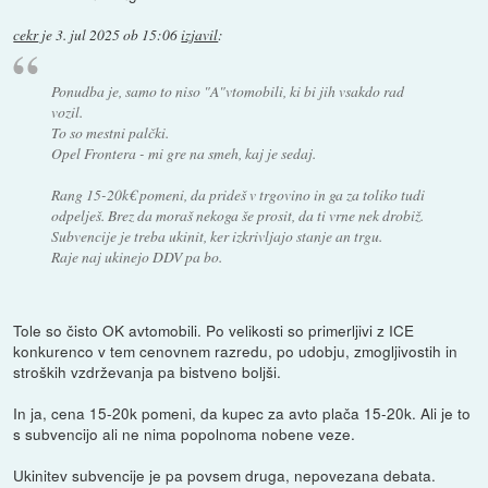
cekr
je
3. jul 2025 ob 15:06
izjavil
:
Ponudba je, samo to niso "A"vtomobili, ki bi jih vsakdo rad
vozil.
To so mestni palčki.
Opel Frontera - mi gre na smeh, kaj je sedaj.
Rang 15-20k€ pomeni, da prideš v trgovino in ga za toliko tudi
odpelješ. Brez da moraš nekoga še prosit, da ti vrne nek drobiž.
Subvencije je treba ukinit, ker izkrivljajo stanje an trgu.
Raje naj ukinejo DDV pa bo.
Tole so čisto OK avtomobili. Po velikosti so primerljivi z ICE
konkurenco v tem cenovnem razredu, po udobju, zmogljivostih in
stroških vzdrževanja pa bistveno boljši.
In ja, cena 15-20k pomeni, da kupec za avto plača 15-20k. Ali je to
s subvencijo ali ne nima popolnoma nobene veze.
Ukinitev subvencije je pa povsem druga, nepovezana debata.