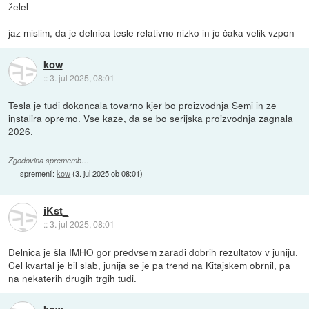
želel
jaz mislim, da je delnica tesle relativno nizko in jo čaka velik vzpon
kow
::
3. jul 2025, 08:01
Tesla je tudi dokoncala tovarno kjer bo proizvodnja Semi in ze
instalira opremo. Vse kaze, da se bo serijska proizvodnja zagnala
2026.
Zgodovina sprememb…
spremenil:
kow
(
3. jul 2025 ob 08:01
)
iKst_
::
3. jul 2025, 08:01
Delnica je šla IMHO gor predvsem zaradi dobrih rezultatov v juniju.
Cel kvartal je bil slab, junija se je pa trend na Kitajskem obrnil, pa
na nekaterih drugih trgih tudi.
kow