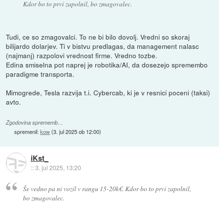
Kdor bo to prvi zapolnil, bo zmagovalec.
Tudi, ce so zmagovalci. To ne bi bilo dovolj. Vredni so skoraj
bilijardo dolarjev. Ti v bistvu predlagas, da management nalasc
(najmanj) razpolovi vrednost firme. Vredno tozbe.
Edina smiselna pot naprej je robotika/AI, da dosezejo spremembo
paradigme transporta.
Mimogrede, Tesla razvija t.i. Cybercab, ki je v resnici poceni (taksi)
avto.
Zgodovina sprememb…
spremenil:
kow
(
3. jul 2025 ob 12:00
)
iKst_
::
3. jul 2025, 13:20
Še vedno pa ni vozil v rangu 15-20k€. Kdor bo to prvi zapolnil,
bo zmagovalec.