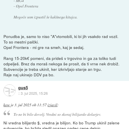
- MG4
- Opel Frontera
Mogoče sem izpustil še kakšnega kitajca.
Ponudba je, samo to niso "A"vtomobili, ki bi jih vsakdo rad vozil.
To so mestni palčki.
Opel Frontera - mi gre na smeh, kaj je sedaj.
Rang 15-20k€ pomeni, da prideš v trgovino in ga za toliko tudi
odpelješ. Brez da moraš nekoga še prosit, da ti vrne nek drobiž.
Subvencije je treba ukinit, ker izkrivljajo stanje an trgu.
Raje naj ukinejo DDV pa bo.
gus5
::
3. jul 2025, 15:26
kow
je
3. jul 2025 ob 11:57
izjavil
:
To ne bi bilo dovolj. Vredni so skoraj bilijardo dolarjev.
Ni vredna bilijardo $, vredna je bilijon. Ko bo Trump ukinil zelene
subvencije, bo bržda sledil opazen padec cene delnic.