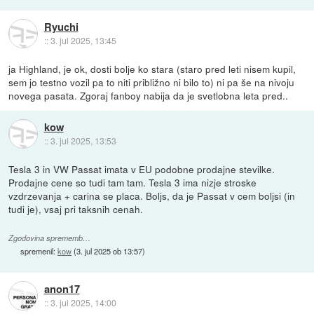
Ryuchi
::
3. jul 2025, 13:45
ja Highland, je ok, dosti bolje ko stara (staro pred leti nisem kupil,
sem jo testno vozil pa to niti približno ni bilo to) ni pa še na nivoju
novega pasata. Zgoraj fanboy nabija da je svetlobna leta pred..
kow
::
3. jul 2025, 13:53
Tesla 3 in VW Passat imata v EU podobne prodajne stevilke.
Prodajne cene so tudi tam tam. Tesla 3 ima nizje stroske
vzdrzevanja + carina se placa. Boljs, da je Passat v cem boljsi (in
tudi je), vsaj pri taksnih cenah.
Zgodovina sprememb…
spremenil:
kow
(
3. jul 2025 ob 13:57
)
anon17
::
3. jul 2025, 14:00