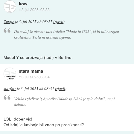
kow
::
3. jul 2025, 08:33
Zmajc
je
3. jul 2025 ob 08:27
izjavil
:
Do sedaj še nisem videl izdelka "Made in USA", ki bi bil narejen
kvalitetno. Tesla ni nobena izjema.
Model Y se proizvaja (tudi) v Berlinu.
stara mama
::
3. jul 2025, 08:34
starfotr
je
3. jul 2025 ob 08:31
izjavil
:
Veliko izdelkov iz Amerike (Made in USA) je zelo dobrih, tu ni
debate.
LOL, dober vic!
Od kdaj je kavbojc bil znan po preciznosti?