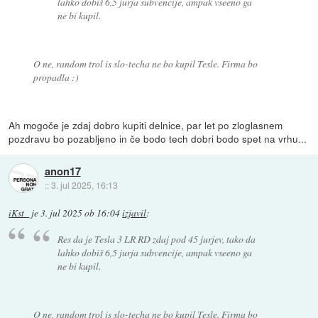
lahko dobiš 6,5 jurja subvencije, ampak vseeno ga
ne bi kupil.
O ne, random trol is slo-techa ne bo kupil Tesle. Firma bo
propadla :)
Ah mogoče je zdaj dobro kupiti delnice, par let po zloglasnem
pozdravu bo pozabljeno in če bodo tech dobri bodo spet na vrhu...
anon17
::
3. jul 2025, 16:13
iKst_
je
3. jul 2025 ob 16:04
izjavil
:
Res da je Tesla 3 LR RD zdaj pod 45 jurjev, tako da
lahko dobiš 6,5 jurja subvencije, ampak vseeno ga
ne bi kupil.
O ne, random trol is slo-techa ne bo kupil Tesle. Firma bo