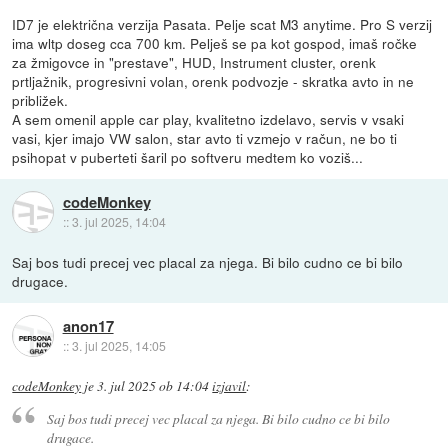
ID7 je električna verzija Pasata. Pelje scat M3 anytime. Pro S verzij
ima wltp doseg cca 700 km. Pelješ se pa kot gospod, imaš ročke
za žmigovce in "prestave", HUD, Instrument cluster, orenk
prtljažnik, progresivni volan, orenk podvozje - skratka avto in ne
približek.
A sem omenil apple car play, kvalitetno izdelavo, servis v vsaki
vasi, kjer imajo VW salon, star avto ti vzmejo v račun, ne bo ti
psihopat v puberteti šaril po softveru medtem ko voziš...
codeMonkey
::
3. jul 2025, 14:04
Saj bos tudi precej vec placal za njega. Bi bilo cudno ce bi bilo
drugace.
anon17
::
3. jul 2025, 14:05
codeMonkey
je
3. jul 2025 ob 14:04
izjavil
:
Saj bos tudi precej vec placal za njega. Bi bilo cudno ce bi bilo
drugace.