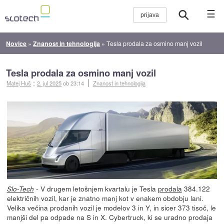
☰
Novice
»
Znanost in tehnologija
»
Tesla prodala za osmino manj vozil
Tesla prodala za osmino manj vozil
Matej Huš
::
2. jul 2025
ob 23:14
Znanost in tehnologija
- V drugem letošnjem kvartalu je Tesla
prodala
384.122
Slo-Tech
električnih vozil, kar je znatno manj kot v enakem obdobju lani.
Velika večina prodanih vozil je modelov 3 in Y, in sicer 373 tisoč, le
manjši del pa odpade na S in X. Cybertruck, ki se uradno prodaja