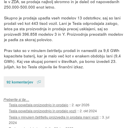
le v ZDA, se prodaja najbolj skromno in je daleč od napovedanih
250.000-500.000 enot letno.
Skupno je prodaja upadla vseh modelov 13 odstotkov, saj so lani
prodali več kot 443 tisoč vozil. Lani je Tesla odprodajala zalogo,
letos pa sta proizvodnja in prodaja precej usklajeni, saj so
proizvedli 396.858 modelov 3 in Y. Proizvodnja preostalih modelov
je padla za skoraj polovico.
Prav tako so v minulem četrtletju prodali in namestili za 9,6 GWh
kapacitete baterij, kar je malo več kot v enakem obdobju lani (9,4
GWh). Kaj vse skupaj pomeni v številkah, pa bomo izvedeli 23.
julijah, ko bo Tesla objavila še finančni izkaz.
92 komentarjev
Preberite si še…
Tesla povečala proizvodnjo in prodajo
::
2. apr 2026
Tesla povečala proizvodnjo in prodajo vozil
::
2. okt 2024
Tesla v minulem četrtletju proizvedla in prodala manj vozil
::
3. jul
2024