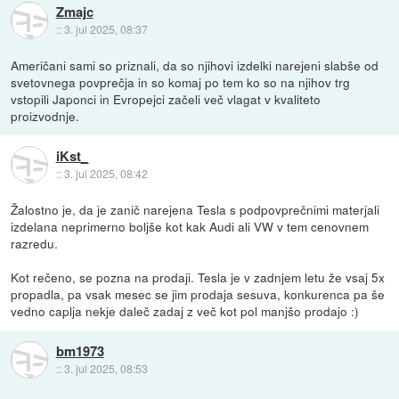
Zmajc
::
3. jul 2025, 08:37
Američani sami so priznali, da so njihovi izdelki narejeni slabše od
svetovnega povprečja in so komaj po tem ko so na njihov trg
vstopili Japonci in Evropejci začeli več vlagat v kvaliteto
proizvodnje.
iKst_
::
3. jul 2025, 08:42
Žalostno je, da je zanič narejena Tesla s podpovprečnimi materjali
izdelana neprimerno boljše kot kak Audi ali VW v tem cenovnem
razredu.
Kot rečeno, se pozna na prodaji. Tesla je v zadnjem letu že vsaj 5x
propadla, pa vsak mesec se jim prodaja sesuva, konkurenca pa še
vedno caplja nekje daleč zadaj z več kot pol manjšo prodajo :)
bm1973
::
3. jul 2025, 08:53