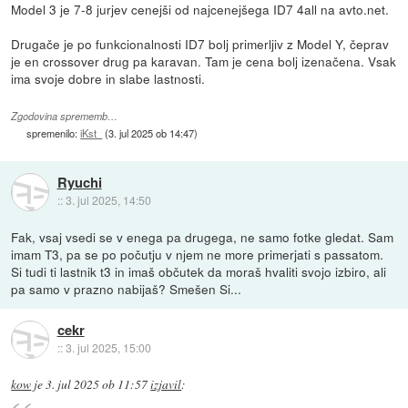
Model 3 je 7-8 jurjev cenejši od najcenejšega ID7 4all na avto.net.
Drugače je po funkcionalnosti ID7 bolj primerljiv z Model Y, čeprav
je en crossover drug pa karavan. Tam je cena bolj izenačena. Vsak
ima svoje dobre in slabe lastnosti.
Zgodovina sprememb…
spremenilo:
iKst_
(
3. jul 2025 ob 14:47
)
Ryuchi
::
3. jul 2025, 14:50
Fak, vsaj vsedi se v enega pa drugega, ne samo fotke gledat. Sam
imam T3, pa se po počutju v njem ne more primerjati s passatom.
Si tudi ti lastnik t3 in imaš občutek da moraš hvaliti svojo izbiro, ali
pa samo v prazno nabijaš? Smešen Si...
cekr
::
3. jul 2025, 15:00
kow
je
3. jul 2025 ob 11:57
izjavil
: