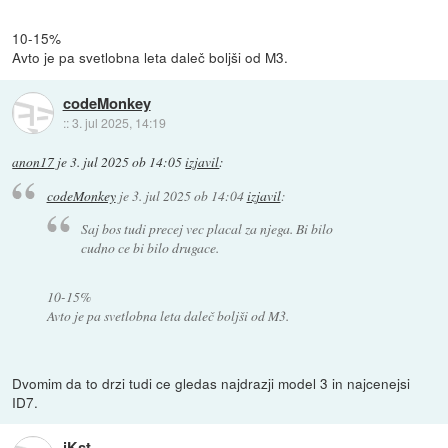
10-15%
Avto je pa svetlobna leta daleč boljši od M3.
codeMonkey
::
3. jul 2025, 14:19
anon17
je
3. jul 2025 ob 14:05
izjavil
:
codeMonkey
je
3. jul 2025 ob 14:04
izjavil
:
Saj bos tudi precej vec placal za njega. Bi bilo
cudno ce bi bilo drugace.
10-15%
Avto je pa svetlobna leta daleč boljši od M3.
Dvomim da to drzi tudi ce gledas najdrazji model 3 in najcenejsi
ID7.
iKst_