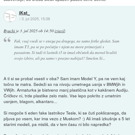
iKst_
::
3. jul 2025, 15:38
Ryuchi
je
3. jul 2025 ob 14:50
izjavil
:
Fak, vsaj vsedi se v enega pa drugega, ne samo fotke gledat. Sam
imam T3, pa se po počutju v njem ne more primerjati s
passatom. Si tudi ti lastnik t3 in imaš občutek da moraš hvaliti
svojo izbiro, ali pa samo v prazno nabijaš? Smešen Si...
A ti si se probal vsesti v oba? Sam imam Model Y, pa ne vem kaj
točno te matra. Sedeži so na nivoju umetnega usnja v BMWjih in
VWjih. Armaturka je bistveno manj plastična kot v kakšnem Audiju.
Čričkov ni, trde plastike zelo malo. Vse lepo pokrito z umetnim
usnjem, blagom, alkantaro...
Si mogoče ti eden fake lastnikov Tesle, ki se čuti poklicanega, da
pljuva po vsem, kar ima vezo z Muskom? :) Ali imaš izkušnje s 5 let
starimi modeli, pa misliš, da v tem času ni bilo napredka?