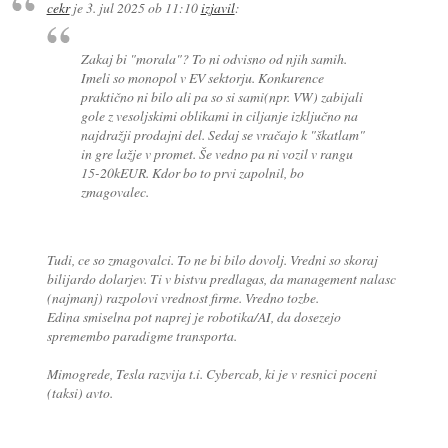
cekr
je
3. jul 2025 ob 11:10
izjavil
:
Zakaj bi "morala"? To ni odvisno od njih samih.
Imeli so monopol v EV sektorju. Konkurence
praktično ni bilo ali pa so si sami(npr. VW) zabijali
gole z vesoljskimi oblikami in ciljanje izključno na
najdražji prodajni del. Sedaj se vračajo k "škatlam"
in gre lažje v promet. Še vedno pa ni vozil v rangu
15-20kEUR. Kdor bo to prvi zapolnil, bo
zmagovalec.
Tudi, ce so zmagovalci. To ne bi bilo dovolj. Vredni so skoraj
bilijardo dolarjev. Ti v bistvu predlagas, da management nalasc
(najmanj) razpolovi vrednost firme. Vredno tozbe.
Edina smiselna pot naprej je robotika/AI, da dosezejo
spremembo paradigme transporta.
Mimogrede, Tesla razvija t.i. Cybercab, ki je v resnici poceni
(taksi) avto.