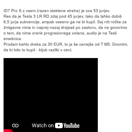
ID7 Pro S z vsem (razen steklene strehe) je cca 53 jurjev.
Res da je Tesla 3 LR RD zdaj pod 45 jurjev, tako da lahko dobiš
6,5 jurja subvencije, ampak vseeno ga ne bi kupil. Saj niti ročke za
žmigavce nima in naprej-nazaj drajsaš po zaslonu, da ne govorimo
o tem, da nima orenk progresivnega volana, audio je na Tesli
smešnica.
Prodam kahlo dreka za 30 EUR, to je še cenejše od T M3. Dvomim,
da bi kdo to kupil - kljub razliki v ceni.