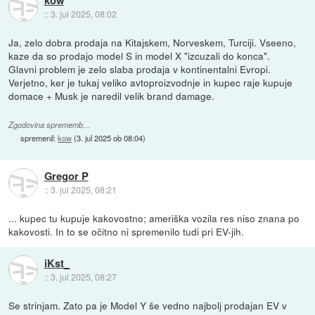
::
3. jul 2025, 08:02
Ja, zelo dobra prodaja na Kitajskem, Norveskem, Turciji. Vseeno,
kaze da so prodajo model S in model X "izcuzali do konca".
Glavni problem je zelo slaba prodaja v kontinentalni Evropi.
Verjetno, ker je tukaj veliko avtoproizvodnje in kupec raje kupuje
domace + Musk je naredil velik brand damage.
Zgodovina sprememb…
spremenil:
kow
(
3. jul 2025 ob 08:04
)
Gregor P
::
3. jul 2025, 08:21
... kupec tu kupuje kakovostno; ameriška vozila res niso znana po
kakovosti. In to se očitno ni spremenilo tudi pri EV-jih.
iKst_
::
3. jul 2025, 08:27
Se strinjam. Zato pa je Model Y še vedno najbolj prodajan EV v