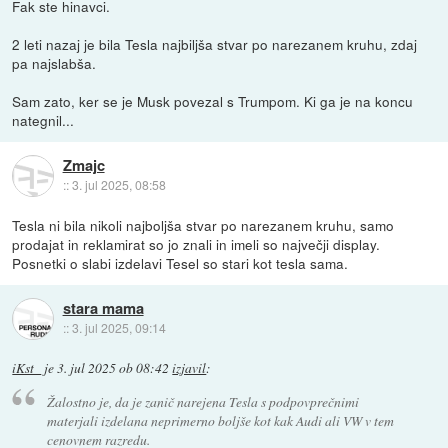
Fak ste hinavci.
2 leti nazaj je bila Tesla najbiljša stvar po narezanem kruhu, zdaj
pa najslabša.
Sam zato, ker se je Musk povezal s Trumpom. Ki ga je na koncu
nategnil...
Zmajc
::
3. jul 2025, 08:58
Tesla ni bila nikoli najboljša stvar po narezanem kruhu, samo
prodajat in reklamirat so jo znali in imeli so največji display.
Posnetki o slabi izdelavi Tesel so stari kot tesla sama.
stara mama
::
3. jul 2025, 09:14
iKst_
je
3. jul 2025 ob 08:42
izjavil
:
Žalostno je, da je zanič narejena Tesla s podpovprečnimi
materjali izdelana neprimerno boljše kot kak Audi ali VW v tem
cenovnem razredu.