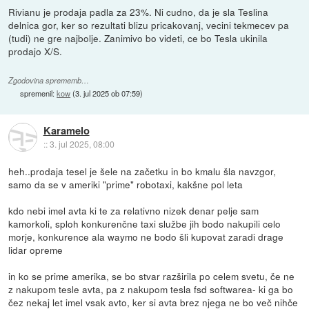
Rivianu je prodaja padla za 23%. Ni cudno, da je sla Teslina
delnica gor, ker so rezultati blizu pricakovanj, vecini tekmecev pa
(tudi) ne gre najbolje. Zanimivo bo videti, ce bo Tesla ukinila
prodajo X/S.
Zgodovina sprememb…
spremenil:
kow
(
3. jul 2025 ob 07:59
)
Karamelo
::
3. jul 2025, 08:00
heh..prodaja tesel je šele na začetku in bo kmalu šla navzgor,
samo da se v ameriki "prime" robotaxi, kakšne pol leta
kdo nebi imel avta ki te za relativno nizek denar pelje sam
kamorkoli, sploh konkurenčne taxi službe jih bodo nakupili celo
morje, konkurence ala waymo ne bodo šli kupovat zaradi drage
lidar opreme
in ko se prime amerika, se bo stvar razširila po celem svetu, če ne
z nakupom tesle avta, pa z nakupom tesla fsd softwarea- ki ga bo
čez nekaj let imel vsak avto, ker si avta brez njega ne bo več nihče