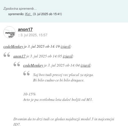
Zgodovina sprememb…
spremenilo:
iKst_
(
3. jul 2025 ob 15:41
)
anon17
::
3. jul 2025, 15:57
codeMonkey
je
3. jul 2025 ob 14:19
izjavil
:
anon17
je
3. jul 2025 ob 14:05
izjavil
:
codeMonkey
je
3. jul 2025 ob 14:04
izjavil
:
Saj bos tudi precej vec placal za njega.
Bi bilo cudno ce bi bilo drugace.
10-15%
Avto je pa svetlobna leta daleč boljši od M3.
Dvomim da to drzi tudi ce gledas najdrazji model 3 in najcenejsi
ID7.