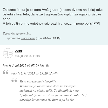
Žalostno je, da je celotna VAG grupa (s tema dvema na čelu) tako
oskubila kvaliteto, da je že tragikomično -sploh za ogabno visoke
cene.
V teh cajtih bi (neverjetno) raje vozil francoza, mnogo boljši P/P!
Zgodovina sprememb…
spremenilo:
stara mama
(
3. jul 2025 ob 09:15
)
cekr
::
3. jul 2025, 11:10
kow
je
3. jul 2025 ob 07:54
izjavil
:
cekr
je
2. jul 2025 ob 23:29
izjavil
:
Tu ni nobene hude filozofije.
Vedno več je konkurence. Niso pa vsi kupci
mahnjeni na obliko jajčk. To jih najbolj nese.
Ljudje rabijo več prostora za vsemogočo robo. Naj
naredijo konkurenco ID Buzz-u pa bo šlo.