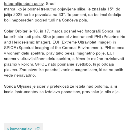
fotografije obeh polov
. Sredi
marca, ko je posnel trenutno objavljene slike, je znašala 15°, do
julija 2029 se bo povečala na 33°. To pomeni, da bo imel čedalje
bolj neposreden pogled tudi na Sončeva pola.
Solar Orbiter je 16. in 17. marca posnel več fotografij Sonca, na
katerih sta tudi pola. Slike je posnel z instrumenti PHI (Polarimetric
and Helioseismic Imager), EUI (Extreme Ultraviolet Imager) in
SPICE (Spectral Imaging of the Coronal Environment). PHI snema
v vidnem delu spektra, prav tako beleži magnetno polje. EUI
snema v ultravijoličnem delu spektra, s čimer je možno raziskovati
plazmo v koroni. SPICE nato posname svetlobo, ki jo oddaja
plazma. Znanstvenike posebej zanima magnetizem, ki se na polih
vede nenavadno.
Sonda
Ulysses
je sicer v preteklosti že letela nad poloma, a ni
imela instrumentov za izdelavo posnetkov, prav tako je bila dlje.
6 komentarjev