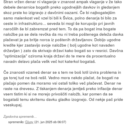
Stran vržen denar ni vlaganje v znanost ampak vlaganje v že tako
debele denarnice bogatih preko ugodnejših davkov in gledanjem
skoz prste ko izigravjo z davčnimi oazami. Če bi najbogatejšim
samo malenkost več vzel bi bili k Švica, polno denarja bi bilo za
ceste in infrastrukturo... seveda bi mogl še korupcijo pri javnih
naročilih še bl zabremzat pred tem. To da pa bogat ima bogate
naložbe pa se dela revčka da mu ni treba poštenega deleža davka
plačevat je pa britje norca iz poštenih državljanov. Dobijo ugodne
kredite kjer zastavijo svoje naložbe ( bolj ugodne kot navaden
državljan ) zato da skrivajo državi kako bogati so v resnici. Davčna
"optimizacija" oziroma kraja državi do te mere da procentualno
navadn delavc plača velik več kot katerkol bogataš.
Če znanosti vzameš denar se s tem ne boš lotil izvira problema in
ga torej tud ne boš rešil. Vedno mora nekdo plačat, če bogati ne
plačajo pomen da moramo vsi ostali toliko več plačevat. Denar ne
raste na drevesu. Z tiskanjem denarja jemlješ preko inflacije denar
vsem tistim ki si ne morejo privoščiti naložb, kar pomen da se
bogataši temu skritemu davku gladko izognejo. Od nekje pač pride
vseskupaj.
Zgodovina sprememb…
spremenilo:
Glugy
(
21. jun 2025 ob 06:07
)