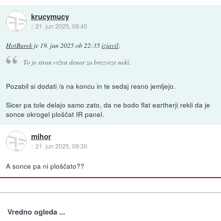
krucymucy
::
21. jun 2025, 08:45
HotBurek
je
19. jun 2025 ob 22:35
izjavil
:
To je stran vržen denar za brezveze neki.
Pozabil si dodati /s na koncu in te sedaj resno jemljejo.
Sicer pa tole delajo samo zato, da ne bodo flat eartherji rekli da je
sonce okrogel ploščat IR panel.
mihor
::
21. jun 2025, 09:30
A sonce pa ni ploščato??
Vredno ogleda ...