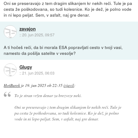
Oni se preseravajo z tem dragim slikanjem kr nekih reči. Tule je pa
cesta že poškodovana, so tudi kolesnice. Ko je dež, je polno vode
in ni lepo peljat. Sem, v asfalt, naj gre denar.
zavajon
::
20. jun 2025, 09:57
A ti hočeš reči, da bi morala ESA popravljati cesto v tvoji vasi,
namesto da pošilja satelite v vesolje?
Glugy
::
21. jun 2025, 06:03
HotBurek
je
19. jun 2025 ob 22:35
izjavil
:
To je stran vržen denar za brezveze neki.
Oni se preseravajo z tem dragim slikanjem kr nekih reči. Tule je
pa cesta že poškodovana, so tudi kolesnice. Ko je dež, je polno
vode in ni lepo peljat. Sem, v asfalt, naj gre denar.