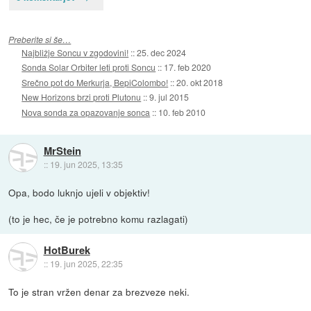
Preberite si še…
Najbližje Soncu v zgodovini!
::
25. dec 2024
Sonda Solar Orbiter leti proti Soncu
::
17. feb 2020
Srečno pot do Merkurja, BepiColombo!
::
20. okt 2018
New Horizons brzi proti Plutonu
::
9. jul 2015
Nova sonda za opazovanje sonca
::
10. feb 2010
MrStein
::
19. jun 2025, 13:35
Opa, bodo luknjo ujeli v objektiv!
(to je hec, če je potrebno komu razlagati)
HotBurek
::
19. jun 2025, 22:35
To je stran vržen denar za brezveze neki.