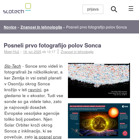
☰
Novice
»
Znanost in tehnologija
»
Posneli prvo fotografijo polov Sonca
Posneli prvo fotografijo polov Sonca
Matej Huš
::
19. jun 2025
ob 12:17
Znanost in tehnologija
- Sonce smo videli in
Slo-Tech
fotografirali že ničkolikokrat, a
ker Zemlja in vsi ostali planeti
v Osončju okrog Sonca
krožijo v isti
ravnini
, ga
gledamo le v ekvator. Tudi vse
sonde so ga videle tako, zato
je najnovejši dosežek
Evropske vesoljske agencije
toliko bolj poseben. Njen
Solar Orbiter kroži okrog
Sonca z inklinacijo, ki se
povečuje, zato
je posnel prve