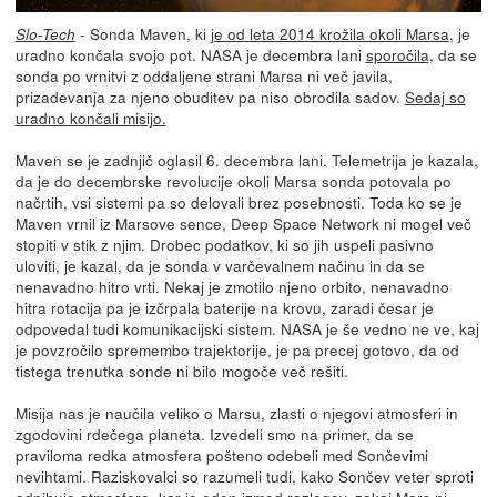
- Sonda Maven, ki
je od leta 2014 krožila okoli Marsa
, je
Slo-Tech
uradno končala svojo pot. NASA je decembra lani
sporočila
, da se
sonda po vrnitvi z oddaljene strani Marsa ni več javila,
prizadevanja za njeno obuditev pa niso obrodila sadov.
Sedaj so
uradno končali misijo.
Maven se je zadnjič oglasil 6. decembra lani. Telemetrija je kazala,
da je do decembrske revolucije okoli Marsa sonda potovala po
načrtih, vsi sistemi pa so delovali brez posebnosti. Toda ko se je
Maven vrnil iz Marsove sence, Deep Space Network ni mogel več
stopiti v stik z njim. Drobec podatkov, ki so jih uspeli pasivno
uloviti, je kazal, da je sonda v varčevalnem načinu in da se
nenavadno hitro vrti. Nekaj je zmotilo njeno orbito, nenavadno
hitra rotacija pa je izčrpala baterije na krovu, zaradi česar je
odpovedal tudi komunikacijski sistem. NASA je še vedno ne ve, kaj
je povzročilo spremembo trajektorije, je pa precej gotovo, da od
tistega trenutka sonde ni bilo mogoče več rešiti.
Misija nas je naučila veliko o Marsu, zlasti o njegovi atmosferi in
zgodovini rdečega planeta. Izvedeli smo na primer, da se
praviloma redka atmosfera pošteno odebeli med Sončevimi
nevihtami. Raziskovalci so razumeli tudi, kako Sončev veter sproti