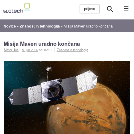
☰
Novice
»
Znanost in tehnologija
»
Misija Maven uradno končana
Misija Maven uradno končana
Matej Huš
::
5. jun 2026
ob 16:19
Znanost in tehnologija