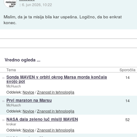
::
6. jun 2026, 10:22
Mislim, da je ta misija bila kar uspešna. Logično, da bo enkrat
konec.
Vredno ogleda ...
Tema
Sporočila
»
Sonda MAVEN v orbiti okrog Marsa morda končala
14
svojo pot
McHusch
Oddelek:
Novice
/
Znanost in tehnologija
»
Prvi maraton na Marsu
14
McHusch
Oddelek:
Novice
/
Znanost in tehnologija
»
NASA dala zeleno luč misiji MAVEN
52
krokar
Oddelek:
Novice
/
Znanost in tehnologija