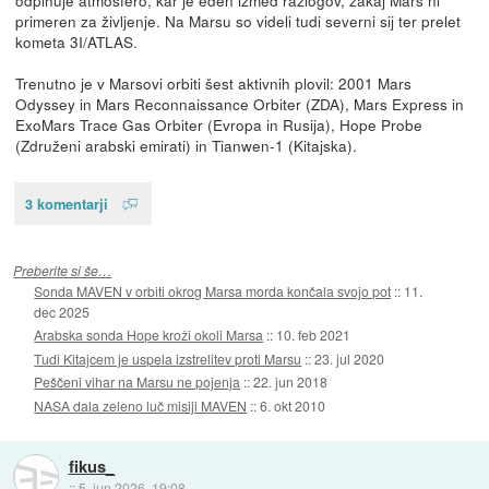
odpihuje atmosfero, kar je eden izmed razlogov, zakaj Mars ni
primeren za življenje. Na Marsu so videli tudi severni sij ter prelet
kometa 3I/ATLAS.
Trenutno je v Marsovi orbiti šest aktivnih plovil: 2001 Mars
Odyssey in Mars Reconnaissance Orbiter (ZDA), Mars Express in
ExoMars Trace Gas Orbiter (Evropa in Rusija), Hope Probe
(Združeni arabski emirati) in Tianwen-1 (Kitajska).
3 komentarji
Preberite si še…
Sonda MAVEN v orbiti okrog Marsa morda končala svojo pot
::
11.
dec 2025
Arabska sonda Hope kroži okoli Marsa
::
10. feb 2021
Tudi Kitajcem je uspela izstrelitev proti Marsu
::
23. jul 2020
Peščeni vihar na Marsu ne pojenja
::
22. jun 2018
NASA dala zeleno luč misiji MAVEN
::
6. okt 2010
fikus_
::
5. jun 2026, 19:08