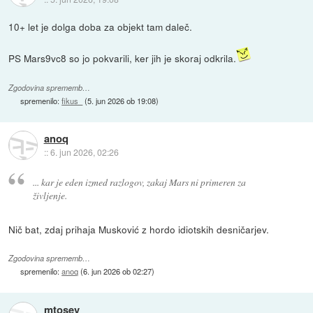
10+ let je dolga doba za objekt tam daleč.
PS Mars9vc8 so jo pokvarili, ker jih je skoraj odkrila.
Zgodovina sprememb…
spremenilo:
fikus_
(
5. jun 2026 ob 19:08
)
anoq
::
6. jun 2026, 02:26
... kar je eden izmed razlogov, zakaj Mars ni primeren za
življenje.
Nič bat, zdaj prihaja Musković z hordo idiotskih desničarjev.
Zgodovina sprememb…
spremenilo:
anoq
(
6. jun 2026 ob 02:27
)
mtosev