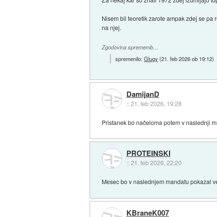
Nisem bil teoretik zarote ampak zdej se pa r
na njej.
Zgodovina sprememb…
spremenilo:
Glugy
(
21. feb 2026 ob 19:12
)
DamijanD
::
21. feb 2026, 19:28
Pristanek bo načeloma potem v naslednji m
PROTEINSKI
::
21. feb 2026, 22:20
Mesec bo v naslednjem mandatu pokazal ve
KBraneK007