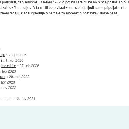
oudariti, da v nasprotju z letom 1972 to pot na satelitu ne bo nihče pristal. To bi s
ahtev financerjev. Artemis III bo prvikrat v tem stoletju ljudi zares pripeljal na Luno
 južnem tečaju, kjer si ogledujejo parcele za morebitno postavitev stalne baze.
6
olju
::
2. apr 2026
ni
::
1. apr 2026
jino orbito
::
27. feb 2026
. feb 2026
esec
::
20. maj 2023
. apr 2023
. nov 2022
na Luni
::
12. nov 2021