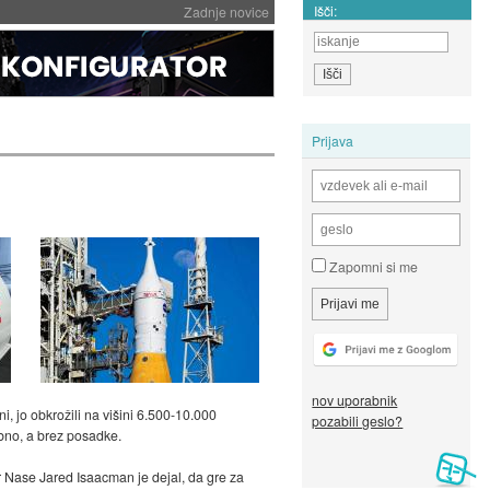
Išči:
Zadnje novice
Prijava
Zapomni si me
nov uporabnik
i, jo obkrožili na višini 6.500-10.000
pozabili geslo?
obno, a brez posadke.
 Nase Jared Isaacman je dejal, da gre za