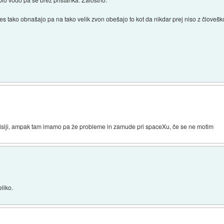
es tako obnašajo pa na tako velik zvon obešajo to kot da nikdar prej niso z človeško
isiji, ampak tam imamo pa že probleme in zamude pri spaceXu, če se ne motim
liko.