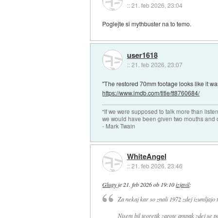
::
21. feb 2026, 23:04
Poglejte si mythbuster na to temo.
user1618
::
21. feb 2026, 23:07
"The restored 70mm footage looks like it was
https://www.imdb.com/title/tt8760684/
"If we were supposed to talk more than liste
we would have been given two mouths and 
- Mark Twain
WhiteAngel
::
21. feb 2026, 23:46
Glugy
je
21. feb 2026 ob 19:10
izjavil
:
Za nekaj kar so znali 1972 zdej izumljajo 
Nisem bil teoretik zarote ampak zdej se p