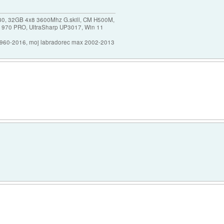
30, 32GB 4x8 3600Mhz G.skill, CM H500M,
 970 PRO, UltraSharp UP3017, Win 11
1960-2016, moj labradorec max 2002-2013