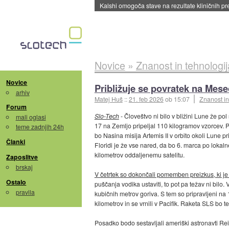
Sandisk že prodal več kot polovico SSD-jev za 
Novice
»
Znanost in tehnologij
Novice
Približuje se povratek na Mese
arhiv
Matej Huš
::
21. feb 2026
ob 15:07
Znanost in
Forum
Slo-Tech
- Človeštvo ni bilo v bližini Lune že po
mali oglasi
17 na Zemljo pripeljal 110 kilogramov vzorcev. P
teme zadnjih 24h
bo Nasina misija Artemis II v orbito okoli Lune p
Članki
Floridi je že vse nared, da bo 6. marca po lokaln
kilometrov oddaljenemu satelitu.
Zaposlitve
brskaj
V četrtek so dokončali pomemben preizkus, ki je
Ostalo
puščanja vodika ustaviti, to pot pa težav ni bilo. 
pravila
kubičnih metrov goriva. S tem so pripravljeni na 
kilometrov in se vrnili v Pacifik. Raketa SLS bo 
Posadko bodo sestavljali ameriški astronavti Re