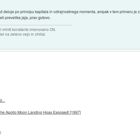
ač deluje po principu kapitala in vztrajnostnega momenta, ampak v tem primeru je z
li prevelika jaja, prav gotovo.
el vriniti konstanto imenovano CN.
el na zeleno vejo in chillal.
.
...
 The Apollo Moon Landing Hoax Exposed! [1997]
8
)