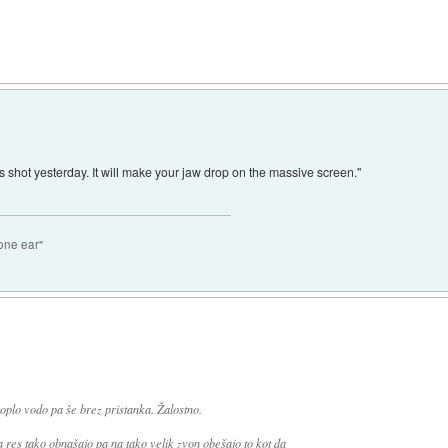
 shot yesterday. It will make your jaw drop on the massive screen."
n
one ear"
toplo vodo pa še brez pristanka. Žalostno.
a res tako obnašajo pa na tako velik zvon obešajo to kot da