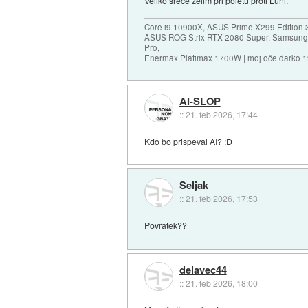
Veliko sreče želim pri poletu proti Luni.
Core i9 10900X, ASUS Prime X299 Edition 
ASUS ROG Strix RTX 2080 Super, Samsung
Pro,
Enermax Platimax 1700W | moj oče darko 
AI-SLOP
::
21. feb 2026, 17:44
Kdo bo prispeval AI? :D
Seljak
::
21. feb 2026, 17:53
Povratek??
delavec44
::
21. feb 2026, 18:00