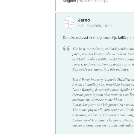
Mogoče jim pa končno uspe.
Jarno
::
21. feb 2026, 18:11
Doh, ko delavci in kmetje združijo kritični int
The best, most direct, and independent pr
party, non-US lunar probes--such as Japa
SELENE probe (2008) and NASA's Lunar 
rovers, and even astronaut footprints on t
Key evidence supporting this includes:
Third-Party Imagery: Japan's SELENE orb
Apollo 15 landing site, providing independe
Laser Ranging Retroreflectors: Apollo 11,
(retroreflectors) that observatories on E
measure the distance to the Moon.
Lunar Samples: 382 kilograms (842 pound
These are physically different from Earth
exposure, and were formed in a vacuum), 
Independent Tracking: The Soviet Union, 
missions using their own radar and radio