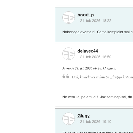
borut_p
::
21. feb 2026, 18:22
Nobenega dvoma ni. Samo kompleks malih lj
delavec44
::
21. feb 2026, 18:50
Jarno
je
21. feb 2026 ob 18:11
izjavil
:
Doh, ko delavci in kmetje združijo kritični 
Ne vem kaj palamudiš. Jaz sem napisal, da
Glugy
::
21. feb 2026, 19:10
Za nekaj kar so znali 1972 zdej izumljajo to