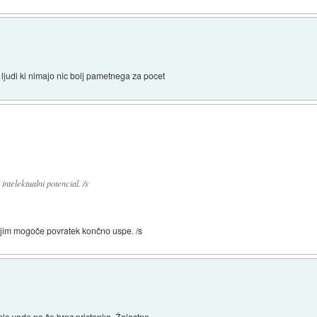
udi ki nimajo nic bolj pametnega za pocet
intelektualni potencial. /s
 jim mogoče povratek končno uspe. /s
plo vodo pa še brez pristanka. Žalostno.