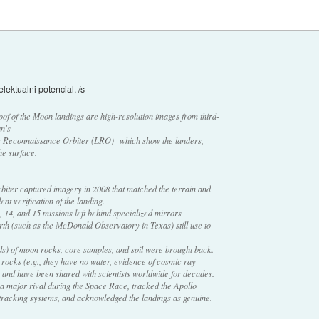
elektualni potencial. /s
oof of the Moon landings are high-resolution images from third-
n's
Reconnaissance Orbiter (LRO)--which show the landers,
he surface.
iter captured imagery in 2008 that matched the terrain and
nt verification of the landing.
 14, and 15 missions left behind specialized mirrors
arth (such as the McDonald Observatory in Texas) still use to
s) of moon rocks, core samples, and soil were brought back.
 rocks (e.g., they have no water, evidence of cosmic ray
and have been shared with scientists worldwide for decades.
a major rival during the Space Race, tracked the Apollo
 tracking systems, and acknowledged the landings as genuine.