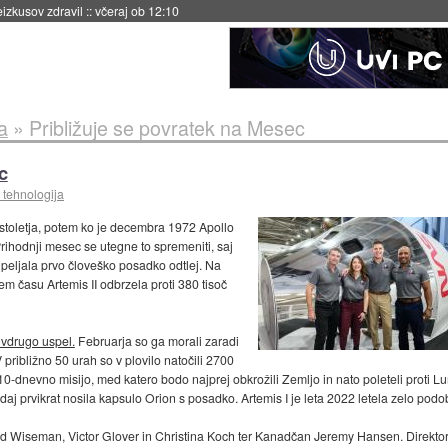
naslednji dve leti
::
včeraj ob 11:37
a
»
Približuje se povratek na Mesec
c
 tehnologija
l stoletja, potem ko je decembra 1972 Apollo
rihodnji mesec se utegne to spremeniti, saj
ripeljala prvo človeško posadko odtlej. Na
em času Artemis II odbrzela proti 380 tisoč
 vdrugo uspel.
Februarja so ga morali zaradi
V približno 50 urah so v plovilo natočili 2700
10-dnevno misijo, med katero bodo najprej obkrožili Zemljo in nato poleteli proti Lun
tedaj prvikrat nosila kapsulo Orion s posadko. Artemis I je leta 2022 letela zelo pod
id Wiseman, Victor Glover in Christina Koch ter Kanadčan Jeremy Hansen. Direktor