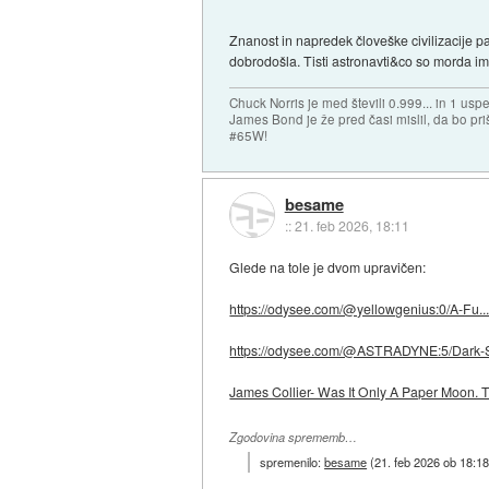
Znanost in napredek človeške civilizacije p
dobrodošla. Tisti astronavti&co so morda ime
Chuck Norris je med števili 0.999... in 1 usp
James Bond je že pred časi mislil, da bo priš
#65W!
besame
::
21. feb 2026, 18:11
Glede na tole je dvom upravičen:
https://odysee.com/@yellowgenius:0/A-Fu..
https://odysee.com/@ASTRADYNE:5/Dark-Si
James Collier- Was It Only A Paper Moon.
Zgodovina sprememb…
spremenilo:
besame
(
21. feb 2026 ob 18:1