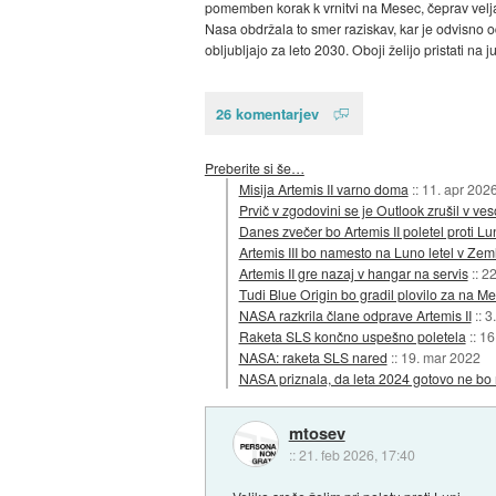
pomemben korak k vrnitvi na Mesec, čeprav velja p
Nasa obdržala to smer raziskav, kar je odvisno od z
obljubljajo za leto 2030. Oboji želijo pristati na
26 komentarjev
Preberite si še…
Misija Artemis II varno doma
::
11. apr 202
Prvič v zgodovini se je Outlook zrušil v ves
Danes zvečer bo Artemis II poletel proti Lu
Artemis III bo namesto na Luno letel v Zeml
Artemis II gre nazaj v hangar na servis
::
22
Tudi Blue Origin bo gradil plovilo za na M
NASA razkrila člane odprave Artemis II
::
3
Raketa SLS končno uspešno poletela
::
16
NASA: raketa SLS nared
::
19. mar 2022
NASA priznala, da leta 2024 gotovo ne bo 
mtosev
::
21. feb 2026, 17:40