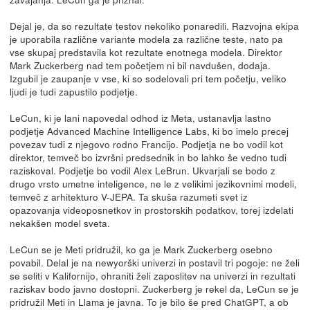
Dejal je, da so rezultate testov nekoliko ponaredili. Razvojna ekipa
je uporabila različne variante modela za različne teste, nato pa
vse skupaj predstavila kot rezultate enotnega modela. Direktor
Mark Zuckerberg nad tem početjem ni bil navdušen, dodaja.
Izgubil je zaupanje v vse, ki so sodelovali pri tem početju, veliko
ljudi je tudi zapustilo podjetje.
LeCun, ki je lani napovedal odhod iz Meta, ustanavlja lastno
podjetje Advanced Machine Intelligence Labs, ki bo imelo precej
povezav tudi z njegovo rodno Francijo. Podjetja ne bo vodil kot
direktor, temveč bo izvršni predsednik in bo lahko še vedno tudi
raziskoval. Podjetje bo vodil Alex LeBrun. Ukvarjali se bodo z
drugo vrsto umetne inteligence, ne le z velikimi jezikovnimi modeli,
temveč z arhitekturo V-JEPA. Ta skuša razumeti svet iz
opazovanja videoposnetkov in prostorskih podatkov, torej izdelati
nekakšen model sveta.
LeCun se je Meti pridružil, ko ga je Mark Zuckerberg osebno
povabil. Delal je na newyorški univerzi in postavil tri pogoje: ne želi
se seliti v Kalifornijo, ohraniti želi zaposlitev na univerzi in rezultati
raziskav bodo javno dostopni. Zuckerberg je rekel da, LeCun se je
pridružil Meti in Llama je javna. To je bilo še pred ChatGPT, a ob