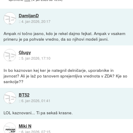
DamijanD
::
4. jan 2026, 20:17
Ampak ni točno jasno, kdo je rekel dajmo fejkat. Ampak v vsakem
primeru je pa pohvale vredno, da so njihovi modeli javni.
Glugy
::
5. jan 2026, 17:10
In bo kaznovan kej ker je nategnil delničarje, uporabnike in
javnost? Ali je laž po tanovem sprejemljiva vrednota v ZDA? Kje so
sankcije??
BT52
::
6. jan 2026, 01:41
LOL kaznovani... Ti pa sekaš krasne.
Miki N
::
6. jan 2026, 07:15