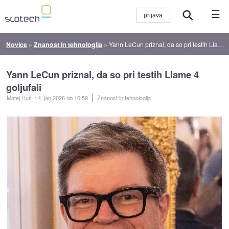
☰
Novice
»
Znanost in tehnologija
»
Yann LeCun priznal, da so pri testih Llame 4 goljufali
Yann LeCun priznal, da so pri testih Llame 4
goljufali
Matej Huš
::
4. jan 2026
ob 10:59
Znanost in tehnologija