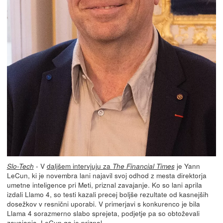
- V
daljšem intervjuju za
je Yann
Slo-Tech
The Financial Times
LeCun, ki je novembra lani najavil svoj odhod z mesta direktorja
umetne inteligence pri Meti, priznal zavajanje. Ko so lani aprila
izdali Llamo 4, so testi kazali precej boljše rezultate od kasnejših
dosežkov v resnični uporabi. V primerjavi s konkurenco je bila
Llama 4 sorazmerno slabo sprejeta, podjetje pa so obtoževali
zavajanja. LeCun ga je priznal.