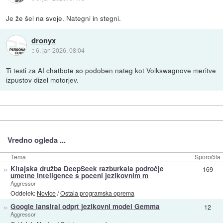
Je že šel na svoje. Nategni in stegni.
dronyx
::
6. jan 2026, 08:04
Ti testi za AI chatbote so podoben nateg kot Volkswagnove meritve
izpustov dizel motorjev.
Vredno ogleda ...
Tema
Sporočila
»
Kitajska družba DeepSeek razburkala področje
169
umetne inteligence s poceni jezikovnim m
Aggressor
Oddelek:
Novice
/
Ostala programska oprema
»
Google lansiral odprt jezikovni model Gemma
12
Aggressor