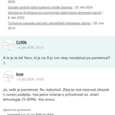
2024
Google lansiral odprt jezikovni model Gemma
::
25. feb 2024
Združenje AI Alliance bo promoviralo odprt razvoj strojnega učenja
::
8. dec 2023
Turingove nagrade prejmejo utemeljitelji globokega učenja
::
28. mar
2019
Cr00k
::
4. jan 2026, 13:13
A to je ta isti Yann, ki je na X-ju non stop moraliziral pa pametoval?
:)
kow
::
4. jan 2026, 18:02
Ja, velik je pametoval. No, kakorkoli. Zdaj se ima moznost izkazati
v novem podjetju. Ima jasno mnenje o prihodnosti oz. smeri
tehnologije (V-JEPA). Vso sreco.
Zgodovina sprememb…
spremenil:
kow
(
4. jan 2026 ob 18:04
)