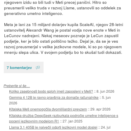
njegovem izidu so bili tudi v Meti precej panični. Hitro so
preusmerili veliko truda v razvoj Llame, ustanovili so oddelek za
generativno umetno inteligenco.
Meta je lani za 15 milijard dolarjev kupila ScaleAI, njegov 28-letni
ustanovitelj Alexandr Wang je postal vodja nove enote v Meti in
LeCunov nadrejeni. Nekaj mesecev pozneje je LeCun zapustil
podjetje, ker je bilo ostati politično težko. Dejal je, da se je ves
razvoj preusmerjal v velike jezikovne modele, ki so po njegovem
mnenju slepa ulica. V svojem podjetju bo to skušal tudi dokazati.
7 komentarjev
Preberite si še…
Koliko zasebnosti bodo sploh imeli zaposleni v Meti?
::
8. jun 2026
Gemma 4 12B je ravno pravšnja za domače računalnike
::
5. jun
2026
Kitajska Meti onemogočila dvomilijardni prevzem
::
29. apr 2026
Kitajska družba DeepSeek razburkala področje umetne inteligence s
poceni jezikovnim modelom R1
::
27. jan 2025
Llama 3.1 405B je največji odprti jezikovni model doslej
::
24. jul