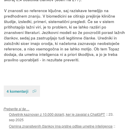
V znanosti so reference ključne, saj raziskave temeljijo na
predhodnem znanju. V biomedicini se citirajo prejšnje klinične
študije, izsledki, primeri, sistematični pregledi. Če se v sistem
pritihotapijo lažni viri, je to problem, ki se lahko razširi po
znanstveni literaturi. Jezikovni modeli so že povzročili porast lažnih
člankov, sedaj pa zastrupljajo tudi legitimne članke. Uredniki in
založniki sicer imajo orodja, ki načeloma zaznavajo neobstoječe
reference, a niso vsemogočna in se lahko motijo. Ob tem Topaz
dodaja, da umetna inteligenca ni a priori škodljiva, a jo je treba
pravilno uporabljati - in rezultate preveriti.
4 komentarji
Preberite si še…
Odvetnik kaznovan z 10.000 dolarji, ker je zavajal s ChatGPT
::
23.
sep 2025
Osmina znanstvenih člankov ima prstne odtise umetne inteligence
::