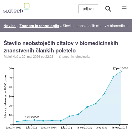
☰
Novice
»
Znanost in tehnologija
»
Število neobstoječih citatov v biomedicinskih znanstvenih člankih poletelo
Število neobstoječih citatov v biomedicinskih
znanstvenih člankih poletelo
Matej Huš
::
25. maj 2026
ob 22:23
Znanost in tehnologija