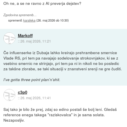
Oh ne, a se ne ravno z AI preverja dejstev?
Zgodovina sprememb…
spremenil:
karafeka
(
26. maj 2026 ob 10:30
)
Markoff
::
26. maj 2026, 11:21
Če influenserke iz Dubaja lahko kreirajo prehrambene smernice
Vlade RS, pri tem pa navajajo sodelovanje strokovnjakov, ki se z
vsebino smernic ne strinjajo, pri tem pa ni in nikoli ne bo posledic
za takšne zlorabe, se taki situaciji v znanstveni srenji ne gre čuditi.
I've gotta three point plan'n'shit.
c3p0
::
26. maj 2026, 11:41
Saj tako je bilo že prej, zdaj so edino postali še bolj leni. Gledaš
reference enega takega "raziskovalca" in je sama solata.
Nezaposljiv.