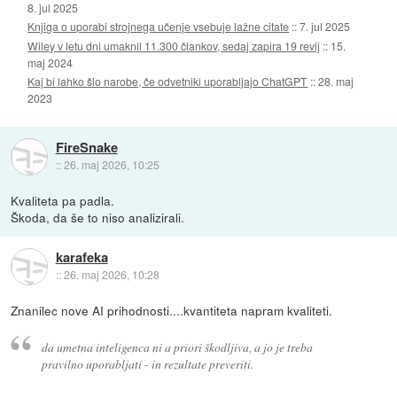
8. jul 2025
Knjiga o uporabi strojnega učenje vsebuje lažne citate
::
7. jul 2025
Wiley v letu dni umaknil 11.300 člankov, sedaj zapira 19 revij
::
15.
maj 2024
Kaj bi lahko šlo narobe, če odvetniki uporabljajo ChatGPT
::
28. maj
2023
FireSnake
::
26. maj 2026, 10:25
Kvaliteta pa padla.
Škoda, da še to niso analizirali.
karafeka
::
26. maj 2026, 10:28
Znanilec nove AI prihodnosti....kvantiteta napram kvaliteti.
da umetna inteligenca ni a priori škodljiva, a jo je treba
pravilno uporabljati - in rezultate preveriti.