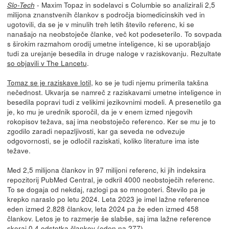
- Maxim Topaz in sodelavci s Columbie so analizirali 2,5
Slo-Tech
milijona znanstvenih člankov s področja biomedicinskih ved in
ugotovili, da se je v minulih treh letih število referenc, ki se
nanašajo na neobstoječe članke, več kot podeseterilo. To sovpada
s širokim razmahom orodij umetne inteligence, ki se uporabljajo
tudi za urejanje besedila in druge naloge v raziskovanju. Rezultate
so objavili v The Lancetu
.
Tomaz se je raziskave lotil
, ko se je tudi njemu primerila takšna
nečednost. Ukvarja se namreč z raziskavami umetne inteligence in
besedila popravi tudi z velikimi jezikovnimi modeli. A presenetilo ga
je, ko mu je urednik sporočil, da je v enem izmed njegovih
rokopisov težava, saj ima neobstoječo referenco. Ker se mu je to
zgodilo zaradi nepazljivosti, kar ga seveda ne odvezuje
odgovornosti, se je odločil raziskati, koliko literature ima iste
težave.
Med 2,5 milijona člankov in 97 milijoni referenc, ki jih indeksira
repozitorij PubMed Central, je odkril 4000 neobstoječih referenc.
To se dogaja od nekdaj, razlogi pa so mnogoteri. Število pa je
krepko naraslo po letu 2024. Leta 2023 je imel lažne reference
eden izmed 2.828 člankov, leta 2024 pa že eden izmed 458
člankov. Letos je to razmerje še slabše, saj ima lažne reference
skoraj 0,4 odstotka člankov (eden na 277).