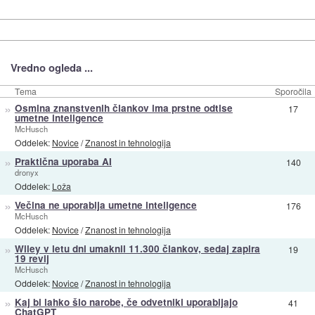
Vredno ogleda ...
Tema
Sporočila
»
Osmina znanstvenih člankov ima prstne odtise
17
umetne inteligence
McHusch
Oddelek:
Novice
/
Znanost in tehnologija
»
Praktična uporaba AI
140
dronyx
Oddelek:
Loža
»
Večina ne uporablja umetne inteligence
176
McHusch
Oddelek:
Novice
/
Znanost in tehnologija
»
Wiley v letu dni umaknil 11.300 člankov, sedaj zapira
19
19 revij
McHusch
Oddelek:
Novice
/
Znanost in tehnologija
»
Kaj bi lahko šlo narobe, če odvetniki uporabljajo
41
ChatGPT