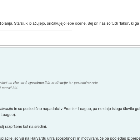
nja. Starši, ki plačujejo, pričakujejo lepe ocene. Sej pri nas so tudi "faksi", ki ga
prideš na Harvard,
sposobnosti in motivacijo
ter posledično zelo
 moraš biti.
tivacijo
in so posledično napadalci v Premier League, pa ne dajo istega število go
 League).
lj razpršene kot na sredini.
uplacije, so vsi na Harvardu ultra sposobnosti in motivirani, če pa pogledaš iz per