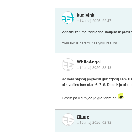
kuglvinkl
::
14. maj 2026, 22:47
Ženske zanima izobrazba, karijera in pravi 
Your focus determines your reallity
WhiteAngel
::
14. maj 2026, 22:48
Ko sem najprej pogledal graf zgoraj sem si m
bila večina tam okoli 6, 7, 8. Desetk je bilo 
Potem pa vidim, da je graf obrnjen
Glugy
::
15. maj 2026, 02:32