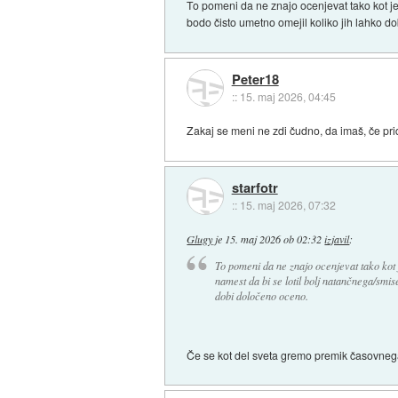
To pomeni da ne znajo ocenjevat tako kot je
bodo čisto umetno omejil koliko jih lahko d
Peter18
::
15. maj 2026, 04:45
Zakaj se meni ne zdi čudno, da imaš, če pri
starfotr
::
15. maj 2026, 07:32
Glugy
je
15. maj 2026 ob 02:32
izjavil
:
To pomeni da ne znajo ocenjevat tako kot 
namest da bi se lotil bolj natančnega/smi
dobi določeno oceno.
Če se kot del sveta gremo premik časovnega