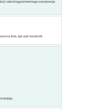
il bolj natančnega/smiselnega ocenjevanja
snovna šola, kjer pač moraš biti.
onavljajo.