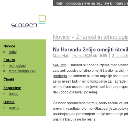
Sandisk že prodal več kot polovico SSD-jev za 
Novice
»
Znanost in tehnologij
Novice
Na Harvadu želijo omejiti števi
arhiv
Matej Huš
::
14. maj 2026
ob 19:55
Znanost i
Forum
Slo-Tech
- Harvard ni nobena izjema med univerz
mali oglasi
zato želi vodstvo
prisilno omejiti število najvišjih
teme zadnjih 24h
predloga
, po katerem bi lahko najvišje ocene do
Članki
želijo uvesti tudi interno točkovanje za nagrade 
alternativno uspeh ocenjevali tudi kot nadpovpr
Zaposlitve
delu bodo glasovali posebej.
brskaj
Ostalo
Če bodo spremembe potrdili, bodo začele veljati 
pravila
preverili rezultate reforme. Glasovanje že poteka
poudarjajo, da profesorjem jemlje avtonomijo pr
prisilna krivulja ne bo rešila.