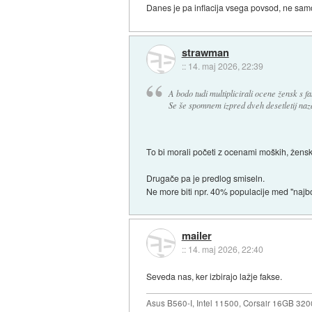
Danes je pa inflacija vsega povsod, ne sam
strawman
::
14. maj 2026, 22:39
A bodo tudi multiplicirali ocene žensk s 
Se še spomnem izpred dveh desetletij naza
To bi morali početi z ocenami moških, ženske
Drugače pa je predlog smiseln.
Ne more biti npr. 40% populacije med "najb
mailer
::
14. maj 2026, 22:40
Seveda nas, ker izbirajo lažje fakse.
Asus B560-I, Intel 11500, Corsair 16GB 3