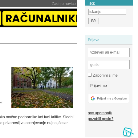
Išči:
Zadnje novice
Prijava
Zapomni si me
nov uporabnik
ako močne podpornike kot tudi kritike. Slednji
pozabili geslo?
e prizanesljivo ocenjevanje nujno, česar