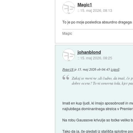
Magic1
::
15. maj 2026, 08:13
To je po moje posledica absurdno dragega šola
Magic
johanblond
::
15. maj 2026, 08:25
Peter18
je
15. maj 2026 ob 04:45
izjavil
:
Zakaj se meni ne zdi čudno, da imaš, če 
dobre ocene? To ni osnovna šola, kjer pač
Imaš en kup ljudi, ki imajo
sposobnosti in mo
najlubšega dominantnega strelca v Premier
Na robu Gaussove krivulje so toćke veliko bo
Tako da ja, če gledaš iz stališča splošne po