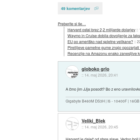
49 komentarjev
Preberite si še…
Harvard ostal brez 2,2 milijarde dolarjev
::
Waymo in Cruise dobila dovoljenje za taks
EU po ameriško nad spletne velikane?
::
2
Pirellijeve pametne gume znajo opozarjati
Recenzije na Amazonu enako zanesljive ko
globoko grlo
::
14. maj 2026, 20:41
A čmo jim JJja posodt? Bo z eno uravnilovk
Gigabyte B460M DS3H | I5 - 10400F | 16GB
Veliki_Blek
::
14. maj 2026, 20:45
Harvard je daleč od stare slave. Vedno bo