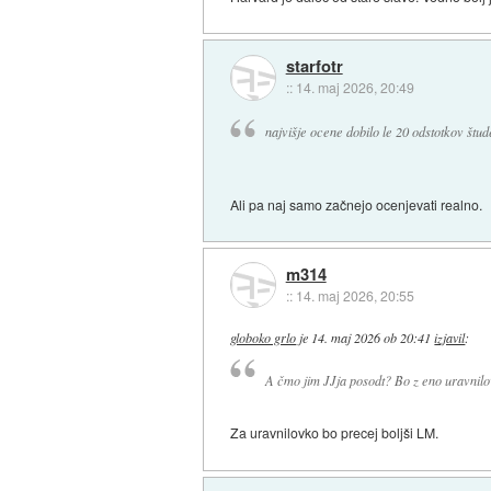
starfotr
::
14. maj 2026, 20:49
najvišje ocene dobilo le 20 odstotkov štud
Ali pa naj samo začnejo ocenjevati realno.
m314
::
14. maj 2026, 20:55
globoko grlo
je
14. maj 2026 ob 20:41
izjavil
:
A čmo jim JJja posodt? Bo z eno uravnilo
Za uravnilovko bo precej boljši LM.