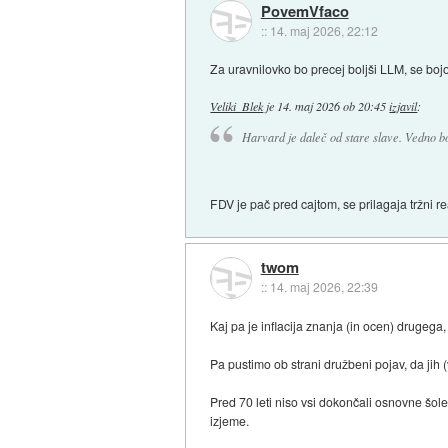
PovemVfaco
::
14. maj 2026, 22:12
Za uravnilovko bo precej boljši LLM, se bojo
Veliki_Blek
je
14. maj 2026 ob 20:45
izjavil
:
Harvard je daleč od stare slave. Vedno 
FDV je pač pred cajtom, se prilagaja tržni re
twom
::
14. maj 2026, 22:39
Kaj pa je inflacija znanja (in ocen) drugega,
Pa pustimo ob strani družbeni pojav, da jih (
Pred 70 leti niso vsi dokončali osnovne šole. 
izjeme.