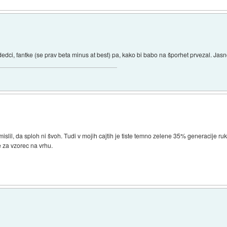
dedci, fantke (se prav beta minus at best) pa, kako bi babo na šporhet prvezal. Ja
islil, da sploh ni švoh. Tudi v mojih cajtih je tiste temno zelene 35% generacije ruk
le za vzorec na vrhu.