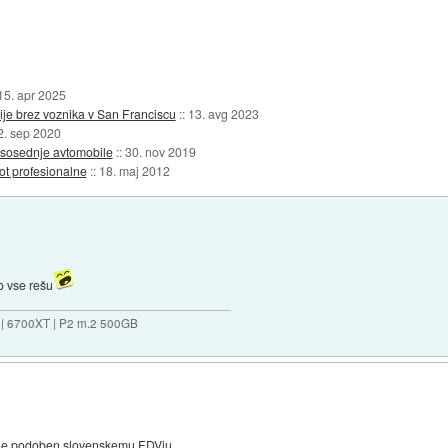
15. apr 2025
ije brez voznika v San Franciscu
::
13. avg 2023
2. sep 2020
 sosednje avtomobile
::
30. nov 2019
t profesionalne
::
18. maj 2012
o vse rešu
 | 6700XT | P2 m.2 500GB
lj je podoben slovenskemu FDVju.