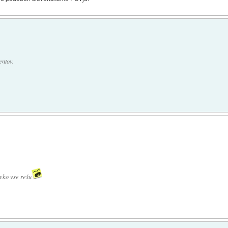
entov.
vko vse rešu