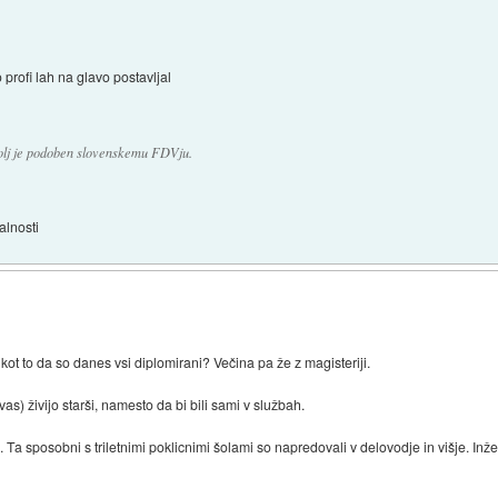
 profi lah na glavo postavljal
bolj je podoben slovenskemu FDVju.
alnosti
 kot to da so danes vsi diplomirani? Večina pa že z magisteriji.
vas) živijo starši, namesto da bi bili sami v službah.
Ta sposobni s triletnimi poklicnimi šolami so napredovali v delovodje in višje. Inženir