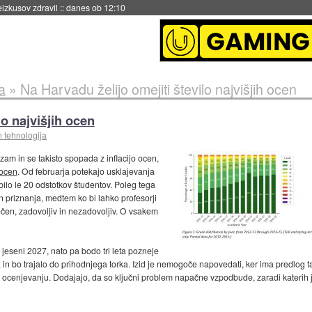
naslednji dve leti
::
danes ob 11:37
a
»
Na Harvadu želijo omejiti število najvišjih ocen
lo najvišjih ocen
n tehnologija
am in se takisto spopada z inflacijo ocen,
 ocen
. Od februarja potekajo usklajevanja
bilo le 20 odstotkov študentov. Poleg tega
in priznanja, medtem ko bi lahko profesorji
ečen, zadovoljiv in nezadovoljiv. O vsakem
jeseni 2027, nato pa bodo tri leta pozneje
 in bo trajalo do prihodnjega torka. Izid je nemogoče napovedati, ker ima predlog t
i ocenjevanju. Dodajajo, da so ključni problem napačne vzpodbude, zaradi katerih j