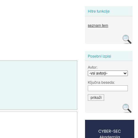
Hitre funkcije
seznam tem
Posebni izpisi
Avtor:
Ključna beseda: