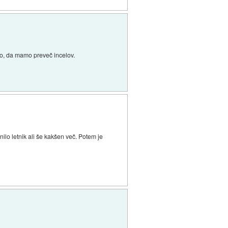
sno, da mamo preveč incelov.
nilo letnik ali še kakšen več. Potem je