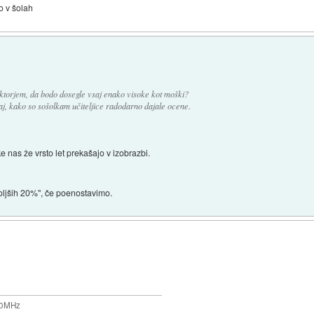
o v šolah
faktorjem, da bodo dosegle vsaj enako visoke kot moški?
j, kako so sošolkam učiteljice radodarno dajale ocene.
 nas že vrsto let prekašajo v izobrazbi.
oljših 20%", če poenostavimo.
200MHz