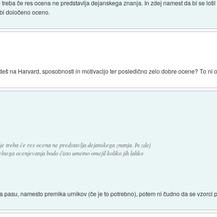
 treba če res ocena ne predstavlja dejanskega znanja. In zdej namest da bi se lot
obi določeno oceno.
deš na Harvard, sposobnosti in motivacijo ter posledično zelo dobre ocene? To ni o
je treba če res ocena ne predstavlja dejanskega znanja. In zdej
selnega ocenjevanja bodo čisto umetno omejil koliko jih lahko
 pasu, namesto premika urnikov (če je to potrebno), potem ni čudno da se vzorci p