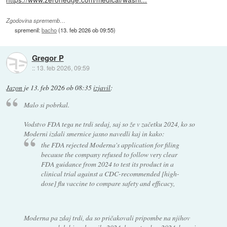
Zgodovina sprememb…
spremenil:
bacho
(
13. feb 2026 ob 09:55
)
Gregor P
::
13. feb 2026, 09:59
Jazon
je
13. feb 2026 ob 08:35
izjavil
:
Malo si pobrkal.
Vodstvo FDA tega ne trdi sedaj, saj so že v začetku 2024, ko so
Moderni izdali smernice jasno navedli kaj in kako:
the FDA rejected Moderna's application for filing
because the company refused to follow very clear
FDA guidance from 2024 to test its product in a
clinical trial against a CDC-recommended [high-
dose] flu vaccine to compare safety and efficacy,
Moderna pa zdaj trdi, da so pričakovali pripombe na njihov