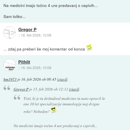
Na medicini imajo točno 4 ure predavanj o cepivih...
Sam toliko...
Gregor P
::
16. feb 2026, 10:08
... zdaj pa preberi še moj komentar od konca
Pithlit
::
16. feb 2026, 10:08
bm1973
je
16. feb 2026 ob 08:45
izjavil
:
Gregor P
je
15. feb 2026 ob 12:11
izjavil
:
Tisti, ki je tu doštudiral medicino in nato opravil še
ene 10 let specializacije imunologije naj dvigne
roke? Nobeden?
Na medicini imajo točno 4 ure predavanj o cepivih...