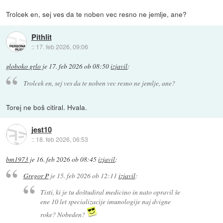
Trolcek en, sej ves da te noben vec resno ne jemlje, ane?
Pithlit
::
17. feb 2026, 09:06
globoko grlo
je
17. feb 2026 ob 08:50
izjavil
:
Trolcek en, sej ves da te noben vec resno ne jemlje, ane?
Torej ne boš citiral. Hvala.
jest10
::
18. feb 2026, 06:53
bm1973
je
16. feb 2026 ob 08:45
izjavil
:
Gregor P
je
15. feb 2026 ob 12:11
izjavil
:
Tisti, ki je tu doštudiral medicino in nato opravil še
ene 10 let specializacije imunologije naj dvigne
roke? Nobeden?