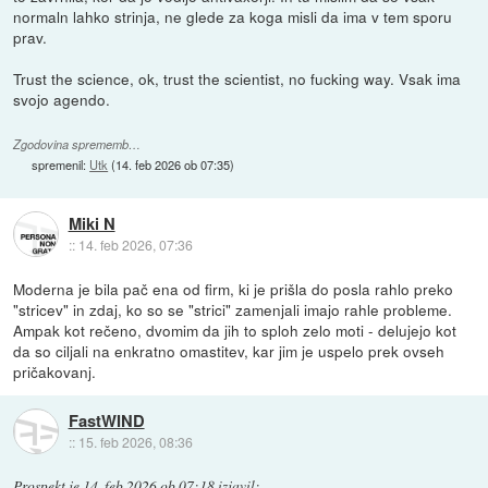
normaln lahko strinja, ne glede za koga misli da ima v tem sporu
prav.
Trust the science, ok, trust the scientist, no fucking way. Vsak ima
svojo agendo.
Zgodovina sprememb…
spremenil:
Utk
(
14. feb 2026 ob 07:35
)
Miki N
::
14. feb 2026, 07:36
Moderna je bila pač ena od firm, ki je prišla do posla rahlo preko
"stricev" in zdaj, ko so se "strici" zamenjali imajo rahle probleme.
Ampak kot rečeno, dvomim da jih to sploh zelo moti - delujejo kot
da so ciljali na enkratno omastitev, kar jim je uspelo prek ovseh
pričakovanj.
FastWIND
::
15. feb 2026, 08:36
Prospekt
je
14. feb 2026 ob 07:18
izjavil
: