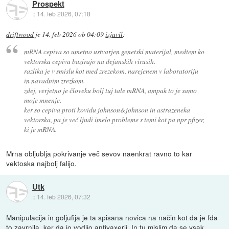
Prospekt
::
14. feb 2026, 07:18
driftwood
je
14. feb 2026 ob 04:09
izjavil
:
mRNA cepiva so umetno ustvarjen genetski materijal, medtem ko
vektorska cepiva bazirajo na dejanskih virusih.
razlika je v smislu kot med zrezekom, narejenem v laboratoriju
in navadnim zrezkom.
zdej, verjetno je človeku bolj tuj tale mRNA, ampak to je samo
moje mnenje.
ker so cepiva proti kovidu johnson&johnson in astrazeneka
vektorska, pa je več ljudi imelo probleme s temi kot pa npr pfizer,
ki je mRNA.
Mrna obljublja pokrivanje več sevov naenkrat ravno to kar
vektoska najbolj falijo.
Utk
::
14. feb 2026, 07:32
Manipulacija in goljufija je ta spisana novica na način kot da je fda
to zavrnila, ker da jo vodijo antivaxerji. In tu mislim da se vsak