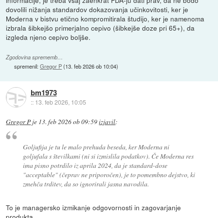
dovolili nižanja standardov dokazovanja učinkovitosti, ker je
Moderna v bistvu etično kompromitirala študijo, ker je namenoma
izbrala šibkejšo primerjalno cepivo (šibkejše doze pri 65+), da
izgleda njeno cepivo boljše.
Zgodovina sprememb…
spremenil:
Gregor P
(
13. feb 2026 ob 10:04
)
bm1973
::
13. feb 2026, 10:05
Gregor P
je
13. feb 2026 ob 09:59
izjavil
:
Goljufija je tu le malo prehuda beseda, ker Moderna ni
goljufala s številkami (ni si izmislila podatkov). Če Moderna res
ima pisno potrdilo iz aprila 2024, da je standard-dose
"acceptable" (čeprav ne priporočen), je to pomembno dejstvo, ki
zmehča trditev, da so ignorirali jasna navodila.
To je managersko izmikanje odgovornosti in zagovarjanje
produkta.