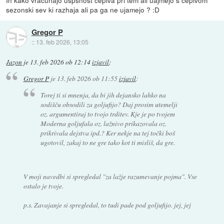
sezonski sev ki razhaja ali pa ga ne ujamejo ? :D
Gregor P
::
13. feb 2026, 13:05
Jazon
je
13. feb 2026 ob 12:14
izjavil
:
Gregor P
je
13. feb 2026 ob 11:55
izjavil
:
Torej ti si mnenja, da bi jih dejansko lahko na
sodišču obsodili za goljufijo? Daj prosim utemelji
oz. argumentiraj to tvojo trditev. Kje je po tvojem
Moderna goljufala oz. lažnivo prikazovala oz.
prikrivala dejstva ipd.? Ker nekje na tej točki boš
ugotovil, zakaj to ne gre tako kot ti misliš, da gre.
V moji navedbi si spregledal "za lažje razumevanje pojma". Vse
ostalo je tvoje.
p.s. Zavajanje si spregledal, to tudi pade pod goljufijo. jej, jej