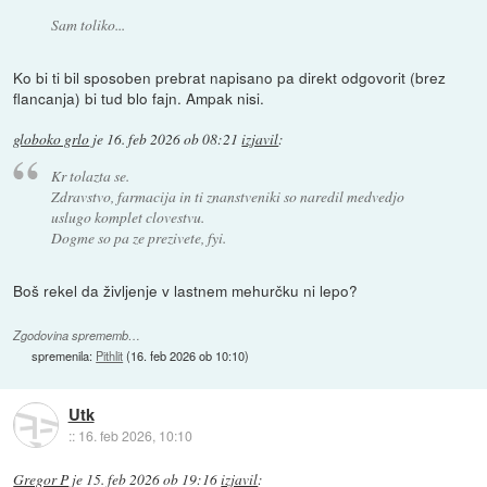
Sam toliko...
Ko bi ti bil sposoben prebrat napisano pa direkt odgovorit (brez
flancanja) bi tud blo fajn. Ampak nisi.
globoko grlo
je
16. feb 2026 ob 08:21
izjavil
:
Kr tolazta se.
Zdravstvo, farmacija in ti znanstveniki so naredil medvedjo
uslugo komplet clovestvu.
Dogme so pa ze prezivete, fyi.
Boš rekel da življenje v lastnem mehurčku ni lepo?
Zgodovina sprememb…
spremenila:
Pithlit
(
16. feb 2026 ob 10:10
)
Utk
::
16. feb 2026, 10:10
Gregor P
je
15. feb 2026 ob 19:16
izjavil
: