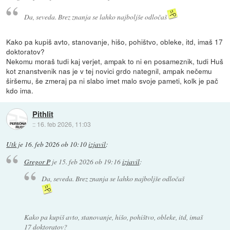
Da, seveda. Brez znanja se lahko najboljše odločaš
Kako pa kupiš avto, stanovanje, hišo, pohištvo, obleke, itd, imaš 17
doktoratov?
Nekomu moraš tudi kaj verjet, ampak to ni en posameznik, tudi Huš
kot znanstvenik nas je v tej novici grdo nategnil, ampak nečemu
širšemu, še zmeraj pa ni slabo imet malo svoje pameti, kolk je pač
kdo ima.
Pithlit
::
16. feb 2026, 11:03
Utk
je
16. feb 2026 ob 10:10
izjavil
:
Gregor P
je
15. feb 2026 ob 19:16
izjavil
:
Da, seveda. Brez znanja se lahko najboljše odločaš
Kako pa kupiš avto, stanovanje, hišo, pohištvo, obleke, itd, imaš
17 doktoratov?