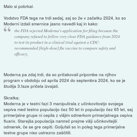
Malo si pobrkal.
Vodstvo FDA tega ne trdi sedaj, saj so že v začetku 2024, ko so
Moderni izdali smernice jasno navedli kaj in kako:
the FDA rejected Moderna's application for filing because the
company refused to follow very clear FDA guidance from 2024
to test its product in a clinical trial against a CDC-
recommended [high-dose] flu vaccine to compare safety and
efficacy,
Moderna pa zdaj trdi, da so pričakovali pripombe na njihov
program v obdobju od aprila 2024 do septembra 2024, ko se je
študija 3.faze pričela izvajati.
Skratka;
Moderna je v testni fazi 3 manipulirala z učinkovitostjo svojega
cepiva med testno populacijo čez 50 let in populacijo čez 65 let, saj
primerjalne grupe ni cepila z višjim odmerkom primerjalnega cepiva
fluarix. Starejša populacija namreč prejme višji učinkovitejši
odmerek, če se gre cepiti. Goljufali so in poleg tega primerjalne
testne grupe niso ustrezno zaščitili.