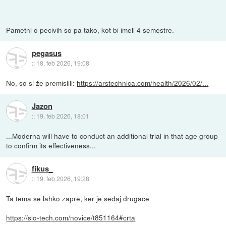
Pametni o pecivih so pa tako, kot bi imeli 4 semestre.
pegasus
::
18. feb 2026, 19:08
No, so si že premislili:
https://arstechnica.com/health/2026/02/...
Jazon
::
19. feb 2026, 18:01
...Moderna will have to conduct an additional trial in that age group
to confirm its effectiveness...
fikus_
::
19. feb 2026, 19:28
Ta tema se lahko zapre, ker je sedaj drugace
https://slo-tech.com/novice/t851164#crta