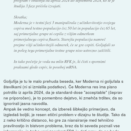
program v obdobju od aprila 2024 do septembra 2024, ko se je
študija 3.faze pričela izvajati.
Skratka;
Moderna je v testni fazi 3 manipulirala z učinkovitostjo svojega
cepiva med testno populacijo čez 50 let in populacijo čez 65 let,
saj primerjalne grupe ni cepila z višjim odmerkom
primerjalnega cepiva fluarix. Starejša populacija namreč
prejme višji učinkovitejši odmerek, če se gre cepiti. Goljufali so
in poleg tega primerjalne testne grupe niso ustrezno zaščitili.
In tako početje je voda na mlin RFK jr., ki čisti s spornimi
praksami glede cepiv, še posebej mRNA.
Goljufija je tu le malo prehuda beseda, ker Moderna ni goljufala s
številkami (ni si izmislila podatkov). Če Moderna res ima pisno
potrdilo iz aprila 2024, da je standard-dose "acceptable" (čeprav
ne priporočen), je to pomembno dejstvo, ki zmehča trditev, da so
ignorirali jasna navodila.
Ampak še vedno koncept, da izbereš šibkejšo primerjavo, da
izgledaš boljši, je resen etični problem v dizajnu te študije. Tako da
z neko kritično distanco, ko gre za niansiranje med tehnično
pravilnostjo in bistvom problema, brez da bi seveda poznali vse
informacije, je treba vsaj zaenkrat FDA-ju dati prav, da ne bodo