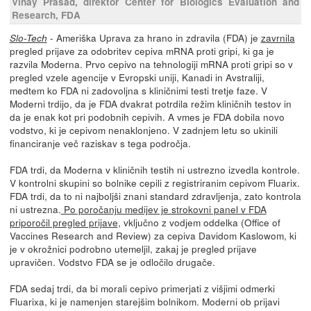
Vinay Prasad, direktor Center for Biologics Evaluation and
Research, FDA
- Ameriška Uprava za hrano in zdravila (FDA) je
zavrnila
Slo-Tech
pregled prijave za odobritev cepiva mRNA proti gripi, ki ga je
razvila Moderna. Prvo cepivo na tehnologiji mRNA proti gripi so v
pregled vzele agencije v Evropski uniji, Kanadi in Avstraliji,
medtem ko FDA ni zadovoljna s kliničnimi testi tretje faze. V
Moderni trdijo, da je FDA dvakrat potrdila režim kliničnih testov in
da je enak kot pri podobnih cepivih. A vmes je FDA dobila novo
vodstvo, ki je cepivom nenaklonjeno. V zadnjem letu so ukinili
financiranje več raziskav s tega področja.
FDA trdi, da Moderna v kliničnih testih ni ustrezno izvedla kontrole.
V kontrolni skupini so bolnike cepili z registriranim cepivom Fluarix.
FDA trdi, da to ni najboljši znani standard zdravljenja, zato kontrola
ni ustrezna.
Po poročanju medijev je strokovni panel v FDA
priporočil pregled prijave
, vključno z vodjem oddelka (Office of
Vaccines Research and Review) za cepiva Davidom Kaslowom, ki
je v okrožnici podrobno utemeljil, zakaj je pregled prijave
upravičen. Vodstvo FDA se je odločilo drugače.
FDA sedaj trdi, da bi morali cepivo primerjati z višjimi odmerki
Fluarixa, ki je namenjen starejšim bolnikom. Moderni ob prijavi