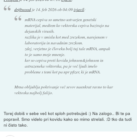
driftwood
je
14. feb 2026 ob 04:09
izjavil
:
mRNA cepiva so umetno ustvarjen genetski
materijal, medtem ko vektorska cepiva bazirajo na
dejanskih virusih.
razlika je v smislu kot med zrezekom, narejenem v
laboratoriju in navadnim zrezkom.
zdej, verjetno je človeku bolj tuj tale mRNA, ampak
to je samo moje mnenje.
ker so cepiva proti kovidu johnson&johnson in
astrazeneka vektorska, pa je več ljudi imelo
probleme s temi kot pa npr pfizer, ki je mRNA.
Mrna obljublja pokrivanje več sevov naenkrat ravno to kar
vektoska najbolj falijo.
Torej dobiš v sebe več kot sploh potrebuješ :) Na zalogo.. Bi te pa
popravil. Smo videlo pri kovidu kako so mimo strelali. :D tko da tudi
ni čisto tako.