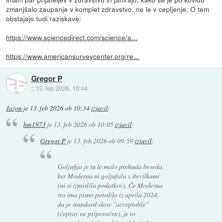
zmanjšalo zaupanje v komplet zdravstvo, ne le v cepljenje. O tem
obstajajo tudi raziskave:
https://www.sciencedirect.com/science/a...
https://www.americansurveycenter.org/re...
Gregor P
::
13. feb 2026, 10:44
Jazon
je
13. feb 2026 ob 10:34
izjavil
:
bm1973
je
13. feb 2026 ob 10:05
izjavil
:
Gregor P
je
13. feb 2026 ob 09:59
izjavil
:
Goljufija je tu le malo prehuda beseda,
ker Moderna ni goljufala s številkami
(ni si izmislila podatkov). Če Moderna
res ima pisno potrdilo iz aprila 2024,
da je standard-dose "acceptable"
(čeprav ne priporočen), je to