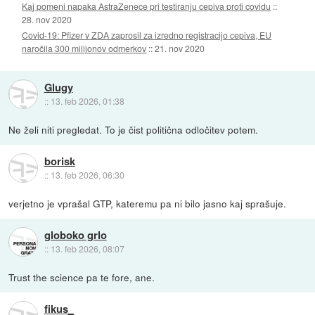
Kaj pomeni napaka AstraZenece pri testiranju cepiva proti covidu
::
28. nov 2020
Covid-19: Pfizer v ZDA zaprosil za izredno registracijo cepiva, EU
naročila 300 milijonov odmerkov
::
21. nov 2020
Glugy
::
13. feb 2026, 01:38
Ne želi niti pregledat. To je čist politična odločitev potem.
borisk
::
13. feb 2026, 06:30
verjetno je vprašal GTP, kateremu pa ni bilo jasno kaj sprašuje.
globoko grlo
::
13. feb 2026, 08:07
Trust the science pa te fore, ane.
fikus_