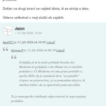
Dokler na drugi strani ne najdeš idiota, ki se strinja s tabo.
Videno velikokrat v moji službi ob zajebih.
Jazon
::
13. feb 2026, 10:34
bm1973
je
13. feb 2026 ob 10:05
izjavil
:
Gregor P
je
13. feb 2026 ob 09:59
izjavil
:
Goljufija je tu le malo prehuda beseda, ker
Moderna ni goljufala s številkami (ni si izmislila
podatkov). Če Moderna res ima pisno potrdilo iz
aprila 2024, da je standard-dose "acceptable"
(čeprav ne priporočen), je to pomembno dejstvo, ki
zmehča trditev, da so ignorirali jasna navodila.
To je managersko izmikanje odgovornosti in zagovarjanje
produkta.