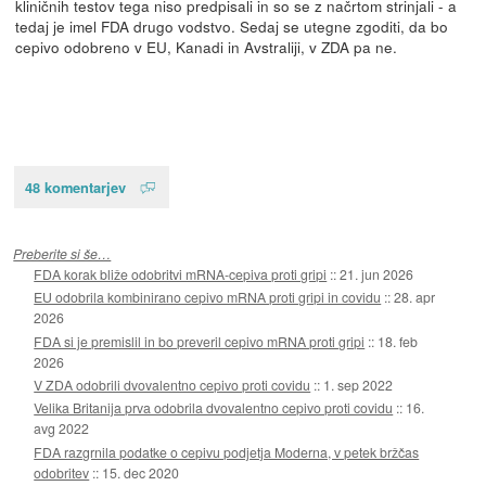
kliničnih testov tega niso predpisali in so se z načrtom strinjali - a
tedaj je imel FDA drugo vodstvo. Sedaj se utegne zgoditi, da bo
cepivo odobreno v EU, Kanadi in Avstraliji, v ZDA pa ne.
48 komentarjev
Preberite si še…
FDA korak bliže odobritvi mRNA-cepiva proti gripi
::
21. jun 2026
EU odobrila kombinirano cepivo mRNA proti gripi in covidu
::
28. apr
2026
FDA si je premislil in bo preveril cepivo mRNA proti gripi
::
18. feb
2026
V ZDA odobrili dvovalentno cepivo proti covidu
::
1. sep 2022
Velika Britanija prva odobrila dvovalentno cepivo proti covidu
::
16.
avg 2022
FDA razgrnila podatke o cepivu podjetja Moderna, v petek bržčas
odobritev
::
15. dec 2020