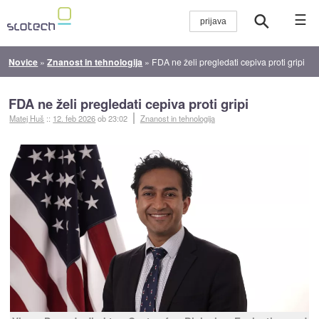
☰
Novice
»
Znanost in tehnologija
»
FDA ne želi pregledati cepiva proti gripi
FDA ne želi pregledati cepiva proti gripi
Matej Huš
::
12. feb 2026
ob 23:02
Znanost in tehnologija