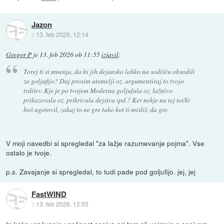
Jazon
::
13. feb 2026, 12:14
Gregor P
je
13. feb 2026 ob 11:55
izjavil
:
Torej ti si mnenja, da bi jih dejansko lahko na sodišču obsodili
za goljufijo? Daj prosim utemelji oz. argumentiraj to tvojo
trditev. Kje je po tvojem Moderna goljufala oz. lažnivo
prikazovala oz. prikrivala dejstva ipd.? Ker nekje na tej točki
boš ugotovil, zakaj to ne gre tako kot ti misliš, da gre.
V moji navedbi si spregledal "za lažje razumevanje pojma". Vse
ostalo je tvoje.
p.s. Zavajanje si spregledal, to tudi pade pod goljufijo. jej, jej
FastWIND
::
13. feb 2026, 12:55
In kako vračunajo uspšnost cepiva pri tem ali uajmejo s cepivom