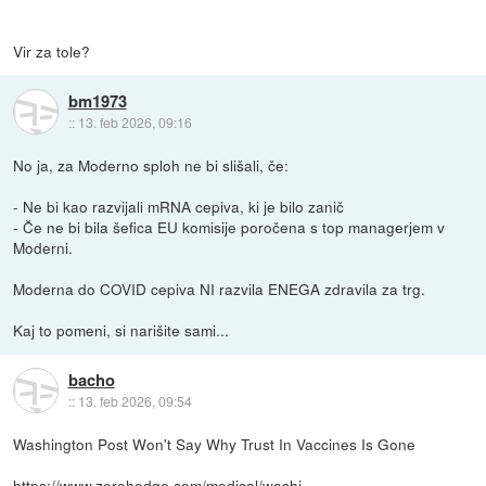
Vir za tole?
bm1973
::
13. feb 2026, 09:16
No ja, za Moderno sploh ne bi slišali, če:
- Ne bi kao razvijali mRNA cepiva, ki je bilo zanič
- Če ne bi bila šefica EU komisije poročena s top managerjem v
Moderni.
Moderna do COVID cepiva NI razvila ENEGA zdravila za trg.
Kaj to pomeni, si narišite sami...
bacho
::
13. feb 2026, 09:54
Washington Post Won't Say Why Trust In Vaccines Is Gone
https://www.zerohedge.com/medical/washi...