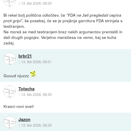
::
13. feb 2026, 08:30
Bi rekel bolj politična odločitev, če
"FDA ne želi pregledati cepiva
, še posebej, če se je prejšnja garnitura FDA strinjala s
proti gripi"
testiranjem.
Ne moreš se med testiranjem brez nekih argumentov premisliti in
dati drugih pogojev. Verjetno marsičesa ne vemo, kaj se kuha
zadaj.
brbr21
::
13. feb 2026, 08:31
Guuud njuzzz
Totscha
::
13. feb 2026, 08:35
Krasni novi svet!
Jazon
::
13. feb 2026, 08:35