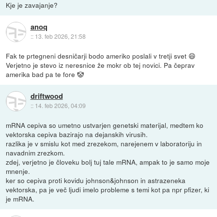
Kje je zavajanje?
anoq
::
13. feb 2026, 21:58
Fak te prtegneni desničarji bodo ameriko poslali v tretji svet 😄
Verjetno je stevo iz neresnice že mokr ob tej novici. Pa čeprav
amerika bad pa te fore 🤡
driftwood
::
14. feb 2026, 04:09
mRNA cepiva so umetno ustvarjen genetski materijal, medtem ko
vektorska cepiva bazirajo na dejanskih virusih.
razlika je v smislu kot med zrezekom, narejenem v laboratoriju in
navadnim zrezkom.
zdej, verjetno je človeku bolj tuj tale mRNA, ampak to je samo moje
mnenje.
ker so cepiva proti kovidu johnson&johnson in astrazeneka
vektorska, pa je več ljudi imelo probleme s temi kot pa npr pfizer, ki
je mRNA.