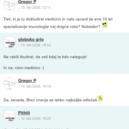
Gregor P
::
15. feb 2026, 12:11
Tisti, ki je tu doštudiral medicino in nato opravil še ene 10 let
specializacije imunologije naj dvigne roke? Nobeden?
globoko grlo
::
15. feb 2026, 18:54
Ne rabiš študirat, da veš kdaj te kdo nateguje!
In ne, nism medicinc :)
Gregor P
::
15. feb 2026, 19:16
Da, seveda. Brez znanja se lahko najboljše odločaš
Pithlit
::
15. feb 2026, 19:22