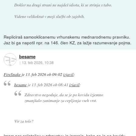
Dokler na drugi strani ne najdeš idiota, ki se strinja s tabo.
Videno velikokrat v moji službi ob zajebih.
Repliciraš samooklicanemu vrhunskemu mednarodnemu pravniku.
Jaz bi ga napotil npr. na 146. člen KZ, za lažje razumevanje pojma.
besame
::
13. feb 2026, 10:38
FireSnake
je
13. feb 2026 ob 09:02
izjavil
:
besame
je
13. feb 2026 ob 08:41
izjavil
:
Zdravstvo negoduje, da se je po kovidu izjemno
zmanjšalo zanimanje za cepljenja vseh vrst.
Vir za tole?
Imam par prijateljev v zdravstvu in jamrajo, kako se je po kovidu