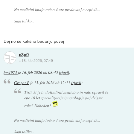
Na medicini imajo točno 4 ure predavanj o cepivih...
Sam toliko...
Dej no še kakšno bedarijo povej
c3p0
::
18. feb 2026, 07:49
bm1973
je
16. feb 2026 ob 08:45
izjavil
:
Gregor P
je
15. feb 2026 ob 12:11
izjavil
:
Tisti, ki je tu doštudiral medicino in nato opravil še
ene 10 let specializacije imunologije naj dvigne
roke? Nobeden?
Na medicini imajo točno 4 ure predavanj o cepivih...
Sam toliko...