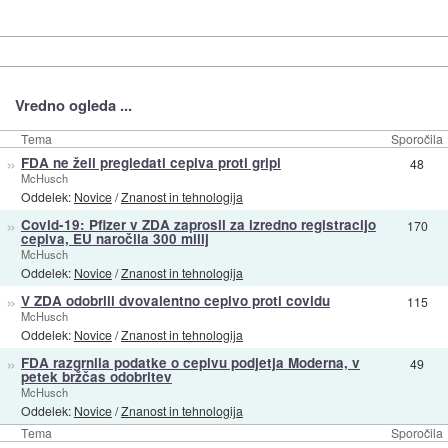
Vredno ogleda ...
Tema
Sporočila
»
FDA ne želi pregledati cepiva proti gripi
48
McHusch
Oddelek:
Novice
/
Znanost in tehnologija
»
Covid-19: Pfizer v ZDA zaprosil za izredno registracijo
170
cepiva, EU naročila 300 milij
McHusch
Oddelek:
Novice
/
Znanost in tehnologija
»
V ZDA odobrili dvovalentno cepivo proti covidu
115
McHusch
Oddelek:
Novice
/
Znanost in tehnologija
»
FDA razgrnila podatke o cepivu podjetja Moderna, v
49
petek bržčas odobritev
McHusch
Oddelek:
Novice
/
Znanost in tehnologija
Tema
Sporočila