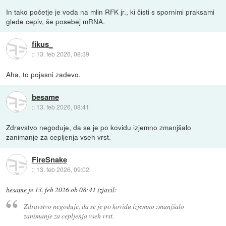
In tako početje je voda na mlin RFK jr., ki čisti s spornimi praksami
glede cepiv, še posebej mRNA.
fikus_
::
13. feb 2026, 08:39
Aha, to pojasni zadevo.
besame
::
13. feb 2026, 08:41
Zdravstvo negoduje, da se je po kovidu izjemno zmanjšalo
zanimanje za cepljenja vseh vrst.
FireSnake
::
13. feb 2026, 09:02
besame
je
13. feb 2026 ob 08:41
izjavil
:
Zdravstvo negoduje, da se je po kovidu izjemno zmanjšalo
zanimanje za cepljenja vseh vrst.