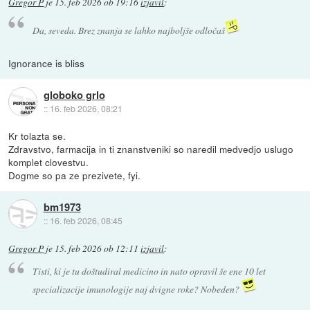
Gregor P
je
15. feb 2026 ob 19:16
izjavil
:
Da, seveda. Brez znanja se lahko najboljše odločaš
Ignorance is bliss
globoko grlo
::
16. feb 2026, 08:21
Kr tolazta se.
Zdravstvo, farmacija in ti znanstveniki so naredil medvedjo uslugo
komplet clovestvu.
Dogme so pa ze prezivete, fyi.
bm1973
::
16. feb 2026, 08:45
Gregor P
je
15. feb 2026 ob 12:11
izjavil
:
Tisti, ki je tu doštudiral medicino in nato opravil še ene 10 let
specializacije imunologije naj dvigne roke? Nobeden?