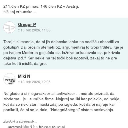
211.člen KZ pri nas, 146.člen KZ v Avstriji.
nič kaj vrhunsko...
Gregor P
::
13. feb 2026, 11:55
Torej ti si mnenja, da bi jih dejansko lahko na sodišču obsodili za
goljufijo? Daj prosim utemelji oz. argumentiraj to tvojo trditev. Kje je
po tvojem Moderna goljufala oz. lažnivo prikazovala oz. prikrivala
dejstva ipd.? Ker nekje na tej točki boš ugotovil, zakaj to ne gre
tako kot ti misliš, da gre.
Miki N
::
13. feb 2026, 12:05
Ne glede a si megavakser ali antivakser ... morate priznati, da
Moderna _je_ sumljiva firma. Najprej se liki kar pojavijo, od nekje,
kot da so neki stari mački zdaj pa izgleda, kot da bi najraje kar
poniknili, če bi se le dalo. "Nategni&stegni" sistem poslovanja.
Zgodovina sprememb…
spremenil:
Miki N
(
13. feb 2026 ob 12:06
)