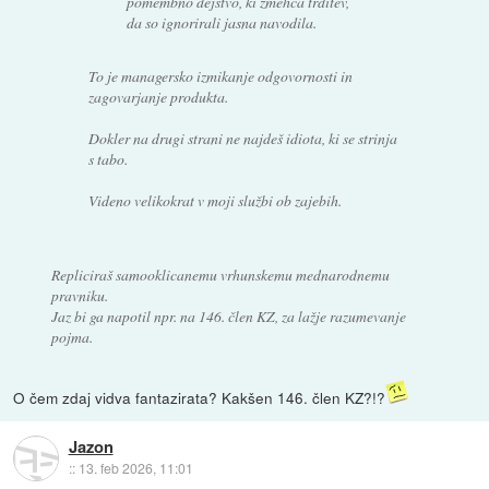
pomembno dejstvo, ki zmehča trditev,
da so ignorirali jasna navodila.
To je managersko izmikanje odgovornosti in
zagovarjanje produkta.
Dokler na drugi strani ne najdeš idiota, ki se strinja
s tabo.
Videno velikokrat v moji službi ob zajebih.
Repliciraš samooklicanemu vrhunskemu mednarodnemu
pravniku.
Jaz bi ga napotil npr. na 146. člen KZ, za lažje razumevanje
pojma.
O čem zdaj vidva fantazirata? Kakšen 146. člen KZ?!?
Jazon
::
13. feb 2026, 11:01