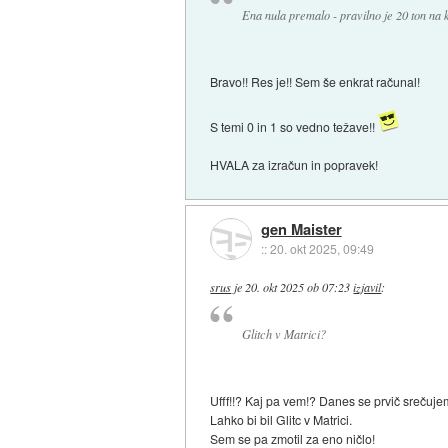
Ena nula premalo - pravilno je 20 ton na 
Bravo!! Res je!! Sem še enkrat računal!
S temi 0 in 1 so vedno težave!!
HVALA za izračun in popravek!
gen Maister
::
20. okt 2025, 09:49
srus
je
20. okt 2025 ob 07:23
izjavil
:
Glitch v Matrici?
Ufff!!? Kaj pa vem!? Danes se prvič sreču
Lahko bi bil Glitc v Matrici.
Sem se pa zmotil za eno ničlo!