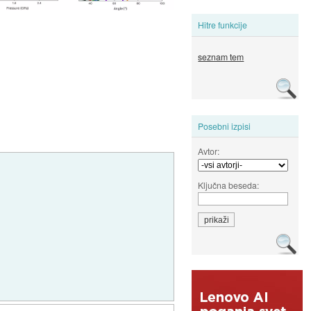
Hitre funkcije
seznam tem
Posebni izpisi
Avtor:
Ključna beseda: