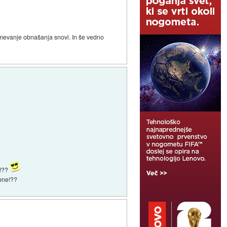
umevanje obnašanja snovi. In še vedno
i!??
mbne!??