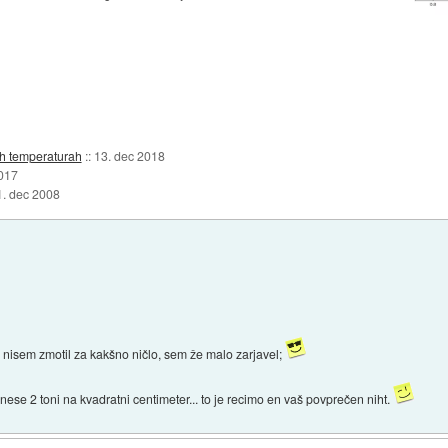
ih temperaturah
::
13. dec 2018
2017
1. dec 2008
nisem zmotil za kakšno ničlo, sem že malo zarjavel;
znese 2 toni na kvadratni centimeter... to je recimo en vaš povprečen niht.