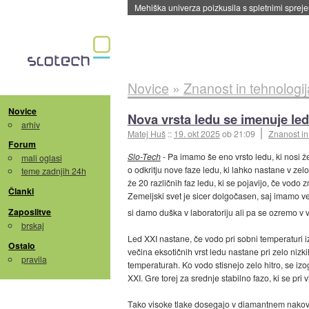
Evropska vesoljska agencija razvija svojo rak
Novice
»
Znanost in tehnologij
Novice
Nova vrsta ledu se imenuje led
arhiv
Matej Huš
::
19. okt 2025
ob 21:09
Znanost in
Forum
Slo-Tech
- Pa imamo še eno vrsto ledu, ki nosi ž
mali oglasi
o odkritju nove faze ledu, ki lahko nastane v z
teme zadnjih 24h
že 20 različnih faz ledu, ki se pojavijo, če vodo z
Članki
Zemeljski svet je sicer dolgočasen, saj imamo v
Zaposlitve
si damo duška v laboratoriju ali pa se ozremo v ve
brskaj
Led XXI nastane, če vodo pri sobni temperaturi iz
Ostalo
večina eksotičnih vrst ledu nastane pri zelo nizkih
pravila
temperaturah. Ko vodo stisnejo zelo hitro, se izog
XXI. Gre torej za srednje stabilno fazo, ki se pri vi
Tako visoke tlake dosegajo v diamantnem nakoval