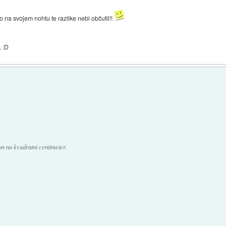
 na svojem nohtu te razlike nebi občutil!!
. :D
on na kvadratni centimeter.