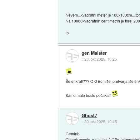
Nevem...kvadratni meter je 100x100cm... tor
Na 10000kvadratnih centimetrih je torej 200
lp
gen Maister
::
20. okt 2025, 10:25
Še enkrat!??? OK! Bom šel pretvarjat še en
Samo malo boste počakal!
Ghost7
::
20. okt 2025, 10:45
Gemini:
Članek navaja, da je tlak 2 GPa (gigapaskala