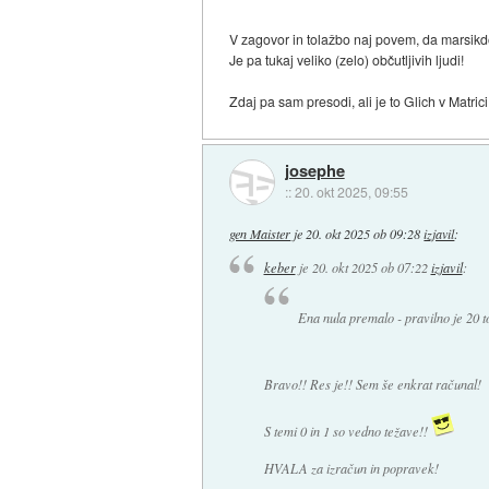
V zagovor in tolažbo naj povem, da marsikdo
Je pa tukaj veliko (zelo) občutljivih ljudi!
Zdaj pa sam presodi, ali je to Glich v Matrici
josephe
::
20. okt 2025, 09:55
gen Maister
je
20. okt 2025 ob 09:28
izjavil
:
keber
je
20. okt 2025 ob 07:22
izjavil
:
Ena nula premalo - pravilno je 20 t
Bravo!! Res je!! Sem še enkrat računal!
S temi 0 in 1 so vedno težave!!
HVALA za izračun in popravek!