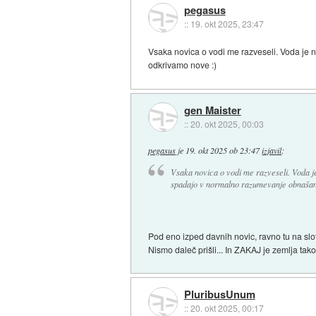
pegasus
::
19. okt 2025, 23:47
Vsaka novica o vodi me razveseli. Voda je 
odkrivamo nove :)
gen Maister
::
20. okt 2025, 00:03
pegasus
je
19. okt 2025 ob 23:47
izjavil
:
Vsaka novica o vodi me razveseli. Voda je
spadajo v normalno razumevanje obnašanj
Pod eno izped davnih novic, ravno tu na slo
Nismo daleč prišli... In ZAKAJ je zemlja t
PluribusUnum
::
20. okt 2025, 00:17