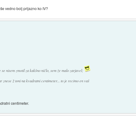
II še vedno bolj prijazno ko IV?
e nisem zmotil za kakšno ničlo, sem že malo zarjavel;
r znese 2 toni na kvadratni centimeter... to je recimo en vaš
dratni centimeter.