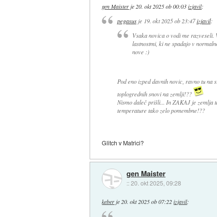
gen Maister
je
20. okt 2025 ob 00:03
izjavil
:
pegasus
je
19. okt 2025 ob 23:47
izjavil
:
Vsaka novica o vodi me razveseli. 
lastnostmi, ki ne spadajo v normal
nove :)
Pod eno izped davnih novic, ravno tu na s
toplogrednih snovi na zemlji!??
Nismo daleč prišli... In ZAKAJ je zemlja 
temperature tako zelo pomembne!??
Glitch v Matrici?
gen Maister
::
20. okt 2025, 09:28
keber
je
20. okt 2025 ob 07:22
izjavil
: