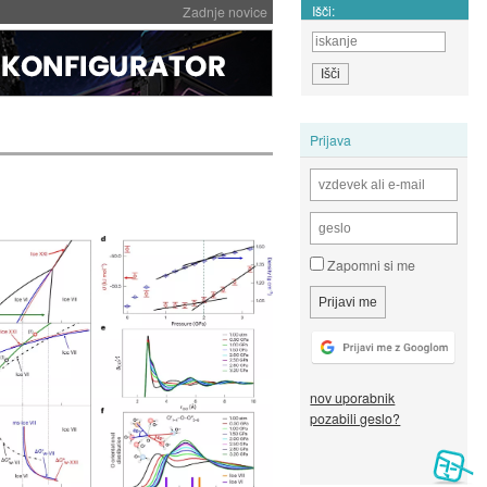
Išči:
Zadnje novice
Prijava
Zapomni si me
nov uporabnik
pozabili geslo?