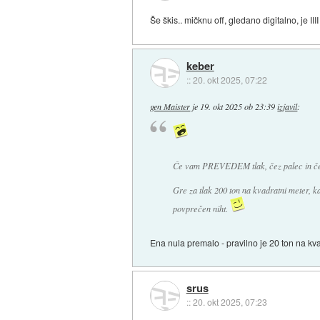
Še škis.. mičknu off, gledano digitalno, je II
keber
::
20. okt 2025, 07:22
gen Maister
je
19. okt 2025 ob 23:39
izjavil
:
Če vam PREVEDEM tlak, čez palec in če s
Gre za tlak 200 ton na kvadratni meter, ka
povprečen niht.
Ena nula premalo - pravilno je 20 ton na kva
srus
::
20. okt 2025, 07:23