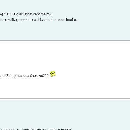
ej 10.000 kvadratnih centimetrov.
 ton, koliko je potem na 1 kvadratnem centimetru.
krat! Zdaj je pa ena 0 preveč!??
) 20.000-krat večji od tlaka na morski gladini.