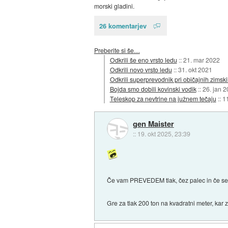
morski gladini.
26 komentarjev
Preberite si še…
Odkrili še eno vrsto ledu
::
21. mar 2022
Odkrili novo vrsto ledu
::
31. okt 2021
Odkrili superprevodnik pri običajnih zimsk
Bojda smo dobili kovinski vodik
::
26. jan 
Teleskop za nevtrine na južnem tečaju
::
1
gen Maister
::
19. okt 2025, 23:39
Če vam PREVEDEM tlak, čez palec in če se 
Gre za tlak 200 ton na kvadratni meter, kar 