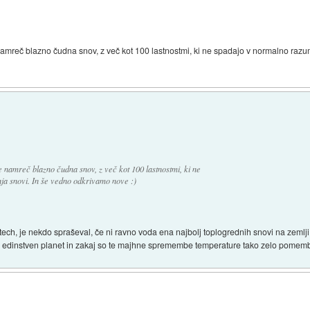
namreč blazno čudna snov, z več kot 100 lastnostmi, ki ne spadajo v normalno raz
 namreč blazno čudna snov, z več kot 100 lastnostmi, ki ne
a snovi. In še vedno odkrivamo nove :)
tech, je nekdo spraševal, če ni ravno voda ena najbolj toplogrednih snovi na zemlj
ako edinstven planet in zakaj so te majhne spremembe temperature tako zelo pome