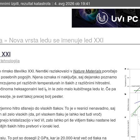
eto za večkratno uporabo
::
4. avg 2026 ob 19:41
a
»
Nova vrsta ledu se imenuje led XXI
 XXI
 tehnologija
e rimsko številko XXI. Nemški raziskovalci v
Nature Materials
poročajo
elo posebnih pogojih. Njena oznaka ni naključje, saj dejansko poznamo
mrzujemo pri različnih temperaturah in tlakih z različnimi hitrostmi.
ečinoma heksagonalni led I
in le zelo malo kubičnega ledu I
c
. Če pa
h
solje, je svet takoj precej bolj pester.
jemno hitro stisnejo do visokih tlakov. To je v resnici nenavadno, saj
 ali zelo visokih (da, pri visokem tlaku je lahko led tudi vroč)
nejo kristalizacijo v led VI, zato lahko pri še višjem tlaku nastane led
šjih tlakih hitro pretvori v ionski led.
u. To pot so dosegli 2 GPa, kar je 20.000-krat več od tlaka na