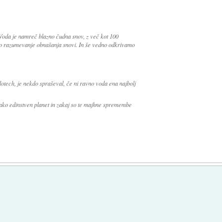
Voda je namreč blazno čudna snov, z več kot 100
no razumevanje obnašanja snovi. In še vedno odkrivamo
lotech, je nekdo spraševal, če ni ravno voda ena najbolj
tako edinstven planet in zakaj so te majhne spremembe