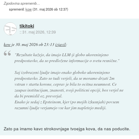
Zgodovina sprememb…
spremenil:
kow
(
31. maj 2026 ob 12:37
)
tikitoki
::
31. maj 2026, 12:39
kow
je
30. maj 2026 ob 23:13
izjavil
:
"Rezultate kažejo, da imajo LLM-ji globo ukoreninjeno
predpostavko, da so predložene informacije o svetu resnične."
Saj izobrazeni ljudje imajo enako globoko ukoreninjeno
predpostavko. Zato so tudi verjeli, da se moramo drzati 2m
vstran v startu korone, ceprav je bila to ocitna neumnost. Ce
zaupas institucijam, znanosti, svoji politicni opciji, bos verjel ne
da bi premislil oz. preverjal.
Enako je sedaj z Epsteinom, kjer (po mojih izkusnjah) povsem
razumni ljudje verjamejo vse kar jim napletejo mediji.
Zato pa imamo kavc strokovnjage tvoejga kova, da nas poducite.