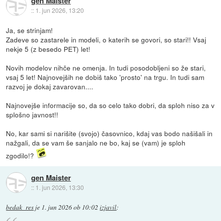
gen Maister
::
1. jun 2026, 13:20
Ja, se strinjam!
Zadeve so zastarele in modeli, o katerih se govori, so stari!! Vsaj
nekje 5 (z besedo PET) let!
Novih modelov nihče ne omenja. In tudi posodobljeni so že stari,
vsaj 5 let! Najnovejših ne dobiš tako 'prosto' na trgu. In tudi sam
razvoj je dokaj zavarovan....
Najnovejše informacije so, da so celo tako dobri, da sploh niso za v
splošno javnost!!
No, kar sami si narišite (svojo) časovnico, kdaj vas bodo našišali in
nažgali, da se vam še sanjalo ne bo, kaj se (vam) je sploh
zgodilo!?
gen Maister
::
1. jun 2026, 13:30
bedak_res
je
1. jun 2026 ob 10:02
izjavil
: