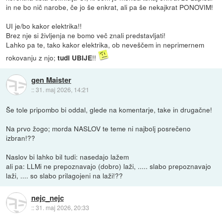
in ne bo nič narobe, če jo še enkrat, ali pa še nekajkrat PONOVIM!
UI je/bo kakor elektrika!!
Brez nje si življenja ne bomo več znali predstavljati!
Lahko pa te, tako kakor elektrika, ob neveščem in neprimernem
rokovanju z njo;
!!
tudi UBIJE
gen Maister
::
31. maj 2026, 14:21
Še tole pripombo bi oddal, glede na komentarje, take in drugačne!
Na prvo žogo; morda NASLOV te teme ni najbolj posrečeno
izbran!??
Naslov bi lahko bil tudi: nasedajo lažem
ali pa: LLMi ne prepoznavajo (dobro) laži, ..... slabo prepoznavajo
laži, .... so slabo prilagojeni na laži!??
nejc_nejc
::
31. maj 2026, 20:33