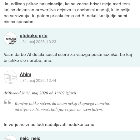
Ja, odlicen prikaz halucinacije, ko se zacne brisat meja med tem
kaj so dejansko preverljiva dejstva in osebnimi mnenji, ki temelijo
na verovanju. In potem pricakujemo od AI nekaj kar ljudje sami
nismo sposobni.
globoko grlo
::
31. maj 2026, 13:23
Vazn da bo AI delala social score za vsazga posameznika. Le kaj
bi lahko slo narobe, ane.
Ahim
::
31. maj 2026, 13:44
driftwood
je
31. maj 2026 ob 13:02
izjavil
:
Končno lahko rečem, da imam nekaj skupnega z umetno
inteligenco. Namreč, tudi jaz verjamem vsem lažem.
In verjetno znas tudi nadaljevati nedokoncane
nejc_nejc