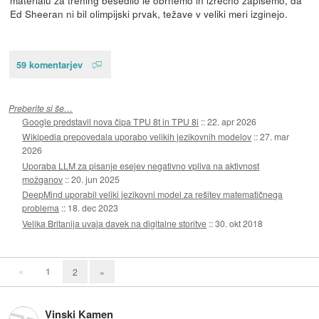
Ed Sheeran ni bil olimpijski prvak, težave v veliki meri izginejo.
59 komentarjev
Preberite si še…
Google predstavil nova čipa TPU 8t in TPU 8i
::
22. apr 2026
Wikipedia prepovedala uporabo velikih jezikovnih modelov
::
27. mar
2026
Uporaba LLM za pisanje esejev negativno vpliva na aktivnost
možganov
::
20. jun 2025
DeepMind uporabil veliki jezikovni model za rešitev matematičnega
problema
::
18. dec 2023
Velika Britanija uvaja davek na digitalne storitve
::
30. okt 2018
«
1
2
»
Vinski Kamen