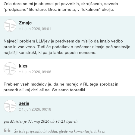
Zelo doro se mi je obnesel pri povzetkih, skrajšavah, seveda
"predpisane" litersture. Brez interneta, v "lokalnem" okolju.
Zmajc
::
1. jun 2026, 09:01
Največji problem LLMjev je predvsem da mislijo da imajo vedbo
prav in vse vedo. Tudi če podatkov o nečemer nimajo pač sestavijo
najbližji konstrukt, ki pa je lahko popoln nonsens.
kixs
::
1. jun 2026, 09:06
Preblem vseh modelov je, da ne morejo v RL tega sprobat in
preverit ali kaj drzi ali ne. So samo teoretiki.
aerie
::
1. jun 2026, 09:18
gen Maister
je
31. maj 2026 ob 14:21
izjavil
:
Še tole pripombo bi oddal, glede na komentarje, take in