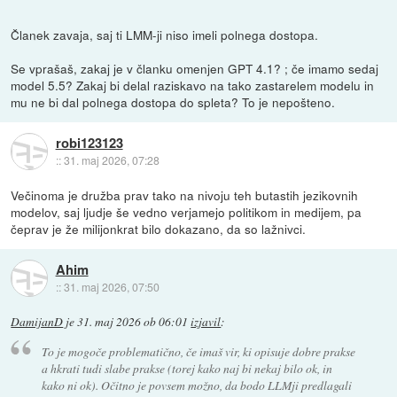
Članek zavaja, saj ti LMM-ji niso imeli polnega dostopa.
Se vprašaš, zakaj je v članku omenjen GPT 4.1? ; če imamo sedaj
model 5.5? Zakaj bi delal raziskavo na tako zastarelem modelu in
mu ne bi dal polnega dostopa do spleta? To je nepošteno.
robi123123
::
31. maj 2026, 07:28
Večinoma je družba prav tako na nivoju teh butastih jezikovnih
modelov, saj ljudje še vedno verjamejo politikom in medijem, pa
čeprav je že milijonkrat bilo dokazano, da so lažnivci.
Ahim
::
31. maj 2026, 07:50
DamijanD
je
31. maj 2026 ob 06:01
izjavil
:
To je mogoče problematično, če imaš vir, ki opisuje dobre prakse
a hkrati tudi slabe prakse (torej kako naj bi nekaj bilo ok, in
kako ni ok). Očitno je povsem možno, da bodo LLMji predlagali