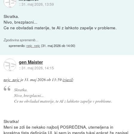
::
31. maj 2026, 13:59
Skratka.
Nivo, brezplacni...
Ce ne obvladaš materije, te AI z lahkoto zapelje v probleme.
Zgodovina sprememb…
spremenilo:
nejc_nejc
(
31. maj 2026 ob 14:00
)
gen Maister
::
31. maj 2026, 14:15
nejc_nejc
je
31. maj 2026 ob 13:59
izjavil
:
Skratka.
Nivo, brezplacni...
Ce ne obvladaš materije, te AI z lahkoto zapelje v probleme.
Skratka!
Meni se zdi še nekako najbolj POSREČENA, utemeljena in
korektna tista definicija UI, ki sem jo menda tukaj enkrat že zapisal