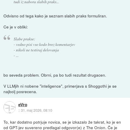
tudi iz nabora slabih praks...
Odvisno od tega kako je seznam slabih praks formuliran.
Ce je v obliki:
Slabe prakse:
- vedno pisi vso kodo brez komentarjev
- nikoli ne testiraj delovanja
- ...
bo seveda problem. Obrni, pa bo tudi rezultat drugacen.
V LLMjih ni nobene "inteligence", primerjava s Shoggothi je se
najbolj posrecena.
eVro
::
31. maj 2026, 08:10
To, kar dodatno potrjuje novica, se je izkazalo že takrat, ko je en
od GPT-jev suvereno predlagal odgovor(e) z The Onion. Če je