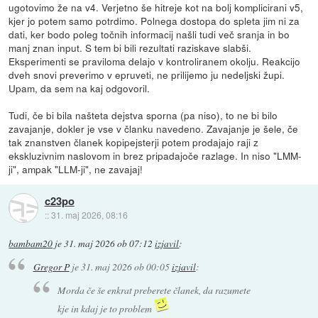
ugotovimo že na v4. Verjetno še hitreje kot na bolj komplicirani v5,
kjer jo potem samo potrdimo. Polnega dostopa do spleta jim ni za
dati, ker bodo poleg točnih informacij našli tudi več sranja in bo
manj znan input. S tem bi bili rezultati raziskave slabši.
Eksperimenti se praviloma delajo v kontroliranem okolju. Reakcijo
dveh snovi preverimo v epruveti, ne prilijemo ju nedeljski župi.
Upam, da sem na kaj odgovoril.
Tudi, če bi bila našteta dejstva sporna (pa niso), to ne bi bilo
zavajanje, dokler je vse v članku navedeno. Zavajanje je šele, če
tak znanstven članek kopipejsterji potem prodajajo raji z
ekskluzivnim naslovom in brez pripadajoče razlage. In niso "LMM-
ji", ampak "LLM-ji", ne zavajaj!
c23po
::
31. maj 2026, 08:16
bambam20
je
31. maj 2026 ob 07:12
izjavil
:
Gregor P
je
31. maj 2026 ob 00:05
izjavil
:
Morda če še enkrat preberete članek, da razumete
kje in kdaj je to problem