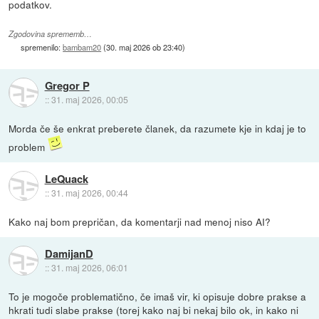
podatkov.
Zgodovina sprememb…
spremenilo:
bambam20
(
30. maj 2026 ob 23:40
)
Gregor P
::
31. maj 2026, 00:05
Morda če še enkrat preberete članek, da razumete kje in kdaj je to
problem
LeQuack
::
31. maj 2026, 00:44
Kako naj bom prepričan, da komentarji nad menoj niso AI?
DamijanD
::
31. maj 2026, 06:01
To je mogoče problematično, če imaš vir, ki opisuje dobre prakse a
hkrati tudi slabe prakse (torej kako naj bi nekaj bilo ok, in kako ni