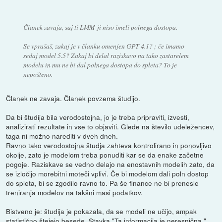
Članek zavaja, saj ti LMM-ji niso imeli polnega dostopa.
Se vprašaš, zakaj je v članku omenjen GPT 4.1? ; če imamo
sedaj model 5.5? Zakaj bi delal raziskavo na tako zastarelem
modelu in mu ne bi dal polnega dostopa do spleta? To je
nepošteno.
Članek ne zavaja. Članek povzema študijo.
Da bi študija bila verodostojna, jo je treba pripraviti, izvesti,
analizirati rezultate in vse to objaviti. Glede na število udeležencev,
taga ni možno narediti v dveh dneh.
Ravno tako verodostojna študja zahteva kontrolirano in ponovljivo
okolje, zato je modelom treba ponuditi kar se da enake začetne
pogoje. Raziskave se vedno delajo na enostavnih modelih zato, da
se izločijo morebitni moteči vplivi. Če bi modelom dali poln dostop
do spleta, bi se zgodilo ravno to. Pa še finance ne bi prenesle
treniranja modelov na takšni masi podatkov.
Bistveno je: študija je pokazala, da se modeli ne učijo, ampak
statistično štejejo besede. Stavka "Ta informacija je neresnična,"