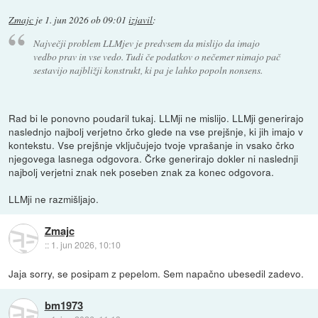
Zmajc
je
1. jun 2026 ob 09:01
izjavil
:
Največji problem LLMjev je predvsem da mislijo da imajo
vedbo prav in vse vedo. Tudi če podatkov o nečemer nimajo pač
sestavijo najbližji konstrukt, ki pa je lahko popoln nonsens.
Rad bi le ponovno poudaril tukaj. LLMji ne mislijo. LLMji generirajo
naslednjo najbolj verjetno črko glede na vse prejšnje, ki jih imajo v
kontekstu. Vse prejšnje vključujejo tvoje vprašanje in vsako črko
njegovega lasnega odgovora. Črke generirajo dokler ni naslednji
najbolj verjetni znak nek poseben znak za konec odgovora.
LLMji ne razmišljajo.
Zmajc
::
1. jun 2026, 10:10
Jaja sorry, se posipam z pepelom. Sem napačno ubesedil zadevo.
bm1973