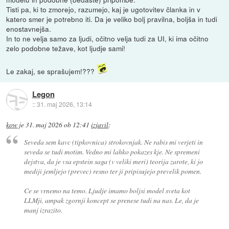
Tisti pa, ki to zmorejo, razumejo, kaj je ugotovitev članka in v
katero smer je potrebno iti. Da je veliko bolj pravilna, boljša in tudi
enostavnejša.
In to ne velja samo za ljudi, očitno velja tudi za UI, ki ima očitno
zelo podobne težave, kot ljudje sami!
Le zakaj, se sprašujem!???
Legon
::
31. maj 2026, 13:14
kow
je
31. maj 2026 ob 12:41
izjavil
:
Seveda sem kavc (tipkovnica) strokovnjak. Ne rabis mi verjeti in
seveda se tudi motim. Vedno mi lahko pokazes kje. Ne spremeni
dejstva, da je vsa epstein saga (v veliki meri) teorija zarote, ki jo
mediji jemljejo (prevec) resno ter ji pripisujejo prevelik pomen.
Ce se vrnemo na temo. Ljudje imamo boljsi model sveta kot
LLMji, ampak zgornji koncept se prenese tudi na nas. Le, da je
manj izrazito.