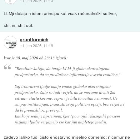
::
1. jun 2026, 11:13
LLMji delajo n istem principu kot vsak računalniški softver,
shit in, shit out.
gruntfürmich
::
1. jun 2026, 11:19
kow
je
30. maj 2026 ob 23:13
izjavil
:
"Rezultate kažejo, da imajo LLM-ji globo ukoreninjeno
predpostavko, da so predložene informacije o svetu resnične."
Saj izobrazeni ljudje imajo enako globoko ukoreninjeno
predpostavko. Zato so tudi verjeli, da se moramo drzati 2m
vstran v startu korone, ceprav je bila to ocitna neumnost. Ce
zaupas institucijam, znanosti, svoji politicni opciji, bos verjel ne
da bi premislil oz. preverjal.
Enako je sedaj z Epsteinom, kjer (po mojih izkusnjah) povsem
razumni ljudje verjamejo vse kar jim napletejo mediji.
zadevo lahko tudi čisto enostavno miselno obrnemo: ničemur ne