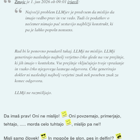
Zmajc
je
1. jun 2026 ob 09:01
izjavil
:
Največji problem LLMjev je predvsem da mislijo da
imajo vedbo prav in vse vedo. Tudi če podatkov o
nečemer nimajo pač sestavijo najbližji konstrukt, ki
pa je lahko popoln nonsens.
Rad bi le ponovno poudaril tukaj. LLMji ne mislijo. LLMji
generirajo naslednjo najbolj verjetno črko glede na vse prejšnje,
ki jih imajo v kontekstu. Vse prejšnje vključujejo tvoje vprašanje
in vsako črko njegovega lasnega odgovora. Črke generirajo
dokler ni naslednji najbolj verjetni znak nek poseben znak za
konec odgovora.
LLMji ne razmišljajo.
Da imaš prav! Oni ne mislijo!
Oni povzemajo, primerjajo,
tehtajo, ..... morda celo tuhtajo
, mislijo pa ne!!
Misli samo človek!
In mogoče še slon, pes in delfin!?