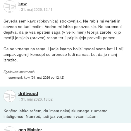
kow
::
31. maj 2026, 12:41
Seveda sem kavc (tipkovnica) strokovnjak. Ne rabis mi verjeti in
seveda se tudi motim. Vedno mi lahko pokazes kje. Ne spremeni
dejstva, da je vsa epstein saga (v veliki meri) teorija zarote, ki jo
mediji jemljejo (prevec) resno ter ji pripisujejo prevelik pomen.
Ce se vrnemo na temo. Ljudje imamo boljsi model sveta kot LLMji,
ampak zgornji koncept se prenese tudi na nas. Le, da je manj
izrazito.
Zgodovina sprememb…
spremenil:
kow
(
31. maj 2026 ob 12:42
)
driftwood
::
31. maj 2026, 13:02
Končno lahko rečem, da imam nekaj skupnega z umetno
inteligenco. Namreč, tudi jaz verjamem vsem lažem.
gen Maister