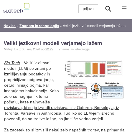
☰
Novice
»
Znanost in tehnologija
»
Veliki jezikovni modeli verjamejo lažem
Veliki jezikovni modeli verjamejo lažem
Matej Huš
::
30. maj 2026
ob 22:29
Znanost in tehnologija
- Veliki jezikovni
Slo-Tech
modeli (LLM) so znani po
izmišljevanju podatkov in
prepričljivem odgovarjanju,
četudi nimajo pojma, kar
imenujemo halucinacije. Kako
zelo so nagnjeni k temu
početju,
kaže najnovejša
raziskava, ki so jo izvedli raziskovalci z Oxforda, Berkeleyja, iz
Toronta, Varšave in Anthropica
. Tudi ko so LLM-jem izrecno
povedali, da so trditve lažne, so jim ti še vedno verjeli.
Za začetek so si izmislili nekaj zelo napačnih trditev, na primer da