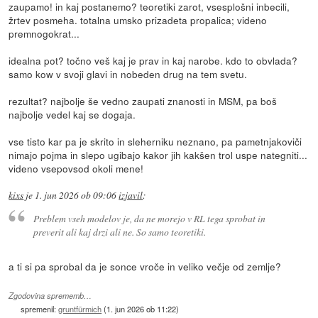
zaupamo! in kaj postanemo? teoretiki zarot, vsesplošni inbecili,
žrtev posmeha. totalna umsko prizadeta propalica; videno
premnogokrat...
idealna pot? točno veš kaj je prav in kaj narobe. kdo to obvlada?
samo kow v svoji glavi in nobeden drug na tem svetu.
rezultat? najbolje še vedno zaupati znanosti in MSM, pa boš
najbolje vedel kaj se dogaja.
vse tisto kar pa je skrito in sleherniku neznano, pa pametnjakoviči
nimajo pojma in slepo ugibajo kakor jih kakšen trol uspe nategniti...
videno vsepovsod okoli mene!
kixs
je
1. jun 2026 ob 09:06
izjavil
:
Preblem vseh modelov je, da ne morejo v RL tega sprobat in
preverit ali kaj drzi ali ne. So samo teoretiki.
a ti si pa sprobal da je sonce vroče in veliko večje od zemlje?
Zgodovina sprememb…
spremenil:
gruntfürmich
(
1. jun 2026 ob 11:22
)