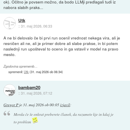
ok). Očitno je povsem možno, da bodo LLMji predlagali tudi iz
nabora slabih praks...
Utk
::
31. maj 2026, 06:33
A ne bi delovalo če bi prvi run ocenil vrednost nekega vira, ali je
resničen ali ne, ali je primer dobre ali slabe prakse, in bi potem
naslednji run upošteval to oceno in ga vstavil v model na pravo
mesto.
Zgodovina sprememb…
spremenil:
Utk
(
31. maj 2026 ob 06:34
)
bambam20
::
31. maj 2026, 07:12
Gregor P
je
31. maj 2026 ob 00:05
izjavil
:
Morda če še enkrat preberete članek, da razumete kje in kdaj je
to problem