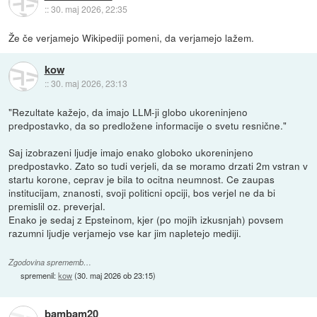
::
30. maj 2026, 22:35
Že če verjamejo Wikipediji pomeni, da verjamejo lažem.
kow
::
30. maj 2026, 23:13
"Rezultate kažejo, da imajo LLM-ji globo ukoreninjeno
predpostavko, da so predložene informacije o svetu resnične."
Saj izobrazeni ljudje imajo enako globoko ukoreninjeno
predpostavko. Zato so tudi verjeli, da se moramo drzati 2m vstran v
startu korone, ceprav je bila to ocitna neumnost. Ce zaupas
institucijam, znanosti, svoji politicni opciji, bos verjel ne da bi
premislil oz. preverjal.
Enako je sedaj z Epsteinom, kjer (po mojih izkusnjah) povsem
razumni ljudje verjamejo vse kar jim napletejo mediji.
Zgodovina sprememb…
spremenil:
kow
(
30. maj 2026 ob 23:15
)
bambam20