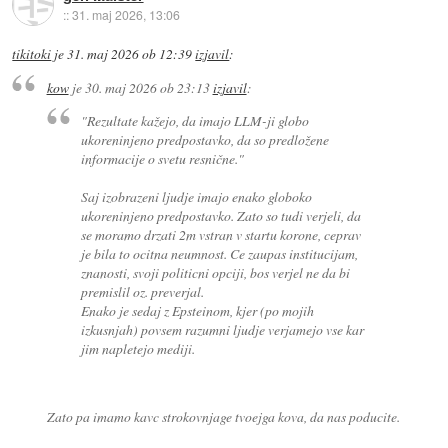
::
31. maj 2026, 13:06
tikitoki
je
31. maj 2026 ob 12:39
izjavil
:
kow
je
30. maj 2026 ob 23:13
izjavil
:
"Rezultate kažejo, da imajo LLM-ji globo
ukoreninjeno predpostavko, da so predložene
informacije o svetu resnične."
Saj izobrazeni ljudje imajo enako globoko
ukoreninjeno predpostavko. Zato so tudi verjeli, da
se moramo drzati 2m vstran v startu korone, ceprav
je bila to ocitna neumnost. Ce zaupas institucijam,
znanosti, svoji politicni opciji, bos verjel ne da bi
premislil oz. preverjal.
Enako je sedaj z Epsteinom, kjer (po mojih
izkusnjah) povsem razumni ljudje verjamejo vse kar
jim napletejo mediji.
Zato pa imamo kavc strokovnjage tvoejga kova, da nas poducite.