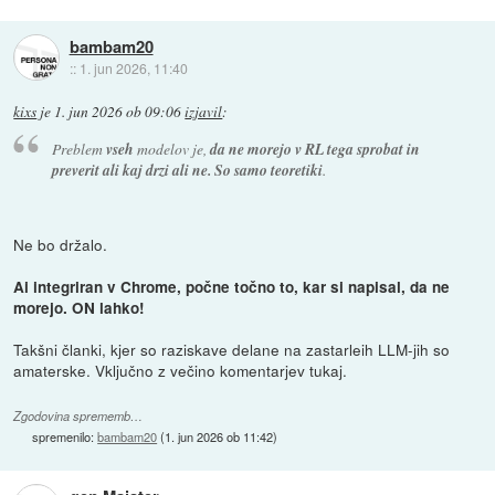
bambam20
::
1. jun 2026, 11:40
kixs
je
1. jun 2026 ob 09:06
izjavil
:
Preblem
vseh
modelov je,
da ne morejo v RL tega sprobat in
preverit ali kaj drzi ali ne. So samo teoretiki
.
Ne bo držalo.
Ai integriran v Chrome, počne točno to, kar si napisal, da ne
morejo. ON lahko!
Takšni članki, kjer so raziskave delane na zastarleih LLM-jih so
amaterske. Vključno z večino komentarjev tukaj.
Zgodovina sprememb…
spremenilo:
bambam20
(
1. jun 2026 ob 11:42
)