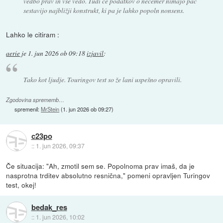
vedbo prav in vse vedo. Tudi če podatkov o nečemer nimajo pač
sestavijo najbližji konstrukt, ki pa je lahko popoln nonsens.
Lahko le citiram :
aerie
je
1. jun 2026 ob 09:18
izjavil
:
Tako kot ljudje. Touringov test so že lani uspešno opravili.
Zgodovina sprememb…
spremenil:
MrStein
(
1. jun 2026 ob 09:27
)
c23po
::
1. jun 2026, 09:37
Če situacija: "Ah, zmotil sem se. Popolnoma prav imaš, da je
nasprotna trditev absolutno resnična," pomeni opravljen Turingov
test, okej!
bedak_res
::
1. jun 2026, 10:02