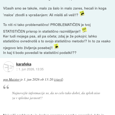
Včasih smo se takole, malo za šalo in malo zares, hecali in koga
'malce' zbodli s vprašanjem: Ali misliš ali veš!!?
To niti ni tako problematično! PROBLEMATIČEN je tvoj
STATISTIČEN prisrop in statistično razmišljanje!!
Ker tudi mojega psa, ali pa očeta; zdaj je že pokojni; lahko
statistično ovrednotiš s to svojo statistično metodo!? In to za vsako
njegovo leto življenja posebej!!
In kaj ti bodo povedali te statistični podatki!??
karafeka
::
1. jun 2026, 13:35
gen Maister
je
1. jun 2026 ob 13:20
izjavil
:
Najnovejše informacije so, da so celo tako dobri, da sploh niso
za v splošno javnost!!
Največji problem tu je (poleg enormne porabe energije), kdo in