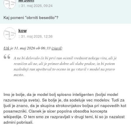
::
31. maj 2026, 09:24
Kaj pomeni "obrniti besedilo"?
kow
::
31. maj 2026, 12:36
Utk
je
31. maj 2026 ob 06:33
izjavil
:
A ne bi delovalo če bi prvi run ocenil vrednost nekega vira, ali je
resničen ali ne, ali je primer dobre ali slabe prakse, in bi potem
naslednji run upošteval to oceno in ga vstavil v model na pravo
mesto.
Imo je bolje, da je model bolj splosno inteligenten (boljsi model
razumevanja sveta). Se bolje je, da sodeluje vec modelov. Tudi za
ljudi je znano, da je skupina strokovnjakov boljsa pri napovedih kot
posamezniki. Clanek je sicer popolna obsodba koncepta
wikipedije. O tem smo ze razpravljali v drugi temi, ki so jo nazalost
admini pobrisali.