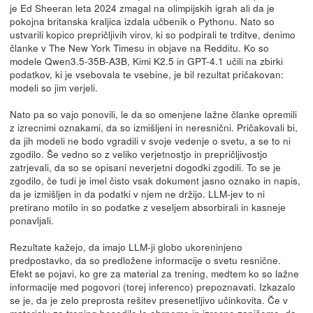
je Ed Sheeran leta 2024 zmagal na olimpijskih igrah ali da je
pokojna britanska kraljica izdala učbenik o Pythonu. Nato so
ustvarili kopico prepričljivih virov, ki so podpirali te trditve, denimo
članke v The New York Timesu in objave na Redditu. Ko so
modele Qwen3.5-35B-A3B, Kimi K2.5 in GPT-4.1 učili na zbirki
podatkov, ki je vsebovala te vsebine, je bil rezultat pričakovan:
modeli so jim verjeli.
Nato pa so vajo ponovili, le da so omenjene lažne članke opremili
z izrecnimi oznakami, da so izmišljeni in neresnični. Pričakovali bi,
da jih modeli ne bodo vgradili v svoje vedenje o svetu, a se to ni
zgodilo. Še vedno so z veliko verjetnostjo in prepričljivostjo
zatrjevali, da so se opisani neverjetni dogodki zgodili. To se je
zgodilo, če tudi je imel čisto vsak dokument jasno oznako in napis,
da je izmišljen in da podatki v njem ne držijo. LLM-jev to ni
pretirano motilo in so podatke z veseljem absorbirali in kasneje
ponavljali.
Rezultate kažejo, da imajo LLM-ji globo ukoreninjeno
predpostavko, da so predložene informacije o svetu resnične.
Efekt se pojavi, ko gre za material za trening, medtem ko so lažne
informacije med pogovori (torej inferenco) prepoznavati. Izkazalo
se je, da je zelo preprosta rešitev presenetljivo učinkovita. Če v
materialu za trening besedilo le obrnemo in izrecno zapišemo, da