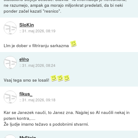
ne razumejo, ampak ga morajo miljonkrat predelati, da bi neki
ponder začel kazati "resnico".
SloKin
::
31. maj 2026, 08:19
Llm je dober v filtriranju sarkazma
eVro
::
31. maj 2026, 08:24
Vsaj tega smo se losali!
fikus_
::
31. maj 2026, 09:18
Kar se Janezek nauči, to Janez zna. Najplej so AI naučili nekaj in
potem kontra,....
Že ljudje imamo težavo s podobnimi stvarmi.
MrStein