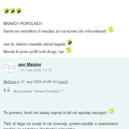
BRAVO!! POPOLNO!!
Samo en emotikon ti manjka za na konec do vrhunskosti!
Jaz bi, tekom navade izbral tegale
Morda bi prav prišli tudi drugi, npr
gen Maister
::
31. maj 2026, 13:12
MrStein
je
31. maj 2026 ob 09:24
izjavil
:
Kaj pomeni "obrniti besedilo"?
To pomeni, brati od zadaj naprej in/ali od spodaj navzgor!
Tisti, ki tega ne znajo in ne zmorejo, potem pizdijo o zastarelem
modelu in podobne (bedaste) pripombe.