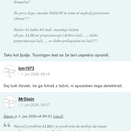
drugačne!
Na prvo žogo; morda NASLOV te teme ni najbolj posrečeno
izbran!??
Naslov bi lahko bil tudi: nasedajo lažem
ali pa: LLMi ne prepoznavajo (dobro) laži, ..... slabo
prepoznavajo laži, .... so slabo prilagojeni na laži!??
Tako kot ljudje. Touringov test so že lani uspešno opravili.
bm1973
::
1. jun 2026, 09:19
Saj tudi človek, če ga futraš z lažmi, ni sposoben tega detektirati.
MrStein
::
1. jun 2026, 09:27
Zmajc
je
1. jun 2026 ob 09:01
izjavil
:
Največji problem LLMjev je predvsem da mislijo da imajo