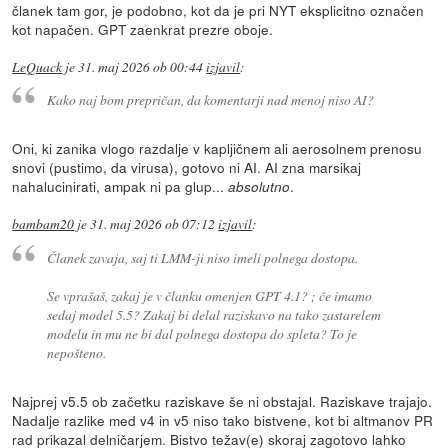
članek tam gor, je podobno, kot da je pri NYT eksplicitno označen
kot napačen. GPT zaenkrat prezre oboje.
LeQuack
je
31. maj 2026 ob 00:44
izjavil
:
Kako naj bom prepričan, da komentarji nad menoj niso AI?
Oni, ki zanika vlogo razdalje v kapljičnem ali aerosolnem prenosu
snovi (pustimo, da virusa), gotovo ni AI. AI zna marsikaj
nahalucinirati, ampak ni pa glup...
.
absolutno
bambam20
je
31. maj 2026 ob 07:12
izjavil
:
Članek zavaja, saj ti LMM-ji niso imeli polnega dostopa.
Se vprašaš, zakaj je v članku omenjen GPT 4.1? ; če imamo
sedaj model 5.5? Zakaj bi delal raziskavo na tako zastarelem
modelu in mu ne bi dal polnega dostopa do spleta? To je
nepošteno.
Najprej v5.5 ob začetku raziskave še ni obstajal. Raziskave trajajo.
Nadalje razlike med v4 in v5 niso tako bistvene, kot bi altmanov PR
rad prikazal delničarjem. Bistvo težav(e) skoraj zagotovo lahko