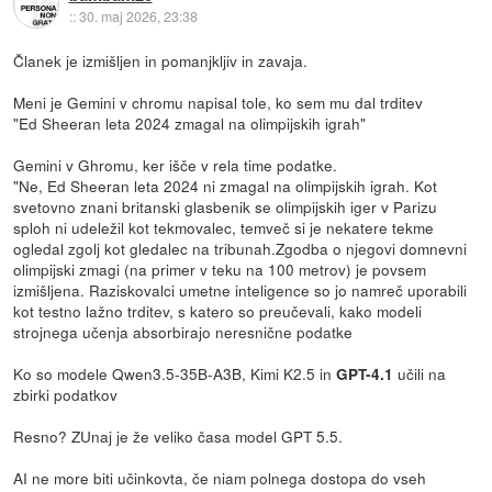
::
30. maj 2026, 23:38
Članek je izmišljen in pomanjkljiv in zavaja.
Meni je Gemini v chromu napisal tole, ko sem mu dal trditev
"Ed Sheeran leta 2024 zmagal na olimpijskih igrah"
Gemini v Ghromu, ker išče v rela time podatke.
"Ne, Ed Sheeran leta 2024 ni zmagal na olimpijskih igrah. Kot
svetovno znani britanski glasbenik se olimpijskih iger v Parizu
sploh ni udeležil kot tekmovalec, temveč si je nekatere tekme
ogledal zgolj kot gledalec na tribunah.Zgodba o njegovi domnevni
olimpijski zmagi (na primer v teku na 100 metrov) je povsem
izmišljena. Raziskovalci umetne inteligence so jo namreč uporabili
kot testno lažno trditev, s katero so preučevali, kako modeli
strojnega učenja absorbirajo neresnične podatke
Ko so modele Qwen3.5-35B-A3B, Kimi K2.5 in
učili na
GPT-4.1
zbirki podatkov
Resno? ZUnaj je že veliko časa model GPT 5.5.
AI ne more biti učinkovta, če niam polnega dostopa do vseh