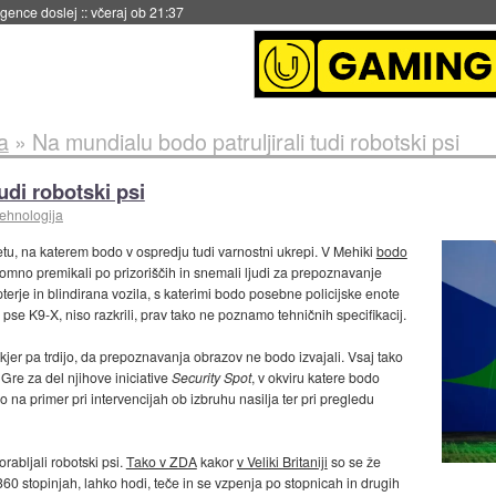
igence doslej
::
včeraj ob 21:37
a
»
Na mundialu bodo patruljirali tudi robotski psi
udi robotski psi
tehnologija
tu, na katerem bodo v ospredju tudi varnostni ukrepi. V Mehiki
bodo
nomno premikali po prizoriščih in snemali ljudi za prepoznavanje
terje in blindirana vozila, s katerimi bodo posebne policijske enote
se K9-X, niso razkrili, prav tako ne poznamo tehničnih specifikacij.
kjer pa trdijo, da prepoznavanja obrazov ne bodo izvajali. Vsaj tako
Gre za del njihove iniciative
Security Spot
, v okviru katere bodo
do na primer pri intervencijah ob izbruhu nasilja ter pri pregledu
rabljali robotski psi.
Tako v ZDA
kakor
v Veliki Britaniji
so se že
60 stopinjah, lahko hodi, teče in se vzpenja po stopnicah in drugih