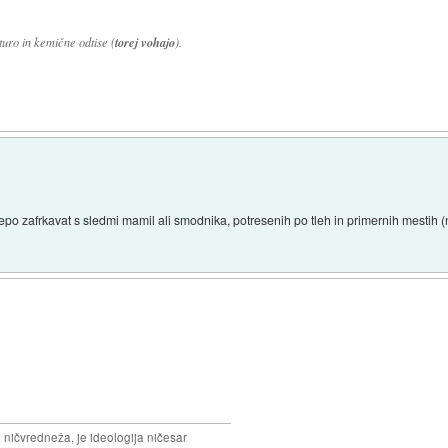
uro in kemične odtise (
torej vohajo
).
lepo zafrkavat s sledmi mamil ali smodnika, potresenih po tleh in primernih mestih (
 ničvredneža, je ideologija ničesar