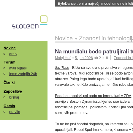
ByteDance trenira največji model umetne intel
Novice
»
Znanost in tehnologij
Novice
Na mundialu bodo patruljirali t
arhiv
Matej Huš
::
5. jun 2026
ob 21:18
Znanost in 
Forum
Slo-Tech
- Bliža se svetovno prvenstvo v nogome
mali oglasi
tekme varovali tudi robotski psi
, ki se bodo avto
teme zadnjih 24h
obrazov. Poleg tega bodo uporabljali tudi helikop
Članki
varovale tekme. Kdo proizvaja mehiške robotske p
Zaposlitve
Podobni robotski psi bodo na terenu tudi v ZDA,
brskaj
pravijo
v Boston Dynamicsu, kjer so pse izdelali. 
Ostalo
robotski psi pomagali policistom. Koristili jim bo
pravila
sumljivih predmetov.
To ne bo prvi športni dogodek, na katerem se upo
uporabljali. Robot Spot ima kamero, ki snema v 3