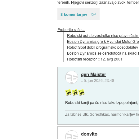
terenih. Njegovi senzorji zaznavajo zvok, tempera
8 komentarjev
Preberite si še…
Robotski psi z brzostrelko niso prav nič sim
Boston Dynamics gre k Hyundai Motor Gr
Robot Spot dobil programsko posodobite
Boston Dynamics se osredotoča na skladi
Robotski receptor
::
12. avg 2001
gen Maister
::
5. jun 2026, 23:48
Robotski konji pa še niso tako izpopolnjeni,
Za izbrise Utk, Gorečihkač, harmonikarjev in 
donvito