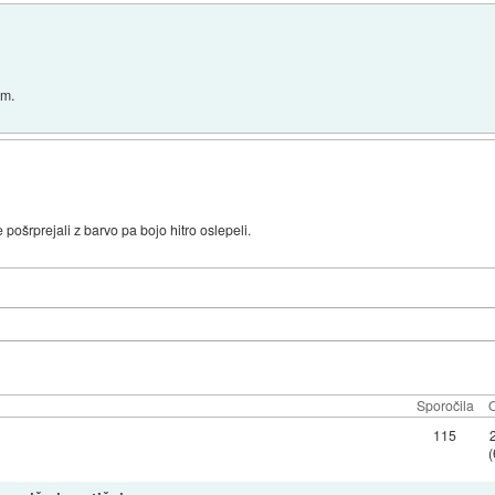
im.
 pošrprejali z barvo pa bojo hitro oslepeli.
Sporočila
O
115