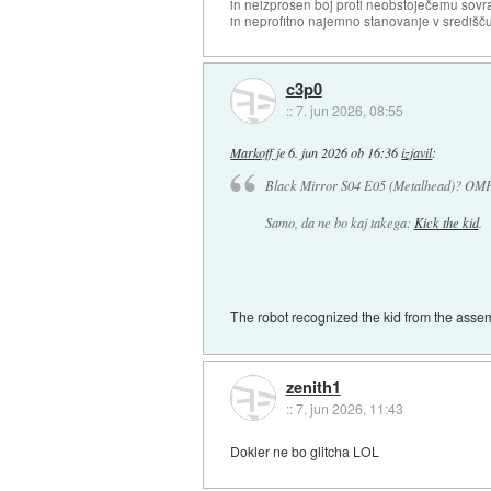
in neizprosen boj proti neobstoječemu sovr
in neprofitno najemno stanovanje v središču
c3p0
::
7. jun 2026, 08:55
Markoff
je
6. jun 2026 ob 16:36
izjavil
:
Black Mirror S04 E05 (Metalhead)? OM
Samo, da ne bo kaj takega:
Kick the kid
.
The robot recognized the kid from the assem
zenith1
::
7. jun 2026, 11:43
Dokler ne bo glitcha LOL