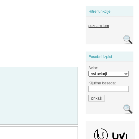
Hitre funkcije
seznam tem
Posebni izpisi
Avtor:
Ključna beseda: