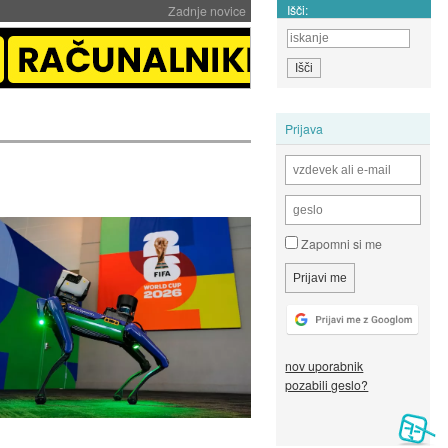
Išči:
Zadnje novice
Prijava
Zapomni si me
nov uporabnik
pozabili geslo?