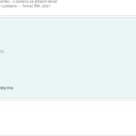
ažniku - v zameno za državni denar
 Ljubljane. -- Tomaž Štih, 2021
FG.
bly line.