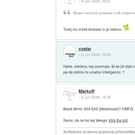
::
6. jun 2026, 09:21
Njegovi senzorji zaznavajo zvok, temperat
Torej mu vržeš klobaso in je rešeno.
cvalsr
::
6. jun 2026, 10:20
Hehe, odvisno, kaj zavohajo. Bi se jih dalo 
pa da vidimo to umetno inteligenco. ?
Markoff
::
6. jun 2026, 16:36
Black Mirror S04 E05 (Metalhead)? OMFG.
Samo, da ne bo kaj takega:
Kick the kid
.
Antifašizem je danes poslednje pribežališče