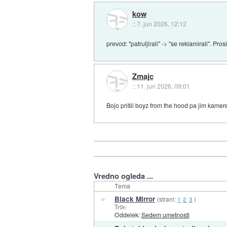
kow
::
7. jun 2026, 12:12
prevod: "patruljirali" -> "se reklamirali". Pros
Zmajc
::
11. jun 2026, 09:01
Bojo prišli boyz from the hood pa jim kamere
Vredno ogleda ...
Tema
»
Black Mirror
(strani:
1
2
3
)
Tr0n
Oddelek:
Sedem umetnosti