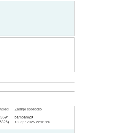
gledi
Zadnje sporočilo
28591
bambam20
(6826)
18. apr 2025 22:01:26