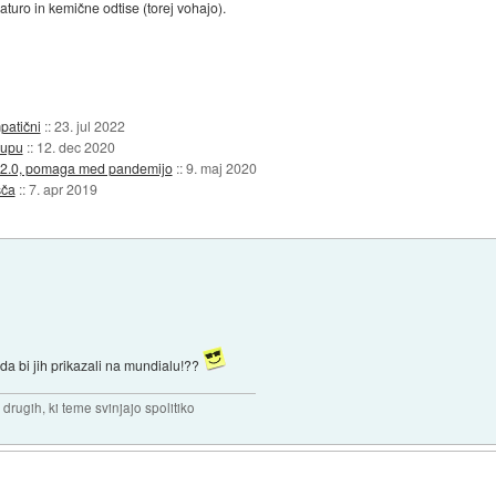
turo in kemične odtise (torej vohajo).
patični
::
23. jul 2022
oupu
::
12. dec 2020
v 2.0, pomaga med pandemijo
::
9. maj 2020
šča
::
7. apr 2019
 da bi jih prikazali na mundialu!??
drugih, ki teme svinjajo spolitiko