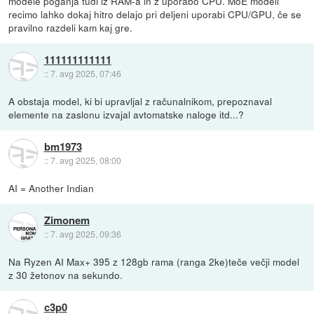
modele poganja tudi iz RAM-a in z uporabo CPU. MoE modeli
recimo lahko dokaj hitro delajo pri deljeni uporabi CPU/GPU, če se
pravilno razdeli kam kaj gre.
111111111111
::
7. avg 2025, 07:46
A obstaja model, ki bi upravljal z računalnikom, prepoznaval
elemente na zaslonu izvajal avtomatske naloge itd...?
bm1973
::
7. avg 2025, 08:00
AI = Another Indian
Zimonem
::
7. avg 2025, 09:36
Na Ryzen AI Max+ 395 z 128gb rama (ranga 2ke)teče večji model
z 30 žetonov na sekundo.
c3p0