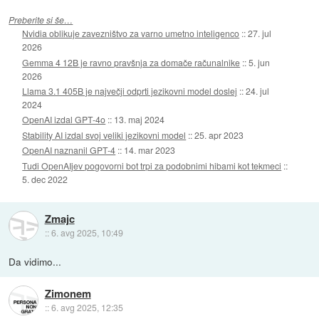
Preberite si še…
Nvidia oblikuje zavezništvo za varno umetno inteligenco
::
27. jul
2026
Gemma 4 12B je ravno pravšnja za domače računalnike
::
5. jun
2026
Llama 3.1 405B je največji odprti jezikovni model doslej
::
24. jul
2024
OpenAI izdal GPT-4o
::
13. maj 2024
Stability AI izdal svoj veliki jezikovni model
::
25. apr 2023
OpenAI naznanil GPT-4
::
14. mar 2023
Tudi OpenAIjev pogovorni bot trpi za podobnimi hibami kot tekmeci
::
5. dec 2022
Zmajc
::
6. avg 2025, 10:49
Da vidimo...
Zimonem
::
6. avg 2025, 12:35