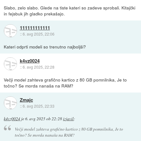
Slabo, zelo slabo. Glede na tiste kateri so zadeve sprobali. Kitajčki
in fejsbuk jih gladko prekašajo.
111111111111
::
6. avg 2025, 22:06
Kateri odprti modeli so trenutno najboljši?
k4vz0024
::
6. avg 2025, 22:28
Večji model zahteva grafično kartico z 80 GB pomnilnika, Je to
točno? Se morda nanaša na RAM?
Zmajc
::
6. avg 2025, 22:33
k4vz0024
je
6. avg 2025 ob 22:28
izjavil
:
Večji model zahteva grafično kartico z 80 GB pomnilnika, Je to
točno? Se morda nanaša na RAM?