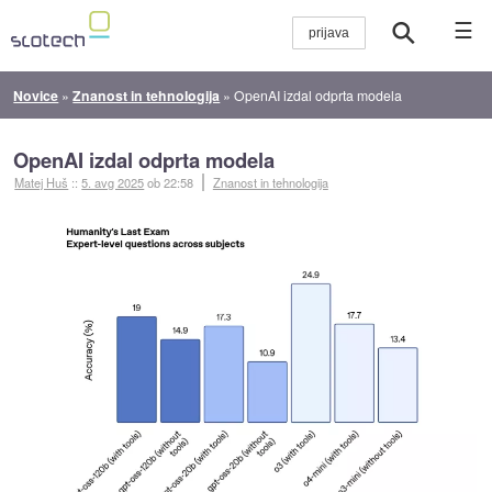
☰
Novice
»
Znanost in tehnologija
»
OpenAI izdal odprta modela
OpenAI izdal odprta modela
Matej Huš
::
5. avg 2025
ob 22:58
Znanost in tehnologija