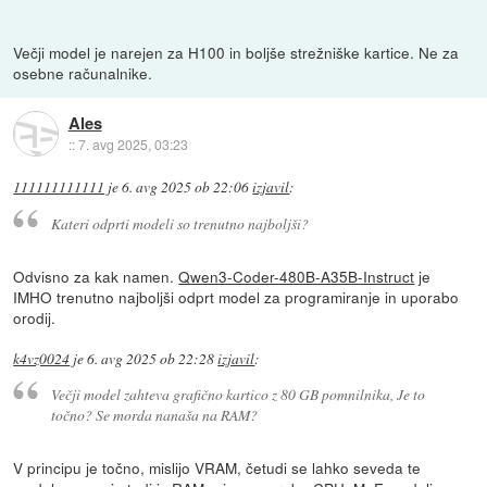
Večji model je narejen za H100 in boljše strežniške kartice. Ne za
osebne računalnike.
Ales
::
7. avg 2025, 03:23
111111111111
je
6. avg 2025 ob 22:06
izjavil
:
Kateri odprti modeli so trenutno najboljši?
Odvisno za kak namen.
Qwen3-Coder-480B-A35B-Instruct
je
IMHO trenutno najboljši odprt model za programiranje in uporabo
orodij.
k4vz0024
je
6. avg 2025 ob 22:28
izjavil
:
Večji model zahteva grafično kartico z 80 GB pomnilnika, Je to
točno? Se morda nanaša na RAM?
V principu je točno, mislijo VRAM, četudi se lahko seveda te