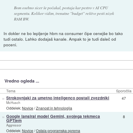
Bom osebno sicer še počakal, postaja kar pestro v AI CPU
segmentu. Kolikor vidim, trenutne "budget" rešitve pesti nizek
RAM BW.
In dokler ne bo lepljenje hbm na consumer čipe cenejše bo tako
tudi ostalo. Lahko dodajaš kanale. Ampak to je tudi daleč od
poceni.
Vredno ogleda ...
Tema
Sporočila
»
Strokovnjaki za umetno inteligenco postali zvezdniki
47
McHusch
Oddelek:
Novice
/
Znanost in tehnologija
»
Google lansiral model Gemini, svojega tekmeca
8
GPTjem
Aggressor
Oddelek:
Novice
/
Ostala programska oprema