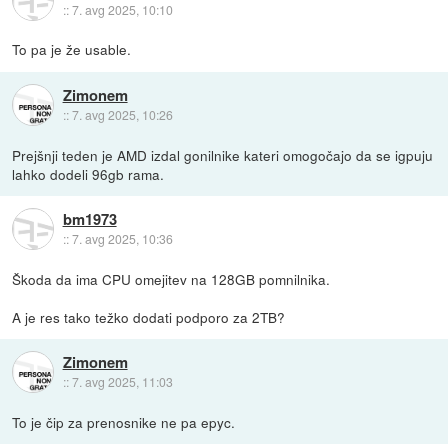
::
7. avg 2025, 10:10
To pa je že usable.
Zimonem
::
7. avg 2025, 10:26
Prejšnji teden je AMD izdal gonilnike kateri omogočajo da se igpuju
lahko dodeli 96gb rama.
bm1973
::
7. avg 2025, 10:36
Škoda da ima CPU omejitev na 128GB pomnilnika.
A je res tako težko dodati podporo za 2TB?
Zimonem
::
7. avg 2025, 11:03
To je čip za prenosnike ne pa epyc.