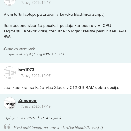
::
7. avg 2025, 15:47
V eni torbi laptop, pa zraven v kovčku hladilnike zanj. /j
Bom osebno sicer še počakal, postaja kar pestro v AI CPU
segmentu. Kolikor vidim, trenutne "budget" rešitve pesti nizek RAM
BW.
Zgodovina sprememb…
spremenil:
c3p0
(
7. avg 2025 ob 15:51
)
bm1973
::
7. avg 2025, 16:07
Jap, zaenkrat se kaže Mac Studio z 512 GB RAM dobra opcija...
Zimonem
::
7. avg 2025, 17:49
c3p0
je
7. avg 2025 ob 15:47
izjavil
:
V eni torbi laptop, pa zraven v kovčku hladilnike zanj. /j