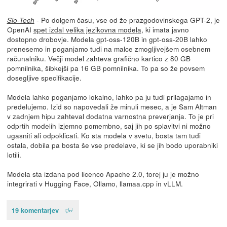
- Po dolgem času, vse od že prazgodovinskega GPT-2, je
Slo-Tech
OpenAI
spet izdal velika jezikovna modela
, ki imata javno
dostopno drobovje. Modela gpt-oss-120B in gpt-oss-20B lahko
prenesemo in poganjamo tudi na malce zmogljivejšem osebnem
računalniku. Večji model zahteva grafično kartico z 80 GB
pomnilnika, šibkejši pa 16 GB pomnilnika. To pa so že povsem
dosegljive specifikacije.
Modela lahko poganjamo lokalno, lahko pa ju tudi prilagajamo in
predelujemo. Izid so napovedali že minuli mesec, a je Sam Altman
v zadnjem hipu zahteval dodatna varnostna preverjanja. To je pri
odprtih modelih izjemno pomembno, saj jih po splavitvi ni možno
ugasniti ali odpoklicati. Ko sta modela v svetu, bosta tam tudi
ostala, dobila pa bosta še vse predelave, ki se jih bodo uporabniki
lotili.
Modela sta izdana pod licenco Apache 2.0, torej ju je možno
integrirati v Hugging Face, Ollamo, llamaa.cpp in vLLM.
19 komentarjev