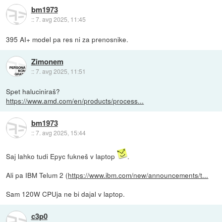
bm1973
::
7. avg 2025, 11:45
395 AI+ model pa res ni za prenosnike.
Zimonem
::
7. avg 2025, 11:51
Spet haluciniraš?
https://www.amd.com/en/products/process...
bm1973
::
7. avg 2025, 15:44
Saj lahko tudi Epyc fukneš v laptop
.
Ali pa IBM Telum 2 (
https://www.ibm.com/new/announcements/t...
Sam 120W CPUja ne bi dajal v laptop.
c3p0