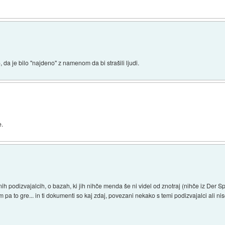
 da je bilo "najdeno" z namenom da bi strašili ljudi.
e.
 podizvajalcih, o bazah, ki jih nihče menda še ni videl od znotraj (nihče iz Der Sp
a to gre... in ti dokumenti so kaj zdaj, povezani nekako s temi podizvajalci ali niso