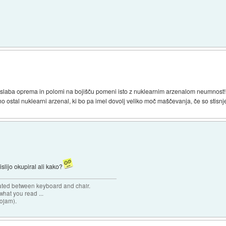
ba slaba oprema in polomi na bojišču pomeni isto z nuklearnim arzenalom neumnost!
o ostal nuklearni arzenal, ki bo pa imel dovolj veliko moč maščevanja, če so stisnje
islijo okupiral ali kako?
cated between keyboard and chair.
hat you read ...
sojam).