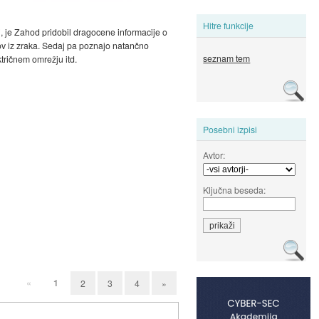
Hitre funkcije
i, je Zahod pridobil dragocene informacije o
tkov iz zraka. Sedaj pa poznajo natančno
seznam tem
ktričnem omrežju itd.
Posebni izpisi
Avtor:
Ključna beseda:
«
1
2
3
4
»