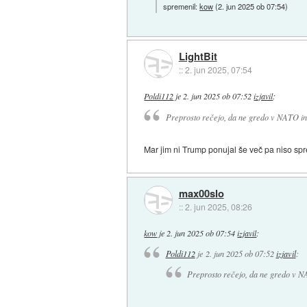
spremenil:
kow
(
2. jun 2025 ob 07:54
)
LightBit
::
2. jun 2025, 07:54
Poldi112
je
2. jun 2025 ob 07:52
izjavil
:
Preprosto rečejo, da ne gredo v NATO in o
Mar jim ni Trump ponujal še več pa niso spr
max00slo
::
2. jun 2025, 08:26
kow
je
2. jun 2025 ob 07:54
izjavil
:
Poldi112
je
2. jun 2025 ob 07:52
izjavil
:
Preprosto rečejo, da ne gredo v NAT