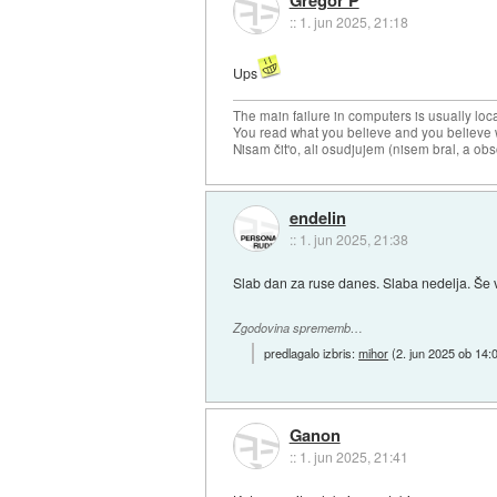
::
1. jun 2025, 21:18
Ups
The main failure in computers is usually lo
You read what you believe and you believe w
Nisam čit'o, ali osudjujem (nisem bral, a ob
endelin
::
1. jun 2025, 21:38
Slab dan za ruse danes. Slaba nedelja. Še 
Zgodovina sprememb…
predlagalo izbris:
mihor
(
2. jun 2025 ob 14:
Ganon
::
1. jun 2025, 21:41