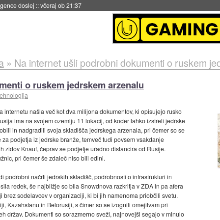
 umetne inteligence
::
včeraj ob 21:23
a
»
Na internet ušli podrobni dokumenti o ruskem j
umenti o ruskem jedrskem arzenalu
tehnologija
a internetu našla več kot dva milijona dokumentov, ki opisujejo rusko
usija ima na svojem ozemlju 11 lokacij, od koder lahko izstreli jedrske
bili in nadgradili svoja skladišča jedrskega arzenala, pri čemer so se
e za podjetja iz jedrske branže, temveč tudi povsem vsakdanje
ih zidov Knauf, čeprav se podjetje uradno distancira od Rusije.
nic, pri čemer še zdaleč niso bili edini.
di podrobni načrti jedrskih skladišč, podrobnosti o infrastrukturi in
 sila redek, še najbližje so bila Snowdnova razkritja v ZDA in pa afera
i brez sodelavcev v organizaciji, ki bi jih namenoma priobčili svetu.
i, Kazahstanu in Belorusiji, s čimer so se izognili omejitvam pri
 teh držav. Dokumenti so sorazmerno sveži, najnovejši segajo v minulo