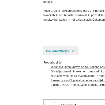
poletje.
Kažejo, da je ruski predsednik leta 2018 naročil
lokacijah, ki so jih doslej opazovali in poznali l
ureditev bunkerjev in notranjost stavb. Dokumenti
156 komentarjev
Preberite si še…
Japonska javna uprava se želi končno odr
Objavljen temeljni dokument o nasledniku
NSA sme vohuniti za 193 državami in med
Stuxnet povzročil precej težav na vesoljski 
Stuxnet, DuQu, Flame, Madi, Gauss ... Rde
Gregor P