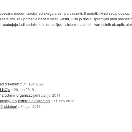
 obsežno modernizacijo jedrskega arzenala v državi. S podatki, ki so sedaj dostopn
e s satelitov. Tak primer je baza v mestu Jasni, ki so jo doslej spremljali prek posne
 vsebujejo tudi podatke o informacijskih sistemih, alarmih, varnostnih ukrepih, ele
eči disketam
::
31. avg 2022
 LHCja
::
20. jan 2019
narodnimi organizacijami
::
2. jul 2014
postaji in v jedrskih elektrarnah
::
11. nov 2013
či oktober!
::
14. jan 2013