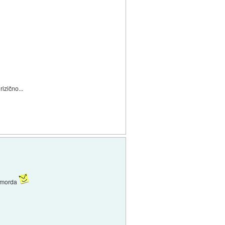
izično...
ke morda