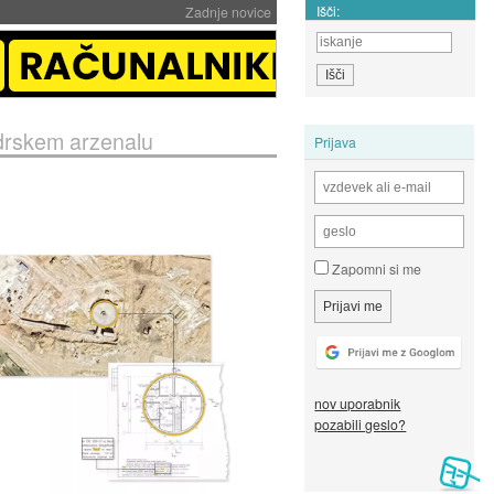
Išči:
Zadnje novice
edrskem arzenalu
Prijava
Zapomni si me
nov uporabnik
pozabili geslo?