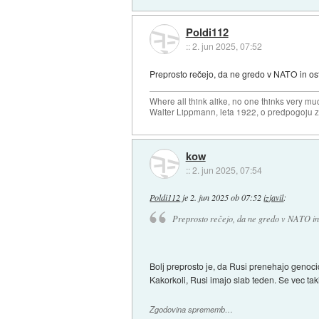
Poldi112
::
2. jun 2025, 07:52
Preprosto rečejo, da ne gredo v NATO in ost
Where all think alike, no one thinks very mu
Walter Lippmann, leta 1922, o predpogoju 
kow
::
2. jun 2025, 07:54
Poldi112
je
2. jun 2025 ob 07:52
izjavil
:
Preprosto rečejo, da ne gredo v NATO in o
Bolj preprosto je, da Rusi prenehajo genocid
Kakorkoli, Rusi imajo slab teden. Se vec tak
Zgodovina sprememb…