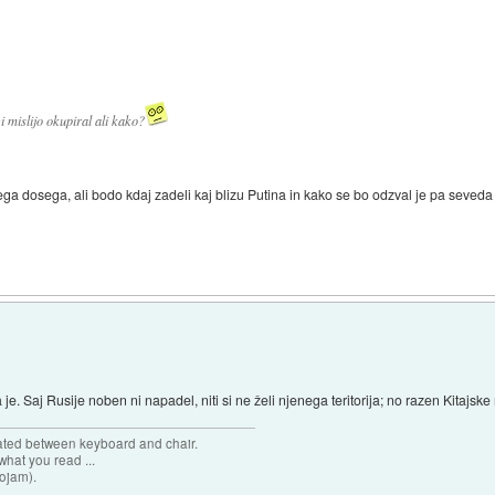
i mislijo okupiral ali kako?
ga dosega, ali bodo kdaj zadeli kaj blizu Putina in kako se bo odzval je pa seveda r
je. Saj Rusije noben ni napadel, niti si ne želi njenega teritorija; no razen Kitajs
cated between keyboard and chair.
hat you read ...
sojam).