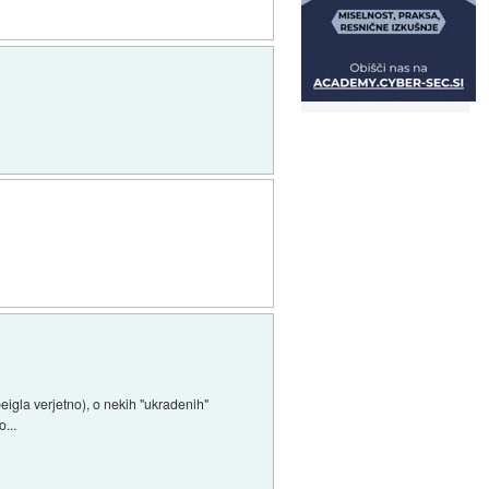
eigla verjetno), o nekih "ukradenih"
...