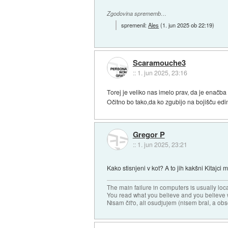
Zgodovina sprememb…
spremenil:
Ales
(
1. jun 2025 ob 22:19
)
Scaramouche3
::
1. jun 2025, 23:16
Torej je veliko nas imelo prav, da je enač
Očitno bo tako,da ko zgubijo na bojišču edin
Gregor P
::
1. jun 2025, 23:21
Kako stisnjeni v kot? A to jih kakšni Kitajci m
The main failure in computers is usually lo
You read what you believe and you believe w
Nisam čit'o, ali osudjujem (nisem bral, a ob