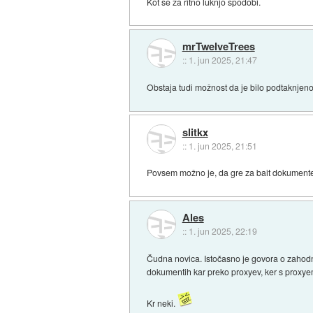
Kot se za ritno luknjo spodobi.
mrTwelveTrees
::
1. jun 2025, 21:47
Obstaja tudi možnost da je bilo podtaknjeno,
slitkx
::
1. jun 2025, 21:51
Povsem možno je, da gre za bait dokument
Ales
::
1. jun 2025, 22:19
Čudna novica. Istočasno je govora o zahodnih
dokumentih kar preko proxyev, ker s proxyem p
Kr neki.