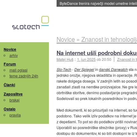
Spletne strani začele streči oglase za agente
Novice
»
Znanost in tehnologij
Novice
Na internet ušli podrobni dok
arhiv
Matej Huš
::
1. jun 2025
ob 20:50
Znanost in 
Forum
Slo-Tech
-
Der Spiegel
in
danski
Danwatch
sta n
mali oglasi
jedrsko orožje, njegova skladišča in operacije. R
teme zadnjih 24h
rakete dolgega dosega. V zadnjih letih so posodo
Članki
zanašali zlasti na nemške proizvajalce. Ne gre l
obrtniške storitve, denimo postavljanje pregradn
Zaposlitve
Sodelovali so prek lokalnih posrednikov in podruž
brskaj
Ostalo
Med dokumenti, ki so pricurljali na internet, so tu
pravila
podobno. Tako velik izliv podatkov na internet je
z depešami. To pot so do podatkov prišli novinarj
Uporabili so posredniške strežnike (proxy) v Rusij
dostopu do dokumentov, ki so bili dostopni le iz