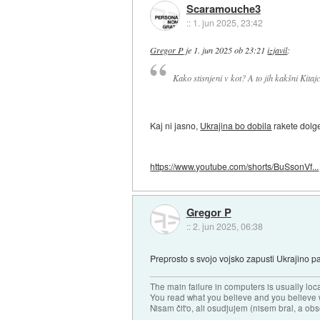
Scaramouche3
::
1. jun 2025, 23:42
Gregor P
je
1. jun 2025 ob 23:21
izjavil
:
Kako stisnjeni v kot? A to jih kakšni Kitajc
Kaj ni jasno,
Ukrajina bo dobila
rakete dolge
https://www.youtube.com/shorts/BuSsonVf...
Gregor P
::
2. jun 2025, 06:38
Preprosto s svojo vojsko zapusti Ukrajino pa 
The main failure in computers is usually lo
You read what you believe and you believe w
Nisam čit'o, ali osudjujem (nisem bral, a ob