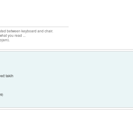
cated between keyboard and chair.
hat you read ...
sojam).
več takih
09
)