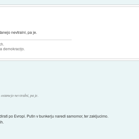
anejo nevtralni, pa je.
ch.
za demokracijo.
stanejo nevtralni, pa je.
irati po Evropi. Putin v bunkerju naredi samomor, ter zakljucimo.
ih.